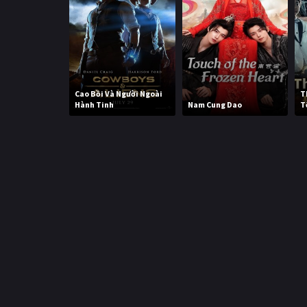
Cao Bồi Và Người Ngoài
T
Hành Tinh
Nam Cung Dao
T