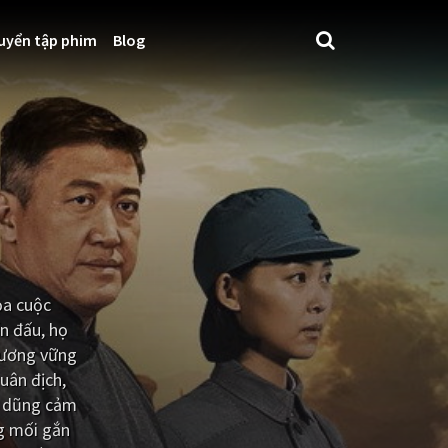
uyển tập phim
Blog
ọa cuộc
ến đấu, họ
hương vững
uân địch,
g dũng cảm
ng mối gắn