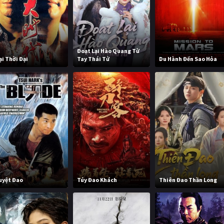
Đoạt Lại Hào Quang Từ
ại Thời Đại
Tay Thái Tử
Du Hành Đến Sao Hỏa
uyệt Đao
Túy Đao Khách
Thiên Đao Thần Long