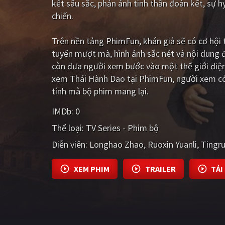
kết sâu sắc, phản ánh tinh thần đoàn kết, sự 
chiến.
Trên nền tảng
PhimFun
, khán giả sẽ có cơ hộ
tuyến mượt mà, hình ảnh sắc nét và nội dung 
còn đưa người xem bước vào một thế giới điện
xem Thái Hành Dao tại PhimFun, người xem có 
tính mà bộ phim mang lại.
IMDb:
0
Thể loại:
TV Series - Phim bộ
Diễn viên:
Longhao Zhao
Ruoxin Yuanli
Tingr
XEM PHIM
TRAILER
TẢI