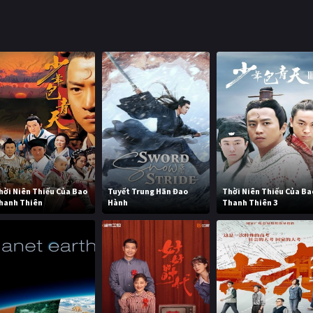
hời Niên Thiếu Của Bao
Tuyết Trung Hãn Đao
Thời Niên Thiếu Của Ba
hanh Thiên
Hành
Thanh Thiên 3