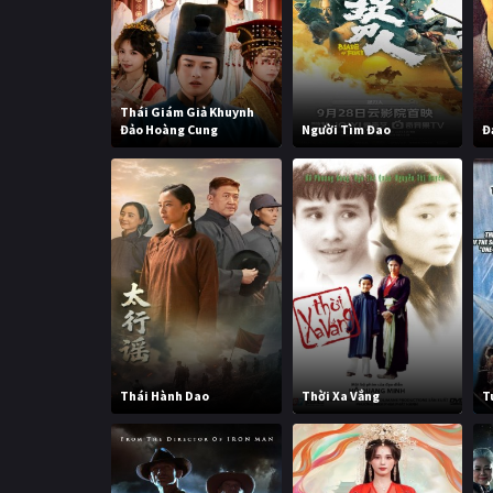
Thái Giám Giả Khuynh
Đảo Hoàng Cung
Người Tìm Đao
Đ
Thái Hành Dao
Thời Xa Vắng
T