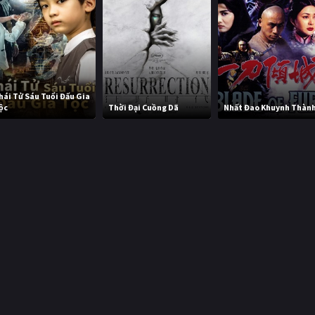
hái Tử Sáu Tuổi Đấu Gia
ộc
Thời Đại Cuồng Dã
Nhất Đao Khuynh Thàn