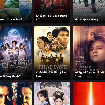
Khoảng Thời Gian Tuyệt
ành Trình Trái Đất
Vời
Kỳ Thi Quan Trọng
Cuộc Giải Cứu Hang Thái
Vợ Người Du Hành Thời
on Đường Hành Y
Lan
Gian