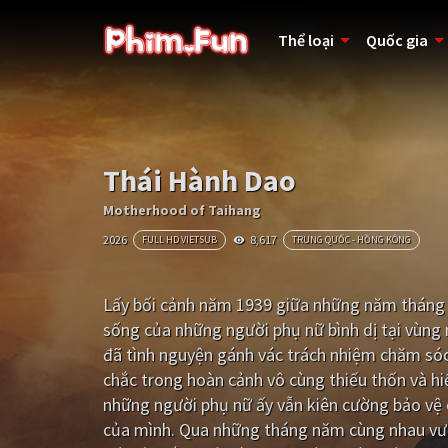
Thể loại
Quốc gia
Thái Hành Dao
Motherhood of Taihang
2026
8,617
FULL HD VIETSUB
TRUNG QUỐC - HỒNG KÔNG
Lấy bối cảnh năm 1939 giữa những năm tháng 
sống của những người phụ nữ bình dị tại vùng n
đã tình nguyện gánh vác trách nhiệm chăm sóc
chắc trong hoàn cảnh vô cùng thiếu thốn và hi
những người phụ nữ ấy vẫn kiên cường bảo vệ 
của mình. Qua những tháng năm cùng nhau vượt