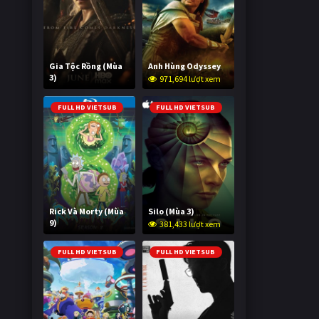
Gia Tộc Rồng (Mùa
Anh Hùng Odyssey
3)
971,694 lượt xem
2,038,021 lượt xem
FULL HD VIETSUB
FULL HD VIETSUB
Rick Và Morty (Mùa
Silo (Mùa 3)
9)
381,433 lượt xem
3,005,668 lượt xem
FULL HD VIETSUB
FULL HD VIETSUB