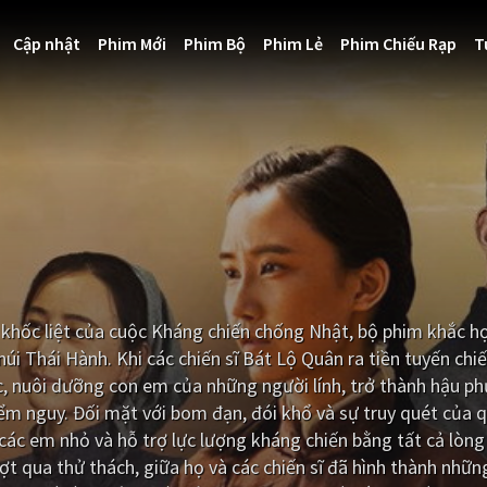
Cập nhật
Phim Mới
Phim Bộ
Phim Lẻ
Phim Chiếu Rạp
T
khốc liệt của cuộc Kháng chiến chống Nhật, bộ phim khắc h
úi Thái Hành. Khi các chiến sĩ Bát Lộ Quân ra tiền tuyến chi
, nuôi dưỡng con em của những người lính, trở thành hậu p
ểm nguy. Đối mặt với bom đạn, đói khổ và sự truy quét của q
các em nhỏ và hỗ trợ lực lượng kháng chiến bằng tất cả lòn
 qua thử thách, giữa họ và các chiến sĩ đã hình thành nhữ