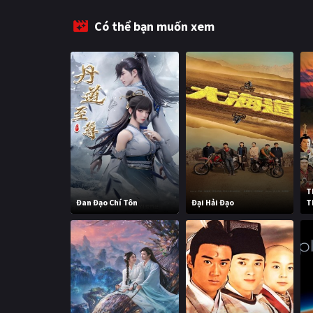
Có thể bạn muốn xem
T
Đan Đạo Chí Tôn
Đại Hải Đạo
T