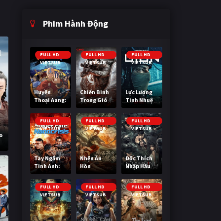
Phim Hành Động
FULL HD
FULL HD
FULL HD
VIETSUB
VIETSUB
VIETSUB
Huyền
Chiến Binh
Lực Lượng
Thoại Aang:
Trong Gió
Tinh Nhuệ
Tiết Khí Sư
Cuối Cùng
FULL HD
FULL HD
FULL HD
VIETSUB
VIETSUB
VIETSUB
o
Tay Ngắm
Nhện Ăn
Độc Thích
Tinh Anh:
Hồn
Nhập Hầu
Nguy Cơ
Nano
FULL HD
FULL HD
FULL HD
VIETSUB
VIETSUB
VIETSUB