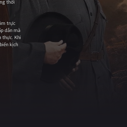
ng thời
im trực
hấp dẫn mà
 thực. Khi
biến kịch