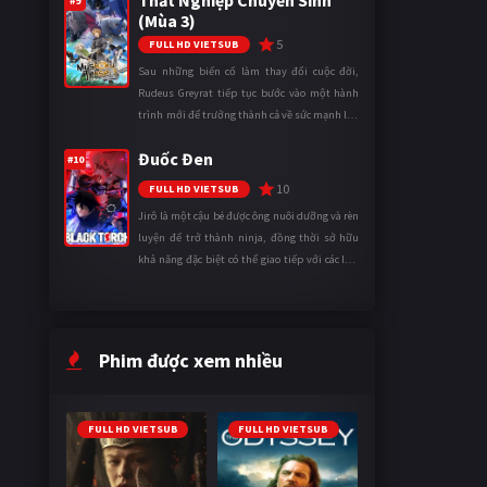
Thất Nghiệp Chuyển Sinh
#9
(Mùa 3)
5
FULL HD VIETSUB
Sau những biến cố làm thay đổi cuộc đời,
Rudeus Greyrat tiếp tục bước vào một hành
trình mới để trưởng thành cả về sức mạnh lẫn
tinh thần. Khi đối mặt với những thử thách
Đuốc Đen
ngày càng khắc nghiệt, anh ...
#10
10
FULL HD VIETSUB
Jirô là một cậu bé được ông nuôi dưỡng và rèn
luyện để trở thành ninja, đồng thời sở hữu
khả năng đặc biệt có thể giao tiếp với các loài
động vật. Bị mọi người xa lánh vì sự khác biệt
của mình, cậu ...
Phim được xem nhiều
FULL HD VIETSUB
FULL HD VIETSUB