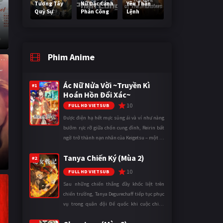
Tương Tây
Nữ Đặc Cảnh
Yêu Thần
Quỷ Sự
Phản Công
Lệnh
Phim Anime
Ác Nữ Nửa Vời ~Truyền Kì
#1
Hoán Hồn Đổi Xác~
10
FULL HD VIETSUB
Được điện hạ hết mực sủng ái và ví như nàng
bướm rực rỡ giữa chốn cung đình, Reirin bất
ngờ trở thành nạn nhân của Keigetsu – một kẻ
sống ký sinh trong triều đình đã sử dụng ma
Tanya Chiến Ký (Mùa 2)
thuật để hoán đổi th ...
#2
10
FULL HD VIETSUB
Sau những chiến thắng đầy khốc liệt trên
chiến trường, Tanya Degurechaff tiếp tục phục
vụ trong quân đội Đế quốc khi cuộc chiến
ngày càng leo thang và mở rộng trên nhiều