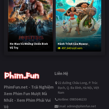
He-Man Và Những Chiến Binh
Hành Trình Của Moana
Vũ Trụ
497,640 lượt xem
246,999 lượt xem
Liên Hệ
22 đường Châu Long, P. Trúc
PhimFun.net - Trải Nghiệm
Bạch, Q. Ba Đình, Hà Nội, Việt
Nam
Xem Phim Fun Mượt Mà
Hotline: 0985646233
Nhất - Xem Phim Phải Vui
Vẻ
Email:
admin@phimfun.net