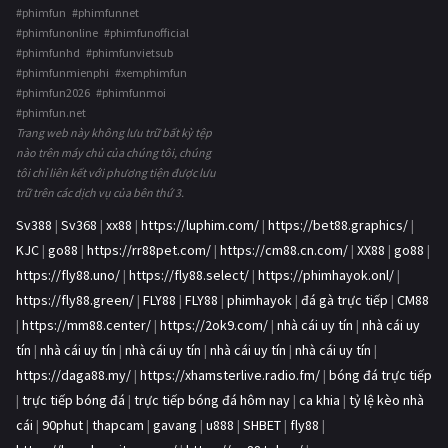
#phimfun #phimfunnet
#phimfunonline #phimfunofficial
#phimfunhd #phimfunvietsub
#phimfunmienphi #xemphimfun
#phimfun2026 #phimfunmoi
#phimfun.net
Trang web này không lưu trữ bất kỳ tệp
nào trên máy chủ của chúng tôi, chúng
tôi chỉ liên kết với phương tiện được lưu
trữ trên các dịch vụ của bên thứ 3.
Sv388
|
Sv368
|
xx88
|
https://luphim.com/
|
https://bet88.graphics/
|
KJC
|
go88
|
https://rr88pet.com/
|
https://cm88.cn.com/
|
XX88
|
go88
|
https://fly88.uno/
|
https://fly88.select/
|
https://phimhayok.onl/
|
https://fly88.green/
|
FLY88
|
FLY88
|
phimhayok
|
đá gà trực tiếp
|
CM88
|
https://mm88.center/
|
https://2ok9.com/
|
nhà cái uy tín
|
nhà cái uy
tín
|
nhà cái uy tín
|
nhà cái uy tín
|
nhà cái uy tín
|
nhà cái uy tín
|
https://daga88.my/
|
https://xhamsterlive.radio.fm/
|
bóng đá trực tiếp
|
trực tiếp bóng đá
|
trực tiếp bóng đá hôm nay
|
ca khia
|
tỷ lệ kèo nhà
cái
|
90phut
|
thapcam
|
gavang
|
u888
|
SHBET
|
fly88
|