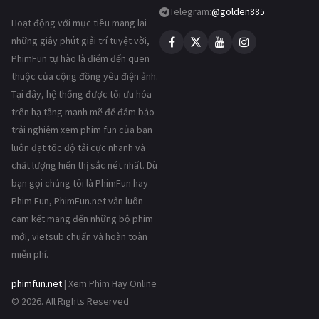
Telegram:
@golden885
Hoạt động với mục tiêu mang lại
những giây phút giải trí tuyệt vời,
PhimFun tự hào là điểm đến quen
thuộc của cộng đồng yêu điện ảnh.
Tại đây, hệ thống được tối ưu hóa
trên hạ tầng mạnh mẽ để đảm bảo
trải nghiệm xem phim fun của bạn
luôn đạt tốc độ tải cực nhanh và
chất lượng hiển thị sắc nét nhất. Dù
bạn gọi chúng tôi là PhimFun hay
Phim Fun, PhimFun.net vẫn luôn
cam kết mang đến những bộ phim
mới, vietsub chuẩn và hoàn toàn
miễn phí.
phimfun.net
| Xem Phim Hay Online
© 2026. All Rights Reserved