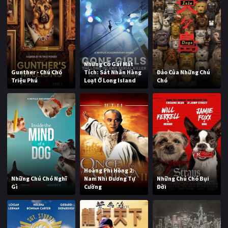
Những Cô Gái Mất
Gunther - Chú Chó
Tích: Sát Nhân Hàng
Đảo Của Những Chú
Triệu Phú
Loạt Ở Long Island
Chó
Hoàng Phi Hồng 2:
Những Chú Chó Nghĩ
Nam Nhi Đương Tự
Những Chú Chó Bụi
Gì
Cường
Đời