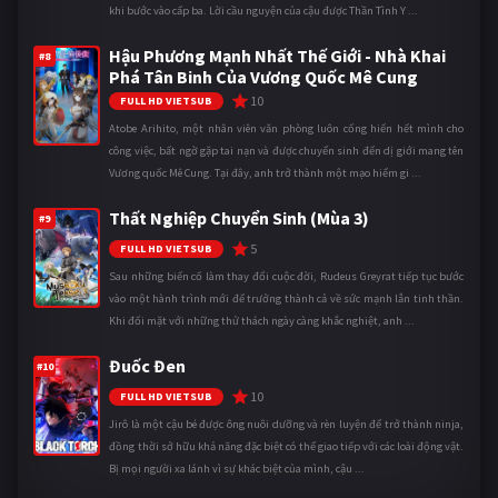
khi bước vào cấp ba. Lời cầu nguyện của cậu được Thần Tình Y ...
Hậu Phương Mạnh Nhất Thế Giới - Nhà Khai
#8
Phá Tân Binh Của Vương Quốc Mê Cung
10
FULL HD VIETSUB
Atobe Arihito, một nhân viên văn phòng luôn cống hiến hết mình cho
công việc, bất ngờ gặp tai nạn và được chuyển sinh đến dị giới mang tên
Vương quốc Mê Cung. Tại đây, anh trở thành một mạo hiểm gi ...
Thất Nghiệp Chuyển Sinh (Mùa 3)
#9
5
FULL HD VIETSUB
Sau những biến cố làm thay đổi cuộc đời, Rudeus Greyrat tiếp tục bước
vào một hành trình mới để trưởng thành cả về sức mạnh lẫn tinh thần.
Khi đối mặt với những thử thách ngày càng khắc nghiệt, anh ...
Đuốc Đen
#10
10
FULL HD VIETSUB
Jirô là một cậu bé được ông nuôi dưỡng và rèn luyện để trở thành ninja,
đồng thời sở hữu khả năng đặc biệt có thể giao tiếp với các loài động vật.
Bị mọi người xa lánh vì sự khác biệt của mình, cậu ...