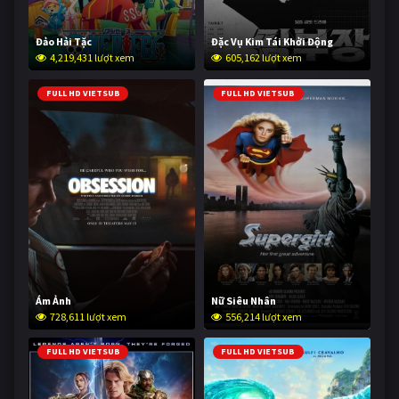
Đảo Hải Tặc
Đặc Vụ Kim Tái Khởi Động
4,219,431 lượt xem
605,162 lượt xem
FULL HD VIETSUB
FULL HD VIETSUB
Ám Ảnh
Nữ Siêu Nhân
728,611 lượt xem
556,214 lượt xem
FULL HD VIETSUB
FULL HD VIETSUB