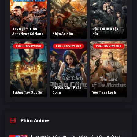
Tay Ngắm Tinh
Độc Thích Nhập
Anh: Nguy Cơ Nano
Nhện Ăn Hồn
Hầu
FULL HD VIETSUB
FULL HD VIETSUB
FULL HD VIETSUB
Nữ Đặc Cảnh Phản
Tương Tây Quỷ Sự
Công
Yêu Thần Lệnh
Phim Anime