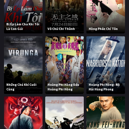
Bị Ép Làm Cha Khi Tôi
Là Con Gái
Vô Chủ Chi Thành
Hồng Phấn Chí Tôn
Những Chú Khỉ Cuối
Hoàng Phi Hồng Đấu
Hoàng Phi Hồng: Nộ
Cùng
Hoàng Phi Hồng
Hải Hùng Phong