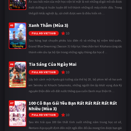
Ẩn sau bức màn của một học viện bí mật là nơi những cô gái mồ côi được
nuôi dưỡng và huấn luyện để trở thành những cỗ máy chiến đấu. Trong
thế giới khắc nghiệt ấy, cái chết được xem là điều hiển nh ...
Xanh Thẳm (Mùa 3)
#5
10
FULL HD VIETSUB
Sau hàng loạt chuyến phiêu lưu điên rồ và những kỷ niệm khó quên,
Grand Blue Dreaming (Season 3) tiếp tục theo chân Iori Kitahara cùng các
thành viên câu lạc bộ lặn trong những ngày tháng đại học đ ...
Tia Sáng Của Ngày Mai
#6
10
FULL HD VIETSUB
Lấy bối cảnh một Kyoto giả tưởng của thế kỷ 20, bộ phim kể về hai anh
em Seiroku và Kihachi Sakamoto, những người ôm ấp khát vọng đưa Kỷ
nguyên Điện đến với đất nước thông qua cuốn Danh mục Điện th ...
100 Cô Bạn Gái Yêu Bạn Rất Rất Rất Rất Rất
#7
Nhiều (Mùa 3)
10
FULL HD VIETSUB
Sau khi trải qua 100 lần thất tình suốt những năm trung học cơ sở,
Rentaro Aijo quyết định đến một ngôi đền để cầu mong tìm được bạn gái