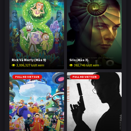
Rick Và Morty (Mùa 9)
Silo (Mùa 3)
3,006,327 lượt xem
382,746 lượt xem
FULL HD VIETSUB
FULL HD VIETSUB