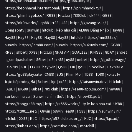
https://keonhacaitop.com/
|
https://go88.tokyo/
|
https://keonhacai.international/
|
https://phimhayok.tv/
|
https://phimhayok.co/
|
RR88
|
Hitclub
|
789Club
|
ck444
|
GG88
|
https://ok9.works/
|
qh88
|
rr88
|
J88
|
https://gavangtv.llc/
|
luongsontv
|
sunwin
|
hitclub
|
kèo nhà cái
|
AE888 Đăng Nhập
|
Hay88
|
Hay88
|
Hay88
|
Hay88
|
Hay88
|
Hay88
|
hitclub
|
https://mm88.tax/
|
sunwin
|
https://icm88.com/
|
sunwin
|
https://aukuwin.com/
|
GG88
|
RR88
|
shbet
|
XX88
|
Hitclub
|
NHATVIP
|
GOAL123
|
KING88
|
8DAY
|
shbet
|
grandpashabet
|
86bet
|
o8
|
rr88
|
uy88
|
onbet
|
https://go8f.design/
|
alo789
|
KJC
|
FLY88
|
hay.win
|
QS88
|
O8
|
go88
|
Socolive
|
CakhiaTV
|
https://go88play.site
|
CM88
|
8US
|
Phim Moi
|
TD88
|
TD88
|
xoilactv
trực tiếp bóng đá
|
8x bet
|
kjc
|
xx88
|
https://taisunwin.dev
|
Hitclub
|
FABET
|
BIG88
|
Kubet
|
789 club
|
https://ee88-app.sa.com/
|
new88
|
soi keo nha cai
|
Sunwin chính thức
|
https://new88.pet/
|
https://tongga88.my/
|
https://s666.works/
|
ty le keo nha cai
|
UY88
|
https://tt8811.net/
|
68win
|
68win
|
ea88
|
TG88
|
https://sunwin3.nl/
|
hitclub
|
XX88
|
KJC
|
https://b52-club.us.org/
|
KJC
|
https://kjc.ad/
|
https://kubet.eco/
|
https://xemtiso.com/
|
motchill
|