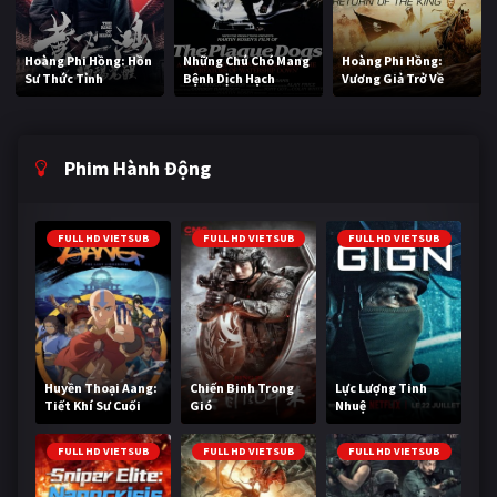
Hoàng Phi Hồng: Hồn
Những Chú Chó Mang
Hoàng Phi Hồng:
Sư Thức Tỉnh
Bệnh Dịch Hạch
Vương Giả Trở Về
Phim Hành Động
FULL HD VIETSUB
FULL HD VIETSUB
FULL HD VIETSUB
Huyền Thoại Aang:
Chiến Binh Trong
Lực Lượng Tinh
Tiết Khí Sư Cuối
Gió
Nhuệ
Cùng
FULL HD VIETSUB
FULL HD VIETSUB
FULL HD VIETSUB