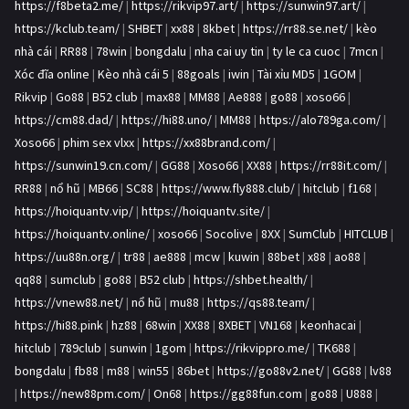
https://f8beta2.me/
|
https://rikvip97.art/
|
https://sunwin97.art/
|
https://kclub.team/
|
SHBET
|
xx88
|
8kbet
|
https://rr88.se.net/
|
kèo
nhà cái
|
RR88
|
78win
|
bongdalu
|
nha cai uy tin
|
ty le ca cuoc
|
7mcn
|
Xóc đĩa online
|
Kèo nhà cái 5
|
88goals
|
iwin
|
Tài xỉu MD5
|
1GOM
|
Rikvip
|
Go88
|
B52 club
|
max88
|
MM88
|
Ae888
|
go88
|
xoso66
|
https://cm88.dad/
|
https://hi88.uno/
|
MM88
|
https://alo789ga.com/
|
Xoso66
|
phim sex vlxx
|
https://xx88brand.com/
|
https://sunwin19.cn.com/
|
GG88
|
Xoso66
|
XX88
|
https://rr88it.com/
|
RR88
|
nổ hũ
|
MB66
|
SC88
|
https://www.fly888.club/
|
hitclub
|
f168
|
https://hoiquantv.vip/
|
https://hoiquantv.site/
|
https://hoiquantv.online/
|
xoso66
|
Socolive
|
8XX
|
SumClub
|
HITCLUB
|
https://uu88n.org/
|
tr88
|
ae888
|
mcw
|
kuwin
|
88bet
|
x88
|
ao88
|
qq88
|
sumclub
|
go88
|
B52 club
|
https://shbet.health/
|
https://vnew88.net/
|
nổ hũ
|
mu88
|
https://qs88.team/
|
https://hi88.pink
|
hz88
|
68win
|
XX88
|
8XBET
|
VN168
|
keonhacai
|
hitclub
|
789club
|
sunwin
|
1gom
|
https://rikvippro.me/
|
TK688
|
bongdalu
|
fb88
|
m88
|
win55
|
86bet
|
https://go88v2.net/
|
GG88
|
lv88
|
https://new88pm.com/
|
On68
|
https://gg88fun.com
|
go88
|
U888
|