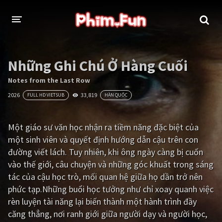
THỂ LOẠI
Những Ghi Chú Ở Hàng Cuối
Thần thoại - Cổ trang
Hành động
Notes from the Last Row
2026
33,819
FULL HD VIETSUB
HÀN QUỐC
Tâm lý
Chiến tranh
Võ thuật - Kiếm hiệp
Nhạc kịch
Một giáo sư văn học nhận ra tiềm năng đặc biệt của
một sinh viên và quyết định hướng dẫn cậu trên con
Kinh dị
Tội phạm - Hình sự
đường viết lách. Tuy nhiên, khi ông ngày càng bị cuốn
Phiêu lưu
Hài hước
vào thế giới, câu chuyện và những góc khuất trong sáng
tác của cậu học trò, mối quan hệ giữa họ dần trở nên
Viễn tưởng
Khoa học - Tài liệu
phức tạp.Những buổi học tưởng như chỉ xoay quanh việc
Hoạt hình
Thể thao
rèn luyện tài năng lại biến thành một hành trình đầy
căng thẳng, nơi ranh giới giữa người dạy và người học,
Tình cảm - Lãng mạn
Kỳ ảo