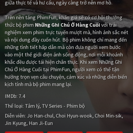
giữa thực tế và hư cấu, ngày càng trở nên mơ hồ.
Giật gân
Gia đình
Trên nền tảng
PhimFun
, khán giả sẽ có cơ hội thưởng
Bí ẩn
Lịch sử
thức bộ phim
Những Ghi Chú Ở Hàng Cuối
với trải
nghiệm xem phim trực tuyến mượt mà, hình ảnh sắc nét
Viễn Tây
Tiểu sử
và nội dung đầy cuốn hút. Bộ phim không chỉ mang đến
GameShow
DramaTV
những tình tiết hấp dẫn mà còn đưa người xem bước
vào một thế giới điện ảnh sống động, nơi mỗi khoảnh
QUỐC GIA
khắc đều được tái hiện chân thực. Khi xem Những Ghi
Chú Ở Hàng Cuối tại PhimFun, người xem có thể tận
Âu - Mỹ
Trung Quốc - Hồng Kông
hưởng trọn vẹn câu chuyện, cảm xúc và những diễn biến
kịch tính mà bộ phim mang lại.
Hàn Quốc
Nhật Bản
IMDb:
7.4
Ấn Độ
Việt Nam
Thể loại:
Tâm lý
TV Series - Phim bộ
Tổng hợp
Diễn viên:
Jo Han-chul
Choi Hyun-wook
Choi Min-sik
Jin Kyung
Han Ji-Eun
CẬP NHẬT