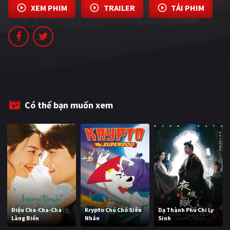
XEM PHIM
TRAILER
TẢI PHIM
PHIM MỚI
PHIM BỘ
PHIM LẺ
PHIM CHIẾU RẠP
TUYỂN TẬP PHIM
Có thể bạn muốn xem
BLOG
Điệu Cha-Cha-Cha
Krypto Chú Chó Siêu
Dạ Thành Phú Chi Ly
Làng Biển
Nhân
Sinh