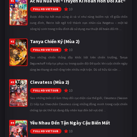
Ác Nữ Nửa Vời ~Truyền Kì Hoán Hồn Đổi Xác~
#1
10
FULL HD VIETSUB
Được điện hạ hết mực sủng ái và ví như nàng bướm rực rỡ giữa chốn
cung đình, Reirin bất ngờ trở thành nạn nhân của Keigetsu – một kẻ
sống ký sinh trong triều đình đã sử dụng ma thuật để hoán đổi th ...
Tanya Chiến Ký (Mùa 2)
#2
10
FULL HD VIETSUB
Sau những chiến thắng đầy khốc liệt trên chiến trường, Tanya
Degurechaff tiếp tục phục vụ trong quân đội Đế quốc khi cuộc chiến ngày
càng leo thang và mở rộng trên nhiều mặt trận. Dù sở hữu tài năn ...
Clevatess (Mùa 2)
#3
10
FULL HD VIETSUB
Sau những biến cố làm thay đổi cục diện của thế giới, Clevatess (Season
2) tiếp tục theo chân Clevatess cùng những đồng minh trong cuộc chiến
chống lại các thế lực đang đẩy nhân loại đến bờ vực diệ ...
Yêu Nhau Đến Tận Ngày Cậu Biến Mất
#4
10
FULL HD VIETSUB