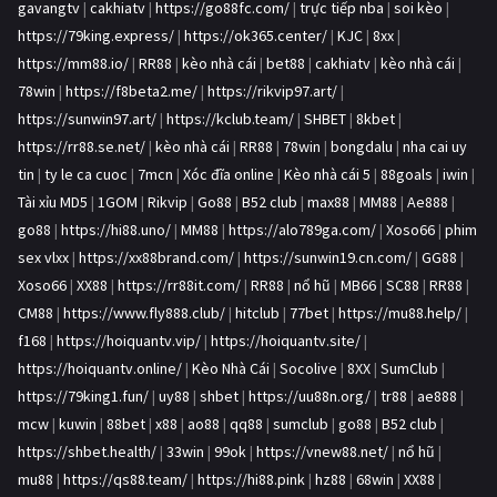
gavangtv
|
cakhiatv
|
https://go88fc.com/
|
trực tiếp nba
|
soi kèo
|
https://79king.express/
|
https://ok365.center/
|
KJC
|
8xx
|
https://mm88.io/
|
RR88
|
kèo nhà cái
|
bet88
|
cakhiatv
|
kèo nhà cái
|
78win
|
https://f8beta2.me/
|
https://rikvip97.art/
|
https://sunwin97.art/
|
https://kclub.team/
|
SHBET
|
8kbet
|
https://rr88.se.net/
|
kèo nhà cái
|
RR88
|
78win
|
bongdalu
|
nha cai uy
tin
|
ty le ca cuoc
|
7mcn
|
Xóc đĩa online
|
Kèo nhà cái 5
|
88goals
|
iwin
|
Tài xỉu MD5
|
1GOM
|
Rikvip
|
Go88
|
B52 club
|
max88
|
MM88
|
Ae888
|
go88
|
https://hi88.uno/
|
MM88
|
https://alo789ga.com/
|
Xoso66
|
phim
sex vlxx
|
https://xx88brand.com/
|
https://sunwin19.cn.com/
|
GG88
|
Xoso66
|
XX88
|
https://rr88it.com/
|
RR88
|
nổ hũ
|
MB66
|
SC88
|
RR88
|
CM88
|
https://www.fly888.club/
|
hitclub
|
77bet
|
https://mu88.help/
|
f168
|
https://hoiquantv.vip/
|
https://hoiquantv.site/
|
https://hoiquantv.online/
|
Kèo Nhà Cái
|
Socolive
|
8XX
|
SumClub
|
https://79king1.fun/
|
uy88
|
shbet
|
https://uu88n.org/
|
tr88
|
ae888
|
mcw
|
kuwin
|
88bet
|
x88
|
ao88
|
qq88
|
sumclub
|
go88
|
B52 club
|
https://shbet.health/
|
33win
|
99ok
|
https://vnew88.net/
|
nổ hũ
|
mu88
|
https://qs88.team/
|
https://hi88.pink
|
hz88
|
68win
|
XX88
|