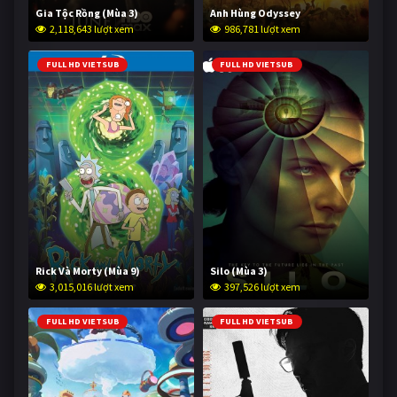
Gia Tộc Rồng (Mùa 3)
Anh Hùng Odyssey
2,118,643 lượt xem
986,781 lượt xem
FULL HD VIETSUB
FULL HD VIETSUB
Rick Và Morty (Mùa 9)
Silo (Mùa 3)
3,015,016 lượt xem
397,526 lượt xem
FULL HD VIETSUB
FULL HD VIETSUB