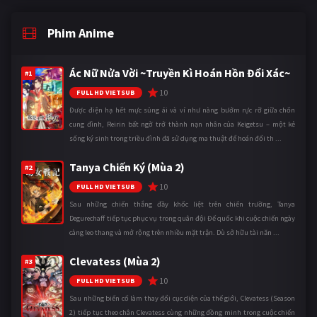
Phim Anime
Ác Nữ Nửa Vời ~Truyền Kì Hoán Hồn Đổi Xác~
#1
10
FULL HD VIETSUB
Được điện hạ hết mực sủng ái và ví như nàng bướm rực rỡ giữa chốn
cung đình, Reirin bất ngờ trở thành nạn nhân của Keigetsu – một kẻ
sống ký sinh trong triều đình đã sử dụng ma thuật để hoán đổi th ...
Tanya Chiến Ký (Mùa 2)
#2
10
FULL HD VIETSUB
Sau những chiến thắng đầy khốc liệt trên chiến trường, Tanya
Degurechaff tiếp tục phục vụ trong quân đội Đế quốc khi cuộc chiến ngày
càng leo thang và mở rộng trên nhiều mặt trận. Dù sở hữu tài năn ...
Clevatess (Mùa 2)
#3
10
FULL HD VIETSUB
Sau những biến cố làm thay đổi cục diện của thế giới, Clevatess (Season
2) tiếp tục theo chân Clevatess cùng những đồng minh trong cuộc chiến