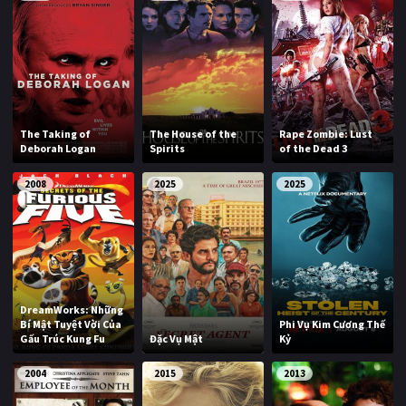
The Taking of
The House of the
Rape Zombie: Lust
Deborah Logan
Spirits
of the Dead 3
2008
2025
2025
DreamWorks: Những
Bí Mật Tuyệt Vời Của
Phi Vụ Kim Cương Thế
Gấu Trúc Kung Fu
Đặc Vụ Mật
Kỷ
2004
2015
2013