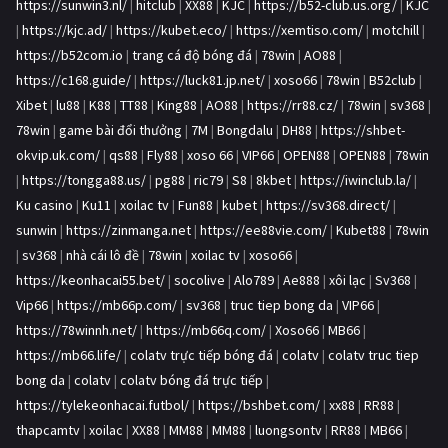
https://sunwin3.nl/
|
hitclub
|
XX88
|
KJC
|
https://b52-club.us.org/
|
KJC
|
https://kjc.ad/
|
https://kubet.eco/
|
https://xemtiso.com/
|
motchill
|
https://b52com.io
|
trang cá độ bóng đá
|
78win
|
AO88
|
https://c168.guide/
|
https://luck81.jp.net/
|
xoso66
|
78win
|
B52club
|
Xibet
|
lu88
|
K88
|
TT88
|
King88
|
AO88
|
https://rr88.cz/
|
78win
|
sv368
|
78win
|
game bài đổi thưởng
|
7M
|
Bongdalu
|
DH88
|
https://shbet-
okvip.uk.com/
|
qs88
|
Fly88
|
xoso 66
|
VIP66
|
OPEN88
|
OPEN88
|
78win
|
https://tongga88.us/
|
pg88
|
ric79
|
S8
|
8kbet
|
https://iwinclub.la/
|
Ku casino
|
Ku11
|
xoilac tv
|
Fun88
|
kubet
|
https://sv368.direct/
|
sunwin
|
https://zinmanga.net
|
https://ee88vie.com/
|
Kubet88
|
78win
|
sv368
|
nhà cái lô đề
|
78win
|
xoilac tv
|
xoso66
|
https://keonhacai55.bet/
|
socolive
|
Alo789
|
Ae888
|
xôi lạc
|
Sv368
|
Vip66
|
https://mb66p.com/
|
sv368
|
truc tiep bong da
|
VIP66
|
https://78winnh.net/
|
https://mb66q.com/
|
Xoso66
|
MB66
|
https://mb66.life/
|
colatv trực tiếp bóng đá
|
colatv
|
colatv truc tiep
bong da
|
colatv
|
colatv bóng đá trực tiếp
|
https://tylekeonhacai.futbol/
|
https://bshbet.com/
|
xx88
|
RR88
|
thapcamtv
|
xoilac
|
XX88
|
MM88
|
MM88
|
luongsontv
|
RR88
|
MB66
|