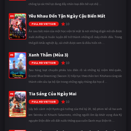
chống lại các thế lực đang đẩy nhân loại đến bờ vực diệ ...
Yêu Nhau Đến Tận Ngày Cậu Biến Mất
#4
10
FULL HD VIETSUB
Ẩn sau bức màn của một học viện bí mật là nơi những cô gái mồ côi được
nuôi dưỡng và huấn luyện để trở thành những cỗ máy chiến đấu. Trong
thế giới khắc nghiệt ấy, cái chết được xem là điều hiển nh ...
Xanh Thẳm (Mùa 3)
#5
10
FULL HD VIETSUB
Sau hàng loạt chuyến phiêu lưu điên rồ và những kỷ niệm khó quên,
Grand Blue Dreaming (Season 3) tiếp tục theo chân Iori Kitahara cùng các
thành viên câu lạc bộ lặn trong những ngày tháng đại học đ ...
Tia Sáng Của Ngày Mai
#6
10
FULL HD VIETSUB
Lấy bối cảnh một Kyoto giả tưởng của thế kỷ 20, bộ phim kể về hai anh
em Seiroku và Kihachi Sakamoto, những người ôm ấp khát vọng đưa Kỷ
nguyên Điện đến với đất nước thông qua cuốn Danh mục Điện th ...