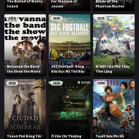
The Ballad of Wallis
For the Love of
Blade of the
Island
Jessee
Phantom Master
2025
2025
2025
Nirvanna the Band
SEC Football: Bóng
Bí Mật Của Phù Thủy
the Show the Movie
Bầu Dục Mỹ Thứ Bảy
Tĩnh Lặng
2025
2025
1999
Thành Phố Bóng Tối
Ô Vân Chi Thượng
Tuyết Sơn Phi Hồ