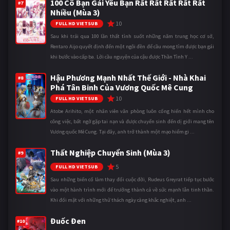
100 Cô Bạn Gái Yêu Bạn Rất Rất Rất Rất Rất
#7
Nhiều (Mùa 3)
10
FULL HD VIETSUB
Sau khi trải qua 100 lần thất tình suốt những năm trung học cơ sở,
Rentaro Aijo quyết định đến một ngôi đền để cầu mong tìm được bạn gái
khi bước vào cấp ba. Lời cầu nguyện của cậu được Thần Tình Y ...
Hậu Phương Mạnh Nhất Thế Giới - Nhà Khai
#8
Phá Tân Binh Của Vương Quốc Mê Cung
10
FULL HD VIETSUB
Atobe Arihito, một nhân viên văn phòng luôn cống hiến hết mình cho
công việc, bất ngờ gặp tai nạn và được chuyển sinh đến dị giới mang tên
Vương quốc Mê Cung. Tại đây, anh trở thành một mạo hiểm gi ...
Thất Nghiệp Chuyển Sinh (Mùa 3)
#9
5
FULL HD VIETSUB
Sau những biến cố làm thay đổi cuộc đời, Rudeus Greyrat tiếp tục bước
vào một hành trình mới để trưởng thành cả về sức mạnh lẫn tinh thần.
Khi đối mặt với những thử thách ngày càng khắc nghiệt, anh ...
Đuốc Đen
#10