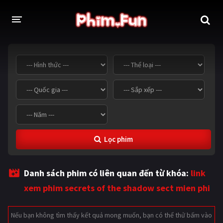
THỂ LOẠI
Thần thoại - Cổ trang
Hành động
Tâm lý
Chiến tranh
Võ thuật - Kiếm hiệp
Nhạc kịch
Lọc phim
Kinh dị
Tội phạm - Hình sự
Phiêu lưu
Hài hước
Danh sách phim có liên quan đến từ khóa:
link
Viễn tưởng
Khoa học - Tài liệu
xem phim secrets of the shadow sect mien phi
Hoạt hình
Thể thao
Nếu bạn không tìm thấy kết quả mong muốn, bạn có thể thử bấm vào
Tình cảm - Lãng mạn
Kỳ ảo