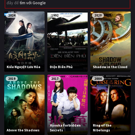
đây để
tìm với Google
Giật gân
Gia đình
2024
1992
2020
Bí ẩn
Lịch sử
Viễn Tây
Tiểu sử
GameShow
DramaTV
QUỐC GIA
Kiểu Nguyệt Lưu Hỏa
Điện Biên Phủ
Shadow in the Cloud
Âu - Mỹ
Trung Quốc - Hồng Kông
2019
2017
2004
Hàn Quốc
Nhật Bản
Ấn Độ
Việt Nam
Tổng hợp
Hyouka Forbidden
Ring of the
CẬP NHẬT
Above the Shadows
Secrets
Nibelungs