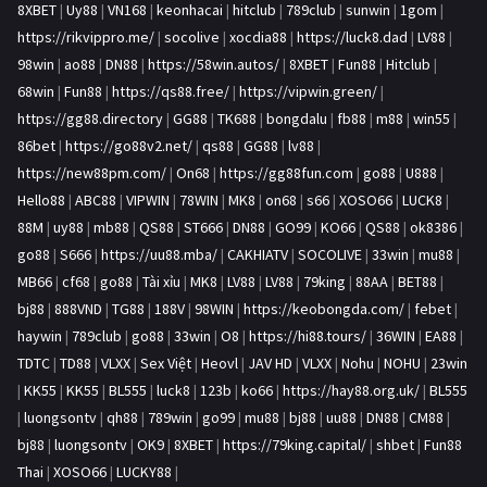
8XBET
|
Uy88
|
VN168
|
keonhacai
|
hitclub
|
789club
|
sunwin
|
1gom
|
https://rikvippro.me/
|
socolive
|
xocdia88
|
https://luck8.dad
|
LV88
|
98win
|
ao88
|
DN88
|
https://58win.autos/
|
8XBET
|
Fun88
|
Hitclub
|
68win
|
Fun88
|
https://qs88.free/
|
https://vipwin.green/
|
https://gg88.directory
|
GG88
|
TK688
|
bongdalu
|
fb88
|
m88
|
win55
|
86bet
|
https://go88v2.net/
|
qs88
|
GG88
|
lv88
|
https://new88pm.com/
|
On68
|
https://gg88fun.com
|
go88
|
U888
|
Hello88
|
ABC88
|
VIPWIN
|
78WIN
|
MK8
|
on68
|
s66
|
XOSO66
|
LUCK8
|
88M
|
uy88
|
mb88
|
QS88
|
ST666
|
DN88
|
GO99
|
KO66
|
QS88
|
ok8386
|
go88
|
S666
|
https://uu88.mba/
|
CAKHIATV
|
SOCOLIVE
|
33win
|
mu88
|
MB66
|
cf68
|
go88
|
Tài xỉu
|
MK8
|
LV88
|
LV88
|
79king
|
88AA
|
BET88
|
bj88
|
888VND
|
TG88
|
188V
|
98WIN
|
https://keobongda.com/
|
febet
|
haywin
|
789club
|
go88
|
33win
|
O8
|
https://hi88.tours/
|
36WIN
|
EA88
|
TDTC
|
TD88
|
VLXX
|
Sex Việt
|
Heovl
|
JAV HD
|
VLXX
|
Nohu
|
NOHU
|
23win
|
KK55
|
KK55
|
BL555
|
luck8
|
123b
|
ko66
|
https://hay88.org.uk/
|
BL555
|
luongsontv
|
qh88
|
789win
|
go99
|
mu88
|
bj88
|
uu88
|
DN88
|
CM88
|
bj88
|
luongsontv
|
OK9
|
8XBET
|
https://79king.capital/
|
shbet
|
Fun88
Thai
|
XOSO66
|
LUCKY88
|