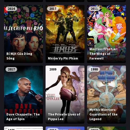
2024
2017
2011
Macross Frontier:
Bí Mật Của Dòng
The Wings of
Sông
Nhiệm Vụ Phi Phàm
Farewell
2017
2009
1998
Mythic Warriors:
Dave Chappelle: The
The Private Lives of
Guardians of the
Age of Spin
Pippa Lee
Legend