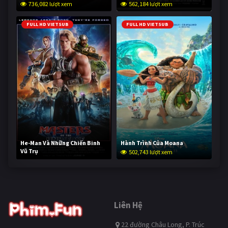
736,082 lượt xem
562,184 lượt xem
FULL HD VIETSUB
FULL HD VIETSUB
He-Man Và Những Chiến Binh
Hành Trình Của Moana
Vũ Trụ
502,743 lượt xem
252,659 lượt xem
Liên Hệ
22 đường Châu Long, P. Trúc