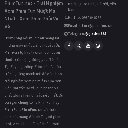
PhimFun.net - Trải Nghiệm
Bạch, Q. Ba Đình, Hà Nội, Việt
Nam
Xem Phim Fun Mượt Mà
Hotline: 0985646233
Nhất - Xem Phim Phải Vui
Vẻ
Email:
admin@phimfun.net
Telegram:
@golden885
Hoạt động với mục tiêu mang lại
những giây phút giải trí tuyệt vời,
PhimFun tự hào là điểm đến quen
thuộc của cộng đồng yêu điện ảnh.
Tại đây, hệ thống được tối ưu hóa
trên hạ tầng mạnh mẽ để đảm bảo
trải nghiệm xem phim fun của bạn
luôn đạt tốc độ tải cực nhanh và
chất lượng hiển thị sắc nét nhất. Dù
bạn gọi chúng tôi là PhimFun hay
Phim Fun, PhimFun.net vẫn luôn
cam kết mang đến những bộ phim
mới, vietsub chuẩn và hoàn toàn