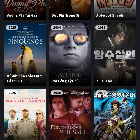
Vương Phi Tái Giá
Độc Phi Trọng Sinh
Abbot of Shaolin
2025
2004
2018
Bí Mật Của Loài Chim
Cánh Cụt
Phi Công Tỷ Phú
7 Thi Thể
2025
2020
2006