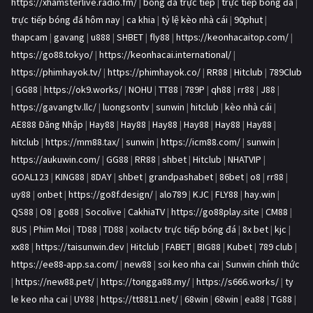
https://xhamsterlive.radio.fm/
|
bóng đá trực tiếp
|
trực tiếp bóng đá
|
trực tiếp bóng đá hôm nay
|
ca khia
|
tỷ lệ kèo nhà cái
|
90phut
|
thapcam
|
gavang
|
u888
|
SHBET
|
fly88
|
https://keonhacaitop.com/
|
https://go88.tokyo/
|
https://keonhacai.international/
|
https://phimhayok.tv/
|
https://phimhayok.co/
|
RR88
|
Hitclub
|
789Club
|
GG88
|
https://ok9.works/
|
NOHU
|
TT88
|
789P
|
qh88
|
rr88
|
J88
|
https://gavangtv.llc/
|
luongsontv
|
sunwin
|
hitclub
|
kèo nhà cái
|
AE888 Đăng Nhập
|
Hay88
|
Hay88
|
Hay88
|
Hay88
|
Hay88
|
Hay88
|
hitclub
|
https://mm88.tax/
|
sunwin
|
https://icm88.com/
|
sunwin
|
https://aukuwin.com/
|
GG88
|
RR88
|
shbet
|
Hitclub
|
NHATVIP
|
GOAL123
|
KING88
|
8DAY
|
shbet
|
grandpashabet
|
86bet
|
o8
|
rr88
|
uy88
|
onbet
|
https://go8f.design/
|
alo789
|
KJC
|
FLY88
|
hay.win
|
QS88
|
O8
|
go88
|
Socolive
|
CakhiaTV
|
https://go88play.site
|
CM88
|
8US
|
Phim Moi
|
TD88
|
TD88
|
xoilactv trực tiếp bóng đá
|
8x bet
|
kjc
|
xx88
|
https://taisunwin.dev
|
Hitclub
|
FABET
|
BIG88
|
Kubet
|
789 club
|
https://ee88-app.sa.com/
|
new88
|
soi keo nha cai
|
Sunwin chính thức
|
https://new88.pet/
|
https://tongga88.my/
|
https://s666.works/
|
ty
le keo nha cai
|
UY88
|
https://tt8811.net/
|
68win
|
68win
|
ea88
|
TG88
|