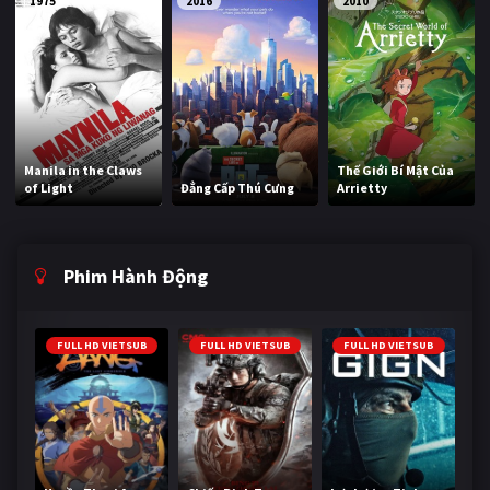
1975
2016
2010
Manila in the Claws
Thế Giới Bí Mật Của
of Light
Đẳng Cấp Thú Cưng
Arrietty
Phim Hành Động
FULL HD VIETSUB
FULL HD VIETSUB
FULL HD VIETSUB