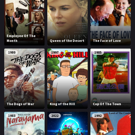
Employee Of The
Month
Queen of the Desert
The Face of Love
1980
1997
1985
The Dogs of War
King of the Hill
Cop Of The Town
1983
2022
1992