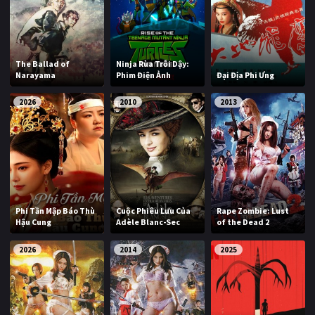
The Ballad of
Ninja Rùa Trỗi Dậy:
Narayama
Phim Điện Ảnh
Đại Địa Phi Ưng
2026
2010
2013
Phi Tần Mập Báo Thù
Cuộc Phiêu Lưu Của
Rape Zombie: Lust
Hậu Cung
Adèle Blanc-Sec
of the Dead 2
2026
2014
2025