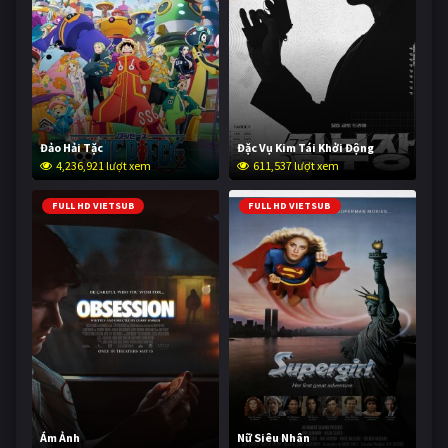
Đảo Hải Tặc
Đặc Vụ Kim Tái Khởi Động
4,236,921 lượt xem
611,537 lượt xem
FULL HD VIETSUB
FULL HD VIETSUB
Ám Ảnh
Nữ Siêu Nhân