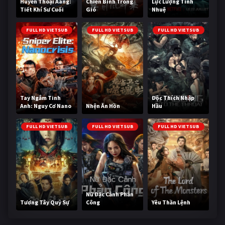
Huyền Thoại Aang:
Chiến Binh Trong
Lực Lượng Tinh
Tiết Khí Sư Cuối
Gió
Nhuệ
Cùng
FULL HD VIETSUB
FULL HD VIETSUB
FULL HD VIETSUB
Tay Ngắm Tinh
Độc Thích Nhập
Anh: Nguy Cơ Nano
Nhện Ăn Hồn
Hầu
FULL HD VIETSUB
FULL HD VIETSUB
FULL HD VIETSUB
Nữ Đặc Cảnh Phản
Tương Tây Quỷ Sự
Công
Yêu Thần Lệnh