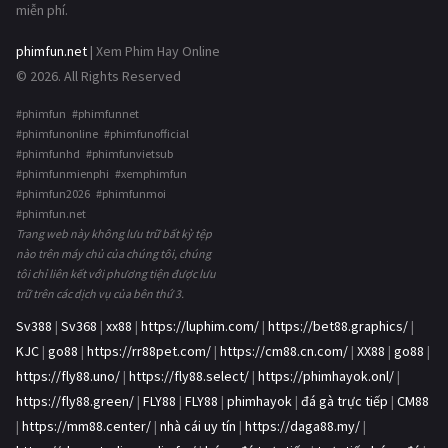
miễn phí.
phimfun.net
| Xem Phim Hay Online
© 2026. All Rights Reserved
#phimfun #phimfunnet
#phimfunonline #phimfunofficial
#phimfunhd #phimfunvietsub
#phimfunmienphi #xemphimfun
#phimfun2026 #phimfunmoi
#phimfun.net
Trang web này không lưu trữ bất kỳ tệp
nào trên máy chủ của chúng tôi, chúng
tôi chỉ liên kết với phương tiện được lưu
trữ trên các dịch vụ của bên thứ 3.
Sv388
|
Sv368
|
xx88
|
https://luphim.com/
|
https://bet88.graphics/
|
KJC
|
go88
|
https://rr88pet.com/
|
https://cm88.cn.com/
|
XX88
|
go88
|
https://fly88.uno/
|
https://fly88.select/
|
https://phimhayok.onl/
|
https://fly88.green/
|
FLY88
|
FLY88
|
phimhayok
|
đá gà trực tiếp
|
CM88
|
https://mm88.center/
|
nhà cái uy tín
|
https://daga88.my/
|