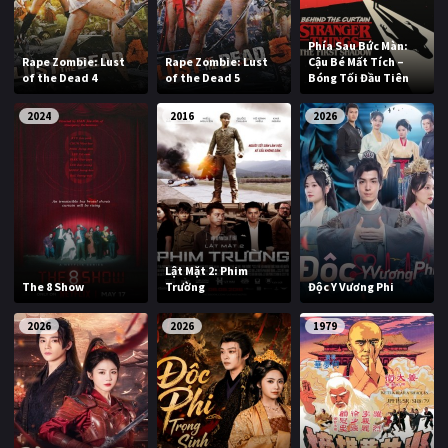
Phía Sau Bức Màn:
Rape Zombie: Lust
Rape Zombie: Lust
Cậu Bé Mất Tích –
of the Dead 4
of the Dead 5
Bóng Tối Đầu Tiên
2024
2016
2026
Lật Mặt 2: Phim
The 8 Show
Trường
Độc Y Vương Phi
2026
2026
1979