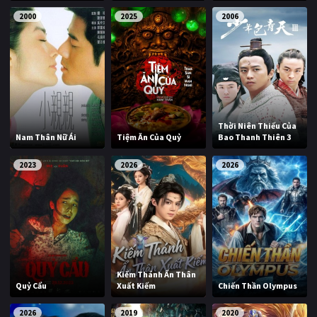
2000
2025
2006
Thời Niên Thiếu Của
Nam Thân Nữ Ái
Tiệm Ăn Của Quỷ
Bao Thanh Thiên 3
2023
2026
2026
Kiếm Thánh Ẩn Thân
Quỷ Cẩu
Xuất Kiếm
Chiến Thần Olympus
2026
2019
2020