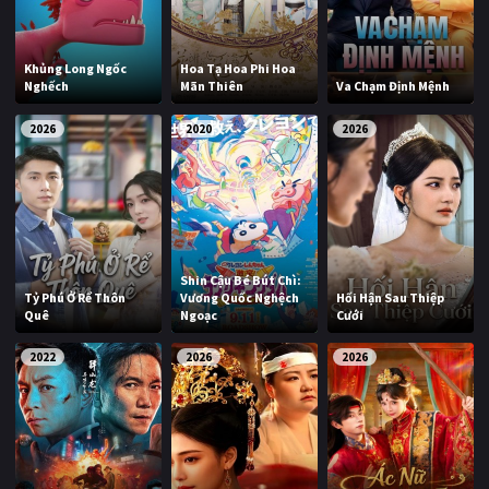
Khủng Long Ngốc
Hoa Tạ Hoa Phi Hoa
Nghếch
Mãn Thiên
Va Chạm Định Mệnh
2026
2020
2026
Shin Cậu Bé Bút Chì:
Tỷ Phú Ở Rể Thôn
Vương Quốc Nghệch
Hối Hận Sau Thiệp
Quê
Ngoạc
Cưới
2022
2026
2026