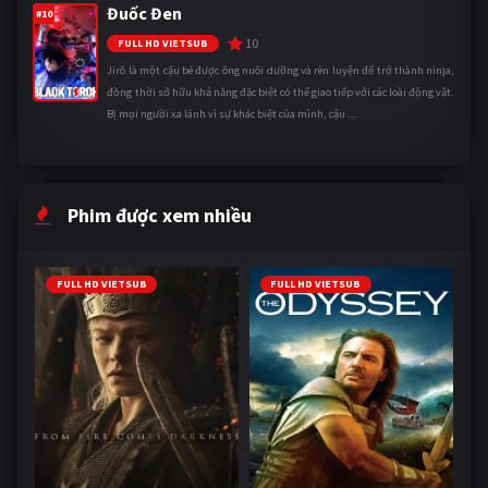
Đuốc Đen
#10
10
FULL HD VIETSUB
Jirô là một cậu bé được ông nuôi dưỡng và rèn luyện để trở thành ninja,
đồng thời sở hữu khả năng đặc biệt có thể giao tiếp với các loài động vật.
Bị mọi người xa lánh vì sự khác biệt của mình, cậu ...
Phim được xem nhiều
FULL HD VIETSUB
FULL HD VIETSUB