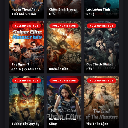
Huyền Thoại Aang:
Chiến Binh Trong
Lực Lượng Tinh
Tiết Khí Sư Cuối
Gió
Nhuệ
Cùng
FULL HD VIETSUB
FULL HD VIETSUB
FULL HD VIETSUB
Tay Ngắm Tinh
Độc Thích Nhập
Anh: Nguy Cơ Nano
Nhện Ăn Hồn
Hầu
FULL HD VIETSUB
FULL HD VIETSUB
FULL HD VIETSUB
Nữ Đặc Cảnh Phản
Tương Tây Quỷ Sự
Công
Yêu Thần Lệnh