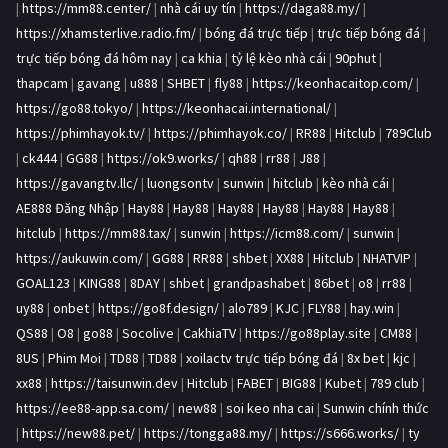
|
https://mm88.center/
|
nhà cái uy tín
|
https://daga88.my/
|
https://xhamsterlive.radio.fm/
|
bóng đá trực tiếp
|
trực tiếp bóng đá
|
trực tiếp bóng đá hôm nay
|
ca khia
|
tỷ lệ kèo nhà cái
|
90phut
|
thapcam
|
gavang
|
u888
|
SHBET
|
fly88
|
https://keonhacaitop.com/
|
https://go88.tokyo/
|
https://keonhacai.international/
|
https://phimhayok.tv/
|
https://phimhayok.co/
|
RR88
|
Hitclub
|
789Club
|
ck444
|
GG88
|
https://ok9.works/
|
qh88
|
rr88
|
J88
|
https://gavangtv.llc/
|
luongsontv
|
sunwin
|
hitclub
|
kèo nhà cái
|
AE888 Đăng Nhập
|
Hay88
|
Hay88
|
Hay88
|
Hay88
|
Hay88
|
Hay88
|
hitclub
|
https://mm88.tax/
|
sunwin
|
https://icm88.com/
|
sunwin
|
https://aukuwin.com/
|
GG88
|
RR88
|
shbet
|
XX88
|
Hitclub
|
NHATVIP
|
GOAL123
|
KING88
|
8DAY
|
shbet
|
grandpashabet
|
86bet
|
o8
|
rr88
|
uy88
|
onbet
|
https://go8f.design/
|
alo789
|
KJC
|
FLY88
|
hay.win
|
QS88
|
O8
|
go88
|
Socolive
|
CakhiaTV
|
https://go88play.site
|
CM88
|
8US
|
Phim Moi
|
TD88
|
TD88
|
xoilactv trực tiếp bóng đá
|
8x bet
|
kjc
|
xx88
|
https://taisunwin.dev
|
Hitclub
|
FABET
|
BIG88
|
Kubet
|
789 club
|
https://ee88-app.sa.com/
|
new88
|
soi keo nha cai
|
Sunwin chính thức
|
https://new88.pet/
|
https://tongga88.my/
|
https://s666.works/
|
ty