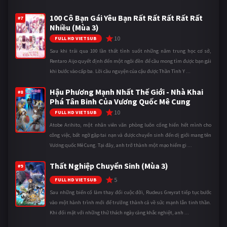
100 Cô Bạn Gái Yêu Bạn Rất Rất Rất Rất Rất
#7
Nhiều (Mùa 3)
10
FULL HD VIETSUB
Sau khi trải qua 100 lần thất tình suốt những năm trung học cơ sở,
Rentaro Aijo quyết định đến một ngôi đền để cầu mong tìm được bạn gái
khi bước vào cấp ba. Lời cầu nguyện của cậu được Thần Tình Y ...
Hậu Phương Mạnh Nhất Thế Giới - Nhà Khai
#8
Phá Tân Binh Của Vương Quốc Mê Cung
10
FULL HD VIETSUB
Atobe Arihito, một nhân viên văn phòng luôn cống hiến hết mình cho
công việc, bất ngờ gặp tai nạn và được chuyển sinh đến dị giới mang tên
Vương quốc Mê Cung. Tại đây, anh trở thành một mạo hiểm gi ...
Thất Nghiệp Chuyển Sinh (Mùa 3)
#9
5
FULL HD VIETSUB
Sau những biến cố làm thay đổi cuộc đời, Rudeus Greyrat tiếp tục bước
vào một hành trình mới để trưởng thành cả về sức mạnh lẫn tinh thần.
Khi đối mặt với những thử thách ngày càng khắc nghiệt, anh ...