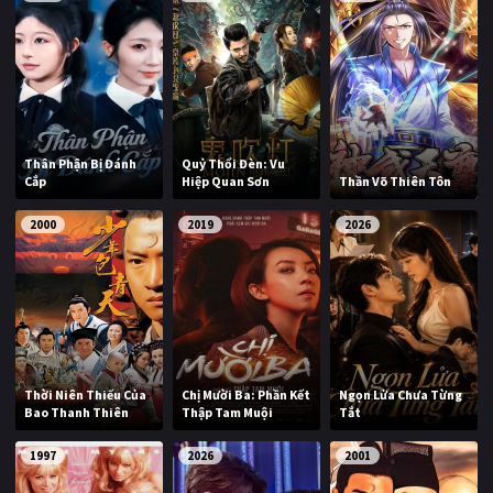
Thân Phận Bị Đánh
Quỷ Thổi Đèn: Vu
Cắp
Hiệp Quan Sơn
Thần Võ Thiên Tôn
2000
2019
2026
Thời Niên Thiếu Của
Chị Mười Ba: Phần Kết
Ngọn Lửa Chưa Từng
Bao Thanh Thiên
Thập Tam Muội
Tắt
1997
2026
2001