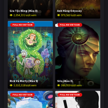
Gia Tộc Rồng (Mùa 3)
Anh Hùng Odyssey
2,054,331 lượt xem
979,563 lượt xem
FULL HD VIETSUB
FULL HD VIETSUB
Rick Và Morty (Mùa 9)
Silo (Mùa 3)
3,010,318 lượt xem
389,959 lượt xem
FULL HD VIETSUB
FULL HD VIETSUB