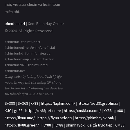
mới, vietsub chuẩn và hoàn toàn
miễn phí.
phimfun.net
| Xem Phim Hay Online
© 2026. All Rights Reserved
#phimfun #phimfunnet
#phimfunonline #phimfunofficial
#phimfunhd #phimfunvietsub
#phimfunmienphi #xemphimfun
#phimfun2026 #phimfunmoi
#phimfun.net
Trang web này không lưu trữ bất kỳ tệp
nào trên máy chủ của chúng tôi, chúng
tôi chỉ liên kết với phương tiện được lưu
trữ trên các dịch vụ của bên thứ 3.
Sv388
|
Sv368
|
xx88
|
https://luphim.com/
|
https://bet88.graphics/
|
KJC
|
go88
|
https://rr88pet.com/
|
https://cm88.cn.com/
|
XX88
|
go88
|
https://fly88.uno/
|
https://fly88.select/
|
https://phimhayok.onl/
|
https://fly88.green/
|
FLY88
|
FLY88
|
phimhayok
|
đá gà trực tiếp
|
CM88