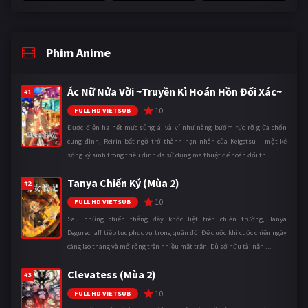
Phim Anime
Ác Nữ Nửa Vời ~Truyền Kì Hoán Hồn Đổi Xác~
#1
10
FULL HD VIETSUB
Được điện hạ hết mực sủng ái và ví như nàng bướm rực rỡ giữa chốn
cung đình, Reirin bất ngờ trở thành nạn nhân của Keigetsu – một kẻ
sống ký sinh trong triều đình đã sử dụng ma thuật để hoán đổi th ...
Tanya Chiến Ký (Mùa 2)
#2
10
FULL HD VIETSUB
Sau những chiến thắng đầy khốc liệt trên chiến trường, Tanya
Degurechaff tiếp tục phục vụ trong quân đội Đế quốc khi cuộc chiến ngày
càng leo thang và mở rộng trên nhiều mặt trận. Dù sở hữu tài năn ...
Clevatess (Mùa 2)
#3
10
FULL HD VIETSUB