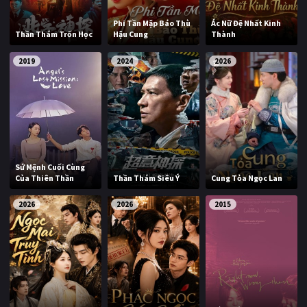
Phi Tần Mập Báo Thù
Ác Nữ Đệ Nhất Kinh
Thần Thám Trốn Học
Hậu Cung
Thành
2019
2024
2026
Sứ Mệnh Cuối Cùng
Của Thiên Thần
Thần Thám Siêu Ý
Cung Tỏa Ngọc Lan
2026
2026
2015