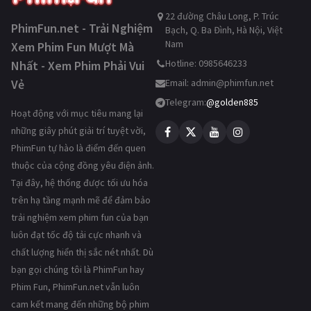
22 đường Châu Long, P. Trúc
PhimFun.net - Trải Nghiệm
Bạch, Q. Ba Đình, Hà Nội, Việt
Nam
Xem Phim Fun Mượt Mà
Hotline: 0985646233
Nhất - Xem Phim Phải Vui
Vẻ
Email:
admin@phimfun.net
Telegram:
@golden885
Hoạt động với mục tiêu mang lại
những giây phút giải trí tuyệt vời,
PhimFun tự hào là điểm đến quen
thuộc của cộng đồng yêu điện ảnh.
Tại đây, hệ thống được tối ưu hóa
trên hạ tầng mạnh mẽ để đảm bảo
trải nghiệm xem phim fun của bạn
luôn đạt tốc độ tải cực nhanh và
chất lượng hiển thị sắc nét nhất. Dù
bạn gọi chúng tôi là PhimFun hay
Phim Fun, PhimFun.net vẫn luôn
cam kết mang đến những bộ phim