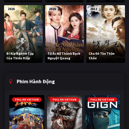
2026
2026
2012
Bí Kíp Nghịch Tập
Từ Ác Nữ Thành Bạch
Cha Đẻ Tàu Thần
Của Thiếu Hiệp
Nguyệt Quang
Châu
Phim Hành Động
FULL HD VIETSUB
FULL HD VIETSUB
FULL HD VIETSUB