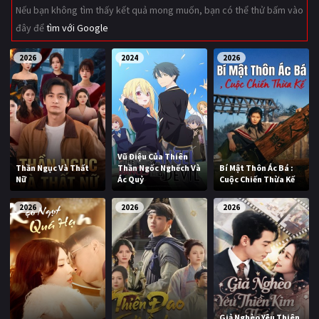
Nếu bạn không tìm thấy kết quả mong muốn, bạn có thể thử bấm vào
Giật gân
Gia đình
đây để
tìm với Google
Bí ẩn
Lịch sử
2026
2024
2026
Viễn Tây
Tiểu sử
GameShow
DramaTV
QUỐC GIA
Vũ Điệu Của Thiên
Thần Ngục Và Thất
Thần Ngốc Nghếch Và
Bí Mật Thôn Ác Bá :
Âu - Mỹ
Trung Quốc - Hồng Kông
Nữ
Ác Quỷ
Cuộc Chiến Thừa Kế
Hàn Quốc
Nhật Bản
2026
2026
2026
Ấn Độ
Việt Nam
Tổng hợp
CẬP NHẬT
Giả Nghèo Yêu Thiên