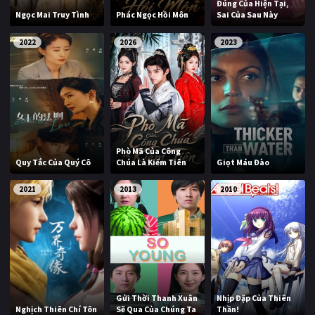
Đúng Của Hiện Tại,
Ngọc Mai Truy Tình
Phác Ngọc Hồi Môn
Sai Của Sau Này
2022
2026
2023
Phò Mã Của Công
Quy Tắc Của Quý Cô
Chúa Là Kiếm Tiên
Giọt Máu Đào
2021
2013
2010
Gửi Thời Thanh Xuân
Nhịp Đập Của Thiên
Nghịch Thiên Chí Tôn
Sẽ Qua Của Chúng Ta
Thần!