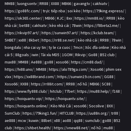
MM88
|
luongsontv
|
RR88
|
XX88
|
MB66
|
gavangtv
|
cakhiatv
|
https://go88fc.com/
|
trực tiếp nba
|
soi kèo
|
https://79king.express/
|
https://ok365.center/
|
MB66
|
KJC
|
8xx
|
https://mm88.io/
|
RR88
|
kèo
nhà cái
|
bet88
|
cakhiatv
|
kèo nhà cái
|
78win
|
https://f8beta2.me/
|
https://rikvip97.art/
|
https://sunwin97.art/
|
https://kclub.team/
|
SHBET
|
xx88
|
8kbet
|
https://rr88.se.net/
|
kèo nhà cái
|
RR88
|
78win
|
bongdalu
|
nha cai uy tin
|
ty le ca cuoc
|
7mcn
|
Xóc đĩa online
|
Kèo nhà
cái 5
|
88goals
|
iwin
|
Tài xỉu MD5
|
1GOM
|
Rikvip
|
Go88
|
B52 club
|
max88
|
MM88
|
Ae888
|
go88
|
xoso66
|
https://cm88.dad/
|
https://hi88.uno/
|
MM88
|
https://alo789ga.com/
|
Xoso66
|
phim sex
vlxx
|
https://xx88brand.com/
|
https://sunwin19.cn.com/
|
GG88
|
Xoso66
|
XX88
|
https://rr88it.com/
|
RR88
|
nổ hũ
|
MB66
|
SC88
|
https://www.fly888.club/
|
hitclub
|
77bet
|
https://mu88.help/
|
f168
|
https://hoiquantv.vip/
|
https://hoiquantv.site/
|
https://hoiquantv.online/
|
Kèo Nhà Cái
|
xoso66
|
Socolive
|
8XX
|
SumClub
|
https://79king1.fun/
|
HITCLUB
|
https://uu88n.org/
|
tr88
|
ae888
|
mcw
|
kuwin
|
88bet
|
x88
|
ao88
|
qq88
|
sumclub
|
go88
|
B52
club
|
https://shbet.health/
|
https://vnew88.net/
|
nổ hũ
|
mu88
|