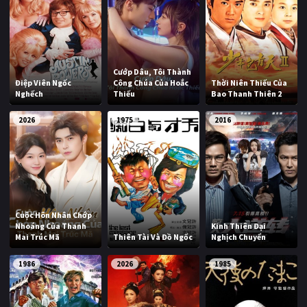
Cướp Dâu, Tôi Thành
Điệp Viên Ngốc
Công Chúa Của Hoắc
Thời Niên Thiếu Của
Nghếch
Thiếu
Bao Thanh Thiên 2
2026
1975
2016
Cuộc Hôn Nhân Chớp
Nhoáng Của Thanh
Kinh Thiên Đại
Mai Trúc Mã
Thiên Tài Và Đồ Ngốc
Nghịch Chuyển
1986
2026
1985