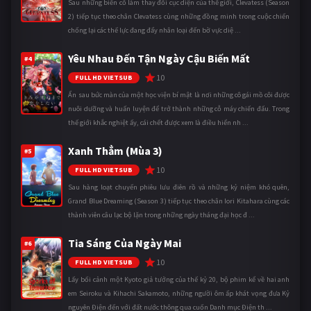
Sau những biến cố làm thay đổi cục diện của thế giới, Clevatess (Season
2) tiếp tục theo chân Clevatess cùng những đồng minh trong cuộc chiến
chống lại các thế lực đang đẩy nhân loại đến bờ vực diệ ...
Yêu Nhau Đến Tận Ngày Cậu Biến Mất
#4
10
FULL HD VIETSUB
Ẩn sau bức màn của một học viện bí mật là nơi những cô gái mồ côi được
nuôi dưỡng và huấn luyện để trở thành những cỗ máy chiến đấu. Trong
thế giới khắc nghiệt ấy, cái chết được xem là điều hiển nh ...
Xanh Thẳm (Mùa 3)
#5
10
FULL HD VIETSUB
Sau hàng loạt chuyến phiêu lưu điên rồ và những kỷ niệm khó quên,
Grand Blue Dreaming (Season 3) tiếp tục theo chân Iori Kitahara cùng các
thành viên câu lạc bộ lặn trong những ngày tháng đại học đ ...
Tia Sáng Của Ngày Mai
#6
10
FULL HD VIETSUB
Lấy bối cảnh một Kyoto giả tưởng của thế kỷ 20, bộ phim kể về hai anh
em Seiroku và Kihachi Sakamoto, những người ôm ấp khát vọng đưa Kỷ
nguyên Điện đến với đất nước thông qua cuốn Danh mục Điện th ...