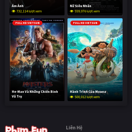
Ám Ảnh
Nữ Siêu Nhân
732,114 lượt xem
559,076 lượt xem
FULL HD VIETSUB
FULL HD VIETSUB
He-Man Và Những Chiến Binh
Hành Trình Của Moana
Vũ Trụ
500,012 lượt xem
249,505 lượt xem
Liên Hệ