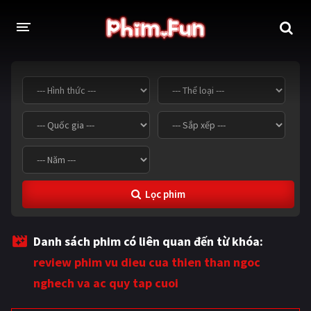
THỂ LOẠI
Thần thoại - Cổ trang
Hành động
Tâm lý
Chiến tranh
Võ thuật - Kiếm hiệp
Nhạc kịch
Lọc phim
Kinh dị
Tội phạm - Hình sự
Phiêu lưu
Hài hước
Danh sách phim có liên quan đến từ khóa:
Viễn tưởng
Khoa học - Tài liệu
review phim vu dieu cua thien than ngoc
Hoạt hình
Thể thao
nghech va ac quy tap cuoi
Tình cảm - Lãng mạn
Kỳ ảo