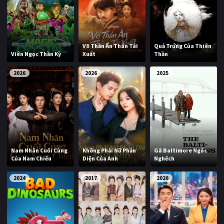
Võ Thần Ẩn Thân Tái
Quả Trứng Của Thiên
Viên Ngọc Thần Kỳ
Xuất
Thần
2026
2026
2025
Nam Nhân Cuối Cùng
Không Phải Nữ Phản
Gã Baltimore Ngốc
Của Nam Chiếu
Diện Của Anh
Nghếch
2024
2017
2026