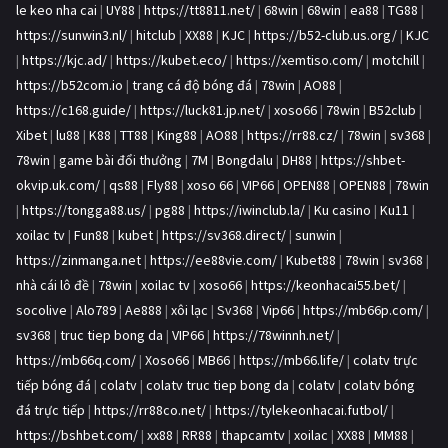
le keo nha cai
|
UY88
|
https://tt8811.net/
|
68win
|
68win
|
ea88
|
TG88
|
https://sunwin3.nl/
|
hitclub
|
XX88
|
KJC
|
https://b52-club.us.org/
|
KJC
|
https://kjc.ad/
|
https://kubet.eco/
|
https://xemtiso.com/
|
motchill
|
https://b52com.io
|
trang cá độ bóng đá
|
78win
|
AO88
|
https://c168.guide/
|
https://luck81.jp.net/
|
xoso66
|
78win
|
B52club
|
Xibet
|
lu88
|
K88
|
TT88
|
King88
|
AO88
|
https://rr88.cz/
|
78win
|
sv368
|
78win
|
game bài đổi thưởng
|
7M
|
Bongdalu
|
DH88
|
https://shbet-
okvip.uk.com/
|
qs88
|
Fly88
|
xoso 66
|
VIP66
|
OPEN88
|
OPEN88
|
78win
|
https://tongga88.us/
|
pg88
|
https://iwinclub.la/
|
Ku casino
|
Ku11
|
xoilac tv
|
Fun88
|
kubet
|
https://sv368.direct/
|
sunwin
|
https://zinmanga.net
|
https://ee88vie.com/
|
Kubet88
|
78win
|
sv368
|
nhà cái lô đề
|
78win
|
xoilac tv
|
xoso66
|
https://keonhacai55.bet/
|
socolive
|
Alo789
|
Ae888
|
xôi lạc
|
Sv368
|
Vip66
|
https://mb66p.com/
|
sv368
|
truc tiep bong da
|
VIP66
|
https://78winnh.net/
|
https://mb66q.com/
|
Xoso66
|
MB66
|
https://mb66.life/
|
colatv trực
tiếp bóng đá
|
colatv
|
colatv truc tiep bong da
|
colatv
|
colatv bóng
đá trực tiếp
|
https://rr88co.net/
|
https://tylekeonhacai.futbol/
|
https://bshbet.com/
|
xx88
|
RR88
|
thapcamtv
|
xoilac
|
XX88
|
MM88
|