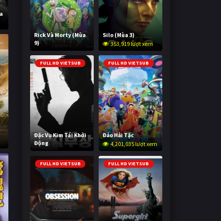
ùa
Rick Và Morty (Mùa
Silo (Mùa 3)
9)
353,919 lượt xem
2,993,765 lượt xem
FULL HD VIETSUB
FULL HD VIETSUB
Đặc Vụ Kim Tái Khởi
Đảo Hải Tặc
Động
4,201,035 lượt xem
593,209 lượt xem
FULL HD VIETSUB
FULL HD VIETSUB