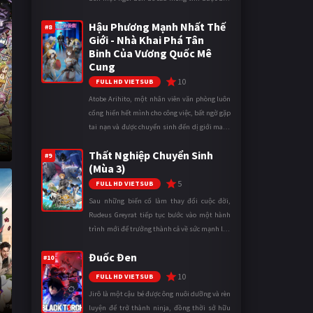
gái khi bước vào cấp ba. Lời cầu nguyện của
Hậu Phương Mạnh Nhất Thế
cậu được Thần Tình Y ...
#8
Giới - Nhà Khai Phá Tân
Binh Của Vương Quốc Mê
Cung
10
FULL HD VIETSUB
Atobe Arihito, một nhân viên văn phòng luôn
cống hiến hết mình cho công việc, bất ngờ gặp
tai nạn và được chuyển sinh đến dị giới mang
tên Vương quốc Mê Cung. Tại đây, anh trở
Thất Nghiệp Chuyển Sinh
thành một mạo hiểm gi ...
#9
(Mùa 3)
5
FULL HD VIETSUB
Sau những biến cố làm thay đổi cuộc đời,
Rudeus Greyrat tiếp tục bước vào một hành
trình mới để trưởng thành cả về sức mạnh lẫn
tinh thần. Khi đối mặt với những thử thách
Đuốc Đen
ngày càng khắc nghiệt, anh ...
#10
10
FULL HD VIETSUB
Jirô là một cậu bé được ông nuôi dưỡng và rèn
luyện để trở thành ninja, đồng thời sở hữu