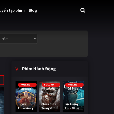
uyển tập phim
Blog
Phim Hành Động
FULL HD
FULL HD
FULL HD
VIETSUB
VIETSUB
VIETSUB
Huyền
Chiến Binh
Lực Lượng
Thoại Aang:
Trong Gió
Tinh Nhuệ
Tiết Khí Sư