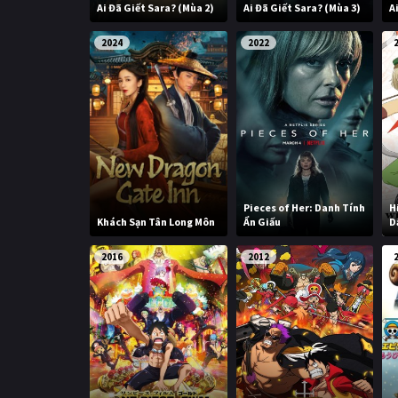
Ai Đã Giết Sara? (Mùa 2)
Ai Đã Giết Sara? (Mùa 3)
A
2024
2022
Pieces of Her: Danh Tính
H
Khách Sạn Tân Long Môn
Ẩn Giấu
D
2016
2012