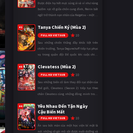
Được điện hạ hết mực sủng ái và ví như nàng
bướm rực rỡ giữa chốn cung đình, Reirin bất
ngờ trở thành nạn nhân của Keigetsu – một kẻ
sống ký sinh trong triều đình đã sử dụng ma
Tanya Chiến Ký (Mùa 2)
thuật để hoán đổi th ...
#2
10
FULL HD VIETSUB
Sau những chiến thắng đầy khốc liệt trên
chiến trường, Tanya Degurechaff tiếp tục phục
vụ trong quân đội Đế quốc khi cuộc chiến
ngày càng leo thang và mở rộng trên nhiều
Clevatess (Mùa 2)
mặt trận. Dù sở hữu tài năn ...
#3
10
FULL HD VIETSUB
Sau những biến cố làm thay đổi cục diện của
thế giới, Clevatess (Season 2) tiếp tục theo
chân Clevatess cùng những đồng minh trong
cuộc chiến chống lại các thế lực đang đẩy nhân
Yêu Nhau Đến Tận Ngày
loại đến bờ vực diệ ...
#4
Cậu Biến Mất
10
FULL HD VIETSUB
Ẩn sau bức màn của một học viện bí mật là
nơi những cô gái mồ côi được nuôi dưỡng và