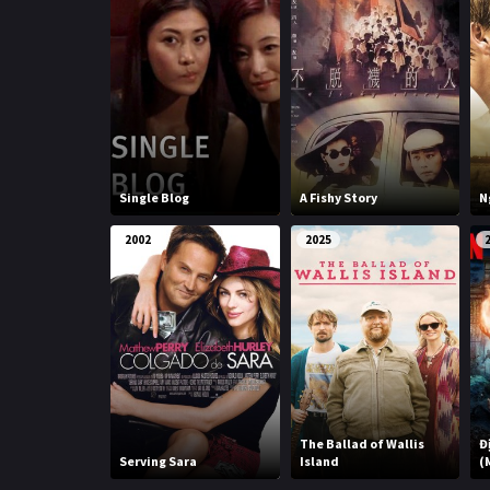
Single Blog
A Fishy Story
N
2002
2025
The Ballad of Wallis
Đ
Serving Sara
Island
(