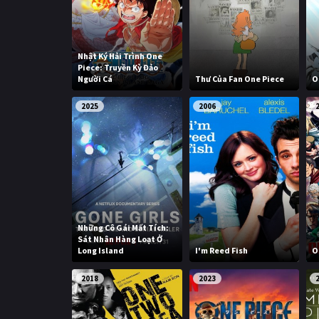
Nhật Ký Hải Trình One
Piece: Truyền Kỳ Đảo
Người Cá
Thư Của Fan One Piece
O
2025
2006
Những Cô Gái Mất Tích:
Sát Nhân Hàng Loạt Ở
Long Island
I'm Reed Fish
O
2018
2023