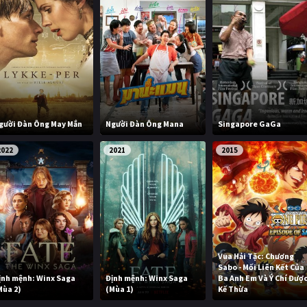
gười Đàn Ông May Mắn
Người Đàn Ông Mana
Singapore GaGa
2022
2021
2015
Vua Hải Tặc: Chương
Sabo - Mối Liên Kết Của
ịnh mệnh: Winx Saga
Định mệnh: Winx Saga
Ba Anh Em Và Ý Chí Đượ
Mùa 2)
(Mùa 1)
Kế Thừa