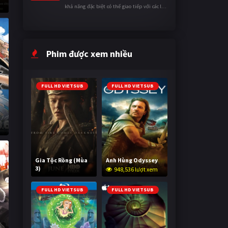
khả năng đặc biệt có thể giao tiếp với các loài
động vật. Bị mọi người xa lánh vì sự khác biệt
của mình, cậu ...
Phim được xem nhiều
FULL HD VIETSUB
FULL HD VIETSUB
Gia Tộc Rồng (Mùa
Anh Hùng Odyssey
3)
948,536 lượt xem
2,016,726 lượt xem
FULL HD VIETSUB
FULL HD VIETSUB