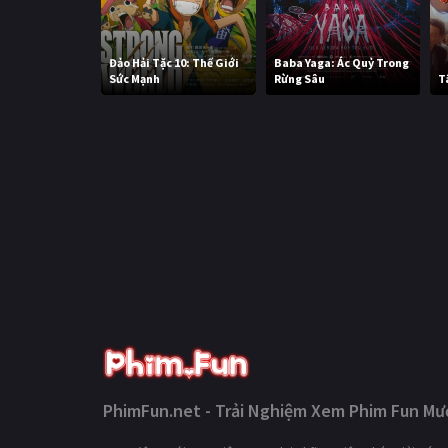
Đảo Hải Tặc 10: Thế Giới
Baba Yaga: Ác Quỷ Trong
Sức Mạnh
Rừng Sâu
T
PhimFun.net - Trải Nghiệm Xem Phim Fun Mượ