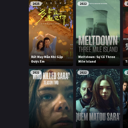
2025
2022
Rất May Mắn Khi Gặp
Meltdown: Sự Cố Three
Được Em
Mile Island
T
2021
2022