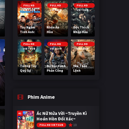
Cuối Cùng
FULL HD
FULL HD
FULL HD
VIETSUB
VIETSUB
VIETSUB
Tay Ngắm
Nhện Ăn
Độc Thích
Tinh Anh:
Hồn
Nhập Hầu
Nguy Cơ
Nano
FULL HD
FULL HD
FULL HD
VIETSUB
VIETSUB
VIETSUB
Tương Tây
Nữ Đặc Cảnh
Yêu Thần
Quỷ Sự
Phản Công
Lệnh
Phim Anime
Ác Nữ Nửa Vời ~Truyền Kì
#1
Hoán Hồn Đổi Xác~
10
FULL HD VIETSUB