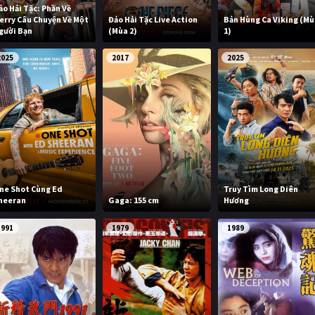
ảo Hải Tặc: Phần Về
erry Câu Chuyện Về Một
Đảo Hải Tặc Live Action
Bản Hùng Ca Viking (M
gười Bạn
(Mùa 2)
1)
2025
2017
2025
ne Shot Cùng Ed
Truy Tìm Long Diên
heeran
Gaga: 155 cm
Hương
1991
1979
1989