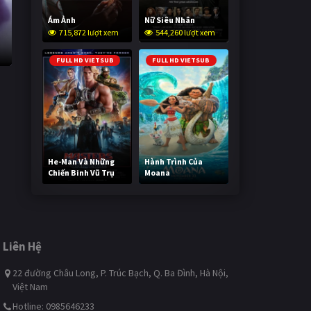
Ám Ảnh
Nữ Siêu Nhân
715,872 lượt xem
544,260 lượt xem
FULL HD VIETSUB
FULL HD VIETSUB
He-Man Và Những
Hành Trình Của
Chiến Binh Vũ Trụ
Moana
236,010 lượt xem
487,505 lượt xem
Liên Hệ
22 đường Châu Long, P. Trúc Bạch, Q. Ba Đình, Hà Nội,
Việt Nam
Hotline: 0985646233