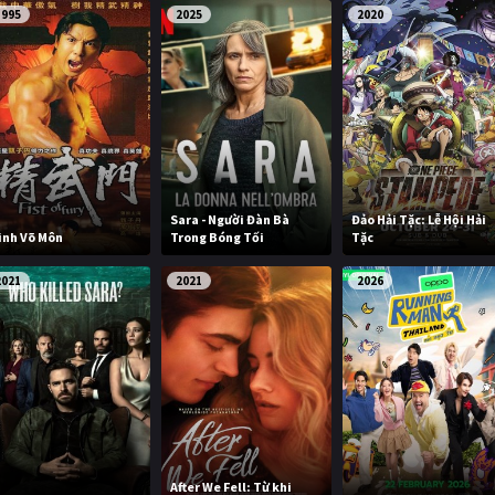
1995
2025
2020
Sara - Người Đàn Bà
Đảo Hải Tặc: Lễ Hội Hải
inh Võ Môn
Trong Bóng Tối
Tặc
2021
2021
2026
After We Fell: Từ khi