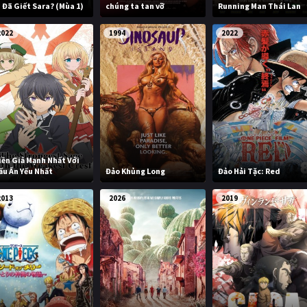
i Đã Giết Sara? (Mùa 1)
chúng ta tan vỡ
Running Man Thái Lan
2022
1994
2022
iền Giả Mạnh Nhất Với
ấu Ấn Yếu Nhất
Đảo Khủng Long
Đảo Hải Tặc: Red
2013
2026
2019