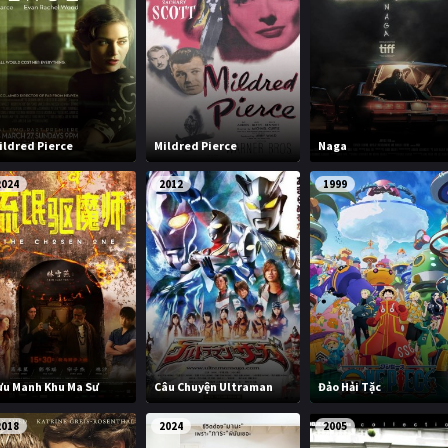
ildred Pierce
Mildred Pierce
Naga
2024
2012
1999
ưu Manh Khu Ma Sư
Câu Chuyện Ultraman
Đảo Hải Tặc
2018
2024
2005