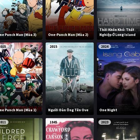
Thời Khốn Khó: Thất
ne Punch Man (Mùa 3)
One-Punch Man (Mùa 2)
Nghiệp Ở Long Island
2015
2015
2024
ne Punch Man (Mùa 1)
Người Đàn Ông Tên Ove
One Night
2011
1945
2023