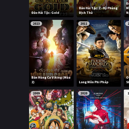
Đ
Đảo Hải Tặc: Z - Kỳ Phùng
M
Đảo Hải Tặc: Gold
Địch Thủ
N
2023
2011
Bản Hùng Ca Viking (Mùa
O
2)
Long Môn Phi Pháp
S
2009
2020