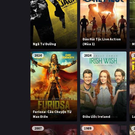
Đảo Hải Tặc Live Action
Ngã Tư Đường
(Mùa 1)
M
2024
2024
Furiosa: Câu Chuyện Từ
Max Điên
Điều Ước Ireland
L
2007
1989