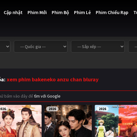
Cập nhật
Phim Mới
Phim Bộ
Phim Lẻ
Phim Chiếu Rạp
T
óa:
xem phim bakeneko anzu chan bluray
thử bấm vào đây để
tìm với Google
2026
2026
2026