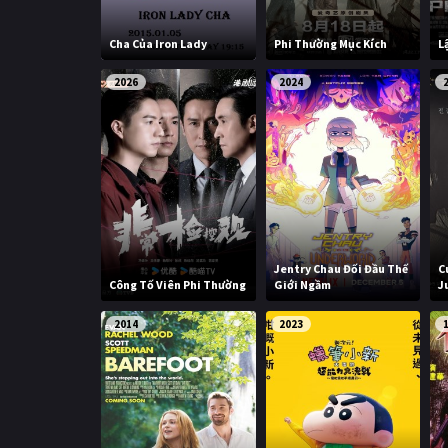
Cha Của Iron Lady
Phi Thường Mục Kích
L
2026
2024
Jentry Chau Đối Đầu Thế
C
Công Tố Viên Phi Thường
Giới Ngầm
J
2014
2023