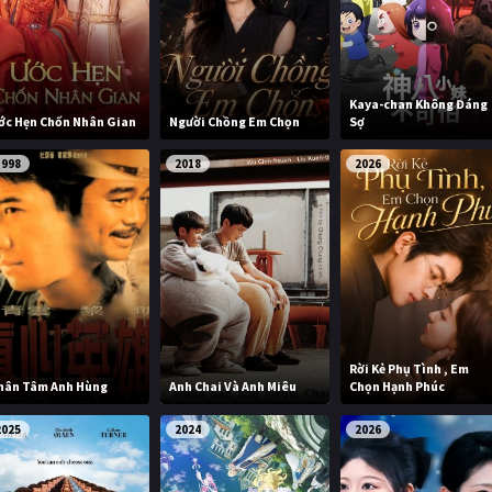
Kaya-chan Không Đáng
ớc Hẹn Chốn Nhân Gian
Người Chồng Em Chọn
Sợ
1998
2018
2026
Rời Kẻ Phụ Tình , Em
hân Tâm Anh Hùng
Anh Chai Và Anh Miêu
Chọn Hạnh Phúc
2025
2024
2026