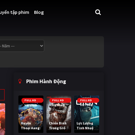
uyển tập phim
Blog
Phim Hành Động
FULL HD
FULL HD
FULL HD
VIETSUB
VIETSUB
VIETSUB
Huyền
Chiến Binh
Lực Lượng
Thoại Aang:
Trong Gió
Tinh Nhuệ
Tiết Khí Sư