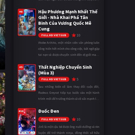
gái khi bước vào cấp ba. Lời cầu nguyện của
Hậu Phương Mạnh Nhất Thế
cậu được Thần Tình Y ...
#8
Giới - Nhà Khai Phá Tân
Binh Của Vương Quốc Mê
Cung
10
FULL HD VIETSUB
Atobe Arihito, một nhân viên văn phòng luôn
cống hiến hết mình cho công việc, bất ngờ gặp
tai nạn và được chuyển sinh đến dị giới mang
tên Vương quốc Mê Cung. Tại đây, anh trở
Thất Nghiệp Chuyển Sinh
thành một mạo hiểm gi ...
#9
(Mùa 3)
5
FULL HD VIETSUB
Sau những biến cố làm thay đổi cuộc đời,
Rudeus Greyrat tiếp tục bước vào một hành
trình mới để trưởng thành cả về sức mạnh lẫn
tinh thần. Khi đối mặt với những thử thách
Đuốc Đen
ngày càng khắc nghiệt, anh ...
#10
10
FULL HD VIETSUB
Jirô là một cậu bé được ông nuôi dưỡng và rèn
g
luyện để trở thành ninja, đồng thời sở hữu