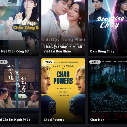
Tỉnh Dậy Trong Phim, Tôi
í Mật Chốn Công Sở
Viết Lại Hôn Nhân
Đêm Nồng Cháy
2018
2025
2019
hỉ Cần Em Hạnh Phúc
Chad Powers
Char Man