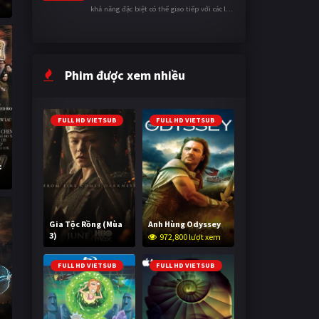
khả năng đặc biệt có thể giao tiếp với các loài
động vật. Bị mọi người xa lánh vì sự khác biệt
của mình, cậu ...
Phim được xem nhiều
FULL HD VIETSUB
FULL HD VIETSUB
:
Gia Tộc Rồng (Mùa
Anh Hùng Odyssey
3)
972,800 lượt xem
2,039,744 lượt xem
FULL HD VIETSUB
FULL HD VIETSUB