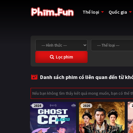
Thể loại
Quốc gia
Lọc phim
Danh sách phim có liên quan đến từ kh
Nếu bạn không tìm thấy kết quả mong muốn, bạn có thể 
2024
2026