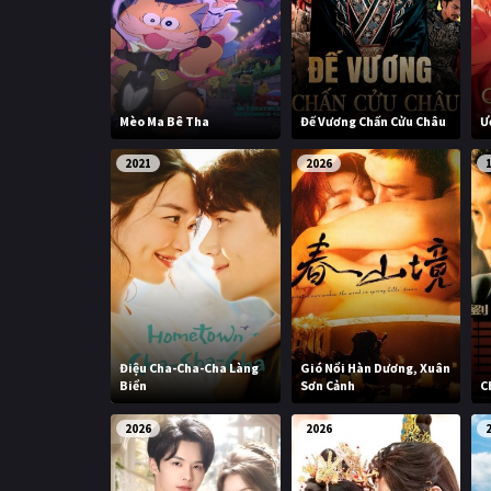
Mèo Ma Bê Tha
Đế Vương Chấn Cửu Châu
Ư
2021
2026
Điệu Cha-Cha-Cha Làng
Gió Nổi Hàn Dương, Xuân
Biển
Sơn Cảnh
C
2026
2026