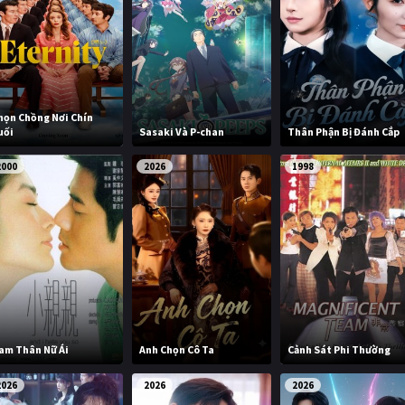
họn Chồng Nơi Chín
uối
Sasaki Và P-chan
Thân Phận Bị Đánh Cắp
2000
2026
1998
am Thân Nữ Ái
Anh Chọn Cô Ta
Cảnh Sát Phi Thường
2026
2026
2026