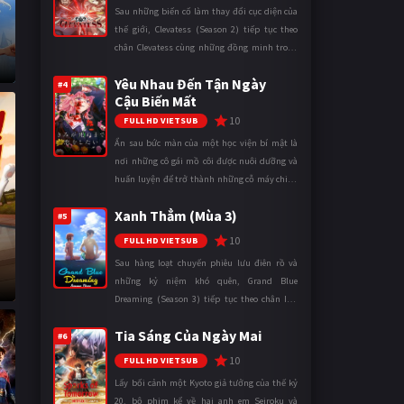
Sau những biến cố làm thay đổi cục diện của
thế giới, Clevatess (Season 2) tiếp tục theo
:
chân Clevatess cùng những đồng minh trong
cuộc chiến chống lại các thế lực đang đẩy nhân
Yêu Nhau Đến Tận Ngày
loại đến bờ vực diệ ...
#4
Cậu Biến Mất
10
FULL HD VIETSUB
Ẩn sau bức màn của một học viện bí mật là
nơi những cô gái mồ côi được nuôi dưỡng và
huấn luyện để trở thành những cỗ máy chiến
đấu. Trong thế giới khắc nghiệt ấy, cái chết
Xanh Thẳm (Mùa 3)
được xem là điều hiển nh ...
#5
10
FULL HD VIETSUB
Sau hàng loạt chuyến phiêu lưu điên rồ và
những kỷ niệm khó quên, Grand Blue
!
Dreaming (Season 3) tiếp tục theo chân Iori
Kitahara cùng các thành viên câu lạc bộ lặn
Tia Sáng Của Ngày Mai
trong những ngày tháng đại học đ ...
#6
10
FULL HD VIETSUB
Lấy bối cảnh một Kyoto giả tưởng của thế kỷ
20, bộ phim kể về hai anh em Seiroku và