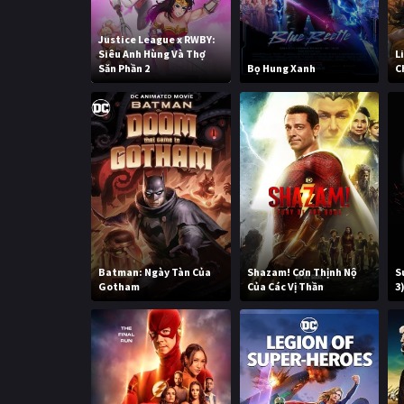
Justice League x RWBY:
Siêu Anh Hùng Và Thợ
L
Săn Phần 2
Bọ Hung Xanh
C
Batman: Ngày Tàn Của
Shazam! Cơn Thịnh Nộ
S
Gotham
Của Các Vị Thần
3