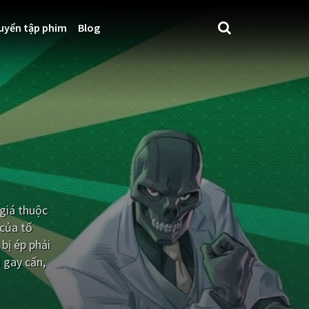
uyển tập phim
Blog
giá thuộc
 của tổ
bị ép phải
 gay cấn,