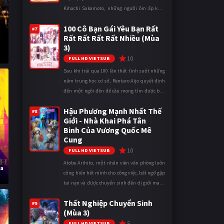
Kihachi Sakamoto, những người ôm ấp khát
vọng đưa Kỷ nguyên Điện đến với đất nước
100 Cô Bạn Gái Yêu Bạn Rất
thông qua cuốn Danh mục Điện th ...
#7
Rất Rất Rất Rất Nhiều (Mùa
3)
10
FULL HD VIETSUB
Sau khi trải qua 100 lần thất tình suốt những
năm trung học cơ sở, Rentaro Aijo quyết định
đến một ngôi đền để cầu mong tìm được bạn
gái khi bước vào cấp ba. Lời cầu nguyện của
Hậu Phương Mạnh Nhất Thế
cậu được Thần Tình Y ...
#8
Giới - Nhà Khai Phá Tân
Binh Của Vương Quốc Mê
Cung
10
FULL HD VIETSUB
Atobe Arihito, một nhân viên văn phòng luôn
ùa
cống hiến hết mình cho công việc, bất ngờ gặp
tai nạn và được chuyển sinh đến dị giới mang
tên Vương quốc Mê Cung. Tại đây, anh trở
Thất Nghiệp Chuyển Sinh
thành một mạo hiểm gi ...
#9
(Mùa 3)
5
FULL HD VIETSUB