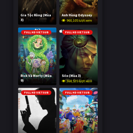
Gia Tộc Rồng (Mùa
Anh Hùng Odyssey
3)
960,105 lượt xem
2,026,270 lượt xem
FULL HD VIETSUB
FULL HD VIETSUB
Rick Và Morty (Mùa
Silo (Mùa 3)
9)
368,535 lượt xem
2,998,761 lượt xem
FULL HD VIETSUB
FULL HD VIETSUB