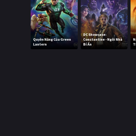
DC Showcase:
Quyền Năng Của Green
Constantine - Ngôi Nhà
N
Lantern
Bí Ẩn
T