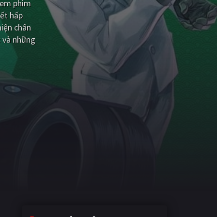
xem phim
iết hấp
hiện chân
c và những