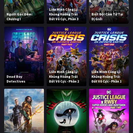
Liên Minh Công Lý:
Người Gác Đêm:
Khủng Hoảng Trái
Biệt Đội Cảm Tử Tại
Chương I
Đất Vô Cực, Phần 3
Dị Giới
Liên Minh Công Lý:
Liên Minh Công Lý:
Dead Boy
Khủng Hoảng Trái
Khủng Hoảng Trái
Detectives
Đất Vô Cực - Phần 2
Đất Vô Cực - Phần 1