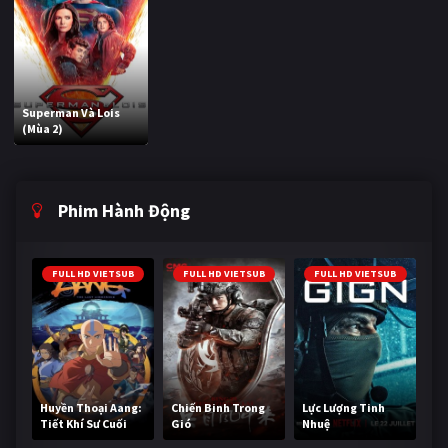
Superman Và Lois
(Mùa 2)
Phim Hành Động
FULL HD VIETSUB
FULL HD VIETSUB
FULL HD VIETSUB
Huyền Thoại Aang:
Chiến Binh Trong
Lực Lượng Tinh
Tiết Khí Sư Cuối
Gió
Nhuệ
Cùng