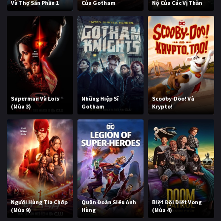
Và Thợ Săn Phần 1
Của Gotham
Nộ Của Các Vị Thần
Superman Và Lois
Những Hiệp Sĩ
Scooby-Doo! Và
(Mùa 3)
Gotham
Krypto!
Người Hùng Tia Chớp
Quân Đoàn Siêu Anh
Biệt Đội Diệt Vong
(Mùa 9)
Hùng
(Mùa 4)