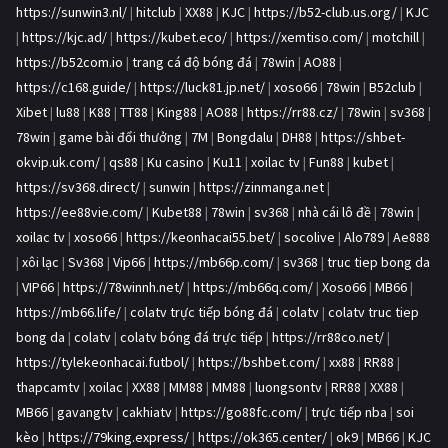
https://sunwin3.nl/
|
hitclub
|
XX88
|
KJC
|
https://b52-club.us.org/
|
KJC
|
https://kjc.ad/
|
https://kubet.eco/
|
https://xemtiso.com/
|
motchill
|
https://b52com.io
|
trang cá độ bóng đá
|
78win
|
AO88
|
https://c168.guide/
|
https://luck81.jp.net/
|
xoso66
|
78win
|
B52club
|
Xibet
|
lu88
|
K88
|
TT88
|
King88
|
AO88
|
https://rr88.cz/
|
78win
|
sv368
|
78win
|
game bài đổi thưởng
|
7M
|
Bongdalu
|
DH88
|
https://shbet-
okvip.uk.com/
|
qs88
|
Ku casino
|
Ku11
|
xoilac tv
|
Fun88
|
kubet
|
https://sv368.direct/
|
sunwin
|
https://zinmanga.net
|
https://ee88vie.com/
|
Kubet88
|
78win
|
sv368
|
nhà cái lô đề
|
78win
|
xoilac tv
|
xoso66
|
https://keonhacai55.bet/
|
socolive
|
Alo789
|
Ae888
|
xôi lạc
|
Sv368
|
Vip66
|
https://mb66p.com/
|
sv368
|
truc tiep bong da
|
VIP66
|
https://78winnh.net/
|
https://mb66q.com/
|
Xoso66
|
MB66
|
https://mb66.life/
|
colatv trực tiếp bóng đá
|
colatv
|
colatv truc tiep
bong da
|
colatv
|
colatv bóng đá trực tiếp
|
https://rr88co.net/
|
https://tylekeonhacai.futbol/
|
https://bshbet.com/
|
xx88
|
RR88
|
thapcamtv
|
xoilac
|
XX88
|
MM88
|
MM88
|
luongsontv
|
RR88
|
XX88
|
MB66
|
gavangtv
|
cakhiatv
|
https://go88fc.com/
|
trực tiếp nba
|
soi
kèo
|
https://79king.express/
|
https://ok365.center/
|
ok9
|
MB66
|
KJC