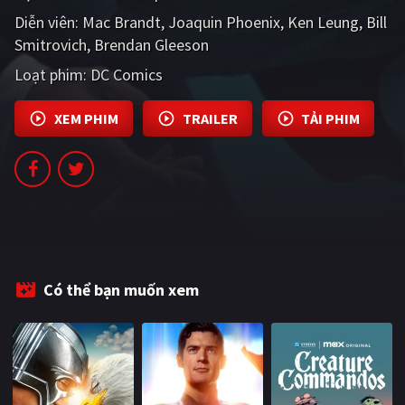
PHIM MỚI
Diễn viên:
Mac Brandt
Joaquin Phoenix
Ken Leung
Bill
Smitrovich
Brendan Gleeson
PHIM BỘ
Loạt phim:
DC Comics
PHIM LẺ
XEM PHIM
TRAILER
TẢI PHIM
PHIM CHIẾU RẠP
TUYỂN TẬP PHIM
BLOG
Có thể bạn muốn xem