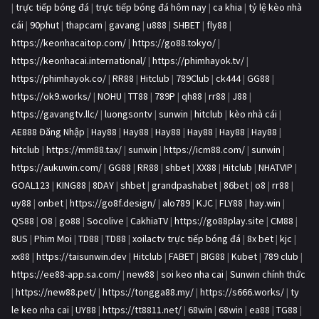
|
trực tiếp bóng đá
|
trực tiếp bóng đá hôm nay
|
ca khia
|
tỷ lệ kèo nhà
cái
|
90phut
|
thapcam
|
gavang
|
u888
|
SHBET
|
fly88
|
https://keonhacaitop.com/
|
https://go88.tokyo/
|
https://keonhacai.international/
|
https://phimhayok.tv/
|
https://phimhayok.co/
|
RR88
|
Hitclub
|
789Club
|
ck444
|
GG88
|
https://ok9.works/
|
NOHU
|
TT88
|
789P
|
qh88
|
rr88
|
J88
|
https://gavangtv.llc/
|
luongsontv
|
sunwin
|
hitclub
|
kèo nhà cái
|
AE888 Đăng Nhập
|
Hay88
|
Hay88
|
Hay88
|
Hay88
|
Hay88
|
Hay88
|
hitclub
|
https://mm88.tax/
|
sunwin
|
https://icm88.com/
|
sunwin
|
https://aukuwin.com/
|
GG88
|
RR88
|
shbet
|
XX88
|
Hitclub
|
NHATVIP
|
GOAL123
|
KING88
|
8DAY
|
shbet
|
grandpashabet
|
86bet
|
o8
|
rr88
|
uy88
|
onbet
|
https://go8f.design/
|
alo789
|
KJC
|
FLY88
|
hay.win
|
QS88
|
O8
|
go88
|
Socolive
|
CakhiaTV
|
https://go88play.site
|
CM88
|
8US
|
Phim Moi
|
TD88
|
TD88
|
xoilactv trực tiếp bóng đá
|
8x bet
|
kjc
|
xx88
|
https://taisunwin.dev
|
Hitclub
|
FABET
|
BIG88
|
Kubet
|
789 club
|
https://ee88-app.sa.com/
|
new88
|
soi keo nha cai
|
Sunwin chính thức
|
https://new88.pet/
|
https://tongga88.my/
|
https://s666.works/
|
ty
le keo nha cai
|
UY88
|
https://tt8811.net/
|
68win
|
68win
|
ea88
|
TG88
|