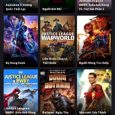
Justice League x
Aquaman 2: Vương
RWBY: Siêu Anh Hùng
Quốc Thất Lạc
Người Dơi Nhí
Và Thợ Săn Phần 2
Liên Minh Công Lý:
Bọ Hung Xanh
Thế Chiến
Người Hùng Tia Chớp
Justice League x
RWBY: Siêu Anh Hùng
Batman: Ngày Tàn
Shazam! Cơn Thịnh