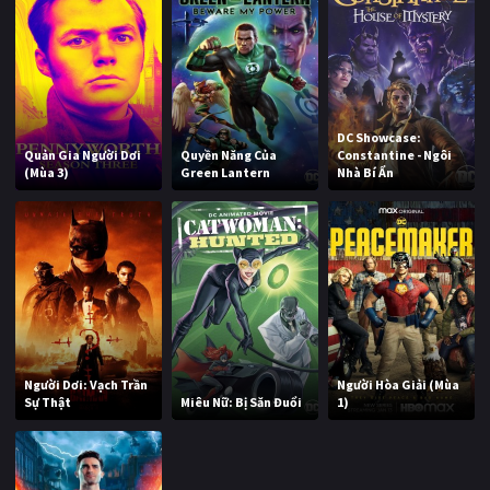
DC Showcase:
Quản Gia Người Dơi
Quyền Năng Của
Constantine - Ngôi
(Mùa 3)
Green Lantern
Nhà Bí Ẩn
Người Dơi: Vạch Trần
Người Hòa Giải (Mùa
Sự Thật
Miêu Nữ: Bị Săn Đuổi
1)