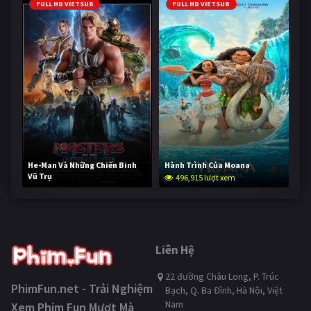
FULL HD VIETSUB
FULL HD VIETSUB
He-Man Và Những Chiến Binh
Hành Trình Của Moana
Vũ Trụ
496,915 lượt xem
246,049 lượt xem
Liên Hệ
22 đường Châu Long, P. Trúc
PhimFun.net - Trải Nghiệm
Bạch, Q. Ba Đình, Hà Nội, Việt
Nam
Xem Phim Fun Mượt Mà