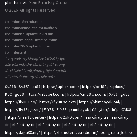
phimfun.net
| Xem Phim Hay Online
© 2026. All Rights Reserved
#phimfun #phimfunnet
#phimfunonline #phimfunofficial
#phimfunhd #phimfunvietsub
#phimfunmienphi #xemphimfun
#phimfun2026 #phimfunmoi
#phimfun.net
Trang web này không lưu trữ bất kỳ tệp
nào trên máy chủ của chúng tôi, chúng
tôi chỉ liên kết với phương tiện được lưu
trữ trên các dịch vụ của bên thứ 3.
Sv388
|
Sv368
|
xx88
|
https://luphim.com/
|
https://bet88.graphics/
|
KJC
|
go88
|
https://rr88pet.com/
|
https://cm88.cn.com/
|
XX88
|
go88
|
https://fly88.uno/
|
https://fly88.select/
|
https://phimhayok.onl/
|
https://fly88.green/
|
FLY88
|
FLY88
|
phimhayok
|
đá gà trực tiếp
|
CM88
|
https://mm88.center/
|
https://2ok9.com/
|
nhà cái uy tín
|
nhà cái uy
tín
|
nhà cái uy tín
|
nhà cái uy tín
|
nhà cái uy tín
|
nhà cái uy tín
|
https://daga88.my/
|
https://xhamsterlive.radio.fm/
|
bóng đá trực tiếp