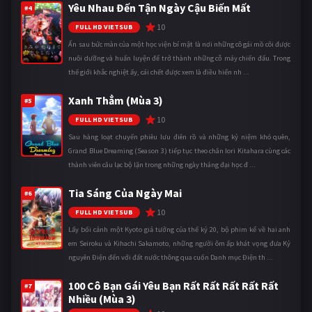
Yêu Nhau Đến Tận Ngày Cậu Biến Mất
#4
10
FULL HD VIETSUB
Ẩn sau bức màn của một học viện bí mật là nơi những cô gái mồ côi được
nuôi dưỡng và huấn luyện để trở thành những cỗ máy chiến đấu. Trong
thế giới khắc nghiệt ấy, cái chết được xem là điều hiển nh ...
Xanh Thẳm (Mùa 3)
#5
10
FULL HD VIETSUB
Sau hàng loạt chuyến phiêu lưu điên rồ và những kỷ niệm khó quên,
Grand Blue Dreaming (Season 3) tiếp tục theo chân Iori Kitahara cùng các
thành viên câu lạc bộ lặn trong những ngày tháng đại học đ ...
Tia Sáng Của Ngày Mai
#6
10
FULL HD VIETSUB
Lấy bối cảnh một Kyoto giả tưởng của thế kỷ 20, bộ phim kể về hai anh
em Seiroku và Kihachi Sakamoto, những người ôm ấp khát vọng đưa Kỷ
nguyên Điện đến với đất nước thông qua cuốn Danh mục Điện th ...
100 Cô Bạn Gái Yêu Bạn Rất Rất Rất Rất Rất
#7
Nhiều (Mùa 3)