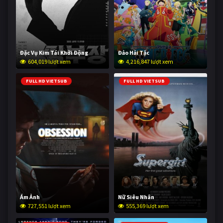
Đặc Vụ Kim Tái Khởi Động
Đảo Hải Tặc
604,019 lượt xem
4,216,847 lượt xem
FULL HD VIETSUB
FULL HD VIETSUB
Ám Ảnh
Nữ Siêu Nhân
727,551 lượt xem
555,369 lượt xem