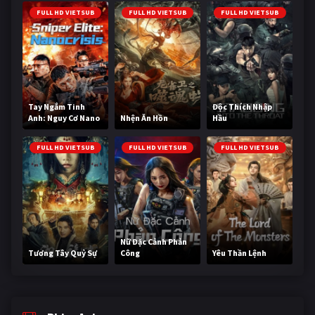
FULL HD VIETSUB
FULL HD VIETSUB
FULL HD VIETSUB
Tay Ngắm Tinh
Độc Thích Nhập
Anh: Nguy Cơ Nano
Nhện Ăn Hồn
Hầu
FULL HD VIETSUB
FULL HD VIETSUB
FULL HD VIETSUB
Nữ Đặc Cảnh Phản
Tương Tây Quỷ Sự
Công
Yêu Thần Lệnh