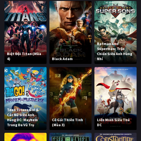
Batman and
Superman: Trận
Biệt Đội Titan (Mùa
Chiến Siêu Anh Hùng
4)
Black Adam
Nhí
Teen Titans Go! &
Các Nữ Siêu Anh
Hùng DC: Mayhem
Cô Gái Thiên Tinh
Liên Minh Siêu Thú
Trong Đa Vũ Trụ
(Mùa 3)
DC