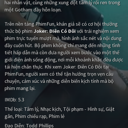
hai nhân vật, cùng những xung đột tâm lý rối ren trong
một Gotham đầy hỗn loạn.
Giật gân
Gia đình
Bí ẩn
Lịch sử
Trên nền tảng
PhimFun
, khán giả sẽ có cơ hội thưởng
thức bộ phim
Joker: Điên Có Đôi
với trải nghiệm xem
Viễn Tây
Tiểu sử
phim trực tuyến mượt mà, hình ảnh sắc nét và nội dung
GameShow
DramaTV
đầy cuốn hút. Bộ phim không chỉ mang đến những tình
tiết hấp dẫn mà còn đưa người xem bước vào một thế
QUỐC GIA
giới điện ảnh sống động, nơi mỗi khoảnh khắc đều được
tái hiện chân thực. Khi xem Joker: Điên Có Đôi tại
Âu - Mỹ
Trung Quốc - Hồng Kông
PhimFun, người xem có thể tận hưởng trọn vẹn câu
chuyện, cảm xúc và những diễn biến kịch tính mà bộ
Hàn Quốc
Nhật Bản
phim mang lại.
Ấn Độ
Việt Nam
IMDb:
5.3
Tổng hợp
Thể loại:
Tâm lý
Nhạc kịch
Tội phạm - Hình sự
Giật
gân
Phim chiếu rạp
Phim lẻ
CẬP NHẬT
Đạo Diễn:
Todd Phillips