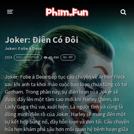
THỂ LOẠI
Joker: Điên Có Đôi
Thần thoại - Cổ trang
Hành động
Joker: Folie à Deux
2024
45,494
FULL HD VIETSUB
ÂU - MỸ
Tâm lý
Chiến tranh
Võ thuật - Kiếm hiệp
Nhạc kịch
Joker: Folie à Deux tiếp tục câu chuyện về Arthur Fleck
sau khi anh ta khơi mào cuộc bạo loạn chưa từng có tại
Kinh dị
Tội phạm - Hình sự
Gotham. Trong phần này, sự điên loạn của Joker sẽ
Phiêu lưu
Hài hước
được đẩy lên một tầm cao mới khi Harley Quinn, do
Lady Gaga thủ vai, xuất hiện. Là người tình và cũng là
Viễn tưởng
Khoa học - Tài liệu
đồng minh điên rồ của Joker, Harley sẽ mang đến một
Hoạt hình
Thể thao
sự kết hợp bùng nổ, đầy hỗn loạn và đen tối. Câu chuyện
hứa hẹn khám phá sâu hơn mối quan hệ bệnh hoạn giữa
Tình cảm - Lãng mạn
Kỳ ảo