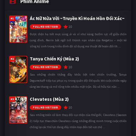
Phim Anime
Ác Nữ Nửa Vời ~Truyền Kì Hoán Hồn Đổi Xác~
#1
10
FULL HD VIETSUB
Được điện hạ hết mực sủng ái và ví như nàng bướm rực rỡ giữa chốn
cung đình, Reirin bất ngờ trở thành nạn nhân của Keigetsu – một kẻ
sống ký sinh trong triều đình đã sử dụng ma thuật để hoán đổi th ...
Tanya Chiến Ký (Mùa 2)
#2
10
FULL HD VIETSUB
Sau những chiến thắng đầy khốc liệt trên chiến trường, Tanya
Degurechaff tiếp tục phục vụ trong quân đội Đế quốc khi cuộc chiến ngày
càng leo thang và mở rộng trên nhiều mặt trận. Dù sở hữu tài năn ...
Clevatess (Mùa 2)
#3
10
FULL HD VIETSUB
Sau những biến cố làm thay đổi cục diện của thế giới, Clevatess (Season
2) tiếp tục theo chân Clevatess cùng những đồng minh trong cuộc chiến
chống lại các thế lực đang đẩy nhân loại đến bờ vực diệ ...