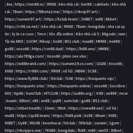
|
8xx
|
https://mm88.io/
|
RR88
|
kèo nhà cái
|
bet88
|
cakhiatv
|
kèo nhà
cái
|
78win
|
https://f8beta2.me/
|
https://rikvip97.art/
|
https://sunwin97.art/
|
https://kclub.team/
|
SHBET
|
xx88
|
8kbet
|
https://rr88.se.net/
|
kèo nhà cái
|
RR88
|
78win
|
bongdalu
|
nha cai uy
tin
|
ty le ca cuoc
|
7mcn
|
Xóc đĩa online
|
Kèo nhà cái 5
|
88goals
|
iwin
|
Tài xỉu MD5
|
1GOM
|
Rikvip
|
Go88
|
B52 club
|
max88
|
MM88
|
Ae888
|
go88
|
xoso66
|
https://cm88.dad/
|
https://hi88.uno/
|
MM88
|
https://alo789ga.com/
|
Xoso66
|
phim sex vlxx
|
https://xx88brand.com/
|
https://sunwin19.cn.com/
|
GG88
|
Xoso66
|
XX88
|
https://rr88it.com/
|
RR88
|
nổ hũ
|
MB66
|
SC88
|
https://www.fly888.club/
|
hitclub
|
f168
|
https://hoiquantv.vip/
|
https://hoiquantv.site/
|
https://hoiquantv.online/
|
xoso66
|
Socolive
|
8XX
|
Vip66
|
SumClub
|
HITCLUB
|
https://uu88n.org/
|
tr88
|
ae888
|
mcw
|
kuwin
|
88bet
|
x88
|
ao88
|
qq88
|
sumclub
|
go88
|
B52 club
|
https://shbet.health/
|
33win
|
99ok
|
https://vnew88.net/
|
nổ hũ
|
mu88
|
https://qs88.team/
|
https://hi88.pink
|
hz88
|
68win
|
XX88
|
8XBET
|
Uy88
|
VN168
|
keonhacai
|
hitclub
|
789club
|
sunwin
|
1gom
|
https://rikvippro.me/
|
TK688
|
bongdalu
|
fb88
|
m88
|
win55
|
86bet
|