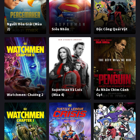
Người Hòa Giải (Mùa
2)
Siêu Nhân
Đặc Công Quái Vật
Superman Và Lois
Ác Nhân Chim Cánh
Watchmen: Chương 2
(Mùa 4)
Cụt