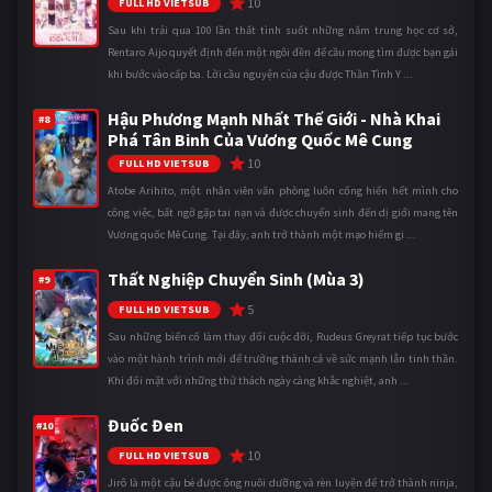
10
FULL HD VIETSUB
Sau khi trải qua 100 lần thất tình suốt những năm trung học cơ sở,
Rentaro Aijo quyết định đến một ngôi đền để cầu mong tìm được bạn gái
khi bước vào cấp ba. Lời cầu nguyện của cậu được Thần Tình Y ...
Hậu Phương Mạnh Nhất Thế Giới - Nhà Khai
#8
Phá Tân Binh Của Vương Quốc Mê Cung
10
FULL HD VIETSUB
Atobe Arihito, một nhân viên văn phòng luôn cống hiến hết mình cho
công việc, bất ngờ gặp tai nạn và được chuyển sinh đến dị giới mang tên
Vương quốc Mê Cung. Tại đây, anh trở thành một mạo hiểm gi ...
Thất Nghiệp Chuyển Sinh (Mùa 3)
#9
5
FULL HD VIETSUB
Sau những biến cố làm thay đổi cuộc đời, Rudeus Greyrat tiếp tục bước
vào một hành trình mới để trưởng thành cả về sức mạnh lẫn tinh thần.
Khi đối mặt với những thử thách ngày càng khắc nghiệt, anh ...
Đuốc Đen
#10
10
FULL HD VIETSUB
Jirô là một cậu bé được ông nuôi dưỡng và rèn luyện để trở thành ninja,