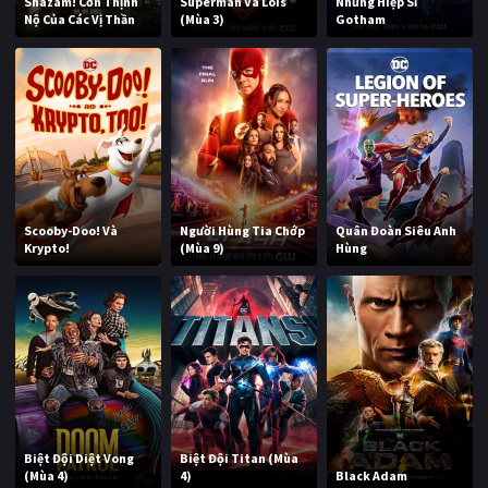
Shazam! Cơn Thịnh
Superman Và Lois
Những Hiệp Sĩ
Nộ Của Các Vị Thần
(Mùa 3)
Gotham
Scooby-Doo! Và
Người Hùng Tia Chớp
Quân Đoàn Siêu Anh
Krypto!
(Mùa 9)
Hùng
Biệt Đội Diệt Vong
Biệt Đội Titan (Mùa
(Mùa 4)
4)
Black Adam