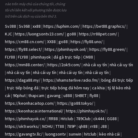
nào trên máy chủ của chúng tôi, chúng
tôi chỉ liên kết với phương tiện được lưu
trữ trên các dịch vụ của bên thứ 3.
Sv388
|
Sv368
|
xx88
|
https://luphim.com/
|
https://bet88.graphics/
|
KJC
|
https://luongsontv23.com/
|
go88
|
https://rr88pet.com/
|
https://cm88.cn.com/
|
XX88
|
go88
|
https://fly88.uno/
|
https://fly88.select/
|
https://phimhayok.onl/
|
https://fly88.green/
|
FLY88
|
FLY88
|
phimhayok
|
đá gà trực tiếp
|
CM88
|
https://mm88.center/
|
https://2ok9.com/
|
nhà cái uy tín
|
nhà cái uy tín
|
nhà cái uy tín
|
nhà cái uy tín
|
nhà cái uy tín
|
nhà cái uy tín
|
https://daga88.my/
|
https://xhamsterlive.radio.fm/
|
bóng đá trực tiếp
|
trực tiếp bóng đá
|
trực tiếp bóng đá hôm nay
|
ca khia
|
tỷ lệ kèo nhà
cái
|
90phut
|
thapcam
|
gavang
|
u888
|
SHBET
|
fly88
|
https://keonhacaitop.com/
|
https://go88.tokyo/
|
https://keonhacai.international/
|
https://phimhayok.tv/
|
https://phimhayok.co/
|
RR88
|
Hitclub
|
789Club
|
ck444
|
GG88
|
https://ok9.works/
|
NOHU
|
TT88
|
789P
|
qh88
|
rr88
|
J88
|
https://gavangtv.llc/
|
luongsontv
|
sunwin
|
hitclub
|
kèo nhà cái
|