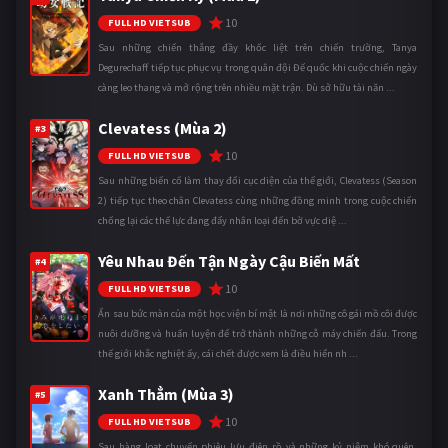
10
FULL HD VIETSUB
Sau những chiến thắng đầy khốc liệt trên chiến trường, Tanya
Degurechaff tiếp tục phục vụ trong quân đội Đế quốc khi cuộc chiến ngày
càng leo thang và mở rộng trên nhiều mặt trận. Dù sở hữu tài năn ...
Clevatess (Mùa 2)
#3
10
FULL HD VIETSUB
Sau những biến cố làm thay đổi cục diện của thế giới, Clevatess (Season
2) tiếp tục theo chân Clevatess cùng những đồng minh trong cuộc chiến
chống lại các thế lực đang đẩy nhân loại đến bờ vực diệ ...
Yêu Nhau Đến Tận Ngày Cậu Biến Mất
#4
10
FULL HD VIETSUB
Ẩn sau bức màn của một học viện bí mật là nơi những cô gái mồ côi được
nuôi dưỡng và huấn luyện để trở thành những cỗ máy chiến đấu. Trong
thế giới khắc nghiệt ấy, cái chết được xem là điều hiển nh ...
Xanh Thẳm (Mùa 3)
#5
10
FULL HD VIETSUB
Sau hàng loạt chuyến phiêu lưu điên rồ và những kỷ niệm khó quên,