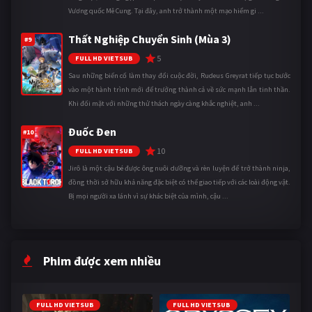
Vương quốc Mê Cung. Tại đây, anh trở thành một mạo hiểm gi ...
Thất Nghiệp Chuyển Sinh (Mùa 3)
#9
5
FULL HD VIETSUB
Sau những biến cố làm thay đổi cuộc đời, Rudeus Greyrat tiếp tục bước
vào một hành trình mới để trưởng thành cả về sức mạnh lẫn tinh thần.
Khi đối mặt với những thử thách ngày càng khắc nghiệt, anh ...
Đuốc Đen
#10
10
FULL HD VIETSUB
Jirô là một cậu bé được ông nuôi dưỡng và rèn luyện để trở thành ninja,
đồng thời sở hữu khả năng đặc biệt có thể giao tiếp với các loài động vật.
Bị mọi người xa lánh vì sự khác biệt của mình, cậu ...
Phim được xem nhiều
FULL HD VIETSUB
FULL HD VIETSUB