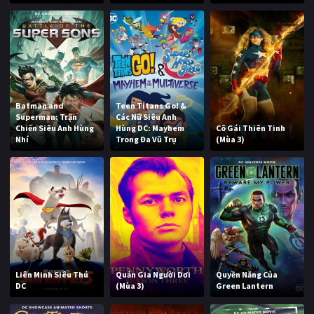
Batman and
Teen Titans Go! &
Superman: Trận
Các Nữ Siêu Anh
Chiến Siêu Anh Hùng
Hùng DC: Mayhem
Cô Gái Thiên Tinh
Nhí
Trong Đa Vũ Trụ
(Mùa 3)
Liên Minh Siêu Thú
Quản Gia Người Dơi
Quyền Năng Của
DC
(Mùa 3)
Green Lantern