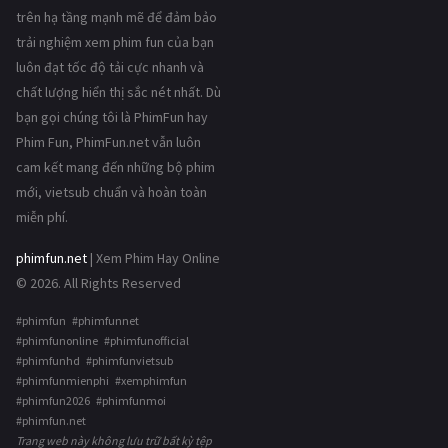
trên hạ tầng mạnh mẽ để đảm bảo
trải nghiệm xem phim fun của bạn
luôn đạt tốc độ tải cực nhanh và
chất lượng hiển thị sắc nét nhất. Dù
bạn gọi chúng tôi là PhimFun hay
Phim Fun, PhimFun.net vẫn luôn
cam kết mang đến những bộ phim
mới, vietsub chuẩn và hoàn toàn
miễn phí.
phimfun.net
| Xem Phim Hay Online
© 2026. All Rights Reserved
#phimfun #phimfunnet
#phimfunonline #phimfunofficial
#phimfunhd #phimfunvietsub
#phimfunmienphi #xemphimfun
#phimfun2026 #phimfunmoi
#phimfun.net
Trang web này không lưu trữ bất kỳ tệp