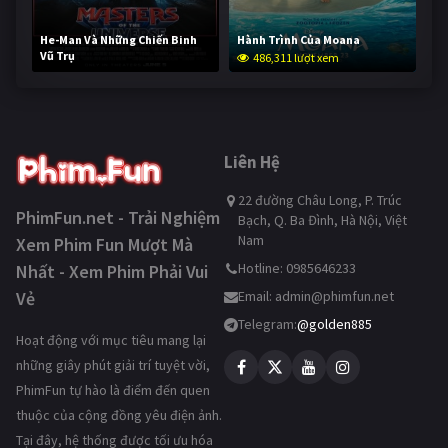
He-Man Và Những Chiến Binh
Hành Trình Của Moana
Vũ Trụ
486,311 lượt xem
234,429 lượt xem
Liên Hệ
22 đường Châu Long, P. Trúc
PhimFun.net - Trải Nghiệm
Bạch, Q. Ba Đình, Hà Nội, Việt
Nam
Xem Phim Fun Mượt Mà
Hotline: 0985646233
Nhất - Xem Phim Phải Vui
Vẻ
Email:
admin@phimfun.net
Telegram:
@golden885
Hoạt động với mục tiêu mang lại
những giây phút giải trí tuyệt vời,
PhimFun tự hào là điểm đến quen
thuộc của cộng đồng yêu điện ảnh.
Tại đây, hệ thống được tối ưu hóa