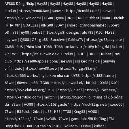
AE888 Đăng Nhập
|
Hay88
|
Hay88
|
Hay88
|
Hay88
|
Hay88
|
Hay88
|
hitclub
|
https://mm88.tax/
|
sunwin
|
https://icm88.com/
|
sunwin
|
https://aukuwin.com/
|
GG88
|
go88
|
RR88
|
RR88
|
shbet
|
XX88
|
Hitclub
|
NHATVIP
|
GOAL123
|
KING88
|
8DAY
|
shbet
|
grandpashabet
|
86bet
|
o8
|
rr88
|
uy88
|
onbet
|
https://go8f.design/
|
alo789
|
KJC
|
FLY88
|
hay.win
|
QS88
|
O8
|
go88
|
Socolive
|
CakhiaTV
|
https://go88play.site
|
CM88
|
8US
|
Phim Moi
|
TD88
|
TD88
|
xoilactv trực tiếp bóng đá
|
8x bet
|
kjc
|
xx88
|
https://taisunwin.dev
|
Hitclub
|
FABET
|
BIG88
|
Kubet
|
789
club
|
https://ee88-app.sa.com/
|
new88
|
soi keo nha cai
|
Sunwin
chính thức
|
https://new88.pet/
|
https://tongga88.my/
|
https://s666.works/
|
ty le keo nha cai
|
UY88
|
https://tt8811.net/
|
68win
|
68win
|
ea88
|
TG88
|
https://sunwin3.nl/
|
hitclub
|
XX88
|
KJC
|
https://b52-club.us.org/
|
KJC
|
https://kjc.ad/
|
https://kubet.eco/
|
https://xemtiso.com/
|
motchill
|
https://b52com.io
|
trang cá độ bóng
đá
|
78win
|
AO88
|
https://c168.guide/
|
https://luck81.jp.net/
|
xoso66
|
78win
|
B52club
|
Xibet
|
lu88
|
K88
|
TT88
|
King88
|
AO88
|
https://rr88.cz/
|
78win
|
sv368
|
78win
|
game bài đổi thưởng
|
7M
|
Bongdalu
|
DH88
|
Ku casino
|
Ku11
|
xoilac tv
|
Fun88
|
kubet
|