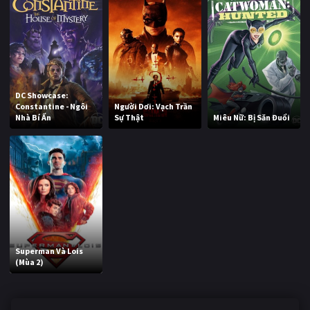
DC Showcase:
Constantine - Ngôi
Người Dơi: Vạch Trần
Nhà Bí Ẩn
Sự Thật
Miêu Nữ: Bị Săn Đuổi
Superman Và Lois
(Mùa 2)