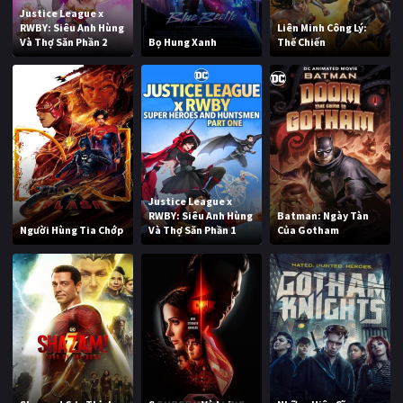
Justice League x
RWBY: Siêu Anh Hùng
Liên Minh Công Lý:
Và Thợ Săn Phần 2
Bọ Hung Xanh
Thế Chiến
Justice League x
RWBY: Siêu Anh Hùng
Batman: Ngày Tàn
Người Hùng Tia Chớp
Và Thợ Săn Phần 1
Của Gotham