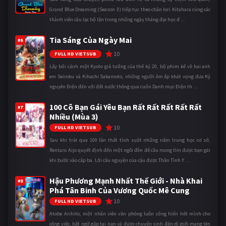
Grand Blue Dreaming (Season 3) tiếp tục theo chân Iori Kitahara cùng các
thành viên câu lạc bộ lặn trong những ngày tháng đại học đ ...
Tia Sáng Của Ngày Mai
#6
10
FULL HD VIETSUB
Lấy bối cảnh một Kyoto giả tưởng của thế kỷ 20, bộ phim kể về hai anh
em Seiroku và Kihachi Sakamoto, những người ôm ấp khát vọng đưa Kỷ
nguyên Điện đến với đất nước thông qua cuốn Danh mục Điện th ...
100 Cô Bạn Gái Yêu Bạn Rất Rất Rất Rất Rất
#7
Nhiều (Mùa 3)
10
FULL HD VIETSUB
Sau khi trải qua 100 lần thất tình suốt những năm trung học cơ sở,
Rentaro Aijo quyết định đến một ngôi đền để cầu mong tìm được bạn gái
khi bước vào cấp ba. Lời cầu nguyện của cậu được Thần Tình Y ...
Hậu Phương Mạnh Nhất Thế Giới - Nhà Khai
#8
Phá Tân Binh Của Vương Quốc Mê Cung
10
FULL HD VIETSUB
Atobe Arihito, một nhân viên văn phòng luôn cống hiến hết mình cho
công việc, bất ngờ gặp tai nạn và được chuyển sinh đến dị giới mang tên