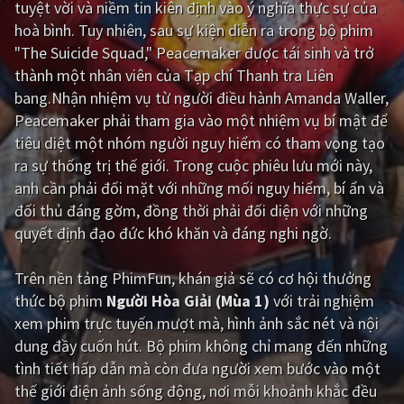
tuyệt vời và niềm tin kiên định vào ý nghĩa thực sự của
hoà bình. Tuy nhiên, sau sự kiện diễn ra trong bộ phim
Giật gân
Gia đình
"The Suicide Squad," Peacemaker được tái sinh và trở
Bí ẩn
Lịch sử
thành một nhân viên của Tạp chí Thanh tra Liên
bang.Nhận nhiệm vụ từ người điều hành Amanda Waller,
Viễn Tây
Tiểu sử
Peacemaker phải tham gia vào một nhiệm vụ bí mật để
GameShow
DramaTV
tiêu diệt một nhóm người nguy hiểm có tham vọng tạo
ra sự thống trị thế giới. Trong cuộc phiêu lưu mới này,
QUỐC GIA
anh cần phải đối mặt với những mối nguy hiểm, bí ẩn và
đối thủ đáng gờm, đồng thời phải đối diện với những
Âu - Mỹ
Trung Quốc - Hồng Kông
quyết định đạo đức khó khăn và đáng nghi ngờ.
Hàn Quốc
Nhật Bản
Trên nền tảng
PhimFun
, khán giả sẽ có cơ hội thưởng
Ấn Độ
Việt Nam
thức bộ phim
Người Hòa Giải (Mùa 1)
với trải nghiệm
xem phim trực tuyến mượt mà, hình ảnh sắc nét và nội
Tổng hợp
dung đầy cuốn hút. Bộ phim không chỉ mang đến những
tình tiết hấp dẫn mà còn đưa người xem bước vào một
CẬP NHẬT
thế giới điện ảnh sống động, nơi mỗi khoảnh khắc đều