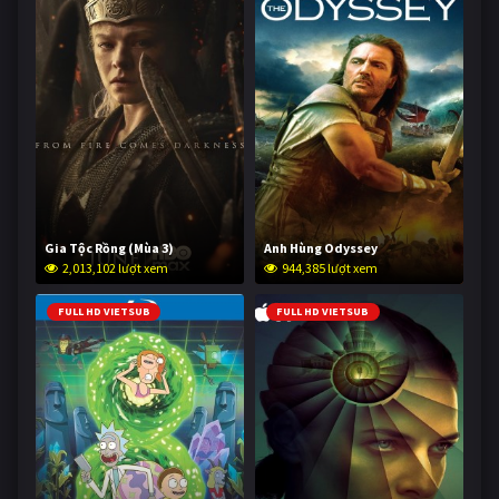
Gia Tộc Rồng (Mùa 3)
Anh Hùng Odyssey
2,013,102 lượt xem
944,385 lượt xem
FULL HD VIETSUB
FULL HD VIETSUB