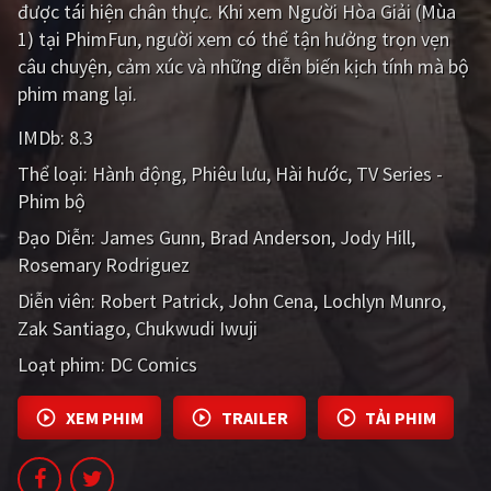
được tái hiện chân thực. Khi xem Người Hòa Giải (Mùa
PHIM MỚI
1) tại PhimFun, người xem có thể tận hưởng trọn vẹn
PHIM BỘ
câu chuyện, cảm xúc và những diễn biến kịch tính mà bộ
phim mang lại.
PHIM LẺ
IMDb:
8.3
PHIM CHIẾU RẠP
Thể loại:
Hành động
Phiêu lưu
Hài hước
TV Series -
TUYỂN TẬP PHIM
Phim bộ
Đạo Diễn:
James Gunn
Brad Anderson
Jody Hill
BLOG
Rosemary Rodriguez
Diễn viên:
Robert Patrick
John Cena
Lochlyn Munro
Zak Santiago
Chukwudi Iwuji
Loạt phim:
DC Comics
XEM PHIM
TRAILER
TẢI PHIM