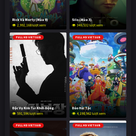
Rick Và Morty (Mùa 9)
Silo (Mùa 3)
2,992,168 lượt xem
349,532 lượt xem
FULL HD VIETSUB
FULL HD VIETSUB
Đặc Vụ Kim Tái Khởi Động
Đảo Hải Tặc
591,596 lượt xem
4,198,962 lượt xem
FULL HD VIETSUB
FULL HD VIETSUB