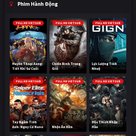
Phim Hành Động
FULL HD VIETSUB
FULL HD VIETSUB
FULL HD VIETSUB
Huyền Thoại Aang:
Chiến Binh Trong
Lực Lượng Tinh
Tiết Khí Sư Cuối
Gió
Nhuệ
Cùng
FULL HD VIETSUB
FULL HD VIETSUB
FULL HD VIETSUB
Tay Ngắm Tinh
Độc Thích Nhập
Anh: Nguy Cơ Nano
Nhện Ăn Hồn
Hầu