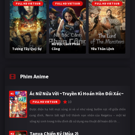
FULL HD VIETSUB
FULL HD VIETSUB
FULL HD VIETSUB
Nữ Đặc Cảnh Phản
Tương Tây Quỷ Sự
Công
Yêu Thần Lệnh
Phim Anime
Ác Nữ Nửa Vời ~Truyền Kì Hoán Hồn Đổi Xác~
#1
10
FULL HD VIETSUB
Được điện hạ hết mực sủng ái và ví như nàng bướm rực rỡ giữa chốn
cung đình, Reirin bất ngờ trở thành nạn nhân của Keigetsu – một kẻ
sống ký sinh trong triều đình đã sử dụng ma thuật để hoán đổi th ...
Tanya Chiến Ký (Mùa 2)
#2