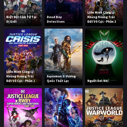
Liên Minh Công Lý:
Biệt Đội Cảm Tử Tại
Dead Boy
Khủng Hoảng Trái
Dị Giới
Detectives
Đất Vô Cực - Phần 2
Liên Minh Công Lý:
Khủng Hoảng Trái
Aquaman 2: Vương
Đất Vô Cực - Phần 1
Quốc Thất Lạc
Người Dơi Nhí