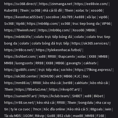
https://sv368.direct/
|
https://zinmanga.net
|
https://ee88vie.com/
|
Kubet88
|
78win
|
sv368
|
nhà cái lô đề
|
78win
|
xoilac tv
|
xoso66
|
https://keonhacai55.bet/
|
socolive
|
Alo789
|
Ae888
|
xôi lạc
|
vip66
|
Sv368
|
Vip66
|
https://mb66p.com/
|
sv368
|
truc tiep bong da
|
VIP66
|
https://78winnh.net/
|
https://mb66q.com/
|
Xoso66
|
MB66
|
https://mb66.life/
|
colatv trực tiếp bóng đá
|
colatv
|
colatv truc tiep
bong da
|
colatv
|
colatv bóng đá trực tiếp
|
https://ok365.services/
|
https://rr88co.net/
|
https://tylekeonhacai.futbol/
|
https://bshbet.com/
|
xx88
|
RR88
|
thapcamtv
|
xoilac
|
XX88
|
MM88
|
MM88
|
luongsontv
|
RR88
|
XX88
|
MB66
|
gavangtv
|
cakhiatv
|
https://go88fc.com/
|
trực tiếp nba
|
soi kèo
|
https://79king.express/
|
https://ok365.center/
|
NOHU90
|
ok9
|
MB66
|
KJC
|
8xx
|
https://mm88.io/
|
RR88
|
kèo nhà cái
|
bet88
|
cakhiatv
|
kèo nhà cái
|
78win
|
https://f8beta2.me/
|
https://rikvip97.art/
|
https://sunwin97.art/
|
https://kclub.team/
|
SHBET
|
xx88
|
8kbet
|
https://rr88.se.net/
|
kèo nhà cái
|
RR88
|
78win
|
bongdalu
|
nha cai uy
tin
|
ty le ca cuoc
|
7mcn
|
Xóc đĩa online
|
Kèo nhà cái 5
|
88goals
|
iwin
|
Tài xỉu MD5
|
1GOM
|
Rikvip
|
Go88
|
B52 club
|
max88
|
MM88
|
F168
|