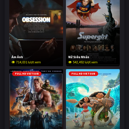
Ám Ảnh
Nữ Siêu Nhân
714,031 lượt xem
542,492 lượt xem
FULL HD VIETSUB
FULL HD VIETSUB