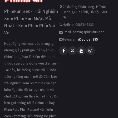
22 đường Châu Long, P. Trúc
PhimFun.net - Trải Nghiệm
Bạch, Q. Ba Đình, Hà Nội, Việt
Nam
Xem Phim Fun Mượt Mà
Hotline: 0985646233
Nhất - Xem Phim Phải Vui
Vẻ
Email:
admin@phimfun.net
Telegram:
@golden885
Hoạt động với mục tiêu mang lại
những giây phút giải trí tuyệt vời,
PhimFun tự hào là điểm đến quen
thuộc của cộng đồng yêu điện ảnh.
Tại đây, hệ thống được tối ưu hóa
trên hạ tầng mạnh mẽ để đảm bảo
trải nghiệm xem phim fun của bạn
luôn đạt tốc độ tải cực nhanh và
chất lượng hiển thị sắc nét nhất. Dù
bạn gọi chúng tôi là PhimFun hay
Phim Fun, PhimFun.net vẫn luôn
cam kết mang đến những bộ phim