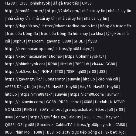
FLY88
|
FLY88
|
phimhayok
|
đá gà trực tiếp
|
CM88
|
https://mm88.center/
|
https://2ok9.com/
|
nhà cái uy tín
|
nhà cái uy tín
|
nhà cái uy tín
|
nhà cái uy tín
|
nhà cái uy tín
|
nhà cái uy tín
|
https://daga88.my/
|
https://xhamsterlive.radio.fm/
|
bóng đá trực tiếp
|
trực tiếp bóng đá
|
trực tiếp bóng đá hôm nay
|
ca khia
|
tỷ lệ kèo nhà
cái
|
90phut
|
thapcam
|
gavang
|
u888
|
SHBET
|
fly88
|
https://keonhacaitop.com/
|
https://go88.tokyo/
|
https://keonhacai.international/
|
https://phimhayok.tv/
|
https://phimhayok.co/
|
RR88
|
Hitclub
|
789Club
|
ck444
|
GG88
|
https://ok9.works/
|
NOHU
|
TT88
|
789P
|
qh88
|
rr88
|
J88
|
https://gavangtv.llc/
|
luongsontv
|
sunwin
|
hitclub
|
kèo nhà cái
|
AE888 Đăng Nhập
|
Hay88
|
Hay88
|
Hay88
|
Hay88
|
Hay88
|
Hay88
|
hitclub
|
https://mm88.tax/
|
sunwin
|
https://icm88.com/
|
sunwin
|
https://aukuwin.com/
|
GG88
|
RR88
|
shbet
|
XX88
|
Hitclub
|
NHATVIP
|
GOAL123
|
KING88
|
8DAY
|
shbet
|
grandpashabet
|
86bet
|
o8
|
rr88
|
uy88
|
onbet
|
https://go8f.design/
|
alo789
|
KJC
|
FLY88
|
hay.win
|
QS88
|
O8
|
go88
|
Socolive
|
CakhiaTV
|
https://go88play.site
|
CM88
|
8US
|
Phim Moi
|
TD88
|
TD88
|
xoilactv trực tiếp bóng đá
|
8x bet
|
kjc
|