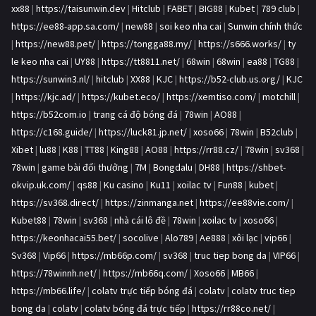
xx88
|
https://taisunwin.dev
|
Hitclub
|
FABET
|
BIG88
|
Kubet
|
789 club
|
https://ee88-app.sa.com/
|
new88
|
soi keo nha cai
|
Sunwin chính thức
|
https://new88.pet/
|
https://tongga88.my/
|
https://s666.works/
|
ty
le keo nha cai
|
UY88
|
https://tt8811.net/
|
68win
|
68win
|
ea88
|
TG88
|
https://sunwin3.nl/
|
hitclub
|
XX88
|
KJC
|
https://b52-club.us.org/
|
KJC
|
https://kjc.ad/
|
https://kubet.eco/
|
https://xemtiso.com/
|
motchill
|
https://b52com.io
|
trang cá độ bóng đá
|
78win
|
AO88
|
https://c168.guide/
|
https://luck81.jp.net/
|
xoso66
|
78win
|
B52club
|
Xibet
|
lu88
|
K88
|
TT88
|
King88
|
AO88
|
https://rr88.cz/
|
78win
|
sv368
|
78win
|
game bài đổi thưởng
|
7M
|
Bongdalu
|
DH88
|
https://shbet-
okvip.uk.com/
|
qs88
|
Ku casino
|
Ku11
|
xoilac tv
|
Fun88
|
kubet
|
https://sv368.direct/
|
https://zinmanga.net
|
https://ee88vie.com/
|
Kubet88
|
78win
|
sv368
|
nhà cái lô đề
|
78win
|
xoilac tv
|
xoso66
|
https://keonhacai55.bet/
|
socolive
|
Alo789
|
Ae888
|
xôi lạc
|
vip66
|
Sv368
|
Vip66
|
https://mb66p.com/
|
sv368
|
truc tiep bong da
|
VIP66
|
https://78winnh.net/
|
https://mb66q.com/
|
Xoso66
|
MB66
|
https://mb66.life/
|
colatv trực tiếp bóng đá
|
colatv
|
colatv truc tiep
bong da
|
colatv
|
colatv bóng đá trực tiếp
|
https://rr88co.net/
|