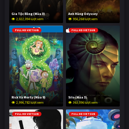
Gia Tộc Rồng (Mùa 3)
Anh Hùng Odyssey
2,022,094 lượt xem
956,268 lượt xem
FULL HD VIETSUB
FULL HD VIETSUB
Rick Và Morty (Mùa 9)
Silo (Mùa 3)
2,996,782 lượt xem
363,096 lượt xem
FULL HD VIETSUB
FULL HD VIETSUB