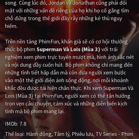
song. Cùng lúc đó, Jordan và Jonathan cũng phải đối
mặt với những vấn đề riêng của họ khi họ cố gắng tìm
Giật gân
Gia đình
chỗ đứng trong thế giới đầy rẫy những kẻ thù nguy
Bí ẩn
Lịch sử
hiểm.
Viễn Tây
Tiểu sử
Trên nền tảng
PhimFun
, khán giả sẽ có cơ hội thưởng
GameShow
DramaTV
thức bộ phim
Superman Và Lois (Mùa 3)
với trải
nghiệm xem phim trực tuyến mượt mà, hình ảnh sắc nét
QUỐC GIA
và nội dung đầy cuốn hút. Bộ phim không chỉ mang đến
những tình tiết hấp dẫn mà còn đưa người xem bước
Âu - Mỹ
Trung Quốc - Hồng Kông
vào một thế giới điện ảnh sống động, nơi mỗi khoảnh
khắc đều được tái hiện chân thực. Khi xem Superman Và
Hàn Quốc
Nhật Bản
Lois (Mùa 3) tại PhimFun, người xem có thể tận hưởng
Ấn Độ
Việt Nam
trọn vẹn câu chuyện, cảm xúc và những diễn biến kịch
tính mà bộ phim mang lại.
Tổng hợp
IMDb:
7.8
CẬP NHẬT
Thể loại:
Hành động
Tâm lý
Phiêu lưu
TV Series - Phim