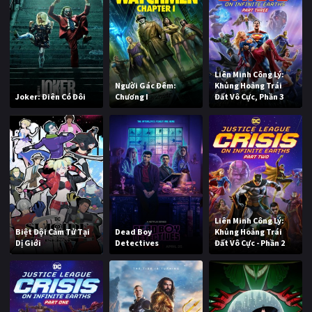
Liên Minh Công Lý:
Người Gác Đêm:
Khủng Hoảng Trái
Joker: Điên Có Đôi
Chương I
Đất Vô Cực, Phần 3
Liên Minh Công Lý:
Biệt Đội Cảm Tử Tại
Dead Boy
Khủng Hoảng Trái
Dị Giới
Detectives
Đất Vô Cực - Phần 2