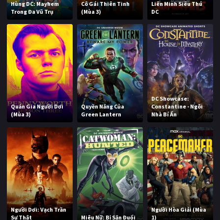
Hùng DC: Mayhem
Cô Gái Thiên Tinh
Liên Minh Siêu Thú
Trong Đa Vũ Trụ
(Mùa 3)
DC
DC Showcase:
Quản Gia Người Dơi
Quyền Năng Của
Constantine - Ngôi
(Mùa 3)
Green Lantern
Nhà Bí Ẩn
Người Dơi: Vạch Trần
Người Hòa Giải (Mùa
Sự Thật
Miêu Nữ: Bị Săn Đuổi
1)