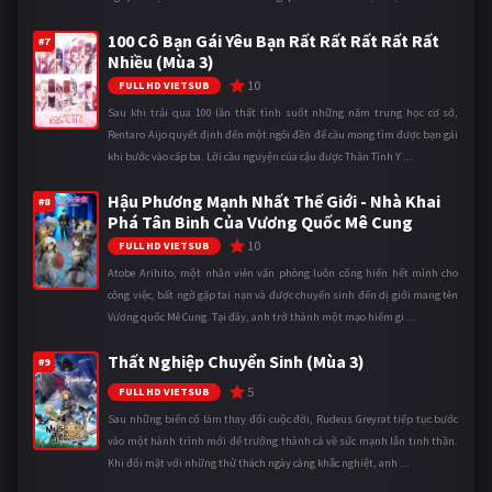
100 Cô Bạn Gái Yêu Bạn Rất Rất Rất Rất Rất
#7
Nhiều (Mùa 3)
10
FULL HD VIETSUB
Sau khi trải qua 100 lần thất tình suốt những năm trung học cơ sở,
Rentaro Aijo quyết định đến một ngôi đền để cầu mong tìm được bạn gái
khi bước vào cấp ba. Lời cầu nguyện của cậu được Thần Tình Y ...
Hậu Phương Mạnh Nhất Thế Giới - Nhà Khai
#8
Phá Tân Binh Của Vương Quốc Mê Cung
10
FULL HD VIETSUB
Atobe Arihito, một nhân viên văn phòng luôn cống hiến hết mình cho
công việc, bất ngờ gặp tai nạn và được chuyển sinh đến dị giới mang tên
Vương quốc Mê Cung. Tại đây, anh trở thành một mạo hiểm gi ...
Thất Nghiệp Chuyển Sinh (Mùa 3)
#9
5
FULL HD VIETSUB
Sau những biến cố làm thay đổi cuộc đời, Rudeus Greyrat tiếp tục bước
vào một hành trình mới để trưởng thành cả về sức mạnh lẫn tinh thần.
Khi đối mặt với những thử thách ngày càng khắc nghiệt, anh ...