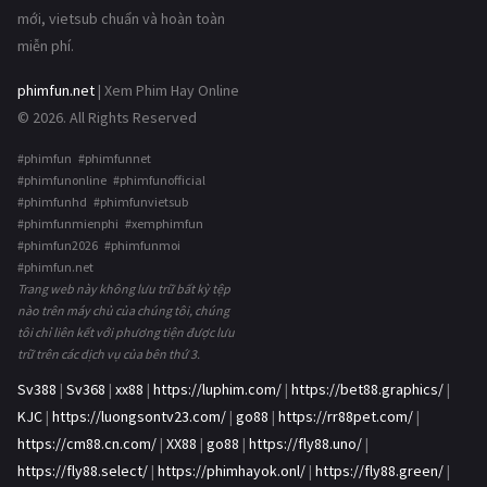
mới, vietsub chuẩn và hoàn toàn
miễn phí.
phimfun.net
| Xem Phim Hay Online
© 2026. All Rights Reserved
#phimfun #phimfunnet
#phimfunonline #phimfunofficial
#phimfunhd #phimfunvietsub
#phimfunmienphi #xemphimfun
#phimfun2026 #phimfunmoi
#phimfun.net
Trang web này không lưu trữ bất kỳ tệp
nào trên máy chủ của chúng tôi, chúng
tôi chỉ liên kết với phương tiện được lưu
trữ trên các dịch vụ của bên thứ 3.
Sv388
|
Sv368
|
xx88
|
https://luphim.com/
|
https://bet88.graphics/
|
KJC
|
https://luongsontv23.com/
|
go88
|
https://rr88pet.com/
|
https://cm88.cn.com/
|
XX88
|
go88
|
https://fly88.uno/
|
https://fly88.select/
|
https://phimhayok.onl/
|
https://fly88.green/
|