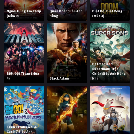
Người Hùng Tia Chớp
Quân Đoàn Siêu Anh
Biệt Đội Diệt Vong
(Mùa 9)
Hùng
(Mùa 4)
Batman and
Superman: Trận
Biệt Đội Titan (Mùa
Chiến Siêu Anh Hùng
4)
Black Adam
Nhí
Teen Titans Go! &
Các Nữ Siêu Anh