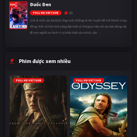
Đuốc Đen
#10
10
FULL HD VIETSUB
Jirô là một cậu bé được ông nuôi dưỡng và rèn luyện để trở thành ninja,
đồng thời sở hữu khả năng đặc biệt có thể giao tiếp với các loài động vật.
Bị mọi người xa lánh vì sự khác biệt của mình, cậu ...
Phim được xem nhiều
FULL HD VIETSUB
FULL HD VIETSUB