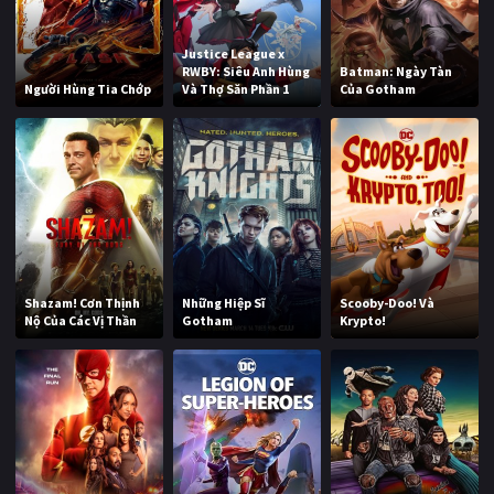
Justice League x
RWBY: Siêu Anh Hùng
Batman: Ngày Tàn
Người Hùng Tia Chớp
Và Thợ Săn Phần 1
Của Gotham
Shazam! Cơn Thịnh
Những Hiệp Sĩ
Scooby-Doo! Và
Nộ Của Các Vị Thần
Gotham
Krypto!