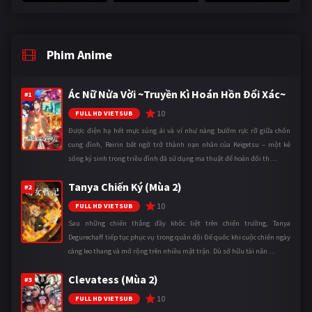
Phim Anime
Ác Nữ Nửa Vời ~Truyền Kì Hoán Hồn Đổi Xác~
#1
10
FULL HD VIETSUB
Được điện hạ hết mực sủng ái và ví như nàng bướm rực rỡ giữa chốn
cung đình, Reirin bất ngờ trở thành nạn nhân của Keigetsu – một kẻ
sống ký sinh trong triều đình đã sử dụng ma thuật để hoán đổi th ...
Tanya Chiến Ký (Mùa 2)
#2
10
FULL HD VIETSUB
Sau những chiến thắng đầy khốc liệt trên chiến trường, Tanya
Degurechaff tiếp tục phục vụ trong quân đội Đế quốc khi cuộc chiến ngày
càng leo thang và mở rộng trên nhiều mặt trận. Dù sở hữu tài năn ...
Clevatess (Mùa 2)
#3
10
FULL HD VIETSUB