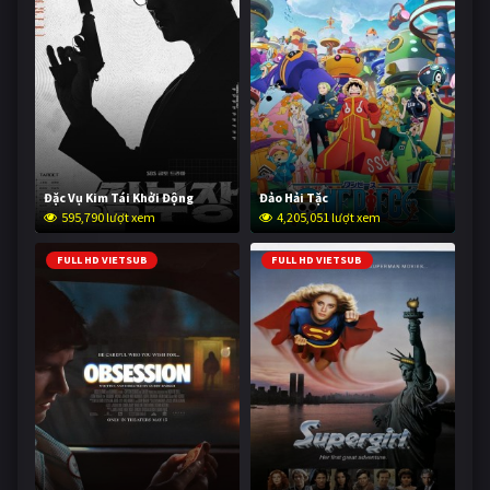
Đặc Vụ Kim Tái Khởi Động
Đảo Hải Tặc
595,790 lượt xem
4,205,051 lượt xem
FULL HD VIETSUB
FULL HD VIETSUB