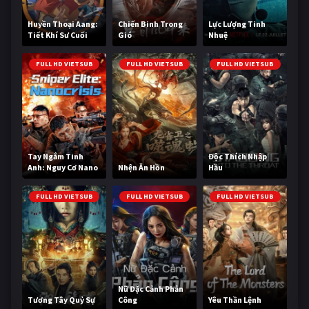
Huyền Thoại Aang:
Chiến Binh Trong
Lực Lượng Tinh
Tiết Khí Sư Cuối
Gió
Nhuệ
Cùng
FULL HD VIETSUB
FULL HD VIETSUB
FULL HD VIETSUB
Tay Ngắm Tinh
Độc Thích Nhập
Anh: Nguy Cơ Nano
Nhện Ăn Hồn
Hầu
FULL HD VIETSUB
FULL HD VIETSUB
FULL HD VIETSUB
Nữ Đặc Cảnh Phản
Tương Tây Quỷ Sự
Công
Yêu Thần Lệnh