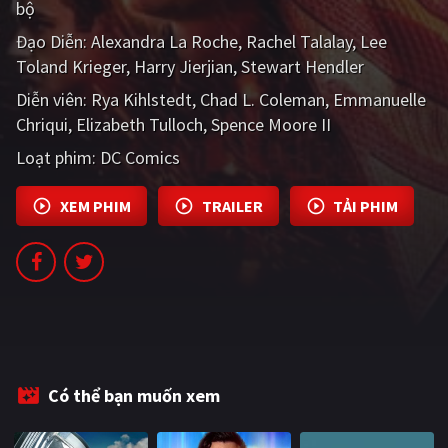
bộ
PHIM MỚI
Đạo Diễn:
Alexandra La Roche
Rachel Talalay
Lee
PHIM BỘ
Toland Krieger
Harry Jierjian
Stewart Hendler
Diễn viên:
PHIM LẺ
Rya Kihlstedt
Chad L. Coleman
Emmanuelle
Chriqui
Elizabeth Tulloch
Spence Moore II
PHIM CHIẾU RẠP
Loạt phim:
DC Comics
TUYỂN TẬP PHIM
XEM PHIM
TRAILER
TẢI PHIM
BLOG
Có thể bạn muốn xem