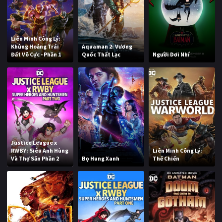
Liên Minh Công Lý:
Khủng Hoảng Trái
Aquaman 2: Vương
Đất Vô Cực - Phần 1
Quốc Thất Lạc
Người Dơi Nhí
Justice League x
RWBY: Siêu Anh Hùng
Liên Minh Công Lý:
Và Thợ Săn Phần 2
Bọ Hung Xanh
Thế Chiến