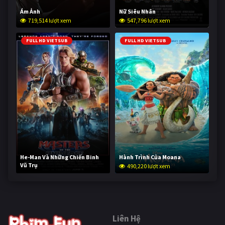
Ám Ảnh
Nữ Siêu Nhân
719,514 lượt xem
547,796 lượt xem
FULL HD VIETSUB
FULL HD VIETSUB
He-Man Và Những Chiến Binh
Hành Trình Của Moana
Vũ Trụ
490,220 lượt xem
238,850 lượt xem
Liên Hệ