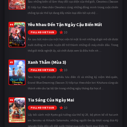
Sau những biến cố làm thay đổi cục diện của thế giới, Clevatess (Season
2) tiếp tục theo chân Clevatess cùng những đồng minh trong cuộc chiến
chống lại các thế lực đang đẩy nhân loại đến bờ vực diệ ...
Yêu Nhau Đến Tận Ngày Cậu Biến Mất
#4
10
FULL HD VIETSUB
Ẩn sau bức màn của một học viện bí mật là nơi những cô gái mồ côi được
nuôi dưỡng và huấn luyện để trở thành những cỗ máy chiến đấu. Trong
thế giới khắc nghiệt ấy, cái chết được xem là điều hiển nh ...
Xanh Thẳm (Mùa 3)
#5
10
FULL HD VIETSUB
Sau hàng loạt chuyến phiêu lưu điên rồ và những kỷ niệm khó quên,
Grand Blue Dreaming (Season 3) tiếp tục theo chân Iori Kitahara cùng các
thành viên câu lạc bộ lặn trong những ngày tháng đại học đ ...
Tia Sáng Của Ngày Mai
#6
10
FULL HD VIETSUB
Lấy bối cảnh một Kyoto giả tưởng của thế kỷ 20, bộ phim kể về hai anh
em Seiroku và Kihachi Sakamoto, những người ôm ấp khát vọng đưa Kỷ
nguyên Điện đến với đất nước thông qua cuốn Danh mục Điện th ...