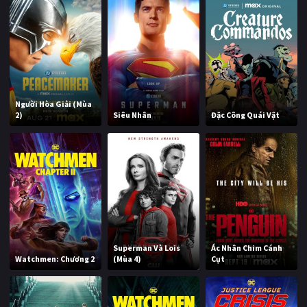
Người Hòa Giải (Mùa
2)
Siêu Nhân
Đặc Công Quái Vật
Superman Và Lois
Ác Nhân Chim Cánh
Watchmen: Chương 2
(Mùa 4)
Cụt