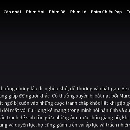
Cập nhật
Phim Mới
Phim Bộ
Phim Lẻ
Phim Chiếu Rạp
T
thường nhưng lập dị, nghèo khó, dễ thương và nhát gan. Bề 
sàng giúp đỡ người khác. Cô thường xuyên bị bắt nạt bởi Mur
ất ngờ bị cuốn vào những cuộc tranh chấp khốc liệt khi gặp
 đối mặt với Fu Hong kẻ mang trong mình nỗi hận tình và s
ấu tranh để sinh tồn giữa những âm mưu chốn giang hồ, kh
ang và quyền lực, họ cũng gánh trên vai áp lực và trách nhiệ