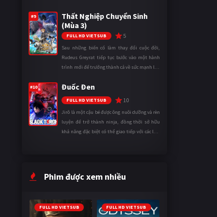
tên Vương quốc Mê Cung. Tại đây, anh trở
Thất Nghiệp Chuyển Sinh
thành một mạo hiểm gi ...
#9
(Mùa 3)
5
FULL HD VIETSUB
Sau những biến cố làm thay đổi cuộc đời,
Rudeus Greyrat tiếp tục bước vào một hành
trình mới để trưởng thành cả về sức mạnh lẫn
tinh thần. Khi đối mặt với những thử thách
Đuốc Đen
ngày càng khắc nghiệt, anh ...
#10
10
FULL HD VIETSUB
Jirô là một cậu bé được ông nuôi dưỡng và rèn
luyện để trở thành ninja, đồng thời sở hữu
khả năng đặc biệt có thể giao tiếp với các loài
động vật. Bị mọi người xa lánh vì sự khác biệt
của mình, cậu ...
Phim được xem nhiều
FULL HD VIETSUB
FULL HD VIETSUB