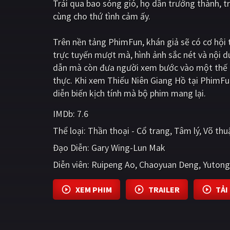
Trải qua bao sóng gió, họ dần trưởng thành, 
cùng cho thứ tình cảm ấy.
Trên nền tảng
PhimFun
, khán giả sẽ có cơ hộ
trực tuyến mượt mà, hình ảnh sắc nét và nội 
dẫn mà còn đưa người xem bước vào một thế g
thực. Khi xem Thiếu Niên Giang Hồ tại PhimFu
diễn biến kịch tính mà bộ phim mang lại.
IMDb:
7.6
Thể loại:
Thần thoại - Cổ trang
Tâm lý
Võ thu
Đạo Diễn:
Gary Wing-Lun Mak
Diễn viên:
Ruipeng Ao
Chaoyuan Deng
Yutong
XEM PHIM
TRAILER
TẢI