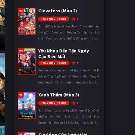
ngày càng leo thang và mở rộng trên nhiều
Clevatess (Mùa 2)
mặt trận. Dù sở hữu tài năn ...
#3
10
FULL HD VIETSUB
Sau những biến cố làm thay đổi cục diện của
thế giới, Clevatess (Season 2) tiếp tục theo
chân Clevatess cùng những đồng minh trong
cuộc chiến chống lại các thế lực đang đẩy nhân
Yêu Nhau Đến Tận Ngày
loại đến bờ vực diệ ...
#4
Cậu Biến Mất
10
FULL HD VIETSUB
Ẩn sau bức màn của một học viện bí mật là
nơi những cô gái mồ côi được nuôi dưỡng và
huấn luyện để trở thành những cỗ máy chiến
đấu. Trong thế giới khắc nghiệt ấy, cái chết
Xanh Thẳm (Mùa 3)
được xem là điều hiển nh ...
#5
10
FULL HD VIETSUB
Sau hàng loạt chuyến phiêu lưu điên rồ và
những kỷ niệm khó quên, Grand Blue
Dreaming (Season 3) tiếp tục theo chân Iori
Kitahara cùng các thành viên câu lạc bộ lặn
Tia Sáng Của Ngày Mai
trong những ngày tháng đại học đ ...
#6