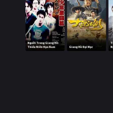
Người Trong Giang Hồ:
T
Thiếu Niên Hạo Nam
Giang Hồ Đại Mạc
N