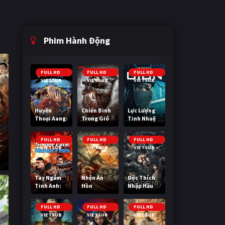
Phim Hành Động
FULL HD
FULL HD
FULL HD
VIETSUB
VIETSUB
VIETSUB
Huyền
Chiến Binh
Lực Lượng
Thoại Aang:
Trong Gió
Tinh Nhuệ
Tiết Khí Sư
Cuối Cùng
FULL HD
FULL HD
FULL HD
VIETSUB
VIETSUB
VIETSUB
í
Tay Ngắm
Nhện Ăn
Độc Thích
Tinh Anh:
Hồn
Nhập Hầu
Nguy Cơ
Nano
FULL HD
FULL HD
FULL HD
VIETSUB
VIETSUB
VIETSUB