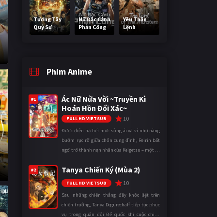
Tương Tây
Nữ Đặc Cảnh
Yêu Thần
Quỷ Sự
Phản Công
Lệnh
Phim Anime
Ác Nữ Nửa Vời ~Truyền Kì
#1
Hoán Hồn Đổi Xác~
10
FULL HD VIETSUB
Được điện hạ hết mực sủng ái và ví như nàng
bướm rực rỡ giữa chốn cung đình, Reirin bất
ngờ trở thành nạn nhân của Keigetsu – một kẻ
sống ký sinh trong triều đình đã sử dụng ma
a
Tanya Chiến Ký (Mùa 2)
thuật để hoán đổi th ...
#2
10
FULL HD VIETSUB
Sau những chiến thắng đầy khốc liệt trên
chiến trường, Tanya Degurechaff tiếp tục phục
vụ trong quân đội Đế quốc khi cuộc chiến