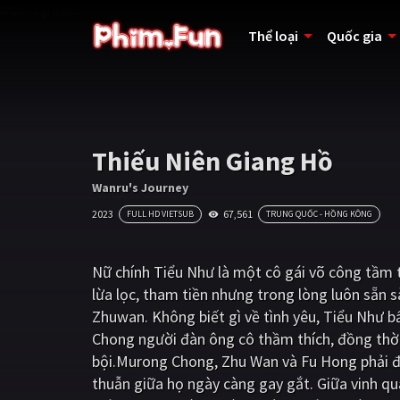
Thể loại
Quốc gia
Thiếu Niên Giang Hồ
Wanru's Journey
2023
67,561
FULL HD VIETSUB
TRUNG QUỐC - HỒNG KÔNG
Nữ chính Tiểu Như là một cô gái võ công tầm 
lừa lọc, tham tiền nhưng trong lòng luôn sẵn 
Zhuwan. Không biết gì về tình yêu, Tiểu Như b
Chong người đàn ông cô thầm thích, đồng thời
bội.Murong Chong, Zhu Wan và Fu Hong phải đ
thuẫn giữa họ ngày càng gay gắt. Giữa vinh qu