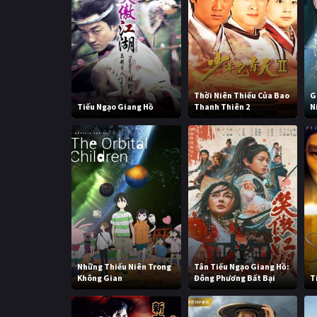
Thời Niên Thiếu Của Bao
G
Tiếu Ngạo Giang Hồ
Thanh Thiên 2
N
Những Thiếu Niên Trong
Tân Tiếu Ngạo Giang Hồ:
Không Gian
Đông Phương Bất Bại
T