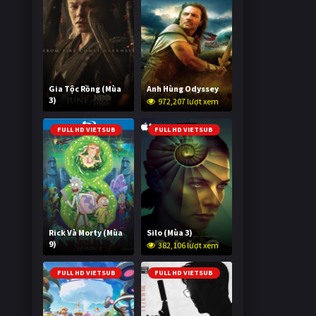
Gia Tộc Rồng (Mùa
Anh Hùng Odyssey
3)
972,207 lượt xem
2,038,761 lượt xem
FULL HD VIETSUB
FULL HD VIETSUB
Rick Và Morty (Mùa
Silo (Mùa 3)
9)
382,106 lượt xem
3,005,981 lượt xem
FULL HD VIETSUB
FULL HD VIETSUB