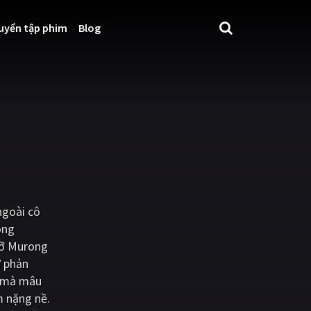
uyển tập phim
Blog
ngoài cô
ong
 gỡ Murong
ự phản
i mà mâu
m nặng nề.