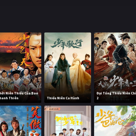
hời Niên Thiếu Của Bao
Đại Tống Thiếu Niên Ch
hanh Thiên
Thiếu Niên Ca Hành
2