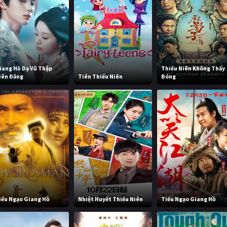
iang Hồ Dạ Vũ Thập
Thiếu Niên Không Thấy
iên Đăng
Tiên Thiếu Niên
Bóng
iếu Ngạo Giang Hồ
Nhiệt Huyết Thiếu Niên
Tiếu Ngạo Giang Hồ