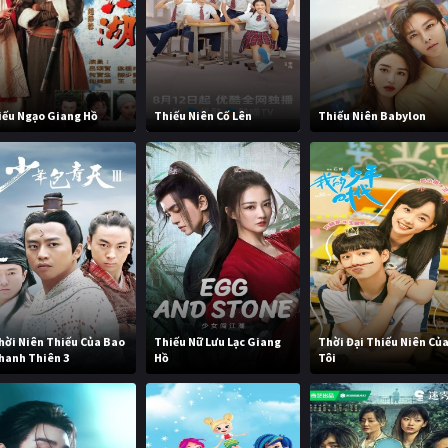
iếu Ngạo Giang Hồ
Thiếu Niên Cố Lên
Thiếu Niên Babylon
hời Niên Thiếu Của Bao
Thiếu Nữ Lưu Lạc Giang
Thời Đại Thiếu Niên Củ
hanh Thiên 3
Hồ
Tôi