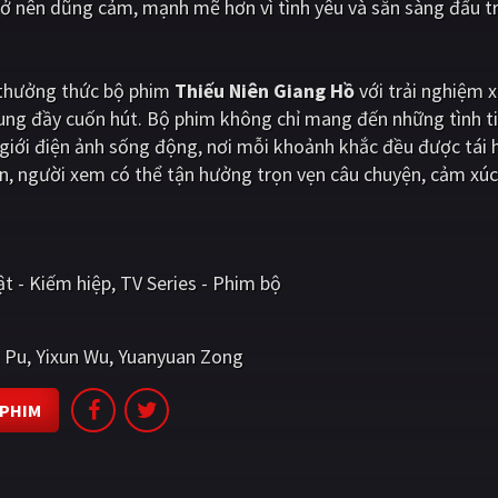
trở nên dũng cảm, mạnh mẽ hơn vì tình yêu và sẵn sàng đấu t
i thưởng thức bộ phim
Thiếu Niên Giang Hồ
với trải nghiệm 
dung đầy cuốn hút. Bộ phim không chỉ mang đến những tình t
iới điện ảnh sống động, nơi mỗi khoảnh khắc đều được tái 
n, người xem có thể tận hưởng trọn vẹn câu chuyện, cảm xú
ật - Kiếm hiệp
TV Series - Phim bộ
 Pu
Yixun Wu
Yuanyuan Zong
 PHIM