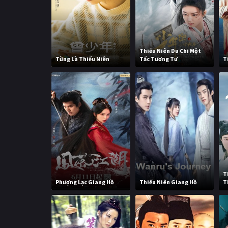
Thiếu Niên Du Chi Một
Từng Là Thiếu Niên
Tấc Tương Tư
T
T
Phượng Lạc Giang Hồ
Thiếu Niên Giang Hồ
T