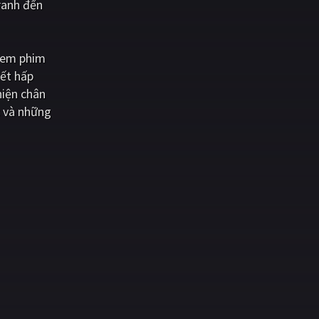
ranh đến
xem phim
iết hấp
hiện chân
c và những