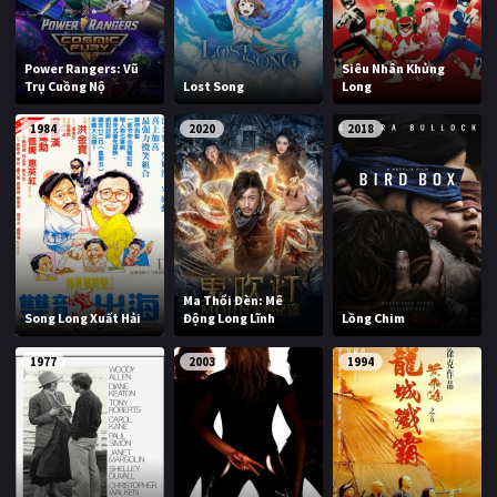
Power Rangers: Vũ
Siêu Nhân Khủng
Trụ Cuồng Nộ
Lost Song
Long
1984
2020
2018
Ma Thổi Đèn: Mê
Song Long Xuất Hải
Động Long Lĩnh
Lồng Chim
1977
2003
1994