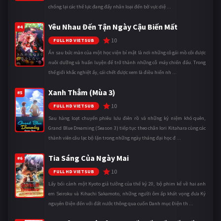
chống lại các thế lực đang đẩy nhân loại đến bờ vực diệ ...
Yêu Nhau Đến Tận Ngày Cậu Biến Mất
#4
10
FULL HD VIETSUB
Ẩn sau bức màn của một học viện bí mật là nơi những cô gái mồ côi được
nuôi dưỡng và huấn luyện để trở thành những cỗ máy chiến đấu. Trong
thế giới khắc nghiệt ấy, cái chết được xem là điều hiển nh ...
Xanh Thẳm (Mùa 3)
#5
10
FULL HD VIETSUB
Sau hàng loạt chuyến phiêu lưu điên rồ và những kỷ niệm khó quên,
Grand Blue Dreaming (Season 3) tiếp tục theo chân Iori Kitahara cùng các
thành viên câu lạc bộ lặn trong những ngày tháng đại học đ ...
Tia Sáng Của Ngày Mai
#6
10
FULL HD VIETSUB
Lấy bối cảnh một Kyoto giả tưởng của thế kỷ 20, bộ phim kể về hai anh
em Seiroku và Kihachi Sakamoto, những người ôm ấp khát vọng đưa Kỷ
nguyên Điện đến với đất nước thông qua cuốn Danh mục Điện th ...