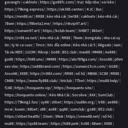
gavangtv
|
cakhiatv
|
https://go88fc.com/
|
trực tiếp nba
|
soi kèo
|
https://79king.express/
|
https://ok365.center/
|
KJC
|
8xx
|
https://mm88.io/
|
RR88
|
kèo nhà cái
|
bet88
|
cakhiatv
|
kèo nhà cái
|
78win
|
https://f8beta2.me/
|
https://rikvip97.art/
|
https://sunwin97.art/
|
https://kclub.team/
|
SHBET
|
8kbet
|
https://rr88.se.net/
|
kèo nhà cái
|
RR88
|
78win
|
bongdalu
|
nha cai uy
tin
|
ty le ca cuoc
|
7mcn
|
Xóc đĩa online
|
Kèo nhà cái 5
|
88goals
|
iwin
|
Tài xỉu MD5
|
1GOM
|
Rikvip
|
Go88
|
B52 club
|
max88
|
MM88
|
Ae888
|
go88
|
https://hi88.uno/
|
MM88
|
https://alo789ga.com/
|
Xoso66
|
phim
sex vlxx
|
https://xx88brand.com/
|
https://sunwin19.cn.com/
|
GG88
|
Xoso66
|
XX88
|
https://rr88it.com/
|
RR88
|
nổ hũ
|
MB66
|
SC88
|
RR88
|
CM88
|
https://www.fly888.club/
|
hitclub
|
77bet
|
https://mu88.help/
|
f168
|
https://hoiquantv.vip/
|
https://hoiquantv.site/
|
https://hoiquantv.online/
|
Kèo Nhà Cái
|
Socolive
|
8XX
|
SumClub
|
https://79king1.fun/
|
uy88
|
shbet
|
https://uu88n.org/
|
tr88
|
ae888
|
mcw
|
kuwin
|
88bet
|
x88
|
ao88
|
qq88
|
sumclub
|
go88
|
B52 club
|
https://shbet.health/
|
33win
|
99ok
|
https://vnew88.net/
|
nổ hũ
|
mu88
|
https://qs88.team/
|
https://hi88.pink
|
hz88
|
68win
|
XX88
|