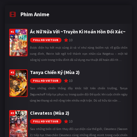
Phim Anime
Ác Nữ Nửa Vời ~Truyền Kì Hoán Hồn Đổi Xác~
#1
10
FULL HD VIETSUB
Được điện hạ hết mực sủng ái và ví như nàng bướm rực rỡ giữa chốn
cung đình, Reirin bất ngờ trở thành nạn nhân của Keigetsu – một kẻ
sống ký sinh trong triều đình đã sử dụng ma thuật để hoán đổi th ...
Tanya Chiến Ký (Mùa 2)
#2
10
FULL HD VIETSUB
Sau những chiến thắng đầy khốc liệt trên chiến trường, Tanya
Degurechaff tiếp tục phục vụ trong quân đội Đế quốc khi cuộc chiến ngày
càng leo thang và mở rộng trên nhiều mặt trận. Dù sở hữu tài năn ...
Clevatess (Mùa 2)
#3
10
FULL HD VIETSUB
Sau những biến cố làm thay đổi cục diện của thế giới, Clevatess (Season
2) tiếp tục theo chân Clevatess cùng những đồng minh trong cuộc chiến