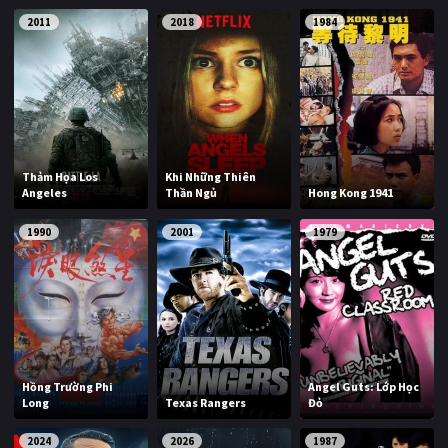
PHIM MỚI
2011
2018
1984
PHIM BỘ
PHIM LẺ
PHIM CHIẾU RẠP
Thảm Họa Los
Khi Những Thiên
TUYỂN TẬP PHIM
Angeles
Thần Ngủ
Hong Kong 1941
BLOG
1990
2001
1979
Hồng Trường Phi
Angel Guts: Lớp Học
Long
Texas Rangers
Đỏ
2024
2026
1987