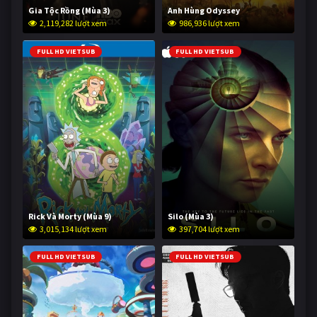
Gia Tộc Rồng (Mùa 3)
Anh Hùng Odyssey
2,119,282 lượt xem
986,936 lượt xem
FULL HD VIETSUB
FULL HD VIETSUB
Rick Và Morty (Mùa 9)
Silo (Mùa 3)
3,015,134 lượt xem
397,704 lượt xem
FULL HD VIETSUB
FULL HD VIETSUB