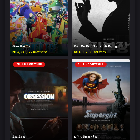
Đảo Hải Tặc
Đặc Vụ Kim Tái Khởi Động
4,237,172 lượt xem
611,702 lượt xem
FULL HD VIETSUB
FULL HD VIETSUB
Ám Ảnh
Nữ Siêu Nhân