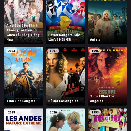
Arya Bàn Bên Thỉnh
Thoảng Lại Trêu
Ghẹo Tôi Bằng Tiếng
Power Rangers: Một
Nga
Lần Và Mãi Mãi
Aniela
2023
1997
1996
Thoát Khỏi Los
Tinh Linh Long Mã
Bí Mật Los Angeles
Angeles
2018
2026
1993