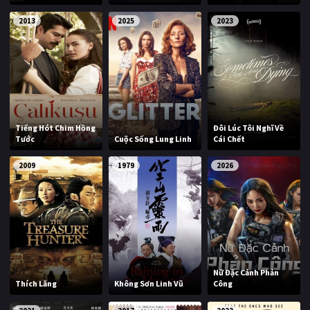
2013
2025
2023
Tiếng Hót Chim Hồng
Đôi Lúc Tôi Nghĩ Về
Tước
Cuộc Sống Lung Linh
Cái Chết
2009
1979
2026
Nữ Đặc Cảnh Phản
Thích Lăng
Không Sơn Linh Vũ
Công