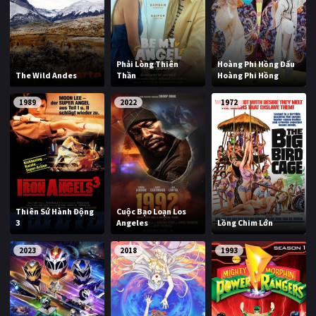
Phải Lòng Thiên
Hoàng Phi Hồng Đấu
The Wild Andes
Thần
Hoàng Phi Hồng
1989
2022
1972
Thiên Sứ Hành Động
Cuộc Bạo Loạn Los
3
Angeles
Lồng Chim Lớn
2023
2018
1993