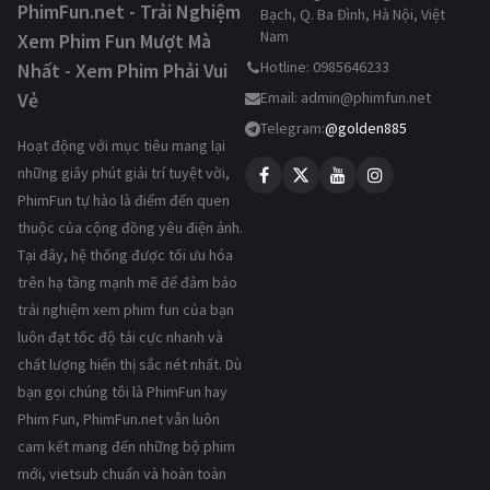
PhimFun.net - Trải Nghiệm
Bạch, Q. Ba Đình, Hà Nội, Việt
Nam
Xem Phim Fun Mượt Mà
Hotline: 0985646233
Nhất - Xem Phim Phải Vui
Vẻ
Email:
admin@phimfun.net
Telegram:
@golden885
Hoạt động với mục tiêu mang lại
những giây phút giải trí tuyệt vời,
PhimFun tự hào là điểm đến quen
thuộc của cộng đồng yêu điện ảnh.
Tại đây, hệ thống được tối ưu hóa
trên hạ tầng mạnh mẽ để đảm bảo
trải nghiệm xem phim fun của bạn
luôn đạt tốc độ tải cực nhanh và
chất lượng hiển thị sắc nét nhất. Dù
bạn gọi chúng tôi là PhimFun hay
Phim Fun, PhimFun.net vẫn luôn
cam kết mang đến những bộ phim
mới, vietsub chuẩn và hoàn toàn