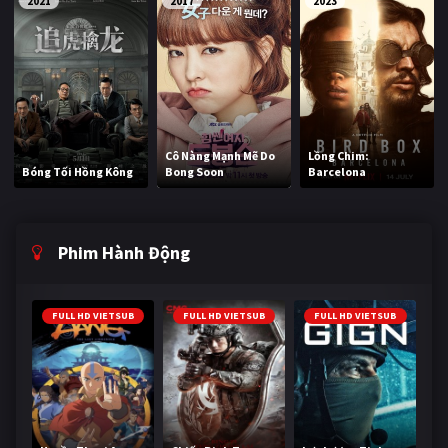
2021
2017
2023
Cô Nàng Mạnh Mẽ Do
Lồng Chim:
Bóng Tối Hồng Kông
Bong Soon
Barcelona
Phim Hành Động
FULL HD VIETSUB
FULL HD VIETSUB
FULL HD VIETSUB