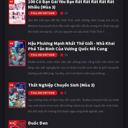
100 Cô Bạn Gái Yêu Bạn Rất Rất Rất Rất Rất
#7
Nhiều (Mùa 3)
10
FULL HD VIETSUB
Sau khi trải qua 100 lần thất tình suốt những năm trung học cơ sở,
Rentaro Aijo quyết định đến một ngôi đền để cầu mong tìm được bạn gái
khi bước vào cấp ba. Lời cầu nguyện của cậu được Thần Tình Y ...
Hậu Phương Mạnh Nhất Thế Giới - Nhà Khai
#8
Phá Tân Binh Của Vương Quốc Mê Cung
10
FULL HD VIETSUB
Atobe Arihito, một nhân viên văn phòng luôn cống hiến hết mình cho
công việc, bất ngờ gặp tai nạn và được chuyển sinh đến dị giới mang tên
Vương quốc Mê Cung. Tại đây, anh trở thành một mạo hiểm gi ...
Thất Nghiệp Chuyển Sinh (Mùa 3)
#9
5
FULL HD VIETSUB
Sau những biến cố làm thay đổi cuộc đời, Rudeus Greyrat tiếp tục bước
vào một hành trình mới để trưởng thành cả về sức mạnh lẫn tinh thần.
Khi đối mặt với những thử thách ngày càng khắc nghiệt, anh ...
Đuốc Đen
#10