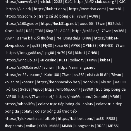
https://sunwin3.nl/
|
hitclub
|
XX88
|
KJC
|
https://b52-club.us.org/
|
KJC
|
https://kjc.ad/
|
https://kubet.eco/
|
https://xemtiso.com/
|
motchill
|
https://b52com.io
|
trang cá độ bóng đá
|
78win
|
AO88
|
https://c168.guide/
|
https://luck81.jp.net/
|
xoso66
|
78win
|
B52club
|
Xibet
|
lu88
|
K88
|
TT88
|
King88
|
AO88
|
https://rr88.cz/
|
78win
|
sv368
|
78win
|
game bài đổi thưởng
|
7M
|
Bongdalu
|
DH88
|
https://shbet-
okvip.uk.com/
|
qs88
|
Fly88
|
xoso 66
|
VIP66
|
OPEN88
|
OPEN88
|
78win
|
https://tongga88.us/
|
pg88
|
ric79
|
S8
|
8kbet
|
ON68
|
https://iwinclub.la/
|
Ku casino
|
Ku11
|
xoilac tv
|
Fun88
|
kubet
|
https://sv368.direct/
|
sunwin
|
https://zinmanga.net
|
https://ee88vie.com/
|
Kubet88
|
78win
|
sv368
|
nhà cái lô đề
|
78win
|
xoilac tv
|
xoso66
|
https://keonhacai55.bet/
|
socolive
|
Alo789
|
Ae888
|
xôi lạc
|
Sv368
|
Vip66
|
https://mb66p.com/
|
sv368
|
truc tiep bong da
|
VIP66
|
https://78winnh.net/
|
https://mb66q.com/
|
Xoso66
|
MB66
|
https://mb66.life/
|
colatv trực tiếp bóng đá
|
colatv
|
colatv truc tiep
bong da
|
colatv
|
colatv bóng đá trực tiếp
|
https://tylekeonhacai.futbol/
|
https://bshbet.com/
|
xx88
|
RR88
|
thapcamtv
|
xoilac
|
XX88
|
MM88
|
MM88
|
luongsontv
|
RR88
|
MB66
|