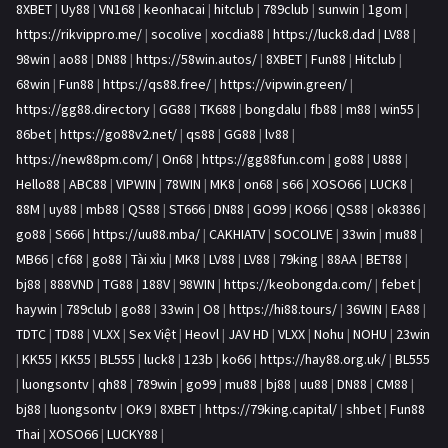
8XBET
|
Uy88
|
VN168
|
keonhacai
|
hitclub
|
789club
|
sunwin
|
1gom
|
https://rikvippro.me/
|
socolive
|
xocdia88
|
https://luck8.dad
|
LV88
|
98win
|
ao88
|
DN88
|
https://58win.autos/
|
8XBET
|
Fun88
|
Hitclub
|
68win
|
Fun88
|
https://qs88.free/
|
https://vipwin.green/
|
https://gg88.directory
|
GG88
|
TK688
|
bongdalu
|
fb88
|
m88
|
win55
|
86bet
|
https://go88v2.net/
|
qs88
|
GG88
|
lv88
|
https://new88pm.com/
|
On68
|
https://gg88fun.com
|
go88
|
U888
|
Hello88
|
ABC88
|
VIPWIN
|
78WIN
|
MK8
|
on68
|
s66
|
XOSO66
|
LUCK8
|
88M
|
uy88
|
mb88
|
QS88
|
ST666
|
DN88
|
GO99
|
KO66
|
QS88
|
ok8386
|
go88
|
S666
|
https://uu88.mba/
|
CAKHIATV
|
SOCOLIVE
|
33win
|
mu88
|
MB66
|
cf68
|
go88
|
Tài xỉu
|
MK8
|
LV88
|
LV88
|
79king
|
88AA
|
BET88
|
bj88
|
888VND
|
TG88
|
188V
|
98WIN
|
https://keobongda.com/
|
febet
|
haywin
|
789club
|
go88
|
33win
|
O8
|
https://hi88.tours/
|
36WIN
|
EA88
|
TDTC
|
TD88
|
VLXX
|
Sex Việt
|
Heovl
|
JAV HD
|
VLXX
|
Nohu
|
NOHU
|
23win
|
KK55
|
KK55
|
BL555
|
luck8
|
123b
|
ko66
|
https://hay88.org.uk/
|
BL555
|
luongsontv
|
qh88
|
789win
|
go99
|
mu88
|
bj88
|
uu88
|
DN88
|
CM88
|
bj88
|
luongsontv
|
OK9
|
8XBET
|
https://79king.capital/
|
shbet
|
Fun88
Thai
|
XOSO66
|
LUCKY88
|