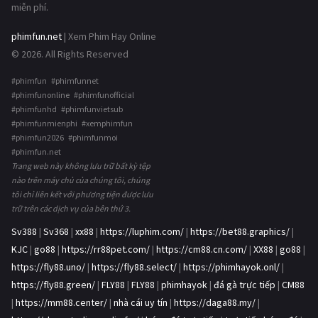
miễn phí.
phimfun.net
| Xem Phim Hay Online
© 2026. All Rights Reserved
#phimfun #phimfunnet
#phimfunonline #phimfunofficial
#phimfunhd #phimfunvietsub
#phimfunmienphi #xemphimfun
#phimfun2026 #phimfunmoi
#phimfun.net
Trang web này không lưu trữ bất kỳ tệp
nào trên máy chủ của chúng tôi, chúng
tôi chỉ liên kết với phương tiện được lưu
trữ trên các dịch vụ của bên thứ 3.
Sv388
|
Sv368
|
xx88
|
https://luphim.com/
|
https://bet88.graphics/
|
KJC
|
go88
|
https://rr88pet.com/
|
https://cm88.cn.com/
|
XX88
|
go88
|
https://fly88.uno/
|
https://fly88.select/
|
https://phimhayok.onl/
|
https://fly88.green/
|
FLY88
|
FLY88
|
phimhayok
|
đá gà trực tiếp
|
CM88
|
https://mm88.center/
|
nhà cái uy tín
|
https://daga88.my/
|