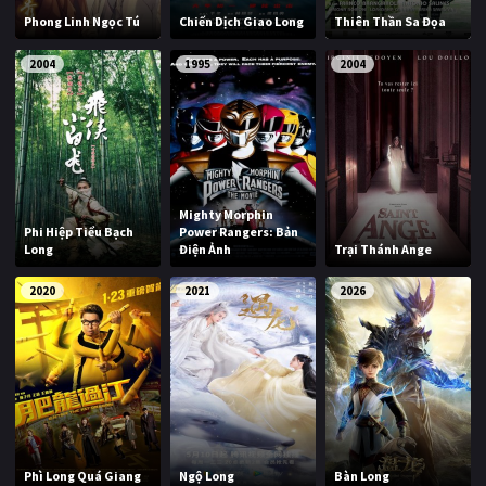
Phong Linh Ngọc Tú
Chiến Dịch Giao Long
Thiên Thần Sa Đọa
2004
1995
2004
Mighty Morphin
Phi Hiệp Tiểu Bạch
Power Rangers: Bản
Long
Điện Ảnh
Trại Thánh Ange
2020
2021
2026
Phì Long Quá Giang
Ngộ Long
Bàn Long