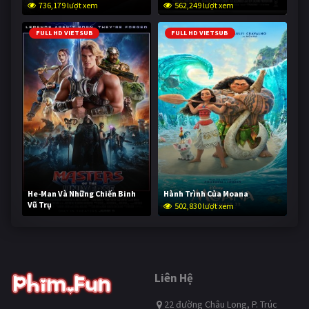
736,179 lượt xem
562,249 lượt xem
FULL HD VIETSUB
FULL HD VIETSUB
He-Man Và Những Chiến Binh
Hành Trình Của Moana
Vũ Trụ
502,830 lượt xem
252,772 lượt xem
Liên Hệ
22 đường Châu Long, P. Trúc