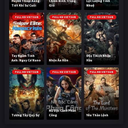
Huyền Thoại Aang:
Chiến Binh Trong
Lực Lượng Tinh
Tiết Khí Sư Cuối
Gió
Nhuệ
Cùng
FULL HD VIETSUB
FULL HD VIETSUB
FULL HD VIETSUB
Tay Ngắm Tinh
Độc Thích Nhập
Anh: Nguy Cơ Nano
Nhện Ăn Hồn
Hầu
FULL HD VIETSUB
FULL HD VIETSUB
FULL HD VIETSUB
Nữ Đặc Cảnh Phản
Tương Tây Quỷ Sự
Công
Yêu Thần Lệnh