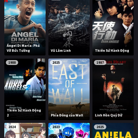
Ángel Di María: Phá
Vỡ Bức Tường
Vũ Lâm Linh
Thiên Sứ Hành Động
1988
2025
1987
Thiên Sứ Hành Động
2
Phía Đông của Wall
Linh Hồn Quỷ Dữ
2024
2023
2025