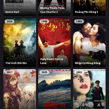
Những Thiên Thần
Annie Hall
Của Charlie 2
Hoàng Phi Hồng 5
2026
1995
1983
Only Fools Fall in
Thế Giới Đôi Khi
Love
Nhập Cư Hồng Kông
2017
2025
2002