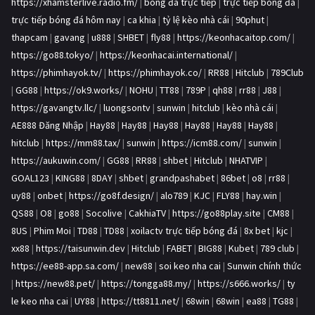
https://xhamsterlive.radio.fm/
|
bóng đá trực tiếp
|
trực tiếp bóng đá
|
trực tiếp bóng đá hôm nay
|
ca khia
|
tỷ lệ kèo nhà cái
|
90phut
|
thapcam
|
gavang
|
u888
|
SHBET
|
fly88
|
https://keonhacaitop.com/
|
https://go88.tokyo/
|
https://keonhacai.international/
|
https://phimhayok.tv/
|
https://phimhayok.co/
|
RR88
|
Hitclub
|
789Club
|
GG88
|
https://ok9.works/
|
NOHU
|
TT88
|
789P
|
qh88
|
rr88
|
J88
|
https://gavangtv.llc/
|
luongsontv
|
sunwin
|
hitclub
|
kèo nhà cái
|
AE888 Đăng Nhập
|
Hay88
|
Hay88
|
Hay88
|
Hay88
|
Hay88
|
Hay88
|
hitclub
|
https://mm88.tax/
|
sunwin
|
https://icm88.com/
|
sunwin
|
https://aukuwin.com/
|
GG88
|
RR88
|
shbet
|
Hitclub
|
NHATVIP
|
GOAL123
|
KING88
|
8DAY
|
shbet
|
grandpashabet
|
86bet
|
o8
|
rr88
|
uy88
|
onbet
|
https://go8f.design/
|
alo789
|
KJC
|
FLY88
|
hay.win
|
QS88
|
O8
|
go88
|
Socolive
|
CakhiaTV
|
https://go88play.site
|
CM88
|
8US
|
Phim Moi
|
TD88
|
TD88
|
xoilactv trực tiếp bóng đá
|
8x bet
|
kjc
|
xx88
|
https://taisunwin.dev
|
Hitclub
|
FABET
|
BIG88
|
Kubet
|
789 club
|
https://ee88-app.sa.com/
|
new88
|
soi keo nha cai
|
Sunwin chính thức
|
https://new88.pet/
|
https://tongga88.my/
|
https://s666.works/
|
ty
le keo nha cai
|
UY88
|
https://tt8811.net/
|
68win
|
68win
|
ea88
|
TG88
|