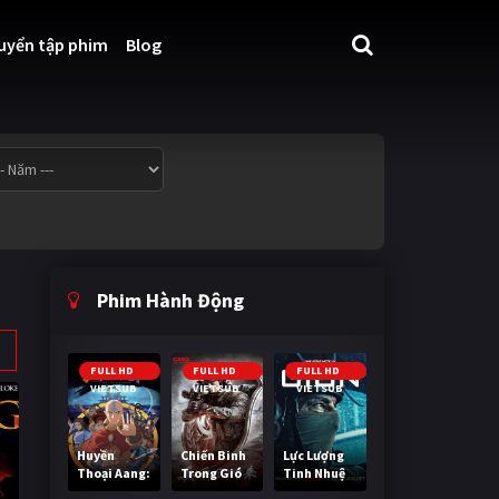
uyển tập phim
Blog
Phim Hành Động
FULL HD
FULL HD
FULL HD
VIETSUB
VIETSUB
VIETSUB
Huyền
Chiến Binh
Lực Lượng
Thoại Aang:
Trong Gió
Tinh Nhuệ
Tiết Khí Sư