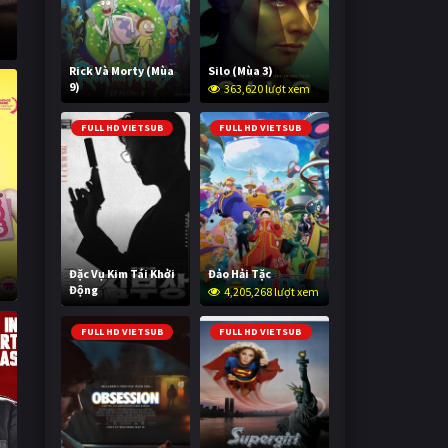
Rick Và Morty (Mùa
Silo (Mùa 3)
9)
363,620 lượt xem
2,996,972 lượt xem
FULL HD VIETSUB
FULL HD VIETSUB
Đặc Vụ Kim Tái Khởi
Đảo Hải Tặc
Động
4,205,268 lượt xem
595,957 lượt xem
FULL HD VIETSUB
FULL HD VIETSUB