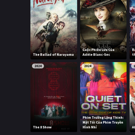
Cuộc Phiêu Lưu Của
R
The Ballad of Narayama
Adèle Blanc-Sec
t
2024
2024
Phim Trường Lặng Thinh:
Mặt Tối Của Phim Truyền
The 8 Show
Hình Nhí
A