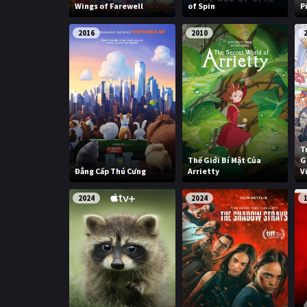
Wings of Farewell
of Spin
P
2016
2010
T
Thế Giới Bí Mật Của
G
Đẳng Cấp Thú Cưng
Arrietty
V
2024
2024