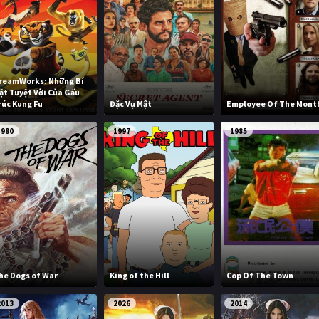
reamWorks: Những Bí
ật Tuyệt Vời Của Gấu
rúc Kung Fu
Đặc Vụ Mật
Employee Of The Mont
1980
1997
1985
he Dogs of War
King of the Hill
Cop Of The Town
2013
2026
2014