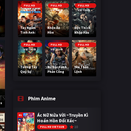
Cuối Cùng
FULL HD
FULL HD
FULL HD
VIETSUB
VIETSUB
VIETSUB
Tay Ngắm
Nhện Ăn
Độc Thích
Tinh Anh:
Hồn
Nhập Hầu
Nguy Cơ
Nano
FULL HD
FULL HD
FULL HD
VIETSUB
VIETSUB
VIETSUB
Tương Tây
Nữ Đặc Cảnh
Yêu Thần
Quỷ Sự
Phản Công
Lệnh
Phim Anime
ts
Ác Nữ Nửa Vời ~Truyền Kì
#1
Hoán Hồn Đổi Xác~
10
FULL HD VIETSUB