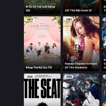
Bí Ẩn Về Thế Giới Động
K
Vật
Sát Thủ Mật Danh 13
T
2019
1982
N
Female Teacher In Front
G
Nàng Thư Ký Của Tôi
Of The Students
C
2025
2026