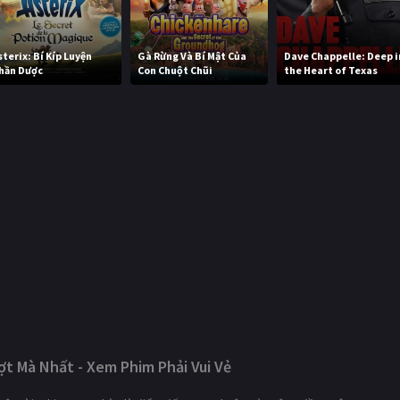
sterix: Bí Kíp Luyện
Gà Rừng Và Bí Mật Của
Dave Chappelle: Deep i
hần Dược
Con Chuột Chũi
the Heart of Texas
t Mà Nhất - Xem Phim Phải Vui Vẻ