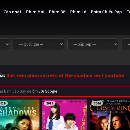
Cập nhật
Phim Mới
Phim Bộ
Phim Lẻ
Phim Chiếu Rạp
T
óa:
link xem phim secrets of the shadow sect youtube
thử bấm vào đây để
tìm với Google
2019
2017
2004