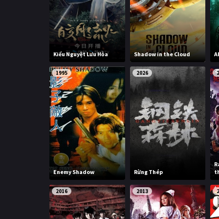
Kiểu Nguyệt Lưu Hỏa
Shadow in the Cloud
A
1995
2026
R
Enemy Shadow
Rừng Thép
t
2016
2013