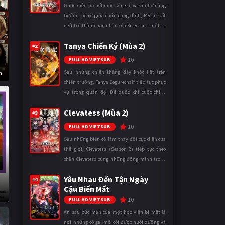
Được điện hạ hết mực sủng ái và ví như nàng
bướm rực rỡ giữa chốn cung đình, Reirin bất
ngờ trở thành nạn nhân của Keigetsu – một kẻ
sống ký sinh trong triều đình đã sử dụng ma
Tanya Chiến Ký (Mùa 2)
thuật để hoán đổi th ...
#2
10
FULL HD VIETSUB
Sau những chiến thắng đầy khốc liệt trên
h
chiến trường, Tanya Degurechaff tiếp tục phục
vụ trong quân đội Đế quốc khi cuộc chiến
ngày càng leo thang và mở rộng trên nhiều
Clevatess (Mùa 2)
mặt trận. Dù sở hữu tài năn ...
#3
10
FULL HD VIETSUB
Sau những biến cố làm thay đổi cục diện của
thế giới, Clevatess (Season 2) tiếp tục theo
chân Clevatess cùng những đồng minh trong
cuộc chiến chống lại các thế lực đang đẩy nhân
Yêu Nhau Đến Tận Ngày
loại đến bờ vực diệ ...
#4
Cậu Biến Mất
10
FULL HD VIETSUB
Ẩn sau bức màn của một học viện bí mật là
nơi những cô gái mồ côi được nuôi dưỡng và