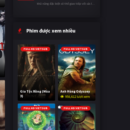
khả năng đặc biệt có thể giao tiếp với các loài
động vật. Bị mọi người xa lánh vì sự khác biệt
của mình, cậu ...
Phim được xem nhiều
FULL HD VIETSUB
FULL HD VIETSUB
Gia Tộc Rồng (Mùa
Anh Hùng Odyssey
3)
956,612 lượt xem
2,022,495 lượt xem
FULL HD VIETSUB
FULL HD VIETSUB