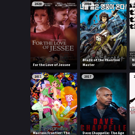
2020
2006
Blade of the Phantom
N
For the Love of Jessee
Master
S
2011
2017
Macross Frontier: The
Dave Chappelle: The Age
T