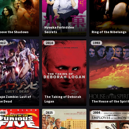
Hyouka Forbidden
bove the Shadows
Secrets
Ring of the Nibelungs
2012
2014
1993
ape Zombie: Lust of
The Taking of Deborah
he Dead
Logan
The House of the Spiri
2008
2025
2004