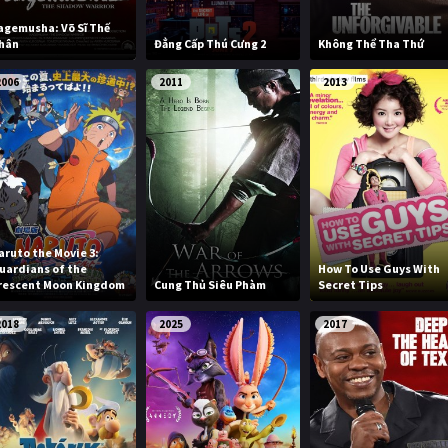
agemusha: Võ Sĩ Thế
hân
Đẳng Cấp Thú Cưng 2
Không Thể Tha Thứ
2006
2011
2013
aruto the Movie 3:
uardians of the
How To Use Guys With
rescent Moon Kingdom
Cung Thủ Siêu Phàm
Secret Tips
2018
2025
2017