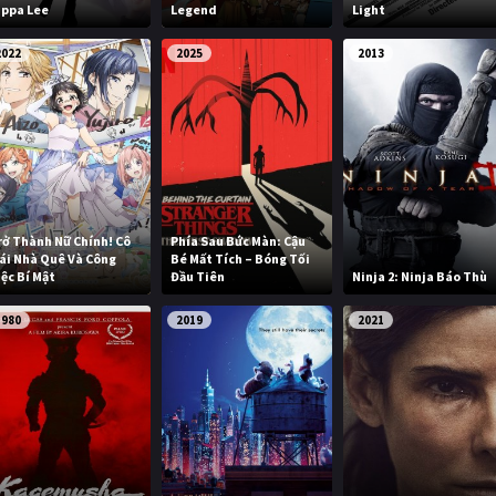
ippa Lee
Legend
Light
2022
2025
2013
rở Thành Nữ Chính! Cô
Phía Sau Bức Màn: Cậu
ái Nhà Quê Và Công
Bé Mất Tích – Bóng Tối
iệc Bí Mật
Đầu Tiên
Ninja 2: Ninja Báo Thù
1980
2019
2021