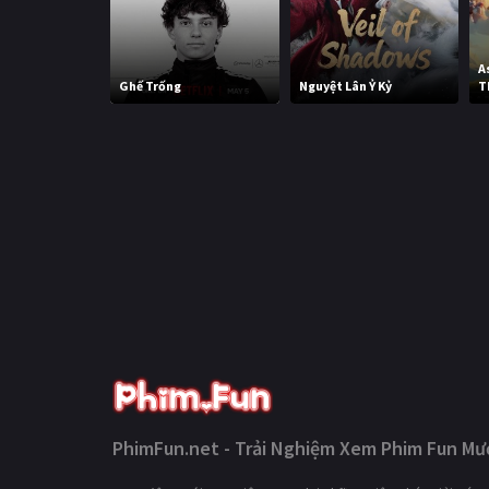
A
Ghế Trống
Nguyệt Lân Ỷ Kỷ
T
PhimFun.net - Trải Nghiệm Xem Phim Fun Mượ