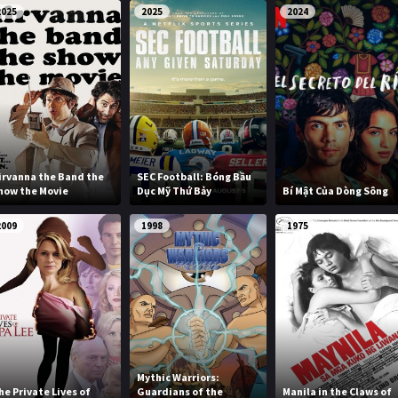
2025
2025
2024
irvanna the Band the
SEC Football: Bóng Bầu
how the Movie
Dục Mỹ Thứ Bảy
Bí Mật Của Dòng Sông
2009
1998
1975
Mythic Warriors:
he Private Lives of
Guardians of the
Manila in the Claws of