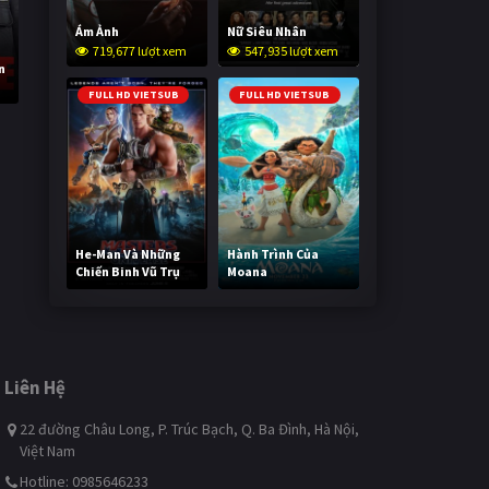
Ám Ảnh
Nữ Siêu Nhân
719,677 lượt xem
547,935 lượt xem
n
FULL HD VIETSUB
FULL HD VIETSUB
He-Man Và Những
Hành Trình Của
Chiến Binh Vũ Trụ
Moana
238,967 lượt xem
490,321 lượt xem
Liên Hệ
22 đường Châu Long, P. Trúc Bạch, Q. Ba Đình, Hà Nội,
Việt Nam
Hotline: 0985646233