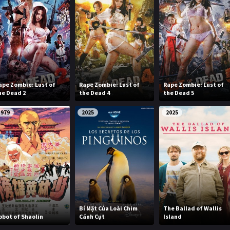
ape Zombie: Lust of
Rape Zombie: Lust of
Rape Zombie: Lust of
he Dead 2
the Dead 4
the Dead 5
1979
2025
2025
Bí Mật Của Loài Chim
The Ballad of Wallis
bbot of Shaolin
Cánh Cụt
Island