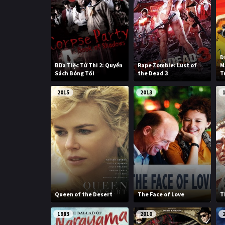
D
Bữa Tiệc Tử Thi 2: Quyển
Rape Zombie: Lust of
M
Sách Bóng Tối
the Dead 3
T
2015
2013
Queen of the Desert
The Face of Love
T
1983
2010