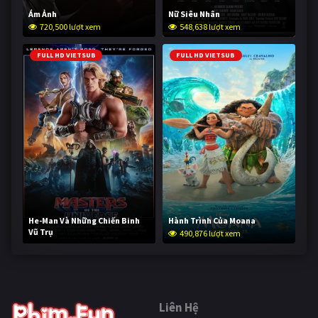
Ám Ảnh
Nữ Siêu Nhân
720,500 lượt xem
548,638 lượt xem
FULL HD VIETSUB
FULL HD VIETSUB
He-Man Và Những Chiến Binh
Hành Trình Của Moana
Vũ Trụ
490,876 lượt xem
239,633 lượt xem
Liên Hệ