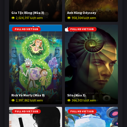
Gia Tộc Rồng (Mùa 3)
Anh Hùng Odyssey
2,024,397 lượt xem
958,304 lượt xem
FULL HD VIETSUB
FULL HD VIETSUB
Rick Và Morty (Mùa 9)
Silo (Mùa 3)
2,997,862 lượt xem
366,303 lượt xem
FULL HD VIETSUB
FULL HD VIETSUB