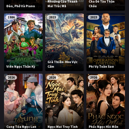
Nhoáng Của Thanh
Cha Đẻ Tàu Thần
Đào, Phở Và Piano
Mai Trúc Mã
Châu
1986
2023
2023
Già Thiên: Khu Vực
Viên Ngọc Thần Kỳ
Cấm
Phi Vụ Toàn Sao
2026
2026
2026
Cung Tỏa Ngọc Lan
Ngọc Mai Truy Tình
Phác Ngọc Hồi Môn