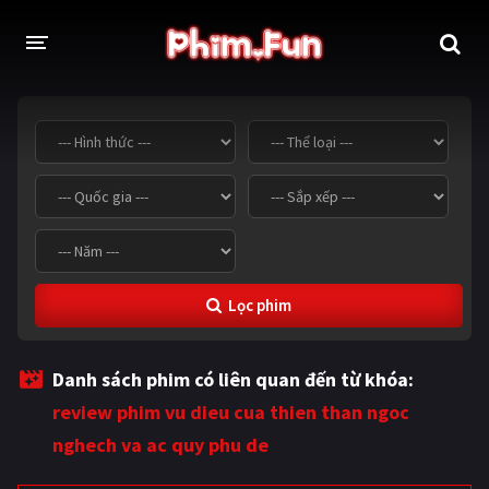
THỂ LOẠI
Thần thoại - Cổ trang
Hành động
Tâm lý
Chiến tranh
Võ thuật - Kiếm hiệp
Nhạc kịch
Lọc phim
Kinh dị
Tội phạm - Hình sự
Phiêu lưu
Hài hước
Danh sách phim có liên quan đến từ khóa:
Viễn tưởng
Khoa học - Tài liệu
review phim vu dieu cua thien than ngoc
Hoạt hình
Thể thao
nghech va ac quy phu de
Tình cảm - Lãng mạn
Kỳ ảo