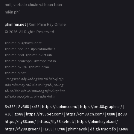
mới, vietsub chuẩn và hoàn toàn
miễn phí.
phimfun.net
| Xem Phim Hay Online
© 2026. All Rights Reserved
#phimfun #phimfunnet
#phimfunonline #phimfunofficial
#phimfunhd #phimfunvietsub
#phimfunmienphi #xemphimfun
#phimfun2026 #phimfunmoi
#phimfun.net
Trang web này không lưu trữ bất kỳ tệp
nào trên máy chủ của chúng tôi, chúng
tôi chỉ liên kết với phương tiện được lưu
trữ trên các dịch vụ của bên thứ 3.
Sv388
|
Sv368
|
xx88
|
https://luphim.com/
|
https://bet88.graphics/
|
KJC
|
go88
|
https://rr88pet.com/
|
https://cm88.cn.com/
|
XX88
|
go88
|
https://fly88.uno/
|
https://fly88.select/
|
https://phimhayok.onl/
|
https://fly88.green/
|
FLY88
|
FLY88
|
phimhayok
|
đá gà trực tiếp
|
CM88