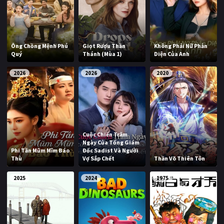
Ông Chồng Mệnh Phú
Giọt Rượu Thần
Không Phải Nữ Phản
Quý
Thánh (Mùa 1)
Diện Của Anh
2026
2026
2020
Cuộc Chiến Trăm
Ngày Của Tổng Giám
Phi Tần Mũm Mĩm Báo
Đốc Sadist Và Người
Thù
Vợ Sắp Chết
Thần Võ Thiên Tôn
2025
2024
1975