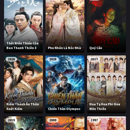
Thời Niên Thiếu Của
Bao Thanh Thiên 3
Phu Nhân Là Nóc Nhà
Quỷ Cẩu
2026
2026
2017
Kiếm Thánh Ẩn Thân
Hoa Tạ Hoa Phi Hoa
Xuất Kiếm
Chiến Thần Olympus
Mãn Thiên
2019
2000
1997