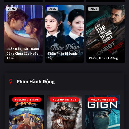
2026
2026
2020
Cướp Dâu, Tôi Thành
Công Chúa Của Hoắc
Thân Phận Bị Đánh
Thiếu
Cắp
Phi Vụ Hoàn Lương
Phim Hành Động
FULL HD VIETSUB
FULL HD VIETSUB
FULL HD VIETSUB