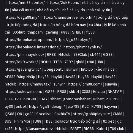
|
https://mm88.center/
|
https://2ok9.com/
|
nhà cái uy tín
|
nhà cái uy
tín
|
nhà cái uy tín
|
nhà cái uy tín
|
nhà cái uy tín
|
nhà cái uy tín
|
https://daga88.my/
|
https://xhamsterlive.radio.fm/
|
bóng đá trực tiếp
|
trực tiếp bóng đá
|
trực tiếp bóng đá hôm nay
|
ca khia
|
tỷ lệ kèo nhà
cái
|
90phut
|
thapcam
|
gavang
|
u888
|
SHBET
|
fly88
|
https://keonhacaitop.com/
|
https://go88.tokyo/
|
https://keonhacai.international/
|
https://phimhayok.tv/
|
https://phimhayok.co/
|
RR88
|
Hitclub
|
789Club
|
ck444
|
GG88
|
https://ok9.works/
|
NOHU
|
TT88
|
789P
|
qh88
|
rr88
|
J88
|
https://gavangtv.llc/
|
luongsontv
|
sunwin
|
hitclub
|
kèo nhà cái
|
AE888 Đăng Nhập
|
Hay88
|
Hay88
|
Hay88
|
Hay88
|
Hay88
|
Hay88
|
hitclub
|
https://mm88.tax/
|
sunwin
|
https://icm88.com/
|
sunwin
|
https://aukuwin.com/
|
GG88
|
RR88
|
shbet
|
XX88
|
Hitclub
|
NHATVIP
|
GOAL123
|
KING88
|
8DAY
|
shbet
|
grandpashabet
|
86bet
|
o8
|
rr88
|
uy88
|
onbet
|
https://go8f.design/
|
alo789
|
KJC
|
FLY88
|
hay.win
|
QS88
|
O8
|
go88
|
Socolive
|
CakhiaTV
|
https://go88play.site
|
CM88
|
8US
|
Phim Moi
|
TD88
|
TD88
|
xoilactv trực tiếp bóng đá
|
8x bet
|
kjc
|
xx88
|
https://taisunwin.dev
|
Hitclub
|
FABET
|
BIG88
|
Kubet
|
789 club
|