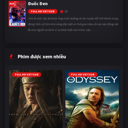
Đuốc Đen
#10
10
FULL HD VIETSUB
Jirô là một cậu bé được ông nuôi dưỡng và rèn luyện để trở thành ninja,
đồng thời sở hữu khả năng đặc biệt có thể giao tiếp với các loài động vật.
Bị mọi người xa lánh vì sự khác biệt của mình, cậu ...
Phim được xem nhiều
FULL HD VIETSUB
FULL HD VIETSUB