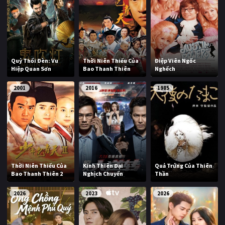
Quỷ Thổi Đèn: Vu
Thời Niên Thiếu Của
Điệp Viên Ngốc
Hiệp Quan Sơn
Bao Thanh Thiên
Nghếch
2001
2016
1985
Thời Niên Thiếu Của
Kinh Thiên Đại
Quả Trứng Của Thiên
Bao Thanh Thiên 2
Nghịch Chuyển
Thần
2026
2023
2026