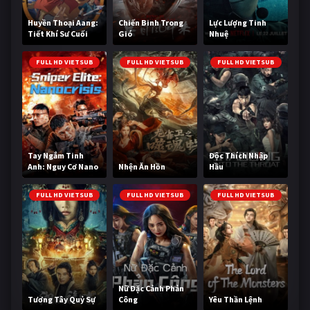
Huyền Thoại Aang:
Chiến Binh Trong
Lực Lượng Tinh
Tiết Khí Sư Cuối
Gió
Nhuệ
Cùng
FULL HD VIETSUB
FULL HD VIETSUB
FULL HD VIETSUB
Tay Ngắm Tinh
Độc Thích Nhập
Anh: Nguy Cơ Nano
Nhện Ăn Hồn
Hầu
FULL HD VIETSUB
FULL HD VIETSUB
FULL HD VIETSUB
Nữ Đặc Cảnh Phản
Tương Tây Quỷ Sự
Công
Yêu Thần Lệnh