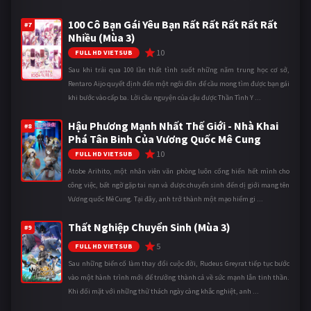
100 Cô Bạn Gái Yêu Bạn Rất Rất Rất Rất Rất
#7
Nhiều (Mùa 3)
10
FULL HD VIETSUB
Sau khi trải qua 100 lần thất tình suốt những năm trung học cơ sở,
Rentaro Aijo quyết định đến một ngôi đền để cầu mong tìm được bạn gái
khi bước vào cấp ba. Lời cầu nguyện của cậu được Thần Tình Y ...
Hậu Phương Mạnh Nhất Thế Giới - Nhà Khai
#8
Phá Tân Binh Của Vương Quốc Mê Cung
10
FULL HD VIETSUB
Atobe Arihito, một nhân viên văn phòng luôn cống hiến hết mình cho
công việc, bất ngờ gặp tai nạn và được chuyển sinh đến dị giới mang tên
Vương quốc Mê Cung. Tại đây, anh trở thành một mạo hiểm gi ...
Thất Nghiệp Chuyển Sinh (Mùa 3)
#9
5
FULL HD VIETSUB
Sau những biến cố làm thay đổi cuộc đời, Rudeus Greyrat tiếp tục bước
vào một hành trình mới để trưởng thành cả về sức mạnh lẫn tinh thần.
Khi đối mặt với những thử thách ngày càng khắc nghiệt, anh ...