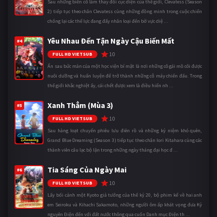
Sau những biến cố làm thay đổi cục diện của thế giới, Clevatess (Season
2) tiếp tục theo chân Clevatess cùng những đồng minh trong cuộc chiến
chống lại các thế lực đang đẩy nhân loại đến bờ vực diệ ...
Yêu Nhau Đến Tận Ngày Cậu Biến Mất
#4
10
FULL HD VIETSUB
Ẩn sau bức màn của một học viện bí mật là nơi những cô gái mồ côi được
nuôi dưỡng và huấn luyện để trở thành những cỗ máy chiến đấu. Trong
thế giới khắc nghiệt ấy, cái chết được xem là điều hiển nh ...
Xanh Thẳm (Mùa 3)
#5
10
FULL HD VIETSUB
Sau hàng loạt chuyến phiêu lưu điên rồ và những kỷ niệm khó quên,
Grand Blue Dreaming (Season 3) tiếp tục theo chân Iori Kitahara cùng các
thành viên câu lạc bộ lặn trong những ngày tháng đại học đ ...
Tia Sáng Của Ngày Mai
#6
10
FULL HD VIETSUB
Lấy bối cảnh một Kyoto giả tưởng của thế kỷ 20, bộ phim kể về hai anh
em Seiroku và Kihachi Sakamoto, những người ôm ấp khát vọng đưa Kỷ
nguyên Điện đến với đất nước thông qua cuốn Danh mục Điện th ...