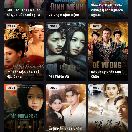
Shin Cậu Bé Bút Chì:
Gửi Thời Thanh Xuân
Vương Quốc Nghệch
Sẽ Qua Của Chúng Ta
Va Chạm Định Mệnh
Ngoạc
2026
2005
2026
Phi Tần Mập Báo Thù
Đế Vương Chấn Cửu
Hậu Cung
Phi Thiên Vũ
Châu
2024
2026
2012
Cuộc Hôn Nhân Chớp