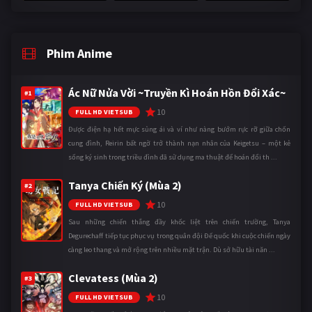
Phim Anime
Ác Nữ Nửa Vời ~Truyền Kì Hoán Hồn Đổi Xác~
#1
10
FULL HD VIETSUB
Được điện hạ hết mực sủng ái và ví như nàng bướm rực rỡ giữa chốn
cung đình, Reirin bất ngờ trở thành nạn nhân của Keigetsu – một kẻ
sống ký sinh trong triều đình đã sử dụng ma thuật để hoán đổi th ...
Tanya Chiến Ký (Mùa 2)
#2
10
FULL HD VIETSUB
Sau những chiến thắng đầy khốc liệt trên chiến trường, Tanya
Degurechaff tiếp tục phục vụ trong quân đội Đế quốc khi cuộc chiến ngày
càng leo thang và mở rộng trên nhiều mặt trận. Dù sở hữu tài năn ...
Clevatess (Mùa 2)
#3
10
FULL HD VIETSUB