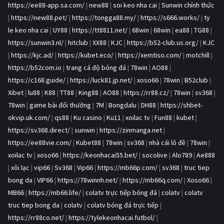
https://ee88-app.sa.com/
|
new88
|
soi keo nha cai
|
Sunwin chính thức
|
https://new88.pet/
|
https://tongga88.my/
|
https://s666.works/
|
ty
le keo nha cai
|
UY88
|
https://tt8811.net/
|
68win
|
68win
|
ea88
|
TG88
|
https://sunwin3.nl/
|
hitclub
|
XX88
|
KJC
|
https://b52-club.us.org/
|
KJC
|
https://kjc.ad/
|
https://kubet.eco/
|
https://xemtiso.com/
|
motchill
|
https://b52com.io
|
trang cá độ bóng đá
|
78win
|
AO88
|
https://c168.guide/
|
https://luck81.jp.net/
|
xoso66
|
78win
|
B52club
|
Xibet
|
lu88
|
K88
|
TT88
|
King88
|
AO88
|
https://rr88.cz/
|
78win
|
sv368
|
78win
|
game bài đổi thưởng
|
7M
|
Bongdalu
|
DH88
|
https://shbet-
okvip.uk.com/
|
qs88
|
Ku casino
|
Ku11
|
xoilac tv
|
Fun88
|
kubet
|
https://sv368.direct/
|
sunwin
|
https://zinmanga.net
|
https://ee88vie.com/
|
Kubet88
|
78win
|
sv368
|
nhà cái lô đề
|
78win
|
xoilac tv
|
xoso66
|
https://keonhacai55.bet/
|
socolive
|
Alo789
|
Ae888
|
xôi lạc
|
vip66
|
Sv368
|
Vip66
|
https://mb66p.com/
|
sv368
|
truc tiep
bong da
|
VIP66
|
https://78winnh.net/
|
https://mb66q.com/
|
Xoso66
|
MB66
|
https://mb66.life/
|
colatv trực tiếp bóng đá
|
colatv
|
colatv
truc tiep bong da
|
colatv
|
colatv bóng đá trực tiếp
|
https://rr88co.net/
|
https://tylekeonhacai.futbol/
|