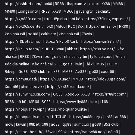
https://bshbet.com/
|
xx88
|
RR88
|
thapcamtv
|
xoilac
|
XX88
|
MM88
|
MM88
|
luongsontv
|
RR88
|
XX88
|
MB66
|
gavangtv
|
cakhiatv
|
https://go88fc.com/
|
trực tiếp nba
|
soi kèo
|
https://79king.express/
|
https://ok365.center/
|
ok9
|
MB66
|
KJC
|
8xx
|
https://mm88.io/
|
RR88
|
kèo nhà cái
|
bet88
|
cakhiatv
|
kèo nhà cái
|
78win
|
https://f8beta2.me/
|
https://rikvip97.art/
|
https://sunwin97.art/
|
https://kclub.team/
|
SHBET
|
xx88
|
8kbet
|
https://rr88.se.net/
|
kèo
nhà cái
|
RR88
|
78win
|
bongdalu
|
nha cai uy tin
|
ty le ca cuoc
|
7mcn
|
Xóc đĩa online
|
Kèo nhà cái 5
|
88goals
|
iwin
|
Tài xỉu MD5
|
1GOM
|
Rikvip
|
Go88
|
B52 club
|
max88
|
MM88
|
Ae888
|
go88
|
xoso66
|
https://cm88.dad/
|
https://hi88.uno/
|
MM88
|
https://alo789ga.com/
|
Xoso66
|
phim sex vlxx
|
https://xx88brand.com/
|
https://sunwin19.cn.com/
|
GG88
|
Xoso66
|
XX88
|
https://rr88it.com/
|
RR88
|
nổ hũ
|
MB66
|
SC88
|
https://www.fly888.club/
|
f168
|
https://hoiquantv.vip/
|
https://hoiquantv.site/
|
https://hoiquantv.online/
|
HITCLUB
|
https://uu88n.org/
|
tr88
|
ae888
|
mcw
|
kuwin
|
88bet
|
x88
|
ao88
|
qq88
|
sumclub
|
go88
|
B52 club
|
https://shbet.health/
|
33win
|
99ok
|
https://vnew88.net/
|
nổ hũ
|