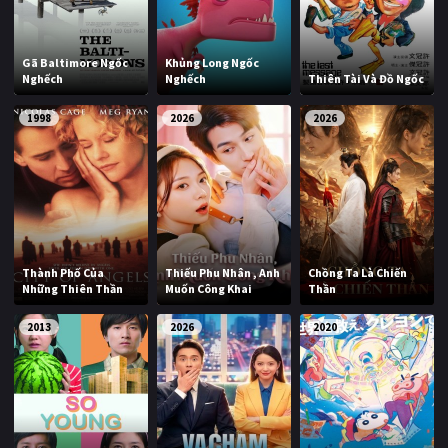
Gã Baltimore Ngốc
Khủng Long Ngốc
Nghếch
Nghếch
Thiên Tài Và Đồ Ngốc
1998
2026
2026
Thành Phố Của
Thiếu Phu Nhân , Anh
Chồng Ta Là Chiến
Những Thiên Thần
Muốn Công Khai
Thần
2013
2026
2020