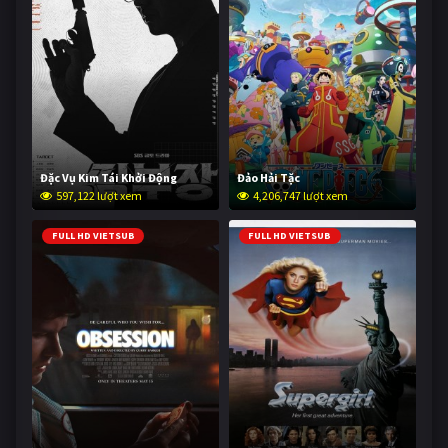
Đặc Vụ Kim Tái Khởi Động
Đảo Hải Tặc
597,122 lượt xem
4,206,747 lượt xem
FULL HD VIETSUB
FULL HD VIETSUB