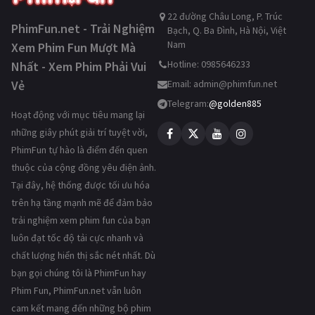
22 đường Châu Long, P. Trúc
PhimFun.net - Trải Nghiệm
Bạch, Q. Ba Đình, Hà Nội, Việt
Nam
Xem Phim Fun Mượt Mà
Hotline: 0985646233
Nhất - Xem Phim Phải Vui
Vẻ
Email:
admin@phimfun.net
Telegram:
@golden885
Hoạt động với mục tiêu mang lại
những giây phút giải trí tuyệt vời,
PhimFun tự hào là điểm đến quen
thuộc của cộng đồng yêu điện ảnh.
Tại đây, hệ thống được tối ưu hóa
trên hạ tầng mạnh mẽ để đảm bảo
trải nghiệm xem phim fun của bạn
luôn đạt tốc độ tải cực nhanh và
chất lượng hiển thị sắc nét nhất. Dù
bạn gọi chúng tôi là PhimFun hay
Phim Fun, PhimFun.net vẫn luôn
cam kết mang đến những bộ phim