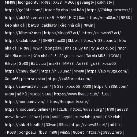
MM88
|
luongsontv
|
RR88
|
XX88
|
MB66
|
gavangtv
|
cakhiatv
|
https://go88fc.com/
|
trực tiếp nba
|
soi kèo
|
https://79king.express/
|
https://ok365.center/
|
ok9
|
MB66
|
KJC
|
8xx
|
https://mm88.io/
|
RR88
|
kèo nhà cái
|
bet88
|
cakhiatv
|
kèo nhà cái
|
78win
|
https://f8beta2.me/
|
https://rikvip97.art/
|
https://sunwin97.art/
|
https://kclub.team/
|
SHBET
|
xx88
|
8kbet
|
https://rr88.se.net/
|
kèo
nhà cái
|
RR88
|
78win
|
bongdalu
|
nha cai uy tin
|
ty le ca cuoc
|
7mcn
|
Xóc đĩa online
|
Kèo nhà cái 5
|
88goals
|
iwin
|
Tài xỉu MD5
|
1GOM
|
Rikvip
|
Go88
|
B52 club
|
max88
|
MM88
|
Ae888
|
go88
|
xoso66
|
https://cm88.dad/
|
https://hi88.uno/
|
MM88
|
https://alo789ga.com/
|
Xoso66
|
phim sex vlxx
|
https://xx88brand.com/
|
https://sunwin19.cn.com/
|
GG88
|
Xoso66
|
XX88
|
https://rr88it.com/
|
RR88
|
nổ hũ
|
MB66
|
SC88
|
https://www.fly888.club/
|
f168
|
https://hoiquantv.vip/
|
https://hoiquantv.site/
|
https://hoiquantv.online/
|
HITCLUB
|
https://uu88n.org/
|
tr88
|
ae888
|
mcw
|
kuwin
|
88bet
|
x88
|
ao88
|
qq88
|
sumclub
|
go88
|
B52 club
|
https://shbet.health/
|
33win
|
99ok
|
https://vnew88.net/
|
nổ hũ
|
TK688
|
bongdalu
|
fb88
|
m88
|
win55
|
86bet
|
https://go88v2.net/
|