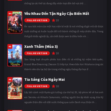
chống lại các thế lực đang đẩy nhân loại đến bờ vực diệ ...
Yêu Nhau Đến Tận Ngày Cậu Biến Mất
#4
10
FULL HD VIETSUB
Ẩn sau bức màn của một học viện bí mật là nơi những cô gái mồ côi được
nuôi dưỡng và huấn luyện để trở thành những cỗ máy chiến đấu. Trong
thế giới khắc nghiệt ấy, cái chết được xem là điều hiển nh ...
Xanh Thẳm (Mùa 3)
#5
10
FULL HD VIETSUB
Sau hàng loạt chuyến phiêu lưu điên rồ và những kỷ niệm khó quên,
Grand Blue Dreaming (Season 3) tiếp tục theo chân Iori Kitahara cùng các
thành viên câu lạc bộ lặn trong những ngày tháng đại học đ ...
Tia Sáng Của Ngày Mai
#6
10
FULL HD VIETSUB
Lấy bối cảnh một Kyoto giả tưởng của thế kỷ 20, bộ phim kể về hai anh
em Seiroku và Kihachi Sakamoto, những người ôm ấp khát vọng đưa Kỷ
nguyên Điện đến với đất nước thông qua cuốn Danh mục Điện th ...