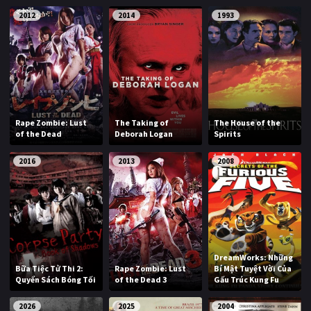
PHIM MỚI
2012
2014
1993
PHIM BỘ
PHIM LẺ
PHIM CHIẾU RẠP
Rape Zombie: Lust
The Taking of
The House of the
TUYỂN TẬP PHIM
of the Dead
Deborah Logan
Spirits
BLOG
2016
2013
2008
DreamWorks: Những
Bữa Tiệc Tử Thi 2:
Rape Zombie: Lust
Bí Mật Tuyệt Vời Của
Quyển Sách Bóng Tối
of the Dead 3
Gấu Trúc Kung Fu
2026
2025
2004