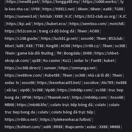
|
https://new88.pet/
|
https://tongga88.my/
|
https://s666.works/
|
ty
le keo nha cai
|
UY88
|
https://tt8811.net/
|
68win
|
68win
|
ea88
|
TG88
|
https://sunwin3.nl/
|
hitclub
|
XX88
|
KJC
|
https://b52-club.us.org/
|
KJC
|
https://kjc.ad/
|
https://kubet.eco/
|
https://xemtiso.com/
|
motchill
|
https://b52com.io
|
trang cá độ bóng đá
|
78win
|
AO88
|
https://c168.guide/
|
https://luck81.jp.net/
|
xoso66
|
78win
|
B52club
|
Xibet
|
lu88
|
K88
|
TT88
|
King88
|
AO88
|
https://rr88.cz/
|
78win
|
sv368
|
78win
|
game bài đổi thưởng
|
7M
|
Bongdalu
|
DH88
|
https://shbet-
okvip.uk.com/
|
qs88
|
Ku casino
|
Ku11
|
xoilac tv
|
Fun88
|
kubet
|
https://sv368.direct/
|
sunwin
|
https://zinmanga.net
|
https://ee88vie.com/
|
Kubet88
|
78win
|
sv368
|
nhà cái lô đề
|
78win
|
xoilac tv
|
xoso66
|
https://keonhacai55.bet/
|
socolive
|
Alo789
|
Ae888
|
xôi lạc
|
vip66
|
Sv368
|
Vip66
|
https://mb66p.com/
|
sv368
|
truc tiep
bong da
|
VIP66
|
https://78winnh.net/
|
https://mb66q.com/
|
Xoso66
|
MB66
|
https://mb66.life/
|
colatv trực tiếp bóng đá
|
colatv
|
colatv
truc tiep bong da
|
colatv
|
colatv bóng đá trực tiếp
|
https://rr88co.net/
|
https://tylekeonhacai.futbol/
|
https://bshbet.com/
|
xx88
|
RR88
|
thapcamtv
|
xoilac
|
XX88
|
MM88
|