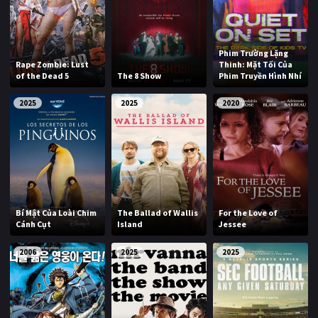
Phim Trường Lặng
Rape Zombie: Lust
Thinh: Mặt Tối Của
of the Dead 5
The 8 Show
Phim Truyền Hình Nhí
2025
2025
2020
Bí Mật Của Loài Chim
The Ballad of Wallis
For the Love of
Cánh Cụt
Island
Jessee
2006
2025
2025