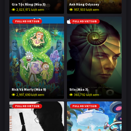
Gia Tộc Rồng (Mùa 3)
Anh Hùng Odyssey
2,023,971 lượt xem
957,933 lượt xem
FULL HD VIETSUB
FULL HD VIETSUB
Rick Và Morty (Mùa 9)
Silo (Mùa 3)
2,997,690 lượt xem
365,792 lượt xem
FULL HD VIETSUB
FULL HD VIETSUB