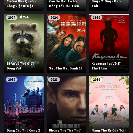
Cô Gái Nhà Quê Và
Cậu Bé Mất Tích –
Ninja 2: Ninja Báo
Công Việc Bí Mật
Bóng Tối Đầu Tiên
Thù
2024
2024
1980
Bí Ẩn Về Thế Giới
Kagemusha: Võ Sĩ
Động Vật
Sát Thủ Mật Danh 13
Thế Thân
2019
2021
2019
Đẳng Cấp Thú Cưng 2
Không Thể Tha Thứ
Nàng Thư Ký Của Tôi