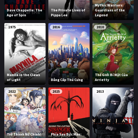
Mythic Warriors:
Dave Chappelle: The
The Private Lives of
Guardians of the
Age of Spin
Pippa Lee
Legend
1975
2016
2010
Manila in the Claws
Thế Giới Bí Mật Của
of Light
Đẳng Cấp Thú Cưng
Arrietty
2022
2025
2013
Trở Thành Nữ Chính!
Phía Sau Bức Màn: