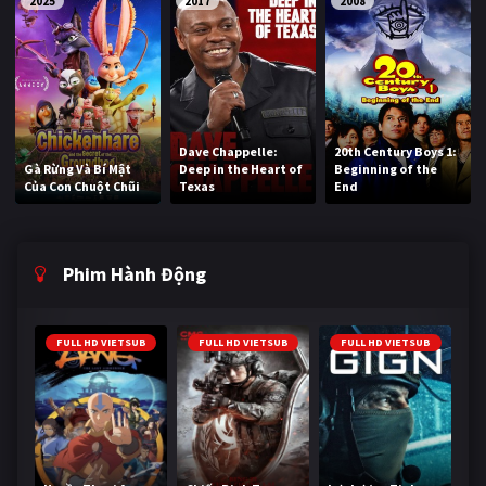
2025
2017
2008
Dave Chappelle:
20th Century Boys 1:
Gà Rừng Và Bí Mật
Deep in the Heart of
Beginning of the
Của Con Chuột Chũi
Texas
End
Phim Hành Động
FULL HD VIETSUB
FULL HD VIETSUB
FULL HD VIETSUB