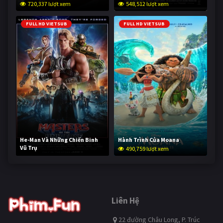
720,337 lượt xem
548,512 lượt xem
FULL HD VIETSUB
FULL HD VIETSUB
He-Man Và Những Chiến Binh
Hành Trình Của Moana
Vũ Trụ
490,759 lượt xem
239,490 lượt xem
Liên Hệ
22 đường Châu Long, P. Trúc