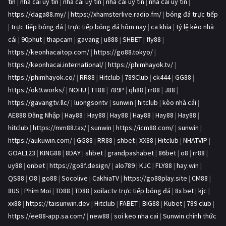
tín
|
nhà cái uy tín
|
nhà cái uy tín
|
nhà cái uy tín
|
nhà cái uy tín
|
https://daga88.my/
|
https://xhamsterlive.radio.fm/
|
bóng đá trực tiếp
|
trực tiếp bóng đá
|
trực tiếp bóng đá hôm nay
|
ca khia
|
tỷ lệ kèo nhà
cái
|
90phut
|
thapcam
|
gavang
|
u888
|
SHBET
|
fly88
|
https://keonhacaitop.com/
|
https://go88.tokyo/
|
https://keonhacai.international/
|
https://phimhayok.tv/
|
https://phimhayok.co/
|
RR88
|
Hitclub
|
789Club
|
ck444
|
GG88
|
https://ok9.works/
|
NOHU
|
TT88
|
789P
|
qh88
|
rr88
|
J88
|
https://gavangtv.llc/
|
luongsontv
|
sunwin
|
hitclub
|
kèo nhà cái
|
AE888 Đăng Nhập
|
Hay88
|
Hay88
|
Hay88
|
Hay88
|
Hay88
|
Hay88
|
hitclub
|
https://mm88.tax/
|
sunwin
|
https://icm88.com/
|
sunwin
|
https://aukuwin.com/
|
GG88
|
RR88
|
shbet
|
XX88
|
Hitclub
|
NHATVIP
|
GOAL123
|
KING88
|
8DAY
|
shbet
|
grandpashabet
|
86bet
|
o8
|
rr88
|
uy88
|
onbet
|
https://go8f.design/
|
alo789
|
KJC
|
FLY88
|
hay.win
|
QS88
|
O8
|
go88
|
Socolive
|
CakhiaTV
|
https://go88play.site
|
CM88
|
8US
|
Phim Moi
|
TD88
|
TD88
|
xoilactv trực tiếp bóng đá
|
8x bet
|
kjc
|
xx88
|
https://taisunwin.dev
|
Hitclub
|
FABET
|
BIG88
|
Kubet
|
789 club
|
https://ee88-app.sa.com/
|
new88
|
soi keo nha cai
|
Sunwin chính thức