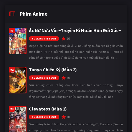
Phim Anime
Ác Nữ Nửa Vời ~Truyền Kì Hoán Hồn Đổi Xác~
#1
10
FULL HD VIETSUB
Được điện hạ hết mực sủng ái và ví như nàng bướm rực rỡ giữa chốn
cung đình, Reirin bất ngờ trở thành nạn nhân của Keigetsu – một kẻ
sống ký sinh trong triều đình đã sử dụng ma thuật để hoán đổi th ...
Tanya Chiến Ký (Mùa 2)
#2
10
FULL HD VIETSUB
Sau những chiến thắng đầy khốc liệt trên chiến trường, Tanya
Degurechaff tiếp tục phục vụ trong quân đội Đế quốc khi cuộc chiến ngày
càng leo thang và mở rộng trên nhiều mặt trận. Dù sở hữu tài năn ...
Clevatess (Mùa 2)
#3
10
FULL HD VIETSUB
Sau những biến cố làm thay đổi cục diện của thế giới, Clevatess (Season
2) tiếp tục theo chân Clevatess cùng những đồng minh trong cuộc chiến