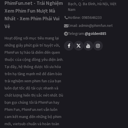
PhimFun.net - Trải Nghiệm
Bạch, Q. Ba Đình, Hà Nội, Việt
Nam
Xem Phim Fun Mượt Mà
Hotline: 0985646233
Nhất - Xem Phim Phải Vui
Vẻ
Email:
admin@phimfun.net
Telegram:
@golden885
Hoạt động với mục tiêu mang lại
những giây phút giải trí tuyệt vời,
PhimFun tự hào là điểm đến quen
thuộc của cộng đồng yêu điện ảnh.
Tại đây, hệ thống được tối ưu hóa
trên hạ tầng mạnh mẽ để đảm bảo
trải nghiệm xem phim fun của bạn
luôn đạt tốc độ tải cực nhanh và
chất lượng hiển thị sắc nét nhất. Dù
bạn gọi chúng tôi là PhimFun hay
Phim Fun, PhimFun.net vẫn luôn
cam kết mang đến những bộ phim
mới, vietsub chuẩn và hoàn toàn