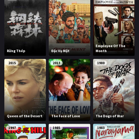
Employee Of The
Rừng Thép
Đặc Vụ Mật
Month
2015
2013
1980
Queen of the Desert
The Face of Love
The Dogs of War
1997
1985
1983