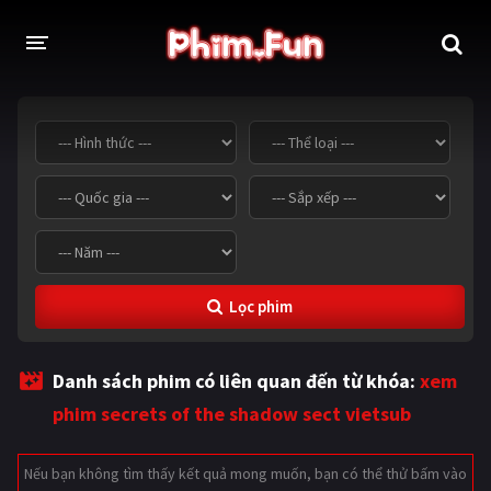
THỂ LOẠI
Thần thoại - Cổ trang
Hành động
Tâm lý
Chiến tranh
Võ thuật - Kiếm hiệp
Nhạc kịch
Lọc phim
Kinh dị
Tội phạm - Hình sự
Phiêu lưu
Hài hước
Danh sách phim có liên quan đến từ khóa:
xem
Viễn tưởng
Khoa học - Tài liệu
phim secrets of the shadow sect vietsub
Hoạt hình
Thể thao
Nếu bạn không tìm thấy kết quả mong muốn, bạn có thể thử bấm vào
Tình cảm - Lãng mạn
Kỳ ảo