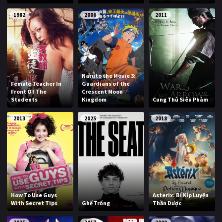
1982
2006
2011
Naruto the Movie 3:
Female Teacher In
Guardians of the
Front Of The
Crescent Moon
Students
Kingdom
Cung Thủ Siêu Phàm
2013
2025
2018
How To Use Guys
Asterix: Bí Kíp Luyện
With Secret Tips
Ghế Trống
Thần Dược