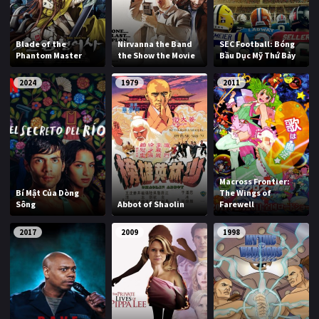
Blade of the
Nirvanna the Band
SEC Football: Bóng
Phantom Master
the Show the Movie
Bầu Dục Mỹ Thứ Bảy
2024
1979
2011
Macross Frontier:
Bí Mật Của Dòng
The Wings of
Sông
Abbot of Shaolin
Farewell
2017
2009
1998