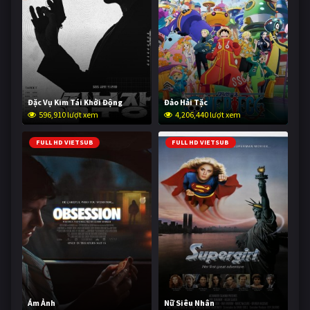
Đặc Vụ Kim Tái Khởi Động
Đảo Hải Tặc
596,910 lượt xem
4,206,440 lượt xem
FULL HD VIETSUB
FULL HD VIETSUB
Ám Ảnh
Nữ Siêu Nhân