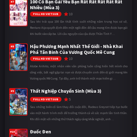
100 Cô Bạn Gái Yêu Bạn Rất Rất Rất Rất Rất
#7
Nhiều (Mùa 3)
10
FULL HD VIETSUB
Sau khi trải qua 100 lần thất tình suốt những năm trung học cơ sở,
Rentaro Aijo quyết định đến một ngôi đền để cầu mong tìm được bạn gái
khi bước vào cấp ba. Lời cầu nguyện của cậu được Thần Tình Y ...
Hậu Phương Mạnh Nhất Thế Giới - Nhà Khai
#8
Phá Tân Binh Của Vương Quốc Mê Cung
10
FULL HD VIETSUB
Atobe Arihito, một nhân viên văn phòng luôn cống hiến hết mình cho
công việc, bất ngờ gặp tai nạn và được chuyển sinh đến dị giới mang tên
Vương quốc Mê Cung. Tại đây, anh trở thành một mạo hiểm gi ...
Thất Nghiệp Chuyển Sinh (Mùa 3)
#9
5
FULL HD VIETSUB
Sau những biến cố làm thay đổi cuộc đời, Rudeus Greyrat tiếp tục bước
vào một hành trình mới để trưởng thành cả về sức mạnh lẫn tinh thần.
Khi đối mặt với những thử thách ngày càng khắc nghiệt, anh ...
Đuốc Đen
#10