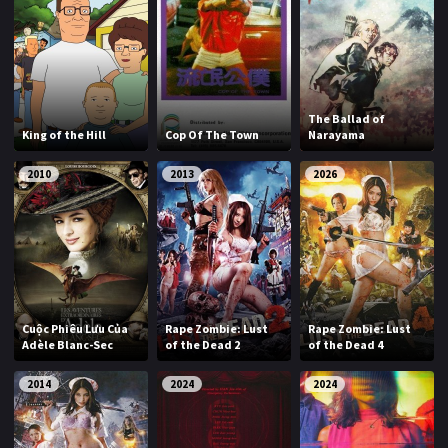
The Ballad of
King of the Hill
Cop Of The Town
Narayama
2010
2013
2026
Cuộc Phiêu Lưu Của
Rape Zombie: Lust
Rape Zombie: Lust
Adèle Blanc-Sec
of the Dead 2
of the Dead 4
2014
2024
2024