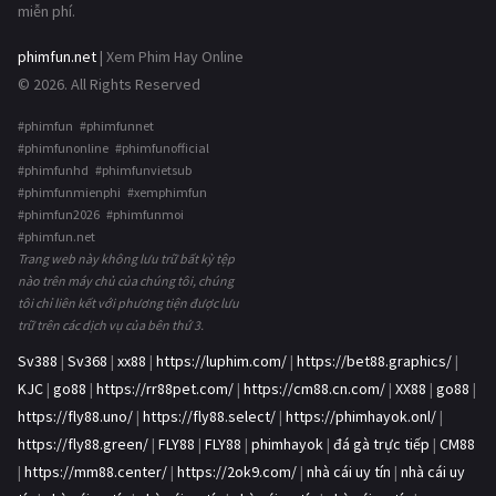
miễn phí.
phimfun.net
| Xem Phim Hay Online
© 2026. All Rights Reserved
#phimfun #phimfunnet
#phimfunonline #phimfunofficial
#phimfunhd #phimfunvietsub
#phimfunmienphi #xemphimfun
#phimfun2026 #phimfunmoi
#phimfun.net
Trang web này không lưu trữ bất kỳ tệp
nào trên máy chủ của chúng tôi, chúng
tôi chỉ liên kết với phương tiện được lưu
trữ trên các dịch vụ của bên thứ 3.
Sv388
|
Sv368
|
xx88
|
https://luphim.com/
|
https://bet88.graphics/
|
KJC
|
go88
|
https://rr88pet.com/
|
https://cm88.cn.com/
|
XX88
|
go88
|
https://fly88.uno/
|
https://fly88.select/
|
https://phimhayok.onl/
|
https://fly88.green/
|
FLY88
|
FLY88
|
phimhayok
|
đá gà trực tiếp
|
CM88
|
https://mm88.center/
|
https://2ok9.com/
|
nhà cái uy tín
|
nhà cái uy