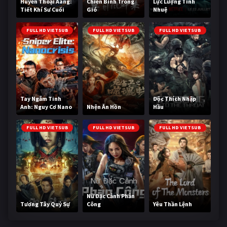
Huyền Thoại Aang:
Chiến Binh Trong
Lực Lượng Tinh
Tiết Khí Sư Cuối
Gió
Nhuệ
Cùng
FULL HD VIETSUB
FULL HD VIETSUB
FULL HD VIETSUB
Tay Ngắm Tinh
Độc Thích Nhập
Anh: Nguy Cơ Nano
Nhện Ăn Hồn
Hầu
FULL HD VIETSUB
FULL HD VIETSUB
FULL HD VIETSUB
Nữ Đặc Cảnh Phản
Tương Tây Quỷ Sự
Công
Yêu Thần Lệnh