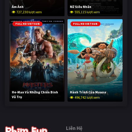
Ám Ảnh
Nữ Siêu Nhân
727,230 lượt xem
555,115 lượt xem
FULL HD VIETSUB
FULL HD VIETSUB
He-Man Và Những Chiến Binh
Hành Trình Của Moana
Vũ Trụ
496,742 lượt xem
245,801 lượt xem
Liên Hệ