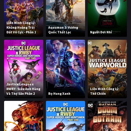
Liên Minh Công Lý:
Khủng Hoảng Trái
Aquaman 2: Vương
Đất Vô Cực - Phần 1
Quốc Thất Lạc
Người Dơi Nhí
Justice League x
RWBY: Siêu Anh Hùng
Liên Minh Công Lý:
Và Thợ Săn Phần 2
Bọ Hung Xanh
Thế Chiến