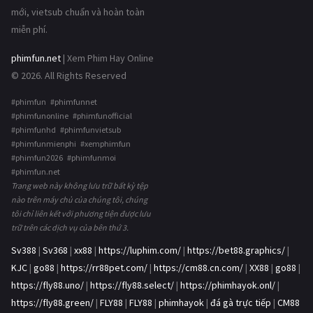
mới, vietsub chuẩn và hoàn toàn
miễn phí.
phimfun.net
| Xem Phim Hay Online
© 2026. All Rights Reserved
#phimfun #phimfunnet
#phimfunonline #phimfunofficial
#phimfunhd #phimfunvietsub
#phimfunmienphi #xemphimfun
#phimfun2026 #phimfunmoi
#phimfun.net
Trang web này không lưu trữ bất kỳ tệp
nào trên máy chủ của chúng tôi, chúng
tôi chỉ liên kết với phương tiện được lưu
trữ trên các dịch vụ của bên thứ 3.
Sv388
|
Sv368
|
xx88
|
https://luphim.com/
|
https://bet88.graphics/
|
KJC
|
go88
|
https://rr88pet.com/
|
https://cm88.cn.com/
|
XX88
|
go88
|
https://fly88.uno/
|
https://fly88.select/
|
https://phimhayok.onl/
|
https://fly88.green/
|
FLY88
|
FLY88
|
phimhayok
|
đá gà trực tiếp
|
CM88