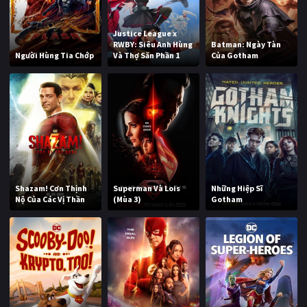
Justice League x
RWBY: Siêu Anh Hùng
Batman: Ngày Tàn
Người Hùng Tia Chớp
Và Thợ Săn Phần 1
Của Gotham
Shazam! Cơn Thịnh
Superman Và Lois
Những Hiệp Sĩ
Nộ Của Các Vị Thần
(Mùa 3)
Gotham