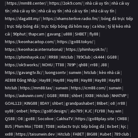
|
https://mm88.center/
|
https://2ok9.com/
|
nhà cái uy tín
|
nhà cái uy
tín
|
nhà cái uy tín
|
nhà cái uy tín
|
nhà cái uy tín
|
nhà cái uy tín
|
https://daga88.my/
|
https://xhamsterlive.radio.fm/
|
bóng đá trực tiếp
|
trực tiếp bóng đá
|
trực tiếp bóng đá hôm nay
|
ca khia
|
tỷ lệ kèo nhà
cái
|
90phut
|
thapcam
|
gavang
|
u888
|
SHBET
|
fly88
|
https://keonhacaitop.com/
|
https://go88.tokyo/
|
https://keonhacai.international/
|
https://phimhayok.tv/
|
https://phimhayok.co/
|
RR88
|
Hitclub
|
789Club
|
ck444
|
GG88
|
https://ok9.works/
|
NOHU
|
TT88
|
789P
|
qh88
|
rr88
|
J88
|
https://gavangtv.llc/
|
luongsontv
|
sunwin
|
hitclub
|
kèo nhà cái
|
AE888 Đăng Nhập
|
Hay88
|
Hay88
|
Hay88
|
Hay88
|
Hay88
|
Hay88
|
hitclub
|
https://mm88.tax/
|
sunwin
|
https://icm88.com/
|
sunwin
|
https://aukuwin.com/
|
GG88
|
RR88
|
shbet
|
XX88
|
Hitclub
|
NHATVIP
|
GOAL123
|
KING88
|
8DAY
|
shbet
|
grandpashabet
|
86bet
|
o8
|
rr88
|
uy88
|
onbet
|
https://go8f.design/
|
alo789
|
KJC
|
FLY88
|
hay.win
|
QS88
|
O8
|
go88
|
Socolive
|
CakhiaTV
|
https://go88play.site
|
CM88
|
8US
|
Phim Moi
|
TD88
|
TD88
|
xoilactv trực tiếp bóng đá
|
8x bet
|
kjc
|
xx88
|
https://taisunwin.dev
|
Hitclub
|
FABET
|
BIG88
|
Kubet
|
789 club
|