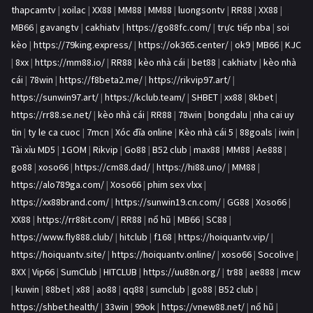
thapcamtv
|
xoilac
|
XX88
|
MM88
|
MM88
|
luongsontv
|
RR88
|
XX88
|
MB66
|
gavangtv
|
cakhiatv
|
https://go88fc.com/
|
trực tiếp nba
|
soi
kèo
|
https://79king.express/
|
https://ok365.center/
|
ok9
|
MB66
|
KJC
|
8xx
|
https://mm88.io/
|
RR88
|
kèo nhà cái
|
bet88
|
cakhiatv
|
kèo nhà
cái
|
78win
|
https://f8beta2.me/
|
https://rikvip97.art/
|
https://sunwin97.art/
|
https://kclub.team/
|
SHBET
|
xx88
|
8kbet
|
https://rr88.se.net/
|
kèo nhà cái
|
RR88
|
78win
|
bongdalu
|
nha cai uy
tin
|
ty le ca cuoc
|
7mcn
|
Xóc đĩa online
|
Kèo nhà cái 5
|
88goals
|
iwin
|
Tài xỉu MD5
|
1GOM
|
Rikvip
|
Go88
|
B52 club
|
max88
|
MM88
|
Ae888
|
go88
|
xoso66
|
https://cm88.dad/
|
https://hi88.uno/
|
MM88
|
https://alo789ga.com/
|
Xoso66
|
phim sex vlxx
|
https://xx88brand.com/
|
https://sunwin19.cn.com/
|
GG88
|
Xoso66
|
XX88
|
https://rr88it.com/
|
RR88
|
nổ hũ
|
MB66
|
SC88
|
https://www.fly888.club/
|
hitclub
|
f168
|
https://hoiquantv.vip/
|
https://hoiquantv.site/
|
https://hoiquantv.online/
|
xoso66
|
Socolive
|
8XX
|
Vip66
|
SumClub
|
HITCLUB
|
https://uu88n.org/
|
tr88
|
ae888
|
mcw
|
kuwin
|
88bet
|
x88
|
ao88
|
qq88
|
sumclub
|
go88
|
B52 club
|
https://shbet.health/
|
33win
|
99ok
|
https://vnew88.net/
|
nổ hũ
|