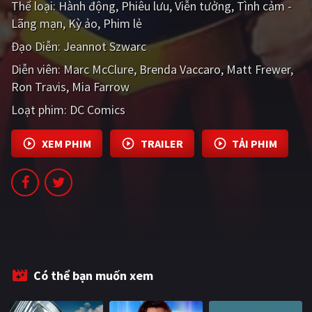
Thể loại:
Hành động
Phiêu lưu
Viễn tưởng
Tình cảm -
PHIM MỚI
Lãng mạn
Kỳ ảo
Phim lẻ
PHIM BỘ
Đạo Diễn:
Jeannot Szwarc
Diễn viên:
PHIM LẺ
Marc McClure
Brenda Vaccaro
Matt Frewer
Ron Travis
Mia Farrow
PHIM CHIẾU RẠP
Loạt phim:
DC Comics
TUYỂN TẬP PHIM
XEM PHIM
TRAILER
TẢI PHIM
BLOG
Có thể bạn muốn xem