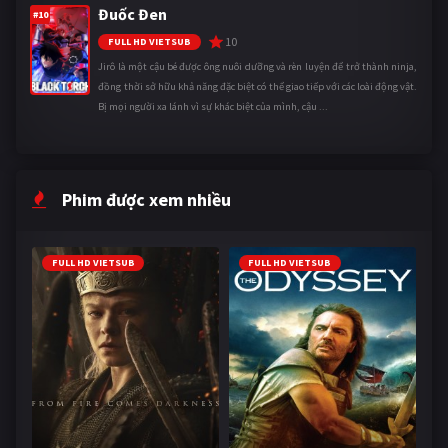
Đuốc Đen
#10
10
FULL HD VIETSUB
Jirô là một cậu bé được ông nuôi dưỡng và rèn luyện để trở thành ninja,
đồng thời sở hữu khả năng đặc biệt có thể giao tiếp với các loài động vật.
Bị mọi người xa lánh vì sự khác biệt của mình, cậu ...
Phim được xem nhiều
FULL HD VIETSUB
FULL HD VIETSUB