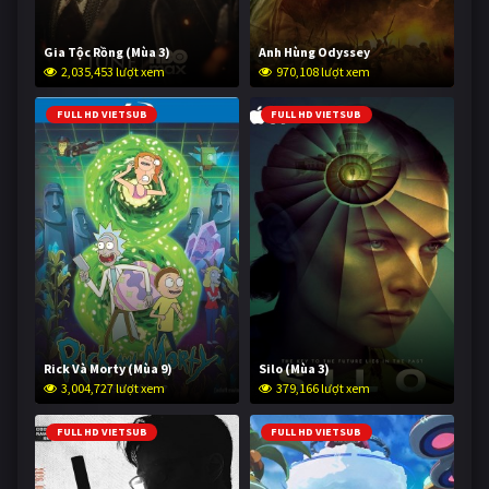
Gia Tộc Rồng (Mùa 3)
Anh Hùng Odyssey
2,035,453 lượt xem
970,108 lượt xem
FULL HD VIETSUB
FULL HD VIETSUB
Rick Và Morty (Mùa 9)
Silo (Mùa 3)
3,004,727 lượt xem
379,166 lượt xem
FULL HD VIETSUB
FULL HD VIETSUB