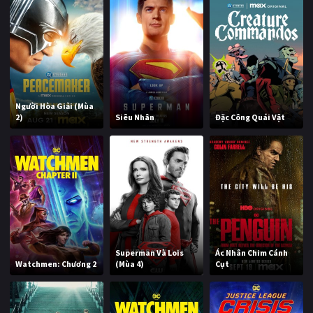
Người Hòa Giải (Mùa
2)
Siêu Nhân
Đặc Công Quái Vật
Superman Và Lois
Ác Nhân Chim Cánh
Watchmen: Chương 2
(Mùa 4)
Cụt