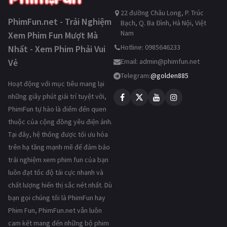
22 đường Châu Long, P. Trúc
PhimFun.net - Trải Nghiệm
Bạch, Q. Ba Đình, Hà Nội, Việt
Nam
Xem Phim Fun Mượt Mà
Hotline: 0985646233
Nhất - Xem Phim Phải Vui
Vẻ
Email:
admin@phimfun.net
Telegram:
@golden885
Hoạt động với mục tiêu mang lại
những giây phút giải trí tuyệt vời,
PhimFun tự hào là điểm đến quen
thuộc của cộng đồng yêu điện ảnh.
Tại đây, hệ thống được tối ưu hóa
trên hạ tầng mạnh mẽ để đảm bảo
trải nghiệm xem phim fun của bạn
luôn đạt tốc độ tải cực nhanh và
chất lượng hiển thị sắc nét nhất. Dù
bạn gọi chúng tôi là PhimFun hay
Phim Fun, PhimFun.net vẫn luôn
cam kết mang đến những bộ phim