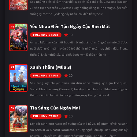
Sau những biến cố làm thay đổi cục diện của thế giới, Clevatess (Season
2) tiếp tục theo chân Clevatess cùng những đồng minh trong cuộc chiến
chống lại các thế lực đang đẩy nhân loại đến bờ vực diệ ...
Yêu Nhau Đến Tận Ngày Cậu Biến Mất
#4
10
FULL HD VIETSUB
Ẩn sau bức màn của một học viện bí mật là nơi những cô gái mồ côi được
nuôi dưỡng và huấn luyện để trở thành những cỗ máy chiến đấu. Trong
thế giới khắc nghiệt ấy, cái chết được xem là điều hiển nh ...
Xanh Thẳm (Mùa 3)
#5
10
FULL HD VIETSUB
Sau hàng loạt chuyến phiêu lưu điên rồ và những kỷ niệm khó quên,
Grand Blue Dreaming (Season 3) tiếp tục theo chân Iori Kitahara cùng các
thành viên câu lạc bộ lặn trong những ngày tháng đại học đ ...
Tia Sáng Của Ngày Mai
#6
10
FULL HD VIETSUB
Lấy bối cảnh một Kyoto giả tưởng của thế kỷ 20, bộ phim kể về hai anh
em Seiroku và Kihachi Sakamoto, những người ôm ấp khát vọng đưa Kỷ
nguyên Điện đến với đất nước thông qua cuốn Danh mục Điện th ...