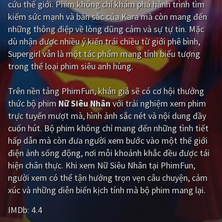
cứu thế giới. Phim không chỉ khám phá hành trình tìm
kiếm sức mạnh và bản sắc của Kara mà còn mang đến
Giật gân
Gia đình
những thông điệp về lòng dũng cảm và sự tự tin. Mặc
Bí ẩn
Lịch sử
dù nhận được nhiều ý kiến trái chiều từ giới phê bình,
Supergirl vẫn là một tác phẩm mang tính biểu tượng
Viễn Tây
Tiểu sử
trong thể loại phim siêu anh hùng.
GameShow
DramaTV
Trên nền tảng
PhimFun
, khán giả sẽ có cơ hội thưởng
QUỐC GIA
thức bộ phim
Nữ Siêu Nhân
với trải nghiệm xem phim
trực tuyến mượt mà, hình ảnh sắc nét và nội dung đầy
Âu - Mỹ
Trung Quốc - Hồng Kông
cuốn hút. Bộ phim không chỉ mang đến những tình tiết
hấp dẫn mà còn đưa người xem bước vào một thế giới
Hàn Quốc
Nhật Bản
điện ảnh sống động, nơi mỗi khoảnh khắc đều được tái
Ấn Độ
Việt Nam
hiện chân thực. Khi xem Nữ Siêu Nhân tại PhimFun,
người xem có thể tận hưởng trọn vẹn câu chuyện, cảm
Tổng hợp
xúc và những diễn biến kịch tính mà bộ phim mang lại.
IMDb:
4.4
CẬP NHẬT