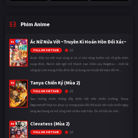
Phim Anime
Ác Nữ Nửa Vời ~Truyền Kì Hoán Hồn Đổi Xác~
#1
10
FULL HD VIETSUB
Được điện hạ hết mực sủng ái và ví như nàng bướm rực rỡ giữa chốn
cung đình, Reirin bất ngờ trở thành nạn nhân của Keigetsu – một kẻ
sống ký sinh trong triều đình đã sử dụng ma thuật để hoán đổi th ...
Tanya Chiến Ký (Mùa 2)
#2
10
FULL HD VIETSUB
Sau những chiến thắng đầy khốc liệt trên chiến trường, Tanya
Degurechaff tiếp tục phục vụ trong quân đội Đế quốc khi cuộc chiến ngày
càng leo thang và mở rộng trên nhiều mặt trận. Dù sở hữu tài năn ...
Clevatess (Mùa 2)
#3
10
FULL HD VIETSUB