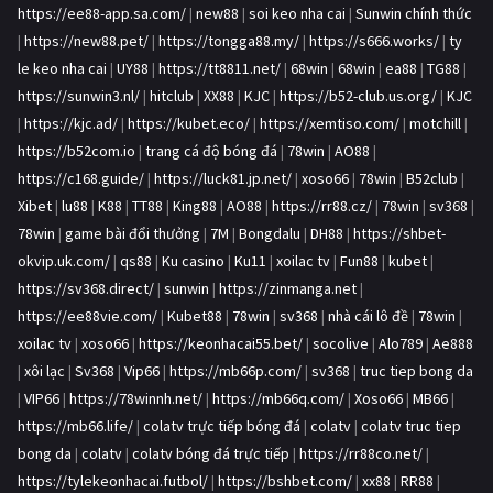
https://ee88-app.sa.com/
|
new88
|
soi keo nha cai
|
Sunwin chính thức
|
https://new88.pet/
|
https://tongga88.my/
|
https://s666.works/
|
ty
le keo nha cai
|
UY88
|
https://tt8811.net/
|
68win
|
68win
|
ea88
|
TG88
|
https://sunwin3.nl/
|
hitclub
|
XX88
|
KJC
|
https://b52-club.us.org/
|
KJC
|
https://kjc.ad/
|
https://kubet.eco/
|
https://xemtiso.com/
|
motchill
|
https://b52com.io
|
trang cá độ bóng đá
|
78win
|
AO88
|
https://c168.guide/
|
https://luck81.jp.net/
|
xoso66
|
78win
|
B52club
|
Xibet
|
lu88
|
K88
|
TT88
|
King88
|
AO88
|
https://rr88.cz/
|
78win
|
sv368
|
78win
|
game bài đổi thưởng
|
7M
|
Bongdalu
|
DH88
|
https://shbet-
okvip.uk.com/
|
qs88
|
Ku casino
|
Ku11
|
xoilac tv
|
Fun88
|
kubet
|
https://sv368.direct/
|
sunwin
|
https://zinmanga.net
|
https://ee88vie.com/
|
Kubet88
|
78win
|
sv368
|
nhà cái lô đề
|
78win
|
xoilac tv
|
xoso66
|
https://keonhacai55.bet/
|
socolive
|
Alo789
|
Ae888
|
xôi lạc
|
Sv368
|
Vip66
|
https://mb66p.com/
|
sv368
|
truc tiep bong da
|
VIP66
|
https://78winnh.net/
|
https://mb66q.com/
|
Xoso66
|
MB66
|
https://mb66.life/
|
colatv trực tiếp bóng đá
|
colatv
|
colatv truc tiep
bong da
|
colatv
|
colatv bóng đá trực tiếp
|
https://rr88co.net/
|
https://tylekeonhacai.futbol/
|
https://bshbet.com/
|
xx88
|
RR88
|