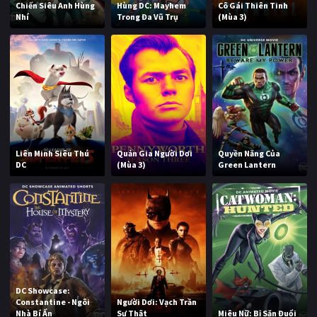
Chiến Siêu Anh Hùng
Hùng DC: Mayhem
Cô Gái Thiên Tinh
Nhí
Trong Đa Vũ Trụ
(Mùa 3)
Liên Minh Siêu Thú
Quản Gia Người Dơi
Quyền Năng Của
DC
(Mùa 3)
Green Lantern
DC Showcase:
Constantine - Ngôi
Người Dơi: Vạch Trần
Nhà Bí Ẩn
Sự Thật
Miêu Nữ: Bị Săn Đuổi