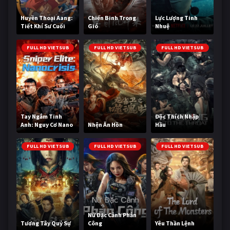
Huyền Thoại Aang:
Chiến Binh Trong
Lực Lượng Tinh
Tiết Khí Sư Cuối
Gió
Nhuệ
Cùng
FULL HD VIETSUB
FULL HD VIETSUB
FULL HD VIETSUB
Tay Ngắm Tinh
Độc Thích Nhập
Anh: Nguy Cơ Nano
Nhện Ăn Hồn
Hầu
FULL HD VIETSUB
FULL HD VIETSUB
FULL HD VIETSUB
Nữ Đặc Cảnh Phản
Tương Tây Quỷ Sự
Công
Yêu Thần Lệnh