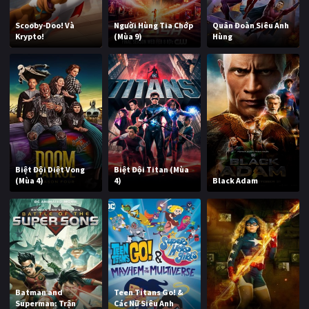
Scooby-Doo! Và
Người Hùng Tia Chớp
Quân Đoàn Siêu Anh
Krypto!
(Mùa 9)
Hùng
Biệt Đội Diệt Vong
Biệt Đội Titan (Mùa
(Mùa 4)
4)
Black Adam
Batman and
Teen Titans Go! &
Superman: Trận
Các Nữ Siêu Anh