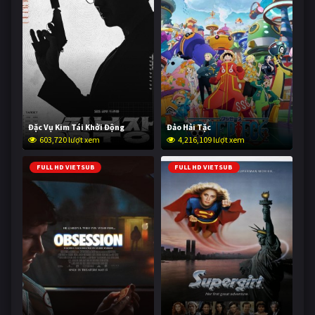
Đặc Vụ Kim Tái Khởi Động
Đảo Hải Tặc
603,720 lượt xem
4,216,109 lượt xem
FULL HD VIETSUB
FULL HD VIETSUB