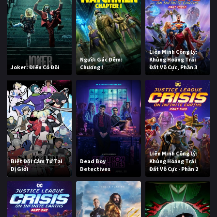
Liên Minh Công Lý:
Người Gác Đêm:
Khủng Hoảng Trái
Joker: Điên Có Đôi
Chương I
Đất Vô Cực, Phần 3
Liên Minh Công Lý:
Biệt Đội Cảm Tử Tại
Dead Boy
Khủng Hoảng Trái
Dị Giới
Detectives
Đất Vô Cực - Phần 2