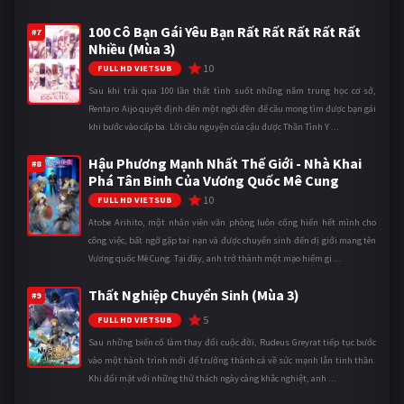
100 Cô Bạn Gái Yêu Bạn Rất Rất Rất Rất Rất
#7
Nhiều (Mùa 3)
10
FULL HD VIETSUB
Sau khi trải qua 100 lần thất tình suốt những năm trung học cơ sở,
Rentaro Aijo quyết định đến một ngôi đền để cầu mong tìm được bạn gái
khi bước vào cấp ba. Lời cầu nguyện của cậu được Thần Tình Y ...
Hậu Phương Mạnh Nhất Thế Giới - Nhà Khai
#8
Phá Tân Binh Của Vương Quốc Mê Cung
10
FULL HD VIETSUB
Atobe Arihito, một nhân viên văn phòng luôn cống hiến hết mình cho
công việc, bất ngờ gặp tai nạn và được chuyển sinh đến dị giới mang tên
Vương quốc Mê Cung. Tại đây, anh trở thành một mạo hiểm gi ...
Thất Nghiệp Chuyển Sinh (Mùa 3)
#9
5
FULL HD VIETSUB
Sau những biến cố làm thay đổi cuộc đời, Rudeus Greyrat tiếp tục bước
vào một hành trình mới để trưởng thành cả về sức mạnh lẫn tinh thần.
Khi đối mặt với những thử thách ngày càng khắc nghiệt, anh ...