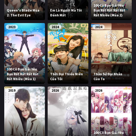
100 Cô Bạn Gái Yêu
Queen's Blade Mùa
Em Là Người Mà Tôi
Bạn Rất Rất Rất Rất
2: The Evil Eye
Đánh Mất
Rất Nhiều (Mùa 2)
2023
2024
2024
100 Cô Bạn Gái Yêu
Bạn Rất Rất Rất Rất
Thời Đại Thiếu Niên
Thần Sứ Đại Nhân
Rất Nhiều (Mùa 1)
Của Tôi
Của Ta
2019
2026
2026
100 Cô Bạn Gái Yêu