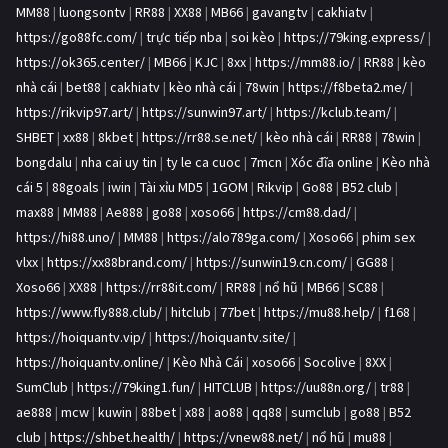
MM88
|
luongsontv
|
RR88
|
XX88
|
MB66
|
gavangtv
|
cakhiatv
|
https://go88fc.com/
|
trực tiếp nba
|
soi kèo
|
https://79king.express/
|
https://ok365.center/
|
MB66
|
KJC
|
8xx
|
https://mm88.io/
|
RR88
|
kèo
nhà cái
|
bet88
|
cakhiatv
|
kèo nhà cái
|
78win
|
https://f8beta2.me/
|
https://rikvip97.art/
|
https://sunwin97.art/
|
https://kclub.team/
|
SHBET
|
xx88
|
8kbet
|
https://rr88.se.net/
|
kèo nhà cái
|
RR88
|
78win
|
bongdalu
|
nha cai uy tin
|
ty le ca cuoc
|
7mcn
|
Xóc đĩa online
|
Kèo nhà
cái 5
|
88goals
|
iwin
|
Tài xỉu MD5
|
1GOM
|
Rikvip
|
Go88
|
B52 club
|
max88
|
MM88
|
Ae888
|
go88
|
xoso66
|
https://cm88.dad/
|
https://hi88.uno/
|
MM88
|
https://alo789ga.com/
|
Xoso66
|
phim sex
vlxx
|
https://xx88brand.com/
|
https://sunwin19.cn.com/
|
GG88
|
Xoso66
|
XX88
|
https://rr88it.com/
|
RR88
|
nổ hũ
|
MB66
|
SC88
|
https://www.fly888.club/
|
hitclub
|
77bet
|
https://mu88.help/
|
f168
|
https://hoiquantv.vip/
|
https://hoiquantv.site/
|
https://hoiquantv.online/
|
Kèo Nhà Cái
|
xoso66
|
Socolive
|
8XX
|
SumClub
|
https://79king1.fun/
|
HITCLUB
|
https://uu88n.org/
|
tr88
|
ae888
|
mcw
|
kuwin
|
88bet
|
x88
|
ao88
|
qq88
|
sumclub
|
go88
|
B52
club
|
https://shbet.health/
|
https://vnew88.net/
|
nổ hũ
|
mu88
|