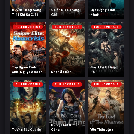
Huyền Thoại Aang:
Chiến Binh Trong
Lực Lượng Tinh
Tiết Khí Sư Cuối
Gió
Nhuệ
Cùng
FULL HD VIETSUB
FULL HD VIETSUB
FULL HD VIETSUB
Tay Ngắm Tinh
Độc Thích Nhập
Anh: Nguy Cơ Nano
Nhện Ăn Hồn
Hầu
FULL HD VIETSUB
FULL HD VIETSUB
FULL HD VIETSUB
Nữ Đặc Cảnh Phản
Tương Tây Quỷ Sự
Công
Yêu Thần Lệnh