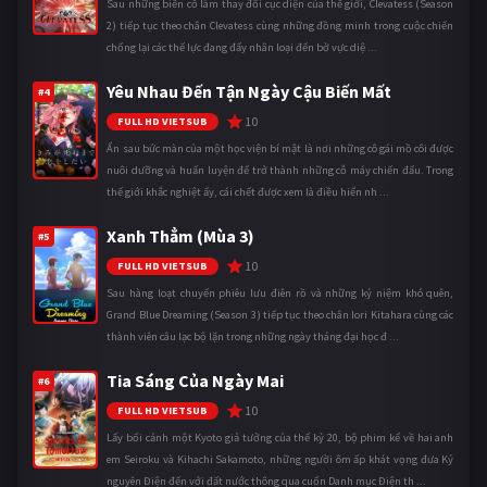
Sau những biến cố làm thay đổi cục diện của thế giới, Clevatess (Season
2) tiếp tục theo chân Clevatess cùng những đồng minh trong cuộc chiến
chống lại các thế lực đang đẩy nhân loại đến bờ vực diệ ...
Yêu Nhau Đến Tận Ngày Cậu Biến Mất
#4
10
FULL HD VIETSUB
Ẩn sau bức màn của một học viện bí mật là nơi những cô gái mồ côi được
nuôi dưỡng và huấn luyện để trở thành những cỗ máy chiến đấu. Trong
thế giới khắc nghiệt ấy, cái chết được xem là điều hiển nh ...
Xanh Thẳm (Mùa 3)
#5
10
FULL HD VIETSUB
Sau hàng loạt chuyến phiêu lưu điên rồ và những kỷ niệm khó quên,
Grand Blue Dreaming (Season 3) tiếp tục theo chân Iori Kitahara cùng các
thành viên câu lạc bộ lặn trong những ngày tháng đại học đ ...
Tia Sáng Của Ngày Mai
#6
10
FULL HD VIETSUB
Lấy bối cảnh một Kyoto giả tưởng của thế kỷ 20, bộ phim kể về hai anh
em Seiroku và Kihachi Sakamoto, những người ôm ấp khát vọng đưa Kỷ
nguyên Điện đến với đất nước thông qua cuốn Danh mục Điện th ...