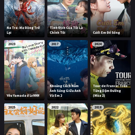
Na Tra: Ma Đồng Trở
Tình Địch Của Tôi Là
Lại
Chính Tôi
Cưới Em Để Sống
2023
2017
2024
Khoảng Cách Năm
Tour de France: Trên
Ánh Sáng Giữa Anh
Từng Dặm Đường
Yêu Yamada ở Lv999!
Và Em 2
(Mùa 2)
2025
2022
2018