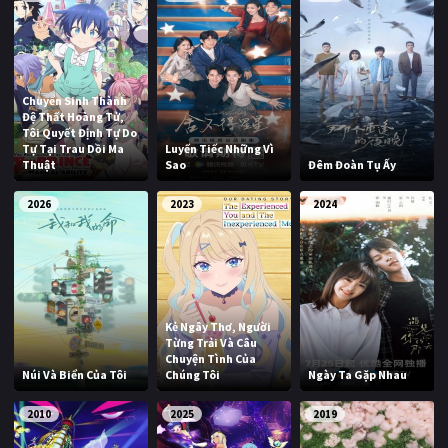
Chuyển Sinh Thành
Đệ Thất Hoàng Tử,
Tôi Quyết Định Tự Do
Tự Tại Trau Dồi Ma
Luyến Tiếc Những Vì
Thuật
Sao
Đêm Đoàn Tụ Ấy
2026
2023
2024
Kẻ Ngây Thơ, Người
Từng Trải Và Câu
Chuyện Tình Của
Núi Và Biển Của Tôi
Chúng Tôi
Ngày Ta Gặp Nhau
2010
2025
2019