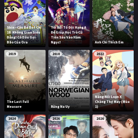
Shin - Cậu Bé Bút Chì
Tôi Rời Tổ Đội Hạng A
18: Không Gian Siêu
Để Giúp Học Trò Cũ
Đẳng! Cô Dâu Gọi
Tiến Sâu Vào Hầm
Bão Của Ora
Ngục!
Anh Chỉ Thích Em
2019
2010
2022
Nàng Nổi Loạn X
The Last Full
Chàng Thợ May (Mùa
Measure
Rừng Na Uy
1)
2024
2026
2026