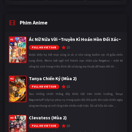
Phim Anime
Ác Nữ Nửa Vời ~Truyền Kì Hoán Hồn Đổi Xác~
#1
10
FULL HD VIETSUB
Được điện hạ hết mực sủng ái và ví như nàng bướm rực rỡ giữa chốn
cung đình, Reirin bất ngờ trở thành nạn nhân của Keigetsu – một kẻ
sống ký sinh trong triều đình đã sử dụng ma thuật để hoán đổi th ...
Tanya Chiến Ký (Mùa 2)
#2
10
FULL HD VIETSUB
Sau những chiến thắng đầy khốc liệt trên chiến trường, Tanya
Degurechaff tiếp tục phục vụ trong quân đội Đế quốc khi cuộc chiến ngày
càng leo thang và mở rộng trên nhiều mặt trận. Dù sở hữu tài năn ...
Clevatess (Mùa 2)
#3
10
FULL HD VIETSUB