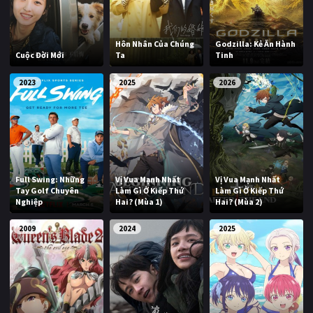
Hôn Nhân Của Chúng
Godzilla: Kẻ Ăn Hành
Cuộc Đời Mới
Ta
Tinh
2023
2025
2026
Full Swing: Những
Vị Vua Mạnh Nhất
Vị Vua Mạnh Nhất
Tay Golf Chuyên
Làm Gì Ở Kiếp Thứ
Làm Gì Ở Kiếp Thứ
Nghiệp
Hai? (Mùa 1)
Hai? (Mùa 2)
2009
2024
2025