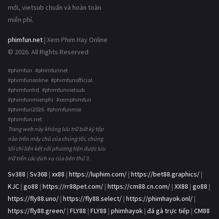
mới, vietsub chuẩn và hoàn toàn
miễn phí.
phimfun.net
| Xem Phim Hay Online
© 2026. All Rights Reserved
#phimfun #phimfunnet
#phimfunonline #phimfunofficial
#phimfunhd #phimfunvietsub
#phimfunmienphi #xemphimfun
#phimfun2026 #phimfunmoi
#phimfun.net
Trang web này không lưu trữ bất kỳ tệp
nào trên máy chủ của chúng tôi, chúng
tôi chỉ liên kết với phương tiện được lưu
trữ trên các dịch vụ của bên thứ 3.
Sv388
|
Sv368
|
xx88
|
https://luphim.com/
|
https://bet88.graphics/
|
KJC
|
go88
|
https://rr88pet.com/
|
https://cm88.cn.com/
|
XX88
|
go88
|
https://fly88.uno/
|
https://fly88.select/
|
https://phimhayok.onl/
|
https://fly88.green/
|
FLY88
|
FLY88
|
phimhayok
|
đá gà trực tiếp
|
CM88