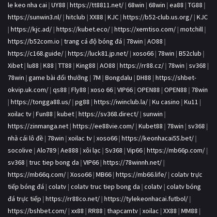
le keo nha cai
|
UY88
|
https://tt8811.net/
|
68win
|
68win
|
ea88
|
TG88
|
https://sunwin3.nl/
|
hitclub
|
XX88
|
KJC
|
https://b52-club.us.org/
|
KJC
|
https://kjc.ad/
|
https://kubet.eco/
|
https://xemtiso.com/
|
motchill
|
https://b52com.io
|
trang cá độ bóng đá
|
78win
|
AO88
|
https://c168.guide/
|
https://luck81.jp.net/
|
xoso66
|
78win
|
B52club
|
Xibet
|
lu88
|
K88
|
TT88
|
King88
|
AO88
|
https://rr88.cz/
|
78win
|
sv368
|
78win
|
game bài đổi thưởng
|
7M
|
Bongdalu
|
DH88
|
https://shbet-
okvip.uk.com/
|
qs88
|
Fly88
|
xoso 66
|
VIP66
|
OPEN88
|
OPEN88
|
78win
|
https://tongga88.us/
|
pg88
|
https://iwinclub.la/
|
Ku casino
|
Ku11
|
xoilac tv
|
Fun88
|
kubet
|
https://sv368.direct/
|
sunwin
|
https://zinmanga.net
|
https://ee88vie.com/
|
Kubet88
|
78win
|
sv368
|
nhà cái lô đề
|
78win
|
xoilac tv
|
xoso66
|
https://keonhacai55.bet/
|
socolive
|
Alo789
|
Ae888
|
xôi lạc
|
Sv368
|
Vip66
|
https://mb66p.com/
|
sv368
|
truc tiep bong da
|
VIP66
|
https://78winnh.net/
|
https://mb66q.com/
|
Xoso66
|
MB66
|
https://mb66.life/
|
colatv trực
tiếp bóng đá
|
colatv
|
colatv truc tiep bong da
|
colatv
|
colatv bóng
đá trực tiếp
|
https://rr88co.net/
|
https://tylekeonhacai.futbol/
|
https://bshbet.com/
|
xx88
|
RR88
|
thapcamtv
|
xoilac
|
XX88
|
MM88
|