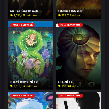
Gia Tộc Rồng (Mùa 3)
Anh Hùng Odyssey
2,054,459 lượt xem
979,624 lượt xem
FULL HD VIETSUB
FULL HD VIETSUB
Rick Và Morty (Mùa 9)
Silo (Mùa 3)
3,010,354 lượt xem
390,004 lượt xem
FULL HD VIETSUB
FULL HD VIETSUB