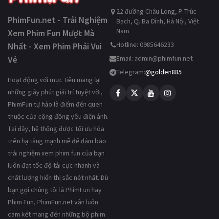
22 đường Châu Long, P. Trúc
PhimFun.net - Trải Nghiệm
Bạch, Q. Ba Đình, Hà Nội, Việt
Nam
Xem Phim Fun Mượt Mà
Hotline: 0985646233
Nhất - Xem Phim Phải Vui
Vẻ
Email:
admin@phimfun.net
Telegram:
@golden885
Hoạt động với mục tiêu mang lại
những giây phút giải trí tuyệt vời,
PhimFun tự hào là điểm đến quen
thuộc của cộng đồng yêu điện ảnh.
Tại đây, hệ thống được tối ưu hóa
trên hạ tầng mạnh mẽ để đảm bảo
trải nghiệm xem phim fun của bạn
luôn đạt tốc độ tải cực nhanh và
chất lượng hiển thị sắc nét nhất. Dù
bạn gọi chúng tôi là PhimFun hay
Phim Fun, PhimFun.net vẫn luôn
cam kết mang đến những bộ phim