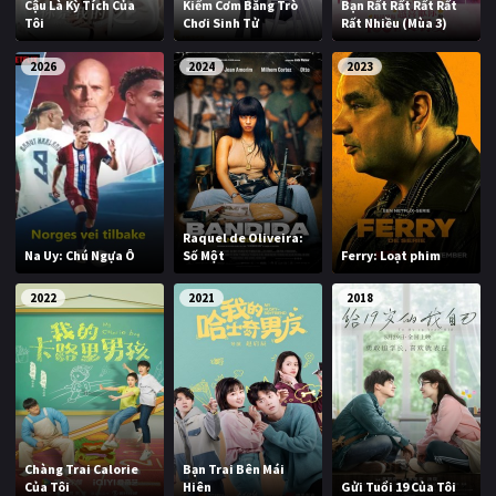
Cậu Là Kỳ Tích Của
Kiếm Cơm Bằng Trò
Bạn Rất Rất Rất Rất
Tôi
Chơi Sinh Tử
Rất Nhiều (Mùa 3)
2026
2024
2023
Raquel de Oliveira:
Na Uy: Chú Ngựa Ô
Số Một
Ferry: Loạt phim
2022
2021
2018
Chàng Trai Calorie
Bạn Trai Bên Mái
Của Tôi
Hiên
Gửi Tuổi 19 Của Tôi