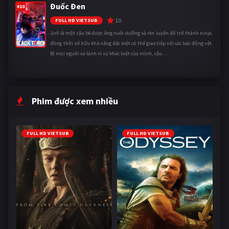
Đuốc Đen
#10
10
FULL HD VIETSUB
Jirô là một cậu bé được ông nuôi dưỡng và rèn luyện để trở thành ninja,
đồng thời sở hữu khả năng đặc biệt có thể giao tiếp với các loài động vật.
Bị mọi người xa lánh vì sự khác biệt của mình, cậu ...
Phim được xem nhiều
FULL HD VIETSUB
FULL HD VIETSUB