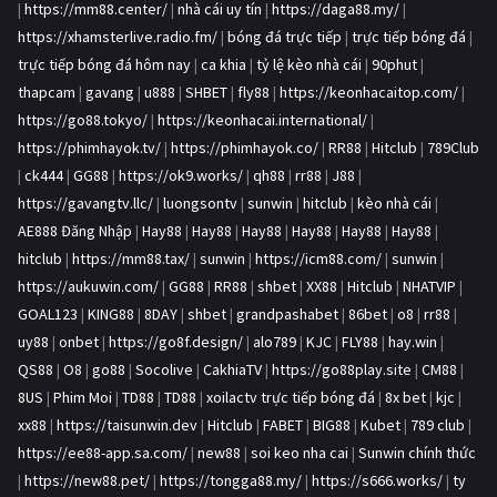
|
https://mm88.center/
|
nhà cái uy tín
|
https://daga88.my/
|
https://xhamsterlive.radio.fm/
|
bóng đá trực tiếp
|
trực tiếp bóng đá
|
trực tiếp bóng đá hôm nay
|
ca khia
|
tỷ lệ kèo nhà cái
|
90phut
|
thapcam
|
gavang
|
u888
|
SHBET
|
fly88
|
https://keonhacaitop.com/
|
https://go88.tokyo/
|
https://keonhacai.international/
|
https://phimhayok.tv/
|
https://phimhayok.co/
|
RR88
|
Hitclub
|
789Club
|
ck444
|
GG88
|
https://ok9.works/
|
qh88
|
rr88
|
J88
|
https://gavangtv.llc/
|
luongsontv
|
sunwin
|
hitclub
|
kèo nhà cái
|
AE888 Đăng Nhập
|
Hay88
|
Hay88
|
Hay88
|
Hay88
|
Hay88
|
Hay88
|
hitclub
|
https://mm88.tax/
|
sunwin
|
https://icm88.com/
|
sunwin
|
https://aukuwin.com/
|
GG88
|
RR88
|
shbet
|
XX88
|
Hitclub
|
NHATVIP
|
GOAL123
|
KING88
|
8DAY
|
shbet
|
grandpashabet
|
86bet
|
o8
|
rr88
|
uy88
|
onbet
|
https://go8f.design/
|
alo789
|
KJC
|
FLY88
|
hay.win
|
QS88
|
O8
|
go88
|
Socolive
|
CakhiaTV
|
https://go88play.site
|
CM88
|
8US
|
Phim Moi
|
TD88
|
TD88
|
xoilactv trực tiếp bóng đá
|
8x bet
|
kjc
|
xx88
|
https://taisunwin.dev
|
Hitclub
|
FABET
|
BIG88
|
Kubet
|
789 club
|
https://ee88-app.sa.com/
|
new88
|
soi keo nha cai
|
Sunwin chính thức
|
https://new88.pet/
|
https://tongga88.my/
|
https://s666.works/
|
ty