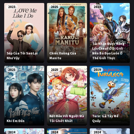
2023
2025
2023
Tôi Nhận Được Năng
Lực Cheat Ở Dị Giới
Sếp Của Tôi Sao Lại
Chiếc Xuồng Của
Nên Bá Đạo Luôn Ở
Như Vậy
Manitu
Thế Giới Thực
2025
2025
2019
Kết Hôn Với Người Mà
Turu: Gà Tây Mê
Khi Em Đến
Tôi Ghét Nhất
Quẩy
2024
2024
2024