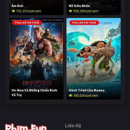
Ám Ảnh
Nữ Siêu Nhân
732,135 lượt xem
559,100 lượt xem
FULL HD VIETSUB
FULL HD VIETSUB
He-Man Và Những Chiến Binh
Hành Trình Của Moana
Vũ Trụ
500,026 lượt xem
249,538 lượt xem
Liên Hệ