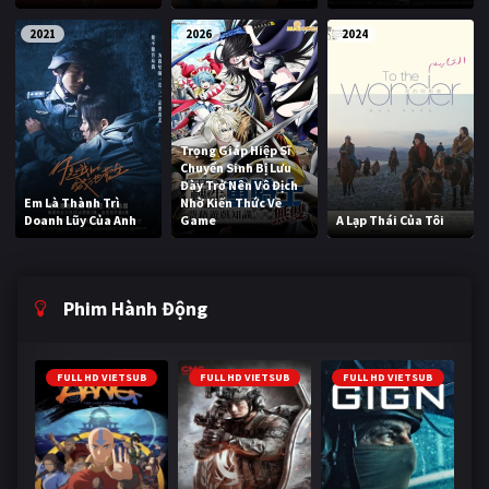
2021
2026
2024
Trọng Giáp Hiệp Sĩ
Chuyển Sinh Bị Lưu
Đày Trở Nên Vô Địch
Em Là Thành Trì
Nhờ Kiến Thức Về
Doanh Lũy Của Anh
Game
A Lạp Thái Của Tôi
Phim Hành Động
FULL HD VIETSUB
FULL HD VIETSUB
FULL HD VIETSUB