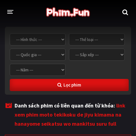
THỂ LOẠI
Thần thoại - Cổ trang
Hành động
Tâm lý
Chiến tranh
Võ thuật - Kiếm hiệp
Nhạc kịch
Lọc phim
Kinh dị
Tội phạm - Hình sự
Phiêu lưu
Hài hước
Danh sách phim có liên quan đến từ khóa:
link
Viễn tưởng
Khoa học - Tài liệu
xem phim moto tekikoku de jiyu kimama na
Hoạt hình
Thể thao
hanayome seikatsu wo mankitsu suru full
Tình cảm - Lãng mạn
Kỳ ảo