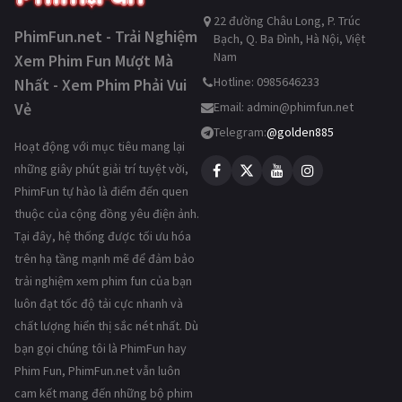
22 đường Châu Long, P. Trúc
PhimFun.net - Trải Nghiệm
Bạch, Q. Ba Đình, Hà Nội, Việt
Nam
Xem Phim Fun Mượt Mà
Hotline: 0985646233
Nhất - Xem Phim Phải Vui
Vẻ
Email:
admin@phimfun.net
Telegram:
@golden885
Hoạt động với mục tiêu mang lại
những giây phút giải trí tuyệt vời,
PhimFun tự hào là điểm đến quen
thuộc của cộng đồng yêu điện ảnh.
Tại đây, hệ thống được tối ưu hóa
trên hạ tầng mạnh mẽ để đảm bảo
trải nghiệm xem phim fun của bạn
luôn đạt tốc độ tải cực nhanh và
chất lượng hiển thị sắc nét nhất. Dù
bạn gọi chúng tôi là PhimFun hay
Phim Fun, PhimFun.net vẫn luôn
cam kết mang đến những bộ phim