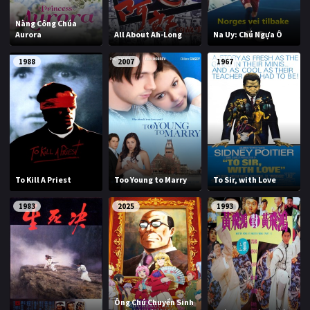
Nàng Công Chúa
Aurora
All About Ah-Long
Na Uy: Chú Ngựa Ô
1988
2007
1967
To Kill A Priest
Too Young to Marry
To Sir, with Love
1983
2025
1993
Ông Chú Chuyển Sinh