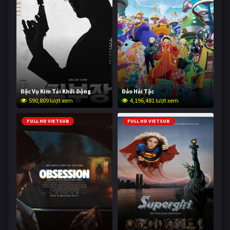
Đặc Vụ Kim Tái Khởi Động
Đảo Hải Tặc
590,809 lượt xem
4,196,481 lượt xem
FULL HD VIETSUB
FULL HD VIETSUB