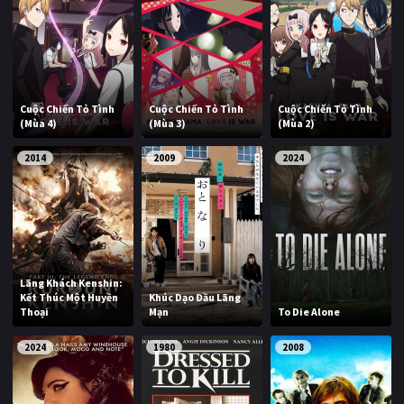
Cuộc Chiến Tỏ Tình
Cuộc Chiến Tỏ Tình
Cuộc Chiến Tỏ Tình
(Mùa 4)
(Mùa 3)
(Mùa 2)
2014
2009
2024
Lãng Khách Kenshin:
Kết Thúc Một Huyền
Khúc Dạo Đầu Lãng
Thoại
Mạn
To Die Alone
2024
1980
2008