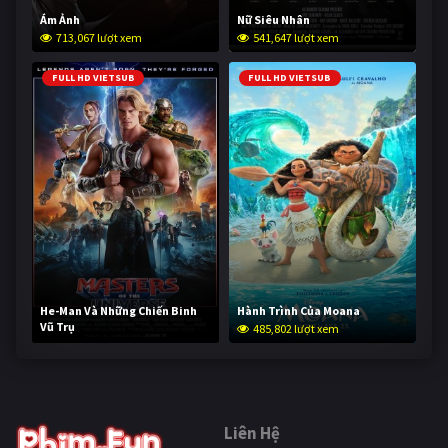
Ám Ảnh
Nữ Siêu Nhân
713,067 lượt xem
541,647 lượt xem
FULL HD VIETSUB
FULL HD VIETSUB
He-Man Và Những Chiến Binh
Hành Trình Của Moana
Vũ Trụ
485,802 lượt xem
233,687 lượt xem
Liên Hệ