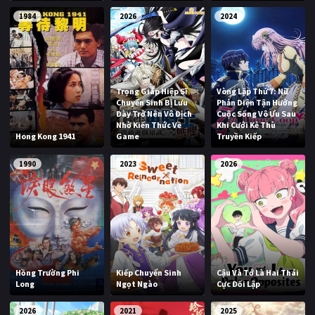
1984
2026
2024
Trọng Giáp Hiệp Sĩ
Vòng Lặp Thứ 7: Nữ
Chuyển Sinh Bị Lưu
Phản Diện Tận Hưởng
Đày Trở Nên Vô Địch
Cuộc Sống Vô Ưu Sau
Nhờ Kiến Thức Về
Khi Cưới Kẻ Thù
Hong Kong 1941
Game
Truyền Kiếp
1990
2023
2026
Hồng Trường Phi
Kiếp Chuyển Sinh
Cậu Và Tớ Là Hai Thái
Long
Ngọt Ngào
Cực Đối Lập
2026
2021
2025