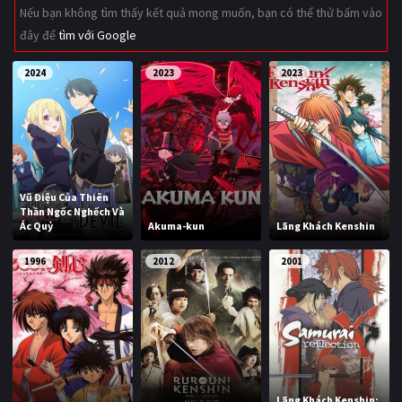
Nếu bạn không tìm thấy kết quả mong muốn, bạn có thể thử bấm vào
Giật gân
Gia đình
đây để
tìm với Google
Bí ẩn
Lịch sử
2024
2023
2023
Viễn Tây
Tiểu sử
GameShow
DramaTV
QUỐC GIA
Vũ Điệu Của Thiên
Thần Ngốc Nghếch Và
Âu - Mỹ
Trung Quốc - Hồng Kông
Ác Quỷ
Akuma-kun
Lãng Khách Kenshin
Hàn Quốc
Nhật Bản
1996
2012
2001
Ấn Độ
Việt Nam
Tổng hợp
CẬP NHẬT
Lãng Khách Kenshin: