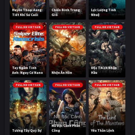
Huyền Thoại Aang:
Chiến Binh Trong
Lực Lượng Tinh
Tiết Khí Sư Cuối
Gió
Nhuệ
Cùng
FULL HD VIETSUB
FULL HD VIETSUB
FULL HD VIETSUB
Tay Ngắm Tinh
Độc Thích Nhập
Anh: Nguy Cơ Nano
Nhện Ăn Hồn
Hầu
FULL HD VIETSUB
FULL HD VIETSUB
FULL HD VIETSUB
Nữ Đặc Cảnh Phản
Tương Tây Quỷ Sự
Công
Yêu Thần Lệnh