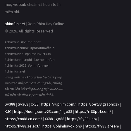
mới, vietsub chuẩn và hoàn toàn
miễn phí.
phimfun.net
| Xem Phim Hay Online
© 2026. All Rights Reserved
#phimfun #phimfunnet
#phimfunonline #phimfunofficial
#phimfunhd #phimfunvietsub
#phimfunmienphi #xemphimfun
#phimfun2026 #phimfunmoi
#phimfun.net
Trang web này không lưu trữ bất kỳ tệp
nào trên máy chủ của chúng tôi, chúng
tôi chỉ liên kết với phương tiện được lưu
trữ trên các dịch vụ của bên thứ 3.
Sv388
|
Sv368
|
xx88
|
https://luphim.com/
|
https://bet88.graphics/
|
KJC
|
https://luongsontv23.com/
|
go88
|
https://rr88pet.com/
|
https://cm88.cn.com/
|
XX88
|
go88
|
https://fly88.uno/
|
https://fly88.select/
|
https://phimhayok.onl/
|
https://fly88.green/
|