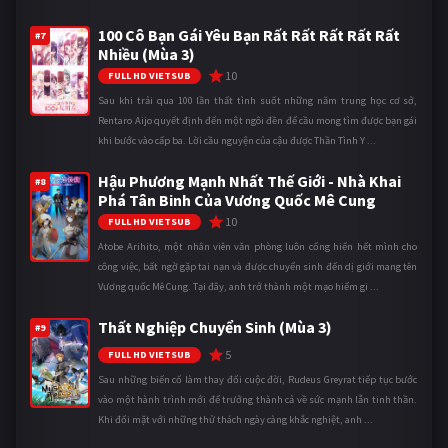
100 Cô Bạn Gái Yêu Bạn Rất Rất Rất Rất Rất
#7
Nhiều (Mùa 3)
10
FULL HD VIETSUB
Sau khi trải qua 100 lần thất tình suốt những năm trung học cơ sở,
Rentaro Aijo quyết định đến một ngôi đền để cầu mong tìm được bạn gái
khi bước vào cấp ba. Lời cầu nguyện của cậu được Thần Tình Y ...
Hậu Phương Mạnh Nhất Thế Giới - Nhà Khai
#8
Phá Tân Binh Của Vương Quốc Mê Cung
10
FULL HD VIETSUB
Atobe Arihito, một nhân viên văn phòng luôn cống hiến hết mình cho
công việc, bất ngờ gặp tai nạn và được chuyển sinh đến dị giới mang tên
Vương quốc Mê Cung. Tại đây, anh trở thành một mạo hiểm gi ...
Thất Nghiệp Chuyển Sinh (Mùa 3)
#9
5
FULL HD VIETSUB
Sau những biến cố làm thay đổi cuộc đời, Rudeus Greyrat tiếp tục bước
vào một hành trình mới để trưởng thành cả về sức mạnh lẫn tinh thần.
Khi đối mặt với những thử thách ngày càng khắc nghiệt, anh ...