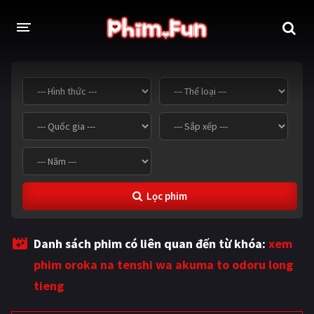
THỂ LOẠI
Thần thoại - Cổ trang
Hành động
Tâm lý
Chiến tranh
Võ thuật - Kiếm hiệp
Nhạc kịch
Lọc phim
Kinh dị
Tội phạm - Hình sự
Phiêu lưu
Hài hước
Danh sách phim có liên quan đến từ khóa:
xem
Viễn tưởng
Khoa học - Tài liệu
phim oroka na tenshi wa akuma to odoru long
Hoạt hình
Thể thao
tieng
Tình cảm - Lãng mạn
Kỳ ảo