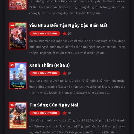
Sau những biến cố làm thay đổi cục diện của thế giới, Clevatess (Season
2) tiếp tục theo chân Clevatess cùng những đồng minh trong cuộc chiến
chống lại các thế lực đang đẩy nhân loại đến bờ vực diệ ...
Yêu Nhau Đến Tận Ngày Cậu Biến Mất
#4
10
FULL HD VIETSUB
Ẩn sau bức màn của một học viện bí mật là nơi những cô gái mồ côi được
nuôi dưỡng và huấn luyện để trở thành những cỗ máy chiến đấu. Trong
thế giới khắc nghiệt ấy, cái chết được xem là điều hiển nh ...
Xanh Thẳm (Mùa 3)
#5
10
FULL HD VIETSUB
Sau hàng loạt chuyến phiêu lưu điên rồ và những kỷ niệm khó quên,
Grand Blue Dreaming (Season 3) tiếp tục theo chân Iori Kitahara cùng các
thành viên câu lạc bộ lặn trong những ngày tháng đại học đ ...
Tia Sáng Của Ngày Mai
#6
10
FULL HD VIETSUB
Lấy bối cảnh một Kyoto giả tưởng của thế kỷ 20, bộ phim kể về hai anh
em Seiroku và Kihachi Sakamoto, những người ôm ấp khát vọng đưa Kỷ
nguyên Điện đến với đất nước thông qua cuốn Danh mục Điện th ...