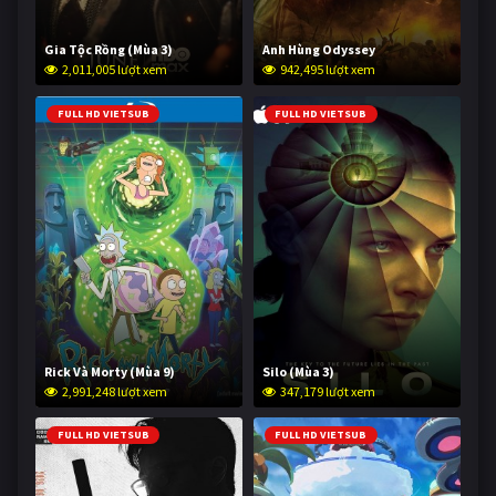
Gia Tộc Rồng (Mùa 3)
Anh Hùng Odyssey
2,011,005 lượt xem
942,495 lượt xem
FULL HD VIETSUB
FULL HD VIETSUB
Rick Và Morty (Mùa 9)
Silo (Mùa 3)
2,991,248 lượt xem
347,179 lượt xem
FULL HD VIETSUB
FULL HD VIETSUB