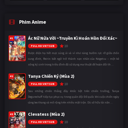
Phim Anime
Ác Nữ Nửa Vời ~Truyền Kì Hoán Hồn Đổi Xác~
#1
10
FULL HD VIETSUB
Được điện hạ hết mực sủng ái và ví như nàng bướm rực rỡ giữa chốn
cung đình, Reirin bất ngờ trở thành nạn nhân của Keigetsu – một kẻ
sống ký sinh trong triều đình đã sử dụng ma thuật để hoán đổi th ...
Tanya Chiến Ký (Mùa 2)
#2
10
FULL HD VIETSUB
Sau những chiến thắng đầy khốc liệt trên chiến trường, Tanya
Degurechaff tiếp tục phục vụ trong quân đội Đế quốc khi cuộc chiến ngày
càng leo thang và mở rộng trên nhiều mặt trận. Dù sở hữu tài năn ...
Clevatess (Mùa 2)
#3
10
FULL HD VIETSUB