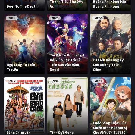
Thành Tiểu Thư Độc
Hoàng Phi Hồng Đấu
Duel To The Death
Ác
Hoàng Phi Hồng
2018
2025
2022
Tôi Rời Tổ Đội Hạng A
Để Giúp Học Trò Cũ
Ỷ Thiên Đồ Long Ký:
Ngự Long Tu Tiên
Tiến Sâu Vào Hầm
Cửu Dương Thần
Truyện
Ngục!
Công
1972
1998
2023
Cuộc Sống Chậm Của
Chiến Binh Hắc Ám Bị
Lồng Chim Lớn
Tình Đợi Mong
Cho Về Vườn Tuổi 30