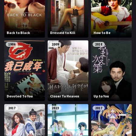
Back to Black
Dressed to Kill
How to Be
1986
2009
2018
Devoted To You
Closer To Heaven
Up to You
2017
2023
2017