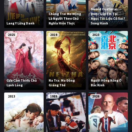
Sword Oratoria:
Chàng Trai Mơ Mộng
Được Gặp Em Tại
Là Người Theo Chủ
Ngục Tối Liệu Có Sai?
Lang Y Lừng Danh
Nghĩa Hiện Thực
Song Hành
2025
2019
2023
Cưa Cẩm Thiếu Chủ
Na Tra: Ma Đồng
Người Hồng Kông Ở
Lạnh Lùng
Giáng Thế
Bắc Kinh
2013
1989
2026