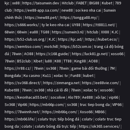
kjc
|
xx88
|
https://taisunwin.dev
|
Hitclub
|
FABET
|
BIG88
|
Kubet
|
789
club
|
https://ee88-app.sa.com/
|
new88
|
soi keo nha cai
|
Sunwin
chính thức
|
https://new88.pet/
|
https://tongga88.my/
|
https://s666.works/
|
ty le keo nha cai
|
UY88
|
https://tt8811.net/
|
68win
|
68win
|
ea88
|
TG88
|
https://sunwin3.nl/
|
hitclub
|
XX88
|
KJC
|
https://b52-club.us.org/
|
KJC
|
https://kjc.ad/
|
https://kubet.eco/
|
https://xemtiso.com/
|
motchill
|
https://b52com.io
|
trang cá độ bóng
đá
|
78win
|
AO88
|
https://c168.guide/
|
https://luck81.jp.net/
|
xoso66
|
78win
|
B52club
|
Xibet
|
lu88
|
K88
|
TT88
|
King88
|
AO88
|
https://rr88.cz/
|
78win
|
sv368
|
78win
|
game bài đổi thưởng
|
7M
|
Bongdalu
|
Ku casino
|
Ku11
|
xoilac tv
|
Fun88
|
kubet
|
https://sv368.direct/
|
https://zinmanga.net
|
https://ee88vie.com/
|
Kubet88
|
78win
|
sv368
|
nhà cái lô đề
|
78win
|
xoilac tv
|
xoso66
|
https://keonhacai55.bet/
|
socolive
|
Alo789
|
Ae888
|
xôi lạc
|
vip66
|
Sv368
|
Vip66
|
https://mb66p.com/
|
sv368
|
truc tiep bong da
|
VIP66
|
https://78winnh.net/
|
https://mb66q.com/
|
Xoso66
|
MB66
|
https://mb66.life/
|
colatv trực tiếp bóng đá
|
colatv
|
colatv truc tiep
bong da
|
colatv
|
colatv bóng đá trực tiếp
|
https://ok365.services/
|