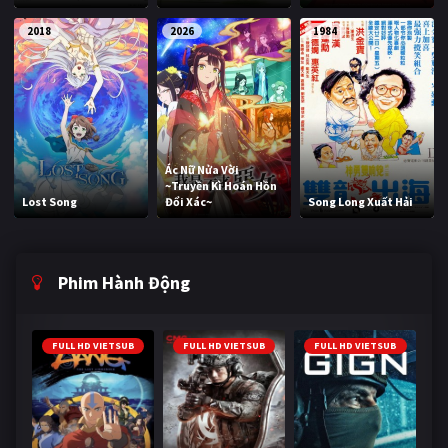
2018
2026
1984
Ác Nữ Nửa Vời
~Truyền Kì Hoán Hồn
Lost Song
Đổi Xác~
Song Long Xuất Hải
Phim Hành Động
FULL HD VIETSUB
FULL HD VIETSUB
FULL HD VIETSUB