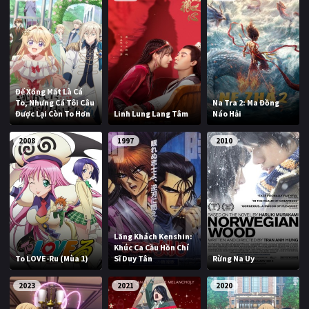
Để Xổng Mất Là Cá
To, Nhưng Cá Tôi Câu
Na Tra 2: Ma Đồng
Được Lại Còn To Hơn
Linh Lung Lang Tâm
Náo Hải
2008
1997
2010
Lãng Khách Kenshin:
Khúc Ca Cầu Hồn Chí
To LOVE-Ru (Mùa 1)
Sĩ Duy Tân
Rừng Na Uy
2023
2021
2020