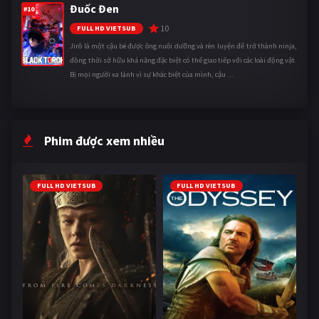
Đuốc Đen
#10
10
FULL HD VIETSUB
Jirô là một cậu bé được ông nuôi dưỡng và rèn luyện để trở thành ninja,
đồng thời sở hữu khả năng đặc biệt có thể giao tiếp với các loài động vật.
Bị mọi người xa lánh vì sự khác biệt của mình, cậu ...
Phim được xem nhiều
FULL HD VIETSUB
FULL HD VIETSUB