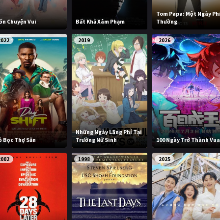
Tom Papa: Một Ngày Ph
ốn Chuyện Vui
Bất Khả Xâm Phạm
Thường
2022
2019
2026
Những Ngày Lãng Phí Tại
ỏ Bọc Thợ Săn
Trường Nữ Sinh
100 Ngày Trở Thành Vu
2002
1998
2025