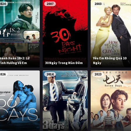
2024
2007
2003
hanh Xuân 18×2: Lữ
Yêu Em Không Quá 10
rình Hướng Về Em
30 Ngày Trong Màn Đêm
Ngày
2026
2014
2023