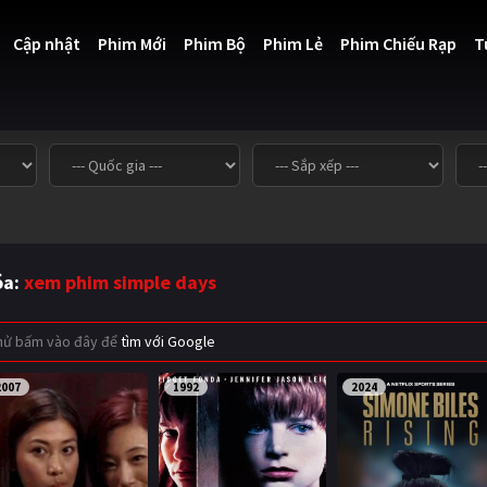
Cập nhật
Phim Mới
Phim Bộ
Phim Lẻ
Phim Chiếu Rạp
T
óa:
xem phim simple days
thử bấm vào đây để
tìm với Google
2007
1992
2024