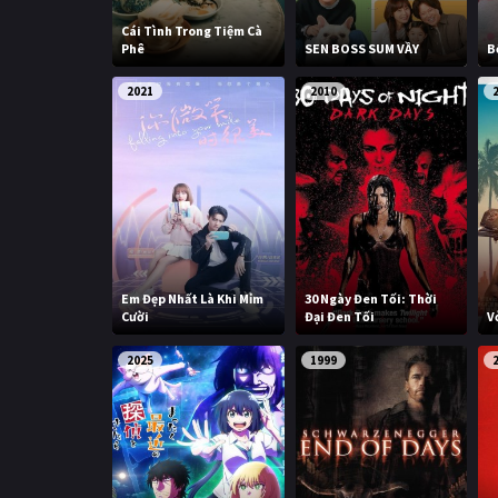
Cái Tình Trong Tiệm Cà
Phê
SEN BOSS SUM VẦY
B
2021
2010
Em Đẹp Nhất Là Khi Mỉm
30 Ngày Đen Tối: Thời
Cười
Đại Đen Tối
V
2025
1999