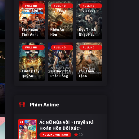
Cuối Cùng
FULL HD
FULL HD
FULL HD
VIETSUB
VIETSUB
VIETSUB
Tay Ngắm
Nhện Ăn
Độc Thích
Tinh Anh:
Hồn
Nhập Hầu
Nguy Cơ
Nano
FULL HD
FULL HD
FULL HD
VIETSUB
VIETSUB
VIETSUB
Tương Tây
Nữ Đặc Cảnh
Yêu Thần
Quỷ Sự
Phản Công
Lệnh
Phim Anime
Ác Nữ Nửa Vời ~Truyền Kì
#1
Hoán Hồn Đổi Xác~
10
FULL HD VIETSUB