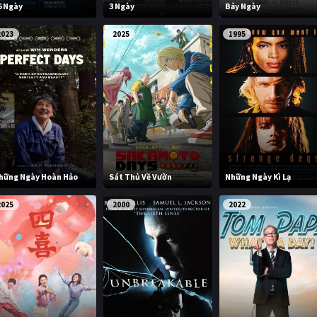
6 Ngày
3 Ngày
Bảy Ngày
2023
2025
1995
hững Ngày Hoàn Hảo
Sát Thủ Về Vườn
Những Ngày Kì Lạ
2025
2000
2022