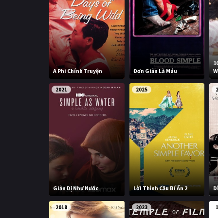
1
A Phi Chính Truyện
Đơn Giản Là Máu
W
2021
2025
Giản Dị Như Nước
Lời Thỉnh Cầu Bí Ẩn 2
D
2018
2023