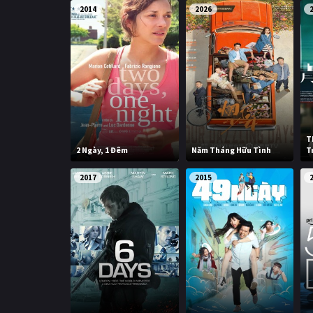
2014
2026
T
2 Ngày, 1 Đêm
Năm Tháng Hữu Tình
T
2017
2015