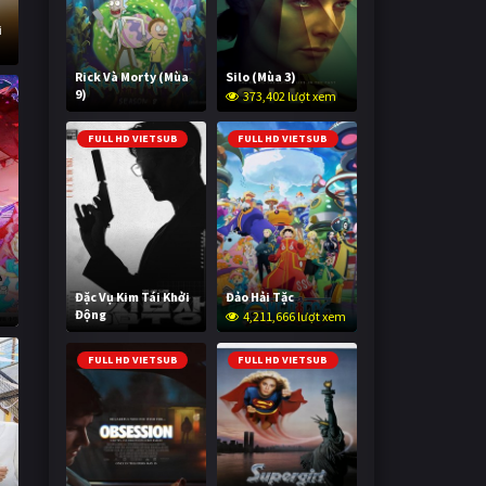
i
Rick Và Morty (Mùa
Silo (Mùa 3)
9)
373,402 lượt xem
3,000,972 lượt xem
FULL HD VIETSUB
FULL HD VIETSUB
Đặc Vụ Kim Tái Khởi
Đảo Hải Tặc
a
Động
4,211,666 lượt xem
600,130 lượt xem
FULL HD VIETSUB
FULL HD VIETSUB