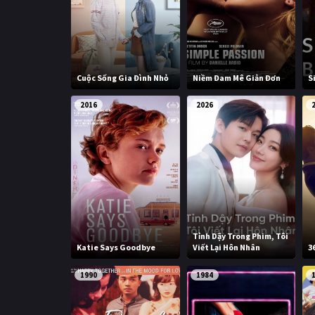
Cuộc Sống Gia Đình Nhỏ
Niềm Đam Mê Giản Đơn
S
2016
2026
Tỉnh Dậy Trong Phim, Tôi
Katie Says Goodbye
Viết Lại Hôn Nhân
3
1990
1984