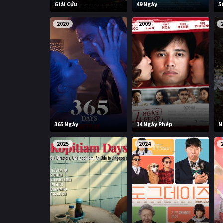
Giải Cứu
49 Ngày
5
2020
2009
365 Ngày
14 Ngày Phép
N
2025
2024