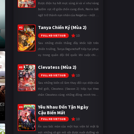
Được điện hạ hết mực sủng ái và ví như nàng
bướm rực rỡ giữa chốn cung đình, Reirin bất
ngờ trở thành nạn nhân của Keigetsu – một kẻ
sống ký sinh trong triều đình đã sử dụng ma
Tanya Chiến Ký (Mùa 2)
thuật để hoán đổi th ...
#2
10
FULL HD VIETSUB
Sau những chiến thắng đầy khốc liệt trên
chiến trường, Tanya Degurechaff tiếp tục phục
vụ trong quân đội Đế quốc khi cuộc chiến
ngày càng leo thang và mở rộng trên nhiều
Clevatess (Mùa 2)
mặt trận. Dù sở hữu tài năn ...
#3
10
FULL HD VIETSUB
Sau những biến cố làm thay đổi cục diện của
thế giới, Clevatess (Season 2) tiếp tục theo
chân Clevatess cùng những đồng minh trong
cuộc chiến chống lại các thế lực đang đẩy nhân
Yêu Nhau Đến Tận Ngày
loại đến bờ vực diệ ...
#4
Cậu Biến Mất
10
FULL HD VIETSUB
Ẩn sau bức màn của một học viện bí mật là
nơi những cô gái mồ côi được nuôi dưỡng và