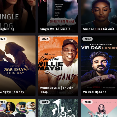
ingle Blog
Single White Female
Simone Biles tái xuất
2022
2022
2022
Willie Mays, Một Huyền
65 Ngày: Hôm Nay
Thoại
Vir Das: Hạ Cánh
1986
2019
2018