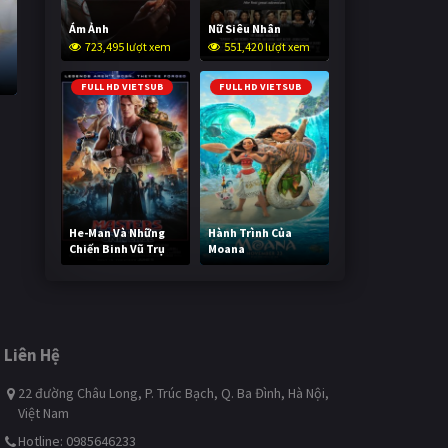
Ám Ảnh
Nữ Siêu Nhân
723,495 lượt xem
551,420 lượt xem
FULL HD VIETSUB
FULL HD VIETSUB
He-Man Và Những
Hành Trình Của
Chiến Binh Vũ Trụ
Moana
242,295 lượt xem
493,349 lượt xem
Liên Hệ
22 đường Châu Long, P. Trúc Bạch, Q. Ba Đình, Hà Nội,
Việt Nam
Hotline: 0985646233