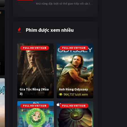
khả năng đặc biệt có thể giao tiếp với các loài
động vật. Bị mọi người xa lánh vì sự khác biệt
của mình, cậu ...
Phim được xem nhiều
FULL HD VIETSUB
FULL HD VIETSUB
Gia Tộc Rồng (Mùa
Anh Hùng Odyssey
3)
964,757 lượt xem
2,030,422 lượt xem
FULL HD VIETSUB
FULL HD VIETSUB