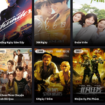
hững Ngày Sấm Dậy
366 Ngày
Đoàn Viên
2022
1998
2017
é Xem Phim Chuyện
ình Đã Qua
6 Ngày 7 Đêm
Nhiệm Vụ Phi Phàm