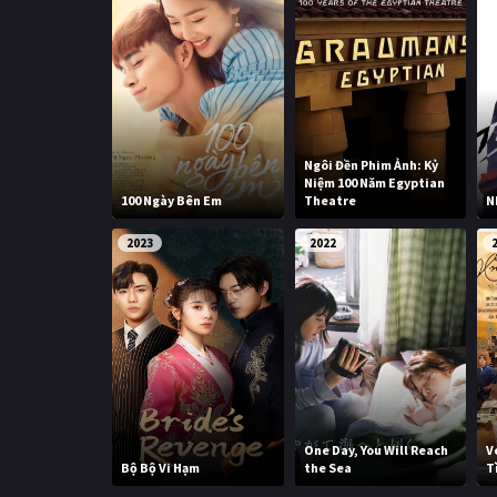
Ngôi Đền Phim Ảnh: Kỷ
Niệm 100 Năm Egyptian
100 Ngày Bên Em
Theatre
N
2023
2022
One Day, You Will Reach
V
Bộ Bộ Vi Hạm
the Sea
T