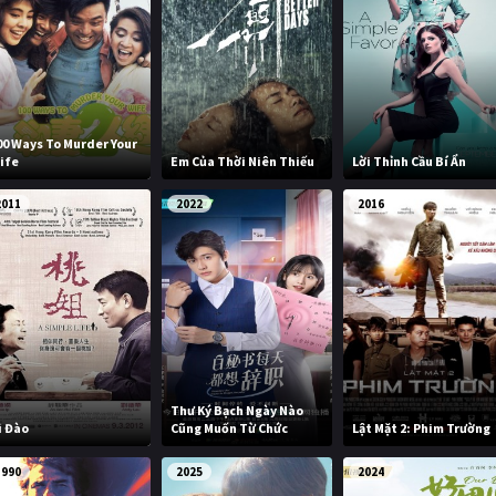
00 Ways To Murder Your
ife
Em Của Thời Niên Thiếu
Lời Thỉnh Cầu Bí Ẩn
2011
2022
2016
Thư Ký Bạch Ngày Nào
ì Đào
Cũng Muốn Từ Chức
Lật Mặt 2: Phim Trường
1990
2025
2024