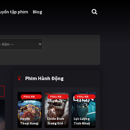
uyển tập phim
Blog
Phim Hành Động
FULL HD
FULL HD
FULL HD
VIETSUB
VIETSUB
VIETSUB
Huyền
Chiến Binh
Lực Lượng
Thoại Aang:
Trong Gió
Tinh Nhuệ
Tiết Khí Sư