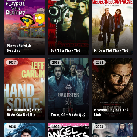
Playdate with
Destiny
Sát Thủ Thay Thế
Không Thể Thay Thế
2017
2019
2024
Handsome: Bộ Phim
Kraven: Thợ Săn Thủ
Bí Ẩn Của Netflix
Trùm, Cớm Và Ác Quỷ
Lĩnh
2026
1979
2023