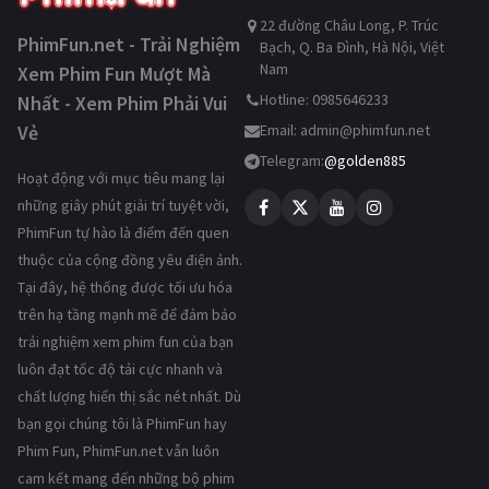
22 đường Châu Long, P. Trúc
PhimFun.net - Trải Nghiệm
Bạch, Q. Ba Đình, Hà Nội, Việt
Nam
Xem Phim Fun Mượt Mà
Hotline: 0985646233
Nhất - Xem Phim Phải Vui
Vẻ
Email:
admin@phimfun.net
Telegram:
@golden885
Hoạt động với mục tiêu mang lại
những giây phút giải trí tuyệt vời,
PhimFun tự hào là điểm đến quen
thuộc của cộng đồng yêu điện ảnh.
Tại đây, hệ thống được tối ưu hóa
trên hạ tầng mạnh mẽ để đảm bảo
trải nghiệm xem phim fun của bạn
luôn đạt tốc độ tải cực nhanh và
chất lượng hiển thị sắc nét nhất. Dù
bạn gọi chúng tôi là PhimFun hay
Phim Fun, PhimFun.net vẫn luôn
cam kết mang đến những bộ phim