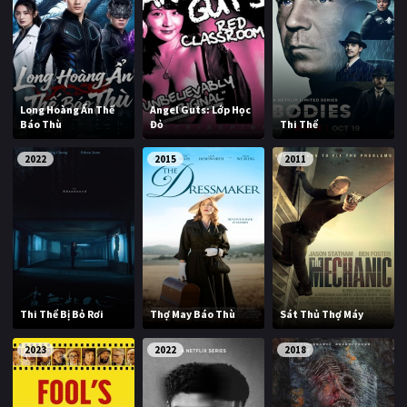
Long Hoàng Ẩn Thế
Angel Guts: Lớp Học
Báo Thù
Đỏ
Thi Thể
2022
2015
2011
Thi Thể Bị Bỏ Rơi
Thợ May Báo Thù
Sát Thủ Thợ Máy
2023
2022
2018