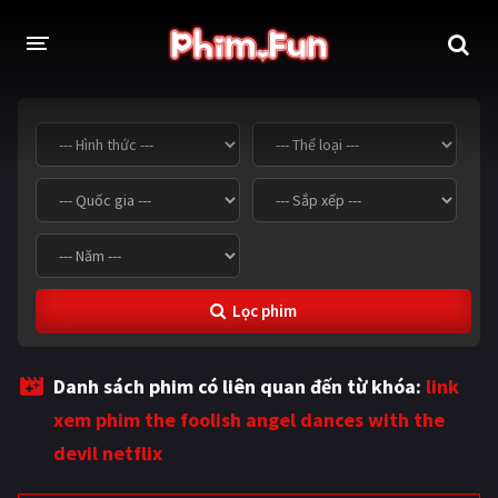
THỂ LOẠI
Thần thoại - Cổ trang
Hành động
Tâm lý
Chiến tranh
Võ thuật - Kiếm hiệp
Nhạc kịch
Lọc phim
Kinh dị
Tội phạm - Hình sự
Phiêu lưu
Hài hước
Danh sách phim có liên quan đến từ khóa:
link
Viễn tưởng
Khoa học - Tài liệu
xem phim the foolish angel dances with the
Hoạt hình
Thể thao
devil netflix
Tình cảm - Lãng mạn
Kỳ ảo