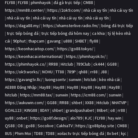
FLY88
|
FLY88
|
phimhayok
|
đá gà trực tiếp
|
CM88
|
https://mm88.center/
|
https://2ok9.com/
|
nhà cái uy tín
|
nhà cái uy tín
|
nhà cái uy tín
|
nhà cái uy tín
|
nhà cái uy tín
|
nhà cái uy tín
|
https://daga88.my/
|
https://xhamsterlive.radio.fm/
|
bóng đá trực tiếp
|
trực tiếp bóng đá
|
trực tiếp bóng đá hôm nay
|
ca khia
|
tỷ lệ kèo nhà
cái
|
90phut
|
thapcam
|
gavang
|
u888
|
SHBET
|
fly88
|
https://keonhacaitop.com/
|
https://go88.tokyo/
|
https://keonhacai.international/
|
https://phimhayok.tv/
|
https://phimhayok.co/
|
RR88
|
Hitclub
|
789Club
|
ck444
|
GG88
|
https://ok9.works/
|
NOHU
|
TT88
|
789P
|
qh88
|
rr88
|
J88
|
https://gavangtv.llc/
|
luongsontv
|
sunwin
|
hitclub
|
kèo nhà cái
|
AE888 Đăng Nhập
|
Hay88
|
Hay88
|
Hay88
|
Hay88
|
Hay88
|
Hay88
|
hitclub
|
https://mm88.tax/
|
sunwin
|
https://icm88.com/
|
sunwin
|
https://aukuwin.com/
|
GG88
|
RR88
|
shbet
|
XX88
|
Hitclub
|
NHATVIP
|
GOAL123
|
KING88
|
8DAY
|
shbet
|
grandpashabet
|
86bet
|
o8
|
rr88
|
uy88
|
onbet
|
https://go8f.design/
|
alo789
|
KJC
|
FLY88
|
hay.win
|
QS88
|
O8
|
go88
|
Socolive
|
CakhiaTV
|
https://go88play.site
|
CM88
|
8US
|
Phim Moi
|
TD88
|
TD88
|
xoilactv trực tiếp bóng đá
|
8x bet
|
kjc
|