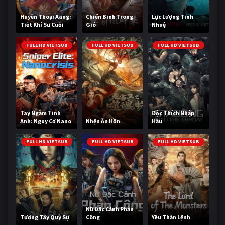
Huyền Thoại Aang:
Chiến Binh Trong
Lực Lượng Tinh
Tiết Khí Sư Cuối
Gió
Nhuệ
Cùng
FULL HD VIETSUB
FULL HD VIETSUB
FULL HD VIETSUB
Tay Ngắm Tinh
Độc Thích Nhập
Anh: Nguy Cơ Nano
Nhện Ăn Hồn
Hầu
FULL HD VIETSUB
FULL HD VIETSUB
FULL HD VIETSUB
Nữ Đặc Cảnh Phản
Tương Tây Quỷ Sự
Công
Yêu Thần Lệnh