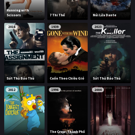
Running with
Scissors
7 Thi Thể
Núi Lửa Dante
2016
1939
2023
Sát Thủ Báo Thù
Cuốn Theo Chiều Gió
Sát Thủ Báo Thù
2012
1996
2004
The Crow: Thành Phố