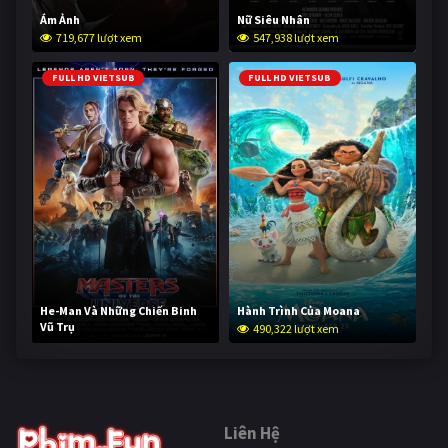
Ám Ảnh
Nữ Siêu Nhân
719,677 lượt xem
547,938 lượt xem
FULL HD VIETSUB
FULL HD VIETSUB
He-Man Và Những Chiến Binh
Hành Trình Của Moana
Vũ Trụ
490,322 lượt xem
238,968 lượt xem
Liên Hệ