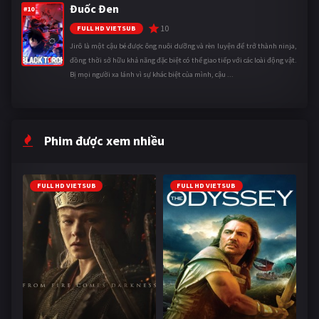
Đuốc Đen
#10
10
FULL HD VIETSUB
Jirô là một cậu bé được ông nuôi dưỡng và rèn luyện để trở thành ninja,
đồng thời sở hữu khả năng đặc biệt có thể giao tiếp với các loài động vật.
Bị mọi người xa lánh vì sự khác biệt của mình, cậu ...
Phim được xem nhiều
FULL HD VIETSUB
FULL HD VIETSUB