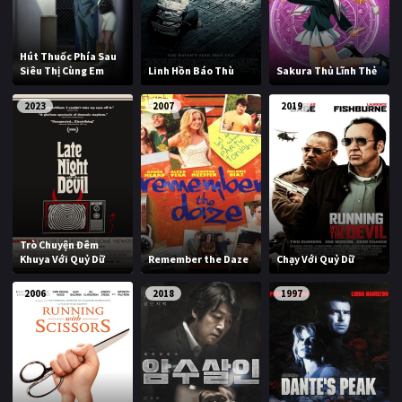
Hút Thuốc Phía Sau
Siêu Thị Cùng Em
Linh Hồn Báo Thù
Sakura Thủ Lĩnh Thẻ
2023
2007
2019
Trò Chuyện Đêm
Khuya Với Quỷ Dữ
Remember the Daze
Chạy Với Quỷ Dữ
2006
2018
1997