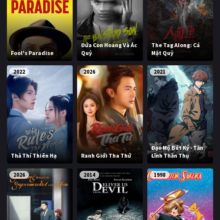
Đứa Con Hoang Và Ác
The Tag Along: Cá
Fool's Paradise
Quỷ
Mặt Quỷ
2022
2026
2021
Đạo Mộ Bút Ký - Tần
Thả Thí Thiên Hạ
Ranh Giới Tha Thứ
Lĩnh Thần Thụ
2026
2014
1998