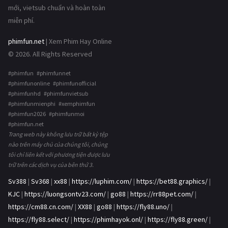
mới, vietsub chuẩn và hoàn toàn
miễn phí.
phimfun.net
| Xem Phim Hay Online
© 2026. All Rights Reserved
#phimfun #phimfunnet
#phimfunonline #phimfunofficial
#phimfunhd #phimfunvietsub
#phimfunmienphi #xemphimfun
#phimfun2026 #phimfunmoi
#phimfun.net
Trang web này không lưu trữ bất kỳ tệp
nào trên máy chủ của chúng tôi, chúng
tôi chỉ liên kết với phương tiện được lưu
trữ trên các dịch vụ của bên thứ 3.
Sv388
|
Sv368
|
xx88
|
https://luphim.com/
|
https://bet88.graphics/
|
KJC
|
https://luongsontv23.com/
|
go88
|
https://rr88pet.com/
|
https://cm88.cn.com/
|
XX88
|
go88
|
https://fly88.uno/
|
https://fly88.select/
|
https://phimhayok.onl/
|
https://fly88.green/
|