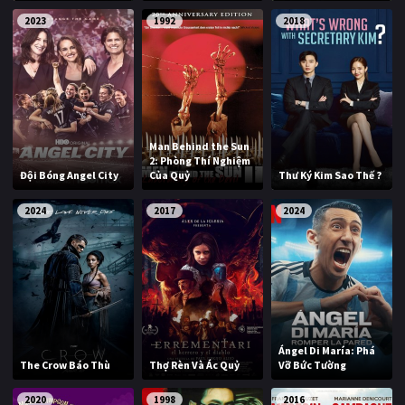
2023
1992
2018
Man Behind the Sun
2: Phòng Thí Nghiệm
Đội Bóng Angel City
Của Quỷ
Thư Ký Kim Sao Thế ?
2024
2017
2024
Ángel Di María: Phá
The Crow Báo Thù
Thợ Rèn Và Ác Quỷ
Vỡ Bức Tường
2020
1998
2016