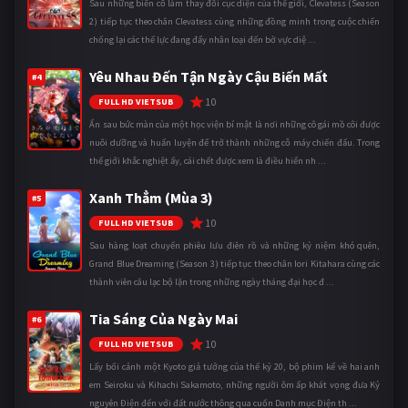
Sau những biến cố làm thay đổi cục diện của thế giới, Clevatess (Season
2) tiếp tục theo chân Clevatess cùng những đồng minh trong cuộc chiến
chống lại các thế lực đang đẩy nhân loại đến bờ vực diệ ...
Yêu Nhau Đến Tận Ngày Cậu Biến Mất
#4
10
FULL HD VIETSUB
Ẩn sau bức màn của một học viện bí mật là nơi những cô gái mồ côi được
nuôi dưỡng và huấn luyện để trở thành những cỗ máy chiến đấu. Trong
thế giới khắc nghiệt ấy, cái chết được xem là điều hiển nh ...
Xanh Thẳm (Mùa 3)
#5
10
FULL HD VIETSUB
Sau hàng loạt chuyến phiêu lưu điên rồ và những kỷ niệm khó quên,
Grand Blue Dreaming (Season 3) tiếp tục theo chân Iori Kitahara cùng các
thành viên câu lạc bộ lặn trong những ngày tháng đại học đ ...
Tia Sáng Của Ngày Mai
#6
10
FULL HD VIETSUB
Lấy bối cảnh một Kyoto giả tưởng của thế kỷ 20, bộ phim kể về hai anh
em Seiroku và Kihachi Sakamoto, những người ôm ấp khát vọng đưa Kỷ
nguyên Điện đến với đất nước thông qua cuốn Danh mục Điện th ...