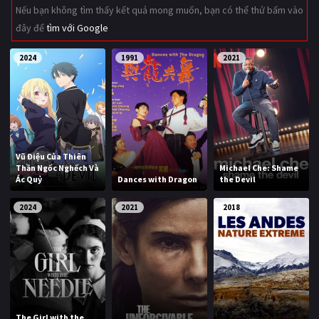
Nếu bạn không tìm thấy kết quả mong muốn, bạn có thể thử bấm vào
Giật gân
Gia đình
đây để
tìm với Google
Bí ẩn
Lịch sử
2024
1991
2021
Viễn Tây
Tiểu sử
GameShow
DramaTV
QUỐC GIA
Vũ Điệu Của Thiên
Thần Ngốc Nghếch Và
Michael Che: Shame
Âu - Mỹ
Trung Quốc - Hồng Kông
Ác Quỷ
Dances with Dragon
the Devil
Hàn Quốc
Nhật Bản
2024
2021
2018
Ấn Độ
Việt Nam
Tổng hợp
CẬP NHẬT
The Girl with the