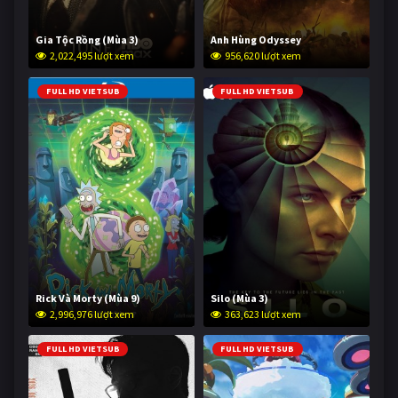
Gia Tộc Rồng (Mùa 3)
Anh Hùng Odyssey
2,022,495 lượt xem
956,620 lượt xem
FULL HD VIETSUB
FULL HD VIETSUB
Rick Và Morty (Mùa 9)
Silo (Mùa 3)
2,996,976 lượt xem
363,623 lượt xem
FULL HD VIETSUB
FULL HD VIETSUB