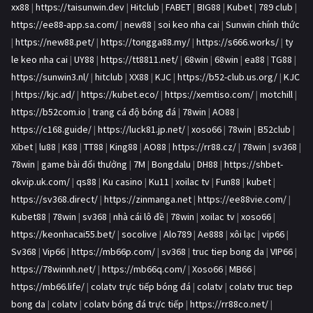
xx88
|
https://taisunwin.dev
|
Hitclub
|
FABET
|
BIG88
|
Kubet
|
789 club
|
https://ee88-app.sa.com/
|
new88
|
soi keo nha cai
|
Sunwin chính thức
|
https://new88.pet/
|
https://tongga88.my/
|
https://s666.works/
|
ty
le keo nha cai
|
UY88
|
https://tt8811.net/
|
68win
|
68win
|
ea88
|
TG88
|
https://sunwin3.nl/
|
hitclub
|
XX88
|
KJC
|
https://b52-club.us.org/
|
KJC
|
https://kjc.ad/
|
https://kubet.eco/
|
https://xemtiso.com/
|
motchill
|
https://b52com.io
|
trang cá độ bóng đá
|
78win
|
AO88
|
https://c168.guide/
|
https://luck81.jp.net/
|
xoso66
|
78win
|
B52club
|
Xibet
|
lu88
|
K88
|
TT88
|
King88
|
AO88
|
https://rr88.cz/
|
78win
|
sv368
|
78win
|
game bài đổi thưởng
|
7M
|
Bongdalu
|
DH88
|
https://shbet-
okvip.uk.com/
|
qs88
|
Ku casino
|
Ku11
|
xoilac tv
|
Fun88
|
kubet
|
https://sv368.direct/
|
https://zinmanga.net
|
https://ee88vie.com/
|
Kubet88
|
78win
|
sv368
|
nhà cái lô đề
|
78win
|
xoilac tv
|
xoso66
|
https://keonhacai55.bet/
|
socolive
|
Alo789
|
Ae888
|
xôi lạc
|
vip66
|
Sv368
|
Vip66
|
https://mb66p.com/
|
sv368
|
truc tiep bong da
|
VIP66
|
https://78winnh.net/
|
https://mb66q.com/
|
Xoso66
|
MB66
|
https://mb66.life/
|
colatv trực tiếp bóng đá
|
colatv
|
colatv truc tiep
bong da
|
colatv
|
colatv bóng đá trực tiếp
|
https://rr88co.net/
|