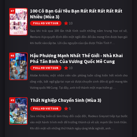
100 Cô Bạn Gái Yêu Bạn Rất Rất Rất Rất Rất
#7
Nhiều (Mùa 3)
10
FULL HD VIETSUB
Sau khi trải qua 100 lần thất tình suốt những năm trung học cơ sở,
Rentaro Aijo quyết định đến một ngôi đền để cầu mong tìm được bạn gái
khi bước vào cấp ba. Lời cầu nguyện của cậu được Thần Tình Y ...
Hậu Phương Mạnh Nhất Thế Giới - Nhà Khai
#8
Phá Tân Binh Của Vương Quốc Mê Cung
10
FULL HD VIETSUB
Atobe Arihito, một nhân viên văn phòng luôn cống hiến hết mình cho
công việc, bất ngờ gặp tai nạn và được chuyển sinh đến dị giới mang tên
Vương quốc Mê Cung. Tại đây, anh trở thành một mạo hiểm gi ...
Thất Nghiệp Chuyển Sinh (Mùa 3)
#9
5
FULL HD VIETSUB
Sau những biến cố làm thay đổi cuộc đời, Rudeus Greyrat tiếp tục bước
vào một hành trình mới để trưởng thành cả về sức mạnh lẫn tinh thần.
Khi đối mặt với những thử thách ngày càng khắc nghiệt, anh ...