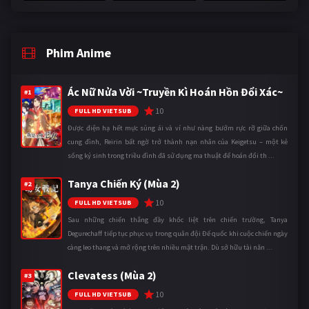
Phim Anime
Ác Nữ Nửa Vời ~Truyền Kì Hoán Hồn Đổi Xác~
#1
10
FULL HD VIETSUB
Được điện hạ hết mực sủng ái và ví như nàng bướm rực rỡ giữa chốn
cung đình, Reirin bất ngờ trở thành nạn nhân của Keigetsu – một kẻ
sống ký sinh trong triều đình đã sử dụng ma thuật để hoán đổi th ...
Tanya Chiến Ký (Mùa 2)
#2
10
FULL HD VIETSUB
Sau những chiến thắng đầy khốc liệt trên chiến trường, Tanya
Degurechaff tiếp tục phục vụ trong quân đội Đế quốc khi cuộc chiến ngày
càng leo thang và mở rộng trên nhiều mặt trận. Dù sở hữu tài năn ...
Clevatess (Mùa 2)
#3
10
FULL HD VIETSUB