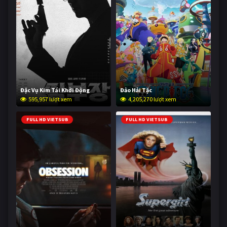
Đặc Vụ Kim Tái Khởi Động
Đảo Hải Tặc
595,957 lượt xem
4,205,270 lượt xem
FULL HD VIETSUB
FULL HD VIETSUB