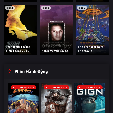
1993
1990
1986
Star Trek: Thế Hệ
The Transformers:
Tiếp Theo (Mùa 7)
Khiêu Vũ Với Bầy Sói
The Movie
Phim Hành Động
FULL HD VIETSUB
FULL HD VIETSUB
FULL HD VIETSUB