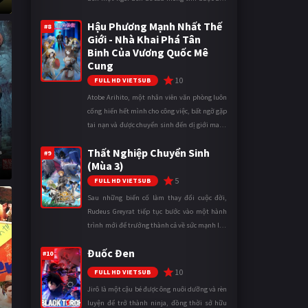
gái khi bước vào cấp ba. Lời cầu nguyện của
Hậu Phương Mạnh Nhất Thế
cậu được Thần Tình Y ...
#8
Giới - Nhà Khai Phá Tân
Binh Của Vương Quốc Mê
Cung
10
FULL HD VIETSUB
Atobe Arihito, một nhân viên văn phòng luôn
cống hiến hết mình cho công việc, bất ngờ gặp
tai nạn và được chuyển sinh đến dị giới mang
tên Vương quốc Mê Cung. Tại đây, anh trở
Thất Nghiệp Chuyển Sinh
thành một mạo hiểm gi ...
#9
h
(Mùa 3)
5
FULL HD VIETSUB
Sau những biến cố làm thay đổi cuộc đời,
Rudeus Greyrat tiếp tục bước vào một hành
trình mới để trưởng thành cả về sức mạnh lẫn
tinh thần. Khi đối mặt với những thử thách
Đuốc Đen
ngày càng khắc nghiệt, anh ...
#10
10
FULL HD VIETSUB
Jirô là một cậu bé được ông nuôi dưỡng và rèn
luyện để trở thành ninja, đồng thời sở hữu