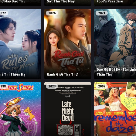
hợ May Báo Thù
Sát Thủ Thợ Máy
Fool's Paradise
2022
2026
2021
Đạo Mộ Bút Ký - Tần Lĩn
hả Thí Thiên Hạ
Ranh Giới Tha Thứ
Thần Thụ
1998
2023
2007