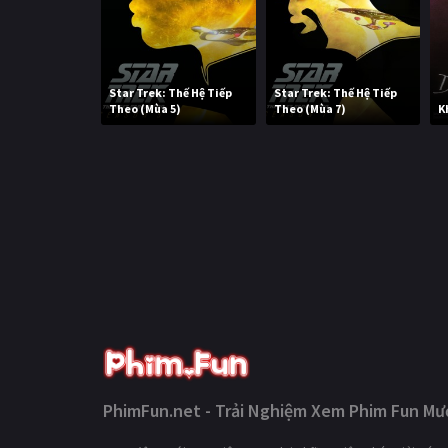
Star Trek: Thế Hệ Tiếp
Star Trek: Thế Hệ Tiếp
Theo (Mùa 5)
Theo (Mùa 7)
K
PhimFun.net - Trải Nghiệm Xem Phim Fun Mượ