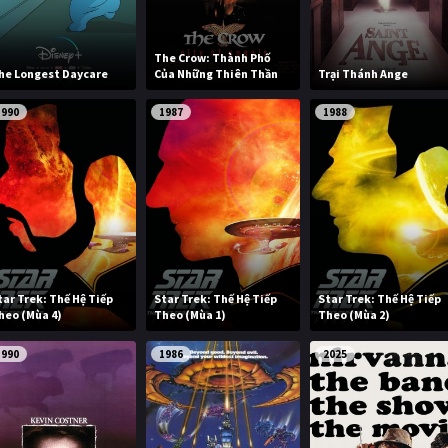
The Crow: Thành Phố
he Longest Daycare
Của Những Thiên Thần
Trại Thánh Ange
1990
1987
1988
tar Trek: Thế Hệ Tiếp
Star Trek: Thế Hệ Tiếp
Star Trek: Thế Hệ Tiếp
heo (Mùa 4)
Theo (Mùa 1)
Theo (Mùa 2)
1990
1986
2025