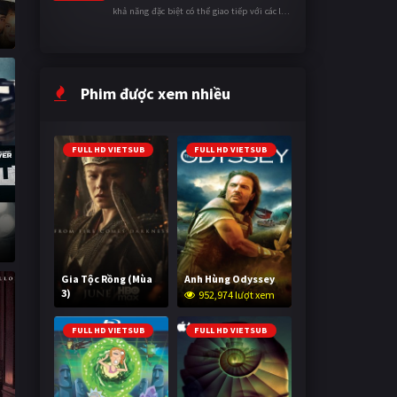
khả năng đặc biệt có thể giao tiếp với các loài
động vật. Bị mọi người xa lánh vì sự khác biệt
của mình, cậu ...
Phim được xem nhiều
FULL HD VIETSUB
FULL HD VIETSUB
Gia Tộc Rồng (Mùa
Anh Hùng Odyssey
3)
952,974 lượt xem
2,019,739 lượt xem
FULL HD VIETSUB
FULL HD VIETSUB