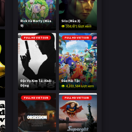
Rick Và Morty (Mùa
Silo (Mùa 3)
9)
358,671 lượt xem
2,995,654 lượt xem
FULL HD VIETSUB
FULL HD VIETSUB
Đặc Vụ Kim Tái Khởi
Đảo Hải Tặc
Động
4,203,584 lượt xem
594,856 lượt xem
FULL HD VIETSUB
FULL HD VIETSUB