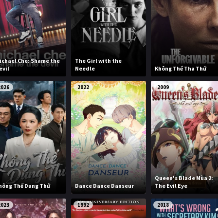
ichael Che: Shame the
The Girl with the
evil
Needle
Không Thể Tha Thứ
2026
2022
2009
Queen's Blade Mùa 2:
hông Thể Dung Thứ
Dance Dance Danseur
The Evil Eye
2023
1992
2018