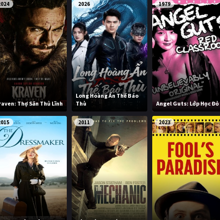
2024
2026
1979
Long Hoàng Ẩn Thế Báo
raven: Thợ Săn Thủ Lĩnh
Thù
Angel Guts: Lớp Học Đỏ
2015
2011
2023