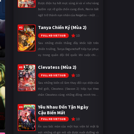
Được điện hạ hết mực sủng ái và ví như nàng
bướm rực rỡ giữa chốn cung đình, Reirin bất
ngờ trở thành nạn nhân của Keigetsu – một kẻ
sống ký sinh trong triều đình đã sử dụng ma
Tanya Chiến Ký (Mùa 2)
thuật để hoán đổi th ...
#2
10
FULL HD VIETSUB
Sau những chiến thắng đầy khốc liệt trên
chiến trường, Tanya Degurechaff tiếp tục phục
vụ trong quân đội Đế quốc khi cuộc chiến
ngày càng leo thang và mở rộng trên nhiều
Clevatess (Mùa 2)
mặt trận. Dù sở hữu tài năn ...
#3
10
FULL HD VIETSUB
Sau những biến cố làm thay đổi cục diện của
thế giới, Clevatess (Season 2) tiếp tục theo
chân Clevatess cùng những đồng minh trong
cuộc chiến chống lại các thế lực đang đẩy nhân
Yêu Nhau Đến Tận Ngày
loại đến bờ vực diệ ...
#4
Cậu Biến Mất
10
FULL HD VIETSUB
Ẩn sau bức màn của một học viện bí mật là
nơi những cô gái mồ côi được nuôi dưỡng và