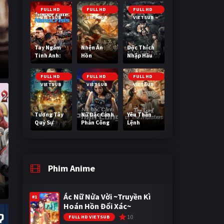
Cuối Cùng
FULL HD
FULL HD
FULL HD
VIETSUB
VIETSUB
VIETSUB
Tay Ngắm
Nhện Ăn
Độc Thích
Tinh Anh:
Hồn
Nhập Hầu
Nguy Cơ
Nano
FULL HD
FULL HD
FULL HD
VIETSUB
VIETSUB
VIETSUB
Tương Tây
Nữ Đặc Cảnh
Yêu Thần
Quỷ Sự
Phản Công
Lệnh
Phim Anime
Ác Nữ Nửa Vời ~Truyền Kì
#1
Hoán Hồn Đổi Xác~
10
FULL HD VIETSUB