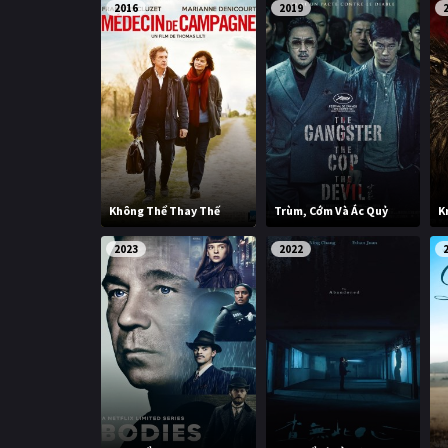
2016
2019
Không Thể Thay Thế
Trùm, Cớm Và Ác Quỷ
K
2023
2022