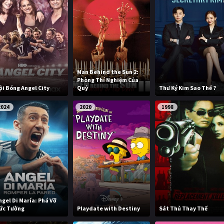
Man Behind the Sun 2:
Phòng Thí Nghiệm Của
ội Bóng Angel City
Quỷ
Thư Ký Kim Sao Thế ?
2024
2020
1998
ngel Di María: Phá Vỡ
ức Tường
Playdate with Destiny
Sát Thủ Thay Thế