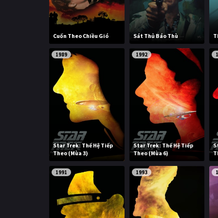
Cuốn Theo Chiều Gió
Sát Thủ Báo Thù
T
1989
1992
Star Trek: Thế Hệ Tiếp
Star Trek: Thế Hệ Tiếp
S
Theo (Mùa 3)
Theo (Mùa 6)
T
1991
1993