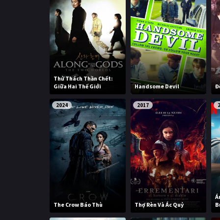
Thử Thách Thần Chết:
Giữa Hai Thế Giới
Handsome Devil
Đ
2024
2017
Á
The Crow Báo Thù
Thợ Rèn Và Ác Quỷ
B