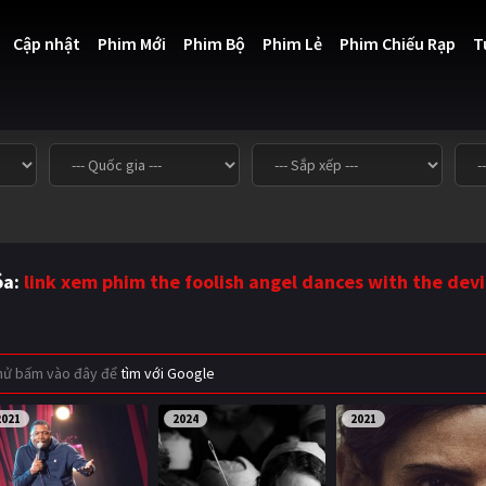
Cập nhật
Phim Mới
Phim Bộ
Phim Lẻ
Phim Chiếu Rạp
T
óa:
link xem phim the foolish angel dances with the devi
thử bấm vào đây để
tìm với Google
2021
2024
2021