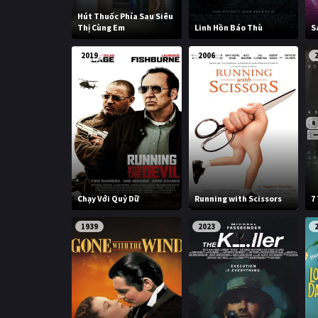
Hút Thuốc Phía Sau Siêu
Thị Cùng Em
Linh Hồn Báo Thù
S
2019
2006
Chạy Với Quỷ Dữ
Running with Scissors
7
1939
2023