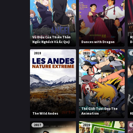
Vũ Điệu Của Thiên Thần
M
Ngốc Nghếch Và Ác Quỷ
Dances with Dragon
D
2018
2021
Thế Giới Tươi Đẹp The
The Wild Andes
Animation
K
2017
2016