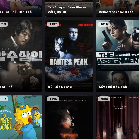
Trò Chuyện Đêm Khuya
akura Thủ Lĩnh Thẻ
Với Quỷ Dữ
Remember the Daze
2018
1997
2016
 Thi Thể
Núi Lửa Dante
Sát Thủ Báo Thù
2012
1996
2004