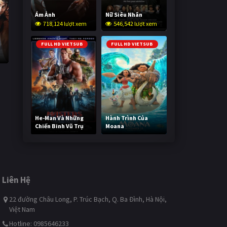
Ám Ảnh
Nữ Siêu Nhân
718,124 lượt xem
546,542 lượt xem
FULL HD VIETSUB
FULL HD VIETSUB
He-Man Và Những
Hành Trình Của
Chiến Binh Vũ Trụ
Moana
237,923 lượt xem
489,372 lượt xem
Liên Hệ
22 đường Châu Long, P. Trúc Bạch, Q. Ba Đình, Hà Nội,
Việt Nam
Hotline: 0985646233