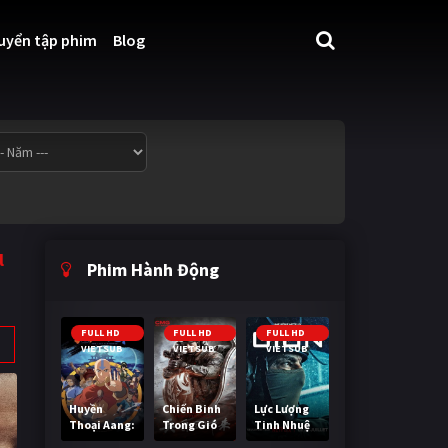
uyển tập phim
Blog
l
Phim Hành Động
FULL HD
FULL HD
FULL HD
VIETSUB
VIETSUB
VIETSUB
Huyền
Chiến Binh
Lực Lượng
Thoại Aang:
Trong Gió
Tinh Nhuệ
Tiết Khí Sư