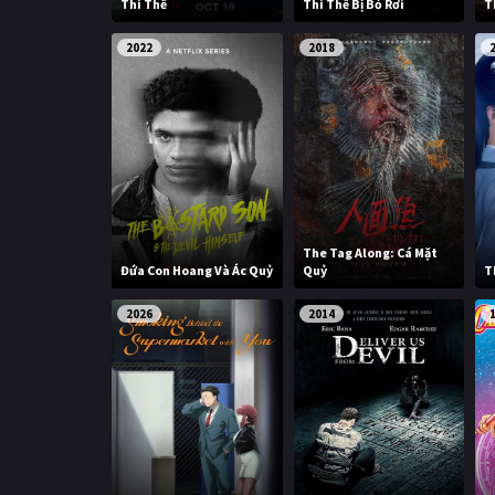
Thi Thể
Thi Thể Bị Bỏ Rơi
T
2022
2018
The Tag Along: Cá Mặt
Đứa Con Hoang Và Ác Quỷ
Quỷ
T
2026
2014