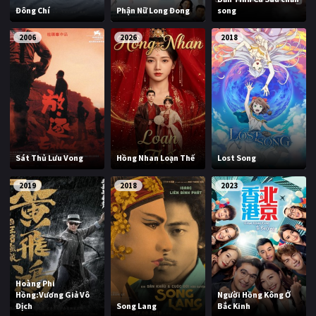
Đông Chí
Phận Nữ Long Đong
song
2006
2026
2018
Sát Thủ Lưu Vong
Hồng Nhan Loạn Thế
Lost Song
2019
2018
2023
Hoàng Phi
Hồng:Vương Giả Vô
Người Hồng Kông Ở
Địch
Song Lang
Bắc Kinh