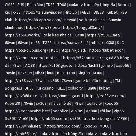
CM88
|
8US
|
Phim Moi
|
TD88
|
TD88
|
xoilactv trực tiếp bóng đá
|
8x bet
|
kjc
|
xx88
|
https://taisunwin.dev
|
Hitclub
|
FABET
|
BIG88
|
Kubet
|
789
club
|
https://ee88-app.sa.com/
|
new88
|
soi keo nha cai
|
Sunwin
chính thức
|
https://new88.pet/
|
https://tongga88.my/
|
https://s666.works/
|
ty le keo nha cai
|
UY88
|
https://tt8811.net/
|
68win
|
68win
|
ea88
|
TG88
|
https://sunwin3.nl/
|
hitclub
|
XX88
|
KJC
|
https://b52-club.us.org/
|
KJC
|
https://kjc.ad/
|
https://kubet.eco/
|
https://xemtiso.com/
|
motchill
|
https://b52com.io
|
trang cá độ bóng
đá
|
78win
|
AO88
|
https://c168.guide/
|
https://luck81.jp.net/
|
xoso66
|
78win
|
B52club
|
Xibet
|
lu88
|
K88
|
TT88
|
King88
|
AO88
|
https://rr88.cz/
|
78win
|
sv368
|
78win
|
game bài đổi thưởng
|
7M
|
Bongdalu
|
DH88
|
Ku casino
|
Ku11
|
xoilac tv
|
Fun88
|
kubet
|
https://sv368.direct/
|
https://zinmanga.net
|
https://ee88vie.com/
|
Kubet88
|
78win
|
sv368
|
nhà cái lô đề
|
78win
|
xoilac tv
|
xoso66
|
https://keonhacai55.bet/
|
socolive
|
Alo789
|
Ae888
|
xôi lạc
|
vip66
|
Sv368
|
Vip66
|
https://mb66p.com/
|
sv368
|
truc tiep bong da
|
VIP66
|
https://78winnh.net/
|
https://mb66q.com/
|
Xoso66
|
MB66
|
https://mb66.life/
|
colatv trực tiếp bóng đá
|
colatv
|
colatv truc tiep