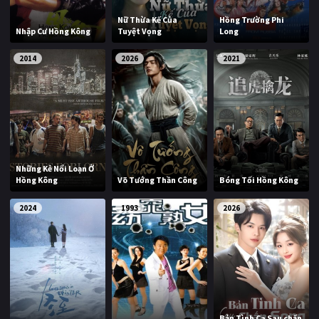
PHIM MỚI
Nữ Thừa Kế Của
Hồng Trường Phi
Nhập Cư Hồng Kông
Tuyệt Vọng
Long
PHIM BỘ
2014
2026
2021
PHIM LẺ
PHIM CHIẾU RẠP
TUYỂN TẬP PHIM
BLOG
Những Kẻ Nổi Loạn Ở
Hồng Kông
Võ Tướng Thần Công
Bóng Tối Hồng Kông
2024
1993
2026
Bản Tình Ca Sau chấn