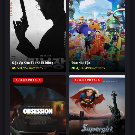
Đặc Vụ Kim Tái Khởi Động
Đảo Hải Tặc
591,952 lượt xem
4,199,499 lượt xem
FULL HD VIETSUB
FULL HD VIETSUB