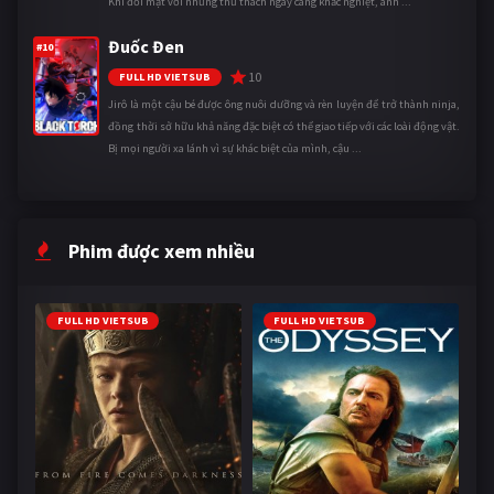
Khi đối mặt với những thử thách ngày càng khắc nghiệt, anh ...
Đuốc Đen
#10
10
FULL HD VIETSUB
Jirô là một cậu bé được ông nuôi dưỡng và rèn luyện để trở thành ninja,
đồng thời sở hữu khả năng đặc biệt có thể giao tiếp với các loài động vật.
Bị mọi người xa lánh vì sự khác biệt của mình, cậu ...
Phim được xem nhiều
FULL HD VIETSUB
FULL HD VIETSUB