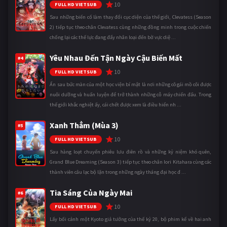
10
FULL HD VIETSUB
Sau những biến cố làm thay đổi cục diện của thế giới, Clevatess (Season
2) tiếp tục theo chân Clevatess cùng những đồng minh trong cuộc chiến
chống lại các thế lực đang đẩy nhân loại đến bờ vực diệ ...
Yêu Nhau Đến Tận Ngày Cậu Biến Mất
#4
10
FULL HD VIETSUB
Ẩn sau bức màn của một học viện bí mật là nơi những cô gái mồ côi được
nuôi dưỡng và huấn luyện để trở thành những cỗ máy chiến đấu. Trong
thế giới khắc nghiệt ấy, cái chết được xem là điều hiển nh ...
Xanh Thẳm (Mùa 3)
#5
10
FULL HD VIETSUB
Sau hàng loạt chuyến phiêu lưu điên rồ và những kỷ niệm khó quên,
Grand Blue Dreaming (Season 3) tiếp tục theo chân Iori Kitahara cùng các
thành viên câu lạc bộ lặn trong những ngày tháng đại học đ ...
Tia Sáng Của Ngày Mai
#6
10
FULL HD VIETSUB
Lấy bối cảnh một Kyoto giả tưởng của thế kỷ 20, bộ phim kể về hai anh