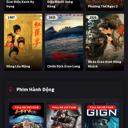
Giai Điệu Xanh Hy
Điệp Huyết Song
Vọng
Hùng
Phương Thế Ngọc 2
1987
2025
2026
Nhân Gian Kinh Hồng
Hồng Lâu Mộng
Chiến Dịch Giao Long
Khách
Phim Hành Động
FULL HD VIETSUB
FULL HD VIETSUB
FULL HD VIETSUB