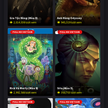
Gia Tộc Rồng (Mùa 3)
Anh Hùng Odyssey
2,014,038 lượt xem
945,319 lượt xem
FULL HD VIETSUB
FULL HD VIETSUB
Rick Và Morty (Mùa 9)
Silo (Mùa 3)
2,992,566 lượt xem
350,703 lượt xem
FULL HD VIETSUB
FULL HD VIETSUB