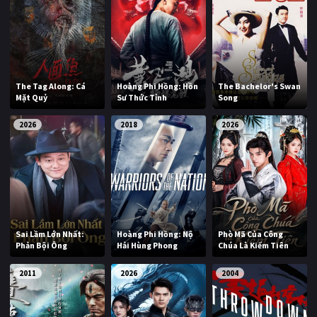
The Tag Along: Cá
Hoàng Phi Hồng: Hồn
The Bachelor's Swan
Mặt Quỷ
Sư Thức Tỉnh
Song
2026
2018
2026
Sai Lầm Lớn Nhất:
Hoàng Phi Hồng: Nộ
Phò Mã Của Công
Phản Bội Ông
Hải Hùng Phong
Chúa Là Kiếm Tiên
2011
2026
2004