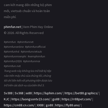
cam kết mang đến những bộ phim
mới, vietsub chuẩn và hoàn toàn
miễn phí.
phimfun.net
| Xem Phim Hay Online
© 2026. All Rights Reserved
#phimfun #phimfunnet
#phimfunonline #phimfunofficial
#phimfunhd #phimfunvietsub
#phimfunmienphi #xemphimfun
#phimfun2026 #phimfunmoi
#phimfun.net
Trang web này không lưu trữ bất kỳ tệp
nào trên máy chủ của chúng tôi, chúng
tôi chỉ liên kết với phương tiện được lưu
trữ trên các dịch vụ của bên thứ 3.
Sv388
|
Sv368
|
xx88
|
https://luphim.com/
|
https://bet88.graphics/
|
KJC
|
https://luongsontv23.com/
|
go88
|
https://rr88pet.com/
|
https://cm88.cn.com/
|
XX88
|
go88
|
https://fly88.uno/
|