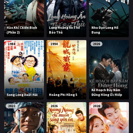
Hào Khí Chiến Binh
Long Hoàng Ẩn Thế
Nhu Đạo Long Hổ
(Phần 2)
Báo Thù
Bang
1984
1994
2026
Kế Hoạch Bảy Năm
Song Long Xuất Hải
Hoàng Phi Hồng 5
Đừng Hòng Ức Hiếp
2022
2026
2026