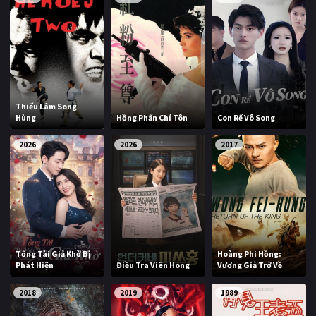
Thiếu Lâm Song
Hùng
Hồng Phấn Chí Tôn
Con Rể Vô Song
2026
2026
2017
Tổng Tài Giả Khờ Bị
Hoàng Phi Hồng:
Phát Hiện
Điều Tra Viên Hong
Vương Giả Trở Về
2018
2019
1989