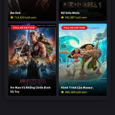
Ám Ảnh
Nữ Siêu Nhân
714,430 lượt xem
542,887 lượt xem
FULL HD VIETSUB
FULL HD VIETSUB
He-Man Và Những Chiến Binh
Hành Trình Của Moana
Vũ Trụ
486,584 lượt xem
234,791 lượt xem