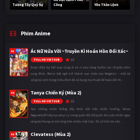
Tương Tây Quỷ Sự
Công
Yêu Thần Lệnh
Phim Anime
Ác Nữ Nửa Vời ~Truyền Kì Hoán Hồn Đổi Xác~
#1
10
FULL HD VIETSUB
Được điện hạ hết mực sủng ái và ví như nàng bướm rực rỡ giữa chốn
cung đình, Reirin bất ngờ trở thành nạn nhân của Keigetsu – một kẻ
sống ký sinh trong triều đình đã sử dụng ma thuật để hoán đổi th ...
Tanya Chiến Ký (Mùa 2)
#2
10
FULL HD VIETSUB
Sau những chiến thắng đầy khốc liệt trên chiến trường, Tanya
Degurechaff tiếp tục phục vụ trong quân đội Đế quốc khi cuộc chiến ngày
càng leo thang và mở rộng trên nhiều mặt trận. Dù sở hữu tài năn ...
Clevatess (Mùa 2)
#3