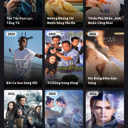
Tân Tẩy Oan Lục:
Nương Nương Chỉ
Thiếu Phu Nhân , Anh
Tống Từ
Muốn Sống Yên Ổn
Muốn Công Khai
2024
2003
2021
Khi Bóng Đêm Gợn
Bài Ca Sau Song Sắt
Trí Dũng Song Hùng
Sóng
2022
2024
2022