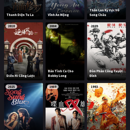
Thần Lan Kỳ Vực Vô
Thanh Diện Tu La
Vĩnh An Mộng
Song Châu
2018
2004
2023
Bản Tình Ca Cho
Đòn Phản Công Tuyệt
Diên Hi Công Lược
Bobby Long
Đỉnh
2025
1989
1993