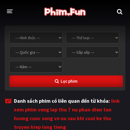
THỂ LOẠI
Thần thoại - Cổ trang
Hành động
Tâm lý
Chiến tranh
Võ thuật - Kiếm hiệp
Nhạc kịch
Lọc phim
Kinh dị
Tội phạm - Hình sự
Phiêu lưu
Hài hước
Danh sách phim có liên quan đến từ khóa:
link
Viễn tưởng
Khoa học - Tài liệu
xem phim vong lap thu 7 nu phan dien tan
Hoạt hình
Thể thao
huong cuoc song vo uu sau khi cuoi ke thu
truyen kiep long tieng
Tình cảm - Lãng mạn
Kỳ ảo