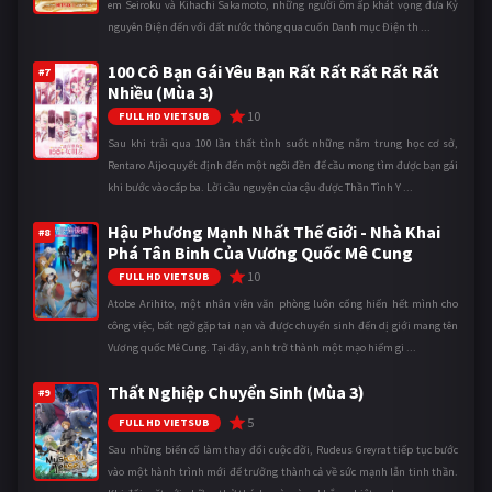
em Seiroku và Kihachi Sakamoto, những người ôm ấp khát vọng đưa Kỷ
nguyên Điện đến với đất nước thông qua cuốn Danh mục Điện th ...
100 Cô Bạn Gái Yêu Bạn Rất Rất Rất Rất Rất
#7
Nhiều (Mùa 3)
10
FULL HD VIETSUB
Sau khi trải qua 100 lần thất tình suốt những năm trung học cơ sở,
Rentaro Aijo quyết định đến một ngôi đền để cầu mong tìm được bạn gái
khi bước vào cấp ba. Lời cầu nguyện của cậu được Thần Tình Y ...
Hậu Phương Mạnh Nhất Thế Giới - Nhà Khai
#8
Phá Tân Binh Của Vương Quốc Mê Cung
10
FULL HD VIETSUB
Atobe Arihito, một nhân viên văn phòng luôn cống hiến hết mình cho
công việc, bất ngờ gặp tai nạn và được chuyển sinh đến dị giới mang tên
Vương quốc Mê Cung. Tại đây, anh trở thành một mạo hiểm gi ...
Thất Nghiệp Chuyển Sinh (Mùa 3)
#9
5
FULL HD VIETSUB
Sau những biến cố làm thay đổi cuộc đời, Rudeus Greyrat tiếp tục bước
vào một hành trình mới để trưởng thành cả về sức mạnh lẫn tinh thần.