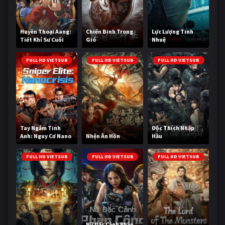
Huyền Thoại Aang:
Chiến Binh Trong
Lực Lượng Tinh
Tiết Khí Sư Cuối
Gió
Nhuệ
Cùng
FULL HD VIETSUB
FULL HD VIETSUB
FULL HD VIETSUB
Tay Ngắm Tinh
Độc Thích Nhập
Anh: Nguy Cơ Nano
Nhện Ăn Hồn
Hầu
FULL HD VIETSUB
FULL HD VIETSUB
FULL HD VIETSUB
Nữ Đặc Cảnh Phản