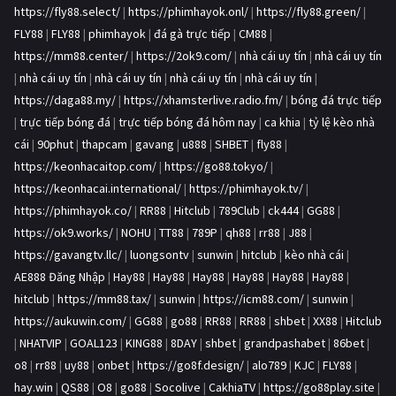
https://fly88.select/
|
https://phimhayok.onl/
|
https://fly88.green/
|
FLY88
|
FLY88
|
phimhayok
|
đá gà trực tiếp
|
CM88
|
https://mm88.center/
|
https://2ok9.com/
|
nhà cái uy tín
|
nhà cái uy tín
|
nhà cái uy tín
|
nhà cái uy tín
|
nhà cái uy tín
|
nhà cái uy tín
|
https://daga88.my/
|
https://xhamsterlive.radio.fm/
|
bóng đá trực tiếp
|
trực tiếp bóng đá
|
trực tiếp bóng đá hôm nay
|
ca khia
|
tỷ lệ kèo nhà
cái
|
90phut
|
thapcam
|
gavang
|
u888
|
SHBET
|
fly88
|
https://keonhacaitop.com/
|
https://go88.tokyo/
|
https://keonhacai.international/
|
https://phimhayok.tv/
|
https://phimhayok.co/
|
RR88
|
Hitclub
|
789Club
|
ck444
|
GG88
|
https://ok9.works/
|
NOHU
|
TT88
|
789P
|
qh88
|
rr88
|
J88
|
https://gavangtv.llc/
|
luongsontv
|
sunwin
|
hitclub
|
kèo nhà cái
|
AE888 Đăng Nhập
|
Hay88
|
Hay88
|
Hay88
|
Hay88
|
Hay88
|
Hay88
|
hitclub
|
https://mm88.tax/
|
sunwin
|
https://icm88.com/
|
sunwin
|
https://aukuwin.com/
|
GG88
|
go88
|
RR88
|
RR88
|
shbet
|
XX88
|
Hitclub
|
NHATVIP
|
GOAL123
|
KING88
|
8DAY
|
shbet
|
grandpashabet
|
86bet
|
o8
|
rr88
|
uy88
|
onbet
|
https://go8f.design/
|
alo789
|
KJC
|
FLY88
|
hay.win
|
QS88
|
O8
|
go88
|
Socolive
|
CakhiaTV
|
https://go88play.site
|