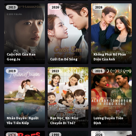
2013
2026
2026
Cuộc Đời Của Han
Không Phải Nữ Phản
Gong Ju
Cưới Em Để Sống
Diện Của Anh
2019
2023
2015
Nhân Duyên: Người
Bạn Học, Khi Nào
Lương Duyên Tiền
Yêu Tiên Kiếp
Chuyển Đi Thế?
Định
1974
1990
2026