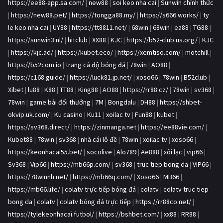
https://ee88-app.sa.com/
|
new88
|
soi keo nha cai
|
Sunwin chính thức
|
https://new88.pet/
|
https://tongga88.my/
|
https://s666.works/
|
ty
le keo nha cai
|
UY88
|
https://tt8811.net/
|
68win
|
68win
|
ea88
|
TG88
|
https://sunwin3.nl/
|
hitclub
|
XX88
|
KJC
|
https://b52-club.us.org/
|
KJC
|
https://kjc.ad/
|
https://kubet.eco/
|
https://xemtiso.com/
|
motchill
|
https://b52com.io
|
trang cá độ bóng đá
|
78win
|
AO88
|
https://c168.guide/
|
https://luck81.jp.net/
|
xoso66
|
78win
|
B52club
|
Xibet
|
lu88
|
K88
|
TT88
|
King88
|
AO88
|
https://rr88.cz/
|
78win
|
sv368
|
78win
|
game bài đổi thưởng
|
7M
|
Bongdalu
|
DH88
|
https://shbet-
okvip.uk.com/
|
Ku casino
|
Ku11
|
xoilac tv
|
Fun88
|
kubet
|
https://sv368.direct/
|
https://zinmanga.net
|
https://ee88vie.com/
|
Kubet88
|
78win
|
sv368
|
nhà cái lô đề
|
78win
|
xoilac tv
|
xoso66
|
https://keonhacai55.bet/
|
socolive
|
Alo789
|
Ae888
|
xôi lạc
|
vip66
|
Sv368
|
Vip66
|
https://mb66p.com/
|
sv368
|
truc tiep bong da
|
VIP66
|
https://78winnh.net/
|
https://mb66q.com/
|
Xoso66
|
MB66
|
https://mb66.life/
|
colatv trực tiếp bóng đá
|
colatv
|
colatv truc tiep
bong da
|
colatv
|
colatv bóng đá trực tiếp
|
https://rr88co.net/
|
https://tylekeonhacai.futbol/
|
https://bshbet.com/
|
xx88
|
RR88
|