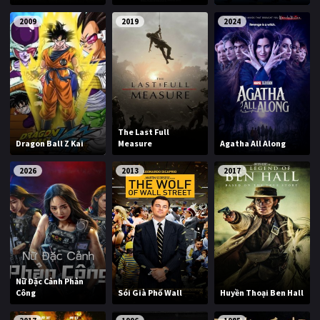
2009
2019
2024
The Last Full
Dragon Ball Z Kai
Measure
Agatha All Along
2026
2013
2017
Nữ Đặc Cảnh Phản
Công
Sói Già Phố Wall
Huyền Thoại Ben Hall