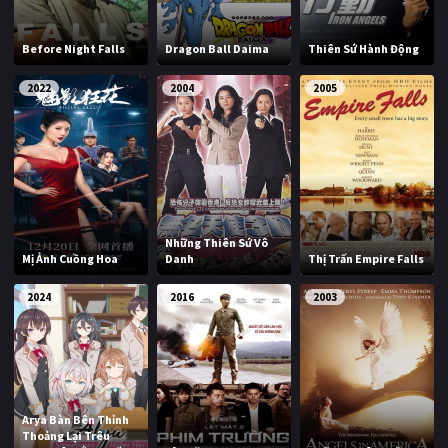
Before Night Falls
Dragon Ball Daima
Thiên Sứ Hành Động
2022
2004
2005
Những Thiên Sứ Vô
Mị Ảnh Cuồng Hoa
Danh
Thị Trấn Empire Falls
2024
2016
2003
Arya Bàn Bên Thỉnh
Thoảng Lại Trêu