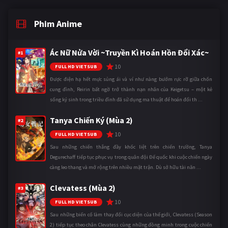
Phim Anime
Ác Nữ Nửa Vời ~Truyền Kì Hoán Hồn Đổi Xác~
#1
10
FULL HD VIETSUB
Được điện hạ hết mực sủng ái và ví như nàng bướm rực rỡ giữa chốn
cung đình, Reirin bất ngờ trở thành nạn nhân của Keigetsu – một kẻ
sống ký sinh trong triều đình đã sử dụng ma thuật để hoán đổi th ...
Tanya Chiến Ký (Mùa 2)
#2
10
FULL HD VIETSUB
Sau những chiến thắng đầy khốc liệt trên chiến trường, Tanya
Degurechaff tiếp tục phục vụ trong quân đội Đế quốc khi cuộc chiến ngày
càng leo thang và mở rộng trên nhiều mặt trận. Dù sở hữu tài năn ...
Clevatess (Mùa 2)
#3
10
FULL HD VIETSUB
Sau những biến cố làm thay đổi cục diện của thế giới, Clevatess (Season
2) tiếp tục theo chân Clevatess cùng những đồng minh trong cuộc chiến