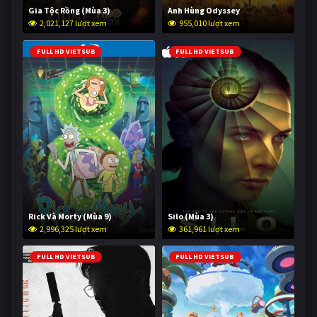
Gia Tộc Rồng (Mùa 3)
Anh Hùng Odyssey
2,021,127 lượt xem
955,010 lượt xem
FULL HD VIETSUB
FULL HD VIETSUB
Rick Và Morty (Mùa 9)
Silo (Mùa 3)
2,996,325 lượt xem
361,961 lượt xem
FULL HD VIETSUB
FULL HD VIETSUB