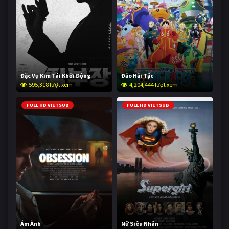
Đặc Vụ Kim Tái Khởi Động
Đảo Hải Tặc
595,318 lượt xem
4,204,444 lượt xem
FULL HD VIETSUB
FULL HD VIETSUB
Ám Ảnh
Nữ Siêu Nhân