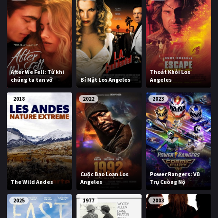
After We Fell: Từ khi
Thoát Khỏi Los
chúng ta tan vỡ
Bí Mật Los Angeles
Angeles
2018
2022
2023
Cuộc Bạo Loạn Los
Power Rangers: Vũ
The Wild Andes
Angeles
Trụ Cuồng Nộ
2025
1977
2003