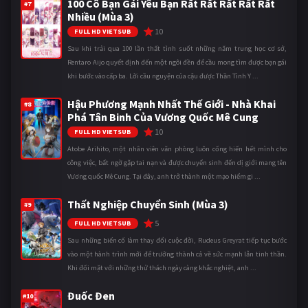
100 Cô Bạn Gái Yêu Bạn Rất Rất Rất Rất Rất
#7
Nhiều (Mùa 3)
10
FULL HD VIETSUB
Sau khi trải qua 100 lần thất tình suốt những năm trung học cơ sở,
Rentaro Aijo quyết định đến một ngôi đền để cầu mong tìm được bạn gái
khi bước vào cấp ba. Lời cầu nguyện của cậu được Thần Tình Y ...
Hậu Phương Mạnh Nhất Thế Giới - Nhà Khai
#8
Phá Tân Binh Của Vương Quốc Mê Cung
10
FULL HD VIETSUB
Atobe Arihito, một nhân viên văn phòng luôn cống hiến hết mình cho
công việc, bất ngờ gặp tai nạn và được chuyển sinh đến dị giới mang tên
Vương quốc Mê Cung. Tại đây, anh trở thành một mạo hiểm gi ...
Thất Nghiệp Chuyển Sinh (Mùa 3)
#9
5
FULL HD VIETSUB
Sau những biến cố làm thay đổi cuộc đời, Rudeus Greyrat tiếp tục bước
vào một hành trình mới để trưởng thành cả về sức mạnh lẫn tinh thần.
Khi đối mặt với những thử thách ngày càng khắc nghiệt, anh ...
Đuốc Đen
#10