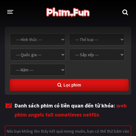
THỂ LOẠI
Thần thoại - Cổ trang
Hành động
Tâm lý
Chiến tranh
Võ thuật - Kiếm hiệp
Nhạc kịch
Lọc phim
Kinh dị
Tội phạm - Hình sự
Phiêu lưu
Hài hước
Danh sách phim có liên quan đến từ khóa:
web
Viễn tưởng
Khoa học - Tài liệu
phim angels fall sometimes netflix
Hoạt hình
Thể thao
Nếu bạn không tìm thấy kết quả mong muốn, bạn có thể thử bấm vào
Tình cảm - Lãng mạn
Kỳ ảo