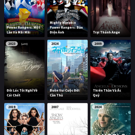
Mighty Morphin
Power Rangers: Một
Power Rangers: Bản
Lần Và Mãi Mãi
Điện Ảnh
Trại Thánh Ange
2023
2024
2009
Đôi Lúc Tôi Nghĩ Về
Buồn Vui Cuộc Đời
Thiên Thần Và Ác
Cái Chết
Cần Thủ
Quỷ
2019
2007
2024