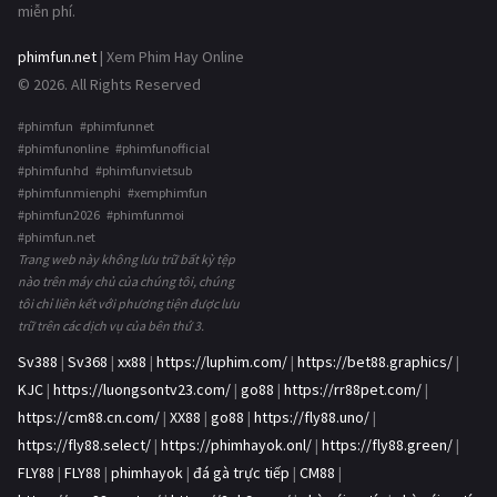
miễn phí.
phimfun.net
| Xem Phim Hay Online
© 2026. All Rights Reserved
#phimfun #phimfunnet
#phimfunonline #phimfunofficial
#phimfunhd #phimfunvietsub
#phimfunmienphi #xemphimfun
#phimfun2026 #phimfunmoi
#phimfun.net
Trang web này không lưu trữ bất kỳ tệp
nào trên máy chủ của chúng tôi, chúng
tôi chỉ liên kết với phương tiện được lưu
trữ trên các dịch vụ của bên thứ 3.
Sv388
|
Sv368
|
xx88
|
https://luphim.com/
|
https://bet88.graphics/
|
KJC
|
https://luongsontv23.com/
|
go88
|
https://rr88pet.com/
|
https://cm88.cn.com/
|
XX88
|
go88
|
https://fly88.uno/
|
https://fly88.select/
|
https://phimhayok.onl/
|
https://fly88.green/
|
FLY88
|
FLY88
|
phimhayok
|
đá gà trực tiếp
|
CM88
|