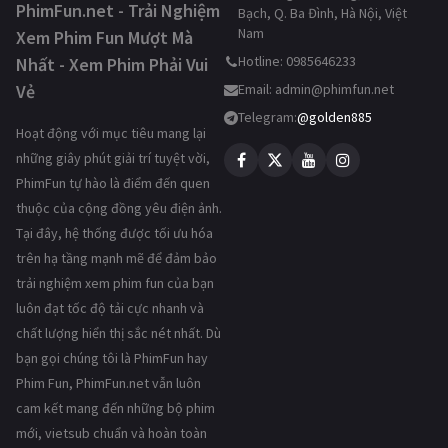
PhimFun.net - Trải Nghiệm
Bạch, Q. Ba Đình, Hà Nội, Việt
Nam
Xem Phim Fun Mượt Mà
Hotline: 0985646233
Nhất - Xem Phim Phải Vui
Vẻ
Email:
admin@phimfun.net
Telegram:
@golden885
Hoạt động với mục tiêu mang lại
những giây phút giải trí tuyệt vời,
PhimFun tự hào là điểm đến quen
thuộc của cộng đồng yêu điện ảnh.
Tại đây, hệ thống được tối ưu hóa
trên hạ tầng mạnh mẽ để đảm bảo
trải nghiệm xem phim fun của bạn
luôn đạt tốc độ tải cực nhanh và
chất lượng hiển thị sắc nét nhất. Dù
bạn gọi chúng tôi là PhimFun hay
Phim Fun, PhimFun.net vẫn luôn
cam kết mang đến những bộ phim
mới, vietsub chuẩn và hoàn toàn