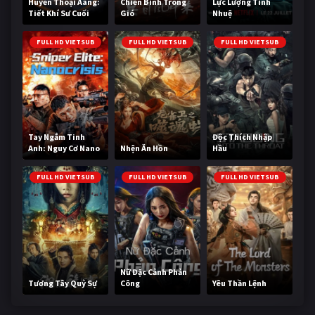
Huyền Thoại Aang:
Chiến Binh Trong
Lực Lượng Tinh
Tiết Khí Sư Cuối
Gió
Nhuệ
Cùng
FULL HD VIETSUB
FULL HD VIETSUB
FULL HD VIETSUB
Tay Ngắm Tinh
Độc Thích Nhập
Anh: Nguy Cơ Nano
Nhện Ăn Hồn
Hầu
FULL HD VIETSUB
FULL HD VIETSUB
FULL HD VIETSUB
Nữ Đặc Cảnh Phản
Tương Tây Quỷ Sự
Công
Yêu Thần Lệnh