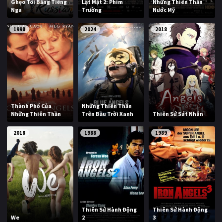
Ghẹo Tôi Bằng Tiếng
Lật Mặt 2: Phim
Những Thiên Thần
Nga
Trường
Nước Mỹ
1998
2024
2018
Thành Phố Của
Những Thiên Thần
Những Thiên Thần
Trên Bầu Trời Xanh
Thiên Sứ Sát Nhân
2018
1988
1989
Thiên Sứ Hành Động
Thiên Sứ Hành Động
We
2
3