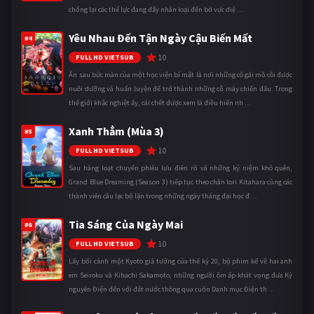
chống lại các thế lực đang đẩy nhân loại đến bờ vực diệ ...
Yêu Nhau Đến Tận Ngày Cậu Biến Mất
#4
10
FULL HD VIETSUB
Ẩn sau bức màn của một học viện bí mật là nơi những cô gái mồ côi được
nuôi dưỡng và huấn luyện để trở thành những cỗ máy chiến đấu. Trong
thế giới khắc nghiệt ấy, cái chết được xem là điều hiển nh ...
Xanh Thẳm (Mùa 3)
#5
10
FULL HD VIETSUB
Sau hàng loạt chuyến phiêu lưu điên rồ và những kỷ niệm khó quên,
Grand Blue Dreaming (Season 3) tiếp tục theo chân Iori Kitahara cùng các
thành viên câu lạc bộ lặn trong những ngày tháng đại học đ ...
Tia Sáng Của Ngày Mai
#6
10
FULL HD VIETSUB
Lấy bối cảnh một Kyoto giả tưởng của thế kỷ 20, bộ phim kể về hai anh
em Seiroku và Kihachi Sakamoto, những người ôm ấp khát vọng đưa Kỷ
nguyên Điện đến với đất nước thông qua cuốn Danh mục Điện th ...