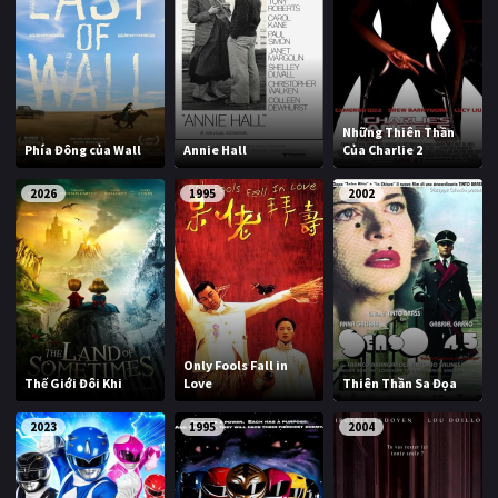
Những Thiên Thần
Phía Đông của Wall
Annie Hall
Của Charlie 2
2026
1995
2002
Only Fools Fall in
Thế Giới Đôi Khi
Love
Thiên Thần Sa Đọa
2023
1995
2004