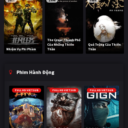
2017
1996
1985
The Crow: Thành Phố
Của Những Thiên
Quả Trứng Của Thiên
Nhiệm Vụ Phi Phàm
Thần
Thần
Phim Hành Động
FULL HD VIETSUB
FULL HD VIETSUB
FULL HD VIETSUB