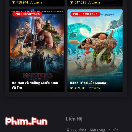
718,944 lượt xem
547,325 lượt xem
FULL HD VIETSUB
FULL HD VIETSUB
He-Man Và Những Chiến Binh
Hành Trình Của Moana
Vũ Trụ
489,915 lượt xem
238,431 lượt xem
Liên Hệ
22 đường Châu Long, P. Trúc