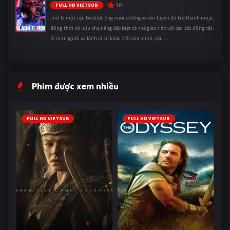
10
FULL HD VIETSUB
Jirô là một cậu bé được ông nuôi dưỡng và rèn luyện để trở thành ninja,
đồng thời sở hữu khả năng đặc biệt có thể giao tiếp với các loài động vật.
Bị mọi người xa lánh vì sự khác biệt của mình, cậu ...
Phim được xem nhiều
FULL HD VIETSUB
FULL HD VIETSUB