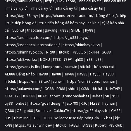
https://mm88.center/
|
https://2ok9.com/
|
nhà cái uy tín
|
nhà cái uy tín
|
nhà cái uy tín
|
nhà cái uy tín
|
nhà cái uy tín
|
nhà cái uy tín
|
https://daga88.my/
|
https://xhamsterlive.radio.fm/
|
bóng đá trực tiếp
|
trực tiếp bóng đá
|
trực tiếp bóng đá hôm nay
|
ca khia
|
tỷ lệ kèo nhà
cái
|
90phut
|
thapcam
|
gavang
|
u888
|
SHBET
|
fly88
|
https://keonhacaitop.com/
|
https://go88.tokyo/
|
https://keonhacai.international/
|
https://phimhayok.tv/
|
https://phimhayok.co/
|
RR88
|
Hitclub
|
789Club
|
ck444
|
GG88
|
https://ok9.works/
|
NOHU
|
TT88
|
789P
|
qh88
|
rr88
|
J88
|
https://gavangtv.llc/
|
luongsontv
|
sunwin
|
hitclub
|
kèo nhà cái
|
AE888 Đăng Nhập
|
Hay88
|
Hay88
|
Hay88
|
Hay88
|
Hay88
|
Hay88
|
hitclub
|
https://mm88.tax/
|
sunwin
|
https://icm88.com/
|
sunwin
|
https://aukuwin.com/
|
GG88
|
RR88
|
shbet
|
XX88
|
Hitclub
|
NHATVIP
|
GOAL123
|
KING88
|
8DAY
|
shbet
|
grandpashabet
|
86bet
|
o8
|
rr88
|
uy88
|
onbet
|
https://go8f.design/
|
alo789
|
KJC
|
FLY88
|
hay.win
|
QS88
|
O8
|
go88
|
Socolive
|
CakhiaTV
|
https://go88play.site
|
CM88
|
8US
|
Phim Moi
|
TD88
|
TD88
|
xoilactv trực tiếp bóng đá
|
8x bet
|
kjc
|
xx88
|
https://taisunwin.dev
|
Hitclub
|
FABET
|
BIG88
|
Kubet
|
789 club
|