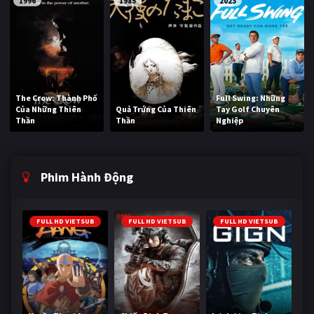
1996
1985
2023
The Crow: Thành Phố
Full Swing: Những
Của Những Thiên
Quả Trứng Của Thiên
Tay Golf Chuyên
Thần
Thần
Nghiệp
Phim Hành Động
FULL HD VIETSUB
FULL HD VIETSUB
FULL HD VIETSUB