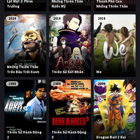
Lật Mặt 2: Phim
Những Thiên Thần
Thành Phố Của
Trường
Nước Mỹ
Những Thiên Thần
2024
2018
2018
Những Thiên Thần
Trên Bầu Trời Xanh
Thiên Sứ Sát Nhân
We
1988
1989
2009
Thiên Sứ Hành Động
Thiên Sứ Hành Động
2
3
Dragon Ball Z Kai