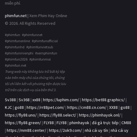
miễn phí.
phimfun.net
| Xem Phim Hay Online
© 2026. All Rights Reserved
#phimfun #phimfunnet
#phimfunonline #phimfunofficial
#phimfunhd #phimfunvietsub
#phimfunmienphi #xemphimfun
#phimfun2026 #phimfunmoi
#phimfun.net
Trang web này không lưu trữ bất kỳ tệp
nào trên máy chủ của chúng tôi, chúng
tôi chỉ liên kết với phương tiện được lưu
trữ trên các dịch vụ của bên thứ 3.
Sv388
|
Sv368
|
xx88
|
https://luphim.com/
|
https://bet88.graphics/
|
KJC
|
go88
|
https://rr88pet.com/
|
https://cm88.cn.com/
|
XX88
|
go88
|
https://fly88.uno/
|
https://fly88.select/
|
https://phimhayok.onl/
|
https://fly88.green/
|
FLY88
|
FLY88
|
phimhayok
|
đá gà trực tiếp
|
CM88
|
https://mm88.center/
|
https://2ok9.com/
|
nhà cái uy tín
|
nhà cái uy