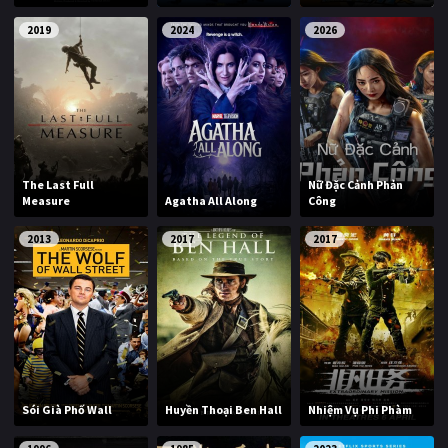
2019
2024
2026
The Last Full
Nữ Đặc Cảnh Phản
Measure
Agatha All Along
Công
2013
2017
2017
Sói Già Phố Wall
Huyền Thoại Ben Hall
Nhiệm Vụ Phi Phàm