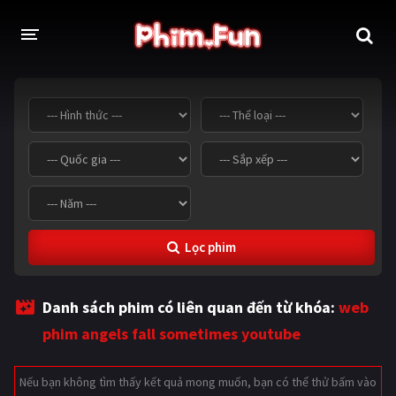
THỂ LOẠI
Thần thoại - Cổ trang
Hành động
Tâm lý
Chiến tranh
Võ thuật - Kiếm hiệp
Nhạc kịch
Lọc phim
Kinh dị
Tội phạm - Hình sự
Phiêu lưu
Hài hước
Danh sách phim có liên quan đến từ khóa:
web
Viễn tưởng
Khoa học - Tài liệu
phim angels fall sometimes youtube
Hoạt hình
Thể thao
Nếu bạn không tìm thấy kết quả mong muốn, bạn có thể thử bấm vào
Tình cảm - Lãng mạn
Kỳ ảo