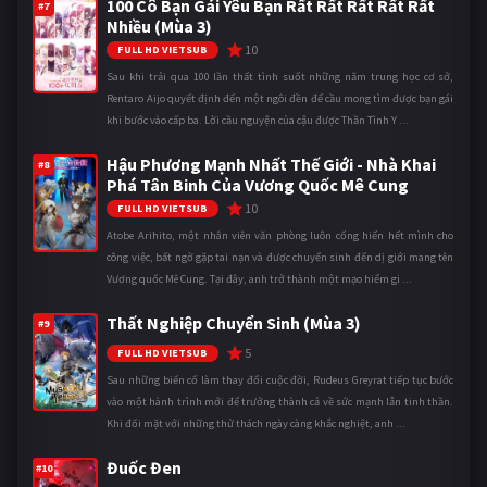
100 Cô Bạn Gái Yêu Bạn Rất Rất Rất Rất Rất
#7
Nhiều (Mùa 3)
10
FULL HD VIETSUB
Sau khi trải qua 100 lần thất tình suốt những năm trung học cơ sở,
Rentaro Aijo quyết định đến một ngôi đền để cầu mong tìm được bạn gái
khi bước vào cấp ba. Lời cầu nguyện của cậu được Thần Tình Y ...
Hậu Phương Mạnh Nhất Thế Giới - Nhà Khai
#8
Phá Tân Binh Của Vương Quốc Mê Cung
10
FULL HD VIETSUB
Atobe Arihito, một nhân viên văn phòng luôn cống hiến hết mình cho
công việc, bất ngờ gặp tai nạn và được chuyển sinh đến dị giới mang tên
Vương quốc Mê Cung. Tại đây, anh trở thành một mạo hiểm gi ...
Thất Nghiệp Chuyển Sinh (Mùa 3)
#9
5
FULL HD VIETSUB
Sau những biến cố làm thay đổi cuộc đời, Rudeus Greyrat tiếp tục bước
vào một hành trình mới để trưởng thành cả về sức mạnh lẫn tinh thần.
Khi đối mặt với những thử thách ngày càng khắc nghiệt, anh ...
Đuốc Đen
#10