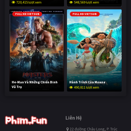
720,415 lượt xem
548,569 lượt xem
FULL HD VIETSUB
FULL HD VIETSUB
He-Man Và Những Chiến Binh
Hành Trình Của Moana
Vũ Trụ
490,811 lượt xem
239,552 lượt xem
Liên Hệ
22 đường Châu Long, P. Trúc