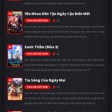
chống lại các thế lực đang đẩy nhân loại đến bờ vực diệ ...
Yêu Nhau Đến Tận Ngày Cậu Biến Mất
#4
10
FULL HD VIETSUB
Ẩn sau bức màn của một học viện bí mật là nơi những cô gái mồ côi được
nuôi dưỡng và huấn luyện để trở thành những cỗ máy chiến đấu. Trong
thế giới khắc nghiệt ấy, cái chết được xem là điều hiển nh ...
Xanh Thẳm (Mùa 3)
#5
10
FULL HD VIETSUB
Sau hàng loạt chuyến phiêu lưu điên rồ và những kỷ niệm khó quên,
Grand Blue Dreaming (Season 3) tiếp tục theo chân Iori Kitahara cùng các
thành viên câu lạc bộ lặn trong những ngày tháng đại học đ ...
Tia Sáng Của Ngày Mai
#6
10
FULL HD VIETSUB
Lấy bối cảnh một Kyoto giả tưởng của thế kỷ 20, bộ phim kể về hai anh
em Seiroku và Kihachi Sakamoto, những người ôm ấp khát vọng đưa Kỷ
nguyên Điện đến với đất nước thông qua cuốn Danh mục Điện th ...