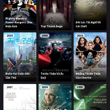
Mighty Morphin
Power Rangers: Bản
Đôi Lúc Tôi Nghĩ Về
Điện Ảnh
Trại Thánh Ange
Cái Chết
2024
2009
2019
Buồn Vui Cuộc Đời
Thiên Thần Và Ác
Những Thiên Thần
Cần Thủ
Quỷ
Của Charlie
2007
2024
1995