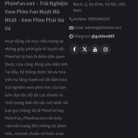
PhimFun.net - Trải Nghiệm
Bạch, Q. Ba Đình, Hà Nội, Việt
Nam
Xem Phim Fun Mượt Mà
Hotline: 0985646233
Nhất - Xem Phim Phải Vui
Vẻ
Email:
admin@phimfun.net
Telegram:
@golden885
Hoạt động với mục tiêu mang lại
những giây phút giải trí tuyệt vời,
PhimFun tự hào là điểm đến quen
thuộc của cộng đồng yêu điện ảnh.
Tại đây, hệ thống được tối ưu hóa
trên hạ tầng mạnh mẽ để đảm bảo
trải nghiệm xem phim fun của bạn
luôn đạt tốc độ tải cực nhanh và
chất lượng hiển thị sắc nét nhất. Dù
bạn gọi chúng tôi là PhimFun hay
Phim Fun, PhimFun.net vẫn luôn
cam kết mang đến những bộ phim
mới, vietsub chuẩn và hoàn toàn