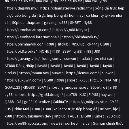
tín
|
nhà cái uy tín
|
nhà cái uy tín
|
nhà cái uy tín
|
nhà cái uy tín
|
https://daga88.my/
|
https://xhamsterlive.radio.fm/
|
bóng đá trực tiếp
|
trực tiếp bóng đá
|
trực tiếp bóng đá hôm nay
|
ca khia
|
tỷ lệ kèo nhà
cái
|
90phut
|
thapcam
|
gavang
|
u888
|
SHBET
|
fly88
|
https://keonhacaitop.com/
|
https://go88.tokyo/
|
https://keonhacai.international/
|
https://phimhayok.tv/
|
https://phimhayok.co/
|
RR88
|
Hitclub
|
789Club
|
ck444
|
GG88
|
https://ok9.works/
|
NOHU
|
TT88
|
789P
|
qh88
|
rr88
|
J88
|
https://gavangtv.llc/
|
luongsontv
|
sunwin
|
hitclub
|
kèo nhà cái
|
AE888 Đăng Nhập
|
Hay88
|
Hay88
|
Hay88
|
Hay88
|
Hay88
|
Hay88
|
hitclub
|
https://mm88.tax/
|
sunwin
|
https://icm88.com/
|
sunwin
|
https://aukuwin.com/
|
GG88
|
RR88
|
shbet
|
XX88
|
Hitclub
|
NHATVIP
|
GOAL123
|
KING88
|
8DAY
|
shbet
|
grandpashabet
|
86bet
|
o8
|
rr88
|
uy88
|
onbet
|
https://go8f.design/
|
alo789
|
KJC
|
FLY88
|
hay.win
|
QS88
|
O8
|
go88
|
Socolive
|
CakhiaTV
|
https://go88play.site
|
CM88
|
8US
|
Phim Moi
|
TD88
|
TD88
|
xoilactv trực tiếp bóng đá
|
8x bet
|
kjc
|
xx88
|
https://taisunwin.dev
|
Hitclub
|
FABET
|
BIG88
|
Kubet
|
789 club
|
https://ee88-app.sa.com/
|
new88
|
soi keo nha cai
|
Sunwin chính thức