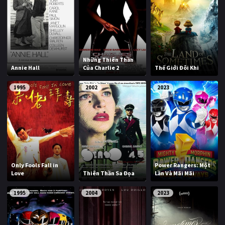
Những Thiên Thần
Annie Hall
Của Charlie 2
Thế Giới Đôi Khi
1995
2002
2023
Only Fools Fall in
Power Rangers: Một
Love
Thiên Thần Sa Đọa
Lần Và Mãi Mãi
1995
2004
2023