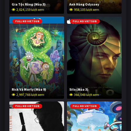
Gia Tộc Rồng (Mùa 3)
Anh Hùng Odyssey
2,024,159 lượt xem
958,105 lượt xem
FULL HD VIETSUB
FULL HD VIETSUB
Rick Và Morty (Mùa 9)
Silo (Mùa 3)
2,997,766 lượt xem
366,048 lượt xem
FULL HD VIETSUB
FULL HD VIETSUB