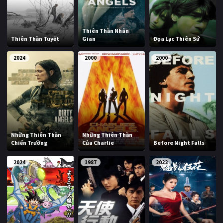
Thiên Thần Nhân
Thiên Thần Tuyết
Gian
Đọa Lạc Thiên Sứ
2024
2000
2000
Những Thiên Thần
Những Thiên Thần
Chiến Trường
Của Charlie
Before Night Falls
2024
1987
2022