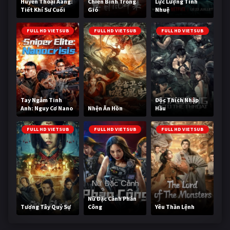
Huyền Thoại Aang:
Chiến Binh Trong
Lực Lượng Tinh
Tiết Khí Sư Cuối
Gió
Nhuệ
Cùng
FULL HD VIETSUB
FULL HD VIETSUB
FULL HD VIETSUB
Tay Ngắm Tinh
Độc Thích Nhập
Anh: Nguy Cơ Nano
Nhện Ăn Hồn
Hầu
FULL HD VIETSUB
FULL HD VIETSUB
FULL HD VIETSUB
Nữ Đặc Cảnh Phản
Tương Tây Quỷ Sự
Công
Yêu Thần Lệnh