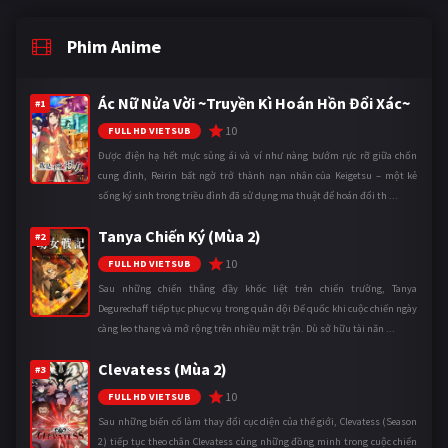
Phim Anime
Ác Nữ Nửa Vời ~Truyền Kì Hoán Hồn Đổi Xác~
#1
10
FULL HD VIETSUB
Được điện hạ hết mực sủng ái và ví như nàng bướm rực rỡ giữa chốn
cung đình, Reirin bất ngờ trở thành nạn nhân của Keigetsu – một kẻ
sống ký sinh trong triều đình đã sử dụng ma thuật để hoán đổi th ...
Tanya Chiến Ký (Mùa 2)
#2
10
FULL HD VIETSUB
Sau những chiến thắng đầy khốc liệt trên chiến trường, Tanya
Degurechaff tiếp tục phục vụ trong quân đội Đế quốc khi cuộc chiến ngày
càng leo thang và mở rộng trên nhiều mặt trận. Dù sở hữu tài năn ...
Clevatess (Mùa 2)
#3
10
FULL HD VIETSUB
Sau những biến cố làm thay đổi cục diện của thế giới, Clevatess (Season
2) tiếp tục theo chân Clevatess cùng những đồng minh trong cuộc chiến