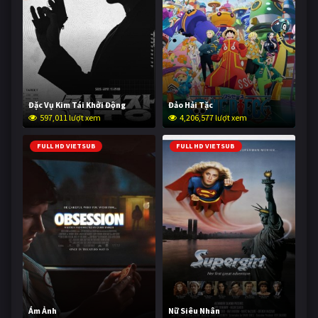
Đặc Vụ Kim Tái Khởi Động
Đảo Hải Tặc
597,011 lượt xem
4,206,577 lượt xem
FULL HD VIETSUB
FULL HD VIETSUB
Ám Ảnh
Nữ Siêu Nhân