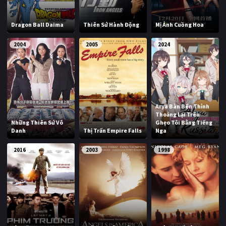
Dragon Ball Daima
Thiên Sứ Hành Động
Mị Ảnh Cuồng Hoa
2004
2005
2024
Arya Bàn Bên Thỉnh
Thoảng Lại Trêu
Những Thiên Sứ Vô
Ghẹo Tôi Bằng Tiếng
Danh
Thị Trấn Empire Falls
Nga
2016
2003
1998