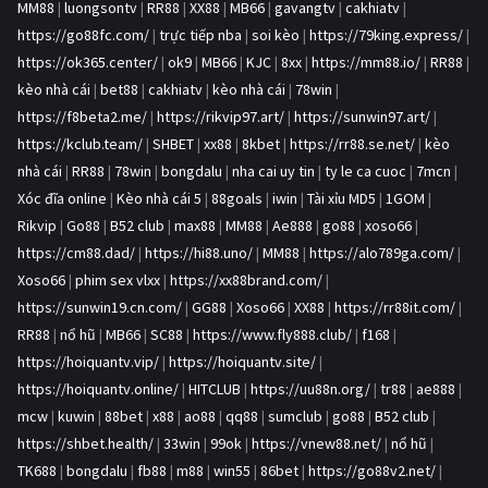
MM88
|
luongsontv
|
RR88
|
XX88
|
MB66
|
gavangtv
|
cakhiatv
|
https://go88fc.com/
|
trực tiếp nba
|
soi kèo
|
https://79king.express/
|
https://ok365.center/
|
ok9
|
MB66
|
KJC
|
8xx
|
https://mm88.io/
|
RR88
|
kèo nhà cái
|
bet88
|
cakhiatv
|
kèo nhà cái
|
78win
|
https://f8beta2.me/
|
https://rikvip97.art/
|
https://sunwin97.art/
|
https://kclub.team/
|
SHBET
|
xx88
|
8kbet
|
https://rr88.se.net/
|
kèo
nhà cái
|
RR88
|
78win
|
bongdalu
|
nha cai uy tin
|
ty le ca cuoc
|
7mcn
|
Xóc đĩa online
|
Kèo nhà cái 5
|
88goals
|
iwin
|
Tài xỉu MD5
|
1GOM
|
Rikvip
|
Go88
|
B52 club
|
max88
|
MM88
|
Ae888
|
go88
|
xoso66
|
https://cm88.dad/
|
https://hi88.uno/
|
MM88
|
https://alo789ga.com/
|
Xoso66
|
phim sex vlxx
|
https://xx88brand.com/
|
https://sunwin19.cn.com/
|
GG88
|
Xoso66
|
XX88
|
https://rr88it.com/
|
RR88
|
nổ hũ
|
MB66
|
SC88
|
https://www.fly888.club/
|
f168
|
https://hoiquantv.vip/
|
https://hoiquantv.site/
|
https://hoiquantv.online/
|
HITCLUB
|
https://uu88n.org/
|
tr88
|
ae888
|
mcw
|
kuwin
|
88bet
|
x88
|
ao88
|
qq88
|
sumclub
|
go88
|
B52 club
|
https://shbet.health/
|
33win
|
99ok
|
https://vnew88.net/
|
nổ hũ
|
TK688
|
bongdalu
|
fb88
|
m88
|
win55
|
86bet
|
https://go88v2.net/
|