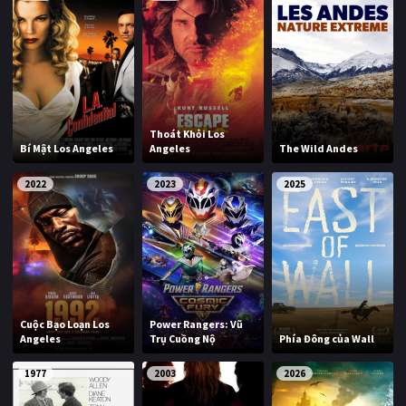
Thoát Khỏi Los
Bí Mật Los Angeles
Angeles
The Wild Andes
2022
2023
2025
Cuộc Bạo Loạn Los
Power Rangers: Vũ
Angeles
Trụ Cuồng Nộ
Phía Đông của Wall
1977
2003
2026