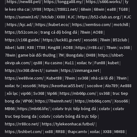
|
https://new88.pet/
|
https://tongga88.my/
|
https://s666.works/
|
ty
le keo nha cai
|
UY88
|
https://tt8811.net/
|
68win
|
68win
|
ea88
|
TG88
|
https://sunwin3.nl/
|
hitclub
|
XX88
|
KJC
|
https://b52-club.us.org/
|
KJC
|
https://kjc.ad/
|
https://kubet.eco/
|
https://xemtiso.com/
|
motchill
|
https://b52com.io
|
trang cá độ bóng đá
|
78win
|
AO88
|
https://c168.guide/
|
https://luck81.jp.net/
|
xoso66
|
78win
|
B52club
|
Xibet
|
lu88
|
K88
|
TT88
|
King88
|
AO88
|
https://rr88.cz/
|
78win
|
sv368
|
78win
|
game bài đổi thưởng
|
7M
|
Bongdalu
|
DH88
|
https://shbet-
okvip.uk.com/
|
qs88
|
Ku casino
|
Ku11
|
xoilac tv
|
Fun88
|
kubet
|
https://sv368.direct/
|
sunwin
|
https://zinmanga.net
|
https://ee88vie.com/
|
Kubet88
|
78win
|
sv368
|
nhà cái lô đề
|
78win
|
xoilac tv
|
xoso66
|
https://keonhacai55.bet/
|
socolive
|
Alo789
|
Ae888
|
xôi lạc
|
vip66
|
Sv368
|
Vip66
|
https://mb66p.com/
|
sv368
|
truc tiep
bong da
|
VIP66
|
https://78winnh.net/
|
https://mb66q.com/
|
Xoso66
|
MB66
|
https://mb66.life/
|
colatv trực tiếp bóng đá
|
colatv
|
colatv
truc tiep bong da
|
colatv
|
colatv bóng đá trực tiếp
|
https://rr88co.net/
|
https://tylekeonhacai.futbol/
|
https://bshbet.com/
|
xx88
|
RR88
|
thapcamtv
|
xoilac
|
XX88
|
MM88
|