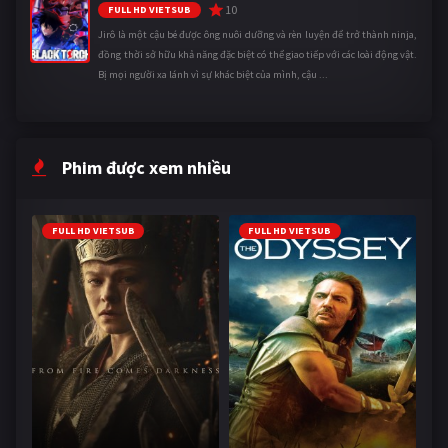
10
FULL HD VIETSUB
Jirô là một cậu bé được ông nuôi dưỡng và rèn luyện để trở thành ninja,
đồng thời sở hữu khả năng đặc biệt có thể giao tiếp với các loài động vật.
Bị mọi người xa lánh vì sự khác biệt của mình, cậu ...
Phim được xem nhiều
FULL HD VIETSUB
FULL HD VIETSUB