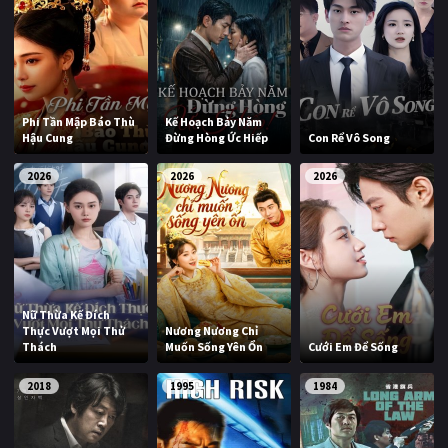
Phi Tần Mập Báo Thù
Kế Hoạch Bảy Năm
Hậu Cung
Đừng Hòng Ức Hiếp
Con Rể Vô Song
2026
2026
2026
Nữ Thừa Kế Đích
Thực Vượt Mọi Thử
Nương Nương Chỉ
Thách
Muốn Sống Yên Ổn
Cưới Em Để Sống
2018
1995
1984