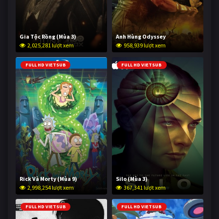
Gia Tộc Rồng (Mùa 3)
Anh Hùng Odyssey
2,025,281 lượt xem
958,939 lượt xem
FULL HD VIETSUB
FULL HD VIETSUB
Rick Và Morty (Mùa 9)
Silo (Mùa 3)
2,998,254 lượt xem
367,341 lượt xem
FULL HD VIETSUB
FULL HD VIETSUB