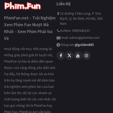
Liên Hệ
22 đường Châu Long, P. Trúc
PhimFun.net - Trải Nghiệm
Bạch, Q. Ba Đình, Hà Nội, Việt
Nam
Xem Phim Fun Mượt Mà
Hotline: 0985646233
Nhất - Xem Phim Phải Vui
Vẻ
Email:
admin@phimfun.net
Telegram:
@golden885
Hoạt động với mục tiêu mang lại
những giây phút giải trí tuyệt vời,
PhimFun tự hào là điểm đến quen
thuộc của cộng đồng yêu điện ảnh.
Tại đây, hệ thống được tối ưu hóa
trên hạ tầng mạnh mẽ để đảm bảo
trải nghiệm xem phim fun của bạn
luôn đạt tốc độ tải cực nhanh và
chất lượng hiển thị sắc nét nhất. Dù
bạn gọi chúng tôi là PhimFun hay
Phim Fun, PhimFun.net vẫn luôn