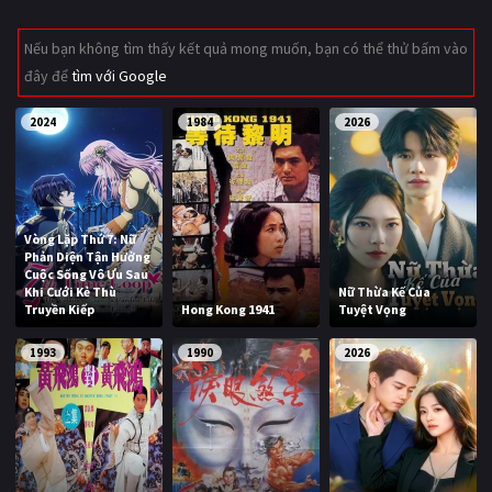
Giật gân
Gia đình
Nếu bạn không tìm thấy kết quả mong muốn, bạn có thể thử bấm vào
đây để
tìm với Google
Bí ẩn
Lịch sử
Viễn Tây
Tiểu sử
2024
1984
2026
GameShow
DramaTV
QUỐC GIA
Vòng Lặp Thứ 7: Nữ
Phản Diện Tận Hưởng
Âu - Mỹ
Trung Quốc - Hồng Kông
Cuộc Sống Vô Ưu Sau
Khi Cưới Kẻ Thù
Nữ Thừa Kế Của
Truyền Kiếp
Hong Kong 1941
Tuyệt Vọng
Hàn Quốc
Nhật Bản
1993
1990
2026
Ấn Độ
Việt Nam
Tổng hợp
CẬP NHẬT