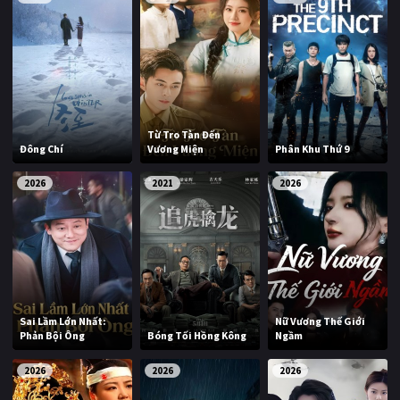
Từ Tro Tàn Đến
Đông Chí
Vương Miện
Phân Khu Thứ 9
2026
2021
2026
Sai Lầm Lớn Nhất:
Nữ Vương Thế Giới
Phản Bội Ông
Bóng Tối Hồng Kông
Ngầm
2026
2026
2026