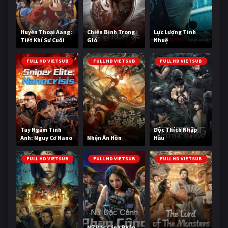
Huyền Thoại Aang:
Chiến Binh Trong
Lực Lượng Tinh
Tiết Khí Sư Cuối
Gió
Nhuệ
Cùng
FULL HD VIETSUB
FULL HD VIETSUB
FULL HD VIETSUB
Tay Ngắm Tinh
Độc Thích Nhập
Anh: Nguy Cơ Nano
Nhện Ăn Hồn
Hầu
FULL HD VIETSUB
FULL HD VIETSUB
FULL HD VIETSUB
Nữ Đặc Cảnh Phản