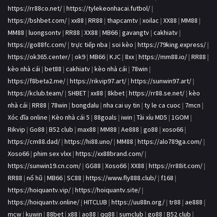
https://rr88co.net/
|
https://tylekeonhacai.futbol/
|
https://bshbet.com/
|
xx88
|
RR88
|
thapcamtv
|
xoilac
|
XX88
|
MM88
|
MM88
|
luongsontv
|
RR88
|
XX88
|
MB66
|
gavangtv
|
cakhiatv
|
https://go88fc.com/
|
trực tiếp nba
|
soi kèo
|
https://79king.express/
|
https://ok365.center/
|
ok9
|
MB66
|
KJC
|
8xx
|
https://mm88.io/
|
RR88
|
kèo nhà cái
|
bet88
|
cakhiatv
|
kèo nhà cái
|
78win
|
https://f8beta2.me/
|
https://rikvip97.art/
|
https://sunwin97.art/
|
https://kclub.team/
|
SHBET
|
xx88
|
8kbet
|
https://rr88.se.net/
|
kèo
nhà cái
|
RR88
|
78win
|
bongdalu
|
nha cai uy tin
|
ty le ca cuoc
|
7mcn
|
Xóc đĩa online
|
Kèo nhà cái 5
|
88goals
|
iwin
|
Tài xỉu MD5
|
1GOM
|
Rikvip
|
Go88
|
B52 club
|
max88
|
MM88
|
Ae888
|
go88
|
xoso66
|
https://cm88.dad/
|
https://hi88.uno/
|
MM88
|
https://alo789ga.com/
|
Xoso66
|
phim sex vlxx
|
https://xx88brand.com/
|
https://sunwin19.cn.com/
|
GG88
|
Xoso66
|
XX88
|
https://rr88it.com/
|
RR88
|
nổ hũ
|
MB66
|
SC88
|
https://www.fly888.club/
|
f168
|
https://hoiquantv.vip/
|
https://hoiquantv.site/
|
https://hoiquantv.online/
|
HITCLUB
|
https://uu88n.org/
|
tr88
|
ae888
|
mcw
|
kuwin
|
88bet
|
x88
|
ao88
|
qq88
|
sumclub
|
go88
|
B52 club
|