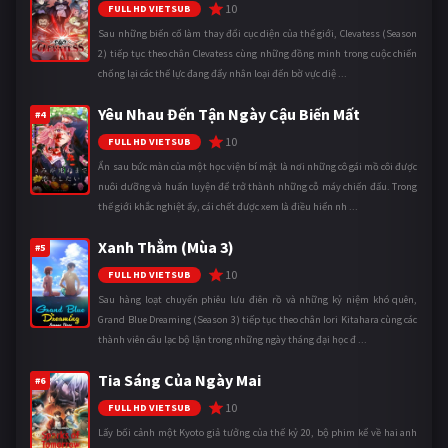
10
FULL HD VIETSUB
Sau những biến cố làm thay đổi cục diện của thế giới, Clevatess (Season
2) tiếp tục theo chân Clevatess cùng những đồng minh trong cuộc chiến
chống lại các thế lực đang đẩy nhân loại đến bờ vực diệ ...
Yêu Nhau Đến Tận Ngày Cậu Biến Mất
#4
10
FULL HD VIETSUB
Ẩn sau bức màn của một học viện bí mật là nơi những cô gái mồ côi được
nuôi dưỡng và huấn luyện để trở thành những cỗ máy chiến đấu. Trong
thế giới khắc nghiệt ấy, cái chết được xem là điều hiển nh ...
Xanh Thẳm (Mùa 3)
#5
10
FULL HD VIETSUB
Sau hàng loạt chuyến phiêu lưu điên rồ và những kỷ niệm khó quên,
Grand Blue Dreaming (Season 3) tiếp tục theo chân Iori Kitahara cùng các
thành viên câu lạc bộ lặn trong những ngày tháng đại học đ ...
Tia Sáng Của Ngày Mai
#6
10
FULL HD VIETSUB
Lấy bối cảnh một Kyoto giả tưởng của thế kỷ 20, bộ phim kể về hai anh