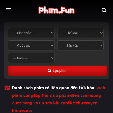
THỂ LOẠI
Thần thoại - Cổ trang
Hành động
Tâm lý
Chiến tranh
Võ thuật - Kiếm hiệp
Nhạc kịch
Lọc phim
Kinh dị
Tội phạm - Hình sự
Phiêu lưu
Hài hước
Danh sách phim có liên quan đến từ khóa:
web
Viễn tưởng
Khoa học - Tài liệu
phim vong lap thu 7 nu phan dien tan huong
Hoạt hình
Thể thao
cuoc song vo uu sau khi cuoi ke thu truyen
kiep wetv
Tình cảm - Lãng mạn
Kỳ ảo