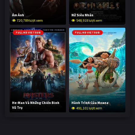
Ám Ảnh
Nữ Siêu Nhân
720,789 lượt xem
548,918 lượt xem
FULL HD VIETSUB
FULL HD VIETSUB
He-Man Và Những Chiến Binh
Hành Trình Của Moana
Vũ Trụ
491,101 lượt xem
239,933 lượt xem