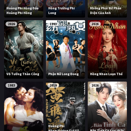
PHIM MỚI
Hoàng Phi Hồng Đấu
Hồng Trường Phi
Không Phải Nữ Phản
Hoàng Phi Hồng
Long
Diện Của Anh
PHIM BỘ
2026
1993
2026
PHIM LẺ
PHIM CHIẾU RẠP
TUYỂN TẬP PHIM
BLOG
Võ Tướng Thần Công
Phận Nữ Long Đong
Hồng Nhan Loạn Thế
1983
2019
2026
Hoàng Phi
Hồng:Vương Giả Vô
Bản Tình Ca Sau chấn