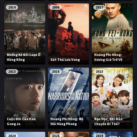
2014
2006
2017
Những Kẻ Nổi Loạn Ở
Hoàng Phi Hồng:
Hồng Kông
Sát Thủ Lưu Vong
Vương Giả Trở Về
2013
2018
2023
Cuộc Đời Của Han
Hoàng Phi Hồng: Nộ
Bạn Học, Khi Nào
Gong Ju
Hải Hùng Phong
Chuyển Đi Thế?
2024
2026
2019