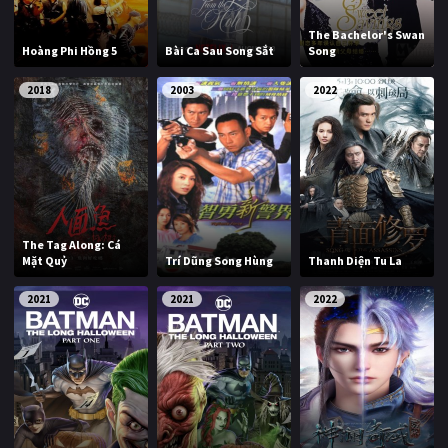
The Bachelor's Swan
Hoàng Phi Hồng 5
Bài Ca Sau Song Sắt
Song
2018
2003
2022
The Tag Along: Cá
Mặt Quỷ
Trí Dũng Song Hùng
Thanh Diện Tu La
2021
2021
2022