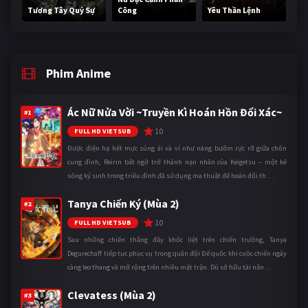
Tương Tây Quỷ Sự
Công
Yêu Thần Lệnh
Phim Anime
Ác Nữ Nửa Vời ~Truyền Kì Hoán Hồn Đổi Xác~
#1
10
FULL HD VIETSUB
Được điện hạ hết mực sủng ái và ví như nàng bướm rực rỡ giữa chốn
cung đình, Reirin bất ngờ trở thành nạn nhân của Keigetsu – một kẻ
sống ký sinh trong triều đình đã sử dụng ma thuật để hoán đổi th ...
Tanya Chiến Ký (Mùa 2)
#2
10
FULL HD VIETSUB
Sau những chiến thắng đầy khốc liệt trên chiến trường, Tanya
Degurechaff tiếp tục phục vụ trong quân đội Đế quốc khi cuộc chiến ngày
càng leo thang và mở rộng trên nhiều mặt trận. Dù sở hữu tài năn ...
Clevatess (Mùa 2)
#3