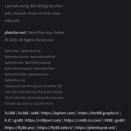
cam kết mang đến những bộ phim
mới, vietsub chuẩn và hoàn toàn
miễn phí.
phimfun.net
| Xem Phim Hay Online
© 2026. All Rights Reserved
#phimfun #phimfunnet
#phimfunonline #phimfunofficial
#phimfunhd #phimfunvietsub
#phimfunmienphi #xemphimfun
#phimfun2026 #phimfunmoi
#phimfun.net
Trang web này không lưu trữ bất kỳ tệp
nào trên máy chủ của chúng tôi, chúng
tôi chỉ liên kết với phương tiện được lưu
trữ trên các dịch vụ của bên thứ 3.
Sv388
|
Sv368
|
xx88
|
https://luphim.com/
|
https://bet88.graphics/
|
KJC
|
go88
|
https://rr88pet.com/
|
https://cm88.cn.com/
|
XX88
|
go88
|
https://fly88.uno/
|
https://fly88.select/
|
https://phimhayok.onl/
|