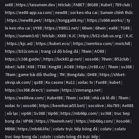
xx88
|
https://taisunwin.dev
|
Hitclub
|
FABET
|
BIG88
|
Kubet
|
789 club
|
https://ee88-app.sa.com/
|
new88
|
soi keo nha cai
|
Sunwin chính thức
|
https://new88.pet/
|
https://tongga88.my/
|
https://s666.works/
|
ty
le keo nha cai
|
UY88
|
https://tt8811.net/
|
68win
|
68win
|
ea88
|
TG88
|
https://sunwin3.nl/
|
hitclub
|
XX88
|
KJC
|
https://b52-club.us.org/
|
KJC
|
https://kjc.ad/
|
https://kubet.eco/
|
https://xemtiso.com/
|
motchill
|
https://b52com.io
|
trang cá độ bóng đá
|
78win
|
AO88
|
https://c168.guide/
|
https://luck81.jp.net/
|
xoso66
|
78win
|
B52club
|
Xibet
|
lu88
|
K88
|
TT88
|
King88
|
AO88
|
https://rr88.cz/
|
78win
|
sv368
|
78win
|
game bài đổi thưởng
|
7M
|
Bongdalu
|
DH88
|
https://shbet-
okvip.uk.com/
|
qs88
|
Ku casino
|
Ku11
|
xoilac tv
|
Fun88
|
kubet
|
https://sv368.direct/
|
sunwin
|
https://zinmanga.net
|
https://ee88vie.com/
|
Kubet88
|
78win
|
sv368
|
nhà cái lô đề
|
78win
|
xoilac tv
|
xoso66
|
https://keonhacai55.bet/
|
socolive
|
Alo789
|
Ae888
|
xôi lạc
|
vip66
|
Sv368
|
Vip66
|
https://mb66p.com/
|
sv368
|
truc tiep
bong da
|
VIP66
|
https://78winnh.net/
|
https://mb66q.com/
|
Xoso66
|
MB66
|
https://mb66.life/
|
colatv trực tiếp bóng đá
|
colatv
|
colatv
truc tiep bong da
|
colatv
|
colatv bóng đá trực tiếp
|