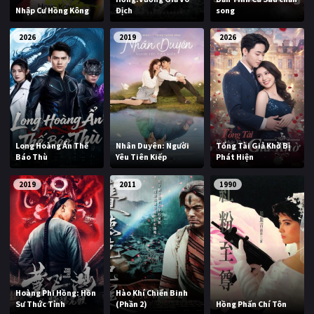
Nhập Cư Hồng Kông
Địch
song
2026
2019
2026
Long Hoàng Ẩn Thế
Nhân Duyên: Người
Tổng Tài Giả Khờ Bị
Báo Thù
Yêu Tiên Kiếp
Phát Hiện
2019
2011
1990
Hoàng Phi Hồng: Hồn
Hào Khí Chiến Binh
Sư Thức Tỉnh
(Phần 2)
Hồng Phấn Chí Tôn