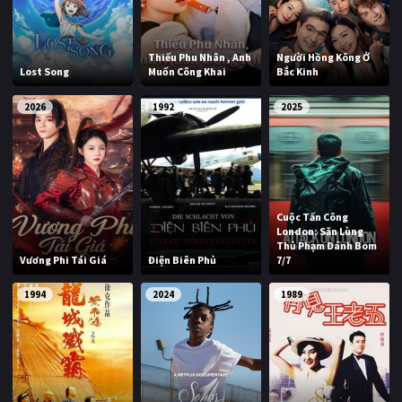
Thiếu Phu Nhân , Anh
Người Hồng Kông Ở
Lost Song
Muốn Công Khai
Bắc Kinh
2026
1992
2025
Cuộc Tấn Công
London: Săn Lùng
Thủ Phạm Đánh Bom
Vương Phi Tái Giá
Điện Biên Phủ
7/7
1994
2024
1989