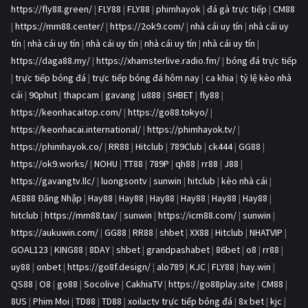
https://fly88.green/
|
FLY88
|
FLY88
|
phimhayok
|
đá gà trực tiếp
|
CM88
|
https://mm88.center/
|
https://2ok9.com/
|
nhà cái uy tín
|
nhà cái uy
tín
|
nhà cái uy tín
|
nhà cái uy tín
|
nhà cái uy tín
|
nhà cái uy tín
|
https://daga88.my/
|
https://xhamsterlive.radio.fm/
|
bóng đá trực tiếp
|
trực tiếp bóng đá
|
trực tiếp bóng đá hôm nay
|
ca khia
|
tỷ lệ kèo nhà
cái
|
90phut
|
thapcam
|
gavang
|
u888
|
SHBET
|
fly88
|
https://keonhacaitop.com/
|
https://go88.tokyo/
|
https://keonhacai.international/
|
https://phimhayok.tv/
|
https://phimhayok.co/
|
RR88
|
Hitclub
|
789Club
|
ck444
|
GG88
|
https://ok9.works/
|
NOHU
|
TT88
|
789P
|
qh88
|
rr88
|
J88
|
https://gavangtv.llc/
|
luongsontv
|
sunwin
|
hitclub
|
kèo nhà cái
|
AE888 Đăng Nhập
|
Hay88
|
Hay88
|
Hay88
|
Hay88
|
Hay88
|
Hay88
|
hitclub
|
https://mm88.tax/
|
sunwin
|
https://icm88.com/
|
sunwin
|
https://aukuwin.com/
|
GG88
|
RR88
|
shbet
|
XX88
|
Hitclub
|
NHATVIP
|
GOAL123
|
KING88
|
8DAY
|
shbet
|
grandpashabet
|
86bet
|
o8
|
rr88
|
uy88
|
onbet
|
https://go8f.design/
|
alo789
|
KJC
|
FLY88
|
hay.win
|
QS88
|
O8
|
go88
|
Socolive
|
CakhiaTV
|
https://go88play.site
|
CM88
|
8US
|
Phim Moi
|
TD88
|
TD88
|
xoilactv trực tiếp bóng đá
|
8x bet
|
kjc
|