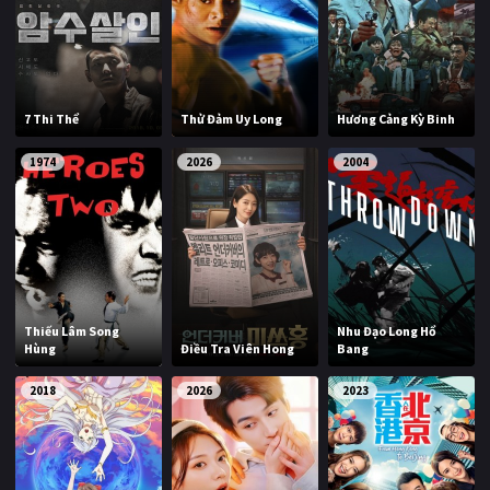
7 Thi Thể
Thử Đảm Uy Long
Hương Cảng Kỳ Binh
1974
2026
2004
Thiếu Lâm Song
Nhu Đạo Long Hổ
Hùng
Điều Tra Viên Hong
Bang
2018
2026
2023