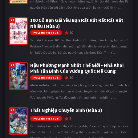
em Seiroku và Kihachi Sakamoto, những người ôm ấp khát vọng đưa Kỷ
nguyên Điện đến với đất nước thông qua cuốn Danh mục Điện th ...
100 Cô Bạn Gái Yêu Bạn Rất Rất Rất Rất Rất
#7
Nhiều (Mùa 3)
10
FULL HD VIETSUB
Sau khi trải qua 100 lần thất tình suốt những năm trung học cơ sở,
Rentaro Aijo quyết định đến một ngôi đền để cầu mong tìm được bạn gái
khi bước vào cấp ba. Lời cầu nguyện của cậu được Thần Tình Y ...
Hậu Phương Mạnh Nhất Thế Giới - Nhà Khai
#8
Phá Tân Binh Của Vương Quốc Mê Cung
10
FULL HD VIETSUB
Atobe Arihito, một nhân viên văn phòng luôn cống hiến hết mình cho
công việc, bất ngờ gặp tai nạn và được chuyển sinh đến dị giới mang tên
Vương quốc Mê Cung. Tại đây, anh trở thành một mạo hiểm gi ...
Thất Nghiệp Chuyển Sinh (Mùa 3)
#9
5
FULL HD VIETSUB
Sau những biến cố làm thay đổi cuộc đời, Rudeus Greyrat tiếp tục bước
vào một hành trình mới để trưởng thành cả về sức mạnh lẫn tinh thần.