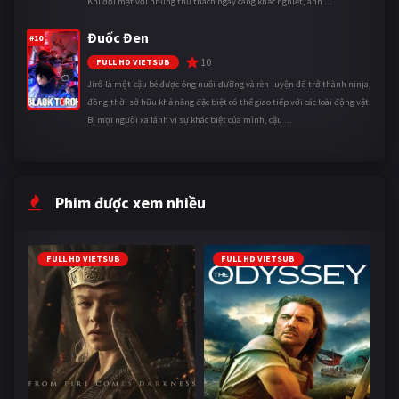
Khi đối mặt với những thử thách ngày càng khắc nghiệt, anh ...
Đuốc Đen
#10
10
FULL HD VIETSUB
Jirô là một cậu bé được ông nuôi dưỡng và rèn luyện để trở thành ninja,
đồng thời sở hữu khả năng đặc biệt có thể giao tiếp với các loài động vật.
Bị mọi người xa lánh vì sự khác biệt của mình, cậu ...
Phim được xem nhiều
FULL HD VIETSUB
FULL HD VIETSUB