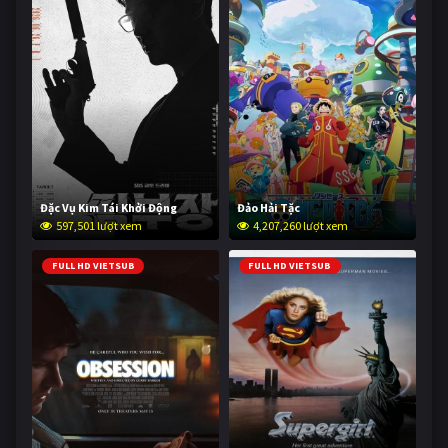
Đặc Vụ Kim Tái Khởi Động
Đảo Hải Tặc
597,501 lượt xem
4,207,260 lượt xem
FULL HD VIETSUB
FULL HD VIETSUB