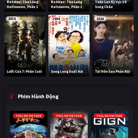
Batman: The Long
Batman: The Long
Thần Lan Kỳ Vực Vô
Halloween, Phần 1
Halloween, Phần 2
Song Châu
2010
1984
2026
Lưỡi Cưa 7: Phần Cuối
Song Long Xuất Hải
Tái Hôn Sau Phản Bội
Phim Hành Động
FULL HD VIETSUB
FULL HD VIETSUB
FULL HD VIETSUB