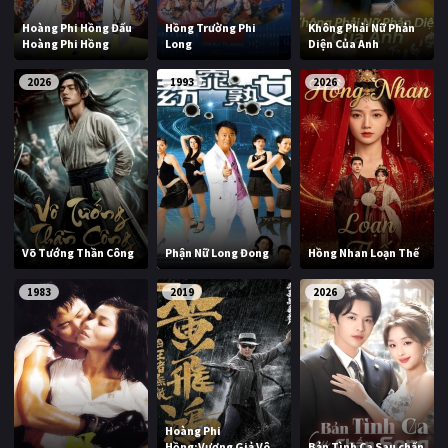
PHIM MỚI
Hoàng Phi Hồng Đấu
Hồng Trường Phi
Không Phải Nữ Phản
Hoàng Phi Hồng
Long
Diện Của Anh
PHIM BỘ
2026
1993
2026
PHIM LẺ
PHIM CHIẾU RẠP
TUYỂN TẬP PHIM
BLOG
Võ Tướng Thần Công
Phận Nữ Long Đong
Hồng Nhan Loạn Thế
1983
2019
2026
Hoàng Phi
Hồng:Vương Giả Vô
Bản Tình Ca Sau chấn