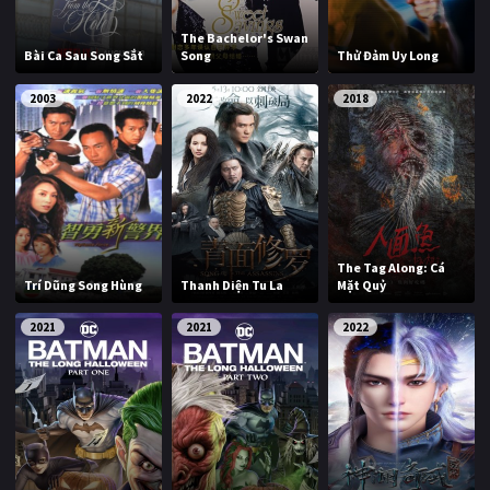
The Bachelor's Swan
Bài Ca Sau Song Sắt
Song
Thử Đảm Uy Long
2003
2022
2018
The Tag Along: Cá
Trí Dũng Song Hùng
Thanh Diện Tu La
Mặt Quỷ
2021
2021
2022