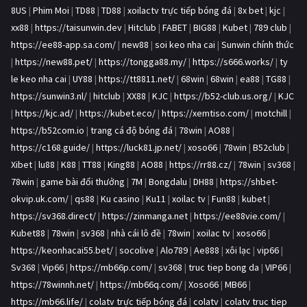
8US
|
Phim Moi
|
TD88
|
TD88
|
xoilactv trực tiếp bóng đá
|
8x bet
|
kjc
|
xx88
|
https://taisunwin.dev
|
Hitclub
|
FABET
|
BIG88
|
Kubet
|
789 club
|
https://ee88-app.sa.com/
|
new88
|
soi keo nha cai
|
Sunwin chính thức
|
https://new88.pet/
|
https://tongga88.my/
|
https://s666.works/
|
ty
le keo nha cai
|
UY88
|
https://tt8811.net/
|
68win
|
68win
|
ea88
|
TG88
|
https://sunwin3.nl/
|
hitclub
|
XX88
|
KJC
|
https://b52-club.us.org/
|
KJC
|
https://kjc.ad/
|
https://kubet.eco/
|
https://xemtiso.com/
|
motchill
|
https://b52com.io
|
trang cá độ bóng đá
|
78win
|
AO88
|
https://c168.guide/
|
https://luck81.jp.net/
|
xoso66
|
78win
|
B52club
|
Xibet
|
lu88
|
K88
|
TT88
|
King88
|
AO88
|
https://rr88.cz/
|
78win
|
sv368
|
78win
|
game bài đổi thưởng
|
7M
|
Bongdalu
|
DH88
|
https://shbet-
okvip.uk.com/
|
qs88
|
Ku casino
|
Ku11
|
xoilac tv
|
Fun88
|
kubet
|
https://sv368.direct/
|
https://zinmanga.net
|
https://ee88vie.com/
|
Kubet88
|
78win
|
sv368
|
nhà cái lô đề
|
78win
|
xoilac tv
|
xoso66
|
https://keonhacai55.bet/
|
socolive
|
Alo789
|
Ae888
|
xôi lạc
|
vip66
|
Sv368
|
Vip66
|
https://mb66p.com/
|
sv368
|
truc tiep bong da
|
VIP66
|
https://78winnh.net/
|
https://mb66q.com/
|
Xoso66
|
MB66
|
https://mb66.life/
|
colatv trực tiếp bóng đá
|
colatv
|
colatv truc tiep