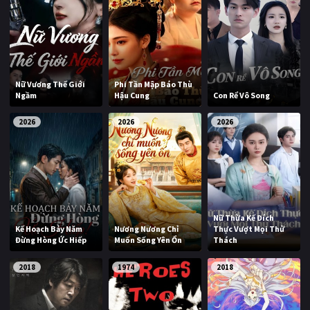
Nữ Vương Thế Giới
Phi Tần Mập Báo Thù
Ngầm
Hậu Cung
Con Rể Vô Song
2026
2026
2026
Nữ Thừa Kế Đích
Kế Hoạch Bảy Năm
Nương Nương Chỉ
Thực Vượt Mọi Thử
Đừng Hòng Ức Hiếp
Muốn Sống Yên Ổn
Thách
2018
1974
2018