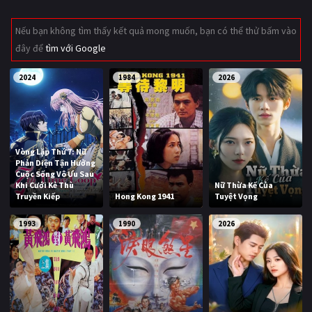
Giật gân
Gia đình
Nếu bạn không tìm thấy kết quả mong muốn, bạn có thể thử bấm vào
đây để
tìm với Google
Bí ẩn
Lịch sử
Viễn Tây
Tiểu sử
2024
1984
2026
GameShow
DramaTV
QUỐC GIA
Vòng Lặp Thứ 7: Nữ
Phản Diện Tận Hưởng
Âu - Mỹ
Trung Quốc - Hồng Kông
Cuộc Sống Vô Ưu Sau
Khi Cưới Kẻ Thù
Nữ Thừa Kế Của
Truyền Kiếp
Hong Kong 1941
Tuyệt Vọng
Hàn Quốc
Nhật Bản
1993
1990
2026
Ấn Độ
Việt Nam
Tổng hợp
CẬP NHẬT