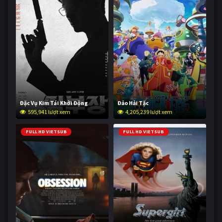
Đặc Vụ Kim Tái Khởi Động
Đảo Hải Tặc
595,941 lượt xem
4,205,239 lượt xem
FULL HD VIETSUB
FULL HD VIETSUB