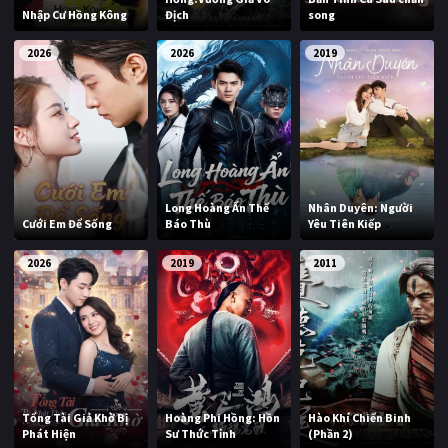
Nhập Cư Hồng Kông
Địch
song
2026
2026
2019
Long Hoàng Ẩn Thế
Nhân Duyên: Người
Cưới Em Để Sống
Báo Thù
Yêu Tiên Kiếp
2026
2019
2011
Tổng Tài Giả Khờ Bị
Hoàng Phi Hồng: Hồn
Hào Khí Chiến Binh
Phát Hiện
Sư Thức Tỉnh
(Phần 2)