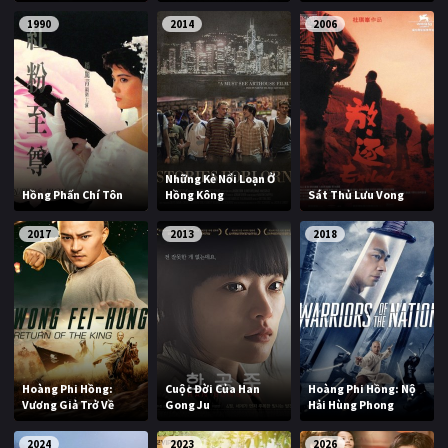
1990
2014
2006
Những Kẻ Nổi Loạn Ở
Hồng Phấn Chí Tôn
Hồng Kông
Sát Thủ Lưu Vong
2017
2013
2018
Hoàng Phi Hồng:
Cuộc Đời Của Han
Hoàng Phi Hồng: Nộ
Vương Giả Trở Về
Gong Ju
Hải Hùng Phong
2024
2023
2026