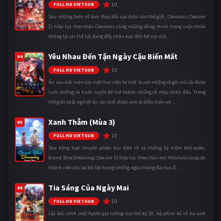
10
FULL HD VIETSUB
Sau những biến cố làm thay đổi cục diện của thế giới, Clevatess (Season
2) tiếp tục theo chân Clevatess cùng những đồng minh trong cuộc chiến
chống lại các thế lực đang đẩy nhân loại đến bờ vực diệ ...
Yêu Nhau Đến Tận Ngày Cậu Biến Mất
#4
10
FULL HD VIETSUB
Ẩn sau bức màn của một học viện bí mật là nơi những cô gái mồ côi được
nuôi dưỡng và huấn luyện để trở thành những cỗ máy chiến đấu. Trong
thế giới khắc nghiệt ấy, cái chết được xem là điều hiển nh ...
Xanh Thẳm (Mùa 3)
#5
10
FULL HD VIETSUB
Sau hàng loạt chuyến phiêu lưu điên rồ và những kỷ niệm khó quên,
Grand Blue Dreaming (Season 3) tiếp tục theo chân Iori Kitahara cùng các
thành viên câu lạc bộ lặn trong những ngày tháng đại học đ ...
Tia Sáng Của Ngày Mai
#6
10
FULL HD VIETSUB
Lấy bối cảnh một Kyoto giả tưởng của thế kỷ 20, bộ phim kể về hai anh