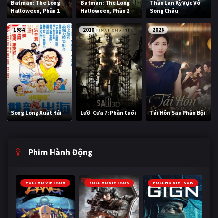
Batman: The Long
Batman: The Long
Thần Lan Kỳ Vực Vô
Halloween, Phần 1
Halloween, Phần 2
Song Châu
1984
2010
2026
Song Long Xuất Hải
Lưỡi Cưa 7: Phần Cuối
Tái Hôn Sau Phản Bội
Phim Hành Động
FULL HD VIETSUB
FULL HD VIETSUB
FULL HD VIETSUB