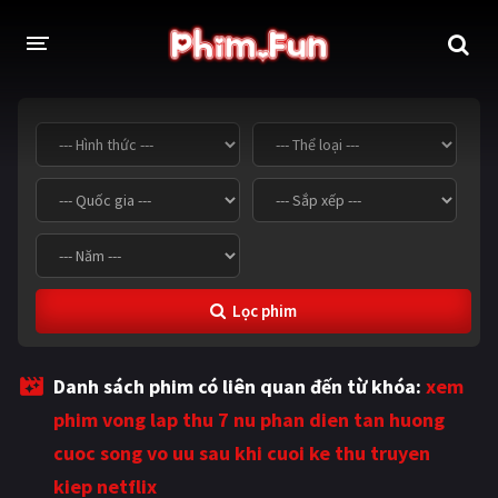
THỂ LOẠI
Thần thoại - Cổ trang
Hành động
Tâm lý
Chiến tranh
Võ thuật - Kiếm hiệp
Nhạc kịch
Lọc phim
Kinh dị
Tội phạm - Hình sự
Phiêu lưu
Hài hước
Danh sách phim có liên quan đến từ khóa:
xem
Viễn tưởng
Khoa học - Tài liệu
phim vong lap thu 7 nu phan dien tan huong
Hoạt hình
Thể thao
cuoc song vo uu sau khi cuoi ke thu truyen
kiep netflix
Tình cảm - Lãng mạn
Kỳ ảo