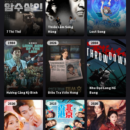
Thiếu Lâm Song
7 Thi Thể
Hùng
Lost Song
1984
2026
2004
Nhu Đạo Long Hổ
Hương Cảng Kỳ Binh
Điều Tra Viên Hong
Bang
2026
2023
2026