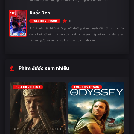
Khi đối mặt với những thử thách ngày càng khắc nghiệt, anh ...
Đuốc Đen
#10
10
FULL HD VIETSUB
Jirô là một cậu bé được ông nuôi dưỡng và rèn luyện để trở thành ninja,
đồng thời sở hữu khả năng đặc biệt có thể giao tiếp với các loài động vật.
Bị mọi người xa lánh vì sự khác biệt của mình, cậu ...
Phim được xem nhiều
FULL HD VIETSUB
FULL HD VIETSUB