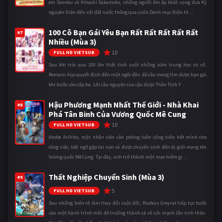
em Seiroku và Kihachi Sakamoto, những người ôm ấp khát vọng đưa Kỷ
nguyên Điện đến với đất nước thông qua cuốn Danh mục Điện th ...
100 Cô Bạn Gái Yêu Bạn Rất Rất Rất Rất Rất
#7
Nhiều (Mùa 3)
10
FULL HD VIETSUB
Sau khi trải qua 100 lần thất tình suốt những năm trung học cơ sở,
Rentaro Aijo quyết định đến một ngôi đền để cầu mong tìm được bạn gái
khi bước vào cấp ba. Lời cầu nguyện của cậu được Thần Tình Y ...
Hậu Phương Mạnh Nhất Thế Giới - Nhà Khai
#8
Phá Tân Binh Của Vương Quốc Mê Cung
10
FULL HD VIETSUB
Atobe Arihito, một nhân viên văn phòng luôn cống hiến hết mình cho
công việc, bất ngờ gặp tai nạn và được chuyển sinh đến dị giới mang tên
Vương quốc Mê Cung. Tại đây, anh trở thành một mạo hiểm gi ...
Thất Nghiệp Chuyển Sinh (Mùa 3)
#9
5
FULL HD VIETSUB
Sau những biến cố làm thay đổi cuộc đời, Rudeus Greyrat tiếp tục bước
vào một hành trình mới để trưởng thành cả về sức mạnh lẫn tinh thần.