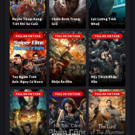
Huyền Thoại Aang:
Chiến Binh Trong
Lực Lượng Tinh
Tiết Khí Sư Cuối
Gió
Nhuệ
Cùng
FULL HD VIETSUB
FULL HD VIETSUB
FULL HD VIETSUB
Tay Ngắm Tinh
Độc Thích Nhập
Anh: Nguy Cơ Nano
Nhện Ăn Hồn
Hầu
FULL HD VIETSUB
FULL HD VIETSUB
FULL HD VIETSUB
Nữ Đặc Cảnh Phản