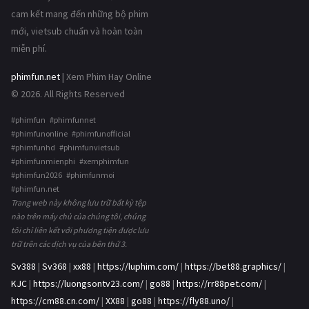
cam kết mang đến những bộ phim
mới, vietsub chuẩn và hoàn toàn
miễn phí.
phimfun.net
| Xem Phim Hay Online
© 2026. All Rights Reserved
#phimfun #phimfunnet
#phimfunonline #phimfunofficial
#phimfunhd #phimfunvietsub
#phimfunmienphi #xemphimfun
#phimfun2026 #phimfunmoi
#phimfun.net
Trang web này không lưu trữ bất kỳ tệp
nào trên máy chủ của chúng tôi, chúng
tôi chỉ liên kết với phương tiện được lưu
trữ trên các dịch vụ của bên thứ 3.
Sv388
|
Sv368
|
xx88
|
https://luphim.com/
|
https://bet88.graphics/
|
KJC
|
https://luongsontv23.com/
|
go88
|
https://rr88pet.com/
|
https://cm88.cn.com/
|
XX88
|
go88
|
https://fly88.uno/
|