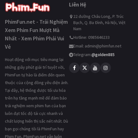
Liên Hệ
22 đường Châu Long, P. Trúc
PhimFun.net - Trải Nghiệm
Bạch, Q. Ba Đình, Hà Nội, Việt
Nam
Xem Phim Fun Mượt Mà
Hotline: 0985646233
Nhất - Xem Phim Phải Vui
Vẻ
Email:
admin@phimfun.net
Telegram:
@golden885
Hoạt động với mục tiêu mang lại
những giây phút giải trí tuyệt vời,
PhimFun tự hào là điểm đến quen
thuộc của cộng đồng yêu điện ảnh.
Tại đây, hệ thống được tối ưu hóa
trên hạ tầng mạnh mẽ để đảm bảo
trải nghiệm xem phim fun của bạn
luôn đạt tốc độ tải cực nhanh và
chất lượng hiển thị sắc nét nhất. Dù
bạn gọi chúng tôi là PhimFun hay
Phim Fun, PhimFun.net vẫn luôn