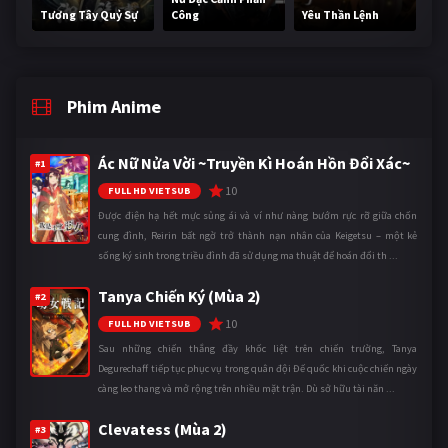
Tương Tây Quỷ Sự
Công
Yêu Thần Lệnh
Phim Anime
Ác Nữ Nửa Vời ~Truyền Kì Hoán Hồn Đổi Xác~
#1
10
FULL HD VIETSUB
Được điện hạ hết mực sủng ái và ví như nàng bướm rực rỡ giữa chốn
cung đình, Reirin bất ngờ trở thành nạn nhân của Keigetsu – một kẻ
sống ký sinh trong triều đình đã sử dụng ma thuật để hoán đổi th ...
Tanya Chiến Ký (Mùa 2)
#2
10
FULL HD VIETSUB
Sau những chiến thắng đầy khốc liệt trên chiến trường, Tanya
Degurechaff tiếp tục phục vụ trong quân đội Đế quốc khi cuộc chiến ngày
càng leo thang và mở rộng trên nhiều mặt trận. Dù sở hữu tài năn ...
Clevatess (Mùa 2)
#3