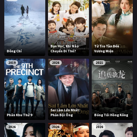
Bạn Học, Khi Nào
Từ Tro Tàn Đến
Đông Chí
Chuyển Đi Thế?
Vương Miện
2019
2026
2021
Sai Lầm Lớn Nhất:
Phân Khu Thứ 9
Phản Bội Ông
Bóng Tối Hồng Kông
2026
2026
2026