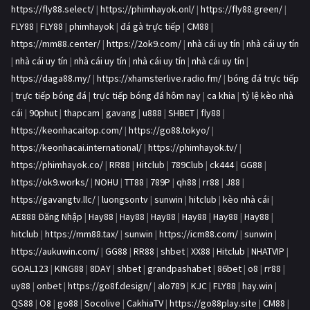
https://fly88.select/
|
https://phimhayok.onl/
|
https://fly88.green/
|
FLY88
|
FLY88
|
phimhayok
|
đá gà trực tiếp
|
CM88
|
https://mm88.center/
|
https://2ok9.com/
|
nhà cái uy tín
|
nhà cái uy tín
|
nhà cái uy tín
|
nhà cái uy tín
|
nhà cái uy tín
|
nhà cái uy tín
|
https://daga88.my/
|
https://xhamsterlive.radio.fm/
|
bóng đá trực tiếp
|
trực tiếp bóng đá
|
trực tiếp bóng đá hôm nay
|
ca khia
|
tỷ lệ kèo nhà
cái
|
90phut
|
thapcam
|
gavang
|
u888
|
SHBET
|
fly88
|
https://keonhacaitop.com/
|
https://go88.tokyo/
|
https://keonhacai.international/
|
https://phimhayok.tv/
|
https://phimhayok.co/
|
RR88
|
Hitclub
|
789Club
|
ck444
|
GG88
|
https://ok9.works/
|
NOHU
|
TT88
|
789P
|
qh88
|
rr88
|
J88
|
https://gavangtv.llc/
|
luongsontv
|
sunwin
|
hitclub
|
kèo nhà cái
|
AE888 Đăng Nhập
|
Hay88
|
Hay88
|
Hay88
|
Hay88
|
Hay88
|
Hay88
|
hitclub
|
https://mm88.tax/
|
sunwin
|
https://icm88.com/
|
sunwin
|
https://aukuwin.com/
|
GG88
|
RR88
|
shbet
|
XX88
|
Hitclub
|
NHATVIP
|
GOAL123
|
KING88
|
8DAY
|
shbet
|
grandpashabet
|
86bet
|
o8
|
rr88
|
uy88
|
onbet
|
https://go8f.design/
|
alo789
|
KJC
|
FLY88
|
hay.win
|
QS88
|
O8
|
go88
|
Socolive
|
CakhiaTV
|
https://go88play.site
|
CM88
|