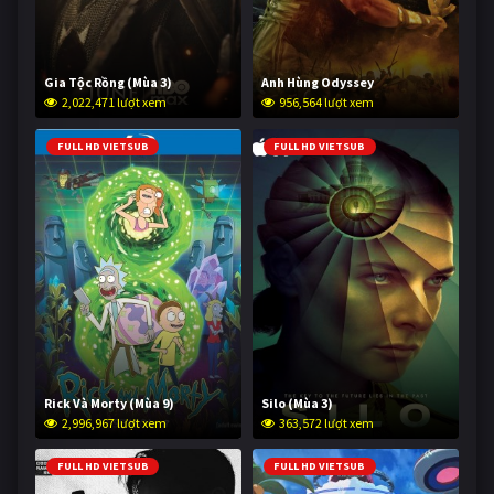
Gia Tộc Rồng (Mùa 3)
Anh Hùng Odyssey
2,022,471 lượt xem
956,564 lượt xem
FULL HD VIETSUB
FULL HD VIETSUB
Rick Và Morty (Mùa 9)
Silo (Mùa 3)
2,996,967 lượt xem
363,572 lượt xem
FULL HD VIETSUB
FULL HD VIETSUB