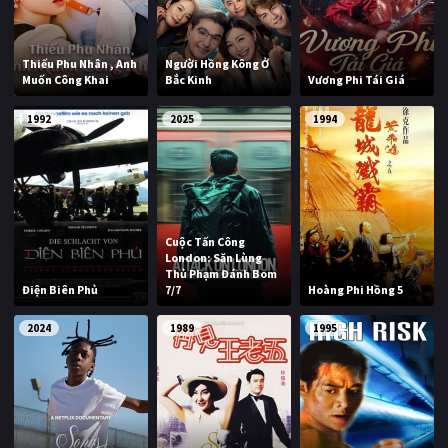
Thiếu Phu Nhân , Anh
Người Hồng Kông Ở
Muốn Công Khai
Bắc Kinh
Vương Phi Tái Giá
1992
2025
1994
Cuộc Tấn Công
London: Săn Lùng
Thủ Phạm Đánh Bom
Điện Biên Phủ
7/7
Hoàng Phi Hồng 5
2024
1989
1995