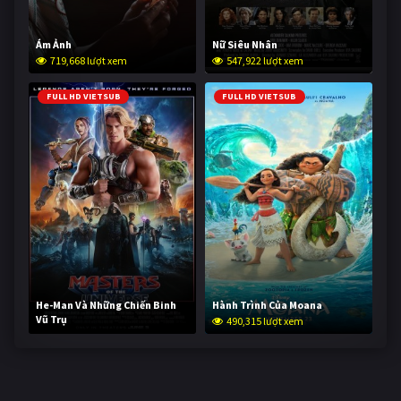
Ám Ảnh
Nữ Siêu Nhân
719,668 lượt xem
547,922 lượt xem
FULL HD VIETSUB
FULL HD VIETSUB
He-Man Và Những Chiến Binh
Hành Trình Của Moana
Vũ Trụ
490,315 lượt xem
238,954 lượt xem