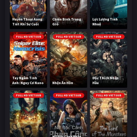
Huyền Thoại Aang:
Chiến Binh Trong
Lực Lượng Tinh
Tiết Khí Sư Cuối
Gió
Nhuệ
Cùng
FULL HD VIETSUB
FULL HD VIETSUB
FULL HD VIETSUB
Tay Ngắm Tinh
Độc Thích Nhập
Anh: Nguy Cơ Nano
Nhện Ăn Hồn
Hầu
FULL HD VIETSUB
FULL HD VIETSUB
FULL HD VIETSUB
Nữ Đặc Cảnh Phản