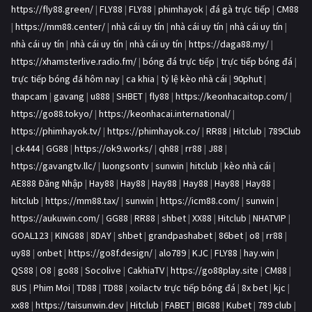
https://fly88.green/
|
FLY88
|
FLY88
|
phimhayok
|
đá gà trực tiếp
|
CM88
|
https://mm88.center/
|
nhà cái uy tín
|
nhà cái uy tín
|
nhà cái uy tín
|
nhà cái uy tín
|
nhà cái uy tín
|
nhà cái uy tín
|
https://daga88.my/
|
https://xhamsterlive.radio.fm/
|
bóng đá trực tiếp
|
trực tiếp bóng đá
|
trực tiếp bóng đá hôm nay
|
ca khia
|
tỷ lệ kèo nhà cái
|
90phut
|
thapcam
|
gavang
|
u888
|
SHBET
|
fly88
|
https://keonhacaitop.com/
|
https://go88.tokyo/
|
https://keonhacai.international/
|
https://phimhayok.tv/
|
https://phimhayok.co/
|
RR88
|
Hitclub
|
789Club
|
ck444
|
GG88
|
https://ok9.works/
|
qh88
|
rr88
|
J88
|
https://gavangtv.llc/
|
luongsontv
|
sunwin
|
hitclub
|
kèo nhà cái
|
AE888 Đăng Nhập
|
Hay88
|
Hay88
|
Hay88
|
Hay88
|
Hay88
|
Hay88
|
hitclub
|
https://mm88.tax/
|
sunwin
|
https://icm88.com/
|
sunwin
|
https://aukuwin.com/
|
GG88
|
RR88
|
shbet
|
XX88
|
Hitclub
|
NHATVIP
|
GOAL123
|
KING88
|
8DAY
|
shbet
|
grandpashabet
|
86bet
|
o8
|
rr88
|
uy88
|
onbet
|
https://go8f.design/
|
alo789
|
KJC
|
FLY88
|
hay.win
|
QS88
|
O8
|
go88
|
Socolive
|
CakhiaTV
|
https://go88play.site
|
CM88
|
8US
|
Phim Moi
|
TD88
|
TD88
|
xoilactv trực tiếp bóng đá
|
8x bet
|
kjc
|
xx88
|
https://taisunwin.dev
|
Hitclub
|
FABET
|
BIG88
|
Kubet
|
789 club
|