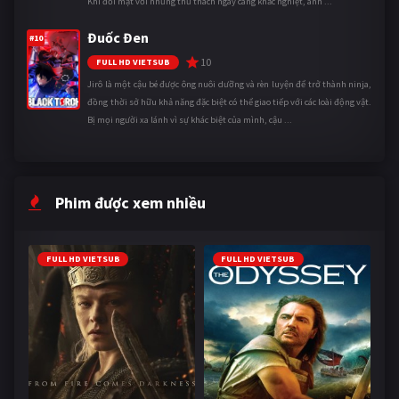
Khi đối mặt với những thử thách ngày càng khắc nghiệt, anh ...
Đuốc Đen
#10
10
FULL HD VIETSUB
Jirô là một cậu bé được ông nuôi dưỡng và rèn luyện để trở thành ninja,
đồng thời sở hữu khả năng đặc biệt có thể giao tiếp với các loài động vật.
Bị mọi người xa lánh vì sự khác biệt của mình, cậu ...
Phim được xem nhiều
FULL HD VIETSUB
FULL HD VIETSUB