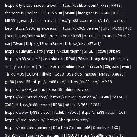
https://tylekeonhacai.futbol/
|
https://bshbet.com/
|
xx88
|
RR88
|
thapcamtv
|
xoilac
|
XX88
|
MM88
|
MM88
|
luongsontv
|
RR88
|
XX88
|
MB66
|
gavangtv
|
cakhiatv
|
https://go88fc.com/
|
trực tiếp nba
|
soi
kèo
|
https://79king.express/
|
https://ok365.center/
|
ok9
|
MB66
|
KJC
|
8xx
|
https://mm88.io/
|
RR88
|
kèo nhà cái
|
bet88
|
cakhiatv
|
kèo nhà
cái
|
78win
|
https://f8beta2.me/
|
https://rikvip97.art/
|
https://sunwin97.art/
|
https://kclub.team/
|
SHBET
|
xx88
|
8kbet
|
https://rr88.se.net/
|
kèo nhà cái
|
RR88
|
78win
|
bongdalu
|
nha cai uy
tin
|
ty le ca cuoc
|
7mcn
|
Xóc đĩa online
|
Kèo nhà cái 5
|
88goals
|
iwin
|
Tài xỉu MD5
|
1GOM
|
Rikvip
|
Go88
|
B52 club
|
max88
|
MM88
|
Ae888
|
go88
|
xoso66
|
https://cm88.dad/
|
https://hi88.uno/
|
MM88
|
https://alo789ga.com/
|
Xoso66
|
phim sex vlxx
|
https://xx88brand.com/
|
https://sunwin19.cn.com/
|
GG88
|
Xoso66
|
XX88
|
https://rr88it.com/
|
RR88
|
nổ hũ
|
MB66
|
SC88
|
https://www.fly888.club/
|
hitclub
|
77bet
|
https://mu88.help/
|
f168
|
https://hoiquantv.vip/
|
https://hoiquantv.site/
|
https://hoiquantv.online/
|
Kèo Nhà Cái
|
xoso66
|
Socolive
|
8XX
|
SumClub
|
https://79king1.fun/
|
HITCLUB
|
https://uu88n.org/
|
tr88
|