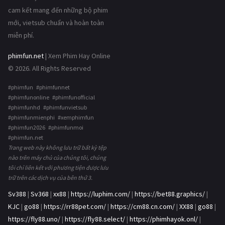
cam kết mang đến những bộ phim
mới, vietsub chuẩn và hoàn toàn
miễn phí.
phimfun.net
| Xem Phim Hay Online
© 2026. All Rights Reserved
#phimfun #phimfunnet
#phimfunonline #phimfunofficial
#phimfunhd #phimfunvietsub
#phimfunmienphi #xemphimfun
#phimfun2026 #phimfunmoi
#phimfun.net
Trang web này không lưu trữ bất kỳ tệp
nào trên máy chủ của chúng tôi, chúng
tôi chỉ liên kết với phương tiện được lưu
trữ trên các dịch vụ của bên thứ 3.
Sv388
|
Sv368
|
xx88
|
https://luphim.com/
|
https://bet88.graphics/
|
KJC
|
go88
|
https://rr88pet.com/
|
https://cm88.cn.com/
|
XX88
|
go88
|
https://fly88.uno/
|
https://fly88.select/
|
https://phimhayok.onl/
|