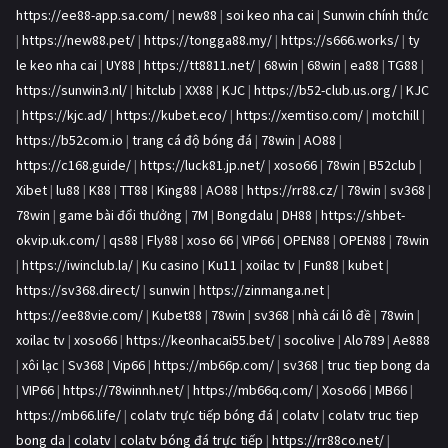
https://ee88-app.sa.com/
|
new88
|
soi keo nha cai
|
Sunwin chính thức
|
https://new88.pet/
|
https://tongga88.my/
|
https://s666.works/
|
ty
le keo nha cai
|
UY88
|
https://tt8811.net/
|
68win
|
68win
|
ea88
|
TG88
|
https://sunwin3.nl/
|
hitclub
|
XX88
|
KJC
|
https://b52-club.us.org/
|
KJC
|
https://kjc.ad/
|
https://kubet.eco/
|
https://xemtiso.com/
|
motchill
|
https://b52com.io
|
trang cá độ bóng đá
|
78win
|
AO88
|
https://c168.guide/
|
https://luck81.jp.net/
|
xoso66
|
78win
|
B52club
|
Xibet
|
lu88
|
K88
|
TT88
|
King88
|
AO88
|
https://rr88.cz/
|
78win
|
sv368
|
78win
|
game bài đổi thưởng
|
7M
|
Bongdalu
|
DH88
|
https://shbet-
okvip.uk.com/
|
qs88
|
Fly88
|
xoso 66
|
VIP66
|
OPEN88
|
OPEN88
|
78win
|
https://iwinclub.la/
|
Ku casino
|
Ku11
|
xoilac tv
|
Fun88
|
kubet
|
https://sv368.direct/
|
sunwin
|
https://zinmanga.net
|
https://ee88vie.com/
|
Kubet88
|
78win
|
sv368
|
nhà cái lô đề
|
78win
|
xoilac tv
|
xoso66
|
https://keonhacai55.bet/
|
socolive
|
Alo789
|
Ae888
|
xôi lạc
|
Sv368
|
Vip66
|
https://mb66p.com/
|
sv368
|
truc tiep bong da
|
VIP66
|
https://78winnh.net/
|
https://mb66q.com/
|
Xoso66
|
MB66
|
https://mb66.life/
|
colatv trực tiếp bóng đá
|
colatv
|
colatv truc tiep
bong da
|
colatv
|
colatv bóng đá trực tiếp
|
https://rr88co.net/
|