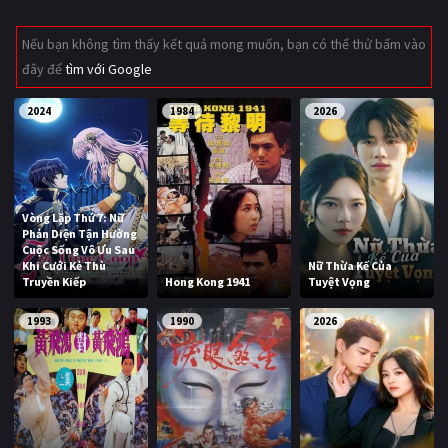
Giật gân
Gia đình
Nếu bạn không tìm thấy kết quả mong muốn, bạn có thể thử bấm vào
đây để
tìm với Google
Bí ẩn
Lịch sử
Viễn Tây
Tiểu sử
2024
1984
2026
GameShow
DramaTV
QUỐC GIA
Vòng Lặp Thứ 7: Nữ
Phản Diện Tận Hưởng
Âu - Mỹ
Trung Quốc - Hồng Kông
Cuộc Sống Vô Ưu Sau
Khi Cưới Kẻ Thù
Nữ Thừa Kế Của
Truyền Kiếp
Hong Kong 1941
Tuyệt Vọng
Hàn Quốc
Nhật Bản
1993
1990
2026
Ấn Độ
Việt Nam
Tổng hợp
CẬP NHẬT