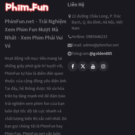
Liên Hệ
22 đường Châu Long, P. Trúc
PhimFun.net - Trải Nghiệm
Bạch, Q. Ba Đình, Hà Nội, Việt
Nam
Xem Phim Fun Mượt Mà
Hotline: 0985646233
Nhất - Xem Phim Phải Vui
Vẻ
Email:
admin@phimfun.net
Telegram:
@golden885
Hoạt động với mục tiêu mang lại
những giây phút giải trí tuyệt vời,
PhimFun tự hào là điểm đến quen
thuộc của cộng đồng yêu điện ảnh.
Tại đây, hệ thống được tối ưu hóa
trên hạ tầng mạnh mẽ để đảm bảo
trải nghiệm xem phim fun của bạn
luôn đạt tốc độ tải cực nhanh và
chất lượng hiển thị sắc nét nhất. Dù
bạn gọi chúng tôi là PhimFun hay
Phim Fun, PhimFun.net vẫn luôn