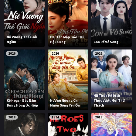
Nữ Vương Thế Giới
Phi Tần Mập Báo Thù
Ngầm
Hậu Cung
Con Rể Vô Song
2026
2026
2026
Nữ Thừa Kế Đích
Kế Hoạch Bảy Năm
Nương Nương Chỉ
Thực Vượt Mọi Thử
Đừng Hòng Ức Hiếp
Muốn Sống Yên Ổn
Thách
2018
1974
2018