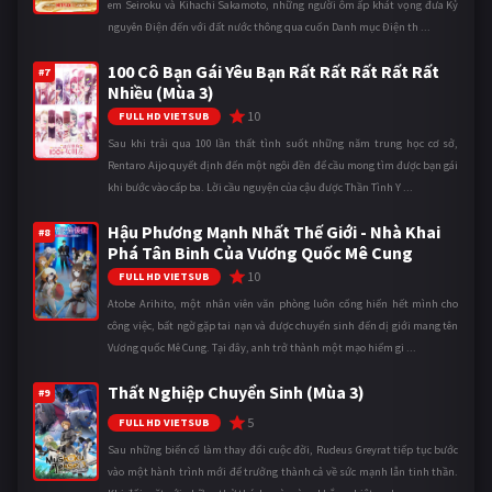
em Seiroku và Kihachi Sakamoto, những người ôm ấp khát vọng đưa Kỷ
nguyên Điện đến với đất nước thông qua cuốn Danh mục Điện th ...
100 Cô Bạn Gái Yêu Bạn Rất Rất Rất Rất Rất
#7
Nhiều (Mùa 3)
10
FULL HD VIETSUB
Sau khi trải qua 100 lần thất tình suốt những năm trung học cơ sở,
Rentaro Aijo quyết định đến một ngôi đền để cầu mong tìm được bạn gái
khi bước vào cấp ba. Lời cầu nguyện của cậu được Thần Tình Y ...
Hậu Phương Mạnh Nhất Thế Giới - Nhà Khai
#8
Phá Tân Binh Của Vương Quốc Mê Cung
10
FULL HD VIETSUB
Atobe Arihito, một nhân viên văn phòng luôn cống hiến hết mình cho
công việc, bất ngờ gặp tai nạn và được chuyển sinh đến dị giới mang tên
Vương quốc Mê Cung. Tại đây, anh trở thành một mạo hiểm gi ...
Thất Nghiệp Chuyển Sinh (Mùa 3)
#9
5
FULL HD VIETSUB
Sau những biến cố làm thay đổi cuộc đời, Rudeus Greyrat tiếp tục bước
vào một hành trình mới để trưởng thành cả về sức mạnh lẫn tinh thần.