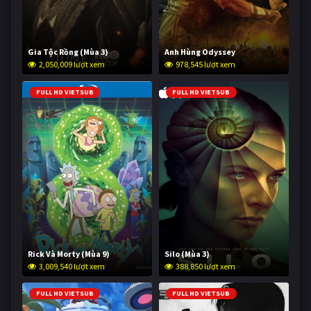
Gia Tộc Rồng (Mùa 3)
Anh Hùng Odyssey
2,050,009 lượt xem
978,545 lượt xem
FULL HD VIETSUB
FULL HD VIETSUB
Rick Và Morty (Mùa 9)
Silo (Mùa 3)
3,009,540 lượt xem
388,850 lượt xem
FULL HD VIETSUB
FULL HD VIETSUB