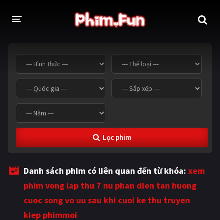
THỂ LOẠI
Thần thoại - Cổ trang
Hành động
Tâm lý
Chiến tranh
Võ thuật - Kiếm hiệp
Nhạc kịch
Lọc phim
Kinh dị
Tội phạm - Hình sự
Phiêu lưu
Hài hước
Danh sách phim có liên quan đến từ khóa:
xem
Viễn tưởng
Khoa học - Tài liệu
phim vong lap thu 7 nu phan dien tan huong
Hoạt hình
Thể thao
cuoc song vo uu sau khi cuoi ke thu truyen
kiep phimmoi
Tình cảm - Lãng mạn
Kỳ ảo