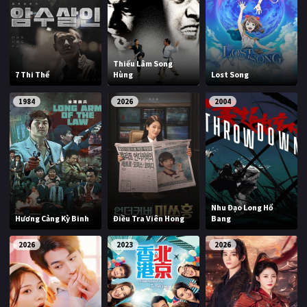
Thiếu Lâm Song
7 Thi Thể
Hùng
Lost Song
1984
2026
2004
Nhu Đạo Long Hổ
Hương Cảng Kỳ Binh
Điều Tra Viên Hong
Bang
2026
2023
2026