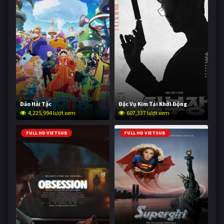
Đảo Hải Tặc
Đặc Vụ Kim Tái Khởi Động
4,225,994 lượt xem
607,337 lượt xem
FULL HD VIETSUB
FULL HD VIETSUB