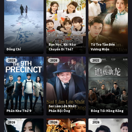
Bạn Học, Khi Nào
Từ Tro Tàn Đến
Đông Chí
Chuyển Đi Thế?
Vương Miện
2019
2026
2021
Sai Lầm Lớn Nhất:
Phân Khu Thứ 9
Phản Bội Ông
Bóng Tối Hồng Kông
2026
2026
2026