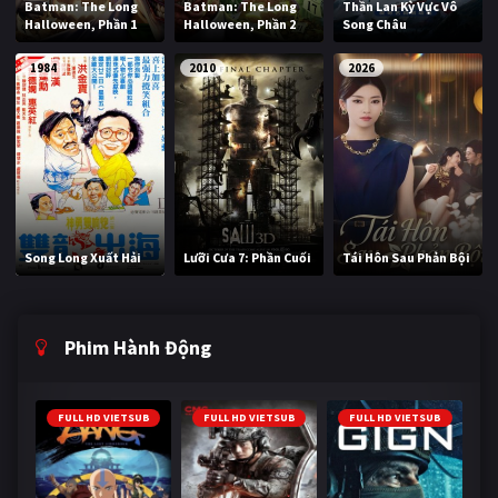
Batman: The Long
Batman: The Long
Thần Lan Kỳ Vực Vô
Halloween, Phần 1
Halloween, Phần 2
Song Châu
1984
2010
2026
Song Long Xuất Hải
Lưỡi Cưa 7: Phần Cuối
Tái Hôn Sau Phản Bội
Phim Hành Động
FULL HD VIETSUB
FULL HD VIETSUB
FULL HD VIETSUB