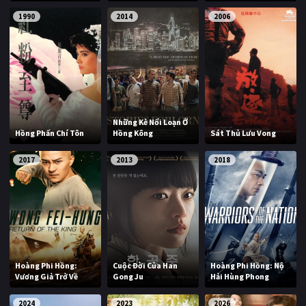
1990
2014
2006
Những Kẻ Nổi Loạn Ở
Hồng Phấn Chí Tôn
Hồng Kông
Sát Thủ Lưu Vong
2017
2013
2018
Hoàng Phi Hồng:
Cuộc Đời Của Han
Hoàng Phi Hồng: Nộ
Vương Giả Trở Về
Gong Ju
Hải Hùng Phong
2024
2023
2026