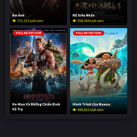
Ám Ảnh
Nữ Siêu Nhân
731,515 lượt xem
558,569 lượt xem
FULL HD VIETSUB
FULL HD VIETSUB
He-Man Và Những Chiến Binh
Hành Trình Của Moana
Vũ Trụ
499,622 lượt xem
249,049 lượt xem