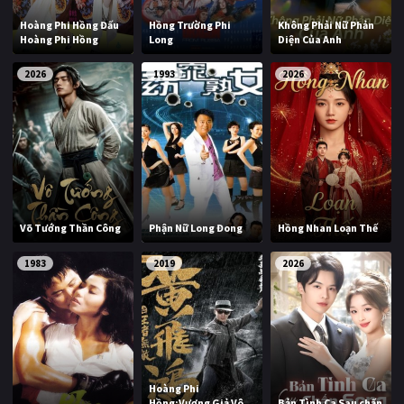
PHIM MỚI
Hoàng Phi Hồng Đấu
Hồng Trường Phi
Không Phải Nữ Phản
Hoàng Phi Hồng
Long
Diện Của Anh
PHIM BỘ
2026
1993
2026
PHIM LẺ
PHIM CHIẾU RẠP
TUYỂN TẬP PHIM
BLOG
Võ Tướng Thần Công
Phận Nữ Long Đong
Hồng Nhan Loạn Thế
1983
2019
2026
Hoàng Phi
Hồng:Vương Giả Vô
Bản Tình Ca Sau chấn