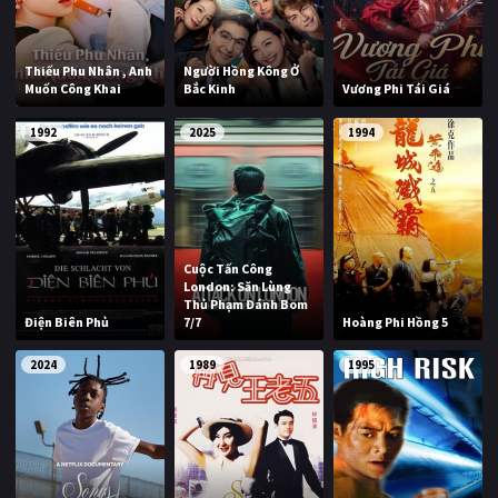
Thiếu Phu Nhân , Anh
Người Hồng Kông Ở
Muốn Công Khai
Bắc Kinh
Vương Phi Tái Giá
1992
2025
1994
Cuộc Tấn Công
London: Săn Lùng
Thủ Phạm Đánh Bom
Điện Biên Phủ
7/7
Hoàng Phi Hồng 5
2024
1989
1995