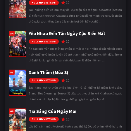
10
FULL HD VIETSUB
Sau những biến cố làm thay đổi cục diện của thế giới, Clevatess (Season
2) tiếp tục theo chân Clevatess cùng những đồng minh trong cuộc chiến
chống lại các thế lực đang đẩy nhân loại đến bờ vực diệ ...
Yêu Nhau Đến Tận Ngày Cậu Biến Mất
#4
10
FULL HD VIETSUB
Ẩn sau bức màn của một học viện bí mật là nơi những cô gái mồ côi được
nuôi dưỡng và huấn luyện để trở thành những cỗ máy chiến đấu. Trong
thế giới khắc nghiệt ấy, cái chết được xem là điều hiển nh ...
Xanh Thẳm (Mùa 3)
#5
10
FULL HD VIETSUB
Sau hàng loạt chuyến phiêu lưu điên rồ và những kỷ niệm khó quên,
Grand Blue Dreaming (Season 3) tiếp tục theo chân Iori Kitahara cùng các
thành viên câu lạc bộ lặn trong những ngày tháng đại học đ ...
Tia Sáng Của Ngày Mai
#6
10
FULL HD VIETSUB
Lấy bối cảnh một Kyoto giả tưởng của thế kỷ 20, bộ phim kể về hai anh