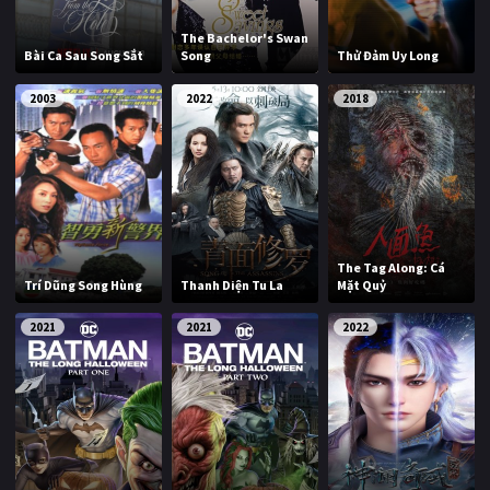
The Bachelor's Swan
Bài Ca Sau Song Sắt
Song
Thử Đảm Uy Long
2003
2022
2018
The Tag Along: Cá
Trí Dũng Song Hùng
Thanh Diện Tu La
Mặt Quỷ
2021
2021
2022