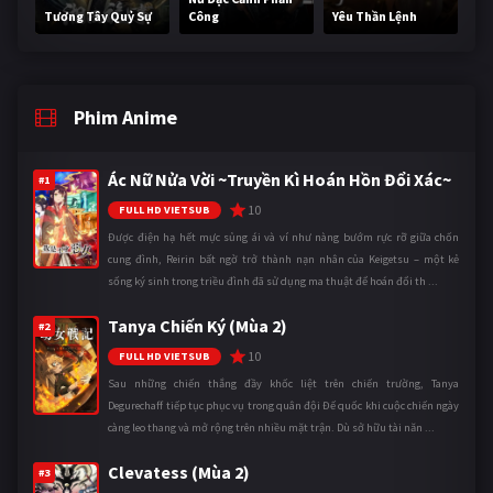
Tương Tây Quỷ Sự
Công
Yêu Thần Lệnh
Phim Anime
Ác Nữ Nửa Vời ~Truyền Kì Hoán Hồn Đổi Xác~
#1
10
FULL HD VIETSUB
Được điện hạ hết mực sủng ái và ví như nàng bướm rực rỡ giữa chốn
cung đình, Reirin bất ngờ trở thành nạn nhân của Keigetsu – một kẻ
sống ký sinh trong triều đình đã sử dụng ma thuật để hoán đổi th ...
Tanya Chiến Ký (Mùa 2)
#2
10
FULL HD VIETSUB
Sau những chiến thắng đầy khốc liệt trên chiến trường, Tanya
Degurechaff tiếp tục phục vụ trong quân đội Đế quốc khi cuộc chiến ngày
càng leo thang và mở rộng trên nhiều mặt trận. Dù sở hữu tài năn ...
Clevatess (Mùa 2)
#3