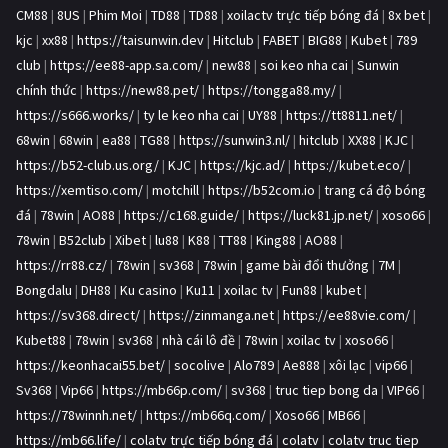
CM88
|
8US
|
Phim Moi
|
TD88
|
TD88
|
xoilactv trực tiếp bóng đá
|
8x bet
|
kjc
|
xx88
|
https://taisunwin.dev
|
Hitclub
|
FABET
|
BIG88
|
Kubet
|
789
club
|
https://ee88-app.sa.com/
|
new88
|
soi keo nha cai
|
Sunwin
chính thức
|
https://new88.pet/
|
https://tongga88.my/
|
https://s666.works/
|
ty le keo nha cai
|
UY88
|
https://tt8811.net/
|
68win
|
68win
|
ea88
|
TG88
|
https://sunwin3.nl/
|
hitclub
|
XX88
|
KJC
|
https://b52-club.us.org/
|
KJC
|
https://kjc.ad/
|
https://kubet.eco/
|
https://xemtiso.com/
|
motchill
|
https://b52com.io
|
trang cá độ bóng
đá
|
78win
|
AO88
|
https://c168.guide/
|
https://luck81.jp.net/
|
xoso66
|
78win
|
B52club
|
Xibet
|
lu88
|
K88
|
TT88
|
King88
|
AO88
|
https://rr88.cz/
|
78win
|
sv368
|
78win
|
game bài đổi thưởng
|
7M
|
Bongdalu
|
DH88
|
Ku casino
|
Ku11
|
xoilac tv
|
Fun88
|
kubet
|
https://sv368.direct/
|
https://zinmanga.net
|
https://ee88vie.com/
|
Kubet88
|
78win
|
sv368
|
nhà cái lô đề
|
78win
|
xoilac tv
|
xoso66
|
https://keonhacai55.bet/
|
socolive
|
Alo789
|
Ae888
|
xôi lạc
|
vip66
|
Sv368
|
Vip66
|
https://mb66p.com/
|
sv368
|
truc tiep bong da
|
VIP66
|
https://78winnh.net/
|
https://mb66q.com/
|
Xoso66
|
MB66
|
https://mb66.life/
|
colatv trực tiếp bóng đá
|
colatv
|
colatv truc tiep