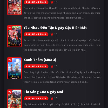
10
FULL HD VIETSUB
Sau những biến cố làm thay đổi cục diện của thế giới, Clevatess (Season
2) tiếp tục theo chân Clevatess cùng những đồng minh trong cuộc chiến
chống lại các thế lực đang đẩy nhân loại đến bờ vực diệ ...
Yêu Nhau Đến Tận Ngày Cậu Biến Mất
#4
10
FULL HD VIETSUB
Ẩn sau bức màn của một học viện bí mật là nơi những cô gái mồ côi được
nuôi dưỡng và huấn luyện để trở thành những cỗ máy chiến đấu. Trong
thế giới khắc nghiệt ấy, cái chết được xem là điều hiển nh ...
Xanh Thẳm (Mùa 3)
#5
10
FULL HD VIETSUB
Sau hàng loạt chuyến phiêu lưu điên rồ và những kỷ niệm khó quên,
Grand Blue Dreaming (Season 3) tiếp tục theo chân Iori Kitahara cùng các
thành viên câu lạc bộ lặn trong những ngày tháng đại học đ ...
Tia Sáng Của Ngày Mai
#6
10
FULL HD VIETSUB
Lấy bối cảnh một Kyoto giả tưởng của thế kỷ 20, bộ phim kể về hai anh