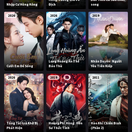
Nhập Cư Hồng Kông
Địch
song
2026
2026
2019
Long Hoàng Ẩn Thế
Nhân Duyên: Người
Cưới Em Để Sống
Báo Thù
Yêu Tiên Kiếp
2026
2019
2011
Tổng Tài Giả Khờ Bị
Hoàng Phi Hồng: Hồn
Hào Khí Chiến Binh
Phát Hiện
Sư Thức Tỉnh
(Phần 2)