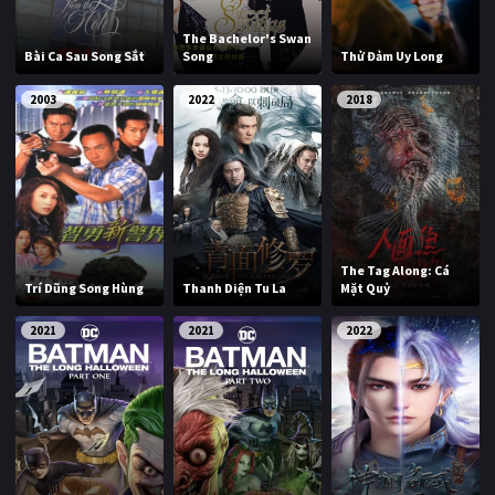
The Bachelor's Swan
Bài Ca Sau Song Sắt
Song
Thử Đảm Uy Long
2003
2022
2018
The Tag Along: Cá
Trí Dũng Song Hùng
Thanh Diện Tu La
Mặt Quỷ
2021
2021
2022