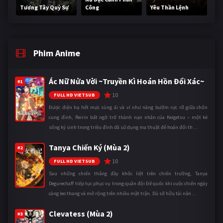
Tương Tây Quỷ Sự
Công
Yêu Thần Lệnh
Phim Anime
Ác Nữ Nửa Vời ~Truyền Kì Hoán Hồn Đổi Xác~
#1
10
FULL HD VIETSUB
Được điện hạ hết mực sủng ái và ví như nàng bướm rực rỡ giữa chốn
cung đình, Reirin bất ngờ trở thành nạn nhân của Keigetsu – một kẻ
sống ký sinh trong triều đình đã sử dụng ma thuật để hoán đổi th ...
Tanya Chiến Ký (Mùa 2)
#2
10
FULL HD VIETSUB
Sau những chiến thắng đầy khốc liệt trên chiến trường, Tanya
Degurechaff tiếp tục phục vụ trong quân đội Đế quốc khi cuộc chiến ngày
càng leo thang và mở rộng trên nhiều mặt trận. Dù sở hữu tài năn ...
Clevatess (Mùa 2)
#3