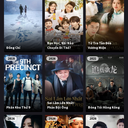
Bạn Học, Khi Nào
Từ Tro Tàn Đến
Đông Chí
Chuyển Đi Thế?
Vương Miện
2019
2026
2021
Sai Lầm Lớn Nhất:
Phân Khu Thứ 9
Phản Bội Ông
Bóng Tối Hồng Kông
2026
2026
2026