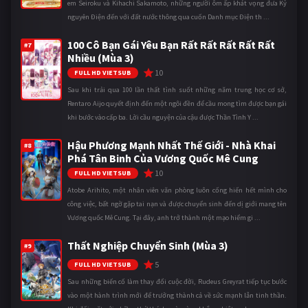
em Seiroku và Kihachi Sakamoto, những người ôm ấp khát vọng đưa Kỷ
nguyên Điện đến với đất nước thông qua cuốn Danh mục Điện th ...
100 Cô Bạn Gái Yêu Bạn Rất Rất Rất Rất Rất
#7
Nhiều (Mùa 3)
10
FULL HD VIETSUB
Sau khi trải qua 100 lần thất tình suốt những năm trung học cơ sở,
Rentaro Aijo quyết định đến một ngôi đền để cầu mong tìm được bạn gái
khi bước vào cấp ba. Lời cầu nguyện của cậu được Thần Tình Y ...
Hậu Phương Mạnh Nhất Thế Giới - Nhà Khai
#8
Phá Tân Binh Của Vương Quốc Mê Cung
10
FULL HD VIETSUB
Atobe Arihito, một nhân viên văn phòng luôn cống hiến hết mình cho
công việc, bất ngờ gặp tai nạn và được chuyển sinh đến dị giới mang tên
Vương quốc Mê Cung. Tại đây, anh trở thành một mạo hiểm gi ...
Thất Nghiệp Chuyển Sinh (Mùa 3)
#9
5
FULL HD VIETSUB
Sau những biến cố làm thay đổi cuộc đời, Rudeus Greyrat tiếp tục bước
vào một hành trình mới để trưởng thành cả về sức mạnh lẫn tinh thần.