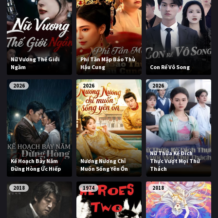
Nữ Vương Thế Giới
Phi Tần Mập Báo Thù
Ngầm
Hậu Cung
Con Rể Vô Song
2026
2026
2026
Nữ Thừa Kế Đích
Kế Hoạch Bảy Năm
Nương Nương Chỉ
Thực Vượt Mọi Thử
Đừng Hòng Ức Hiếp
Muốn Sống Yên Ổn
Thách
2018
1974
2018