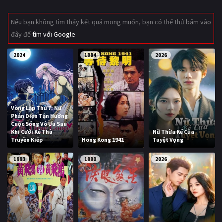
Giật gân
Gia đình
Nếu bạn không tìm thấy kết quả mong muốn, bạn có thể thử bấm vào
đây để
tìm với Google
Bí ẩn
Lịch sử
Viễn Tây
Tiểu sử
2024
1984
2026
GameShow
DramaTV
QUỐC GIA
Vòng Lặp Thứ 7: Nữ
Phản Diện Tận Hưởng
Âu - Mỹ
Trung Quốc - Hồng Kông
Cuộc Sống Vô Ưu Sau
Khi Cưới Kẻ Thù
Nữ Thừa Kế Của
Truyền Kiếp
Hong Kong 1941
Tuyệt Vọng
Hàn Quốc
Nhật Bản
1993
1990
2026
Ấn Độ
Việt Nam
Tổng hợp
CẬP NHẬT