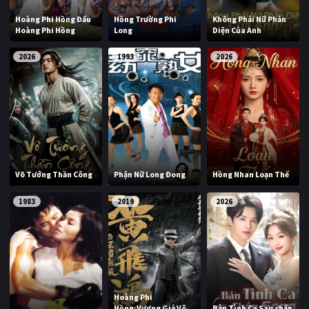
PHIM MỚI
Hoàng Phi Hồng Đấu
Hồng Trường Phi
Không Phải Nữ Phản
Hoàng Phi Hồng
Long
Diện Của Anh
PHIM BỘ
2026
1993
2026
PHIM LẺ
PHIM CHIẾU RẠP
TUYỂN TẬP PHIM
BLOG
Võ Tướng Thần Công
Phận Nữ Long Đong
Hồng Nhan Loạn Thế
1983
2019
2026
Hoàng Phi
Hồng:Vương Giả Vô
Bản Tình Ca Sau chấn