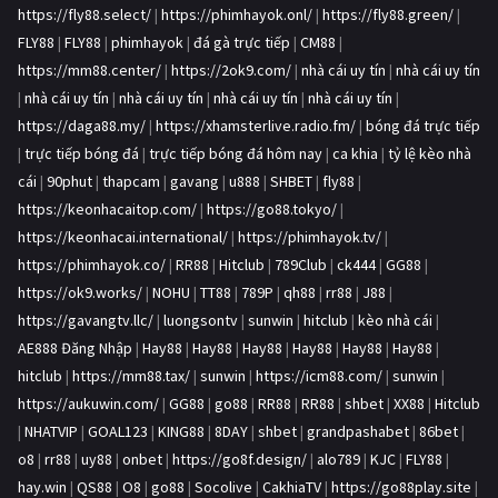
https://fly88.select/
|
https://phimhayok.onl/
|
https://fly88.green/
|
FLY88
|
FLY88
|
phimhayok
|
đá gà trực tiếp
|
CM88
|
https://mm88.center/
|
https://2ok9.com/
|
nhà cái uy tín
|
nhà cái uy tín
|
nhà cái uy tín
|
nhà cái uy tín
|
nhà cái uy tín
|
nhà cái uy tín
|
https://daga88.my/
|
https://xhamsterlive.radio.fm/
|
bóng đá trực tiếp
|
trực tiếp bóng đá
|
trực tiếp bóng đá hôm nay
|
ca khia
|
tỷ lệ kèo nhà
cái
|
90phut
|
thapcam
|
gavang
|
u888
|
SHBET
|
fly88
|
https://keonhacaitop.com/
|
https://go88.tokyo/
|
https://keonhacai.international/
|
https://phimhayok.tv/
|
https://phimhayok.co/
|
RR88
|
Hitclub
|
789Club
|
ck444
|
GG88
|
https://ok9.works/
|
NOHU
|
TT88
|
789P
|
qh88
|
rr88
|
J88
|
https://gavangtv.llc/
|
luongsontv
|
sunwin
|
hitclub
|
kèo nhà cái
|
AE888 Đăng Nhập
|
Hay88
|
Hay88
|
Hay88
|
Hay88
|
Hay88
|
Hay88
|
hitclub
|
https://mm88.tax/
|
sunwin
|
https://icm88.com/
|
sunwin
|
https://aukuwin.com/
|
GG88
|
go88
|
RR88
|
RR88
|
shbet
|
XX88
|
Hitclub
|
NHATVIP
|
GOAL123
|
KING88
|
8DAY
|
shbet
|
grandpashabet
|
86bet
|
o8
|
rr88
|
uy88
|
onbet
|
https://go8f.design/
|
alo789
|
KJC
|
FLY88
|
hay.win
|
QS88
|
O8
|
go88
|
Socolive
|
CakhiaTV
|
https://go88play.site
|