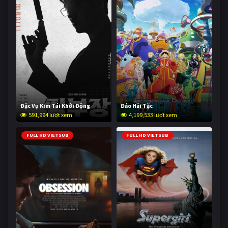
Đặc Vụ Kim Tái Khởi Động
Đảo Hải Tặc
591,994 lượt xem
4,199,533 lượt xem
FULL HD VIETSUB
FULL HD VIETSUB