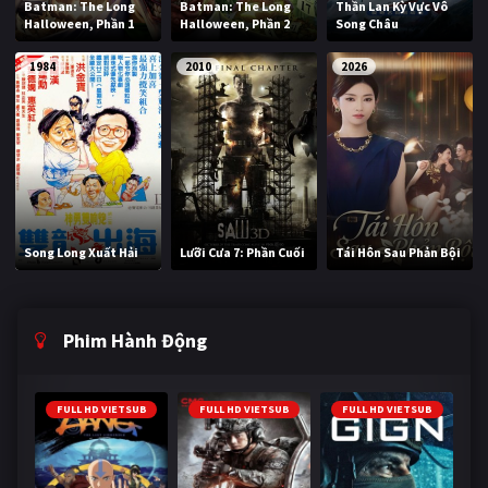
Batman: The Long
Batman: The Long
Thần Lan Kỳ Vực Vô
Halloween, Phần 1
Halloween, Phần 2
Song Châu
1984
2010
2026
Song Long Xuất Hải
Lưỡi Cưa 7: Phần Cuối
Tái Hôn Sau Phản Bội
Phim Hành Động
FULL HD VIETSUB
FULL HD VIETSUB
FULL HD VIETSUB