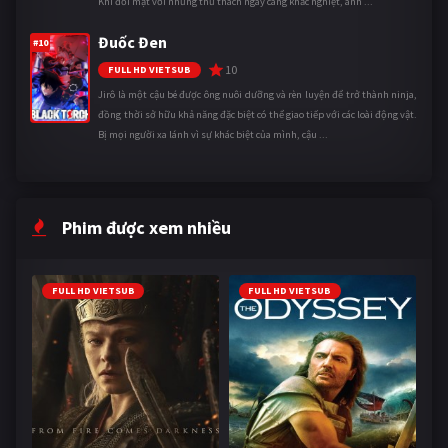
Khi đối mặt với những thử thách ngày càng khắc nghiệt, anh ...
Đuốc Đen
#10
10
FULL HD VIETSUB
Jirô là một cậu bé được ông nuôi dưỡng và rèn luyện để trở thành ninja,
đồng thời sở hữu khả năng đặc biệt có thể giao tiếp với các loài động vật.
Bị mọi người xa lánh vì sự khác biệt của mình, cậu ...
Phim được xem nhiều
FULL HD VIETSUB
FULL HD VIETSUB