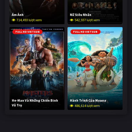
Ám Ảnh
Nữ Siêu Nhân
714,493 lượt xem
542,937 lượt xem
FULL HD VIETSUB
FULL HD VIETSUB
He-Man Và Những Chiến Binh
Hành Trình Của Moana
Vũ Trụ
486,614 lượt xem
234,848 lượt xem