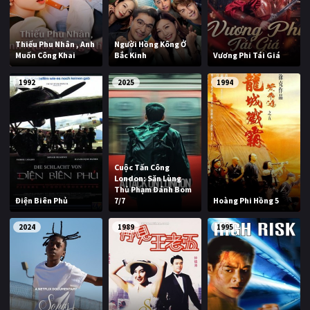
Thiếu Phu Nhân , Anh
Người Hồng Kông Ở
Muốn Công Khai
Bắc Kinh
Vương Phi Tái Giá
1992
2025
1994
Cuộc Tấn Công
London: Săn Lùng
Thủ Phạm Đánh Bom
Điện Biên Phủ
7/7
Hoàng Phi Hồng 5
2024
1989
1995