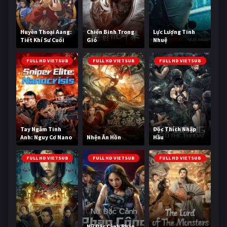
Huyền Thoại Aang:
Chiến Binh Trong
Lực Lượng Tinh
Tiết Khí Sư Cuối
Gió
Nhuệ
Cùng
FULL HD VIETSUB
FULL HD VIETSUB
FULL HD VIETSUB
Tay Ngắm Tinh
Độc Thích Nhập
Anh: Nguy Cơ Nano
Nhện Ăn Hồn
Hầu
FULL HD VIETSUB
FULL HD VIETSUB
FULL HD VIETSUB
Nữ Đặc Cảnh Phản