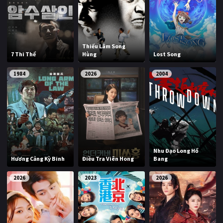
Thiếu Lâm Song
7 Thi Thể
Hùng
Lost Song
1984
2026
2004
Nhu Đạo Long Hổ
Hương Cảng Kỳ Binh
Điều Tra Viên Hong
Bang
2026
2023
2026