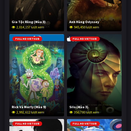
Gia Tộc Rồng (Mùa 3)
Anh Hùng Odyssey
2,014,157 lượt xem
945,450 lượt xem
FULL HD VIETSUB
FULL HD VIETSUB
Rick Và Morty (Mùa 9)
Silo (Mùa 3)
2,992,612 lượt xem
350,780 lượt xem
FULL HD VIETSUB
FULL HD VIETSUB