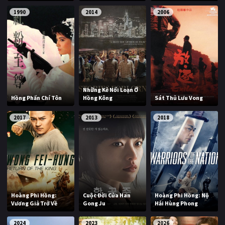
1990
2014
2006
Những Kẻ Nổi Loạn Ở
Hồng Phấn Chí Tôn
Hồng Kông
Sát Thủ Lưu Vong
2017
2013
2018
Hoàng Phi Hồng:
Cuộc Đời Của Han
Hoàng Phi Hồng: Nộ
Vương Giả Trở Về
Gong Ju
Hải Hùng Phong
2024
2023
2026