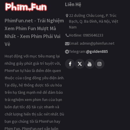
Liên Hệ
22 đường Châu Long, P. Trúc
PhimFun.net - Trải Nghiệm
Bạch, Q. Ba Đình, Hà Nội, Việt
Nam
Xem Phim Fun Mượt Mà
Hotline: 0985646233
Nhất - Xem Phim Phải Vui
Vẻ
Email:
admin@phimfun.net
Telegram:
@golden885
Hoạt động với mục tiêu mang lại
những giây phút giải trí tuyệt vời,
PhimFun tự hào là điểm đến quen
thuộc của cộng đồng yêu điện ảnh.
Tại đây, hệ thống được tối ưu hóa
trên hạ tầng mạnh mẽ để đảm bảo
trải nghiệm xem phim fun của bạn
luôn đạt tốc độ tải cực nhanh và
chất lượng hiển thị sắc nét nhất. Dù
bạn gọi chúng tôi là PhimFun hay
Phim Fun, PhimFun.net vẫn luôn