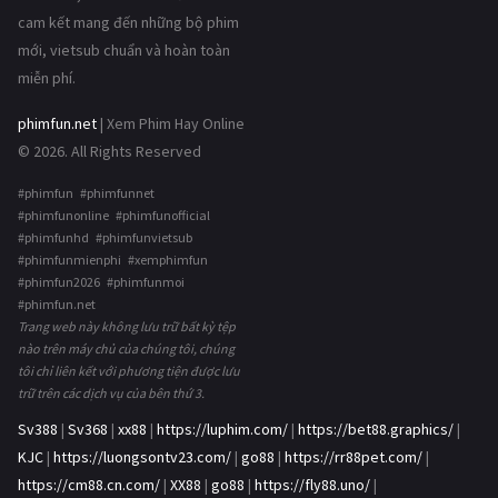
cam kết mang đến những bộ phim
mới, vietsub chuẩn và hoàn toàn
miễn phí.
phimfun.net
| Xem Phim Hay Online
© 2026. All Rights Reserved
#phimfun #phimfunnet
#phimfunonline #phimfunofficial
#phimfunhd #phimfunvietsub
#phimfunmienphi #xemphimfun
#phimfun2026 #phimfunmoi
#phimfun.net
Trang web này không lưu trữ bất kỳ tệp
nào trên máy chủ của chúng tôi, chúng
tôi chỉ liên kết với phương tiện được lưu
trữ trên các dịch vụ của bên thứ 3.
Sv388
|
Sv368
|
xx88
|
https://luphim.com/
|
https://bet88.graphics/
|
KJC
|
https://luongsontv23.com/
|
go88
|
https://rr88pet.com/
|
https://cm88.cn.com/
|
XX88
|
go88
|
https://fly88.uno/
|