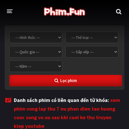
THỂ LOẠI
Thần thoại - Cổ trang
Hành động
Tâm lý
Chiến tranh
Võ thuật - Kiếm hiệp
Nhạc kịch
Lọc phim
Kinh dị
Tội phạm - Hình sự
Phiêu lưu
Hài hước
Danh sách phim có liên quan đến từ khóa:
xem
Viễn tưởng
Khoa học - Tài liệu
phim vong lap thu 7 nu phan dien tan huong
Hoạt hình
Thể thao
cuoc song vo uu sau khi cuoi ke thu truyen
kiep youtube
Tình cảm - Lãng mạn
Kỳ ảo