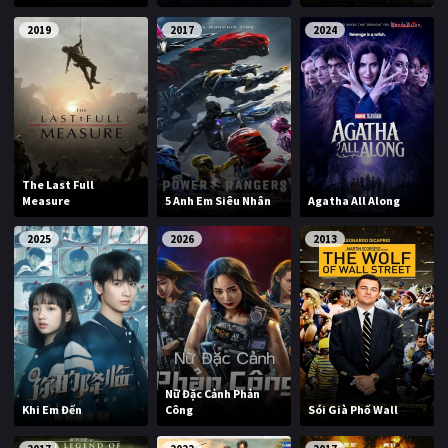
2019
2017
2024
The Last Full
Measure
5 Anh Em Siêu Nhân
Agatha All Along
2025
2026
2013
Nữ Đặc Cảnh Phản
Khi Em Đến
Công
Sói Già Phố Wall