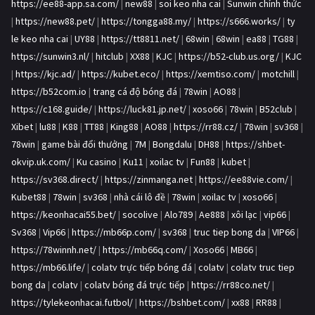
https://ee88-app.sa.com/
|
new88
|
soi keo nha cai
|
Sunwin chính thức
|
https://new88.pet/
|
https://tongga88.my/
|
https://s666.works/
|
ty
le keo nha cai
|
UY88
|
https://tt8811.net/
|
68win
|
68win
|
ea88
|
TG88
|
https://sunwin3.nl/
|
hitclub
|
XX88
|
KJC
|
https://b52-club.us.org/
|
KJC
|
https://kjc.ad/
|
https://kubet.eco/
|
https://xemtiso.com/
|
motchill
|
https://b52com.io
|
trang cá độ bóng đá
|
78win
|
AO88
|
https://c168.guide/
|
https://luck81.jp.net/
|
xoso66
|
78win
|
B52club
|
Xibet
|
lu88
|
K88
|
TT88
|
King88
|
AO88
|
https://rr88.cz/
|
78win
|
sv368
|
78win
|
game bài đổi thưởng
|
7M
|
Bongdalu
|
DH88
|
https://shbet-
okvip.uk.com/
|
Ku casino
|
Ku11
|
xoilac tv
|
Fun88
|
kubet
|
https://sv368.direct/
|
https://zinmanga.net
|
https://ee88vie.com/
|
Kubet88
|
78win
|
sv368
|
nhà cái lô đề
|
78win
|
xoilac tv
|
xoso66
|
https://keonhacai55.bet/
|
socolive
|
Alo789
|
Ae888
|
xôi lạc
|
vip66
|
Sv368
|
Vip66
|
https://mb66p.com/
|
sv368
|
truc tiep bong da
|
VIP66
|
https://78winnh.net/
|
https://mb66q.com/
|
Xoso66
|
MB66
|
https://mb66.life/
|
colatv trực tiếp bóng đá
|
colatv
|
colatv truc tiep
bong da
|
colatv
|
colatv bóng đá trực tiếp
|
https://rr88co.net/
|
https://tylekeonhacai.futbol/
|
https://bshbet.com/
|
xx88
|
RR88
|