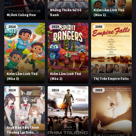
Những Thiên Sứ Vô
Kiểm Lâm Linh Thú
Mị Ảnh Cuồng Hoa
Danh
(Mùa 1)
2024
2023
2005
Kiểm Lâm Linh Thú
Kiểm Lâm Linh Thú
(Mùa 3)
(Mùa 2)
Thị Trấn Empire Falls
2024
2016
2003
Arya Bàn Bên Thỉnh
Thoảng Lại Trêu