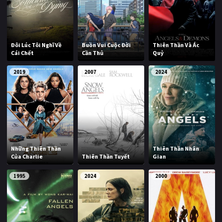
Đôi Lúc Tôi Nghĩ Về
Buồn Vui Cuộc Đời
Thiên Thần Và Ác
Cái Chết
Cần Thủ
Quỷ
2019
2007
2024
Những Thiên Thần
Thiên Thần Nhân
Của Charlie
Thiên Thần Tuyết
Gian
1995
2024
2000