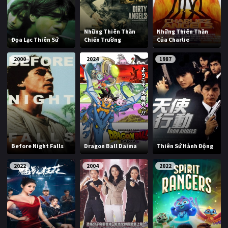
Những Thiên Thần
Những Thiên Thần
Đọa Lạc Thiên Sứ
Chiến Trường
Của Charlie
2000
2024
1987
Before Night Falls
Dragon Ball Daima
Thiên Sứ Hành Động
2022
2004
2022