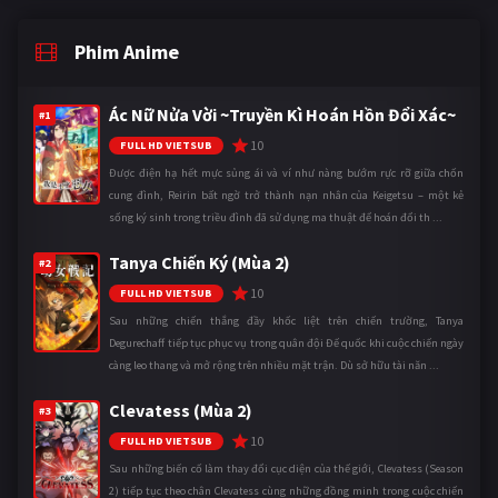
Phim Anime
Ác Nữ Nửa Vời ~Truyền Kì Hoán Hồn Đổi Xác~
#1
10
FULL HD VIETSUB
Được điện hạ hết mực sủng ái và ví như nàng bướm rực rỡ giữa chốn
cung đình, Reirin bất ngờ trở thành nạn nhân của Keigetsu – một kẻ
sống ký sinh trong triều đình đã sử dụng ma thuật để hoán đổi th ...
Tanya Chiến Ký (Mùa 2)
#2
10
FULL HD VIETSUB
Sau những chiến thắng đầy khốc liệt trên chiến trường, Tanya
Degurechaff tiếp tục phục vụ trong quân đội Đế quốc khi cuộc chiến ngày
càng leo thang và mở rộng trên nhiều mặt trận. Dù sở hữu tài năn ...
Clevatess (Mùa 2)
#3
10
FULL HD VIETSUB
Sau những biến cố làm thay đổi cục diện của thế giới, Clevatess (Season
2) tiếp tục theo chân Clevatess cùng những đồng minh trong cuộc chiến