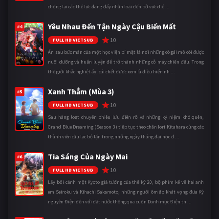
chống lại các thế lực đang đẩy nhân loại đến bờ vực diệ ...
Yêu Nhau Đến Tận Ngày Cậu Biến Mất
#4
10
FULL HD VIETSUB
Ẩn sau bức màn của một học viện bí mật là nơi những cô gái mồ côi được
nuôi dưỡng và huấn luyện để trở thành những cỗ máy chiến đấu. Trong
thế giới khắc nghiệt ấy, cái chết được xem là điều hiển nh ...
Xanh Thẳm (Mùa 3)
#5
10
FULL HD VIETSUB
Sau hàng loạt chuyến phiêu lưu điên rồ và những kỷ niệm khó quên,
Grand Blue Dreaming (Season 3) tiếp tục theo chân Iori Kitahara cùng các
thành viên câu lạc bộ lặn trong những ngày tháng đại học đ ...
Tia Sáng Của Ngày Mai
#6
10
FULL HD VIETSUB
Lấy bối cảnh một Kyoto giả tưởng của thế kỷ 20, bộ phim kể về hai anh
em Seiroku và Kihachi Sakamoto, những người ôm ấp khát vọng đưa Kỷ
nguyên Điện đến với đất nước thông qua cuốn Danh mục Điện th ...