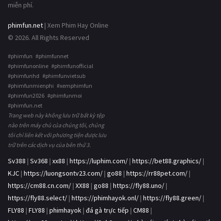
miễn phí.
phimfun.net
| Xem Phim Hay Online
© 2026. All Rights Reserved
#phimfun #phimfunnet
#phimfunonline #phimfunofficial
#phimfunhd #phimfunvietsub
#phimfunmienphi #xemphimfun
#phimfun2026 #phimfunmoi
#phimfun.net
Trang web này không lưu trữ bất kỳ tệp
nào trên máy chủ của chúng tôi, chúng
tôi chỉ liên kết với phương tiện được lưu
trữ trên các dịch vụ của bên thứ 3.
Sv388
|
Sv368
|
xx88
|
https://luphim.com/
|
https://bet88.graphics/
|
KJC
|
https://luongsontv23.com/
|
go88
|
https://rr88pet.com/
|
https://cm88.cn.com/
|
XX88
|
go88
|
https://fly88.uno/
|
https://fly88.select/
|
https://phimhayok.onl/
|
https://fly88.green/
|
FLY88
|
FLY88
|
phimhayok
|
đá gà trực tiếp
|
CM88
|