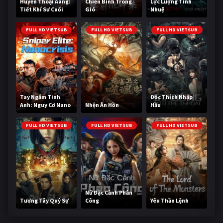
Huyền Thoại Aang:
Chiến Binh Trong
Lực Lượng Tinh
Tiết Khí Sư Cuối
Gió
Nhuệ
Cùng
FULL HD VIETSUB
FULL HD VIETSUB
FULL HD VIETSUB
Tay Ngắm Tinh
Độc Thích Nhập
Anh: Nguy Cơ Nano
Nhện Ăn Hồn
Hầu
FULL HD VIETSUB
FULL HD VIETSUB
FULL HD VIETSUB
Nữ Đặc Cảnh Phản
Tương Tây Quỷ Sự
Công
Yêu Thần Lệnh