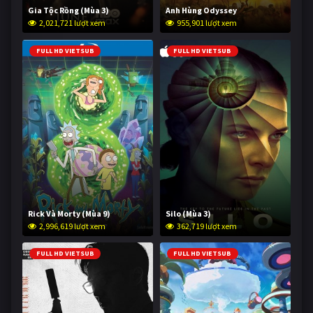
Gia Tộc Rồng (Mùa 3)
Anh Hùng Odyssey
2,021,721 lượt xem
955,901 lượt xem
FULL HD VIETSUB
FULL HD VIETSUB
Rick Và Morty (Mùa 9)
Silo (Mùa 3)
2,996,619 lượt xem
362,719 lượt xem
FULL HD VIETSUB
FULL HD VIETSUB