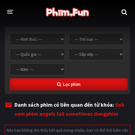
THỂ LOẠI
Thần thoại - Cổ trang
Hành động
Tâm lý
Chiến tranh
Võ thuật - Kiếm hiệp
Nhạc kịch
Lọc phim
Kinh dị
Tội phạm - Hình sự
Phiêu lưu
Hài hước
Danh sách phim có liên quan đến từ khóa:
link
Viễn tưởng
Khoa học - Tài liệu
xem phim angels fall sometimes dongphim
Hoạt hình
Thể thao
Nếu bạn không tìm thấy kết quả mong muốn, bạn có thể thử bấm vào
Tình cảm - Lãng mạn
Kỳ ảo