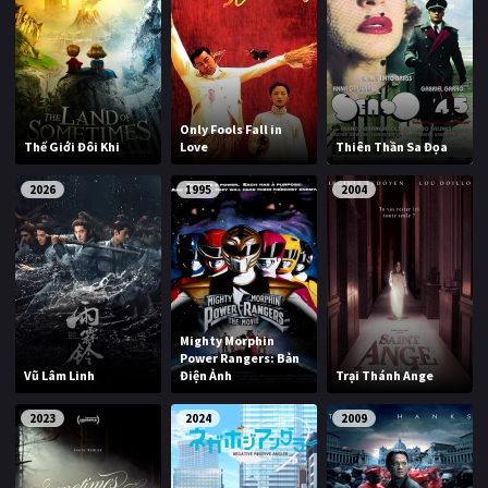
Only Fools Fall in
Thế Giới Đôi Khi
Love
Thiên Thần Sa Đọa
2026
1995
2004
Mighty Morphin
Power Rangers: Bản
Vũ Lâm Linh
Điện Ảnh
Trại Thánh Ange
2023
2024
2009