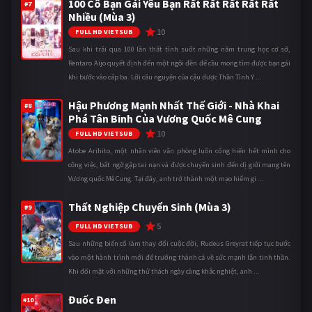
100 Cô Bạn Gái Yêu Bạn Rất Rất Rất Rất Rất
#7
Nhiều (Mùa 3)
10
FULL HD VIETSUB
Sau khi trải qua 100 lần thất tình suốt những năm trung học cơ sở,
Rentaro Aijo quyết định đến một ngôi đền để cầu mong tìm được bạn gái
khi bước vào cấp ba. Lời cầu nguyện của cậu được Thần Tình Y ...
Hậu Phương Mạnh Nhất Thế Giới - Nhà Khai
#8
Phá Tân Binh Của Vương Quốc Mê Cung
10
FULL HD VIETSUB
Atobe Arihito, một nhân viên văn phòng luôn cống hiến hết mình cho
công việc, bất ngờ gặp tai nạn và được chuyển sinh đến dị giới mang tên
Vương quốc Mê Cung. Tại đây, anh trở thành một mạo hiểm gi ...
Thất Nghiệp Chuyển Sinh (Mùa 3)
#9
5
FULL HD VIETSUB
Sau những biến cố làm thay đổi cuộc đời, Rudeus Greyrat tiếp tục bước
vào một hành trình mới để trưởng thành cả về sức mạnh lẫn tinh thần.
Khi đối mặt với những thử thách ngày càng khắc nghiệt, anh ...
Đuốc Đen
#10