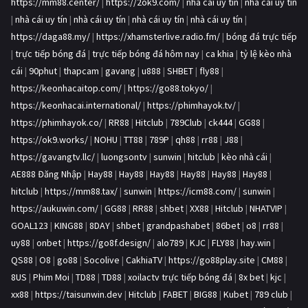
https://mm88.center/
|
https://2ok9.com/
|
nhà cái uy tín
|
nhà cái uy tín
|
nhà cái uy tín
|
nhà cái uy tín
|
nhà cái uy tín
|
nhà cái uy tín
|
https://daga88.my/
|
https://xhamsterlive.radio.fm/
|
bóng đá trực tiếp
|
trực tiếp bóng đá
|
trực tiếp bóng đá hôm nay
|
ca khia
|
tỷ lệ kèo nhà
cái
|
90phut
|
thapcam
|
gavang
|
u888
|
SHBET
|
fly88
|
https://keonhacaitop.com/
|
https://go88.tokyo/
|
https://keonhacai.international/
|
https://phimhayok.tv/
|
https://phimhayok.co/
|
RR88
|
Hitclub
|
789Club
|
ck444
|
GG88
|
https://ok9.works/
|
NOHU
|
TT88
|
789P
|
qh88
|
rr88
|
J88
|
https://gavangtv.llc/
|
luongsontv
|
sunwin
|
hitclub
|
kèo nhà cái
|
AE888 Đăng Nhập
|
Hay88
|
Hay88
|
Hay88
|
Hay88
|
Hay88
|
Hay88
|
hitclub
|
https://mm88.tax/
|
sunwin
|
https://icm88.com/
|
sunwin
|
https://aukuwin.com/
|
GG88
|
RR88
|
shbet
|
XX88
|
Hitclub
|
NHATVIP
|
GOAL123
|
KING88
|
8DAY
|
shbet
|
grandpashabet
|
86bet
|
o8
|
rr88
|
uy88
|
onbet
|
https://go8f.design/
|
alo789
|
KJC
|
FLY88
|
hay.win
|
QS88
|
O8
|
go88
|
Socolive
|
CakhiaTV
|
https://go88play.site
|
CM88
|
8US
|
Phim Moi
|
TD88
|
TD88
|
xoilactv trực tiếp bóng đá
|
8x bet
|
kjc
|
xx88
|
https://taisunwin.dev
|
Hitclub
|
FABET
|
BIG88
|
Kubet
|
789 club
|