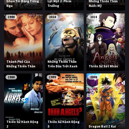
Ghẹo Tôi Bằng Tiếng
Lật Mặt 2: Phim
Những Thiên Thần
Nga
Trường
Nước Mỹ
1998
2024
2018
Thành Phố Của
Những Thiên Thần
Những Thiên Thần
Trên Bầu Trời Xanh
Thiên Sứ Sát Nhân
1988
1989
2009
Thiên Sứ Hành Động
Thiên Sứ Hành Động
2
3
Dragon Ball Z Kai