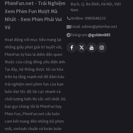
PhimFun.net - Trải Nghiệm
Bạch, Q. Ba Đình, Hà Nội, Việt
Nam
Xem Phim Fun Mượt Mà
Hotline: 0985646233
Nhất - Xem Phim Phải Vui
Vẻ
Email:
admin@phimfun.net
Telegram:
@golden885
Hoạt động với mục tiêu mang lại
những giây phút giải trí tuyệt vời,
PhimFun tự hào là điểm đến quen
thuộc của cộng đồng yêu điện ảnh.
Tại đây, hệ thống được tối ưu hóa
trên hạ tầng mạnh mẽ để đảm bảo
trải nghiệm xem phim fun của bạn
luôn đạt tốc độ tải cực nhanh và
chất lượng hiển thị sắc nét nhất. Dù
bạn gọi chúng tôi là PhimFun hay
Phim Fun, PhimFun.net vẫn luôn
cam kết mang đến những bộ phim
mới, vietsub chuẩn và hoàn toàn