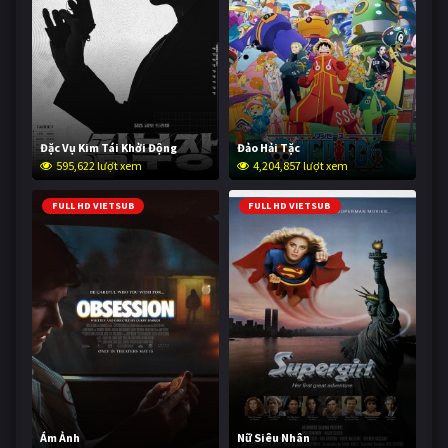
Đặc Vụ Kim Tái Khởi Động
Đảo Hải Tặc
595,622 lượt xem
4,204,857 lượt xem
FULL HD VIETSUB
FULL HD VIETSUB
Ám Ảnh
Nữ Siêu Nhân