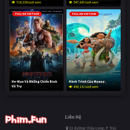
719,338 lượt xem
547,643 lượt xem
FULL HD VIETSUB
FULL HD VIETSUB
He-Man Và Những Chiến Binh
Hành Trình Của Moana
Vũ Trụ
490,132 lượt xem
238,691 lượt xem
Liên Hệ
22 đường Châu Long, P. Trúc