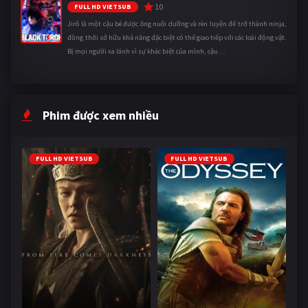
10
FULL HD VIETSUB
Jirô là một cậu bé được ông nuôi dưỡng và rèn luyện để trở thành ninja,
đồng thời sở hữu khả năng đặc biệt có thể giao tiếp với các loài động vật.
Bị mọi người xa lánh vì sự khác biệt của mình, cậu ...
Phim được xem nhiều
FULL HD VIETSUB
FULL HD VIETSUB