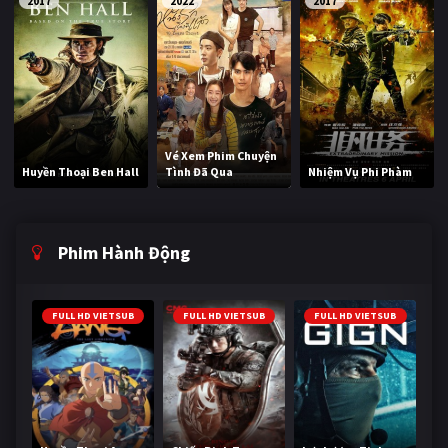
2017
2022
2017
Vé Xem Phim Chuyện
Huyền Thoại Ben Hall
Tình Đã Qua
Nhiệm Vụ Phi Phàm
Phim Hành Động
FULL HD VIETSUB
FULL HD VIETSUB
FULL HD VIETSUB