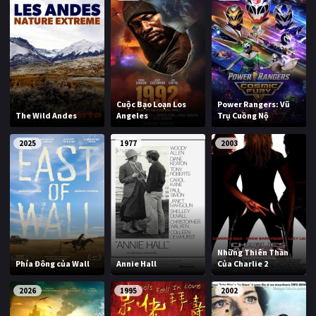
Cuộc Bạo Loạn Los
Power Rangers: Vũ
The Wild Andes
Angeles
Trụ Cuồng Nộ
2025
1977
2003
Những Thiên Thần
Phía Đông của Wall
Annie Hall
Của Charlie 2
2026
1995
2002