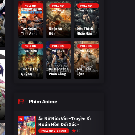
Cuối Cùng
FULL HD
FULL HD
FULL HD
VIETSUB
VIETSUB
VIETSUB
Tay Ngắm
Nhện Ăn
Độc Thích
Tinh Anh:
Hồn
Nhập Hầu
n
Nguy Cơ
Nano
FULL HD
FULL HD
FULL HD
VIETSUB
VIETSUB
VIETSUB
Tương Tây
Nữ Đặc Cảnh
Yêu Thần
Quỷ Sự
Phản Công
Lệnh
Phim Anime
Ác Nữ Nửa Vời ~Truyền Kì
#1
Hoán Hồn Đổi Xác~
10
FULL HD VIETSUB