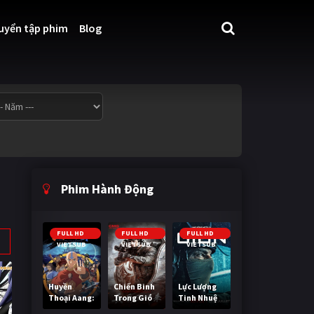
uyển tập phim
Blog
Phim Hành Động
FULL HD
FULL HD
FULL HD
VIETSUB
VIETSUB
VIETSUB
Huyền
Chiến Binh
Lực Lượng
Thoại Aang:
Trong Gió
Tinh Nhuệ
Tiết Khí Sư