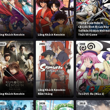
Trọng Giáp Hiệp Sĩ
Chuyển Sinh Bị Lưu Đày
Trở Nên Vô Địch Nhờ Kiế
ãng Khách Kenshin
Lãng Khách Kenshin
Thức Về Game
2012
2001
2008
Lãng Khách Kenshin:
ãng Khách Kenshin
Năm tháng
To LOVE-Ru (Mùa 1)
2021
2026
2010