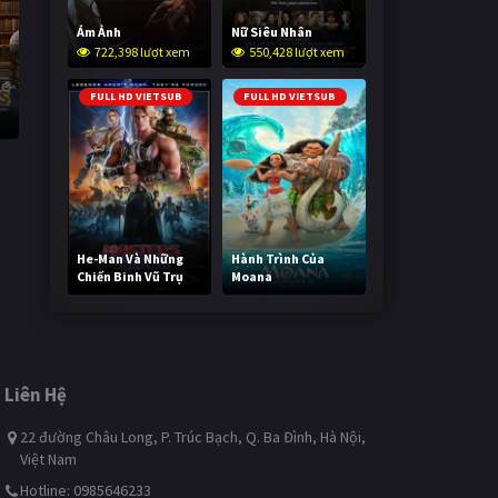
Ám Ảnh
Nữ Siêu Nhân
722,398 lượt xem
550,428 lượt xem
FULL HD VIETSUB
FULL HD VIETSUB
He-Man Và Những
Hành Trình Của
Chiến Binh Vũ Trụ
Moana
241,451 lượt xem
492,545 lượt xem
Liên Hệ
22 đường Châu Long, P. Trúc Bạch, Q. Ba Đình, Hà Nội,
Việt Nam
Hotline: 0985646233