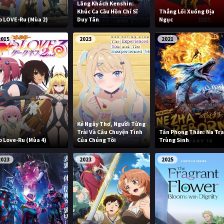
Lãng Khách Kenshin:
Khúc Ca Cầu Hồn Chí Sĩ
Thẳng Lối Xuống Địa
o LOVE-Ru (Mùa 2)
Duy Tân
Ngục
2015
2023
2021
Kẻ Ngây Thơ, Người Từng
Trải Và Câu Chuyện Tình
Tân Phong Thần: Na Tr
o Love-Ru (Mùa 4)
Của Chúng Tôi
Trùng Sinh
2023
2023
2025