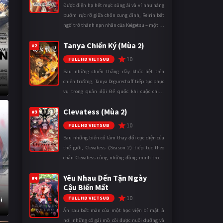
Được điện hạ hết mực sủng ái và ví như nàng
bướm rực rỡ giữa chốn cung đình, Reirin bất
ngờ trở thành nạn nhân của Keigetsu – một kẻ
sống ký sinh trong triều đình đã sử dụng ma
Tanya Chiến Ký (Mùa 2)
thuật để hoán đổi th ...
#2
10
FULL HD VIETSUB
Sau những chiến thắng đầy khốc liệt trên
chiến trường, Tanya Degurechaff tiếp tục phục
vụ trong quân đội Đế quốc khi cuộc chiến
ngày càng leo thang và mở rộng trên nhiều
Clevatess (Mùa 2)
mặt trận. Dù sở hữu tài năn ...
#3
10
FULL HD VIETSUB
Sau những biến cố làm thay đổi cục diện của
thế giới, Clevatess (Season 2) tiếp tục theo
chân Clevatess cùng những đồng minh trong
cuộc chiến chống lại các thế lực đang đẩy nhân
Yêu Nhau Đến Tận Ngày
loại đến bờ vực diệ ...
#4
Cậu Biến Mất
10
FULL HD VIETSUB
i
Ẩn sau bức màn của một học viện bí mật là
nơi những cô gái mồ côi được nuôi dưỡng và