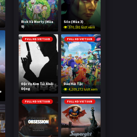
Rick Và Morty (Mùa
Silo (Mùa 3)
9)
370,181 lượt xem
2,999,937 lượt xem
FULL HD VIETSUB
FULL HD VIETSUB
Đặc Vụ Kim Tái Khởi
Đảo Hải Tặc
Động
4,209,272 lượt xem
e
599,306 lượt xem
FULL HD VIETSUB
FULL HD VIETSUB