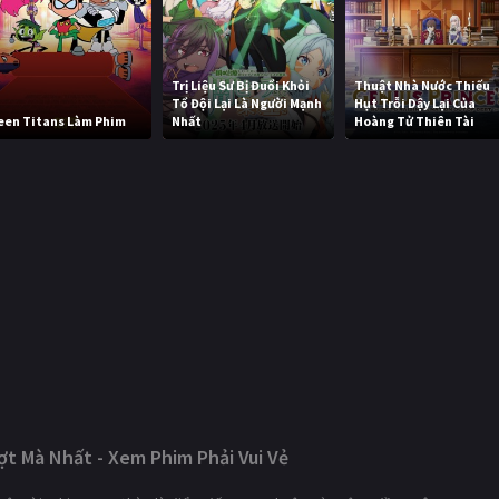
Trị Liệu Sư Bị Đuổi Khỏi
Thuật Nhà Nước Thiếu
Tổ Đội Lại Là Người Mạnh
Hụt Trỗi Dậy Lại Của
een Titans Làm Phim
Nhất
Hoàng Tử Thiên Tài
t Mà Nhất - Xem Phim Phải Vui Vẻ