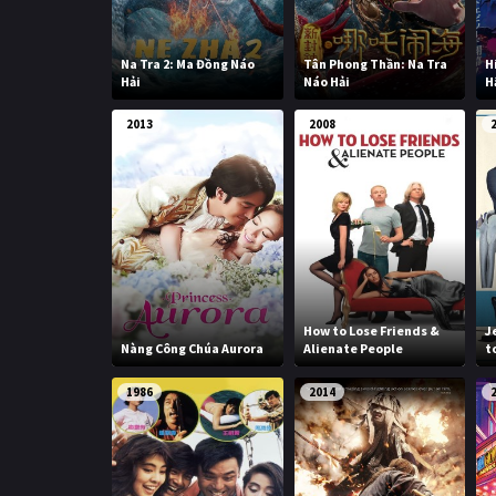
Na Tra 2: Ma Đồng Náo
Tân Phong Thần: Na Tra
H
Hải
Náo Hải
H
2013
2008
How to Lose Friends &
J
Nàng Công Chúa Aurora
Alienate People
to
1986
2014