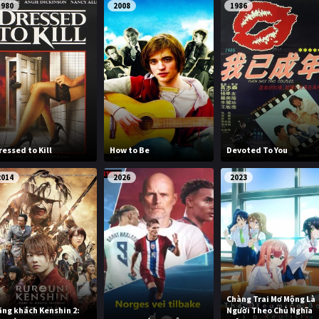
1980
2008
1986
ressed to Kill
How to Be
Devoted To You
2014
2026
2023
Chàng Trai Mơ Mộng Là
ãng khách Kenshin 2:
Người Theo Chủ Nghĩa