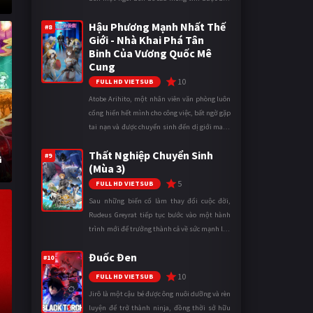
gái khi bước vào cấp ba. Lời cầu nguyện của
Hậu Phương Mạnh Nhất Thế
cậu được Thần Tình Y ...
#8
Giới - Nhà Khai Phá Tân
Binh Của Vương Quốc Mê
Cung
10
FULL HD VIETSUB
Atobe Arihito, một nhân viên văn phòng luôn
cống hiến hết mình cho công việc, bất ngờ gặp
tai nạn và được chuyển sinh đến dị giới mang
tên Vương quốc Mê Cung. Tại đây, anh trở
Thất Nghiệp Chuyển Sinh
thành một mạo hiểm gi ...
#9
ì
(Mùa 3)
5
FULL HD VIETSUB
Sau những biến cố làm thay đổi cuộc đời,
Rudeus Greyrat tiếp tục bước vào một hành
trình mới để trưởng thành cả về sức mạnh lẫn
tinh thần. Khi đối mặt với những thử thách
Đuốc Đen
ngày càng khắc nghiệt, anh ...
#10
10
FULL HD VIETSUB
Jirô là một cậu bé được ông nuôi dưỡng và rèn
luyện để trở thành ninja, đồng thời sở hữu