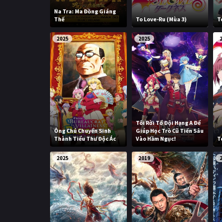
Na Tra: Ma Đồng Giáng
Thế
To Love-Ru (Mùa 3)
T
2025
2025
Tôi Rời Tổ Đội Hạng A Để
Ông Chú Chuyển Sinh
Giúp Học Trò Cũ Tiến Sâu
Thành Tiểu Thư Độc Ác
Vào Hầm Ngục!
T
2025
2019