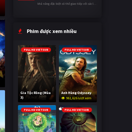
khả năng đặc biệt có thể giao tiếp với các loài
động vật. Bị mọi người xa lánh vì sự khác biệt
của mình, cậu ...
Phim được xem nhiều
FULL HD VIETSUB
FULL HD VIETSUB
a
Gia Tộc Rồng (Mùa
Anh Hùng Odyssey
3)
961,626 lượt xem
2,027,803 lượt xem
FULL HD VIETSUB
FULL HD VIETSUB