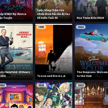
Cuộc Sống Chậm Của
iệp Sĩ Mặt Nạ: Revice
Chiến Binh Hắc Ám Bị Cho
ậu Truyện
Về Vườn Tuổi 30
Hoa Thơm Kiêu Hãnh
2020
1985
2022
erry Seinfeld: 23 Hours
The Simpsons: Welcom
 Kill
To Live and Die in L.A.
to the Club
2018
2025
2022