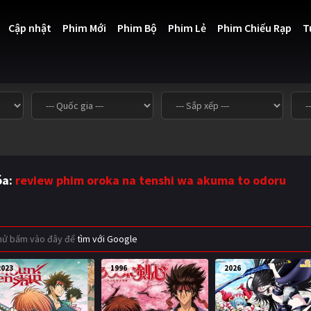
Cập nhật
Phim Mới
Phim Bộ
Phim Lẻ
Phim Chiếu Rạp
T
óa:
review phim oroka na tenshi wa akuma to odoru
thử bấm vào đây để
tìm với Google
2023
1996
2026