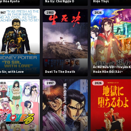
ại Hỏa Kyoto
Na Uy: Chú Ngựa Ô
Hiện Thực
1967
1983
2026
Ác Nữ Nửa Vời ~Truyền K
o Sir, with Love
Duel To The Death
Hoán Hồn Đổi Xác~
2010
1997
2026