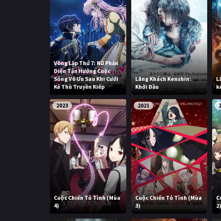
Vòng Lặp Thứ 7: Nữ Phản
Diện Tận Hưởng Cuộc
Sống Vô Ưu Sau Khi Cưới
Lãng Khách Kenshin:
L
Kẻ Thù Truyền Kiếp
Khởi Đầu
k
2023
2021
Cuộc Chiến Tỏ Tình (Mùa
Cuộc Chiến Tỏ Tình (Mùa
C
4)
3)
2