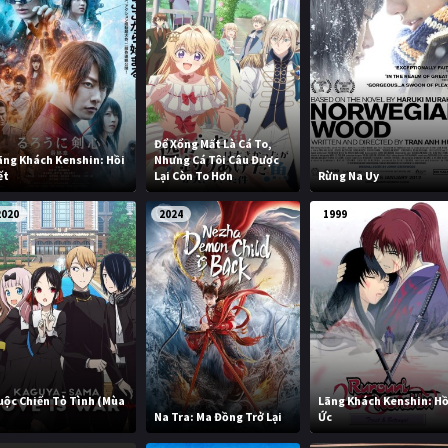
Để Xổng Mất Là Cá To,
ãng Khách Kenshin: Hồi
Nhưng Cá Tôi Câu Được
ết
Lại Còn To Hơn
Rừng Na Uy
2020
2024
1999
uộc Chiến Tỏ Tình (Mùa
Lãng Khách Kenshin: Hồ
)
Na Tra: Ma Đồng Trở Lại
Ức