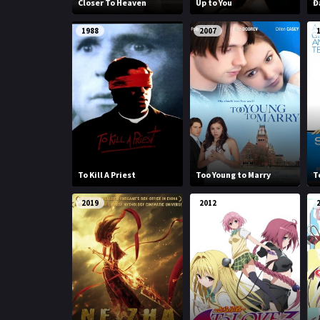
Closer To Heaven
Up to You
Đ
1988
2007
To Kill A Priest
Too Young to Marry
T
2019
2012