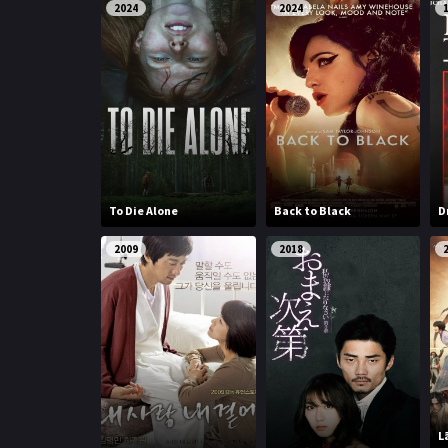
2024
2024
To Die Alone
Back to Black
D
2009
2018
L