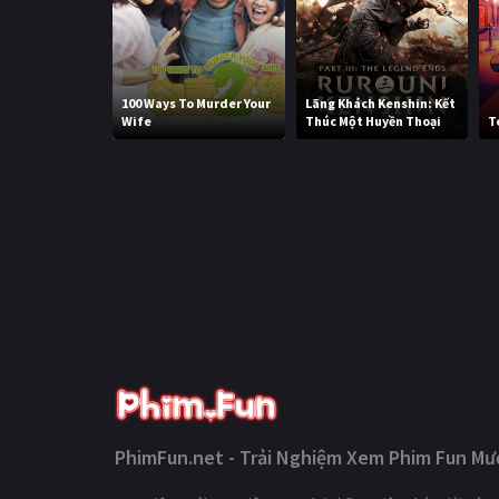
100 Ways To Murder Your
Lãng Khách Kenshin: Kết
Wife
Thúc Một Huyền Thoại
T
PhimFun.net - Trải Nghiệm Xem Phim Fun Mượ