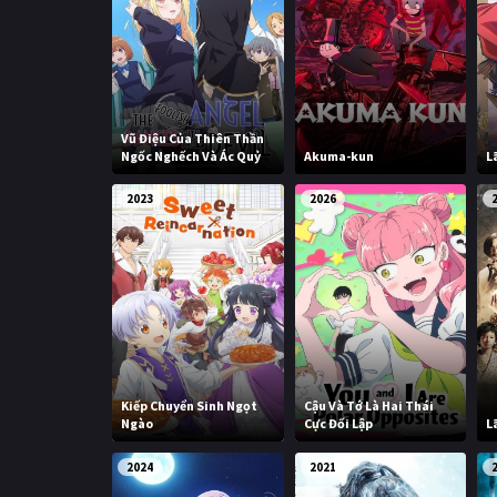
Vũ Điệu Của Thiên Thần
Ngốc Nghếch Và Ác Quỷ
Akuma-kun
L
2023
2026
Kiếp Chuyển Sinh Ngọt
Cậu Và Tớ Là Hai Thái
Ngào
Cực Đối Lập
L
2024
2021