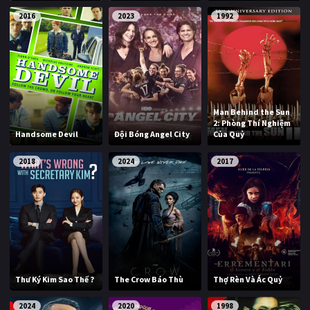
2016
2023
1992
Man Behind the Sun
2: Phòng Thí Nghiệm
Handsome Devil
Đội Bóng Angel City
Của Quỷ
2018
2024
2017
Thư Ký Kim Sao Thế ?
The Crow Báo Thù
Thợ Rèn Và Ác Quỷ
2024
2020
1998