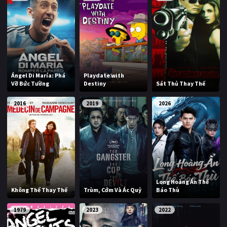
Ángel Di María: Phá
Playdate with
Vỡ Bức Tường
Destiny
Sát Thủ Thay Thế
2016
2019
2026
Long Hoàng Ẩn Thế
Không Thể Thay Thế
Trùm, Cớm Và Ác Quỷ
Báo Thù
1979
2023
2022