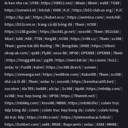
le keo nha cai
|
UY88
|
https://tt8811.net/
|
68win
|
68win
|
ea88
|
TG88
|
https://sunwin3.nl/
|
hitclub
|
XX88
|
KJC
|
https://b52-club.us.org/
|
KJC
|
https://kjc.ad/
|
https://kubet.eco/
|
https://xemtiso.com/
|
motchill
|
https://b52com.io
|
trang cá độ bóng đá
|
78win
|
AO88
|
https://c168.guide/
|
https://luck81.jp.net/
|
xoso66
|
78win
|
B52club
|
Xibet
|
lu88
|
K88
|
TT88
|
King88
|
AO88
|
https://rr88.cz/
|
78win
|
sv368
|
78win
|
game bài đổi thưởng
|
7M
|
Bongdalu
|
DH88
|
https://shbet-
okvip.uk.com/
|
qs88
|
Fly88
|
xoso 66
|
VIP66
|
OPEN88
|
OPEN88
|
78win
|
https://tongga88.us/
|
pg88
|
https://iwinclub.la/
|
Ku casino
|
Ku11
|
xoilac tv
|
Fun88
|
kubet
|
https://sv368.direct/
|
sunwin
|
https://zinmanga.net
|
https://ee88vie.com/
|
Kubet88
|
78win
|
sv368
|
nhà cái lô đề
|
78win
|
xoilac tv
|
xoso66
|
https://keonhacai55.bet/
|
socolive
|
Alo789
|
Ae888
|
xôi lạc
|
Sv368
|
Vip66
|
https://mb66p.com/
|
sv368
|
truc tiep bong da
|
VIP66
|
https://78winnh.net/
|
https://mb66q.com/
|
Xoso66
|
MB66
|
https://mb66.life/
|
colatv trực
tiếp bóng đá
|
colatv
|
colatv truc tiep bong da
|
colatv
|
colatv bóng
đá trực tiếp
|
https://rr88co.net/
|
https://tylekeonhacai.futbol/
|
https://bshbet.com/
|
xx88
|
RR88
|
thapcamtv
|
xoilac
|
XX88
|
MM88
|