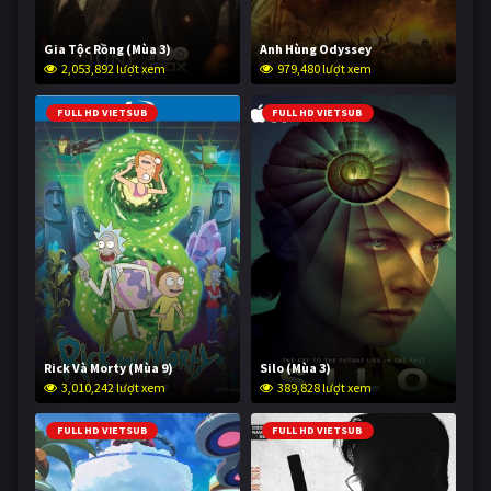
Gia Tộc Rồng (Mùa 3)
Anh Hùng Odyssey
2,053,892 lượt xem
979,480 lượt xem
FULL HD VIETSUB
FULL HD VIETSUB
Rick Và Morty (Mùa 9)
Silo (Mùa 3)
3,010,242 lượt xem
389,828 lượt xem
FULL HD VIETSUB
FULL HD VIETSUB