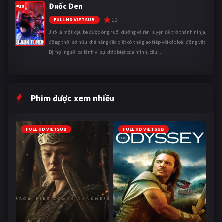
Đuốc Đen
#10
10
FULL HD VIETSUB
Jirô là một cậu bé được ông nuôi dưỡng và rèn luyện để trở thành ninja,
đồng thời sở hữu khả năng đặc biệt có thể giao tiếp với các loài động vật.
Bị mọi người xa lánh vì sự khác biệt của mình, cậu ...
Phim được xem nhiều
FULL HD VIETSUB
FULL HD VIETSUB