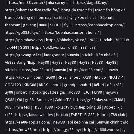
|
https://mm88.center/
|
nhà cái uy tín
|
https://daga88.my/
|
https://xhamsterlive.radio.fm/
|
bóng đá trực tiếp
|
trực tiếp bóng đá
|
trực tiếp bóng đá hôm nay
|
ca khia
|
tỷ lệ kèo nhà cái
|
90phut
|
thapcam
|
gavang
|
u888
|
SHBET
|
fly88
|
https://keonhacaitop.com/
|
https://go88.tokyo/
|
https://keonhacai.international/
|
https://phimhayok.tv/
|
https://phimhayok.co/
|
RR88
|
Hitclub
|
789Club
|
ck444
|
GG88
|
https://ok9.works/
|
qh88
|
rr88
|
J88
|
https://gavangtv.llc/
|
luongsontv
|
sunwin
|
hitclub
|
kèo nhà cái
|
AE888 Đăng Nhập
|
Hay88
|
Hay88
|
Hay88
|
Hay88
|
Hay88
|
Hay88
|
hitclub
|
https://mm88.tax/
|
sunwin
|
https://icm88.com/
|
sunwin
|
https://aukuwin.com/
|
GG88
|
RR88
|
shbet
|
XX88
|
Hitclub
|
NHATVIP
|
GOAL123
|
KING88
|
8DAY
|
shbet
|
grandpashabet
|
86bet
|
o8
|
rr88
|
uy88
|
onbet
|
https://go8f.design/
|
alo789
|
KJC
|
FLY88
|
hay.win
|
QS88
|
O8
|
go88
|
Socolive
|
CakhiaTV
|
https://go88play.site
|
CM88
|
8US
|
Phim Moi
|
TD88
|
TD88
|
xoilactv trực tiếp bóng đá
|
8x bet
|
kjc
|
xx88
|
https://taisunwin.dev
|
Hitclub
|
FABET
|
BIG88
|
Kubet
|
789 club
|
https://ee88-app.sa.com/
|
new88
|
soi keo nha cai
|
Sunwin chính thức
|
https://new88.pet/
|
https://tongga88.my/
|
https://s666.works/
|
ty