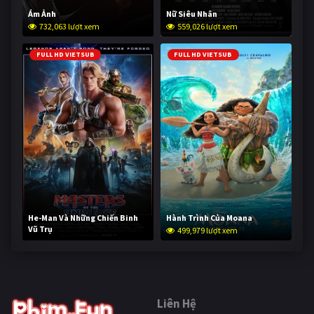
Ám Ảnh
Nữ Siêu Nhân
732,063 lượt xem
559,026 lượt xem
FULL HD VIETSUB
FULL HD VIETSUB
He-Man Và Những Chiến Binh
Hành Trình Của Moana
Vũ Trụ
499,979 lượt xem
249,464 lượt xem
Liên Hệ