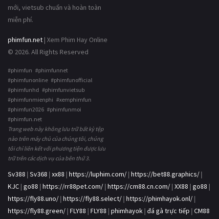
mới, vietsub chuẩn và hoàn toàn
miễn phí.
phimfun.net
| Xem Phim Hay Online
© 2026. All Rights Reserved
#phimfun #phimfunnet
#phimfunonline #phimfunofficial
#phimfunhd #phimfunvietsub
#phimfunmienphi #xemphimfun
#phimfun2026 #phimfunmoi
#phimfun.net
Trang web này không lưu trữ bất kỳ tệp
nào trên máy chủ của chúng tôi, chúng
tôi chỉ liên kết với phương tiện được lưu
trữ trên các dịch vụ của bên thứ 3.
Sv388
|
Sv368
|
xx88
|
https://luphim.com/
|
https://bet88.graphics/
|
KJC
|
go88
|
https://rr88pet.com/
|
https://cm88.cn.com/
|
XX88
|
go88
|
https://fly88.uno/
|
https://fly88.select/
|
https://phimhayok.onl/
|
https://fly88.green/
|
FLY88
|
FLY88
|
phimhayok
|
đá gà trực tiếp
|
CM88