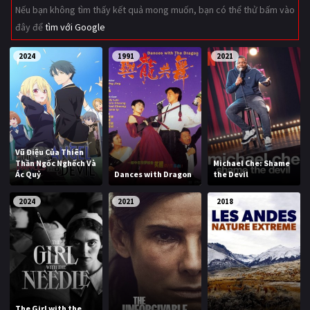
Nếu bạn không tìm thấy kết quả mong muốn, bạn có thể thử bấm vào
Giật gân
Gia đình
đây để
tìm với Google
Bí ẩn
Lịch sử
2024
1991
2021
Viễn Tây
Tiểu sử
GameShow
DramaTV
QUỐC GIA
Vũ Điệu Của Thiên
Thần Ngốc Nghếch Và
Michael Che: Shame
Âu - Mỹ
Trung Quốc - Hồng Kông
Ác Quỷ
Dances with Dragon
the Devil
Hàn Quốc
Nhật Bản
2024
2021
2018
Ấn Độ
Việt Nam
Tổng hợp
CẬP NHẬT
The Girl with the