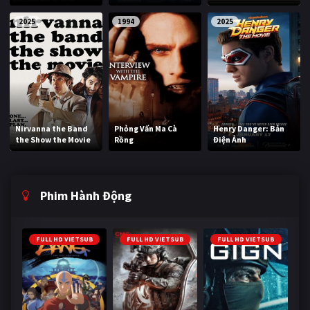
2025
1994
2025
Nirvanna the Band
Phỏng Vấn Ma Cà
Henry Danger: Bản
the Show the Movie
Rồng
Điện Ảnh
Phim Hành Động
FULL HD VIETSUB
FULL HD VIETSUB
FULL HD VIETSUB