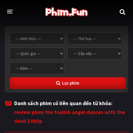
THỂ LOẠI
Thần thoại - Cổ trang
Hành động
Tâm lý
Chiến tranh
Võ thuật - Kiếm hiệp
Nhạc kịch
Lọc phim
Kinh dị
Tội phạm - Hình sự
Phiêu lưu
Hài hước
Danh sách phim có liên quan đến từ khóa:
Viễn tưởng
Khoa học - Tài liệu
review phim the foolish angel dances with the
Hoạt hình
Thể thao
devil 1080p
Tình cảm - Lãng mạn
Kỳ ảo