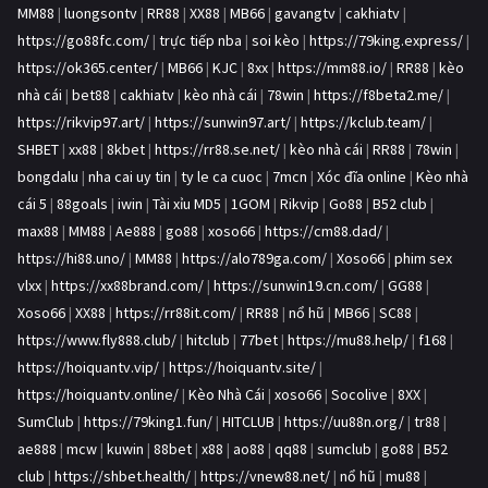
MM88
|
luongsontv
|
RR88
|
XX88
|
MB66
|
gavangtv
|
cakhiatv
|
https://go88fc.com/
|
trực tiếp nba
|
soi kèo
|
https://79king.express/
|
https://ok365.center/
|
MB66
|
KJC
|
8xx
|
https://mm88.io/
|
RR88
|
kèo
nhà cái
|
bet88
|
cakhiatv
|
kèo nhà cái
|
78win
|
https://f8beta2.me/
|
https://rikvip97.art/
|
https://sunwin97.art/
|
https://kclub.team/
|
SHBET
|
xx88
|
8kbet
|
https://rr88.se.net/
|
kèo nhà cái
|
RR88
|
78win
|
bongdalu
|
nha cai uy tin
|
ty le ca cuoc
|
7mcn
|
Xóc đĩa online
|
Kèo nhà
cái 5
|
88goals
|
iwin
|
Tài xỉu MD5
|
1GOM
|
Rikvip
|
Go88
|
B52 club
|
max88
|
MM88
|
Ae888
|
go88
|
xoso66
|
https://cm88.dad/
|
https://hi88.uno/
|
MM88
|
https://alo789ga.com/
|
Xoso66
|
phim sex
vlxx
|
https://xx88brand.com/
|
https://sunwin19.cn.com/
|
GG88
|
Xoso66
|
XX88
|
https://rr88it.com/
|
RR88
|
nổ hũ
|
MB66
|
SC88
|
https://www.fly888.club/
|
hitclub
|
77bet
|
https://mu88.help/
|
f168
|
https://hoiquantv.vip/
|
https://hoiquantv.site/
|
https://hoiquantv.online/
|
Kèo Nhà Cái
|
xoso66
|
Socolive
|
8XX
|
SumClub
|
https://79king1.fun/
|
HITCLUB
|
https://uu88n.org/
|
tr88
|
ae888
|
mcw
|
kuwin
|
88bet
|
x88
|
ao88
|
qq88
|
sumclub
|
go88
|
B52
club
|
https://shbet.health/
|
https://vnew88.net/
|
nổ hũ
|
mu88
|