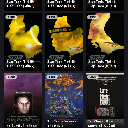
Star Trek: Thế Hệ
Star Trek: Thế Hệ
Star Trek: Thế Hệ
Tiếp Theo (Mùa 6)
Tiếp Theo (Mùa 4)
Tiếp Theo (Mùa 1)
1988
1991
1993
Star Trek: Thế Hệ
Star Trek: Thế Hệ
Star Trek: Thế Hệ
Tiếp Theo (Mùa 2)
Tiếp Theo (Mùa 5)
Tiếp Theo (Mùa 7)
1990
1986
2023
The Transformers:
Trò Chuyện Đêm
Khiêu Vũ Với Bầy Sói
The Movie
Khuya Với Quỷ Dữ