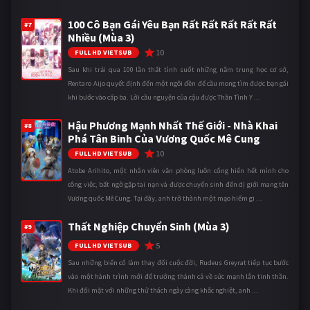
100 Cô Bạn Gái Yêu Bạn Rất Rất Rất Rất Rất
#7
Nhiều (Mùa 3)
10
FULL HD VIETSUB
Sau khi trải qua 100 lần thất tình suốt những năm trung học cơ sở,
Rentaro Aijo quyết định đến một ngôi đền để cầu mong tìm được bạn gái
khi bước vào cấp ba. Lời cầu nguyện của cậu được Thần Tình Y ...
Hậu Phương Mạnh Nhất Thế Giới - Nhà Khai
#8
Phá Tân Binh Của Vương Quốc Mê Cung
10
FULL HD VIETSUB
Atobe Arihito, một nhân viên văn phòng luôn cống hiến hết mình cho
công việc, bất ngờ gặp tai nạn và được chuyển sinh đến dị giới mang tên
Vương quốc Mê Cung. Tại đây, anh trở thành một mạo hiểm gi ...
Thất Nghiệp Chuyển Sinh (Mùa 3)
#9
5
FULL HD VIETSUB
Sau những biến cố làm thay đổi cuộc đời, Rudeus Greyrat tiếp tục bước
vào một hành trình mới để trưởng thành cả về sức mạnh lẫn tinh thần.
Khi đối mặt với những thử thách ngày càng khắc nghiệt, anh ...