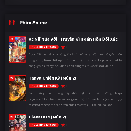
Phim Anime
Ác Nữ Nửa Vời ~Truyền Kì Hoán Hồn Đổi Xác~
#1
10
FULL HD VIETSUB
Được điện hạ hết mực sủng ái và ví như nàng bướm rực rỡ giữa chốn
cung đình, Reirin bất ngờ trở thành nạn nhân của Keigetsu – một kẻ
sống ký sinh trong triều đình đã sử dụng ma thuật để hoán đổi th ...
Tanya Chiến Ký (Mùa 2)
#2
10
FULL HD VIETSUB
Sau những chiến thắng đầy khốc liệt trên chiến trường, Tanya
Degurechaff tiếp tục phục vụ trong quân đội Đế quốc khi cuộc chiến ngày
càng leo thang và mở rộng trên nhiều mặt trận. Dù sở hữu tài năn ...
Clevatess (Mùa 2)
#3
10
FULL HD VIETSUB