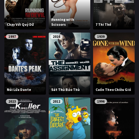
Running with
Chạy Với Quỷ Dữ
Scissors
7 Thi Thể
1997
2016
1939
Núi Lửa Dante
Sát Thủ Báo Thù
Cuốn Theo Chiều Gió
2023
2012
1996