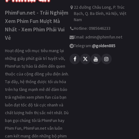
22 đường Châu Long, P. Trúc
PhimFun.net - Trải Nghiệm
Bạch, Q. Ba Đình, Hà Nội, Việt
Nam
Xem Phim Fun Mượt Mà
Hotline: 0985646233
Nhất - Xem Phim Phải Vui
Vẻ
Email:
admin@phimfun.net
Telegram:
@golden885
Hoạt động với mục tiêu mang lại
những giây phút giải trí tuyệt vời,
PhimFun tự hào là điểm đến quen
thuộc của cộng đồng yêu điện ảnh.
Tại đây, hệ thống được tối ưu hóa
trên hạ tầng mạnh mẽ để đảm bảo
trải nghiệm xem phim fun của bạn
luôn đạt tốc độ tải cực nhanh và
chất lượng hiển thị sắc nét nhất. Dù
bạn gọi chúng tôi là PhimFun hay
Phim Fun, PhimFun.net vẫn luôn
cam kết mang đến những bộ phim