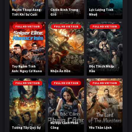
Huyền Thoại Aang:
Chiến Binh Trong
Lực Lượng Tinh
Tiết Khí Sư Cuối
Gió
Nhuệ
Cùng
FULL HD VIETSUB
FULL HD VIETSUB
FULL HD VIETSUB
Tay Ngắm Tinh
Độc Thích Nhập
Anh: Nguy Cơ Nano
Nhện Ăn Hồn
Hầu
FULL HD VIETSUB
FULL HD VIETSUB
FULL HD VIETSUB
Nữ Đặc Cảnh Phản
Tương Tây Quỷ Sự
Công
Yêu Thần Lệnh