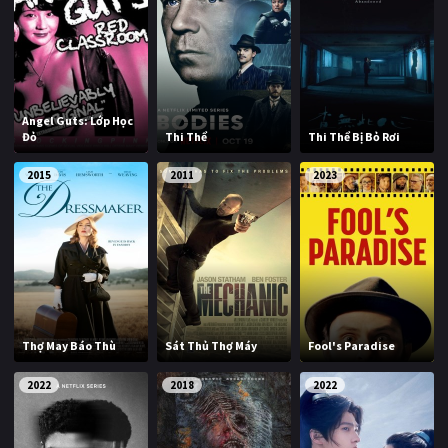
Angel Guts: Lớp Học
Đỏ
Thi Thể
Thi Thể Bị Bỏ Rơi
2015
2011
2023
Thợ May Báo Thù
Sát Thủ Thợ Máy
Fool's Paradise
2022
2018
2022