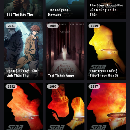
The Crow: Thành Phố
The Longest
Của Những Thiên
Sát Thủ Báo Thù
Daycare
Thần
2021
2004
1989
Đạo Mộ Bút Ký - Tần
Star Trek: Thế Hệ
Lĩnh Thần Thụ
Trại Thánh Ange
Tiếp Theo (Mùa 3)
1992
1990
1987