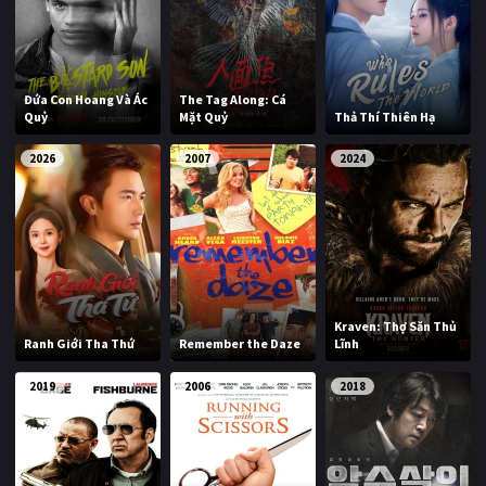
Đứa Con Hoang Và Ác
The Tag Along: Cá
Quỷ
Mặt Quỷ
Thả Thí Thiên Hạ
2026
2007
2024
Kraven: Thợ Săn Thủ
Ranh Giới Tha Thứ
Remember the Daze
Lĩnh
2019
2006
2018