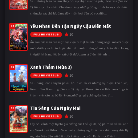
Sau những biến cố làm thay đổi cục diện của thế giới, Clevatess (Season
2) tiếp tục theo chân Clevatess cùng những đồng minh trong cuộc chiến
chống lại các thế lực đang đẩy nhân loại đến bờ vực diệ ...
Yêu Nhau Đến Tận Ngày Cậu Biến Mất
#4
10
FULL HD VIETSUB
Ẩn sau bức màn của một học viện bí mật là nơi những cô gái mồ côi được
nuôi dưỡng và huấn luyện để trở thành những cỗ máy chiến đấu. Trong
thế giới khắc nghiệt ấy, cái chết được xem là điều hiển nh ...
Xanh Thẳm (Mùa 3)
#5
10
FULL HD VIETSUB
Sau hàng loạt chuyến phiêu lưu điên rồ và những kỷ niệm khó quên,
Grand Blue Dreaming (Season 3) tiếp tục theo chân Iori Kitahara cùng các
thành viên câu lạc bộ lặn trong những ngày tháng đại học đ ...
Tia Sáng Của Ngày Mai
#6
10
FULL HD VIETSUB
Lấy bối cảnh một Kyoto giả tưởng của thế kỷ 20, bộ phim kể về hai anh
em Seiroku và Kihachi Sakamoto, những người ôm ấp khát vọng đưa Kỷ
nguyên Điện đến với đất nước thông qua cuốn Danh mục Điện th ...