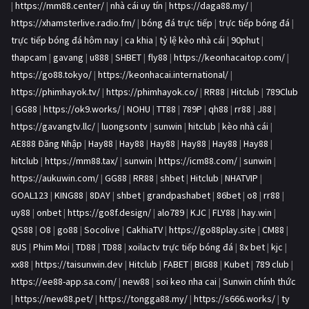
|
https://mm88.center/
|
nhà cái uy tín
|
https://daga88.my/
|
https://xhamsterlive.radio.fm/
|
bóng đá trực tiếp
|
trực tiếp bóng đá
|
trực tiếp bóng đá hôm nay
|
ca khia
|
tỷ lệ kèo nhà cái
|
90phut
|
thapcam
|
gavang
|
u888
|
SHBET
|
fly88
|
https://keonhacaitop.com/
|
https://go88.tokyo/
|
https://keonhacai.international/
|
https://phimhayok.tv/
|
https://phimhayok.co/
|
RR88
|
Hitclub
|
789Club
|
GG88
|
https://ok9.works/
|
NOHU
|
TT88
|
789P
|
qh88
|
rr88
|
J88
|
https://gavangtv.llc/
|
luongsontv
|
sunwin
|
hitclub
|
kèo nhà cái
|
AE888 Đăng Nhập
|
Hay88
|
Hay88
|
Hay88
|
Hay88
|
Hay88
|
Hay88
|
hitclub
|
https://mm88.tax/
|
sunwin
|
https://icm88.com/
|
sunwin
|
https://aukuwin.com/
|
GG88
|
RR88
|
shbet
|
Hitclub
|
NHATVIP
|
GOAL123
|
KING88
|
8DAY
|
shbet
|
grandpashabet
|
86bet
|
o8
|
rr88
|
uy88
|
onbet
|
https://go8f.design/
|
alo789
|
KJC
|
FLY88
|
hay.win
|
QS88
|
O8
|
go88
|
Socolive
|
CakhiaTV
|
https://go88play.site
|
CM88
|
8US
|
Phim Moi
|
TD88
|
TD88
|
xoilactv trực tiếp bóng đá
|
8x bet
|
kjc
|
xx88
|
https://taisunwin.dev
|
Hitclub
|
FABET
|
BIG88
|
Kubet
|
789 club
|
https://ee88-app.sa.com/
|
new88
|
soi keo nha cai
|
Sunwin chính thức
|
https://new88.pet/
|
https://tongga88.my/
|
https://s666.works/
|
ty