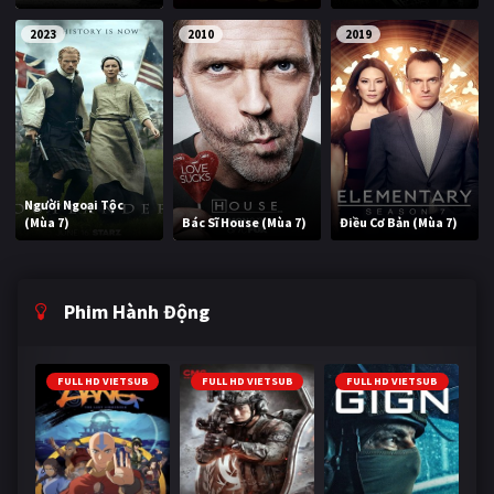
2023
2010
2019
Người Ngoại Tộc
(Mùa 7)
Bác Sĩ House (Mùa 7)
Điều Cơ Bản (Mùa 7)
Phim Hành Động
FULL HD VIETSUB
FULL HD VIETSUB
FULL HD VIETSUB