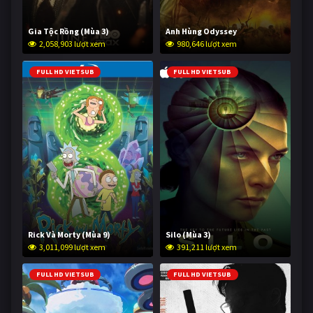
Gia Tộc Rồng (Mùa 3)
Anh Hùng Odyssey
2,058,903 lượt xem
980,646 lượt xem
FULL HD VIETSUB
FULL HD VIETSUB
Rick Và Morty (Mùa 9)
Silo (Mùa 3)
3,011,099 lượt xem
391,211 lượt xem
FULL HD VIETSUB
FULL HD VIETSUB