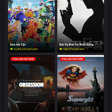
Đảo Hải Tặc
Đặc Vụ Kim Tái Khởi Động
4,229,115 lượt xem
608,570 lượt xem
FULL HD VIETSUB
FULL HD VIETSUB