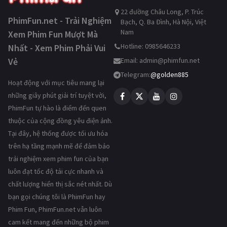
22 đường Châu Long, P. Trúc
PhimFun.net - Trải Nghiệm
Bạch, Q. Ba Đình, Hà Nội, Việt
Nam
Xem Phim Fun Mượt Mà
Hotline: 0985646233
Nhất - Xem Phim Phải Vui
Vẻ
Email:
admin@phimfun.net
Telegram:
@golden885
Hoạt động với mục tiêu mang lại
những giây phút giải trí tuyệt vời,
PhimFun tự hào là điểm đến quen
thuộc của cộng đồng yêu điện ảnh.
Tại đây, hệ thống được tối ưu hóa
trên hạ tầng mạnh mẽ để đảm bảo
trải nghiệm xem phim fun của bạn
luôn đạt tốc độ tải cực nhanh và
chất lượng hiển thị sắc nét nhất. Dù
bạn gọi chúng tôi là PhimFun hay
Phim Fun, PhimFun.net vẫn luôn
cam kết mang đến những bộ phim