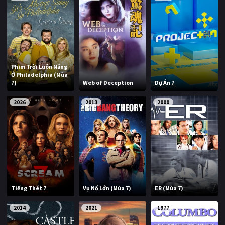
Phim Trời Luôn Nắng
Ở Philadelphia (Mùa
7)
Web of Deception
Dự Án 7
2026
2013
2000
Tiếng Thét 7
Vụ Nổ Lớn (Mùa 7)
ER (Mùa 7)
2014
2021
1977