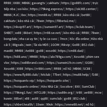
RR88
|
XX88
|
MB66
|
gavangtv
|
cakhiatv
|
https://go88fc.com/
|
trực
tiếp nba
|
soi kèo
|
https://79king.express/
|
https://ok365.center/
|
MB66
|
KJC
|
8xx
|
https://mm88.io/
|
RR88
|
kèo nhà cái
|
bet88
|
cakhiatv
|
kèo nhà cái
|
78win
|
https://f8beta2.me/
|
https://rikvip97.art/
|
https://sunwin97.art/
|
https://kclub.team/
|
SHBET
|
xx88
|
8kbet
|
https://rr88.se.net/
|
kèo nhà cái
|
RR88
|
78win
|
bongdalu
|
nha cai uy tin
|
ty le ca cuoc
|
7mcn
|
Xóc đĩa online
|
Kèo nhà
cái 5
|
88goals
|
iwin
|
Tài xỉu MD5
|
1GOM
|
Rikvip
|
Go88
|
B52 club
|
max88
|
MM88
|
Ae888
|
go88
|
xoso66
|
https://cm88.dad/
|
https://hi88.uno/
|
MM88
|
https://alo789ga.com/
|
Xoso66
|
phim sex
vlxx
|
https://xx88brand.com/
|
https://sunwin19.cn.com/
|
GG88
|
Xoso66
|
XX88
|
https://rr88it.com/
|
RR88
|
nổ hũ
|
MB66
|
SC88
|
https://www.fly888.club/
|
hitclub
|
77bet
|
https://mu88.help/
|
f168
|
https://hoiquantv.vip/
|
https://hoiquantv.site/
|
https://hoiquantv.online/
|
Kèo Nhà Cái
|
Socolive
|
8XX
|
SumClub
|
https://79king1.fun/
|
HITCLUB
|
https://uu88n.org/
|
tr88
|
ae888
|
mcw
|
kuwin
|
88bet
|
x88
|
ao88
|
qq88
|
sumclub
|
go88
|
B52 club
|
https://shbet.health/
|
33win
|
99ok
|
https://vnew88.net/
|
nổ hũ
|