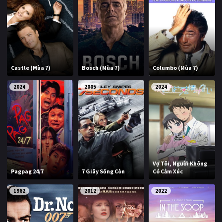
Castle (Mùa 7)
Bosch (Mùa 7)
Columbo (Mùa 7)
2024
2005
2024
Vợ Tôi, Người Không
Pagpag 24/7
7 Giây Sống Còn
Có Cảm Xúc
1962
2012
2022