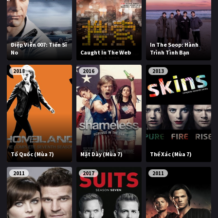
Điệp Viên 007: Tiến Sĩ
In The Soop: Hành
No
Caught In The Web
Trình Tình Bạn
2018
2016
2013
Tổ Quốc (Mùa 7)
Mặt Dày (Mùa 7)
Thể Xác (Mùa 7)
2011
2017
2011