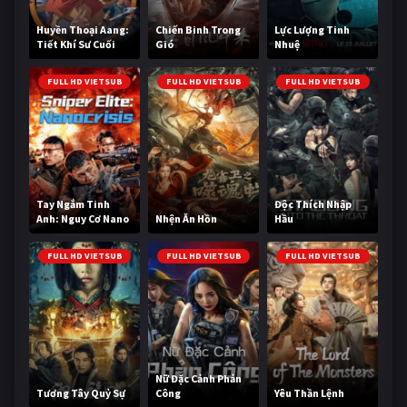
Huyền Thoại Aang:
Chiến Binh Trong
Lực Lượng Tinh
Tiết Khí Sư Cuối
Gió
Nhuệ
Cùng
FULL HD VIETSUB
FULL HD VIETSUB
FULL HD VIETSUB
Tay Ngắm Tinh
Độc Thích Nhập
Anh: Nguy Cơ Nano
Nhện Ăn Hồn
Hầu
FULL HD VIETSUB
FULL HD VIETSUB
FULL HD VIETSUB
Nữ Đặc Cảnh Phản
Tương Tây Quỷ Sự
Công
Yêu Thần Lệnh