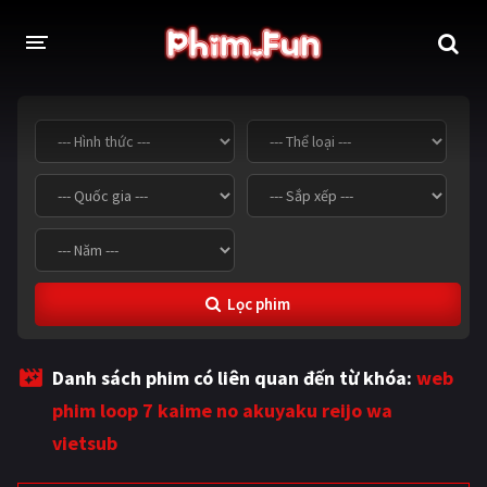
THỂ LOẠI
Thần thoại - Cổ trang
Hành động
Tâm lý
Chiến tranh
Võ thuật - Kiếm hiệp
Nhạc kịch
Lọc phim
Kinh dị
Tội phạm - Hình sự
Phiêu lưu
Hài hước
Danh sách phim có liên quan đến từ khóa:
web
Viễn tưởng
Khoa học - Tài liệu
phim loop 7 kaime no akuyaku reijo wa
Hoạt hình
Thể thao
vietsub
Tình cảm - Lãng mạn
Kỳ ảo