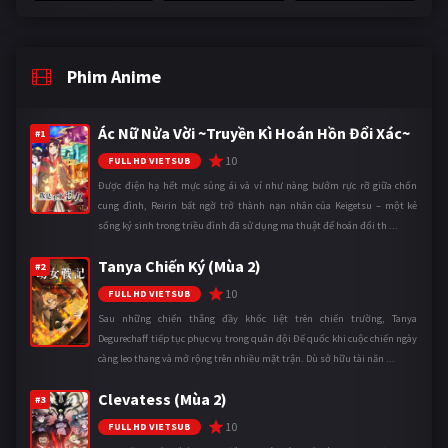
Phim Anime
Ác Nữ Nửa Vời ~Truyền Kì Hoán Hồn Đổi Xác~
#1
10
FULL HD VIETSUB
Được điện hạ hết mực sủng ái và ví như nàng bướm rực rỡ giữa chốn
cung đình, Reirin bất ngờ trở thành nạn nhân của Keigetsu – một kẻ
sống ký sinh trong triều đình đã sử dụng ma thuật để hoán đổi th ...
Tanya Chiến Ký (Mùa 2)
#2
10
FULL HD VIETSUB
Sau những chiến thắng đầy khốc liệt trên chiến trường, Tanya
Degurechaff tiếp tục phục vụ trong quân đội Đế quốc khi cuộc chiến ngày
càng leo thang và mở rộng trên nhiều mặt trận. Dù sở hữu tài năn ...
Clevatess (Mùa 2)
#3
10
FULL HD VIETSUB