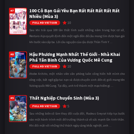
100 Cô Bạn Gái Yêu Bạn Rất Rất Rất Rất Rất
#7
Nhiều (Mùa 3)
10
FULL HD VIETSUB
Sau khi trải qua 100 lần thất tình suốt những năm trung học cơ sở,
Rentaro Aijo quyết định đến một ngôi đền để cầu mong tìm được bạn gái
khi bước vào cấp ba. Lời cầu nguyện của cậu được Thần Tình Y ...
Hậu Phương Mạnh Nhất Thế Giới - Nhà Khai
#8
Phá Tân Binh Của Vương Quốc Mê Cung
10
FULL HD VIETSUB
Atobe Arihito, một nhân viên văn phòng luôn cống hiến hết mình cho
công việc, bất ngờ gặp tai nạn và được chuyển sinh đến dị giới mang tên
Vương quốc Mê Cung. Tại đây, anh trở thành một mạo hiểm gi ...
Thất Nghiệp Chuyển Sinh (Mùa 3)
#9
5
FULL HD VIETSUB
Sau những biến cố làm thay đổi cuộc đời, Rudeus Greyrat tiếp tục bước
vào một hành trình mới để trưởng thành cả về sức mạnh lẫn tinh thần.
Khi đối mặt với những thử thách ngày càng khắc nghiệt, anh ...