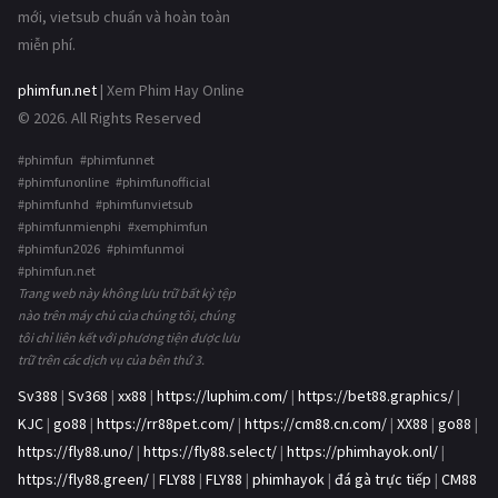
mới, vietsub chuẩn và hoàn toàn
miễn phí.
phimfun.net
| Xem Phim Hay Online
© 2026. All Rights Reserved
#phimfun #phimfunnet
#phimfunonline #phimfunofficial
#phimfunhd #phimfunvietsub
#phimfunmienphi #xemphimfun
#phimfun2026 #phimfunmoi
#phimfun.net
Trang web này không lưu trữ bất kỳ tệp
nào trên máy chủ của chúng tôi, chúng
tôi chỉ liên kết với phương tiện được lưu
trữ trên các dịch vụ của bên thứ 3.
Sv388
|
Sv368
|
xx88
|
https://luphim.com/
|
https://bet88.graphics/
|
KJC
|
go88
|
https://rr88pet.com/
|
https://cm88.cn.com/
|
XX88
|
go88
|
https://fly88.uno/
|
https://fly88.select/
|
https://phimhayok.onl/
|
https://fly88.green/
|
FLY88
|
FLY88
|
phimhayok
|
đá gà trực tiếp
|
CM88