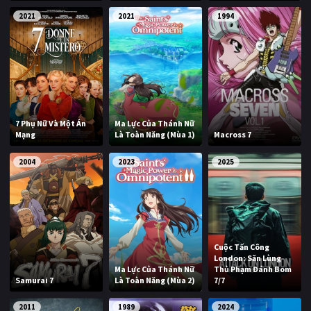
2021
2021
1994
7 Phụ Nữ Và Một Án
Ma Lực Của Thánh Nữ
Mạng
Là Toàn Năng (Mùa 1)
Macross 7
2004
2023
2025
Cuộc Tấn Công
London: Săn Lùng
Ma Lực Của Thánh Nữ
Thủ Phạm Đánh Bom
Samurai 7
Là Toàn Năng (Mùa 2)
7/7
2011
1989
2024