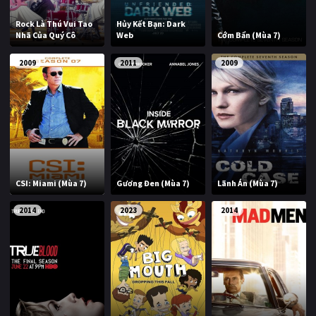
Rock Là Thú Vui Tao
Hủy Kết Bạn: Dark
Nhã Của Quý Cô
Web
Cớm Bẩn (Mùa 7)
2009
2011
2009
CSI: Miami (Mùa 7)
Gương Đen (Mùa 7)
Lãnh Án (Mùa 7)
2014
2023
2014