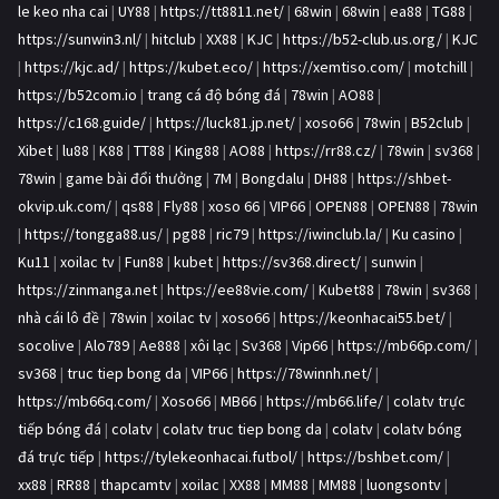
le keo nha cai
|
UY88
|
https://tt8811.net/
|
68win
|
68win
|
ea88
|
TG88
|
https://sunwin3.nl/
|
hitclub
|
XX88
|
KJC
|
https://b52-club.us.org/
|
KJC
|
https://kjc.ad/
|
https://kubet.eco/
|
https://xemtiso.com/
|
motchill
|
https://b52com.io
|
trang cá độ bóng đá
|
78win
|
AO88
|
https://c168.guide/
|
https://luck81.jp.net/
|
xoso66
|
78win
|
B52club
|
Xibet
|
lu88
|
K88
|
TT88
|
King88
|
AO88
|
https://rr88.cz/
|
78win
|
sv368
|
78win
|
game bài đổi thưởng
|
7M
|
Bongdalu
|
DH88
|
https://shbet-
okvip.uk.com/
|
qs88
|
Fly88
|
xoso 66
|
VIP66
|
OPEN88
|
OPEN88
|
78win
|
https://tongga88.us/
|
pg88
|
ric79
|
https://iwinclub.la/
|
Ku casino
|
Ku11
|
xoilac tv
|
Fun88
|
kubet
|
https://sv368.direct/
|
sunwin
|
https://zinmanga.net
|
https://ee88vie.com/
|
Kubet88
|
78win
|
sv368
|
nhà cái lô đề
|
78win
|
xoilac tv
|
xoso66
|
https://keonhacai55.bet/
|
socolive
|
Alo789
|
Ae888
|
xôi lạc
|
Sv368
|
Vip66
|
https://mb66p.com/
|
sv368
|
truc tiep bong da
|
VIP66
|
https://78winnh.net/
|
https://mb66q.com/
|
Xoso66
|
MB66
|
https://mb66.life/
|
colatv trực
tiếp bóng đá
|
colatv
|
colatv truc tiep bong da
|
colatv
|
colatv bóng
đá trực tiếp
|
https://tylekeonhacai.futbol/
|
https://bshbet.com/
|
xx88
|
RR88
|
thapcamtv
|
xoilac
|
XX88
|
MM88
|
MM88
|
luongsontv
|