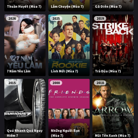
Thuần Huyết (Mùa 7)
Lắm Chuyện (Mùa 7)
Gã Điên (Mùa 7)
2026
2025
2019
7 Năm Yêu Lầm
Lính Mới (Mùa 7)
Trả Đũa (Mùa 7)
2015
2000
2018
Quá Nhanh Quá Nguy
Những Người Bạn
Hiểm 7
(Mùa 7)
Mũi Tên Xanh (Mùa 7)