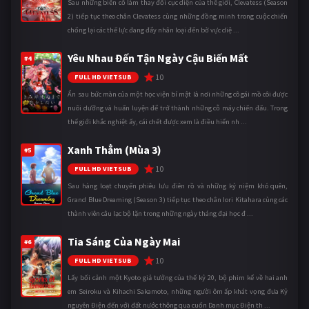
Sau những biến cố làm thay đổi cục diện của thế giới, Clevatess (Season
2) tiếp tục theo chân Clevatess cùng những đồng minh trong cuộc chiến
chống lại các thế lực đang đẩy nhân loại đến bờ vực diệ ...
Yêu Nhau Đến Tận Ngày Cậu Biến Mất
#4
10
FULL HD VIETSUB
Ẩn sau bức màn của một học viện bí mật là nơi những cô gái mồ côi được
nuôi dưỡng và huấn luyện để trở thành những cỗ máy chiến đấu. Trong
thế giới khắc nghiệt ấy, cái chết được xem là điều hiển nh ...
Xanh Thẳm (Mùa 3)
#5
10
FULL HD VIETSUB
Sau hàng loạt chuyến phiêu lưu điên rồ và những kỷ niệm khó quên,
Grand Blue Dreaming (Season 3) tiếp tục theo chân Iori Kitahara cùng các
thành viên câu lạc bộ lặn trong những ngày tháng đại học đ ...
Tia Sáng Của Ngày Mai
#6
10
FULL HD VIETSUB
Lấy bối cảnh một Kyoto giả tưởng của thế kỷ 20, bộ phim kể về hai anh
em Seiroku và Kihachi Sakamoto, những người ôm ấp khát vọng đưa Kỷ
nguyên Điện đến với đất nước thông qua cuốn Danh mục Điện th ...