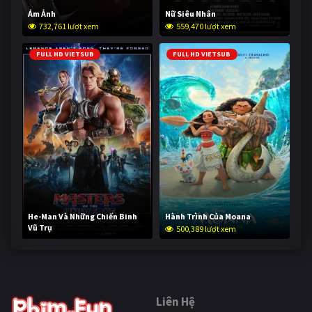
Ám Ảnh
Nữ Siêu Nhân
732,761 lượt xem
559,470 lượt xem
FULL HD VIETSUB
FULL HD VIETSUB
He-Man Và Những Chiến Binh
Hành Trình Của Moana
Vũ Trụ
500,389 lượt xem
249,955 lượt xem
Liên Hệ