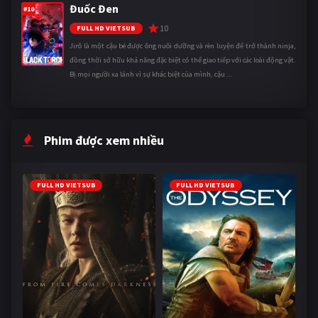
Đuốc Đen
#10
10
FULL HD VIETSUB
Jirô là một cậu bé được ông nuôi dưỡng và rèn luyện để trở thành ninja,
đồng thời sở hữu khả năng đặc biệt có thể giao tiếp với các loài động vật.
Bị mọi người xa lánh vì sự khác biệt của mình, cậu ...
Phim được xem nhiều
FULL HD VIETSUB
FULL HD VIETSUB