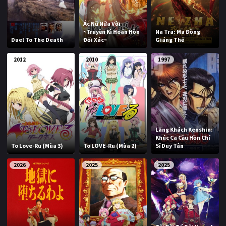
Ác Nữ Nửa Vời
~Truyền Kì Hoán Hồn
Na Tra: Ma Đồng
Duel To The Death
Đổi Xác~
Giáng Thế
2012
2010
1997
Lãng Khách Kenshin:
Khúc Ca Cầu Hồn Chí
To Love-Ru (Mùa 3)
To LOVE-Ru (Mùa 2)
Sĩ Duy Tân
2026
2025
2025