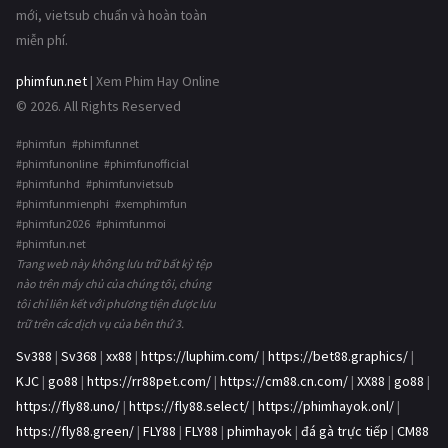
mới, vietsub chuẩn và hoàn toàn
miễn phí.
phimfun.net
| Xem Phim Hay Online
© 2026. All Rights Reserved
#phimfun #phimfunnet
#phimfunonline #phimfunofficial
#phimfunhd #phimfunvietsub
#phimfunmienphi #xemphimfun
#phimfun2026 #phimfunmoi
#phimfun.net
Trang web này không lưu trữ bất kỳ tệp
nào trên máy chủ của chúng tôi, chúng
tôi chỉ liên kết với phương tiện được lưu
trữ trên các dịch vụ của bên thứ 3.
Sv388
|
Sv368
|
xx88
|
https://luphim.com/
|
https://bet88.graphics/
|
KJC
|
go88
|
https://rr88pet.com/
|
https://cm88.cn.com/
|
XX88
|
go88
|
https://fly88.uno/
|
https://fly88.select/
|
https://phimhayok.onl/
|
https://fly88.green/
|
FLY88
|
FLY88
|
phimhayok
|
đá gà trực tiếp
|
CM88