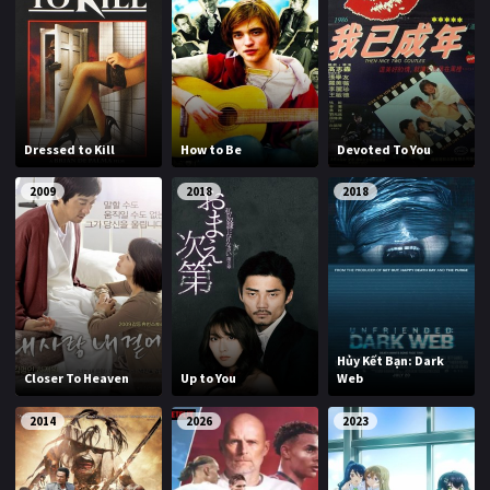
Dressed to Kill
How to Be
Devoted To You
2009
2018
2018
Hủy Kết Bạn: Dark
Closer To Heaven
Up to You
Web
2014
2026
2023