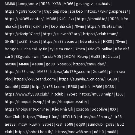
MM88
|
luongsontv
|
RR88
|
XX88
|
MB66
|
gavangtv
|
cakhiatv
|
https://go88fc.com/
|
trực tiếp nba
|
soi kèo
|
https://79king.express/
|
https://ok365.center/
|
MB66
|
KJC
|
8xx
|
https://mm88.io/
|
RR88
|
kèo
nhà cái
|
bet88
|
cakhiatv
|
kèo nhà cái
|
78win
|
https://f8beta2.me/
|
https://rikvip97.art/
|
https://sunwin97.art/
|
https://kclub.team/
|
SHBET
|
xx88
|
8kbet
|
https://rr88.se.net/
|
kèo nhà cái
|
RR88
|
78win
|
bongdalu
|
nha cai uy tin
|
ty le ca cuoc
|
7mcn
|
Xóc đĩa online
|
Kèo nhà
cái 5
|
88goals
|
iwin
|
Tài xỉu MD5
|
1GOM
|
Rikvip
|
Go88
|
B52 club
|
max88
|
MM88
|
Ae888
|
go88
|
xoso66
|
https://cm88.dad/
|
https://hi88.uno/
|
MM88
|
https://alo789ga.com/
|
Xoso66
|
phim sex
vlxx
|
https://xx88brand.com/
|
https://sunwin19.cn.com/
|
GG88
|
Xoso66
|
XX88
|
https://rr88it.com/
|
RR88
|
nổ hũ
|
MB66
|
SC88
|
https://www.fly888.club/
|
hitclub
|
77bet
|
https://mu88.help/
|
f168
|
https://hoiquantv.vip/
|
https://hoiquantv.site/
|
https://hoiquantv.online/
|
Kèo Nhà Cái
|
xoso66
|
Socolive
|
8XX
|
SumClub
|
https://79king1.fun/
|
HITCLUB
|
https://uu88n.org/
|
tr88
|
ae888
|
mcw
|
kuwin
|
88bet
|
x88
|
ao88
|
qq88
|
sumclub
|
go88
|
B52
club
|
https://shbet.health/
|
https://vnew88.net/
|
nổ hũ
|
mu88
|