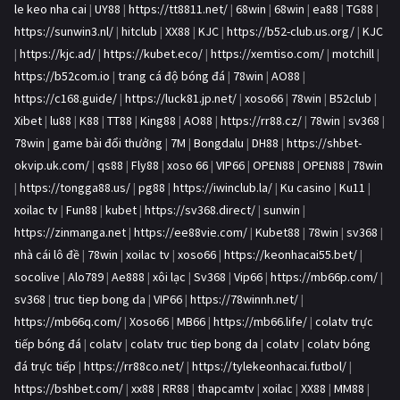
le keo nha cai
|
UY88
|
https://tt8811.net/
|
68win
|
68win
|
ea88
|
TG88
|
https://sunwin3.nl/
|
hitclub
|
XX88
|
KJC
|
https://b52-club.us.org/
|
KJC
|
https://kjc.ad/
|
https://kubet.eco/
|
https://xemtiso.com/
|
motchill
|
https://b52com.io
|
trang cá độ bóng đá
|
78win
|
AO88
|
https://c168.guide/
|
https://luck81.jp.net/
|
xoso66
|
78win
|
B52club
|
Xibet
|
lu88
|
K88
|
TT88
|
King88
|
AO88
|
https://rr88.cz/
|
78win
|
sv368
|
78win
|
game bài đổi thưởng
|
7M
|
Bongdalu
|
DH88
|
https://shbet-
okvip.uk.com/
|
qs88
|
Fly88
|
xoso 66
|
VIP66
|
OPEN88
|
OPEN88
|
78win
|
https://tongga88.us/
|
pg88
|
https://iwinclub.la/
|
Ku casino
|
Ku11
|
xoilac tv
|
Fun88
|
kubet
|
https://sv368.direct/
|
sunwin
|
https://zinmanga.net
|
https://ee88vie.com/
|
Kubet88
|
78win
|
sv368
|
nhà cái lô đề
|
78win
|
xoilac tv
|
xoso66
|
https://keonhacai55.bet/
|
socolive
|
Alo789
|
Ae888
|
xôi lạc
|
Sv368
|
Vip66
|
https://mb66p.com/
|
sv368
|
truc tiep bong da
|
VIP66
|
https://78winnh.net/
|
https://mb66q.com/
|
Xoso66
|
MB66
|
https://mb66.life/
|
colatv trực
tiếp bóng đá
|
colatv
|
colatv truc tiep bong da
|
colatv
|
colatv bóng
đá trực tiếp
|
https://rr88co.net/
|
https://tylekeonhacai.futbol/
|
https://bshbet.com/
|
xx88
|
RR88
|
thapcamtv
|
xoilac
|
XX88
|
MM88
|