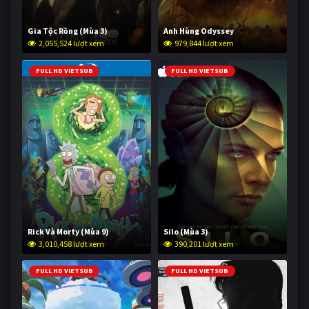
Gia Tộc Rồng (Mùa 3)
Anh Hùng Odyssey
2,055,524 lượt xem
979,844 lượt xem
FULL HD VIETSUB
FULL HD VIETSUB
Rick Và Morty (Mùa 9)
Silo (Mùa 3)
3,010,458 lượt xem
390,201 lượt xem
FULL HD VIETSUB
FULL HD VIETSUB