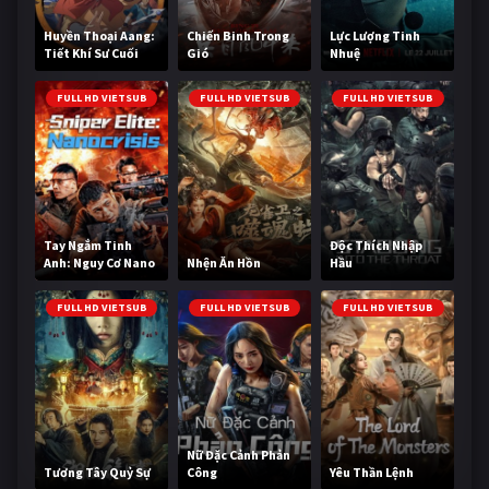
Huyền Thoại Aang:
Chiến Binh Trong
Lực Lượng Tinh
Tiết Khí Sư Cuối
Gió
Nhuệ
Cùng
FULL HD VIETSUB
FULL HD VIETSUB
FULL HD VIETSUB
Tay Ngắm Tinh
Độc Thích Nhập
Anh: Nguy Cơ Nano
Nhện Ăn Hồn
Hầu
FULL HD VIETSUB
FULL HD VIETSUB
FULL HD VIETSUB
Nữ Đặc Cảnh Phản
Tương Tây Quỷ Sự
Công
Yêu Thần Lệnh