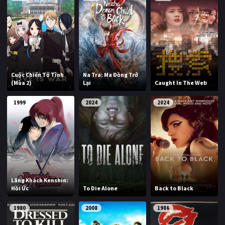
Cuộc Chiến Tỏ Tình
Na Tra: Ma Đồng Trở
(Mùa 2)
Lại
Caught In The Web
1999
2024
2024
Lãng Khách Kenshin:
Hồi Ức
To Die Alone
Back to Black
1980
2008
1986