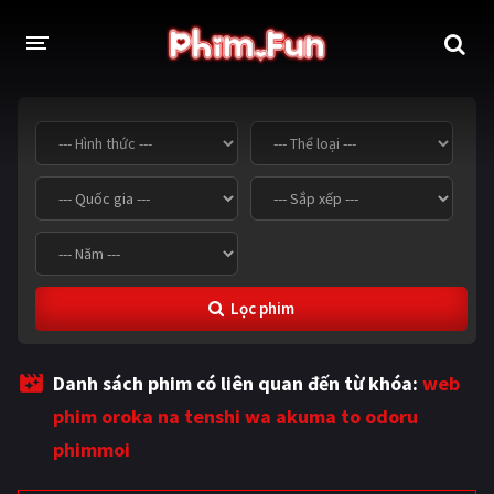
THỂ LOẠI
Thần thoại - Cổ trang
Hành động
Tâm lý
Chiến tranh
Võ thuật - Kiếm hiệp
Nhạc kịch
Lọc phim
Kinh dị
Tội phạm - Hình sự
Phiêu lưu
Hài hước
Danh sách phim có liên quan đến từ khóa:
web
Viễn tưởng
Khoa học - Tài liệu
phim oroka na tenshi wa akuma to odoru
Hoạt hình
Thể thao
phimmoi
Tình cảm - Lãng mạn
Kỳ ảo