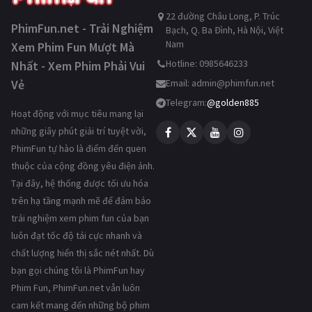
22 đường Châu Long, P. Trúc
PhimFun.net - Trải Nghiệm
Bạch, Q. Ba Đình, Hà Nội, Việt
Nam
Xem Phim Fun Mượt Mà
Hotline: 0985646233
Nhất - Xem Phim Phải Vui
Vẻ
Email:
admin@phimfun.net
Telegram:
@golden885
Hoạt động với mục tiêu mang lại
những giây phút giải trí tuyệt vời,
PhimFun tự hào là điểm đến quen
thuộc của cộng đồng yêu điện ảnh.
Tại đây, hệ thống được tối ưu hóa
trên hạ tầng mạnh mẽ để đảm bảo
trải nghiệm xem phim fun của bạn
luôn đạt tốc độ tải cực nhanh và
chất lượng hiển thị sắc nét nhất. Dù
bạn gọi chúng tôi là PhimFun hay
Phim Fun, PhimFun.net vẫn luôn
cam kết mang đến những bộ phim