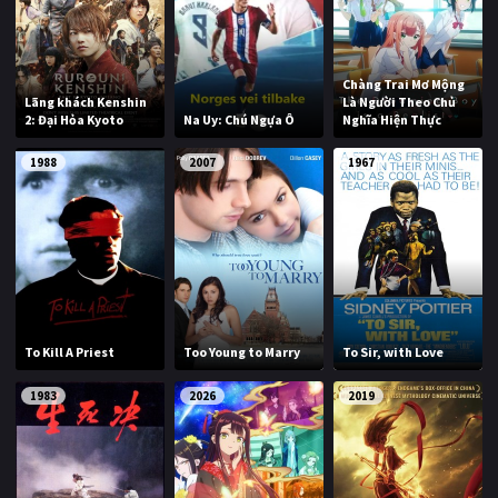
Chàng Trai Mơ Mộng
Lãng khách Kenshin
Là Người Theo Chủ
2: Đại Hỏa Kyoto
Na Uy: Chú Ngựa Ô
Nghĩa Hiện Thực
1988
2007
1967
To Kill A Priest
Too Young to Marry
To Sir, with Love
1983
2026
2019