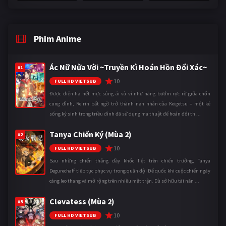
Phim Anime
Ác Nữ Nửa Vời ~Truyền Kì Hoán Hồn Đổi Xác~
#1
10
FULL HD VIETSUB
Được điện hạ hết mực sủng ái và ví như nàng bướm rực rỡ giữa chốn
cung đình, Reirin bất ngờ trở thành nạn nhân của Keigetsu – một kẻ
sống ký sinh trong triều đình đã sử dụng ma thuật để hoán đổi th ...
Tanya Chiến Ký (Mùa 2)
#2
10
FULL HD VIETSUB
Sau những chiến thắng đầy khốc liệt trên chiến trường, Tanya
Degurechaff tiếp tục phục vụ trong quân đội Đế quốc khi cuộc chiến ngày
càng leo thang và mở rộng trên nhiều mặt trận. Dù sở hữu tài năn ...
Clevatess (Mùa 2)
#3
10
FULL HD VIETSUB