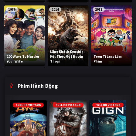
1986
2014
2018
Lãng Khách Kenshin:
100 Ways To Murder
Kết Thúc Một Huyền
Teen Titans Làm
Your Wife
Thoại
Phim
Phim Hành Động
FULL HD VIETSUB
FULL HD VIETSUB
FULL HD VIETSUB