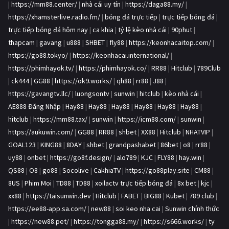
|
https://mm88.center/
|
nhà cái uy tín
|
https://daga88.my/
|
https://xhamsterlive.radio.fm/
|
bóng đá trực tiếp
|
trực tiếp bóng đá
|
trực tiếp bóng đá hôm nay
|
ca khia
|
tỷ lệ kèo nhà cái
|
90phut
|
thapcam
|
gavang
|
u888
|
SHBET
|
fly88
|
https://keonhacaitop.com/
|
https://go88.tokyo/
|
https://keonhacai.international/
|
https://phimhayok.tv/
|
https://phimhayok.co/
|
RR88
|
Hitclub
|
789Club
|
ck444
|
GG88
|
https://ok9.works/
|
qh88
|
rr88
|
J88
|
https://gavangtv.llc/
|
luongsontv
|
sunwin
|
hitclub
|
kèo nhà cái
|
AE888 Đăng Nhập
|
Hay88
|
Hay88
|
Hay88
|
Hay88
|
Hay88
|
Hay88
|
hitclub
|
https://mm88.tax/
|
sunwin
|
https://icm88.com/
|
sunwin
|
https://aukuwin.com/
|
GG88
|
RR88
|
shbet
|
XX88
|
Hitclub
|
NHATVIP
|
GOAL123
|
KING88
|
8DAY
|
shbet
|
grandpashabet
|
86bet
|
o8
|
rr88
|
uy88
|
onbet
|
https://go8f.design/
|
alo789
|
KJC
|
FLY88
|
hay.win
|
QS88
|
O8
|
go88
|
Socolive
|
CakhiaTV
|
https://go88play.site
|
CM88
|
8US
|
Phim Moi
|
TD88
|
TD88
|
xoilactv trực tiếp bóng đá
|
8x bet
|
kjc
|
xx88
|
https://taisunwin.dev
|
Hitclub
|
FABET
|
BIG88
|
Kubet
|
789 club
|
https://ee88-app.sa.com/
|
new88
|
soi keo nha cai
|
Sunwin chính thức
|
https://new88.pet/
|
https://tongga88.my/
|
https://s666.works/
|
ty