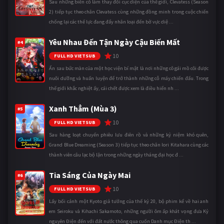
Sau những biến cố làm thay đổi cục diện của thế giới, Clevatess (Season
2) tiếp tục theo chân Clevatess cùng những đồng minh trong cuộc chiến
chống lại các thế lực đang đẩy nhân loại đến bờ vực diệ ...
Yêu Nhau Đến Tận Ngày Cậu Biến Mất
#4
10
FULL HD VIETSUB
Ẩn sau bức màn của một học viện bí mật là nơi những cô gái mồ côi được
nuôi dưỡng và huấn luyện để trở thành những cỗ máy chiến đấu. Trong
thế giới khắc nghiệt ấy, cái chết được xem là điều hiển nh ...
Xanh Thẳm (Mùa 3)
#5
10
FULL HD VIETSUB
Sau hàng loạt chuyến phiêu lưu điên rồ và những kỷ niệm khó quên,
Grand Blue Dreaming (Season 3) tiếp tục theo chân Iori Kitahara cùng các
thành viên câu lạc bộ lặn trong những ngày tháng đại học đ ...
Tia Sáng Của Ngày Mai
#6
10
FULL HD VIETSUB
Lấy bối cảnh một Kyoto giả tưởng của thế kỷ 20, bộ phim kể về hai anh
em Seiroku và Kihachi Sakamoto, những người ôm ấp khát vọng đưa Kỷ
nguyên Điện đến với đất nước thông qua cuốn Danh mục Điện th ...