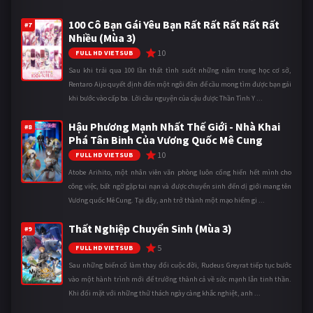
100 Cô Bạn Gái Yêu Bạn Rất Rất Rất Rất Rất
#7
Nhiều (Mùa 3)
10
FULL HD VIETSUB
Sau khi trải qua 100 lần thất tình suốt những năm trung học cơ sở,
Rentaro Aijo quyết định đến một ngôi đền để cầu mong tìm được bạn gái
khi bước vào cấp ba. Lời cầu nguyện của cậu được Thần Tình Y ...
Hậu Phương Mạnh Nhất Thế Giới - Nhà Khai
#8
Phá Tân Binh Của Vương Quốc Mê Cung
10
FULL HD VIETSUB
Atobe Arihito, một nhân viên văn phòng luôn cống hiến hết mình cho
công việc, bất ngờ gặp tai nạn và được chuyển sinh đến dị giới mang tên
Vương quốc Mê Cung. Tại đây, anh trở thành một mạo hiểm gi ...
Thất Nghiệp Chuyển Sinh (Mùa 3)
#9
5
FULL HD VIETSUB
Sau những biến cố làm thay đổi cuộc đời, Rudeus Greyrat tiếp tục bước
vào một hành trình mới để trưởng thành cả về sức mạnh lẫn tinh thần.
Khi đối mặt với những thử thách ngày càng khắc nghiệt, anh ...