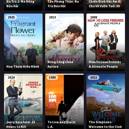
Na Tra 2: Ma Đồng
Tân Phong Thần: Na
Chiến Binh Hắc Ám Bị
Náo Hải
Tra Náo Hải
Cho Về Vườn Tuổi 30
2025
2013
2008
Nàng Công Chúa
How to Lose Friends
Hoa Thơm Kiêu Hãnh
Aurora
& Alienate People
2020
1985
2022
Jerry Seinfeld: 23
To Live and Die in
The Simpsons:
Hours to Kill
L.A.
Welcome to the Club