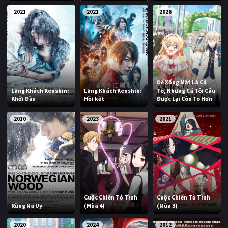
2021
2021
2026
Để Xổng Mất Là Cá
Lãng Khách Kenshin:
Lãng Khách Kenshin:
To, Nhưng Cá Tôi Câu
Khởi Đầu
Hồi kết
Được Lại Còn To Hơn
2010
2023
2021
Cuộc Chiến Tỏ Tình
Cuộc Chiến Tỏ Tình
Rừng Na Uy
(Mùa 4)
(Mùa 3)
2020
2024
2012