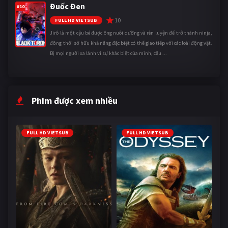
Đuốc Đen
#10
10
FULL HD VIETSUB
Jirô là một cậu bé được ông nuôi dưỡng và rèn luyện để trở thành ninja,
đồng thời sở hữu khả năng đặc biệt có thể giao tiếp với các loài động vật.
Bị mọi người xa lánh vì sự khác biệt của mình, cậu ...
Phim được xem nhiều
FULL HD VIETSUB
FULL HD VIETSUB