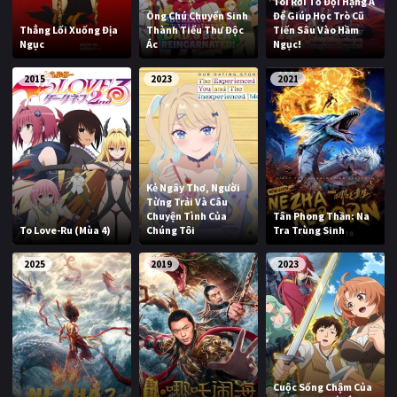
Tôi Rời Tổ Đội Hạng A
Ông Chú Chuyển Sinh
Để Giúp Học Trò Cũ
Thẳng Lối Xuống Địa
Thành Tiểu Thư Độc
Tiến Sâu Vào Hầm
Ngục
Ác
Ngục!
2015
2023
2021
Kẻ Ngây Thơ, Người
Từng Trải Và Câu
Chuyện Tình Của
Tân Phong Thần: Na
To Love-Ru (Mùa 4)
Chúng Tôi
Tra Trùng Sinh
2025
2019
2023
Cuộc Sống Chậm Của