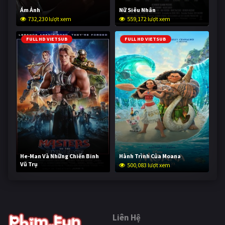
Ám Ảnh
Nữ Siêu Nhân
732,230 lượt xem
559,172 lượt xem
FULL HD VIETSUB
FULL HD VIETSUB
He-Man Và Những Chiến Binh
Hành Trình Của Moana
Vũ Trụ
500,083 lượt xem
249,623 lượt xem
Liên Hệ