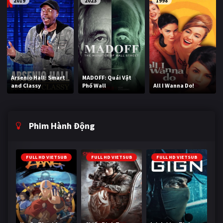
2019
2023
1998
Arsenio Hall: Smart
MADOFF: Quái Vật
and Classy
Phố Wall
All I Wanna Do!
Phim Hành Động
FULL HD VIETSUB
FULL HD VIETSUB
FULL HD VIETSUB