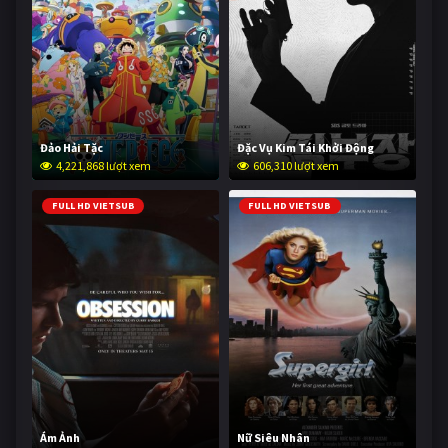
Đảo Hải Tặc
Đặc Vụ Kim Tái Khởi Động
4,221,868 lượt xem
606,310 lượt xem
FULL HD VIETSUB
FULL HD VIETSUB
Ám Ảnh
Nữ Siêu Nhân