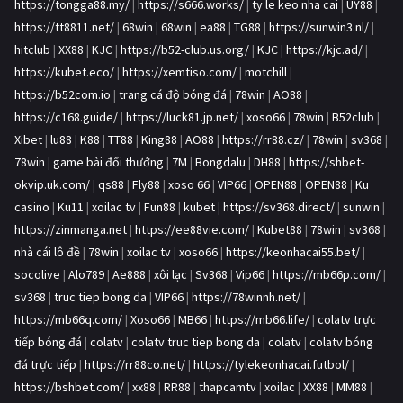
https://tongga88.my/
|
https://s666.works/
|
ty le keo nha cai
|
UY88
|
https://tt8811.net/
|
68win
|
68win
|
ea88
|
TG88
|
https://sunwin3.nl/
|
hitclub
|
XX88
|
KJC
|
https://b52-club.us.org/
|
KJC
|
https://kjc.ad/
|
https://kubet.eco/
|
https://xemtiso.com/
|
motchill
|
https://b52com.io
|
trang cá độ bóng đá
|
78win
|
AO88
|
https://c168.guide/
|
https://luck81.jp.net/
|
xoso66
|
78win
|
B52club
|
Xibet
|
lu88
|
K88
|
TT88
|
King88
|
AO88
|
https://rr88.cz/
|
78win
|
sv368
|
78win
|
game bài đổi thưởng
|
7M
|
Bongdalu
|
DH88
|
https://shbet-
okvip.uk.com/
|
qs88
|
Fly88
|
xoso 66
|
VIP66
|
OPEN88
|
OPEN88
|
Ku
casino
|
Ku11
|
xoilac tv
|
Fun88
|
kubet
|
https://sv368.direct/
|
sunwin
|
https://zinmanga.net
|
https://ee88vie.com/
|
Kubet88
|
78win
|
sv368
|
nhà cái lô đề
|
78win
|
xoilac tv
|
xoso66
|
https://keonhacai55.bet/
|
socolive
|
Alo789
|
Ae888
|
xôi lạc
|
Sv368
|
Vip66
|
https://mb66p.com/
|
sv368
|
truc tiep bong da
|
VIP66
|
https://78winnh.net/
|
https://mb66q.com/
|
Xoso66
|
MB66
|
https://mb66.life/
|
colatv trực
tiếp bóng đá
|
colatv
|
colatv truc tiep bong da
|
colatv
|
colatv bóng
đá trực tiếp
|
https://rr88co.net/
|
https://tylekeonhacai.futbol/
|
https://bshbet.com/
|
xx88
|
RR88
|
thapcamtv
|
xoilac
|
XX88
|
MM88
|