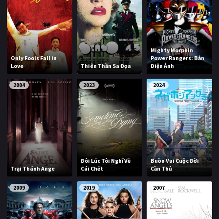
Mighty Morphin
Only Fools Fall in
Power Rangers: Bản
Love
Thiên Thần Sa Đọa
Điện Ảnh
2004
2023
2024
Đôi Lúc Tôi Nghĩ Về
Buồn Vui Cuộc Đời
Trại Thánh Ange
Cái Chết
Cần Thủ
2009
2019
2007