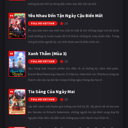
chống lại các thế lực đang đẩy nhân loại đến bờ vực diệ ...
Yêu Nhau Đến Tận Ngày Cậu Biến Mất
#4
10
FULL HD VIETSUB
Ẩn sau bức màn của một học viện bí mật là nơi những cô gái mồ côi được
nuôi dưỡng và huấn luyện để trở thành những cỗ máy chiến đấu. Trong
thế giới khắc nghiệt ấy, cái chết được xem là điều hiển nh ...
Xanh Thẳm (Mùa 3)
#5
10
FULL HD VIETSUB
Sau hàng loạt chuyến phiêu lưu điên rồ và những kỷ niệm khó quên,
Grand Blue Dreaming (Season 3) tiếp tục theo chân Iori Kitahara cùng các
thành viên câu lạc bộ lặn trong những ngày tháng đại học đ ...
Tia Sáng Của Ngày Mai
#6
10
FULL HD VIETSUB
Lấy bối cảnh một Kyoto giả tưởng của thế kỷ 20, bộ phim kể về hai anh
em Seiroku và Kihachi Sakamoto, những người ôm ấp khát vọng đưa Kỷ
nguyên Điện đến với đất nước thông qua cuốn Danh mục Điện th ...