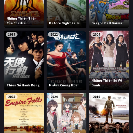
Những Thiên Thần
Của Charlie
Before Night Falls
Dragon Ball Daima
1987
2022
2004
Những Thiên Sứ Vô
Thiên Sứ Hành Động
Mị Ảnh Cuồng Hoa
Danh
2005
2024
2016