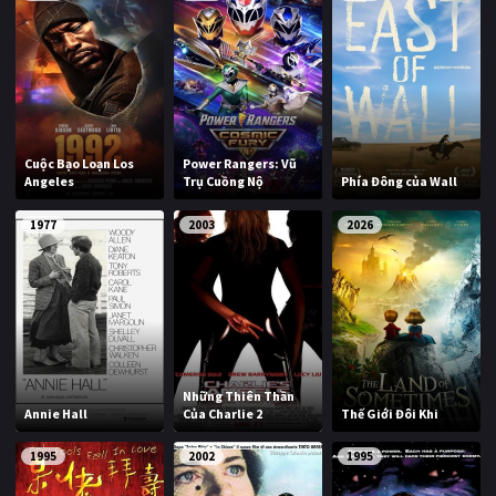
Cuộc Bạo Loạn Los
Power Rangers: Vũ
Angeles
Trụ Cuồng Nộ
Phía Đông của Wall
1977
2003
2026
Những Thiên Thần
Annie Hall
Của Charlie 2
Thế Giới Đôi Khi
1995
2002
1995