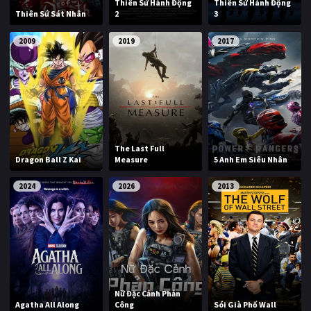
Thiên Sứ Hành Động
Thiên Sứ Hành Động
Thiên Sứ Sát Nhân
2
3
2009
2019
2017
The Last Full
Dragon Ball Z Kai
Measure
5 Anh Em Siêu Nhân
2024
2026
2013
Nữ Đặc Cảnh Phản
Agatha All Along
Công
Sói Già Phố Wall