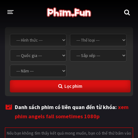
THỂ LOẠI
Thần thoại - Cổ trang
Hành động
Tâm lý
Chiến tranh
Võ thuật - Kiếm hiệp
Nhạc kịch
Lọc phim
Kinh dị
Tội phạm - Hình sự
Phiêu lưu
Hài hước
Danh sách phim có liên quan đến từ khóa:
xem
Viễn tưởng
Khoa học - Tài liệu
phim angels fall sometimes 1080p
Hoạt hình
Thể thao
Nếu bạn không tìm thấy kết quả mong muốn, bạn có thể thử bấm vào
Tình cảm - Lãng mạn
Kỳ ảo