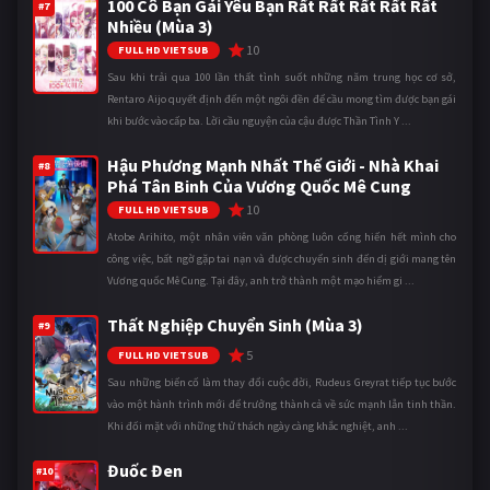
100 Cô Bạn Gái Yêu Bạn Rất Rất Rất Rất Rất
#7
Nhiều (Mùa 3)
10
FULL HD VIETSUB
Sau khi trải qua 100 lần thất tình suốt những năm trung học cơ sở,
Rentaro Aijo quyết định đến một ngôi đền để cầu mong tìm được bạn gái
khi bước vào cấp ba. Lời cầu nguyện của cậu được Thần Tình Y ...
Hậu Phương Mạnh Nhất Thế Giới - Nhà Khai
#8
Phá Tân Binh Của Vương Quốc Mê Cung
10
FULL HD VIETSUB
Atobe Arihito, một nhân viên văn phòng luôn cống hiến hết mình cho
công việc, bất ngờ gặp tai nạn và được chuyển sinh đến dị giới mang tên
Vương quốc Mê Cung. Tại đây, anh trở thành một mạo hiểm gi ...
Thất Nghiệp Chuyển Sinh (Mùa 3)
#9
5
FULL HD VIETSUB
Sau những biến cố làm thay đổi cuộc đời, Rudeus Greyrat tiếp tục bước
vào một hành trình mới để trưởng thành cả về sức mạnh lẫn tinh thần.
Khi đối mặt với những thử thách ngày càng khắc nghiệt, anh ...
Đuốc Đen
#10