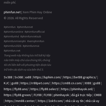
miễn phí.
phimfun.net
| Xem Phim Hay Online
© 2026. All Rights Reserved
#phimfun #phimfunnet
#phimfunonline #phimfunofficial
#phimfunhd #phimfunvietsub
#phimfunmienphi #xemphimfun
#phimfun2026 #phimfunmoi
#phimfun.net
Trang web này không lưu trữ bất kỳ tệp
nào trên máy chủ của chúng tôi, chúng
tôi chỉ liên kết với phương tiện được lưu
trữ trên các dịch vụ của bên thứ 3.
Sv388
|
Sv368
|
xx88
|
https://luphim.com/
|
https://bet88.graphics/
|
KJC
|
go88
|
https://rr88pet.com/
|
https://cm88.cn.com/
|
XX88
|
go88
|
https://fly88.uno/
|
https://fly88.select/
|
https://phimhayok.onl/
|
https://fly88.green/
|
FLY88
|
FLY88
|
phimhayok
|
đá gà trực tiếp
|
CM88
|
https://mm88.center/
|
https://2ok9.com/
|
nhà cái uy tín
|
nhà cái uy