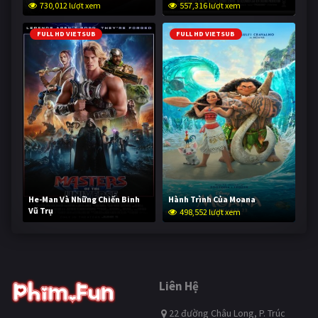
730,012 lượt xem
557,316 lượt xem
FULL HD VIETSUB
FULL HD VIETSUB
He-Man Và Những Chiến Binh
Hành Trình Của Moana
Vũ Trụ
498,552 lượt xem
248,009 lượt xem
Liên Hệ
22 đường Châu Long, P. Trúc