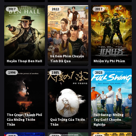
2017
2022
2017
Vé Xem Phim Chuyện
Huyền Thoại Ben Hall
Tình Đã Qua
Nhiệm Vụ Phi Phàm
1996
1985
2023
The Crow: Thành Phố
Full Swing: Những
Của Những Thiên
Quả Trứng Của Thiên
Tay Golf Chuyên
Thần
Thần
Nghiệp