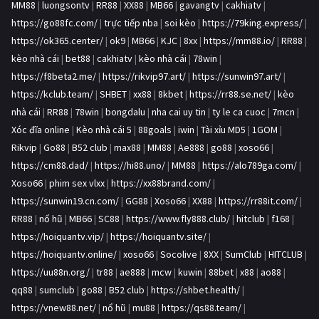
MM88
|
luongsontv
|
RR88
|
XX88
|
MB66
|
gavangtv
|
cakhiatv
|
https://go88fc.com/
|
trực tiếp nba
|
soi kèo
|
https://79king.express/
|
https://ok365.center/
|
ok9
|
MB66
|
KJC
|
8xx
|
https://mm88.io/
|
RR88
|
kèo nhà cái
|
bet88
|
cakhiatv
|
kèo nhà cái
|
78win
|
https://f8beta2.me/
|
https://rikvip97.art/
|
https://sunwin97.art/
|
https://kclub.team/
|
SHBET
|
xx88
|
8kbet
|
https://rr88.se.net/
|
kèo
nhà cái
|
RR88
|
78win
|
bongdalu
|
nha cai uy tin
|
ty le ca cuoc
|
7mcn
|
Xóc đĩa online
|
Kèo nhà cái 5
|
88goals
|
iwin
|
Tài xỉu MD5
|
1GOM
|
Rikvip
|
Go88
|
B52 club
|
max88
|
MM88
|
Ae888
|
go88
|
xoso66
|
https://cm88.dad/
|
https://hi88.uno/
|
MM88
|
https://alo789ga.com/
|
Xoso66
|
phim sex vlxx
|
https://xx88brand.com/
|
https://sunwin19.cn.com/
|
GG88
|
Xoso66
|
XX88
|
https://rr88it.com/
|
RR88
|
nổ hũ
|
MB66
|
SC88
|
https://www.fly888.club/
|
hitclub
|
f168
|
https://hoiquantv.vip/
|
https://hoiquantv.site/
|
https://hoiquantv.online/
|
xoso66
|
Socolive
|
8XX
|
SumClub
|
HITCLUB
|
https://uu88n.org/
|
tr88
|
ae888
|
mcw
|
kuwin
|
88bet
|
x88
|
ao88
|
qq88
|
sumclub
|
go88
|
B52 club
|
https://shbet.health/
|
https://vnew88.net/
|
nổ hũ
|
mu88
|
https://qs88.team/
|