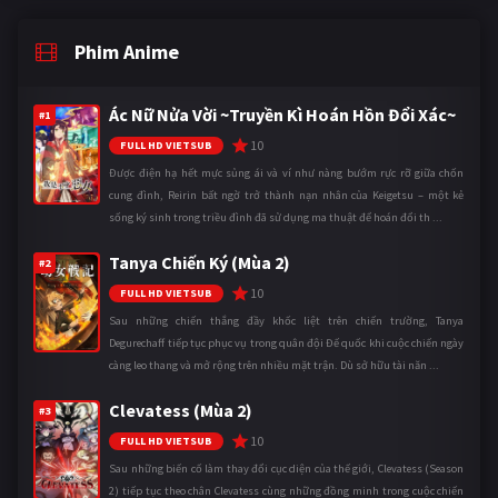
Phim Anime
Ác Nữ Nửa Vời ~Truyền Kì Hoán Hồn Đổi Xác~
#1
10
FULL HD VIETSUB
Được điện hạ hết mực sủng ái và ví như nàng bướm rực rỡ giữa chốn
cung đình, Reirin bất ngờ trở thành nạn nhân của Keigetsu – một kẻ
sống ký sinh trong triều đình đã sử dụng ma thuật để hoán đổi th ...
Tanya Chiến Ký (Mùa 2)
#2
10
FULL HD VIETSUB
Sau những chiến thắng đầy khốc liệt trên chiến trường, Tanya
Degurechaff tiếp tục phục vụ trong quân đội Đế quốc khi cuộc chiến ngày
càng leo thang và mở rộng trên nhiều mặt trận. Dù sở hữu tài năn ...
Clevatess (Mùa 2)
#3
10
FULL HD VIETSUB
Sau những biến cố làm thay đổi cục diện của thế giới, Clevatess (Season
2) tiếp tục theo chân Clevatess cùng những đồng minh trong cuộc chiến