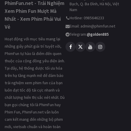
PhimFun.net - Trải Nghiệm
Bạch, Q. Ba Đình, Hà Nội, Việt
Nam
Xem Phim Fun Mượt Mà
Hotline: 0985646233
Nhất - Xem Phim Phải Vui
Vẻ
Email:
admin@phimfun.net
Telegram:
@golden885
Hoạt động với mục tiêu mang lại
những giây phút giải trí tuyệt vời,
PhimFun tự hào là điểm đến quen
thuộc của cộng đồng yêu điện ảnh.
Tại đây, hệ thống được tối ưu hóa
trên hạ tầng mạnh mẽ để đảm bảo
trải nghiệm xem phim fun của bạn
luôn đạt tốc độ tải cực nhanh và
chất lượng hiển thị sắc nét nhất. Dù
bạn gọi chúng tôi là PhimFun hay
Phim Fun, PhimFun.net vẫn luôn
cam kết mang đến những bộ phim
mới, vietsub chuẩn và hoàn toàn