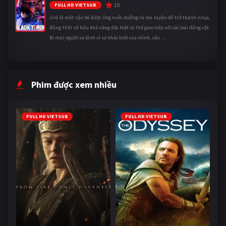
10
FULL HD VIETSUB
Jirô là một cậu bé được ông nuôi dưỡng và rèn luyện để trở thành ninja,
đồng thời sở hữu khả năng đặc biệt có thể giao tiếp với các loài động vật.
Bị mọi người xa lánh vì sự khác biệt của mình, cậu ...
Phim được xem nhiều
FULL HD VIETSUB
FULL HD VIETSUB