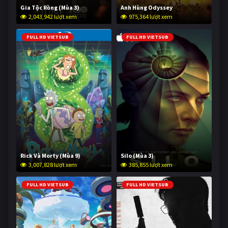
Gia Tộc Rồng (Mùa 3)
Anh Hùng Odyssey
2,043,942 lượt xem
975,364 lượt xem
FULL HD VIETSUB
FULL HD VIETSUB
Rick Và Morty (Mùa 9)
Silo (Mùa 3)
3,007,828 lượt xem
385,855 lượt xem
FULL HD VIETSUB
FULL HD VIETSUB