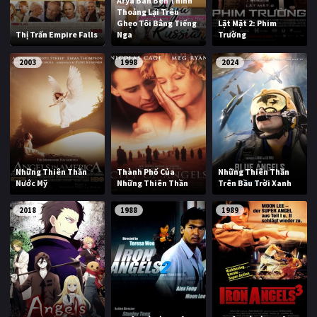
Arya Bàn Bên Thỉnh
Thoảng Lại Trêu
Ghẹo Tôi Bằng Tiếng
Lật Mặt 2: Phim
Thị Trấn Empire Falls
Nga
Trường
2003
1998
2024
Những Thiên Thần
Thành Phố Của
Những Thiên Thần
Nước Mỹ
Những Thiên Thần
Trên Bầu Trời Xanh
2018
1988
1989