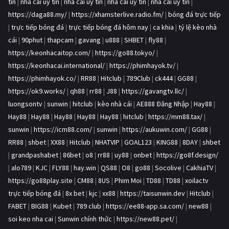
tín
|
nhà cái uy tín
|
nhà cái uy tín
|
nhà cái uy tín
|
nhà cái uy tín
|
https://daga88.my/
|
https://xhamsterlive.radio.fm/
|
bóng đá trực tiếp
|
trực tiếp bóng đá
|
trực tiếp bóng đá hôm nay
|
ca khia
|
tỷ lệ kèo nhà
cái
|
90phut
|
thapcam
|
gavang
|
u888
|
SHBET
|
fly88
|
https://keonhacaitop.com/
|
https://go88.tokyo/
|
https://keonhacai.international/
|
https://phimhayok.tv/
|
https://phimhayok.co/
|
RR88
|
Hitclub
|
789Club
|
ck444
|
GG88
|
https://ok9.works/
|
qh88
|
rr88
|
J88
|
https://gavangtv.llc/
|
luongsontv
|
sunwin
|
hitclub
|
kèo nhà cái
|
AE888 Đăng Nhập
|
Hay88
|
Hay88
|
Hay88
|
Hay88
|
Hay88
|
Hay88
|
hitclub
|
https://mm88.tax/
|
sunwin
|
https://icm88.com/
|
sunwin
|
https://aukuwin.com/
|
GG88
|
RR88
|
shbet
|
XX88
|
Hitclub
|
NHATVIP
|
GOAL123
|
KING88
|
8DAY
|
shbet
|
grandpashabet
|
86bet
|
o8
|
rr88
|
uy88
|
onbet
|
https://go8f.design/
|
alo789
|
KJC
|
FLY88
|
hay.win
|
QS88
|
O8
|
go88
|
Socolive
|
CakhiaTV
|
https://go88play.site
|
CM88
|
8US
|
Phim Moi
|
TD88
|
TD88
|
xoilactv
trực tiếp bóng đá
|
8x bet
|
kjc
|
xx88
|
https://taisunwin.dev
|
Hitclub
|
FABET
|
BIG88
|
Kubet
|
789 club
|
https://ee88-app.sa.com/
|
new88
|
soi keo nha cai
|
Sunwin chính thức
|
https://new88.pet/
|