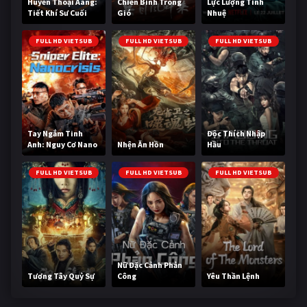
Huyền Thoại Aang:
Chiến Binh Trong
Lực Lượng Tinh
Tiết Khí Sư Cuối
Gió
Nhuệ
Cùng
FULL HD VIETSUB
FULL HD VIETSUB
FULL HD VIETSUB
Tay Ngắm Tinh
Độc Thích Nhập
Anh: Nguy Cơ Nano
Nhện Ăn Hồn
Hầu
FULL HD VIETSUB
FULL HD VIETSUB
FULL HD VIETSUB
Nữ Đặc Cảnh Phản
Tương Tây Quỷ Sự
Công
Yêu Thần Lệnh