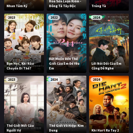
Hoa Sơn Luận Kiếm -
Nhan Tâm Ký
Đông Tà Tây Độc
Trúng Tà
2023
2022
2024
Rất Muốn Đến Thế
Bạn Học, Khi Nào
Giới Của Em Để Yêu
Lời Nói Dối Của Em
Chuyển Đi Thế?
Em
Cũng Dễ Nghe
2023
2024
2024
Thế Giới Mới Của
Thế Giới Võ Hiệp: Kim
Người Vợ
Dung
Khi Hart Ra Tay 2