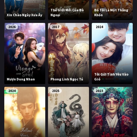
Thế Giới Mới Của Bà
Bố Tôi Là Một Thằng
Xin Chào Ngày Xưa Ấy
Ngoại
Khốn
2026
2017
2024
Tôi Gửi Tình Yêu Vào
Mượn Dung Nhan
Phong Linh Ngọc Tú
Gió
2024
2025
2023