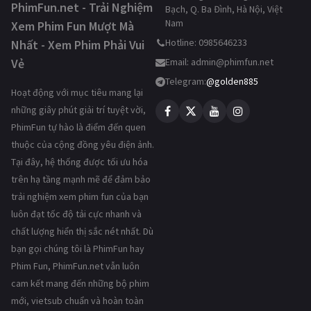
PhimFun.net - Trải Nghiệm
Bạch, Q. Ba Đình, Hà Nội, Việt
Nam
Xem Phim Fun Mượt Mà
Hotline: 0985646233
Nhất - Xem Phim Phải Vui
Vẻ
Email:
admin@phimfun.net
Telegram:
@golden885
Hoạt động với mục tiêu mang lại
những giây phút giải trí tuyệt vời,
PhimFun tự hào là điểm đến quen
thuộc của cộng đồng yêu điện ảnh.
Tại đây, hệ thống được tối ưu hóa
trên hạ tầng mạnh mẽ để đảm bảo
trải nghiệm xem phim fun của bạn
luôn đạt tốc độ tải cực nhanh và
chất lượng hiển thị sắc nét nhất. Dù
bạn gọi chúng tôi là PhimFun hay
Phim Fun, PhimFun.net vẫn luôn
cam kết mang đến những bộ phim
mới, vietsub chuẩn và hoàn toàn