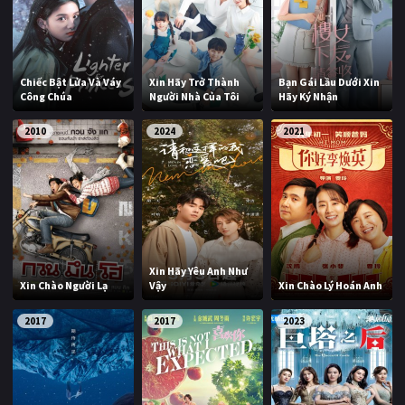
Chiếc Bật Lửa Và Váy
Xin Hãy Trở Thành
Bạn Gái Lầu Dưới Xin
Công Chúa
Người Nhà Của Tôi
Hãy Ký Nhận
2010
2024
2021
Xin Hãy Yêu Anh Như
Xin Chào Người Lạ
Vậy
Xin Chào Lý Hoán Anh
2017
2017
2023