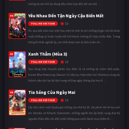
chống lại các thế lực đang đẩy nhân loại đến bờ vực diệ ...
Yêu Nhau Đến Tận Ngày Cậu Biến Mất
#4
10
FULL HD VIETSUB
Ẩn sau bức màn của một học viện bí mật là nơi những cô gái mồ côi được
nuôi dưỡng và huấn luyện để trở thành những cỗ máy chiến đấu. Trong
thế giới khắc nghiệt ấy, cái chết được xem là điều hiển nh ...
Xanh Thẳm (Mùa 3)
#5
10
FULL HD VIETSUB
Sau hàng loạt chuyến phiêu lưu điên rồ và những kỷ niệm khó quên,
Grand Blue Dreaming (Season 3) tiếp tục theo chân Iori Kitahara cùng các
thành viên câu lạc bộ lặn trong những ngày tháng đại học đ ...
Tia Sáng Của Ngày Mai
#6
10
FULL HD VIETSUB
Lấy bối cảnh một Kyoto giả tưởng của thế kỷ 20, bộ phim kể về hai anh
em Seiroku và Kihachi Sakamoto, những người ôm ấp khát vọng đưa Kỷ
nguyên Điện đến với đất nước thông qua cuốn Danh mục Điện th ...