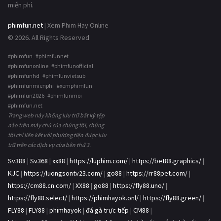
miễn phí.
phimfun.net
| Xem Phim Hay Online
© 2026. All Rights Reserved
#phimfun #phimfunnet
#phimfunonline #phimfunofficial
#phimfunhd #phimfunvietsub
#phimfunmienphi #xemphimfun
#phimfun2026 #phimfunmoi
#phimfun.net
Trang web này không lưu trữ bất kỳ tệp
nào trên máy chủ của chúng tôi, chúng
tôi chỉ liên kết với phương tiện được lưu
trữ trên các dịch vụ của bên thứ 3.
Sv388
|
Sv368
|
xx88
|
https://luphim.com/
|
https://bet88.graphics/
|
KJC
|
https://luongsontv23.com/
|
go88
|
https://rr88pet.com/
|
https://cm88.cn.com/
|
XX88
|
go88
|
https://fly88.uno/
|
https://fly88.select/
|
https://phimhayok.onl/
|
https://fly88.green/
|
FLY88
|
FLY88
|
phimhayok
|
đá gà trực tiếp
|
CM88
|