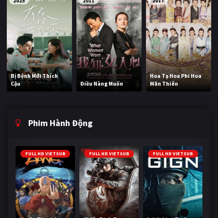
2025
2011
2017
Bị Bệnh Mới Thích
Hoa Tạ Hoa Phi Hoa
Cậu
Điều Nàng Muốn
Mãn Thiên
Phim Hành Động
FULL HD VIETSUB
FULL HD VIETSUB
FULL HD VIETSUB