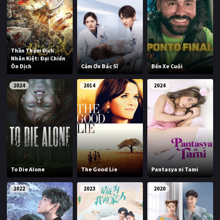
Thần Thám Địch
Nhân Kiệt: Đại Chiến
Ôn Dịch
Cảm Ơn Bác Sĩ
Bến Xe Cuối
2024
2014
2024
To Die Alone
The Good Lie
Pantasya ni Tami
2022
2023
2020