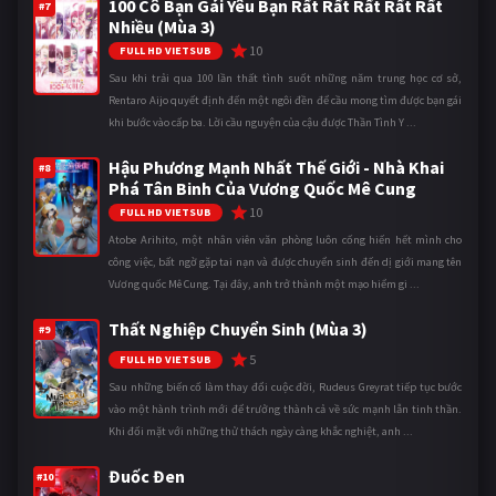
100 Cô Bạn Gái Yêu Bạn Rất Rất Rất Rất Rất
#7
Nhiều (Mùa 3)
10
FULL HD VIETSUB
Sau khi trải qua 100 lần thất tình suốt những năm trung học cơ sở,
Rentaro Aijo quyết định đến một ngôi đền để cầu mong tìm được bạn gái
khi bước vào cấp ba. Lời cầu nguyện của cậu được Thần Tình Y ...
Hậu Phương Mạnh Nhất Thế Giới - Nhà Khai
#8
Phá Tân Binh Của Vương Quốc Mê Cung
10
FULL HD VIETSUB
Atobe Arihito, một nhân viên văn phòng luôn cống hiến hết mình cho
công việc, bất ngờ gặp tai nạn và được chuyển sinh đến dị giới mang tên
Vương quốc Mê Cung. Tại đây, anh trở thành một mạo hiểm gi ...
Thất Nghiệp Chuyển Sinh (Mùa 3)
#9
5
FULL HD VIETSUB
Sau những biến cố làm thay đổi cuộc đời, Rudeus Greyrat tiếp tục bước
vào một hành trình mới để trưởng thành cả về sức mạnh lẫn tinh thần.
Khi đối mặt với những thử thách ngày càng khắc nghiệt, anh ...
Đuốc Đen
#10