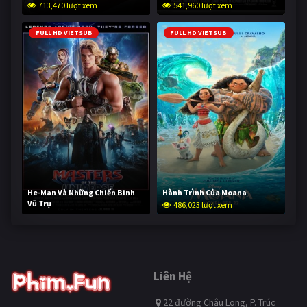
713,470 lượt xem
541,960 lượt xem
FULL HD VIETSUB
FULL HD VIETSUB
He-Man Và Những Chiến Binh
Hành Trình Của Moana
Vũ Trụ
486,023 lượt xem
233,979 lượt xem
Liên Hệ
22 đường Châu Long, P. Trúc