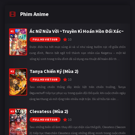
Phim Anime
Ác Nữ Nửa Vời ~Truyền Kì Hoán Hồn Đổi Xác~
#1
10
FULL HD VIETSUB
Được điện hạ hết mực sủng ái và ví như nàng bướm rực rỡ giữa chốn
cung đình, Reirin bất ngờ trở thành nạn nhân của Keigetsu – một kẻ
sống ký sinh trong triều đình đã sử dụng ma thuật để hoán đổi th ...
Tanya Chiến Ký (Mùa 2)
#2
10
FULL HD VIETSUB
Sau những chiến thắng đầy khốc liệt trên chiến trường, Tanya
Degurechaff tiếp tục phục vụ trong quân đội Đế quốc khi cuộc chiến ngày
càng leo thang và mở rộng trên nhiều mặt trận. Dù sở hữu tài năn ...
Clevatess (Mùa 2)
#3
10
FULL HD VIETSUB
Sau những biến cố làm thay đổi cục diện của thế giới, Clevatess (Season
2) tiếp tục theo chân Clevatess cùng những đồng minh trong cuộc chiến