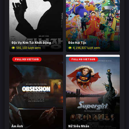
Đặc Vụ Kim Tái Khởi Động
Đảo Hải Tặc
591,103 lượt xem
4,196,837 lượt xem
FULL HD VIETSUB
FULL HD VIETSUB
Ám Ảnh
Nữ Siêu Nhân