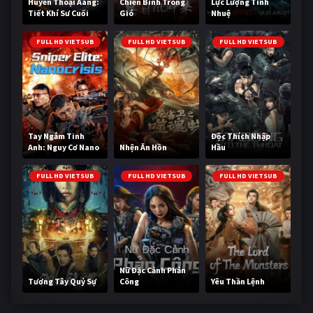
Huyền Thoại Aang:
Chiến Binh Trong
Lực Lượng Tinh
Tiết Khí Sư Cuối
Gió
Nhuệ
Cùng
FULL HD VIETSUB
FULL HD VIETSUB
FULL HD VIETSUB
Tay Ngắm Tinh
Độc Thích Nhập
Anh: Nguy Cơ Nano
Nhện Ăn Hồn
Hầu
FULL HD VIETSUB
FULL HD VIETSUB
FULL HD VIETSUB
Nữ Đặc Cảnh Phản
Tương Tây Quỷ Sự
Công
Yêu Thần Lệnh