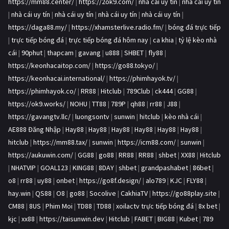
https://mm88.center/
|
https://2ok9.com/
|
nhà cái uy tín
|
nhà cái uy tín
|
nhà cái uy tín
|
nhà cái uy tín
|
nhà cái uy tín
|
nhà cái uy tín
|
https://daga88.my/
|
https://xhamsterlive.radio.fm/
|
bóng đá trực tiếp
|
trực tiếp bóng đá
|
trực tiếp bóng đá hôm nay
|
ca khia
|
tỷ lệ kèo nhà
cái
|
90phut
|
thapcam
|
gavang
|
u888
|
SHBET
|
fly88
|
https://keonhacaitop.com/
|
https://go88.tokyo/
|
https://keonhacai.international/
|
https://phimhayok.tv/
|
https://phimhayok.co/
|
RR88
|
Hitclub
|
789Club
|
ck444
|
GG88
|
https://ok9.works/
|
NOHU
|
TT88
|
789P
|
qh88
|
rr88
|
J88
|
https://gavangtv.llc/
|
luongsontv
|
sunwin
|
hitclub
|
kèo nhà cái
|
AE888 Đăng Nhập
|
Hay88
|
Hay88
|
Hay88
|
Hay88
|
Hay88
|
Hay88
|
hitclub
|
https://mm88.tax/
|
sunwin
|
https://icm88.com/
|
sunwin
|
https://aukuwin.com/
|
GG88
|
go88
|
RR88
|
RR88
|
shbet
|
XX88
|
Hitclub
|
NHATVIP
|
GOAL123
|
KING88
|
8DAY
|
shbet
|
grandpashabet
|
86bet
|
o8
|
rr88
|
uy88
|
onbet
|
https://go8f.design/
|
alo789
|
KJC
|
FLY88
|
hay.win
|
QS88
|
O8
|
go88
|
Socolive
|
CakhiaTV
|
https://go88play.site
|
CM88
|
8US
|
Phim Moi
|
TD88
|
TD88
|
xoilactv trực tiếp bóng đá
|
8x bet
|
kjc
|
xx88
|
https://taisunwin.dev
|
Hitclub
|
FABET
|
BIG88
|
Kubet
|
789