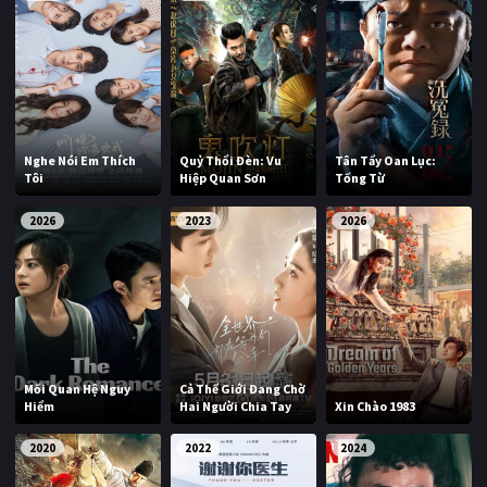
Nghe Nói Em Thích
Quỷ Thổi Đèn: Vu
Tân Tẩy Oan Lục:
Tôi
Hiệp Quan Sơn
Tống Từ
2026
2023
2026
Mối Quan Hệ Nguy
Cả Thế Giới Đang Chờ
Hiểm
Hai Người Chia Tay
Xin Chào 1983
2020
2022
2024