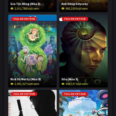
Gia Tộc Rồng (Mùa 3)
Anh Hùng Odyssey
2,011,788 lượt xem
943,230 lượt xem
FULL HD VIETSUB
FULL HD VIETSUB
Rick Và Morty (Mùa 9)
Silo (Mùa 3)
2,991,527 lượt xem
348,137 lượt xem
FULL HD VIETSUB
FULL HD VIETSUB