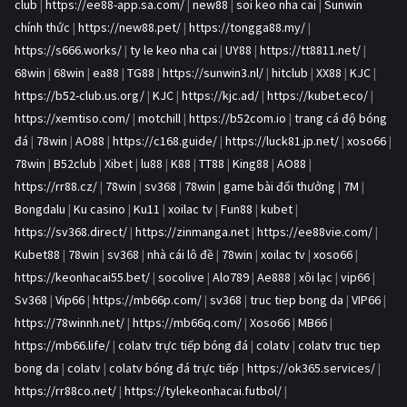
club
|
https://ee88-app.sa.com/
|
new88
|
soi keo nha cai
|
Sunwin
chính thức
|
https://new88.pet/
|
https://tongga88.my/
|
https://s666.works/
|
ty le keo nha cai
|
UY88
|
https://tt8811.net/
|
68win
|
68win
|
ea88
|
TG88
|
https://sunwin3.nl/
|
hitclub
|
XX88
|
KJC
|
https://b52-club.us.org/
|
KJC
|
https://kjc.ad/
|
https://kubet.eco/
|
https://xemtiso.com/
|
motchill
|
https://b52com.io
|
trang cá độ bóng
đá
|
78win
|
AO88
|
https://c168.guide/
|
https://luck81.jp.net/
|
xoso66
|
78win
|
B52club
|
Xibet
|
lu88
|
K88
|
TT88
|
King88
|
AO88
|
https://rr88.cz/
|
78win
|
sv368
|
78win
|
game bài đổi thưởng
|
7M
|
Bongdalu
|
Ku casino
|
Ku11
|
xoilac tv
|
Fun88
|
kubet
|
https://sv368.direct/
|
https://zinmanga.net
|
https://ee88vie.com/
|
Kubet88
|
78win
|
sv368
|
nhà cái lô đề
|
78win
|
xoilac tv
|
xoso66
|
https://keonhacai55.bet/
|
socolive
|
Alo789
|
Ae888
|
xôi lạc
|
vip66
|
Sv368
|
Vip66
|
https://mb66p.com/
|
sv368
|
truc tiep bong da
|
VIP66
|
https://78winnh.net/
|
https://mb66q.com/
|
Xoso66
|
MB66
|
https://mb66.life/
|
colatv trực tiếp bóng đá
|
colatv
|
colatv truc tiep
bong da
|
colatv
|
colatv bóng đá trực tiếp
|
https://ok365.services/
|
https://rr88co.net/
|
https://tylekeonhacai.futbol/
|