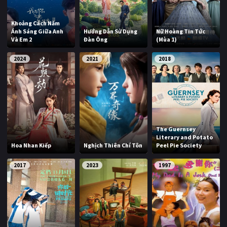
Khoảng Cách Năm
Ánh Sáng Giữa Anh
Hướng Dẫn Sử Dụng
Nữ Hoàng Tin Tức
Và Em 2
Đàn Ông
(Mùa 1)
2024
2021
2018
The Guernsey
Literary and Potato
Hoa Nhan Kiếp
Nghịch Thiên Chí Tôn
Peel Pie Society
2017
2023
1997