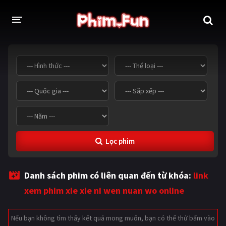
THỂ LOẠI
Thần thoại - Cổ trang
Hành động
Tâm lý
Chiến tranh
Võ thuật - Kiếm hiệp
Nhạc kịch
Lọc phim
Kinh dị
Tội phạm - Hình sự
Phiêu lưu
Hài hước
Danh sách phim có liên quan đến từ khóa:
link
Viễn tưởng
Khoa học - Tài liệu
xem phim xie xie ni wen nuan wo online
Hoạt hình
Thể thao
Nếu bạn không tìm thấy kết quả mong muốn, bạn có thể thử bấm vào
Tình cảm - Lãng mạn
Kỳ ảo