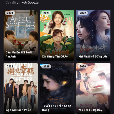
đây để
tìm với Google
Giật gân
Gia đình
2024
2023
2022
Bí ẩn
Lịch sử
Viễn Tây
Tiểu sử
GameShow
DramaTV
QUỐC GIA
Cảm Ơn Em Đã Sưởi
Ấm Anh
Xin Đừng Tin Cô Ấy
Khi Phái Nữ Đứng Lên
Âu - Mỹ
Trung Quốc - Hồng Kông
2019
2026
2020
Hàn Quốc
Nhật Bản
Ấn Độ
Việt Nam
Tổng hợp
Tuyết Thu Tràn Sang
CẬP NHẬT
Gặp Gỡ Hạnh Phúc
Đông
Yêu Em Từ Dạ Dày