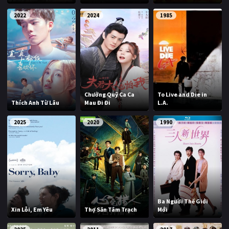
2022
2024
1985
Chưởng Quỹ Ca Ca
To Live and Die in
Thích Anh Từ Lâu
Mau Đi Đi
L.A.
2025
2020
1990
Ba Người Thế Giới
Xin Lỗi, Em Yêu
Thợ Săn Tâm Trạch
Mới