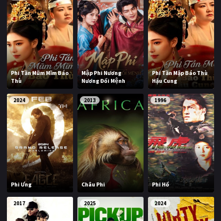
Phi Tần Mũm Mĩm Báo
Mập Phi Nương
Phi Tần Mập Báo Thù
Thù
Nương Đổi Mệnh
Hậu Cung
2024
2013
1996
Phi Ưng
Châu Phi
Phi Hổ
2017
2025
2024