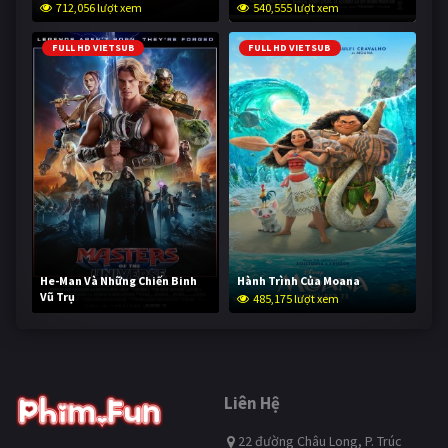
712,056 lượt xem
540,555 lượt xem
FULL HD VIETSUB
FULL HD VIETSUB
He-Man Và Những Chiến Binh
Hành Trình Của Moana
Vũ Trụ
485,175 lượt xem
232,839 lượt xem
Liên Hệ
22 đường Châu Long, P. Trúc