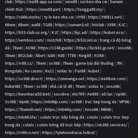
club
|
https://ee88-app.sa.com/
|
new88
|
soi keo nha cai
|
Sunwin
chính thức
|
https://new88.pet/
|
https://tongga88.my/
|
https://s666.works/
|
ty le keo nha cai
|
UY88
|
https://tt8811.net/
|
68win
|
68win
|
ea88
|
TG88
|
https://sunwin3.nl/
|
hitclub
|
XX88
|
KJC
|
https://b52-club.us.org/
|
KJC
|
https://kjc.ad/
|
https://kubet.eco/
|
https://xemtiso.com/
|
motchill
|
https://b52com.io
|
trang cá độ bóng
đá
|
78win
|
AO88
|
https://c168.guide/
|
https://luck81.jp.net/
|
xoso66
|
78win
|
B52club
|
Xibet
|
lu88
|
K88
|
TT88
|
King88
|
AO88
|
https://rr88.cz/
|
78win
|
sv368
|
78win
|
game bài đổi thưởng
|
7M
|
Bongdalu
|
Ku casino
|
Ku11
|
xoilac tv
|
Fun88
|
kubet
|
https://sv368.direct/
|
https://zinmanga.net
|
https://ee88vie.com/
|
Kubet88
|
78win
|
sv368
|
nhà cái lô đề
|
78win
|
xoilac tv
|
xoso66
|
https://keonhacai55.bet/
|
socolive
|
Alo789
|
Ae888
|
xôi lạc
|
vip66
|
Sv368
|
Vip66
|
https://mb66p.com/
|
sv368
|
truc tiep bong da
|
VIP66
|
https://78winnh.net/
|
https://mb66q.com/
|
Xoso66
|
MB66
|
https://mb66.life/
|
colatv trực tiếp bóng đá
|
colatv
|
colatv truc tiep
bong da
|
colatv
|
colatv bóng đá trực tiếp
|
https://ok365.services/
|
https://rr88co.net/
|
https://tylekeonhacai.futbol/
|