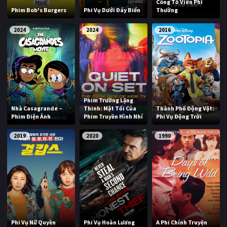
Công Tố Viên Phi
Phim Bob's Burgers
Phi Vụ Dưới Đáy Biển
Thường
2024
2024
2016
Phim Trường Lặng
Nhà Casagrande –
Thinh: Mặt Tối Của
Thành Phố Động Vật:
Phim Điện Ảnh
Phim Truyền Hình Nhí
Phi Vụ Động Trời
2019
2020
1990
Phi Vụ Nữ Quyền
Phi Vụ Hoàn Lương
A Phi Chính Truyện