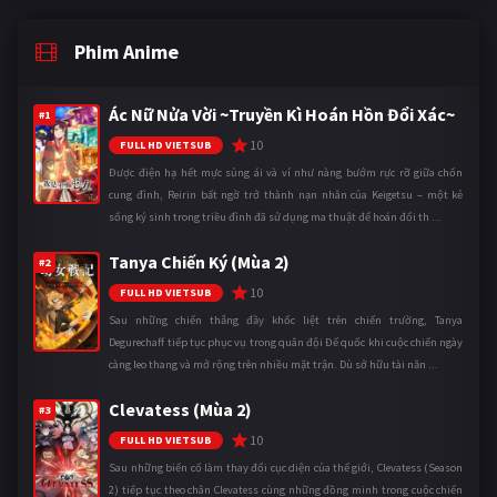
Phim Anime
Ác Nữ Nửa Vời ~Truyền Kì Hoán Hồn Đổi Xác~
#1
10
FULL HD VIETSUB
Được điện hạ hết mực sủng ái và ví như nàng bướm rực rỡ giữa chốn
cung đình, Reirin bất ngờ trở thành nạn nhân của Keigetsu – một kẻ
sống ký sinh trong triều đình đã sử dụng ma thuật để hoán đổi th ...
Tanya Chiến Ký (Mùa 2)
#2
10
FULL HD VIETSUB
Sau những chiến thắng đầy khốc liệt trên chiến trường, Tanya
Degurechaff tiếp tục phục vụ trong quân đội Đế quốc khi cuộc chiến ngày
càng leo thang và mở rộng trên nhiều mặt trận. Dù sở hữu tài năn ...
Clevatess (Mùa 2)
#3
10
FULL HD VIETSUB
Sau những biến cố làm thay đổi cục diện của thế giới, Clevatess (Season
2) tiếp tục theo chân Clevatess cùng những đồng minh trong cuộc chiến