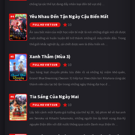
chống lại các thế lực đang đẩy nhân loại đến bờ vực diệ ...
Yêu Nhau Đến Tận Ngày Cậu Biến Mất
#4
10
FULL HD VIETSUB
Ẩn sau bức màn của một học viện bí mật là nơi những cô gái mồ côi được
nuôi dưỡng và huấn luyện để trở thành những cỗ máy chiến đấu. Trong
thế giới khắc nghiệt ấy, cái chết được xem là điều hiển nh ...
Xanh Thẳm (Mùa 3)
#5
10
FULL HD VIETSUB
Sau hàng loạt chuyến phiêu lưu điên rồ và những kỷ niệm khó quên,
Grand Blue Dreaming (Season 3) tiếp tục theo chân Iori Kitahara cùng các
thành viên câu lạc bộ lặn trong những ngày tháng đại học đ ...
Tia Sáng Của Ngày Mai
#6
10
FULL HD VIETSUB
Lấy bối cảnh một Kyoto giả tưởng của thế kỷ 20, bộ phim kể về hai anh
em Seiroku và Kihachi Sakamoto, những người ôm ấp khát vọng đưa Kỷ
nguyên Điện đến với đất nước thông qua cuốn Danh mục Điện th ...