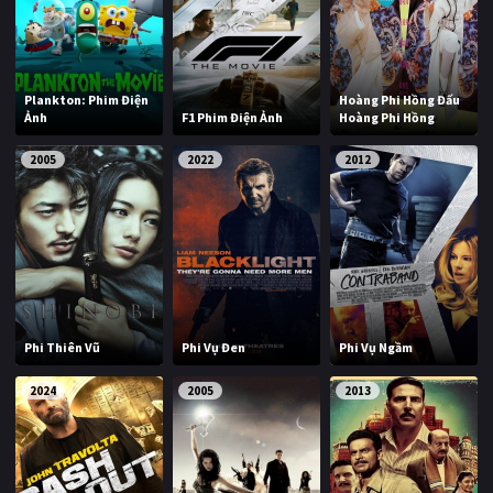
Plankton: Phim Điện
Hoàng Phi Hồng Đấu
Ảnh
F1 Phim Điện Ảnh
Hoàng Phi Hồng
2005
2022
2012
Phi Thiên Vũ
Phi Vụ Đen
Phi Vụ Ngầm
2024
2005
2013