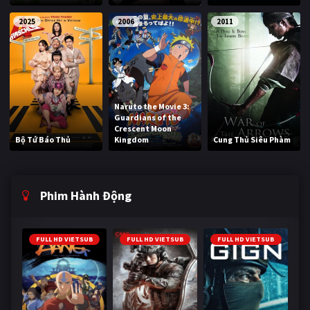
2025
2006
2011
Naruto the Movie 3:
Guardians of the
Crescent Moon
Bộ Tứ Báo Thủ
Kingdom
Cung Thủ Siêu Phàm
Phim Hành Động
FULL HD VIETSUB
FULL HD VIETSUB
FULL HD VIETSUB