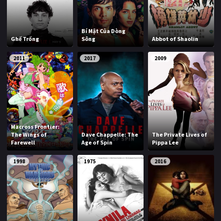
Bí Mật Của Dòng
Ghế Trống
Sông
Abbot of Shaolin
2011
2017
2009
Macross Frontier:
The Wings of
Dave Chappelle: The
The Private Lives of
Farewell
Age of Spin
Pippa Lee
1998
1975
2016