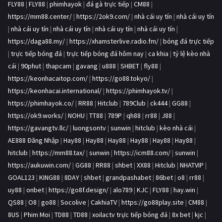
FLY88
|
FLY88
|
phimhayok
|
đá gà trực tiếp
|
CM88
|
https://mm88.center/
|
https://2ok9.com/
|
nhà cái uy tín
|
nhà cái uy tín
|
nhà cái uy tín
|
nhà cái uy tín
|
nhà cái uy tín
|
nhà cái uy tín
|
https://daga88.my/
|
https://xhamsterlive.radio.fm/
|
bóng đá trực tiếp
|
trực tiếp bóng đá
|
trực tiếp bóng đá hôm nay
|
ca khia
|
tỷ lệ kèo nhà
cái
|
90phut
|
thapcam
|
gavang
|
u888
|
SHBET
|
fly88
|
https://keonhacaitop.com/
|
https://go88.tokyo/
|
https://keonhacai.international/
|
https://phimhayok.tv/
|
https://phimhayok.co/
|
RR88
|
Hitclub
|
789Club
|
ck444
|
GG88
|
https://ok9.works/
|
NOHU
|
TT88
|
789P
|
qh88
|
rr88
|
J88
|
https://gavangtv.llc/
|
luongsontv
|
sunwin
|
hitclub
|
kèo nhà cái
|
AE888 Đăng Nhập
|
Hay88
|
Hay88
|
Hay88
|
Hay88
|
Hay88
|
Hay88
|
hitclub
|
https://mm88.tax/
|
sunwin
|
https://icm88.com/
|
sunwin
|
https://aukuwin.com/
|
GG88
|
RR88
|
shbet
|
XX88
|
Hitclub
|
NHATVIP
|
GOAL123
|
KING88
|
8DAY
|
shbet
|
grandpashabet
|
86bet
|
o8
|
rr88
|
uy88
|
onbet
|
https://go8f.design/
|
alo789
|
KJC
|
FLY88
|
hay.win
|
QS88
|
O8
|
go88
|
Socolive
|
CakhiaTV
|
https://go88play.site
|
CM88
|
8US
|
Phim Moi
|
TD88
|
TD88
|
xoilactv trực tiếp bóng đá
|
8x bet
|
kjc
|