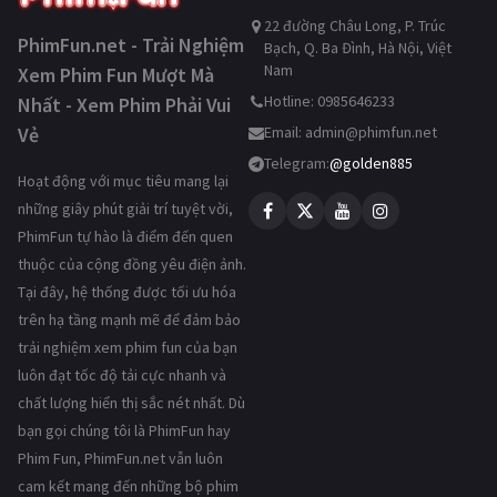
22 đường Châu Long, P. Trúc
PhimFun.net - Trải Nghiệm
Bạch, Q. Ba Đình, Hà Nội, Việt
Nam
Xem Phim Fun Mượt Mà
Hotline: 0985646233
Nhất - Xem Phim Phải Vui
Vẻ
Email:
admin@phimfun.net
Telegram:
@golden885
Hoạt động với mục tiêu mang lại
những giây phút giải trí tuyệt vời,
PhimFun tự hào là điểm đến quen
thuộc của cộng đồng yêu điện ảnh.
Tại đây, hệ thống được tối ưu hóa
trên hạ tầng mạnh mẽ để đảm bảo
trải nghiệm xem phim fun của bạn
luôn đạt tốc độ tải cực nhanh và
chất lượng hiển thị sắc nét nhất. Dù
bạn gọi chúng tôi là PhimFun hay
Phim Fun, PhimFun.net vẫn luôn
cam kết mang đến những bộ phim