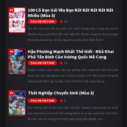
100 Cô Bạn Gái Yêu Bạn Rất Rất Rất Rất Rất
#7
Nhiều (Mùa 3)
10
FULL HD VIETSUB
Sau khi trải qua 100 lần thất tình suốt những năm trung học cơ sở,
Rentaro Aijo quyết định đến một ngôi đền để cầu mong tìm được bạn gái
khi bước vào cấp ba. Lời cầu nguyện của cậu được Thần Tình Y ...
Hậu Phương Mạnh Nhất Thế Giới - Nhà Khai
#8
Phá Tân Binh Của Vương Quốc Mê Cung
10
FULL HD VIETSUB
Atobe Arihito, một nhân viên văn phòng luôn cống hiến hết mình cho
công việc, bất ngờ gặp tai nạn và được chuyển sinh đến dị giới mang tên
Vương quốc Mê Cung. Tại đây, anh trở thành một mạo hiểm gi ...
Thất Nghiệp Chuyển Sinh (Mùa 3)
#9
5
FULL HD VIETSUB
Sau những biến cố làm thay đổi cuộc đời, Rudeus Greyrat tiếp tục bước
vào một hành trình mới để trưởng thành cả về sức mạnh lẫn tinh thần.
Khi đối mặt với những thử thách ngày càng khắc nghiệt, anh ...