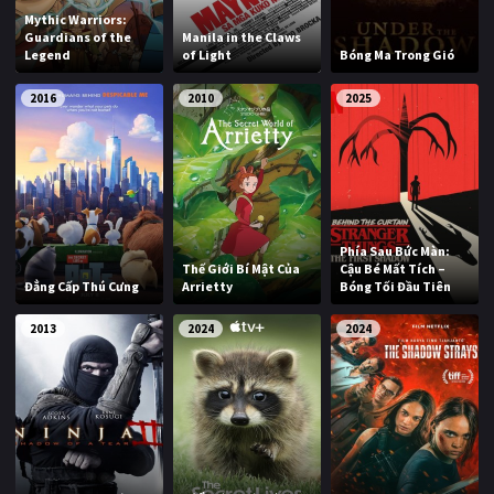
Mythic Warriors:
Guardians of the
Manila in the Claws
Legend
of Light
Bóng Ma Trong Gió
2016
2010
2025
Phía Sau Bức Màn:
Thế Giới Bí Mật Của
Cậu Bé Mất Tích –
Đẳng Cấp Thú Cưng
Arrietty
Bóng Tối Đầu Tiên
2013
2024
2024