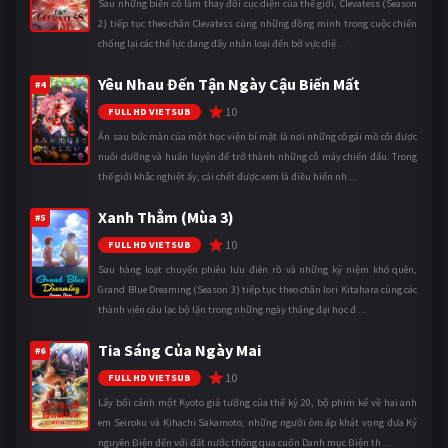
Sau những biến cố làm thay đổi cục diện của thế giới, Clevatess (Season
2) tiếp tục theo chân Clevatess cùng những đồng minh trong cuộc chiến
chống lại các thế lực đang đẩy nhân loại đến bờ vực diệ ...
Yêu Nhau Đến Tận Ngày Cậu Biến Mất
#4
10
FULL HD VIETSUB
Ẩn sau bức màn của một học viện bí mật là nơi những cô gái mồ côi được
nuôi dưỡng và huấn luyện để trở thành những cỗ máy chiến đấu. Trong
thế giới khắc nghiệt ấy, cái chết được xem là điều hiển nh ...
Xanh Thẳm (Mùa 3)
#5
10
FULL HD VIETSUB
Sau hàng loạt chuyến phiêu lưu điên rồ và những kỷ niệm khó quên,
Grand Blue Dreaming (Season 3) tiếp tục theo chân Iori Kitahara cùng các
thành viên câu lạc bộ lặn trong những ngày tháng đại học đ ...
Tia Sáng Của Ngày Mai
#6
10
FULL HD VIETSUB
Lấy bối cảnh một Kyoto giả tưởng của thế kỷ 20, bộ phim kể về hai anh
em Seiroku và Kihachi Sakamoto, những người ôm ấp khát vọng đưa Kỷ
nguyên Điện đến với đất nước thông qua cuốn Danh mục Điện th ...