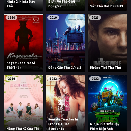
Ninja 2: Ninja Báo
Bí Ẩn Về Thế Giới
Thù
Động Vật
Sát Thủ Mật Danh 13
1980
2019
2021
Kagemusha: Võ Sĩ
Thế Thân
Đẳng Cấp Thú Cưng 2
Không Thể Tha Thứ
2019
1982
2022
Female Teacher In
Front Of The
Ninja Rùa Trỗi Dậy:
Nàng Thư Ký Của Tôi
Students
Phim Điện Ảnh