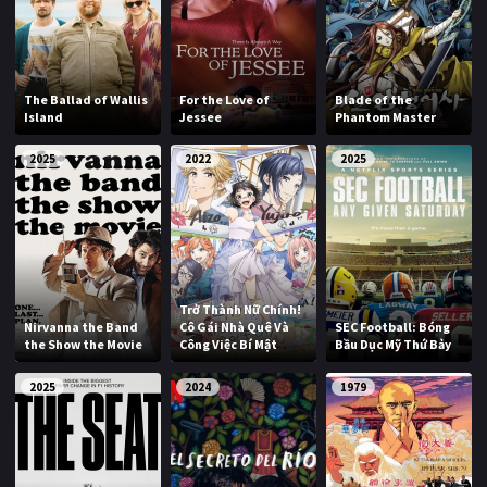
The Ballad of Wallis
For the Love of
Blade of the
Island
Jessee
Phantom Master
2025
2022
2025
Trở Thành Nữ Chính!
Nirvanna the Band
Cô Gái Nhà Quê Và
SEC Football: Bóng
the Show the Movie
Công Việc Bí Mật
Bầu Dục Mỹ Thứ Bảy
2025
2024
1979