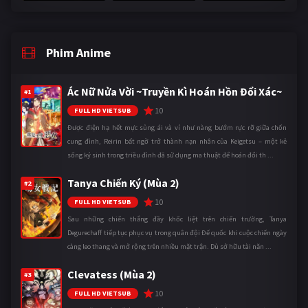
Phim Anime
Ác Nữ Nửa Vời ~Truyền Kì Hoán Hồn Đổi Xác~
#1
10
FULL HD VIETSUB
Được điện hạ hết mực sủng ái và ví như nàng bướm rực rỡ giữa chốn
cung đình, Reirin bất ngờ trở thành nạn nhân của Keigetsu – một kẻ
sống ký sinh trong triều đình đã sử dụng ma thuật để hoán đổi th ...
Tanya Chiến Ký (Mùa 2)
#2
10
FULL HD VIETSUB
Sau những chiến thắng đầy khốc liệt trên chiến trường, Tanya
Degurechaff tiếp tục phục vụ trong quân đội Đế quốc khi cuộc chiến ngày
càng leo thang và mở rộng trên nhiều mặt trận. Dù sở hữu tài năn ...
Clevatess (Mùa 2)
#3
10
FULL HD VIETSUB