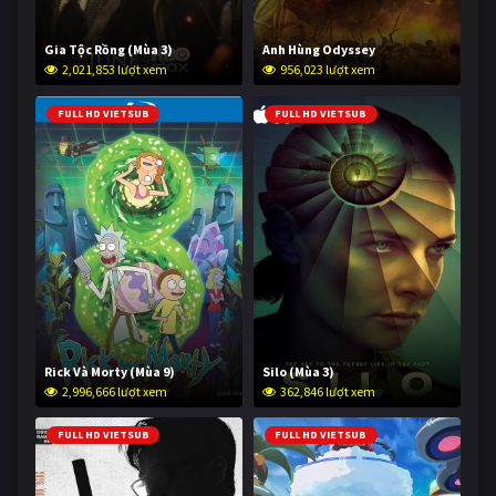
Gia Tộc Rồng (Mùa 3)
Anh Hùng Odyssey
2,021,853 lượt xem
956,023 lượt xem
FULL HD VIETSUB
FULL HD VIETSUB
Rick Và Morty (Mùa 9)
Silo (Mùa 3)
2,996,666 lượt xem
362,846 lượt xem
FULL HD VIETSUB
FULL HD VIETSUB