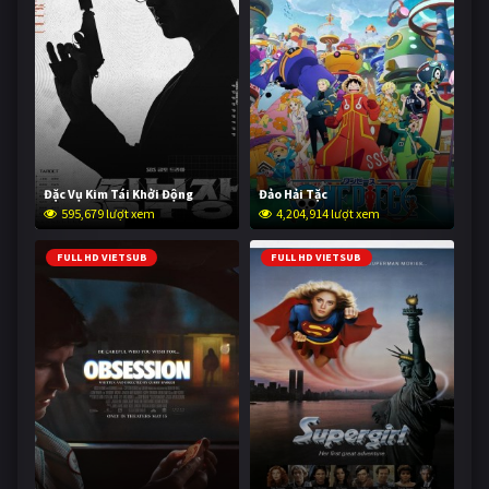
Đặc Vụ Kim Tái Khởi Động
Đảo Hải Tặc
595,679 lượt xem
4,204,914 lượt xem
FULL HD VIETSUB
FULL HD VIETSUB