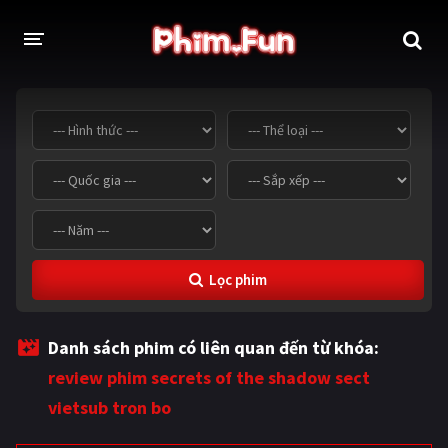
THỂ LOẠI
Thần thoại - Cổ trang
Hành động
Tâm lý
Chiến tranh
Võ thuật - Kiếm hiệp
Nhạc kịch
Lọc phim
Kinh dị
Tội phạm - Hình sự
Phiêu lưu
Hài hước
Danh sách phim có liên quan đến từ khóa:
Viễn tưởng
Khoa học - Tài liệu
review phim secrets of the shadow sect
Hoạt hình
Thể thao
vietsub tron bo
Tình cảm - Lãng mạn
Kỳ ảo