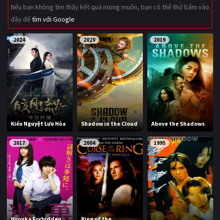
Nếu bạn không tìm thấy kết quả mong muốn, bạn có thể thử bấm vào
Giật gân
Gia đình
đây để
tìm với Google
Bí ẩn
Lịch sử
2024
2020
2019
Viễn Tây
Tiểu sử
GameShow
DramaTV
QUỐC GIA
Âu - Mỹ
Trung Quốc - Hồng Kông
Kiểu Nguyệt Lưu Hỏa
Shadow in the Cloud
Above the Shadows
Hàn Quốc
Nhật Bản
2017
2004
1995
Ấn Độ
Việt Nam
Tổng hợp
CẬP NHẬT
Hyouka Forbidden
Ring of the