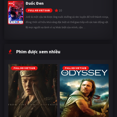
Đuốc Đen
#10
10
FULL HD VIETSUB
Jirô là một cậu bé được ông nuôi dưỡng và rèn luyện để trở thành ninja,
đồng thời sở hữu khả năng đặc biệt có thể giao tiếp với các loài động vật.
Bị mọi người xa lánh vì sự khác biệt của mình, cậu ...
Phim được xem nhiều
FULL HD VIETSUB
FULL HD VIETSUB