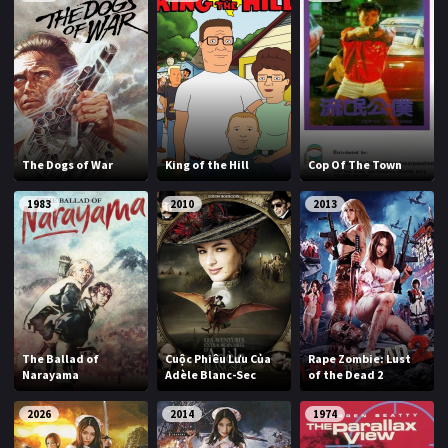
The Dogs of War
King of the Hill
Cop Of The Town
1983
2010
2013
The Ballad of
Cuộc Phiêu Lưu Của
Rape Zombie: Lust
Narayama
Adèle Blanc-Sec
of the Dead 2
2026
2014
1974