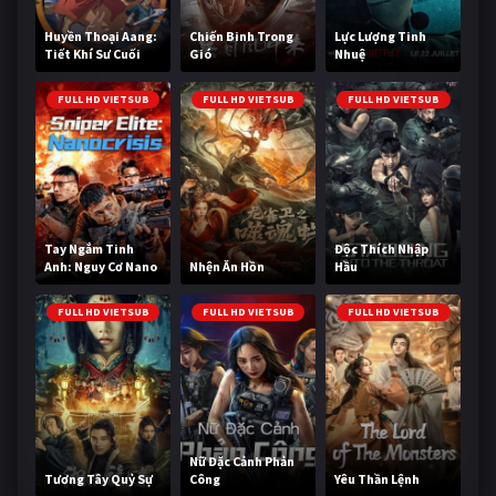
Huyền Thoại Aang:
Chiến Binh Trong
Lực Lượng Tinh
Tiết Khí Sư Cuối
Gió
Nhuệ
Cùng
FULL HD VIETSUB
FULL HD VIETSUB
FULL HD VIETSUB
Tay Ngắm Tinh
Độc Thích Nhập
Anh: Nguy Cơ Nano
Nhện Ăn Hồn
Hầu
FULL HD VIETSUB
FULL HD VIETSUB
FULL HD VIETSUB
Nữ Đặc Cảnh Phản
Tương Tây Quỷ Sự
Công
Yêu Thần Lệnh