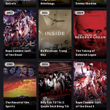
Secrets
Nibelungs
Enemy Shadow
PHIM MỚI
2012
2021
2014
PHIM BỘ
PHIM LẺ
PHIM CHIẾU RẠP
TUYỂN TẬP PHIM
Rape Zombie: Lust
Bo Burnham: Trong
The Taking of
BLOG
of the Dead
Nhà
Deborah Logan
1993
2016
2013
The House of the
Bữa Tiệc Tử Thi 2:
Rape Zombie: Lust
Spirits
Quyển Sách Bóng Tối
of the Dead 3