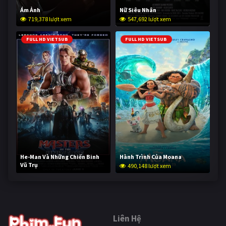
Ám Ảnh
Nữ Siêu Nhân
719,378 lượt xem
547,692 lượt xem
FULL HD VIETSUB
FULL HD VIETSUB
He-Man Và Những Chiến Binh
Hành Trình Của Moana
Vũ Trụ
490,148 lượt xem
238,744 lượt xem
Liên Hệ