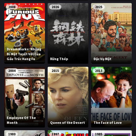
2008
2026
2025
DreamWorks: Những
Bí Mật Tuyệt Vời Của
Gấu Trúc Kung Fu
Rừng Thép
Đặc Vụ Mật
2004
2015
2013
Employee Of The
Month
Queen of the Desert
The Face of Love
1980
1997
1985