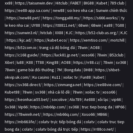
xx88
|
https://taisunwin.dev
|
Hitclub
|
FABET
|
BIG88
|
Kubet
|
789 club
|
https://ee88-app.sa.com/
|
new88
|
soi keo nha cai
|
Sunwin chính thức
|
https://new88.pet/
|
https://tongga88.my/
|
https://s666.works/
|
ty
le keo nha cai
|
UY88
|
https://tt8811.net/
|
68win
|
68win
|
ea88
|
TG88
|
https://sunwin3.nl/
|
hitclub
|
XX88
|
KJC
|
https://b52-club.us.org/
|
KJC
|
https://kjc.ad/
|
https://kubet.eco/
|
https://xemtiso.com/
|
motchill
|
https://b52com.io
|
trang cá độ bóng đá
|
78win
|
AO88
|
https://c168.guide/
|
https://luck81.jp.net/
|
xoso66
|
78win
|
B52club
|
Xibet
|
lu88
|
K88
|
TT88
|
King88
|
AO88
|
https://rr88.cz/
|
78win
|
sv368
|
78win
|
game bài đổi thưởng
|
7M
|
Bongdalu
|
DH88
|
https://shbet-
okvip.uk.com/
|
Ku casino
|
Ku11
|
xoilac tv
|
Fun88
|
kubet
|
https://sv368.direct/
|
https://zinmanga.net
|
https://ee88vie.com/
|
Kubet88
|
78win
|
sv368
|
nhà cái lô đề
|
78win
|
xoilac tv
|
xoso66
|
https://keonhacai55.bet/
|
socolive
|
Alo789
|
Ae888
|
xôi lạc
|
vip66
|
Sv368
|
Vip66
|
https://mb66p.com/
|
sv368
|
truc tiep bong da
|
VIP66
|
https://78winnh.net/
|
https://mb66q.com/
|
Xoso66
|
MB66
|
https://mb66.life/
|
colatv trực tiếp bóng đá
|
colatv
|
colatv truc tiep
bong da
|
colatv
|
colatv bóng đá trực tiếp
|
https://rr88co.net/
|