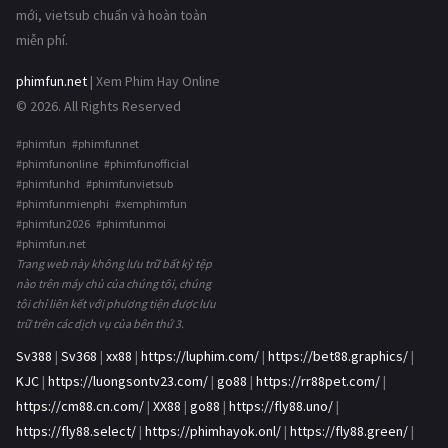
mới, vietsub chuẩn và hoàn toàn
miễn phí.
phimfun.net
| Xem Phim Hay Online
© 2026. All Rights Reserved
#phimfun #phimfunnet
#phimfunonline #phimfunofficial
#phimfunhd #phimfunvietsub
#phimfunmienphi #xemphimfun
#phimfun2026 #phimfunmoi
#phimfun.net
Trang web này không lưu trữ bất kỳ tệp
nào trên máy chủ của chúng tôi, chúng
tôi chỉ liên kết với phương tiện được lưu
trữ trên các dịch vụ của bên thứ 3.
Sv388
|
Sv368
|
xx88
|
https://luphim.com/
|
https://bet88.graphics/
|
KJC
|
https://luongsontv23.com/
|
go88
|
https://rr88pet.com/
|
https://cm88.cn.com/
|
XX88
|
go88
|
https://fly88.uno/
|
https://fly88.select/
|
https://phimhayok.onl/
|
https://fly88.green/
|