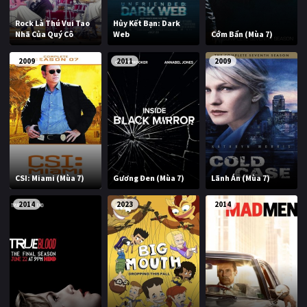
Rock Là Thú Vui Tao
Hủy Kết Bạn: Dark
Nhã Của Quý Cô
Web
Cớm Bẩn (Mùa 7)
2009
2011
2009
CSI: Miami (Mùa 7)
Gương Đen (Mùa 7)
Lãnh Án (Mùa 7)
2014
2023
2014