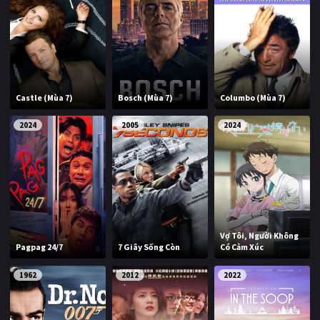
Castle (Mùa 7)
Bosch (Mùa 7)
Columbo (Mùa 7)
2024
2005
2024
Vợ Tôi, Người Không
Pagpag 24/7
7 Giây Sống Còn
Có Cảm Xúc
1962
2012
2022