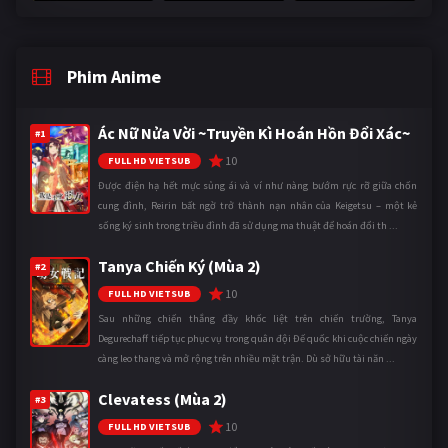
Phim Anime
Ác Nữ Nửa Vời ~Truyền Kì Hoán Hồn Đổi Xác~
#1
10
FULL HD VIETSUB
Được điện hạ hết mực sủng ái và ví như nàng bướm rực rỡ giữa chốn
cung đình, Reirin bất ngờ trở thành nạn nhân của Keigetsu – một kẻ
sống ký sinh trong triều đình đã sử dụng ma thuật để hoán đổi th ...
Tanya Chiến Ký (Mùa 2)
#2
10
FULL HD VIETSUB
Sau những chiến thắng đầy khốc liệt trên chiến trường, Tanya
Degurechaff tiếp tục phục vụ trong quân đội Đế quốc khi cuộc chiến ngày
càng leo thang và mở rộng trên nhiều mặt trận. Dù sở hữu tài năn ...
Clevatess (Mùa 2)
#3
10
FULL HD VIETSUB