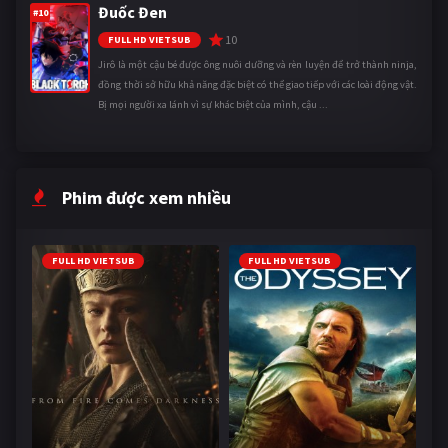
Đuốc Đen
#10
10
FULL HD VIETSUB
Jirô là một cậu bé được ông nuôi dưỡng và rèn luyện để trở thành ninja,
đồng thời sở hữu khả năng đặc biệt có thể giao tiếp với các loài động vật.
Bị mọi người xa lánh vì sự khác biệt của mình, cậu ...
Phim được xem nhiều
FULL HD VIETSUB
FULL HD VIETSUB