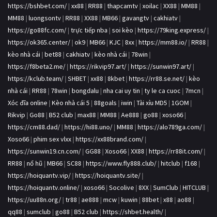
https://bshbet.com/
|
xx88
|
RR88
|
thapcamtv
|
xoilac
|
XX88
|
MM88
|
MM88
|
luongsontv
|
RR88
|
XX88
|
MB66
|
gavangtv
|
cakhiatv
|
https://go88fc.com/
|
trực tiếp nba
|
soi kèo
|
https://79king.express/
|
https://ok365.center/
|
ok9
|
MB66
|
KJC
|
8xx
|
https://mm88.io/
|
RR88
|
kèo nhà cái
|
bet88
|
cakhiatv
|
kèo nhà cái
|
78win
|
https://f8beta2.me/
|
https://rikvip97.art/
|
https://sunwin97.art/
|
https://kclub.team/
|
SHBET
|
xx88
|
8kbet
|
https://rr88.se.net/
|
kèo
nhà cái
|
RR88
|
78win
|
bongdalu
|
nha cai uy tin
|
ty le ca cuoc
|
7mcn
|
Xóc đĩa online
|
Kèo nhà cái 5
|
88goals
|
iwin
|
Tài xỉu MD5
|
1GOM
|
Rikvip
|
Go88
|
B52 club
|
max88
|
MM88
|
Ae888
|
go88
|
xoso66
|
https://cm88.dad/
|
https://hi88.uno/
|
MM88
|
https://alo789ga.com/
|
Xoso66
|
phim sex vlxx
|
https://xx88brand.com/
|
https://sunwin19.cn.com/
|
GG88
|
Xoso66
|
XX88
|
https://rr88it.com/
|
RR88
|
nổ hũ
|
MB66
|
SC88
|
https://www.fly888.club/
|
hitclub
|
f168
|
https://hoiquantv.vip/
|
https://hoiquantv.site/
|
https://hoiquantv.online/
|
xoso66
|
Socolive
|
8XX
|
SumClub
|
HITCLUB
|
https://uu88n.org/
|
tr88
|
ae888
|
mcw
|
kuwin
|
88bet
|
x88
|
ao88
|
qq88
|
sumclub
|
go88
|
B52 club
|
https://shbet.health/
|