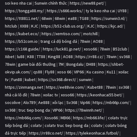
soi keo nha cai
|
Sunwin chính thức
|
https://new88.pet/
|
https://tongga88.my/
|
https://s666.works/
|
ty le keo nha cai
|
UY88
|
https://tt8811.net/
|
68win
|
68win
|
ea88
|
TG88
|
https://sunwin3.nl/
|
hitclub
|
XX88
|
KJC
|
https://b52-club.us.org/
|
KJC
|
https://kjc.ad/
|
https://kubet.eco/
|
https://xemtiso.com/
|
motchill
|
https://b52com.io
|
trang cá độ bóng đá
|
78win
|
AO88
|
https://c168.guide/
|
https://luck81.jp.net/
|
xoso66
|
78win
|
B52club
|
Xibet
|
lu88
|
K88
|
TT88
|
King88
|
AO88
|
https://rr88.cz/
|
78win
|
sv368
|
78win
|
game bài đổi thưởng
|
7M
|
Bongdalu
|
DH88
|
https://shbet-
okvip.uk.com/
|
qs88
|
Fly88
|
xoso 66
|
VIP66
|
Ku casino
|
Ku11
|
xoilac
tv
|
Fun88
|
kubet
|
https://sv368.direct/
|
sunwin
|
https://zinmanga.net
|
https://ee88vie.com/
|
Kubet88
|
78win
|
sv368
|
nhà cái lô đề
|
78win
|
xoilac tv
|
xoso66
|
https://keonhacai55.bet/
|
socolive
|
Alo789
|
Ae888
|
xôi lạc
|
Sv368
|
Vip66
|
https://mb66p.com/
|
sv368
|
truc tiep bong da
|
VIP66
|
https://78winnh.net/
|
https://mb66q.com/
|
Xoso66
|
MB66
|
https://mb66.life/
|
colatv trực
tiếp bóng đá
|
colatv
|
colatv truc tiep bong da
|
colatv
|
colatv bóng
đá trực tiếp
|
https://rr88co.net/
|
https://tylekeonhacai.futbol/
|