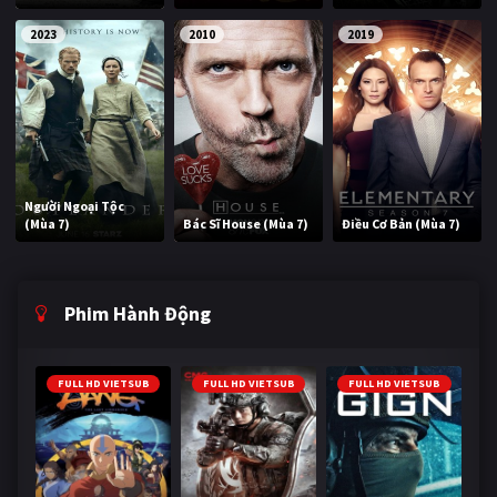
2023
2010
2019
Người Ngoại Tộc
(Mùa 7)
Bác Sĩ House (Mùa 7)
Điều Cơ Bản (Mùa 7)
Phim Hành Động
FULL HD VIETSUB
FULL HD VIETSUB
FULL HD VIETSUB