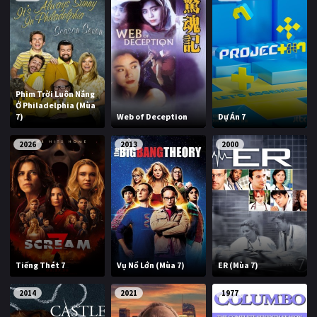
Phim Trời Luôn Nắng
Ở Philadelphia (Mùa
7)
Web of Deception
Dự Án 7
2026
2013
2000
Tiếng Thét 7
Vụ Nổ Lớn (Mùa 7)
ER (Mùa 7)
2014
2021
1977