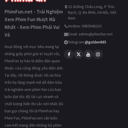
22 đường Châu Long, P. Trúc
PhimFun.net - Trải Nghiệm
Bạch, Q. Ba Đình, Hà Nội, Việt
Nam
Xem Phim Fun Mượt Mà
Hotline: 0985646233
Nhất - Xem Phim Phải Vui
Vẻ
Email:
admin@phimfun.net
Telegram:
@golden885
Hoạt động với mục tiêu mang lại
những giây phút giải trí tuyệt vời,
PhimFun tự hào là điểm đến quen
thuộc của cộng đồng yêu điện ảnh.
Tại đây, hệ thống được tối ưu hóa
trên hạ tầng mạnh mẽ để đảm bảo
trải nghiệm xem phim fun của bạn
luôn đạt tốc độ tải cực nhanh và
chất lượng hiển thị sắc nét nhất. Dù
bạn gọi chúng tôi là PhimFun hay
Phim Fun, PhimFun.net vẫn luôn
cam kết mang đến những bộ phim