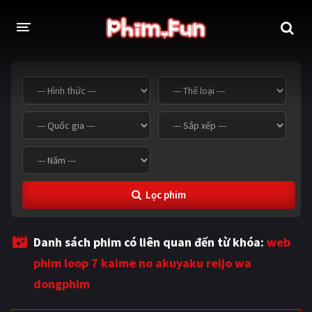
THỂ LOẠI
Thần thoại - Cổ trang
Hành động
Tâm lý
Chiến tranh
Võ thuật - Kiếm hiệp
Nhạc kịch
Lọc phim
Kinh dị
Tội phạm - Hình sự
Phiêu lưu
Hài hước
Danh sách phim có liên quan đến từ khóa:
web
Viễn tưởng
Khoa học - Tài liệu
phim loop 7 kaime no akuyaku reijo wa
Hoạt hình
Thể thao
dongphim
Tình cảm - Lãng mạn
Kỳ ảo