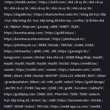
|
https://mm88.center/
|
https://2ok9.com/
|
nhà cái uy tín
|
nhà cái uy
tín
|
nhà cái uy tín
|
nhà cái uy tín
|
nhà cái uy tín
|
nhà cái uy tín
|
https://daga88.my/
|
https://xhamsterlive.radio.fm/
|
bóng đá trực tiếp
|
trực tiếp bóng đá
|
trực tiếp bóng đá hôm nay
|
ca khia
|
tỷ lệ kèo nhà
cái
|
90phut
|
thapcam
|
gavang
|
u888
|
SHBET
|
fly88
|
https://keonhacaitop.com/
|
https://go88.tokyo/
|
https://keonhacai.international/
|
https://phimhayok.tv/
|
https://phimhayok.co/
|
RR88
|
Hitclub
|
789Club
|
ck444
|
GG88
|
https://ok9.works/
|
qh88
|
rr88
|
J88
|
https://gavangtv.llc/
|
luongsontv
|
sunwin
|
hitclub
|
kèo nhà cái
|
AE888 Đăng Nhập
|
Hay88
|
Hay88
|
Hay88
|
Hay88
|
Hay88
|
Hay88
|
hitclub
|
https://mm88.tax/
|
sunwin
|
https://icm88.com/
|
sunwin
|
https://aukuwin.com/
|
GG88
|
RR88
|
shbet
|
XX88
|
Hitclub
|
NHATVIP
|
GOAL123
|
KING88
|
8DAY
|
shbet
|
grandpashabet
|
86bet
|
o8
|
rr88
|
uy88
|
onbet
|
https://go8f.design/
|
alo789
|
KJC
|
FLY88
|
hay.win
|
QS88
|
O8
|
go88
|
Socolive
|
CakhiaTV
|
https://go88play.site
|
CM88
|
8US
|
Phim Moi
|
TD88
|
TD88
|
xoilactv
trực tiếp bóng đá
|
8x bet
|
kjc
|
xx88
|
https://taisunwin.dev
|
Hitclub
|
FABET
|
BIG88
|
Kubet
|
789 club
|
https://ee88-app.sa.com/
|
new88
|