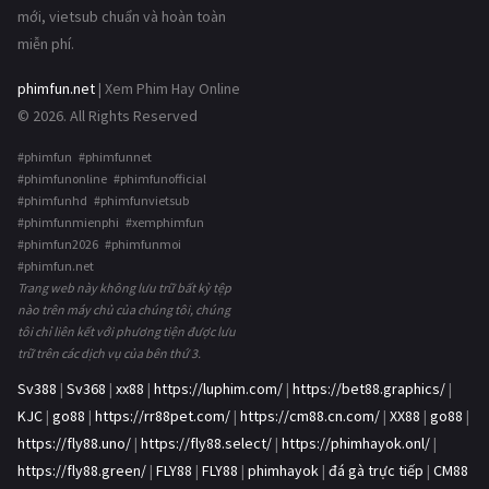
mới, vietsub chuẩn và hoàn toàn
miễn phí.
phimfun.net
| Xem Phim Hay Online
© 2026. All Rights Reserved
#phimfun #phimfunnet
#phimfunonline #phimfunofficial
#phimfunhd #phimfunvietsub
#phimfunmienphi #xemphimfun
#phimfun2026 #phimfunmoi
#phimfun.net
Trang web này không lưu trữ bất kỳ tệp
nào trên máy chủ của chúng tôi, chúng
tôi chỉ liên kết với phương tiện được lưu
trữ trên các dịch vụ của bên thứ 3.
Sv388
|
Sv368
|
xx88
|
https://luphim.com/
|
https://bet88.graphics/
|
KJC
|
go88
|
https://rr88pet.com/
|
https://cm88.cn.com/
|
XX88
|
go88
|
https://fly88.uno/
|
https://fly88.select/
|
https://phimhayok.onl/
|
https://fly88.green/
|
FLY88
|
FLY88
|
phimhayok
|
đá gà trực tiếp
|
CM88