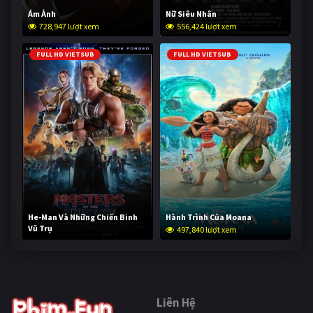
Ám Ảnh
Nữ Siêu Nhân
728,947 lượt xem
556,424 lượt xem
FULL HD VIETSUB
FULL HD VIETSUB
He-Man Và Những Chiến Binh
Hành Trình Của Moana
Vũ Trụ
497,840 lượt xem
247,272 lượt xem
Liên Hệ