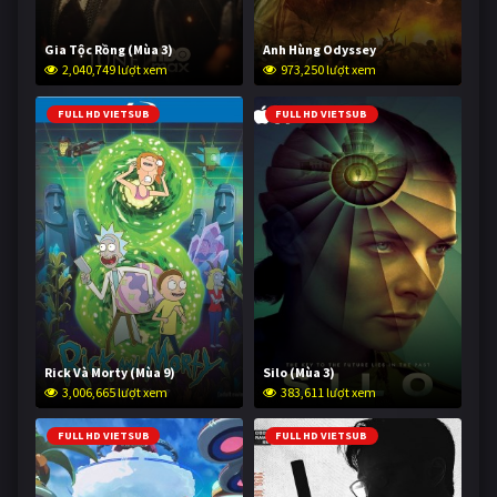
Gia Tộc Rồng (Mùa 3)
Anh Hùng Odyssey
2,040,749 lượt xem
973,250 lượt xem
FULL HD VIETSUB
FULL HD VIETSUB
Rick Và Morty (Mùa 9)
Silo (Mùa 3)
3,006,665 lượt xem
383,611 lượt xem
FULL HD VIETSUB
FULL HD VIETSUB