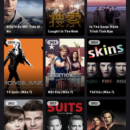
Điệp Viên 007: Tiến Sĩ
In The Soop: Hành
No
Caught In The Web
Trình Tình Bạn
2018
2016
2013
Tổ Quốc (Mùa 7)
Mặt Dày (Mùa 7)
Thể Xác (Mùa 7)
2011
2017
2011