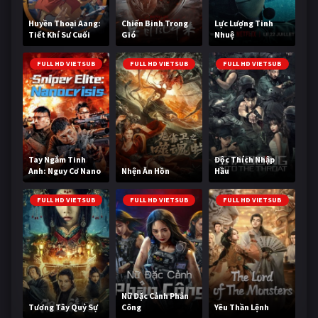
Huyền Thoại Aang:
Chiến Binh Trong
Lực Lượng Tinh
Tiết Khí Sư Cuối
Gió
Nhuệ
Cùng
FULL HD VIETSUB
FULL HD VIETSUB
FULL HD VIETSUB
Tay Ngắm Tinh
Độc Thích Nhập
Anh: Nguy Cơ Nano
Nhện Ăn Hồn
Hầu
FULL HD VIETSUB
FULL HD VIETSUB
FULL HD VIETSUB
Nữ Đặc Cảnh Phản
Tương Tây Quỷ Sự
Công
Yêu Thần Lệnh