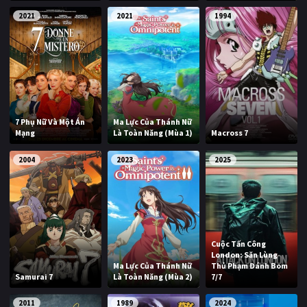
2021
2021
1994
7 Phụ Nữ Và Một Án
Ma Lực Của Thánh Nữ
Mạng
Là Toàn Năng (Mùa 1)
Macross 7
2004
2023
2025
Cuộc Tấn Công
London: Săn Lùng
Ma Lực Của Thánh Nữ
Thủ Phạm Đánh Bom
Samurai 7
Là Toàn Năng (Mùa 2)
7/7
2011
1989
2024