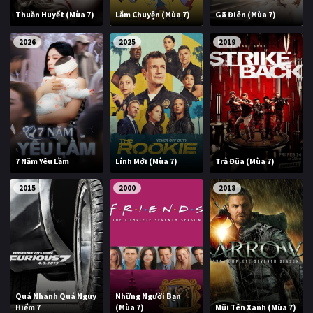
Thuần Huyết (Mùa 7)
Lắm Chuyện (Mùa 7)
Gã Điên (Mùa 7)
2026
2025
2019
7 Năm Yêu Lầm
Lính Mới (Mùa 7)
Trả Đũa (Mùa 7)
2015
2000
2018
Quá Nhanh Quá Nguy
Những Người Bạn
Hiểm 7
(Mùa 7)
Mũi Tên Xanh (Mùa 7)