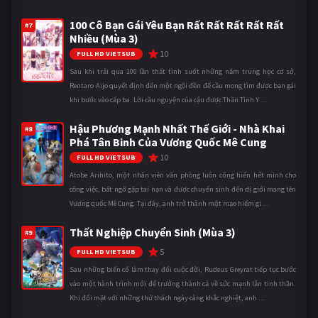
100 Cô Bạn Gái Yêu Bạn Rất Rất Rất Rất Rất
#7
Nhiều (Mùa 3)
10
FULL HD VIETSUB
Sau khi trải qua 100 lần thất tình suốt những năm trung học cơ sở,
Rentaro Aijo quyết định đến một ngôi đền để cầu mong tìm được bạn gái
khi bước vào cấp ba. Lời cầu nguyện của cậu được Thần Tình Y ...
Hậu Phương Mạnh Nhất Thế Giới - Nhà Khai
#8
Phá Tân Binh Của Vương Quốc Mê Cung
10
FULL HD VIETSUB
Atobe Arihito, một nhân viên văn phòng luôn cống hiến hết mình cho
công việc, bất ngờ gặp tai nạn và được chuyển sinh đến dị giới mang tên
Vương quốc Mê Cung. Tại đây, anh trở thành một mạo hiểm gi ...
Thất Nghiệp Chuyển Sinh (Mùa 3)
#9
5
FULL HD VIETSUB
Sau những biến cố làm thay đổi cuộc đời, Rudeus Greyrat tiếp tục bước
vào một hành trình mới để trưởng thành cả về sức mạnh lẫn tinh thần.
Khi đối mặt với những thử thách ngày càng khắc nghiệt, anh ...