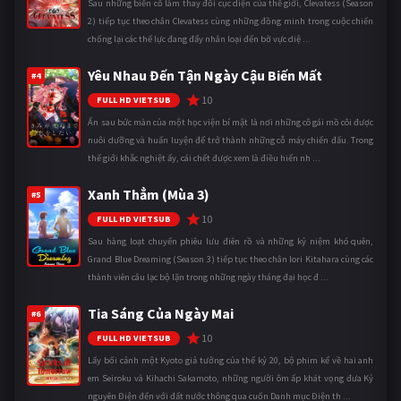
Sau những biến cố làm thay đổi cục diện của thế giới, Clevatess (Season
2) tiếp tục theo chân Clevatess cùng những đồng minh trong cuộc chiến
chống lại các thế lực đang đẩy nhân loại đến bờ vực diệ ...
Yêu Nhau Đến Tận Ngày Cậu Biến Mất
#4
10
FULL HD VIETSUB
Ẩn sau bức màn của một học viện bí mật là nơi những cô gái mồ côi được
nuôi dưỡng và huấn luyện để trở thành những cỗ máy chiến đấu. Trong
thế giới khắc nghiệt ấy, cái chết được xem là điều hiển nh ...
Xanh Thẳm (Mùa 3)
#5
10
FULL HD VIETSUB
Sau hàng loạt chuyến phiêu lưu điên rồ và những kỷ niệm khó quên,
Grand Blue Dreaming (Season 3) tiếp tục theo chân Iori Kitahara cùng các
thành viên câu lạc bộ lặn trong những ngày tháng đại học đ ...
Tia Sáng Của Ngày Mai
#6
10
FULL HD VIETSUB
Lấy bối cảnh một Kyoto giả tưởng của thế kỷ 20, bộ phim kể về hai anh
em Seiroku và Kihachi Sakamoto, những người ôm ấp khát vọng đưa Kỷ
nguyên Điện đến với đất nước thông qua cuốn Danh mục Điện th ...