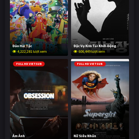
Đảo Hải Tặc
Đặc Vụ Kim Tái Khởi Động
4,222,281 lượt xem
606,449 lượt xem
FULL HD VIETSUB
FULL HD VIETSUB
Ám Ảnh
Nữ Siêu Nhân