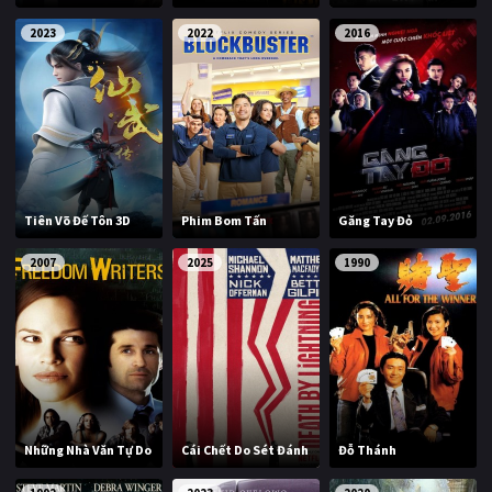
2023
2022
2016
Tiên Võ Đế Tôn 3D
Phim Bom Tấn
Găng Tay Đỏ
2007
2025
1990
Những Nhà Văn Tự Do
Cái Chết Do Sét Đánh
Đỗ Thánh