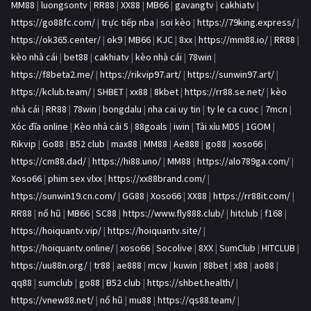
MM88
|
luongsontv
|
RR88
|
XX88
|
MB66
|
gavangtv
|
cakhiatv
|
https://go88fc.com/
|
trực tiếp nba
|
soi kèo
|
https://79king.express/
|
https://ok365.center/
|
ok9
|
MB66
|
KJC
|
8xx
|
https://mm88.io/
|
RR88
|
kèo nhà cái
|
bet88
|
cakhiatv
|
kèo nhà cái
|
78win
|
https://f8beta2.me/
|
https://rikvip97.art/
|
https://sunwin97.art/
|
https://kclub.team/
|
SHBET
|
xx88
|
8kbet
|
https://rr88.se.net/
|
kèo
nhà cái
|
RR88
|
78win
|
bongdalu
|
nha cai uy tin
|
ty le ca cuoc
|
7mcn
|
Xóc đĩa online
|
Kèo nhà cái 5
|
88goals
|
iwin
|
Tài xỉu MD5
|
1GOM
|
Rikvip
|
Go88
|
B52 club
|
max88
|
MM88
|
Ae888
|
go88
|
xoso66
|
https://cm88.dad/
|
https://hi88.uno/
|
MM88
|
https://alo789ga.com/
|
Xoso66
|
phim sex vlxx
|
https://xx88brand.com/
|
https://sunwin19.cn.com/
|
GG88
|
Xoso66
|
XX88
|
https://rr88it.com/
|
RR88
|
nổ hũ
|
MB66
|
SC88
|
https://www.fly888.club/
|
hitclub
|
f168
|
https://hoiquantv.vip/
|
https://hoiquantv.site/
|
https://hoiquantv.online/
|
xoso66
|
Socolive
|
8XX
|
SumClub
|
HITCLUB
|
https://uu88n.org/
|
tr88
|
ae888
|
mcw
|
kuwin
|
88bet
|
x88
|
ao88
|
qq88
|
sumclub
|
go88
|
B52 club
|
https://shbet.health/
|
https://vnew88.net/
|
nổ hũ
|
mu88
|
https://qs88.team/
|