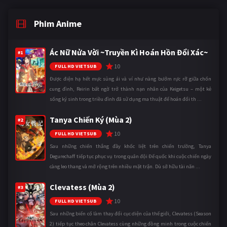
Phim Anime
Ác Nữ Nửa Vời ~Truyền Kì Hoán Hồn Đổi Xác~
#1
10
FULL HD VIETSUB
Được điện hạ hết mực sủng ái và ví như nàng bướm rực rỡ giữa chốn
cung đình, Reirin bất ngờ trở thành nạn nhân của Keigetsu – một kẻ
sống ký sinh trong triều đình đã sử dụng ma thuật để hoán đổi th ...
Tanya Chiến Ký (Mùa 2)
#2
10
FULL HD VIETSUB
Sau những chiến thắng đầy khốc liệt trên chiến trường, Tanya
Degurechaff tiếp tục phục vụ trong quân đội Đế quốc khi cuộc chiến ngày
càng leo thang và mở rộng trên nhiều mặt trận. Dù sở hữu tài năn ...
Clevatess (Mùa 2)
#3
10
FULL HD VIETSUB
Sau những biến cố làm thay đổi cục diện của thế giới, Clevatess (Season
2) tiếp tục theo chân Clevatess cùng những đồng minh trong cuộc chiến