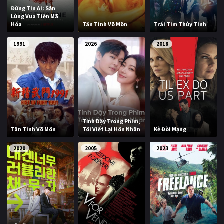
Đừng Tin Ai: Săn
Lùng Vua Tiền Mã
Hóa
Tân Tinh Võ Môn
Trái Tim Thủy Tinh
1991
2026
2018
Tỉnh Dậy Trong Phim,
Tân Tinh Võ Môn
Tôi Viết Lại Hôn Nhân
Kẻ Đòi Mạng
2020
2005
2023