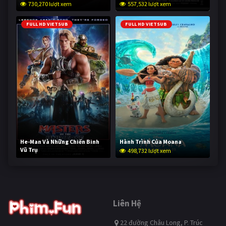
730,270 lượt xem
557,532 lượt xem
FULL HD VIETSUB
FULL HD VIETSUB
He-Man Và Những Chiến Binh
Hành Trình Của Moana
Vũ Trụ
498,732 lượt xem
248,206 lượt xem
Liên Hệ
22 đường Châu Long, P. Trúc