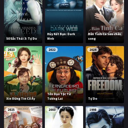
Hủy Kết Bạn: Dark
Bản Tình Ca Sau chấn
50 Sắc Thái 3: Tự Do
Web
song
2023
2022
2024
Tên Đạo Tặc Từ
Xin Đừng Tin Cô Ấy
Tương Lai
Tự Do
2025
2003
1998