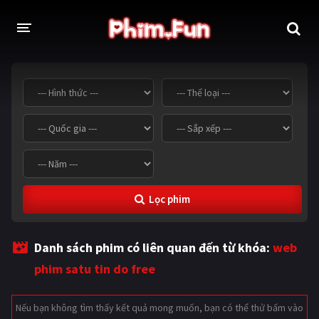
THỂ LOẠI
Thần thoại - Cổ trang
Hành động
Tâm lý
Chiến tranh
Võ thuật - Kiếm hiệp
Nhạc kịch
Lọc phim
Kinh dị
Tội phạm - Hình sự
Phiêu lưu
Hài hước
Danh sách phim có liên quan đến từ khóa:
web
Viễn tưởng
Khoa học - Tài liệu
phim satu tin do free
Hoạt hình
Thể thao
Nếu bạn không tìm thấy kết quả mong muốn, bạn có thể thử bấm vào
Tình cảm - Lãng mạn
Kỳ ảo