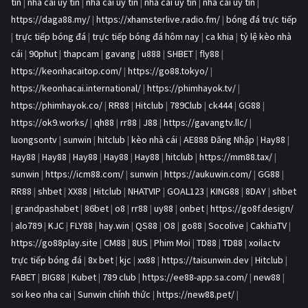
tín
|
nhà cái uy tín
|
nhà cái uy tín
|
nhà cái uy tín
|
nhà cái uy tín
|
https://daga88.my/
|
https://xhamsterlive.radio.fm/
|
bóng đá trực tiếp
|
trực tiếp bóng đá
|
trực tiếp bóng đá hôm nay
|
ca khia
|
tỷ lệ kèo nhà
cái
|
90phut
|
thapcam
|
gavang
|
u888
|
SHBET
|
fly88
|
https://keonhacaitop.com/
|
https://go88.tokyo/
|
https://keonhacai.international/
|
https://phimhayok.tv/
|
https://phimhayok.co/
|
RR88
|
Hitclub
|
789Club
|
ck444
|
GG88
|
https://ok9.works/
|
qh88
|
rr88
|
J88
|
https://gavangtv.llc/
|
luongsontv
|
sunwin
|
hitclub
|
kèo nhà cái
|
AE888 Đăng Nhập
|
Hay88
|
Hay88
|
Hay88
|
Hay88
|
Hay88
|
Hay88
|
hitclub
|
https://mm88.tax/
|
sunwin
|
https://icm88.com/
|
sunwin
|
https://aukuwin.com/
|
GG88
|
RR88
|
shbet
|
XX88
|
Hitclub
|
NHATVIP
|
GOAL123
|
KING88
|
8DAY
|
shbet
|
grandpashabet
|
86bet
|
o8
|
rr88
|
uy88
|
onbet
|
https://go8f.design/
|
alo789
|
KJC
|
FLY88
|
hay.win
|
QS88
|
O8
|
go88
|
Socolive
|
CakhiaTV
|
https://go88play.site
|
CM88
|
8US
|
Phim Moi
|
TD88
|
TD88
|
xoilactv
trực tiếp bóng đá
|
8x bet
|
kjc
|
xx88
|
https://taisunwin.dev
|
Hitclub
|
FABET
|
BIG88
|
Kubet
|
789 club
|
https://ee88-app.sa.com/
|
new88
|
soi keo nha cai
|
Sunwin chính thức
|
https://new88.pet/
|