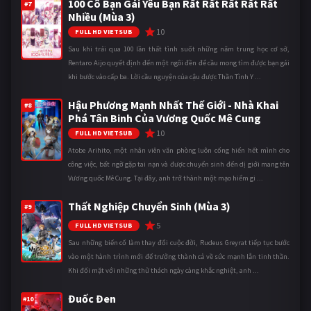
100 Cô Bạn Gái Yêu Bạn Rất Rất Rất Rất Rất
#7
Nhiều (Mùa 3)
10
FULL HD VIETSUB
Sau khi trải qua 100 lần thất tình suốt những năm trung học cơ sở,
Rentaro Aijo quyết định đến một ngôi đền để cầu mong tìm được bạn gái
khi bước vào cấp ba. Lời cầu nguyện của cậu được Thần Tình Y ...
Hậu Phương Mạnh Nhất Thế Giới - Nhà Khai
#8
Phá Tân Binh Của Vương Quốc Mê Cung
10
FULL HD VIETSUB
Atobe Arihito, một nhân viên văn phòng luôn cống hiến hết mình cho
công việc, bất ngờ gặp tai nạn và được chuyển sinh đến dị giới mang tên
Vương quốc Mê Cung. Tại đây, anh trở thành một mạo hiểm gi ...
Thất Nghiệp Chuyển Sinh (Mùa 3)
#9
5
FULL HD VIETSUB
Sau những biến cố làm thay đổi cuộc đời, Rudeus Greyrat tiếp tục bước
vào một hành trình mới để trưởng thành cả về sức mạnh lẫn tinh thần.
Khi đối mặt với những thử thách ngày càng khắc nghiệt, anh ...
Đuốc Đen
#10