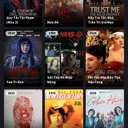
Quy Tắc Tội Phạm
Hãy Tin Tôi: Nhà
(Mùa 2)
Mưa Đỏ
Tiên Tri Giả Mạo
2024
1989
2026
Sát Thủ Hồ Điệp
Phi Tần Mập Báo Thù
Tan-Ti-Ana
Mộng
Hậu Cung
2022
1976
2025