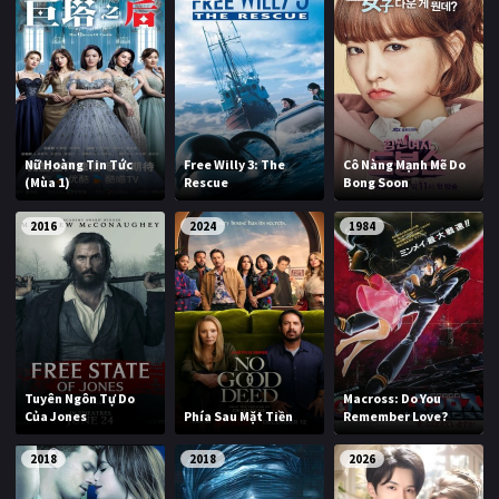
Nữ Hoàng Tin Tức
Free Willy 3: The
Cô Nàng Mạnh Mẽ Do
(Mùa 1)
Rescue
Bong Soon
2016
2024
1984
Tuyên Ngôn Tự Do
Macross: Do You
Của Jones
Phía Sau Mặt Tiền
Remember Love?
2018
2018
2026