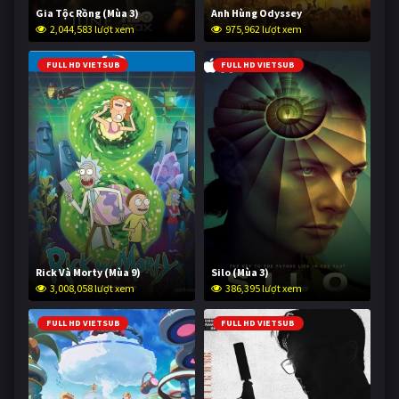
Gia Tộc Rồng (Mùa 3)
Anh Hùng Odyssey
2,044,583 lượt xem
975,962 lượt xem
FULL HD VIETSUB
FULL HD VIETSUB
Rick Và Morty (Mùa 9)
Silo (Mùa 3)
3,008,058 lượt xem
386,395 lượt xem
FULL HD VIETSUB
FULL HD VIETSUB