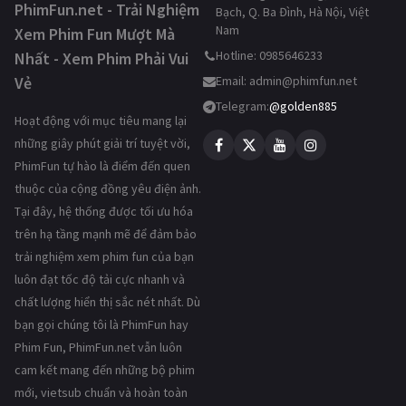
PhimFun.net - Trải Nghiệm
Bạch, Q. Ba Đình, Hà Nội, Việt
Nam
Xem Phim Fun Mượt Mà
Hotline: 0985646233
Nhất - Xem Phim Phải Vui
Vẻ
Email:
admin@phimfun.net
Telegram:
@golden885
Hoạt động với mục tiêu mang lại
những giây phút giải trí tuyệt vời,
PhimFun tự hào là điểm đến quen
thuộc của cộng đồng yêu điện ảnh.
Tại đây, hệ thống được tối ưu hóa
trên hạ tầng mạnh mẽ để đảm bảo
trải nghiệm xem phim fun của bạn
luôn đạt tốc độ tải cực nhanh và
chất lượng hiển thị sắc nét nhất. Dù
bạn gọi chúng tôi là PhimFun hay
Phim Fun, PhimFun.net vẫn luôn
cam kết mang đến những bộ phim
mới, vietsub chuẩn và hoàn toàn