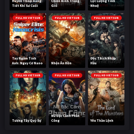
Huyền Thoại Aang:
Chiến Binh Trong
Lực Lượng Tinh
Tiết Khí Sư Cuối
Gió
Nhuệ
Cùng
FULL HD VIETSUB
FULL HD VIETSUB
FULL HD VIETSUB
Tay Ngắm Tinh
Độc Thích Nhập
Anh: Nguy Cơ Nano
Nhện Ăn Hồn
Hầu
FULL HD VIETSUB
FULL HD VIETSUB
FULL HD VIETSUB
Nữ Đặc Cảnh Phản
Tương Tây Quỷ Sự
Công
Yêu Thần Lệnh