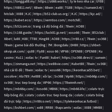
https://tongga88.my/
|
https://s666.works/
|
ty le keo nha cai
|
UY88
|
https://tt8811.net/
|
68win
|
68win
|
ea88
|
TG88
|
https://sunwin3.nl/
|
hitclub
|
XX88
|
KJC
|
https://b52-club.us.org/
|
KJC
|
https://kjc.ad/
|
https://kubet.eco/
|
https://xemtiso.com/
|
motchill
|
https://b52com.io
|
trang cá độ bóng đá
|
78win
|
AO88
|
https://c168.guide/
|
https://luck81.jp.net/
|
xoso66
|
78win
|
B52club
|
Xibet
|
lu88
|
K88
|
TT88
|
King88
|
AO88
|
https://rr88.cz/
|
78win
|
sv368
|
78win
|
game bài đổi thưởng
|
7M
|
Bongdalu
|
DH88
|
https://shbet-
okvip.uk.com/
|
qs88
|
Fly88
|
xoso 66
|
VIP66
|
OPEN88
|
OPEN88
|
Ku
casino
|
Ku11
|
xoilac tv
|
Fun88
|
kubet
|
https://sv368.direct/
|
sunwin
|
https://zinmanga.net
|
https://ee88vie.com/
|
Kubet88
|
78win
|
sv368
|
nhà cái lô đề
|
78win
|
xoilac tv
|
xoso66
|
https://keonhacai55.bet/
|
socolive
|
Alo789
|
Ae888
|
xôi lạc
|
Sv368
|
Vip66
|
https://mb66p.com/
|
sv368
|
truc tiep bong da
|
VIP66
|
https://78winnh.net/
|
https://mb66q.com/
|
Xoso66
|
MB66
|
https://mb66.life/
|
colatv trực
tiếp bóng đá
|
colatv
|
colatv truc tiep bong da
|
colatv
|
colatv bóng
đá trực tiếp
|
https://rr88co.net/
|
https://tylekeonhacai.futbol/
|
https://bshbet.com/
|
xx88
|
RR88
|
thapcamtv
|
xoilac
|
XX88
|
MM88
|