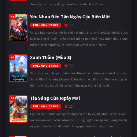
chống lại các thế lực đang đẩy nhân loại đến bờ vực diệ ...
Yêu Nhau Đến Tận Ngày Cậu Biến Mất
#4
10
FULL HD VIETSUB
Ẩn sau bức màn của một học viện bí mật là nơi những cô gái mồ côi được
nuôi dưỡng và huấn luyện để trở thành những cỗ máy chiến đấu. Trong
thế giới khắc nghiệt ấy, cái chết được xem là điều hiển nh ...
Xanh Thẳm (Mùa 3)
#5
10
FULL HD VIETSUB
Sau hàng loạt chuyến phiêu lưu điên rồ và những kỷ niệm khó quên,
Grand Blue Dreaming (Season 3) tiếp tục theo chân Iori Kitahara cùng các
thành viên câu lạc bộ lặn trong những ngày tháng đại học đ ...
Tia Sáng Của Ngày Mai
#6
10
FULL HD VIETSUB
Lấy bối cảnh một Kyoto giả tưởng của thế kỷ 20, bộ phim kể về hai anh
em Seiroku và Kihachi Sakamoto, những người ôm ấp khát vọng đưa Kỷ
nguyên Điện đến với đất nước thông qua cuốn Danh mục Điện th ...