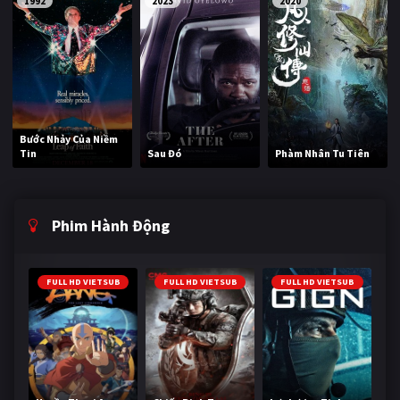
1992
2023
2020
Bước Nhảy Của Niềm
Tin
Sau Đó
Phàm Nhân Tu Tiên
Phim Hành Động
FULL HD VIETSUB
FULL HD VIETSUB
FULL HD VIETSUB