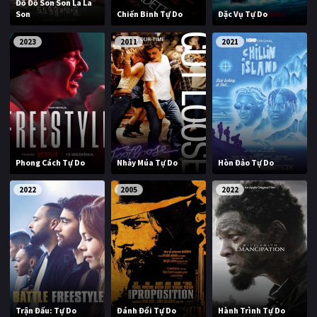
Đồ Đồ Son Son La La
Son
Chiến Binh Tự Do
Đặc Vụ Tự Do
2023
2011
2021
Phong Cách Tự Do
Nhảy Múa Tự Do
Hòn Đảo Tự Do
2022
2005
2022
Trận Đấu: Tự Do
Đánh Đổi Tự Do
Hành Trình Tự Do