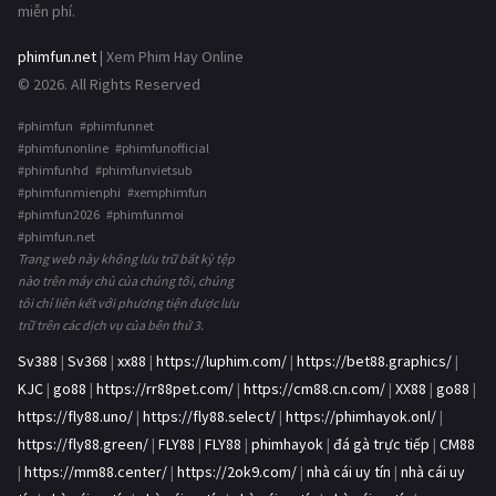
miễn phí.
phimfun.net
| Xem Phim Hay Online
© 2026. All Rights Reserved
#phimfun #phimfunnet
#phimfunonline #phimfunofficial
#phimfunhd #phimfunvietsub
#phimfunmienphi #xemphimfun
#phimfun2026 #phimfunmoi
#phimfun.net
Trang web này không lưu trữ bất kỳ tệp
nào trên máy chủ của chúng tôi, chúng
tôi chỉ liên kết với phương tiện được lưu
trữ trên các dịch vụ của bên thứ 3.
Sv388
|
Sv368
|
xx88
|
https://luphim.com/
|
https://bet88.graphics/
|
KJC
|
go88
|
https://rr88pet.com/
|
https://cm88.cn.com/
|
XX88
|
go88
|
https://fly88.uno/
|
https://fly88.select/
|
https://phimhayok.onl/
|
https://fly88.green/
|
FLY88
|
FLY88
|
phimhayok
|
đá gà trực tiếp
|
CM88
|
https://mm88.center/
|
https://2ok9.com/
|
nhà cái uy tín
|
nhà cái uy