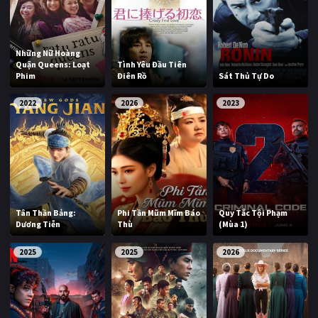
Những Nữ Hoàng
Quận Queens: Loạt
Tình Yêu Đầu Tiên
Phim
Điên Rồ
Sát Thủ Tự Do
2022
2026
2023
Tân Thần Bảng:
Phi Tần Mũm Mĩm Báo
Quy Tắc Tội Phạm
Dương Tiễn
Thù
(Mùa 1)
2025
2025
2026