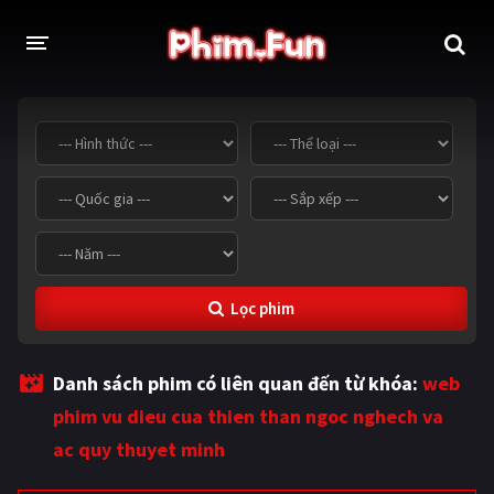
THỂ LOẠI
Thần thoại - Cổ trang
Hành động
Tâm lý
Chiến tranh
Võ thuật - Kiếm hiệp
Nhạc kịch
Lọc phim
Kinh dị
Tội phạm - Hình sự
Phiêu lưu
Hài hước
Danh sách phim có liên quan đến từ khóa:
web
Viễn tưởng
Khoa học - Tài liệu
phim vu dieu cua thien than ngoc nghech va
Hoạt hình
Thể thao
ac quy thuyet minh
Tình cảm - Lãng mạn
Kỳ ảo