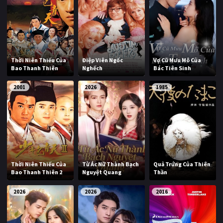
Thời Niên Thiếu Của
Điệp Viên Ngốc
Vợ Cũ Mưu Mô Của
Bao Thanh Thiên
Nghếch
Bác Tiên Sinh
2001
2026
1985
Thời Niên Thiếu Của
Từ Ác Nữ Thành Bạch
Quả Trứng Của Thiên
Bao Thanh Thiên 2
Nguyệt Quang
Thần
2026
2026
2016