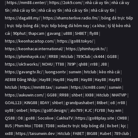
|
https://mm88.center/
|
https://2ok9.com/
|
nhà cái uy tín
|
nhà cái uy
tín
|
nhà cái uy tín
|
nhà cái uy tín
|
nhà cái uy tín
|
nhà cái uy tín
|
https://daga88.my/
|
https://xhamsterlive.radio.fm/
|
bóng đá trực tiếp
|
trực tiếp bóng đá
|
trực tiếp bóng đá hôm nay
|
ca khia
|
tỷ lệ kèo nhà
cái
|
90phut
|
thapcam
|
gavang
|
u888
|
SHBET
|
fly88
|
https://keonhacaitop.com/
|
https://go88.tokyo/
|
https://keonhacai.international/
|
https://phimhayok.tv/
|
https://phimhayok.co/
|
RR88
|
Hitclub
|
789Club
|
ck444
|
GG88
|
https://ok9.works/
|
NOHU
|
TT88
|
789P
|
qh88
|
rr88
|
J88
|
https://gavangtv.llc/
|
luongsontv
|
sunwin
|
hitclub
|
kèo nhà cái
|
AE888 Đăng Nhập
|
Hay88
|
Hay88
|
Hay88
|
Hay88
|
Hay88
|
Hay88
|
hitclub
|
https://mm88.tax/
|
sunwin
|
https://icm88.com/
|
sunwin
|
https://aukuwin.com/
|
GG88
|
RR88
|
shbet
|
XX88
|
Hitclub
|
NHATVIP
|
GOAL123
|
KING88
|
8DAY
|
shbet
|
grandpashabet
|
86bet
|
o8
|
rr88
|
uy88
|
onbet
|
https://go8f.design/
|
alo789
|
KJC
|
FLY88
|
hay.win
|
QS88
|
O8
|
go88
|
Socolive
|
CakhiaTV
|
https://go88play.site
|
CM88
|
8US
|
Phim Moi
|
TD88
|
TD88
|
xoilactv trực tiếp bóng đá
|
8x bet
|
kjc
|
xx88
|
https://taisunwin.dev
|
Hitclub
|
FABET
|
BIG88
|
Kubet
|
789 club
|