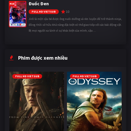
Đuốc Đen
#10
10
FULL HD VIETSUB
Jirô là một cậu bé được ông nuôi dưỡng và rèn luyện để trở thành ninja,
đồng thời sở hữu khả năng đặc biệt có thể giao tiếp với các loài động vật.
Bị mọi người xa lánh vì sự khác biệt của mình, cậu ...
Phim được xem nhiều
FULL HD VIETSUB
FULL HD VIETSUB