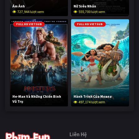
Ám Ảnh
Nữ Siêu Nhân
727,944 lượt xem
555,700 lượt xem
FULL HD VIETSUB
FULL HD VIETSUB
He-Man Và Những Chiến Binh
Hành Trình Của Moana
Vũ Trụ
497,174 lượt xem
246,367 lượt xem
Liên Hệ