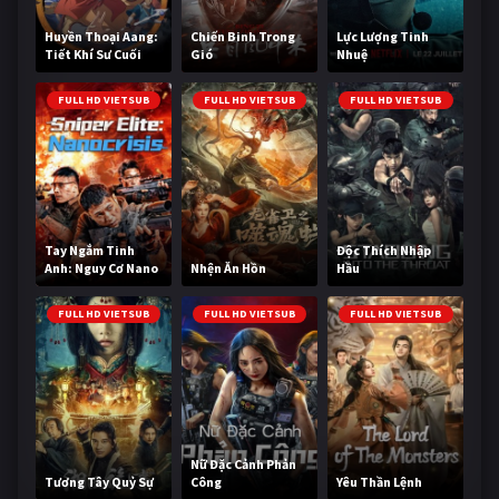
Huyền Thoại Aang:
Chiến Binh Trong
Lực Lượng Tinh
Tiết Khí Sư Cuối
Gió
Nhuệ
Cùng
FULL HD VIETSUB
FULL HD VIETSUB
FULL HD VIETSUB
Tay Ngắm Tinh
Độc Thích Nhập
Anh: Nguy Cơ Nano
Nhện Ăn Hồn
Hầu
FULL HD VIETSUB
FULL HD VIETSUB
FULL HD VIETSUB
Nữ Đặc Cảnh Phản
Tương Tây Quỷ Sự
Công
Yêu Thần Lệnh