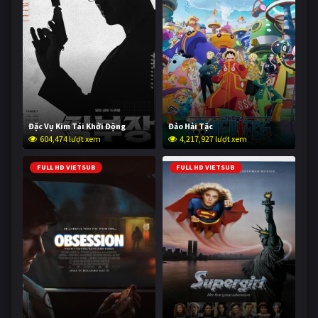
Đặc Vụ Kim Tái Khởi Động
Đảo Hải Tặc
604,474 lượt xem
4,217,927 lượt xem
FULL HD VIETSUB
FULL HD VIETSUB