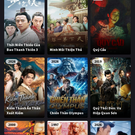
Thời Niên Thiếu Của
Bao Thanh Thiên 3
Minh Môi Thiện Thú
Quỷ Cẩu
2026
2026
2019
Kiếm Thánh Ẩn Thân
Quỷ Thổi Đèn: Vu
Xuất Kiếm
Chiến Thần Olympus
Hiệp Quan Sơn
2000
1997
2026