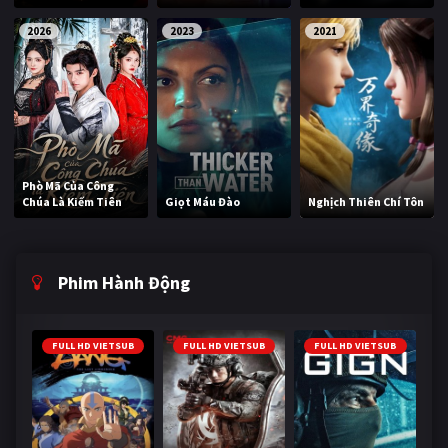
2026
2023
2021
Phò Mã Của Công
Chúa Là Kiếm Tiên
Giọt Máu Đào
Nghịch Thiên Chí Tôn
Phim Hành Động
FULL HD VIETSUB
FULL HD VIETSUB
FULL HD VIETSUB