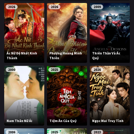
2026
2026
2009
Ác Nữ Đệ Nhất Kinh
Phượng Hoàng Minh
Thiên Thần Và Ác
Thành
Thiên
Quỷ
2000
2025
2026
Nam Thân Nữ Ái
Tiệm Ăn Của Quỷ
Ngọc Mai Truy Tình
2006
2025
2023