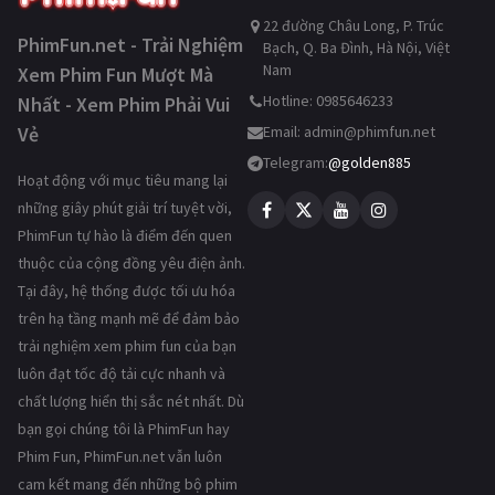
22 đường Châu Long, P. Trúc
PhimFun.net - Trải Nghiệm
Bạch, Q. Ba Đình, Hà Nội, Việt
Nam
Xem Phim Fun Mượt Mà
Hotline: 0985646233
Nhất - Xem Phim Phải Vui
Vẻ
Email:
admin@phimfun.net
Telegram:
@golden885
Hoạt động với mục tiêu mang lại
những giây phút giải trí tuyệt vời,
PhimFun tự hào là điểm đến quen
thuộc của cộng đồng yêu điện ảnh.
Tại đây, hệ thống được tối ưu hóa
trên hạ tầng mạnh mẽ để đảm bảo
trải nghiệm xem phim fun của bạn
luôn đạt tốc độ tải cực nhanh và
chất lượng hiển thị sắc nét nhất. Dù
bạn gọi chúng tôi là PhimFun hay
Phim Fun, PhimFun.net vẫn luôn
cam kết mang đến những bộ phim