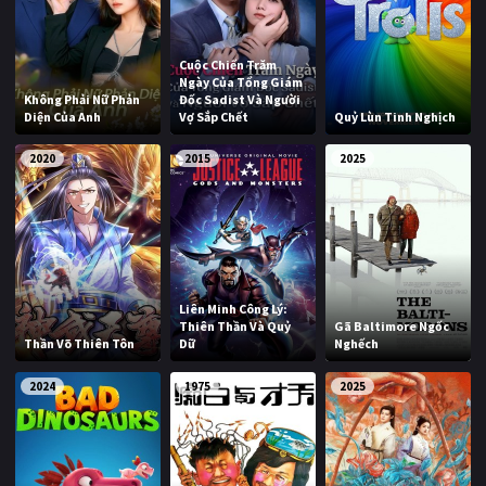
Cuộc Chiến Trăm
Ngày Của Tổng Giám
Không Phải Nữ Phản
Đốc Sadist Và Người
Diện Của Anh
Vợ Sắp Chết
Quỷ Lùn Tinh Nghịch
2020
2015
2025
Liên Minh Công Lý:
Thiên Thần Và Quỷ
Gã Baltimore Ngốc
Thần Võ Thiên Tôn
Dữ
Nghếch
2024
1975
2025