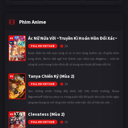
Phim Anime
Ác Nữ Nửa Vời ~Truyền Kì Hoán Hồn Đổi Xác~
#1
10
FULL HD VIETSUB
Được điện hạ hết mực sủng ái và ví như nàng bướm rực rỡ giữa chốn
cung đình, Reirin bất ngờ trở thành nạn nhân của Keigetsu – một kẻ
sống ký sinh trong triều đình đã sử dụng ma thuật để hoán đổi th ...
Tanya Chiến Ký (Mùa 2)
#2
10
FULL HD VIETSUB
Sau những chiến thắng đầy khốc liệt trên chiến trường, Tanya
Degurechaff tiếp tục phục vụ trong quân đội Đế quốc khi cuộc chiến ngày
càng leo thang và mở rộng trên nhiều mặt trận. Dù sở hữu tài năn ...
Clevatess (Mùa 2)
#3
10
FULL HD VIETSUB