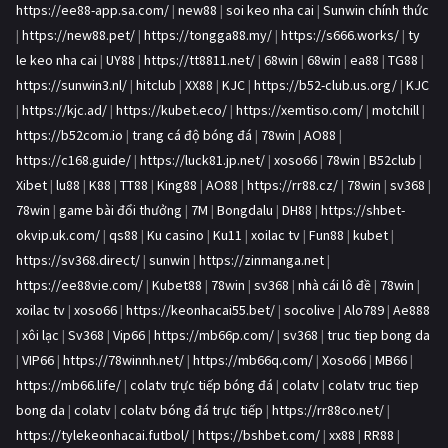
https://ee88-app.sa.com/
|
new88
|
soi keo nha cai
|
Sunwin chính thức
|
https://new88.pet/
|
https://tongga88.my/
|
https://s666.works/
|
ty
le keo nha cai
|
UY88
|
https://tt8811.net/
|
68win
|
68win
|
ea88
|
TG88
|
https://sunwin3.nl/
|
hitclub
|
XX88
|
KJC
|
https://b52-club.us.org/
|
KJC
|
https://kjc.ad/
|
https://kubet.eco/
|
https://xemtiso.com/
|
motchill
|
https://b52com.io
|
trang cá độ bóng đá
|
78win
|
AO88
|
https://c168.guide/
|
https://luck81.jp.net/
|
xoso66
|
78win
|
B52club
|
Xibet
|
lu88
|
K88
|
TT88
|
King88
|
AO88
|
https://rr88.cz/
|
78win
|
sv368
|
78win
|
game bài đổi thưởng
|
7M
|
Bongdalu
|
DH88
|
https://shbet-
okvip.uk.com/
|
qs88
|
Ku casino
|
Ku11
|
xoilac tv
|
Fun88
|
kubet
|
https://sv368.direct/
|
sunwin
|
https://zinmanga.net
|
https://ee88vie.com/
|
Kubet88
|
78win
|
sv368
|
nhà cái lô đề
|
78win
|
xoilac tv
|
xoso66
|
https://keonhacai55.bet/
|
socolive
|
Alo789
|
Ae888
|
xôi lạc
|
Sv368
|
Vip66
|
https://mb66p.com/
|
sv368
|
truc tiep bong da
|
VIP66
|
https://78winnh.net/
|
https://mb66q.com/
|
Xoso66
|
MB66
|
https://mb66.life/
|
colatv trực tiếp bóng đá
|
colatv
|
colatv truc tiep
bong da
|
colatv
|
colatv bóng đá trực tiếp
|
https://rr88co.net/
|
https://tylekeonhacai.futbol/
|
https://bshbet.com/
|
xx88
|
RR88
|