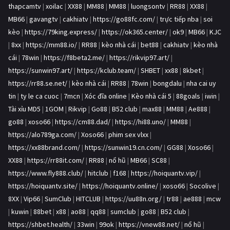
thapcamtv
|
xoilac
|
XX88
|
MM88
|
MM88
|
luongsontv
|
RR88
|
XX88
|
MB66
|
gavangtv
|
cakhiatv
|
https://go88fc.com/
|
trực tiếp nba
|
soi
kèo
|
https://79king.express/
|
https://ok365.center/
|
ok9
|
MB66
|
KJC
|
8xx
|
https://mm88.io/
|
RR88
|
kèo nhà cái
|
bet88
|
cakhiatv
|
kèo nhà
cái
|
78win
|
https://f8beta2.me/
|
https://rikvip97.art/
|
https://sunwin97.art/
|
https://kclub.team/
|
SHBET
|
xx88
|
8kbet
|
https://rr88.se.net/
|
kèo nhà cái
|
RR88
|
78win
|
bongdalu
|
nha cai uy
tin
|
ty le ca cuoc
|
7mcn
|
Xóc đĩa online
|
Kèo nhà cái 5
|
88goals
|
iwin
|
Tài xỉu MD5
|
1GOM
|
Rikvip
|
Go88
|
B52 club
|
max88
|
MM88
|
Ae888
|
go88
|
xoso66
|
https://cm88.dad/
|
https://hi88.uno/
|
MM88
|
https://alo789ga.com/
|
Xoso66
|
phim sex vlxx
|
https://xx88brand.com/
|
https://sunwin19.cn.com/
|
GG88
|
Xoso66
|
XX88
|
https://rr88it.com/
|
RR88
|
nổ hũ
|
MB66
|
SC88
|
https://www.fly888.club/
|
hitclub
|
f168
|
https://hoiquantv.vip/
|
https://hoiquantv.site/
|
https://hoiquantv.online/
|
xoso66
|
Socolive
|
8XX
|
Vip66
|
SumClub
|
HITCLUB
|
https://uu88n.org/
|
tr88
|
ae888
|
mcw
|
kuwin
|
88bet
|
x88
|
ao88
|
qq88
|
sumclub
|
go88
|
B52 club
|
https://shbet.health/
|
33win
|
99ok
|
https://vnew88.net/
|
nổ hũ
|