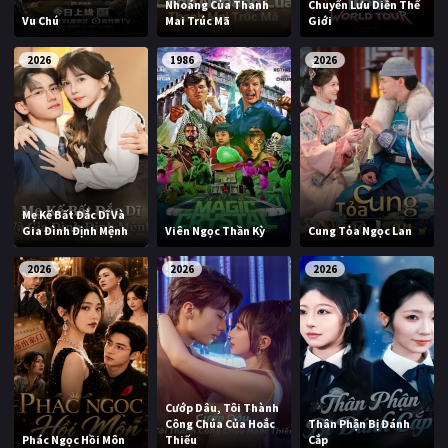
Nhoáng Của Thanh
Chuyến Lưu Diễn Thế
Vu Chú
Mai Trúc Mã
Giới
2026
1986
2026
Mẹ Kế Bất Đắc Dĩ Và
Gia Đình Định Mệnh
Viên Ngọc Thần Kỳ
Cung Tỏa Ngọc Lan
2026
2026
2026
Cướp Dâu, Tôi Thành
Công Chúa Của Hoắc
Thân Phận Bị Đánh
Phác Ngọc Hồi Môn
Thiếu
Cắp