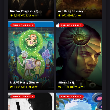
Gia Tộc Rồng (Mùa 3)
Anh Hùng Odyssey
2,037,641 lượt xem
971,480 lượt xem
FULL HD VIETSUB
FULL HD VIETSUB
Rick Và Morty (Mùa 9)
Silo (Mùa 3)
3,005,534 lượt xem
381,098 lượt xem
FULL HD VIETSUB
FULL HD VIETSUB