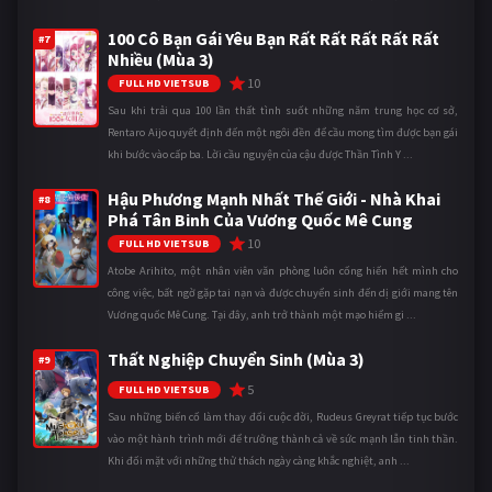
100 Cô Bạn Gái Yêu Bạn Rất Rất Rất Rất Rất
#7
Nhiều (Mùa 3)
10
FULL HD VIETSUB
Sau khi trải qua 100 lần thất tình suốt những năm trung học cơ sở,
Rentaro Aijo quyết định đến một ngôi đền để cầu mong tìm được bạn gái
khi bước vào cấp ba. Lời cầu nguyện của cậu được Thần Tình Y ...
Hậu Phương Mạnh Nhất Thế Giới - Nhà Khai
#8
Phá Tân Binh Của Vương Quốc Mê Cung
10
FULL HD VIETSUB
Atobe Arihito, một nhân viên văn phòng luôn cống hiến hết mình cho
công việc, bất ngờ gặp tai nạn và được chuyển sinh đến dị giới mang tên
Vương quốc Mê Cung. Tại đây, anh trở thành một mạo hiểm gi ...
Thất Nghiệp Chuyển Sinh (Mùa 3)
#9
5
FULL HD VIETSUB
Sau những biến cố làm thay đổi cuộc đời, Rudeus Greyrat tiếp tục bước
vào một hành trình mới để trưởng thành cả về sức mạnh lẫn tinh thần.
Khi đối mặt với những thử thách ngày càng khắc nghiệt, anh ...