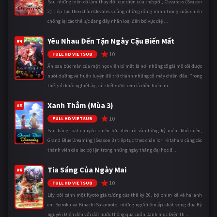
Sau những biến cố làm thay đổi cục diện của thế giới, Clevatess (Season
2) tiếp tục theo chân Clevatess cùng những đồng minh trong cuộc chiến
chống lại các thế lực đang đẩy nhân loại đến bờ vực diệ ...
Yêu Nhau Đến Tận Ngày Cậu Biến Mất
#4
10
FULL HD VIETSUB
Ẩn sau bức màn của một học viện bí mật là nơi những cô gái mồ côi được
nuôi dưỡng và huấn luyện để trở thành những cỗ máy chiến đấu. Trong
thế giới khắc nghiệt ấy, cái chết được xem là điều hiển nh ...
Xanh Thẳm (Mùa 3)
#5
10
FULL HD VIETSUB
Sau hàng loạt chuyến phiêu lưu điên rồ và những kỷ niệm khó quên,
Grand Blue Dreaming (Season 3) tiếp tục theo chân Iori Kitahara cùng các
thành viên câu lạc bộ lặn trong những ngày tháng đại học đ ...
Tia Sáng Của Ngày Mai
#6
10
FULL HD VIETSUB
Lấy bối cảnh một Kyoto giả tưởng của thế kỷ 20, bộ phim kể về hai anh
em Seiroku và Kihachi Sakamoto, những người ôm ấp khát vọng đưa Kỷ
nguyên Điện đến với đất nước thông qua cuốn Danh mục Điện th ...