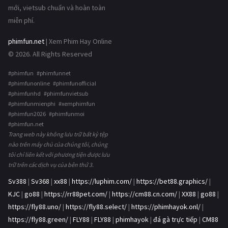
mới, vietsub chuẩn và hoàn toàn
miễn phí.
phimfun.net
| Xem Phim Hay Online
© 2026. All Rights Reserved
#phimfun #phimfunnet
#phimfunonline #phimfunofficial
#phimfunhd #phimfunvietsub
#phimfunmienphi #xemphimfun
#phimfun2026 #phimfunmoi
#phimfun.net
Trang web này không lưu trữ bất kỳ tệp
nào trên máy chủ của chúng tôi, chúng
tôi chỉ liên kết với phương tiện được lưu
trữ trên các dịch vụ của bên thứ 3.
Sv388
|
Sv368
|
xx88
|
https://luphim.com/
|
https://bet88.graphics/
|
KJC
|
go88
|
https://rr88pet.com/
|
https://cm88.cn.com/
|
XX88
|
go88
|
https://fly88.uno/
|
https://fly88.select/
|
https://phimhayok.onl/
|
https://fly88.green/
|
FLY88
|
FLY88
|
phimhayok
|
đá gà trực tiếp
|
CM88