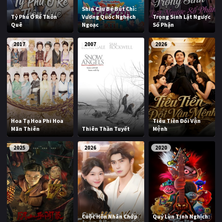
Shin Cậu Bé Bút Chì:
Tỷ Phú Ở Rể Thôn
Vương Quốc Nghệch
Trọng Sinh Lật Ngược
Quê
Ngoạc
Số Phận
2017
2007
2026
Hoa Tạ Hoa Phi Hoa
Tiêu Tiền Đổi Vận
Mãn Thiên
Thiên Thần Tuyết
Mệnh
2025
2026
2020
Cuộc Hôn Nhân Chớp
Quỷ Lùn Tinh Nghịch: