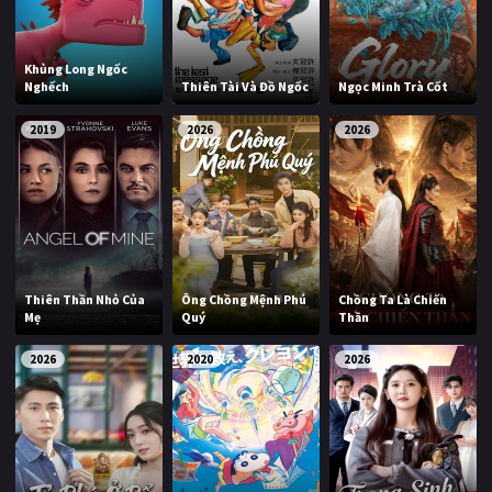
Khủng Long Ngốc
Nghếch
Thiên Tài Và Đồ Ngốc
Ngọc Minh Trà Cốt
2019
2026
2026
Thiên Thần Nhỏ Của
Ông Chồng Mệnh Phú
Chồng Ta Là Chiến
Mẹ
Quý
Thần
2026
2020
2026