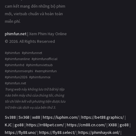
cam kết mang đến những bộ phim
mới, vietsub chuẩn và hoàn toàn
miễn phí.
phimfun.net
| Xem Phim Hay Online
© 2026. All Rights Reserved
#phimfun #phimfunnet
#phimfunonline #phimfunofficial
#phimfunhd #phimfunvietsub
#phimfunmienphi #xemphimfun
#phimfun2026 #phimfunmoi
#phimfun.net
Trang web này không lưu trữ bất kỳ tệp
nào trên máy chủ của chúng tôi, chúng
tôi chỉ liên kết với phương tiện được lưu
trữ trên các dịch vụ của bên thứ 3.
Sv388
|
Sv368
|
xx88
|
https://luphim.com/
|
https://bet88.graphics/
|
KJC
|
go88
|
https://rr88pet.com/
|
https://cm88.cn.com/
|
XX88
|
go88
|
https://fly88.uno/
|
https://fly88.select/
|
https://phimhayok.onl/
|