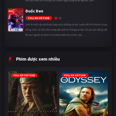
Khi đối mặt với những thử thách ngày càng khắc nghiệt, anh ...
Đuốc Đen
#10
10
FULL HD VIETSUB
Jirô là một cậu bé được ông nuôi dưỡng và rèn luyện để trở thành ninja,
đồng thời sở hữu khả năng đặc biệt có thể giao tiếp với các loài động vật.
Bị mọi người xa lánh vì sự khác biệt của mình, cậu ...
Phim được xem nhiều
FULL HD VIETSUB
FULL HD VIETSUB