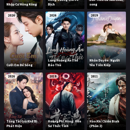
Nhập Cư Hồng Kông
Địch
song
2026
2026
2019
Long Hoàng Ẩn Thế
Nhân Duyên: Người
Cưới Em Để Sống
Báo Thù
Yêu Tiên Kiếp
2026
2019
2011
Tổng Tài Giả Khờ Bị
Hoàng Phi Hồng: Hồn
Hào Khí Chiến Binh
Phát Hiện
Sư Thức Tỉnh
(Phần 2)