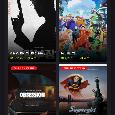
Đặc Vụ Kim Tái Khởi Động
Đảo Hải Tặc
597,768 lượt xem
4,207,519 lượt xem
FULL HD VIETSUB
FULL HD VIETSUB