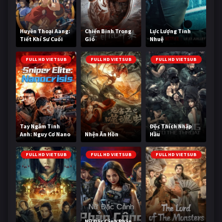
Huyền Thoại Aang:
Chiến Binh Trong
Lực Lượng Tinh
Tiết Khí Sư Cuối
Gió
Nhuệ
Cùng
FULL HD VIETSUB
FULL HD VIETSUB
FULL HD VIETSUB
Tay Ngắm Tinh
Độc Thích Nhập
Anh: Nguy Cơ Nano
Nhện Ăn Hồn
Hầu
FULL HD VIETSUB
FULL HD VIETSUB
FULL HD VIETSUB
Nữ Đặc Cảnh Phản