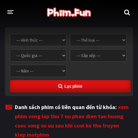
THỂ LOẠI
Thần thoại - Cổ trang
Hành động
Tâm lý
Chiến tranh
Võ thuật - Kiếm hiệp
Nhạc kịch
Lọc phim
Kinh dị
Tội phạm - Hình sự
Phiêu lưu
Hài hước
Danh sách phim có liên quan đến từ khóa:
xem
Viễn tưởng
Khoa học - Tài liệu
phim vong lap thu 7 nu phan dien tan huong
Hoạt hình
Thể thao
cuoc song vo uu sau khi cuoi ke thu truyen
kiep motphim
Tình cảm - Lãng mạn
Kỳ ảo