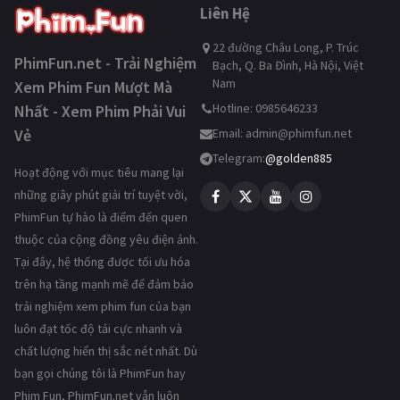
Liên Hệ
22 đường Châu Long, P. Trúc
PhimFun.net - Trải Nghiệm
Bạch, Q. Ba Đình, Hà Nội, Việt
Nam
Xem Phim Fun Mượt Mà
Hotline: 0985646233
Nhất - Xem Phim Phải Vui
Vẻ
Email:
admin@phimfun.net
Telegram:
@golden885
Hoạt động với mục tiêu mang lại
những giây phút giải trí tuyệt vời,
PhimFun tự hào là điểm đến quen
thuộc của cộng đồng yêu điện ảnh.
Tại đây, hệ thống được tối ưu hóa
trên hạ tầng mạnh mẽ để đảm bảo
trải nghiệm xem phim fun của bạn
luôn đạt tốc độ tải cực nhanh và
chất lượng hiển thị sắc nét nhất. Dù
bạn gọi chúng tôi là PhimFun hay
Phim Fun, PhimFun.net vẫn luôn