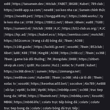
xx88
|
https://taisunwin.dev
|
Hitclub
|
FABET
|
BIG88
|
Kubet
|
789 club
|
https://ee88-app.sa.com/
|
new88
|
soi keo nha cai
|
Sunwin chính thức
|
https://new88.pet/
|
https://tongga88.my/
|
https://s666.works/
|
ty
le keo nha cai
|
UY88
|
https://tt8811.net/
|
68win
|
68win
|
ea88
|
TG88
|
https://sunwin3.nl/
|
hitclub
|
XX88
|
KJC
|
https://b52-club.us.org/
|
KJC
|
https://kjc.ad/
|
https://kubet.eco/
|
https://xemtiso.com/
|
motchill
|
https://b52com.io
|
trang cá độ bóng đá
|
78win
|
AO88
|
https://c168.guide/
|
https://luck81.jp.net/
|
xoso66
|
78win
|
B52club
|
Xibet
|
lu88
|
K88
|
TT88
|
King88
|
AO88
|
https://rr88.cz/
|
78win
|
sv368
|
78win
|
game bài đổi thưởng
|
7M
|
Bongdalu
|
DH88
|
https://shbet-
okvip.uk.com/
|
qs88
|
Ku casino
|
Ku11
|
xoilac tv
|
Fun88
|
kubet
|
https://sv368.direct/
|
sunwin
|
https://zinmanga.net
|
https://ee88vie.com/
|
Kubet88
|
78win
|
sv368
|
nhà cái lô đề
|
78win
|
xoilac tv
|
xoso66
|
https://keonhacai55.bet/
|
socolive
|
Alo789
|
Ae888
|
xôi lạc
|
vip66
|
Sv368
|
Vip66
|
https://mb66p.com/
|
sv368
|
truc tiep
bong da
|
VIP66
|
https://78winnh.net/
|
https://mb66q.com/
|
Xoso66
|
MB66
|
https://mb66.life/
|
colatv trực tiếp bóng đá
|
colatv
|
colatv
truc tiep bong da
|
colatv
|
colatv bóng đá trực tiếp
|