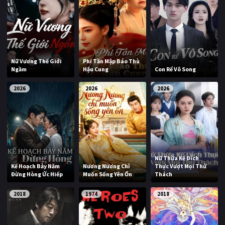
Nữ Vương Thế Giới
Phi Tần Mập Báo Thù
Ngầm
Hậu Cung
Con Rể Vô Song
2026
2026
2026
Nữ Thừa Kế Đích
Kế Hoạch Bảy Năm
Nương Nương Chỉ
Thực Vượt Mọi Thử
Đừng Hòng Ức Hiếp
Muốn Sống Yên Ổn
Thách
2018
1974
2018