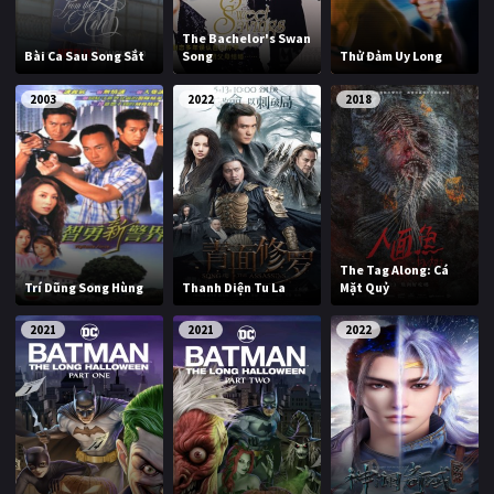
The Bachelor's Swan
Bài Ca Sau Song Sắt
Song
Thử Đảm Uy Long
2003
2022
2018
The Tag Along: Cá
Trí Dũng Song Hùng
Thanh Diện Tu La
Mặt Quỷ
2021
2021
2022