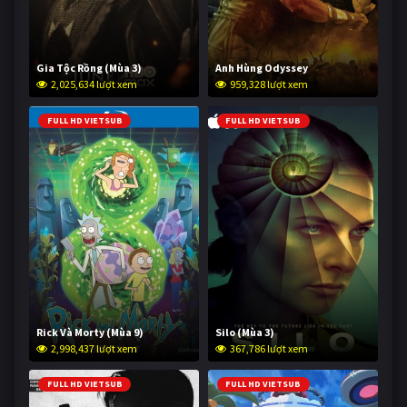
Gia Tộc Rồng (Mùa 3)
Anh Hùng Odyssey
2,025,634 lượt xem
959,328 lượt xem
FULL HD VIETSUB
FULL HD VIETSUB
Rick Và Morty (Mùa 9)
Silo (Mùa 3)
2,998,437 lượt xem
367,786 lượt xem
FULL HD VIETSUB
FULL HD VIETSUB