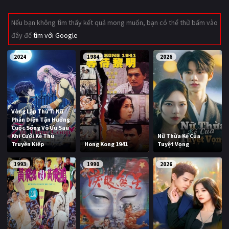
Giật gân
Gia đình
Nếu bạn không tìm thấy kết quả mong muốn, bạn có thể thử bấm vào
đây để
tìm với Google
Bí ẩn
Lịch sử
Viễn Tây
Tiểu sử
2024
1984
2026
GameShow
DramaTV
QUỐC GIA
Vòng Lặp Thứ 7: Nữ
Phản Diện Tận Hưởng
Âu - Mỹ
Trung Quốc - Hồng Kông
Cuộc Sống Vô Ưu Sau
Khi Cưới Kẻ Thù
Nữ Thừa Kế Của
Truyền Kiếp
Hong Kong 1941
Tuyệt Vọng
Hàn Quốc
Nhật Bản
1993
1990
2026
Ấn Độ
Việt Nam
Tổng hợp
CẬP NHẬT