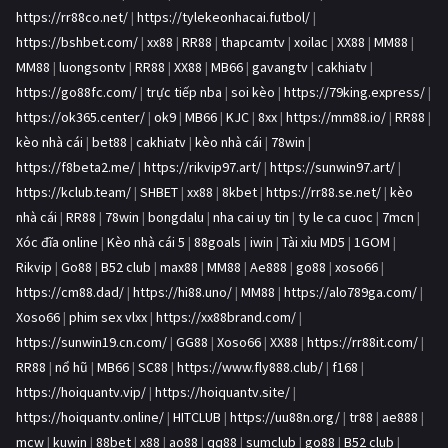
https://rr88co.net/
|
https://tylekeonhacai.futbol/
|
https://bshbet.com/
|
xx88
|
RR88
|
thapcamtv
|
xoilac
|
XX88
|
MM88
|
MM88
|
luongsontv
|
RR88
|
XX88
|
MB66
|
gavangtv
|
cakhiatv
|
https://go88fc.com/
|
trực tiếp nba
|
soi kèo
|
https://79king.express/
|
https://ok365.center/
|
ok9
|
MB66
|
KJC
|
8xx
|
https://mm88.io/
|
RR88
|
kèo nhà cái
|
bet88
|
cakhiatv
|
kèo nhà cái
|
78win
|
https://f8beta2.me/
|
https://rikvip97.art/
|
https://sunwin97.art/
|
https://kclub.team/
|
SHBET
|
xx88
|
8kbet
|
https://rr88.se.net/
|
kèo
nhà cái
|
RR88
|
78win
|
bongdalu
|
nha cai uy tin
|
ty le ca cuoc
|
7mcn
|
Xóc đĩa online
|
Kèo nhà cái 5
|
88goals
|
iwin
|
Tài xỉu MD5
|
1GOM
|
Rikvip
|
Go88
|
B52 club
|
max88
|
MM88
|
Ae888
|
go88
|
xoso66
|
https://cm88.dad/
|
https://hi88.uno/
|
MM88
|
https://alo789ga.com/
|
Xoso66
|
phim sex vlxx
|
https://xx88brand.com/
|
https://sunwin19.cn.com/
|
GG88
|
Xoso66
|
XX88
|
https://rr88it.com/
|
RR88
|
nổ hũ
|
MB66
|
SC88
|
https://www.fly888.club/
|
f168
|
https://hoiquantv.vip/
|
https://hoiquantv.site/
|
https://hoiquantv.online/
|
HITCLUB
|
https://uu88n.org/
|
tr88
|
ae888
|
mcw
|
kuwin
|
88bet
|
x88
|
ao88
|
qq88
|
sumclub
|
go88
|
B52 club
|