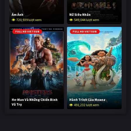
Ám Ảnh
Nữ Siêu Nhân
720,939 lượt xem
549,044 lượt xem
FULL HD VIETSUB
FULL HD VIETSUB
He-Man Và Những Chiến Binh
Hành Trình Của Moana
Vũ Trụ
491,232 lượt xem
240,077 lượt xem