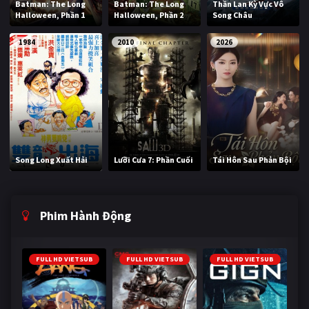
Batman: The Long
Batman: The Long
Thần Lan Kỳ Vực Vô
Halloween, Phần 1
Halloween, Phần 2
Song Châu
1984
2010
2026
Song Long Xuất Hải
Lưỡi Cưa 7: Phần Cuối
Tái Hôn Sau Phản Bội
Phim Hành Động
FULL HD VIETSUB
FULL HD VIETSUB
FULL HD VIETSUB