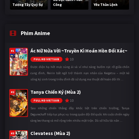
Tương Tây Quỷ Sự
Công
Yêu Thần Lệnh
Phim Anime
Ác Nữ Nửa Vời ~Truyền Kì Hoán Hồn Đổi Xác~
#1
10
FULL HD VIETSUB
Được điện hạ hết mực sủng ái và ví như nàng bướm rực rỡ giữa chốn
cung đình, Reirin bất ngờ trở thành nạn nhân của Keigetsu – một kẻ
sống ký sinh trong triều đình đã sử dụng ma thuật để hoán đổi th ...
Tanya Chiến Ký (Mùa 2)
#2
10
FULL HD VIETSUB
Sau những chiến thắng đầy khốc liệt trên chiến trường, Tanya
Degurechaff tiếp tục phục vụ trong quân đội Đế quốc khi cuộc chiến ngày
càng leo thang và mở rộng trên nhiều mặt trận. Dù sở hữu tài năn ...
Clevatess (Mùa 2)
#3