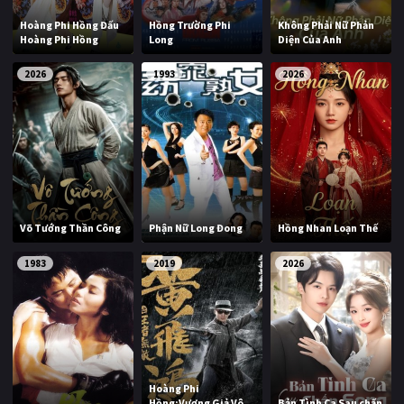
PHIM MỚI
Hoàng Phi Hồng Đấu
Hồng Trường Phi
Không Phải Nữ Phản
Hoàng Phi Hồng
Long
Diện Của Anh
PHIM BỘ
2026
1993
2026
PHIM LẺ
PHIM CHIẾU RẠP
TUYỂN TẬP PHIM
BLOG
Võ Tướng Thần Công
Phận Nữ Long Đong
Hồng Nhan Loạn Thế
1983
2019
2026
Hoàng Phi
Hồng:Vương Giả Vô
Bản Tình Ca Sau chấn