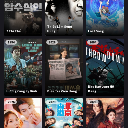
Thiếu Lâm Song
7 Thi Thể
Hùng
Lost Song
1984
2026
2004
Nhu Đạo Long Hổ
Hương Cảng Kỳ Binh
Điều Tra Viên Hong
Bang
2026
2023
2026