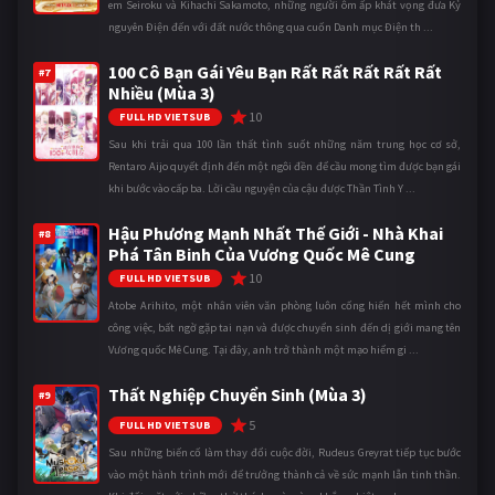
em Seiroku và Kihachi Sakamoto, những người ôm ấp khát vọng đưa Kỷ
nguyên Điện đến với đất nước thông qua cuốn Danh mục Điện th ...
100 Cô Bạn Gái Yêu Bạn Rất Rất Rất Rất Rất
#7
Nhiều (Mùa 3)
10
FULL HD VIETSUB
Sau khi trải qua 100 lần thất tình suốt những năm trung học cơ sở,
Rentaro Aijo quyết định đến một ngôi đền để cầu mong tìm được bạn gái
khi bước vào cấp ba. Lời cầu nguyện của cậu được Thần Tình Y ...
Hậu Phương Mạnh Nhất Thế Giới - Nhà Khai
#8
Phá Tân Binh Của Vương Quốc Mê Cung
10
FULL HD VIETSUB
Atobe Arihito, một nhân viên văn phòng luôn cống hiến hết mình cho
công việc, bất ngờ gặp tai nạn và được chuyển sinh đến dị giới mang tên
Vương quốc Mê Cung. Tại đây, anh trở thành một mạo hiểm gi ...
Thất Nghiệp Chuyển Sinh (Mùa 3)
#9
5
FULL HD VIETSUB
Sau những biến cố làm thay đổi cuộc đời, Rudeus Greyrat tiếp tục bước
vào một hành trình mới để trưởng thành cả về sức mạnh lẫn tinh thần.