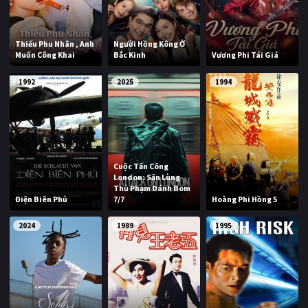
Thiếu Phu Nhân , Anh
Người Hồng Kông Ở
Muốn Công Khai
Bắc Kinh
Vương Phi Tái Giá
1992
2025
1994
Cuộc Tấn Công
London: Săn Lùng
Thủ Phạm Đánh Bom
Điện Biên Phủ
7/7
Hoàng Phi Hồng 5
2024
1989
1995