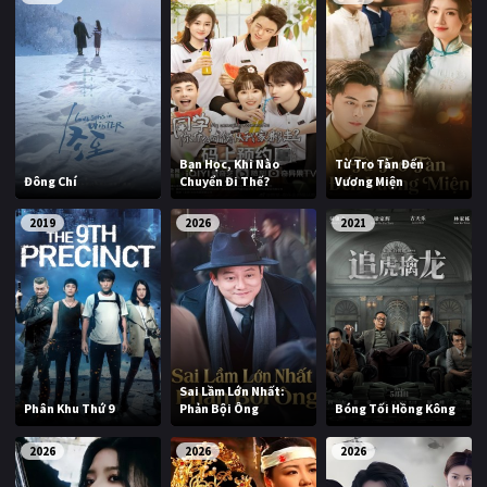
Bạn Học, Khi Nào
Từ Tro Tàn Đến
Đông Chí
Chuyển Đi Thế?
Vương Miện
2019
2026
2021
Sai Lầm Lớn Nhất:
Phân Khu Thứ 9
Phản Bội Ông
Bóng Tối Hồng Kông
2026
2026
2026