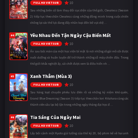
10
FULL HD VIETSUB
Sau những biến cố làm thay đổi cục diện của thế giới, Clevatess (Season
2) tiếp tục theo chân Clevatess cùng những đồng minh trong cuộc chiến
chống lại các thế lực đang đẩy nhân loại đến bờ vực diệ ...
Yêu Nhau Đến Tận Ngày Cậu Biến Mất
#4
10
FULL HD VIETSUB
Ẩn sau bức màn của một học viện bí mật là nơi những cô gái mồ côi được
nuôi dưỡng và huấn luyện để trở thành những cỗ máy chiến đấu. Trong
thế giới khắc nghiệt ấy, cái chết được xem là điều hiển nh ...
Xanh Thẳm (Mùa 3)
#5
10
FULL HD VIETSUB
Sau hàng loạt chuyến phiêu lưu điên rồ và những kỷ niệm khó quên,
Grand Blue Dreaming (Season 3) tiếp tục theo chân Iori Kitahara cùng các
thành viên câu lạc bộ lặn trong những ngày tháng đại học đ ...
Tia Sáng Của Ngày Mai
#6
10
FULL HD VIETSUB
Lấy bối cảnh một Kyoto giả tưởng của thế kỷ 20, bộ phim kể về hai anh