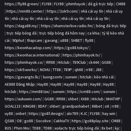
https://fly88.green/
|
FLY88
|
FLY88
|
phimhayok
|
đá gà trực tiếp
|
CM88
|
https://mm88.center/
|
https://2ok9.com/
|
nhà cái uy tín
|
nhà cái uy
tín
|
nhà cái uy tín
|
nhà cái uy tín
|
nhà cái uy tín
|
nhà cái uy tín
|
https://daga88.my/
|
https://xhamsterlive.radio.fm/
|
bóng đá trực tiếp
|
trực tiếp bóng đá
|
trực tiếp bóng đá hôm nay
|
ca khia
|
tỷ lệ kèo nhà
cái
|
90phut
|
thapcam
|
gavang
|
u888
|
SHBET
|
fly88
|
https://keonhacaitop.com/
|
https://go88.tokyo/
|
https://keonhacai.international/
|
https://phimhayok.tv/
|
https://phimhayok.co/
|
RR88
|
Hitclub
|
789Club
|
ck444
|
GG88
|
https://ok9.works/
|
NOHU
|
TT88
|
789P
|
qh88
|
rr88
|
J88
|
https://gavangtv.llc/
|
luongsontv
|
sunwin
|
hitclub
|
kèo nhà cái
|
AE888 Đăng Nhập
|
Hay88
|
Hay88
|
Hay88
|
Hay88
|
Hay88
|
Hay88
|
hitclub
|
https://mm88.tax/
|
sunwin
|
https://icm88.com/
|
sunwin
|
https://aukuwin.com/
|
GG88
|
RR88
|
shbet
|
XX88
|
Hitclub
|
NHATVIP
|
GOAL123
|
KING88
|
8DAY
|
shbet
|
grandpashabet
|
86bet
|
o8
|
rr88
|
uy88
|
onbet
|
https://go8f.design/
|
alo789
|
KJC
|
FLY88
|
hay.win
|
QS88
|
O8
|
go88
|
Socolive
|
CakhiaTV
|
https://go88play.site
|
CM88
|
8US
|
Phim Moi
|
TD88
|
TD88
|
xoilactv trực tiếp bóng đá
|
8x bet
|
kjc
|