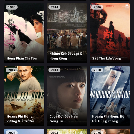
1990
2014
2006
Những Kẻ Nổi Loạn Ở
Hồng Phấn Chí Tôn
Hồng Kông
Sát Thủ Lưu Vong
2017
2013
2018
Hoàng Phi Hồng:
Cuộc Đời Của Han
Hoàng Phi Hồng: Nộ
Vương Giả Trở Về
Gong Ju
Hải Hùng Phong
2024
2023
2026