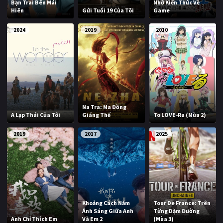
Bạn Trai Bên Mái
Nhờ Kiến Thức Về
Hiên
Gửi Tuổi 19 Của Tôi
Game
2024
2019
2010
Na Tra: Ma Đồng
A Lạp Thái Của Tôi
Giáng Thế
To LOVE-Ru (Mùa 2)
2019
2017
2025
Khoảng Cách Năm
Tour De France: Trên
Ánh Sáng Giữa Anh
Từng Dặm Đường
Anh Chỉ Thích Em
Và Em 2
(Mùa 3)