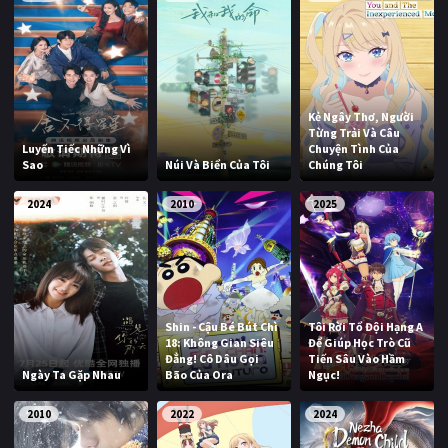
Kẻ Ngây Thơ, Người
Từng Trải Và Câu
Luyến Tiếc Những Vì
Chuyện Tình Của
Sao
Núi Và Biển Của Tôi
Chúng Tôi
2024
2010
2025
Shin - Cậu Bé Bút Chì
Tôi Rời Tổ Đội Hạng A
18: Không Gian Siêu
Để Giúp Học Trò Cũ
Đẳng! Cô Dâu Gọi
Tiến Sâu Vào Hầm
Ngày Ta Gặp Nhau
Bão Của Ora
Ngục!
2010
2022
2024