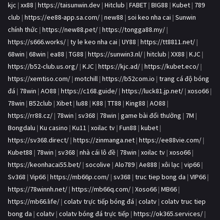
kjc
|
xx88
|
https://taisunwin.dev
|
Hitclub
|
FABET
|
BIG88
|
Kubet
|
789
club
|
https://ee88-app.sa.com/
|
new88
|
soi keo nha cai
|
Sunwin
chính thức
|
https://new88.pet/
|
https://tongga88.my/
|
https://s666.works/
|
ty le keo nha cai
|
UY88
|
https://tt8811.net/
|
68win
|
68win
|
ea88
|
TG88
|
https://sunwin3.nl/
|
hitclub
|
XX88
|
KJC
|
https://b52-club.us.org/
|
KJC
|
https://kjc.ad/
|
https://kubet.eco/
|
https://xemtiso.com/
|
motchill
|
https://b52com.io
|
trang cá độ bóng
đá
|
78win
|
AO88
|
https://c168.guide/
|
https://luck81.jp.net/
|
xoso66
|
78win
|
B52club
|
Xibet
|
lu88
|
K88
|
TT88
|
King88
|
AO88
|
https://rr88.cz/
|
78win
|
sv368
|
78win
|
game bài đổi thưởng
|
7M
|
Bongdalu
|
Ku casino
|
Ku11
|
xoilac tv
|
Fun88
|
kubet
|
https://sv368.direct/
|
https://zinmanga.net
|
https://ee88vie.com/
|
Kubet88
|
78win
|
sv368
|
nhà cái lô đề
|
78win
|
xoilac tv
|
xoso66
|
https://keonhacai55.bet/
|
socolive
|
Alo789
|
Ae888
|
xôi lạc
|
vip66
|
Sv368
|
Vip66
|
https://mb66p.com/
|
sv368
|
truc tiep bong da
|
VIP66
|
https://78winnh.net/
|
https://mb66q.com/
|
Xoso66
|
MB66
|
https://mb66.life/
|
colatv trực tiếp bóng đá
|
colatv
|
colatv truc tiep
bong da
|
colatv
|
colatv bóng đá trực tiếp
|
https://ok365.services/
|