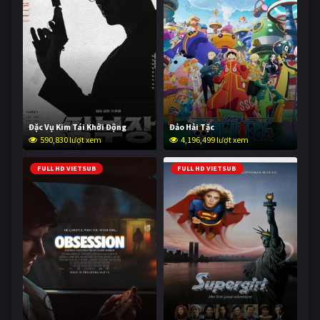
Đặc Vụ Kim Tái Khởi Động
Đảo Hải Tặc
590,830 lượt xem
4,196,499 lượt xem
FULL HD VIETSUB
FULL HD VIETSUB