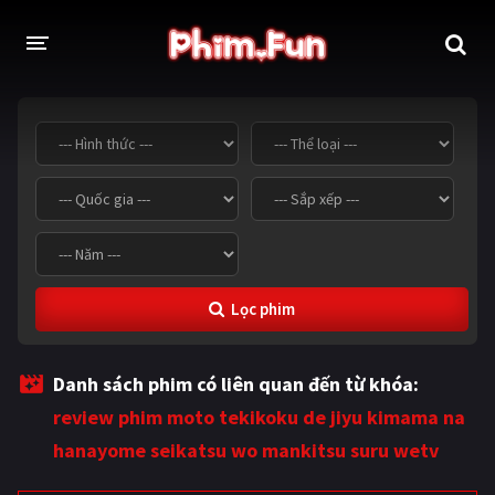
THỂ LOẠI
Thần thoại - Cổ trang
Hành động
Tâm lý
Chiến tranh
Võ thuật - Kiếm hiệp
Nhạc kịch
Lọc phim
Kinh dị
Tội phạm - Hình sự
Phiêu lưu
Hài hước
Danh sách phim có liên quan đến từ khóa:
Viễn tưởng
Khoa học - Tài liệu
review phim moto tekikoku de jiyu kimama na
Hoạt hình
Thể thao
hanayome seikatsu wo mankitsu suru wetv
Tình cảm - Lãng mạn
Kỳ ảo