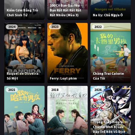
100 Cô Bạn Gái Yêu
Kiếm Cơm Bằng Trò
Bạn Rất Rất Rất Rất
Chơi Sinh Tử
Rất Nhiều (Mùa 3)
Na Uy: Chú Ngựa Ô
2024
2023
2022
Raquel de Oliveira:
Chàng Trai Calorie
Số Một
Ferry: Loạt phim
Của Tôi
2021
2018
2026
Trọng Giáp Hiệp Sĩ
Chuyển Sinh Bị Lưu
Đày Trở Nên Vô Địch