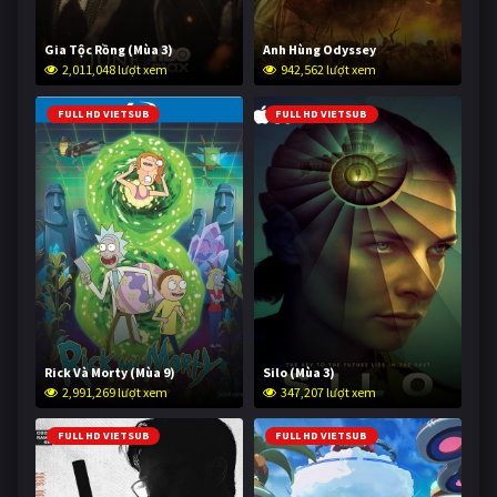
Gia Tộc Rồng (Mùa 3)
Anh Hùng Odyssey
2,011,048 lượt xem
942,562 lượt xem
FULL HD VIETSUB
FULL HD VIETSUB
Rick Và Morty (Mùa 9)
Silo (Mùa 3)
2,991,269 lượt xem
347,207 lượt xem
FULL HD VIETSUB
FULL HD VIETSUB