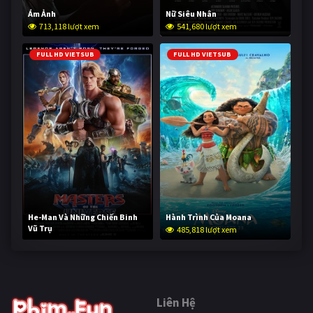
Ám Ảnh
Nữ Siêu Nhân
713,118 lượt xem
541,680 lượt xem
FULL HD VIETSUB
FULL HD VIETSUB
He-Man Và Những Chiến Binh
Hành Trình Của Moana
Vũ Trụ
485,818 lượt xem
233,714 lượt xem
Liên Hệ