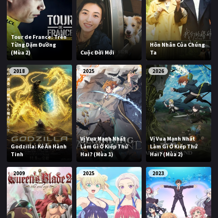
Tour de France: Trên
Từng Dặm Đường
Hôn Nhân Của Chúng
(Mùa 2)
Cuộc Đời Mới
Ta
2018
2025
2026
Vị Vua Mạnh Nhất
Vị Vua Mạnh Nhất
Godzilla: Kẻ Ăn Hành
Làm Gì Ở Kiếp Thứ
Làm Gì Ở Kiếp Thứ
Tinh
Hai? (Mùa 1)
Hai? (Mùa 2)
2009
2025
2023