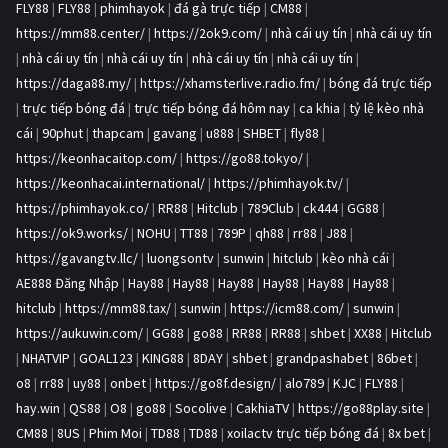
FLY88
|
FLY88
|
phimhayok
|
đá gà trực tiếp
|
CM88
|
https://mm88.center/
|
https://2ok9.com/
|
nhà cái uy tín
|
nhà cái uy tín
|
nhà cái uy tín
|
nhà cái uy tín
|
nhà cái uy tín
|
nhà cái uy tín
|
https://daga88.my/
|
https://xhamsterlive.radio.fm/
|
bóng đá trực tiếp
|
trực tiếp bóng đá
|
trực tiếp bóng đá hôm nay
|
ca khia
|
tỷ lệ kèo nhà
cái
|
90phut
|
thapcam
|
gavang
|
u888
|
SHBET
|
fly88
|
https://keonhacaitop.com/
|
https://go88.tokyo/
|
https://keonhacai.international/
|
https://phimhayok.tv/
|
https://phimhayok.co/
|
RR88
|
Hitclub
|
789Club
|
ck444
|
GG88
|
https://ok9.works/
|
NOHU
|
TT88
|
789P
|
qh88
|
rr88
|
J88
|
https://gavangtv.llc/
|
luongsontv
|
sunwin
|
hitclub
|
kèo nhà cái
|
AE888 Đăng Nhập
|
Hay88
|
Hay88
|
Hay88
|
Hay88
|
Hay88
|
Hay88
|
hitclub
|
https://mm88.tax/
|
sunwin
|
https://icm88.com/
|
sunwin
|
https://aukuwin.com/
|
GG88
|
go88
|
RR88
|
RR88
|
shbet
|
XX88
|
Hitclub
|
NHATVIP
|
GOAL123
|
KING88
|
8DAY
|
shbet
|
grandpashabet
|
86bet
|
o8
|
rr88
|
uy88
|
onbet
|
https://go8f.design/
|
alo789
|
KJC
|
FLY88
|
hay.win
|
QS88
|
O8
|
go88
|
Socolive
|
CakhiaTV
|
https://go88play.site
|
CM88
|
8US
|
Phim Moi
|
TD88
|
TD88
|
xoilactv trực tiếp bóng đá
|
8x bet
|