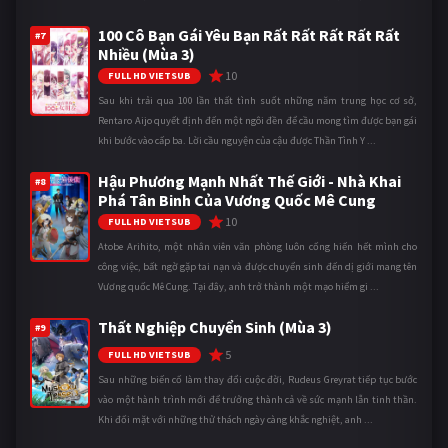
100 Cô Bạn Gái Yêu Bạn Rất Rất Rất Rất Rất
#7
Nhiều (Mùa 3)
10
FULL HD VIETSUB
Sau khi trải qua 100 lần thất tình suốt những năm trung học cơ sở,
Rentaro Aijo quyết định đến một ngôi đền để cầu mong tìm được bạn gái
khi bước vào cấp ba. Lời cầu nguyện của cậu được Thần Tình Y ...
Hậu Phương Mạnh Nhất Thế Giới - Nhà Khai
#8
Phá Tân Binh Của Vương Quốc Mê Cung
10
FULL HD VIETSUB
Atobe Arihito, một nhân viên văn phòng luôn cống hiến hết mình cho
công việc, bất ngờ gặp tai nạn và được chuyển sinh đến dị giới mang tên
Vương quốc Mê Cung. Tại đây, anh trở thành một mạo hiểm gi ...
Thất Nghiệp Chuyển Sinh (Mùa 3)
#9
5
FULL HD VIETSUB
Sau những biến cố làm thay đổi cuộc đời, Rudeus Greyrat tiếp tục bước
vào một hành trình mới để trưởng thành cả về sức mạnh lẫn tinh thần.
Khi đối mặt với những thử thách ngày càng khắc nghiệt, anh ...