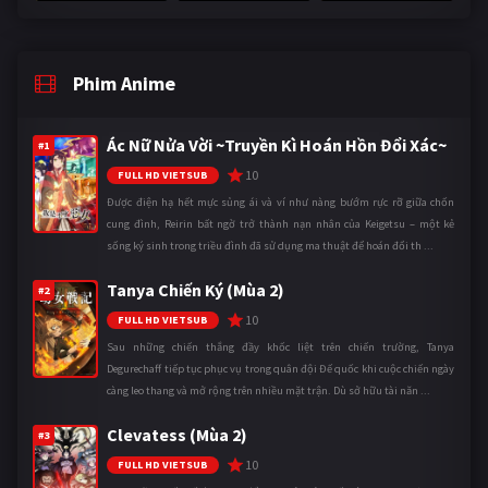
Phim Anime
Ác Nữ Nửa Vời ~Truyền Kì Hoán Hồn Đổi Xác~
#1
10
FULL HD VIETSUB
Được điện hạ hết mực sủng ái và ví như nàng bướm rực rỡ giữa chốn
cung đình, Reirin bất ngờ trở thành nạn nhân của Keigetsu – một kẻ
sống ký sinh trong triều đình đã sử dụng ma thuật để hoán đổi th ...
Tanya Chiến Ký (Mùa 2)
#2
10
FULL HD VIETSUB
Sau những chiến thắng đầy khốc liệt trên chiến trường, Tanya
Degurechaff tiếp tục phục vụ trong quân đội Đế quốc khi cuộc chiến ngày
càng leo thang và mở rộng trên nhiều mặt trận. Dù sở hữu tài năn ...
Clevatess (Mùa 2)
#3
10
FULL HD VIETSUB