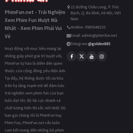
22 đường Châu Long, P. Trúc
PhimFun.net - Trải Nghiệm
Bạch, Q. Ba Đình, Hà Nội, Việt
Nam
Xem Phim Fun Mượt Mà
Hotline: 0985646233
Nhất - Xem Phim Phải Vui
Vẻ
Email:
admin@phimfun.net
Telegram:
@golden885
Hoạt động với mục tiêu mang lại
những giây phút giải trí tuyệt vời,
PhimFun tự hào là điểm đến quen
thuộc của cộng đồng yêu điện ảnh.
Tại đây, hệ thống được tối ưu hóa
trên hạ tầng mạnh mẽ để đảm bảo
trải nghiệm xem phim fun của bạn
luôn đạt tốc độ tải cực nhanh và
chất lượng hiển thị sắc nét nhất. Dù
bạn gọi chúng tôi là PhimFun hay
Phim Fun, PhimFun.net vẫn luôn
cam kết mang đến những bộ phim