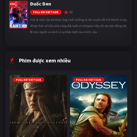
Đuốc Đen
#10
10
FULL HD VIETSUB
Jirô là một cậu bé được ông nuôi dưỡng và rèn luyện để trở thành ninja,
đồng thời sở hữu khả năng đặc biệt có thể giao tiếp với các loài động vật.
Bị mọi người xa lánh vì sự khác biệt của mình, cậu ...
Phim được xem nhiều
FULL HD VIETSUB
FULL HD VIETSUB