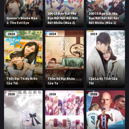
100 Cô Bạn Gái Yêu
100 Cô Bạn Gái Yêu
Queen's Blade Mùa
Bạn Rất Rất Rất Rất
Bạn Rất Rất Rất Rất
2: The Evil Eye
Rất Nhiều (Mùa 2)
Rất Nhiều (Mùa 1)
2024
2024
2019
Thời Đại Thiếu Niên
Thần Sứ Đại Nhân
Cậu Là Kỳ Tích Của
Của Tôi
Của Ta
Tôi
2026
2026
2026