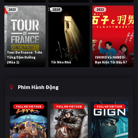
2023
2024
2022
Tour De France: Trên
Từng Dặm Đường
ISHIKO Và HANEO:
(Mùa 1)
Tôi Nho Nhỏ
Bạn Kiện Tôi Đấy À?
Phim Hành Động
FULL HD VIETSUB
FULL HD VIETSUB
FULL HD VIETSUB