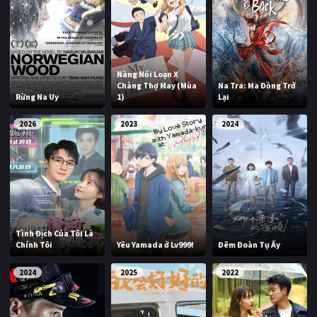
Nàng Nổi Loạn X
Chàng Thợ May (Mùa
Na Tra: Ma Đồng Trở
Rừng Na Uy
1)
Lại
2026
2023
2024
Tình Địch Của Tôi Là
Chính Tôi
Yêu Yamada ở Lv999!
Đêm Đoàn Tụ Ấy
2024
2025
2022