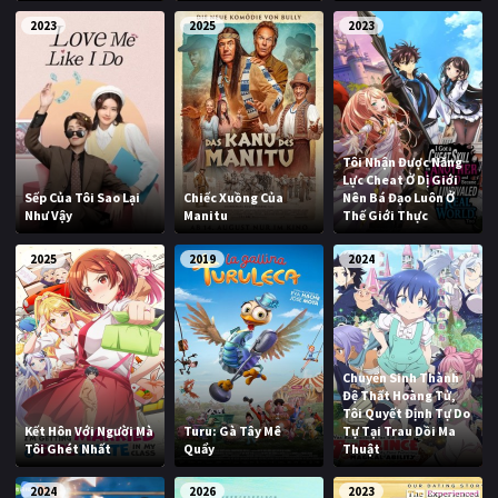
2023
2025
2023
Tôi Nhận Được Năng
Lực Cheat Ở Dị Giới
Sếp Của Tôi Sao Lại
Chiếc Xuồng Của
Nên Bá Đạo Luôn Ở
Như Vậy
Manitu
Thế Giới Thực
2025
2019
2024
Chuyển Sinh Thành
Đệ Thất Hoàng Tử,
Tôi Quyết Định Tự Do
Kết Hôn Với Người Mà
Turu: Gà Tây Mê
Tự Tại Trau Dồi Ma
Tôi Ghét Nhất
Quẩy
Thuật
2024
2026
2023