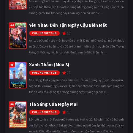
Sau những biến cố làm thay đổi cục diện của thế giới, Clevatess (Season
2) tiếp tục theo chân Clevatess cùng những đồng minh trong cuộc chiến
chống lại các thế lực đang đẩy nhân loại đến bờ vực diệ ...
Yêu Nhau Đến Tận Ngày Cậu Biến Mất
#4
10
FULL HD VIETSUB
Ẩn sau bức màn của một học viện bí mật là nơi những cô gái mồ côi được
nuôi dưỡng và huấn luyện để trở thành những cỗ máy chiến đấu. Trong
thế giới khắc nghiệt ấy, cái chết được xem là điều hiển nh ...
Xanh Thẳm (Mùa 3)
#5
10
FULL HD VIETSUB
Sau hàng loạt chuyến phiêu lưu điên rồ và những kỷ niệm khó quên,
Grand Blue Dreaming (Season 3) tiếp tục theo chân Iori Kitahara cùng các
thành viên câu lạc bộ lặn trong những ngày tháng đại học đ ...
Tia Sáng Của Ngày Mai
#6
10
FULL HD VIETSUB
Lấy bối cảnh một Kyoto giả tưởng của thế kỷ 20, bộ phim kể về hai anh
em Seiroku và Kihachi Sakamoto, những người ôm ấp khát vọng đưa Kỷ
nguyên Điện đến với đất nước thông qua cuốn Danh mục Điện th ...