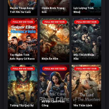
Huyền Thoại Aang:
Chiến Binh Trong
Lực Lượng Tinh
Tiết Khí Sư Cuối
Gió
Nhuệ
Cùng
FULL HD VIETSUB
FULL HD VIETSUB
FULL HD VIETSUB
Tay Ngắm Tinh
Độc Thích Nhập
Anh: Nguy Cơ Nano
Nhện Ăn Hồn
Hầu
FULL HD VIETSUB
FULL HD VIETSUB
FULL HD VIETSUB
Nữ Đặc Cảnh Phản
Tương Tây Quỷ Sự
Công
Yêu Thần Lệnh