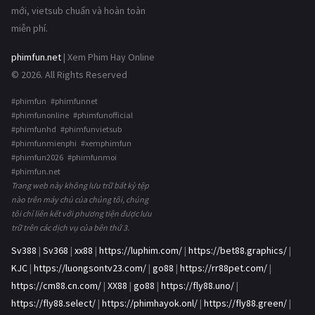
mới, vietsub chuẩn và hoàn toàn
miễn phí.
phimfun.net
| Xem Phim Hay Online
© 2026. All Rights Reserved
#phimfun #phimfunnet
#phimfunonline #phimfunofficial
#phimfunhd #phimfunvietsub
#phimfunmienphi #xemphimfun
#phimfun2026 #phimfunmoi
#phimfun.net
Trang web này không lưu trữ bất kỳ tệp
nào trên máy chủ của chúng tôi, chúng
tôi chỉ liên kết với phương tiện được lưu
trữ trên các dịch vụ của bên thứ 3.
Sv388
|
Sv368
|
xx88
|
https://luphim.com/
|
https://bet88.graphics/
|
KJC
|
https://luongsontv23.com/
|
go88
|
https://rr88pet.com/
|
https://cm88.cn.com/
|
XX88
|
go88
|
https://fly88.uno/
|
https://fly88.select/
|
https://phimhayok.onl/
|
https://fly88.green/
|