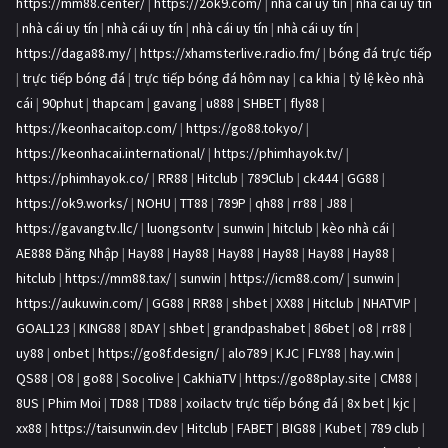
https://mm88.center/
|
https://2ok9.com/
|
nhà cái uy tín
|
nhà cái uy tín
|
nhà cái uy tín
|
nhà cái uy tín
|
nhà cái uy tín
|
nhà cái uy tín
|
https://daga88.my/
|
https://xhamsterlive.radio.fm/
|
bóng đá trực tiếp
|
trực tiếp bóng đá
|
trực tiếp bóng đá hôm nay
|
ca khia
|
tỷ lệ kèo nhà
cái
|
90phut
|
thapcam
|
gavang
|
u888
|
SHBET
|
fly88
|
https://keonhacaitop.com/
|
https://go88.tokyo/
|
https://keonhacai.international/
|
https://phimhayok.tv/
|
https://phimhayok.co/
|
RR88
|
Hitclub
|
789Club
|
ck444
|
GG88
|
https://ok9.works/
|
NOHU
|
TT88
|
789P
|
qh88
|
rr88
|
J88
|
https://gavangtv.llc/
|
luongsontv
|
sunwin
|
hitclub
|
kèo nhà cái
|
AE888 Đăng Nhập
|
Hay88
|
Hay88
|
Hay88
|
Hay88
|
Hay88
|
Hay88
|
hitclub
|
https://mm88.tax/
|
sunwin
|
https://icm88.com/
|
sunwin
|
https://aukuwin.com/
|
GG88
|
RR88
|
shbet
|
XX88
|
Hitclub
|
NHATVIP
|
GOAL123
|
KING88
|
8DAY
|
shbet
|
grandpashabet
|
86bet
|
o8
|
rr88
|
uy88
|
onbet
|
https://go8f.design/
|
alo789
|
KJC
|
FLY88
|
hay.win
|
QS88
|
O8
|
go88
|
Socolive
|
CakhiaTV
|
https://go88play.site
|
CM88
|
8US
|
Phim Moi
|
TD88
|
TD88
|
xoilactv trực tiếp bóng đá
|
8x bet
|
kjc
|
xx88
|
https://taisunwin.dev
|
Hitclub
|
FABET
|
BIG88
|
Kubet
|
789 club
|