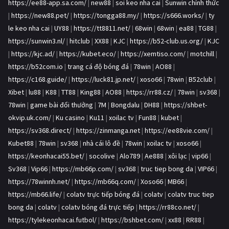
https://ee88-app.sa.com/
|
new88
|
soi keo nha cai
|
Sunwin chính thức
|
https://new88.pet/
|
https://tongga88.my/
|
https://s666.works/
|
ty
le keo nha cai
|
UY88
|
https://tt8811.net/
|
68win
|
68win
|
ea88
|
TG88
|
https://sunwin3.nl/
|
hitclub
|
XX88
|
KJC
|
https://b52-club.us.org/
|
KJC
|
https://kjc.ad/
|
https://kubet.eco/
|
https://xemtiso.com/
|
motchill
|
https://b52com.io
|
trang cá độ bóng đá
|
78win
|
AO88
|
https://c168.guide/
|
https://luck81.jp.net/
|
xoso66
|
78win
|
B52club
|
Xibet
|
lu88
|
K88
|
TT88
|
King88
|
AO88
|
https://rr88.cz/
|
78win
|
sv368
|
78win
|
game bài đổi thưởng
|
7M
|
Bongdalu
|
DH88
|
https://shbet-
okvip.uk.com/
|
Ku casino
|
Ku11
|
xoilac tv
|
Fun88
|
kubet
|
https://sv368.direct/
|
https://zinmanga.net
|
https://ee88vie.com/
|
Kubet88
|
78win
|
sv368
|
nhà cái lô đề
|
78win
|
xoilac tv
|
xoso66
|
https://keonhacai55.bet/
|
socolive
|
Alo789
|
Ae888
|
xôi lạc
|
vip66
|
Sv368
|
Vip66
|
https://mb66p.com/
|
sv368
|
truc tiep bong da
|
VIP66
|
https://78winnh.net/
|
https://mb66q.com/
|
Xoso66
|
MB66
|
https://mb66.life/
|
colatv trực tiếp bóng đá
|
colatv
|
colatv truc tiep
bong da
|
colatv
|
colatv bóng đá trực tiếp
|
https://rr88co.net/
|
https://tylekeonhacai.futbol/
|
https://bshbet.com/
|
xx88
|
RR88
|