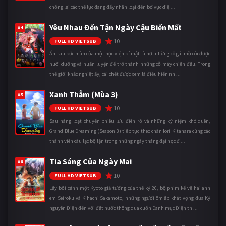
chống lại các thế lực đang đẩy nhân loại đến bờ vực diệ ...
Yêu Nhau Đến Tận Ngày Cậu Biến Mất
#4
10
FULL HD VIETSUB
Ẩn sau bức màn của một học viện bí mật là nơi những cô gái mồ côi được
nuôi dưỡng và huấn luyện để trở thành những cỗ máy chiến đấu. Trong
thế giới khắc nghiệt ấy, cái chết được xem là điều hiển nh ...
Xanh Thẳm (Mùa 3)
#5
10
FULL HD VIETSUB
Sau hàng loạt chuyến phiêu lưu điên rồ và những kỷ niệm khó quên,
Grand Blue Dreaming (Season 3) tiếp tục theo chân Iori Kitahara cùng các
thành viên câu lạc bộ lặn trong những ngày tháng đại học đ ...
Tia Sáng Của Ngày Mai
#6
10
FULL HD VIETSUB
Lấy bối cảnh một Kyoto giả tưởng của thế kỷ 20, bộ phim kể về hai anh
em Seiroku và Kihachi Sakamoto, những người ôm ấp khát vọng đưa Kỷ
nguyên Điện đến với đất nước thông qua cuốn Danh mục Điện th ...