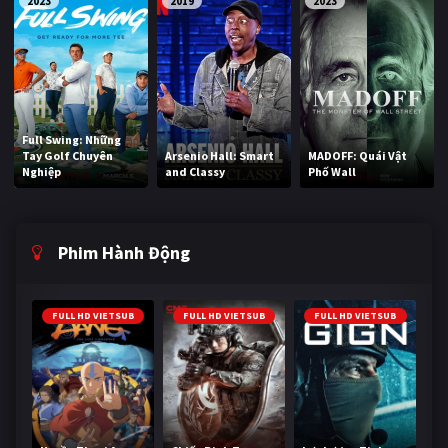
2023
2019
2023
Full Swing: Những
Tay Golf Chuyên
Arsenio Hall: Smart
MADOFF: Quái Vật
Nghiệp
and Classy
Phố Wall
Phim Hành Động
FULL HD VIETSUB
FULL HD VIETSUB
FULL HD VIETSUB