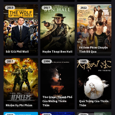
2013
2017
2022
Vé Xem Phim Chuyện
Sói Già Phố Wall
Huyền Thoại Ben Hall
Tình Đã Qua
2017
1996
1985
The Crow: Thành Phố
Của Những Thiên
Quả Trứng Của Thiên
Nhiệm Vụ Phi Phàm
Thần
Thần