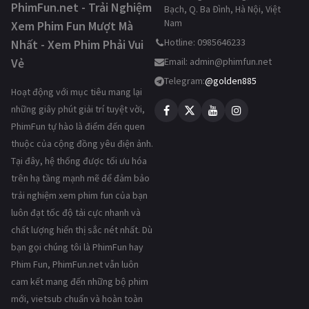
PhimFun.net - Trải Nghiệm
Bạch, Q. Ba Đình, Hà Nội, Việt
Nam
Xem Phim Fun Mượt Mà
Hotline: 0985646233
Nhất - Xem Phim Phải Vui
Vẻ
Email:
admin@phimfun.net
Telegram:
@golden885
Hoạt động với mục tiêu mang lại
những giây phút giải trí tuyệt vời,
PhimFun tự hào là điểm đến quen
thuộc của cộng đồng yêu điện ảnh.
Tại đây, hệ thống được tối ưu hóa
trên hạ tầng mạnh mẽ để đảm bảo
trải nghiệm xem phim fun của bạn
luôn đạt tốc độ tải cực nhanh và
chất lượng hiển thị sắc nét nhất. Dù
bạn gọi chúng tôi là PhimFun hay
Phim Fun, PhimFun.net vẫn luôn
cam kết mang đến những bộ phim
mới, vietsub chuẩn và hoàn toàn