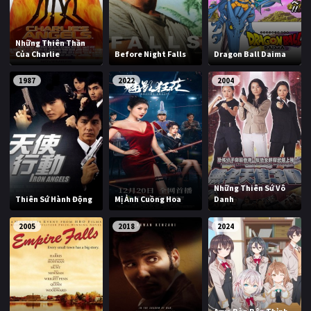
Những Thiên Thần
Của Charlie
Before Night Falls
Dragon Ball Daima
1987
2022
2004
Những Thiên Sứ Vô
Thiên Sứ Hành Động
Mị Ảnh Cuồng Hoa
Danh
2005
2018
2024