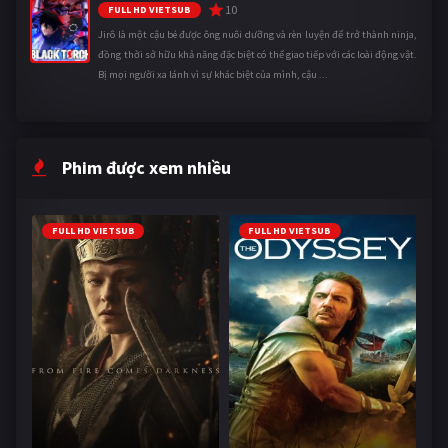
10
FULL HD VIETSUB
Jirô là một cậu bé được ông nuôi dưỡng và rèn luyện để trở thành ninja,
đồng thời sở hữu khả năng đặc biệt có thể giao tiếp với các loài động vật.
Bị mọi người xa lánh vì sự khác biệt của mình, cậu ...
Phim được xem nhiều
FULL HD VIETSUB
FULL HD VIETSUB