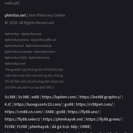
miễn phí.
phimfun.net
| Xem Phim Hay Online
© 2026. All Rights Reserved
#phimfun #phimfunnet
#phimfunonline #phimfunofficial
#phimfunhd #phimfunvietsub
#phimfunmienphi #xemphimfun
#phimfun2026 #phimfunmoi
#phimfun.net
Trang web này không lưu trữ bất kỳ tệp
nào trên máy chủ của chúng tôi, chúng
tôi chỉ liên kết với phương tiện được lưu
trữ trên các dịch vụ của bên thứ 3.
Sv388
|
Sv368
|
xx88
|
https://luphim.com/
|
https://bet88.graphics/
|
KJC
|
https://luongsontv23.com/
|
go88
|
https://rr88pet.com/
|
https://cm88.cn.com/
|
XX88
|
go88
|
https://fly88.uno/
|
https://fly88.select/
|
https://phimhayok.onl/
|
https://fly88.green/
|
FLY88
|
FLY88
|
phimhayok
|
đá gà trực tiếp
|
CM88
|