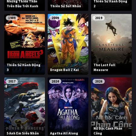
Những Thiên Thần
Thiên Sứ Hành Động
Trên Bầu Trời Xanh
Thiên Sứ Sát Nhân
2
1989
2009
2019
Thiên Sứ Hành Động
The Last Full
3
Dragon Ball Z Kai
Measure
2017
2024
2026
Nữ Đặc Cảnh Phản
5 Anh Em Siêu Nhân
Agatha All Along
Công