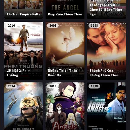
Arya Bàn Bên Thỉnh
Thoảng Lại Trêu
Ghẹo Tôi Bằng Tiếng
Thị Trấn Empire Falls
Điệp Viên Thiên Thần
Nga
2016
2003
1998
Lật Mặt 2: Phim
Những Thiên Thần
Thành Phố Của
Trường
Nước Mỹ
Những Thiên Thần
2024
2018
1988