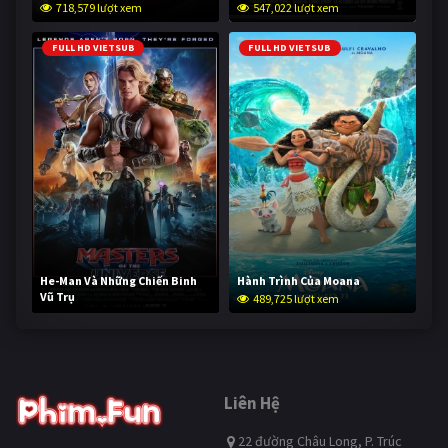
718,579 lượt xem
547,022 lượt xem
FULL HD VIETSUB
FULL HD VIETSUB
He-Man Và Những Chiến Binh
Hành Trình Của Moana
Vũ Trụ
489,725 lượt xem
238,209 lượt xem
Liên Hệ
22 đường Châu Long, P. Trúc