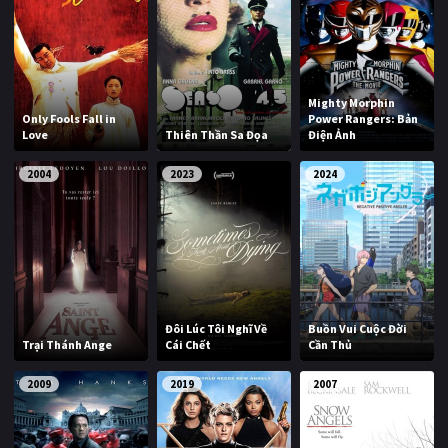
Mighty Morphin
Only Fools Fall in
Power Rangers: Bản
Love
Thiên Thần Sa Đọa
Điện Ảnh
2004
2023
2024
Đôi Lúc Tôi Nghĩ Về
Buồn Vui Cuộc Đời
Trại Thánh Ange
Cái Chết
Cần Thủ
2009
2019
2007