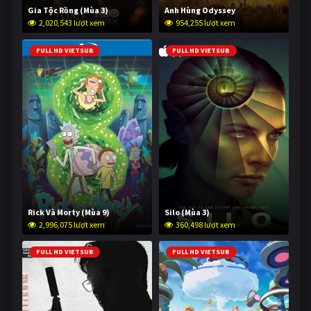
Gia Tộc Rồng (Mùa 3)
Anh Hùng Odyssey
2,020,543 lượt xem
954,255 lượt xem
FULL HD VIETSUB
FULL HD VIETSUB
Rick Và Morty (Mùa 9)
Silo (Mùa 3)
2,996,075 lượt xem
360,498 lượt xem
FULL HD VIETSUB
FULL HD VIETSUB