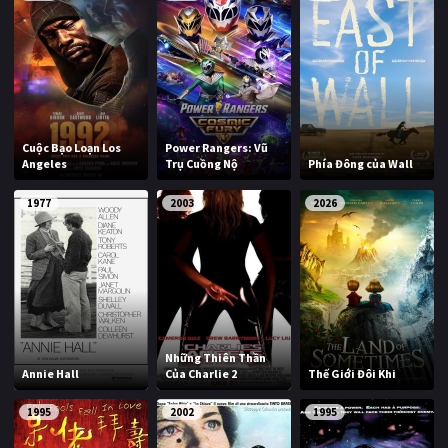
Cuộc Bạo Loạn Los
Power Rangers: Vũ
Angeles
Trụ Cuồng Nộ
Phía Đông của Wall
1977
2003
2026
Những Thiên Thần
Annie Hall
Của Charlie 2
Thế Giới Đôi Khi
1995
2002
1995