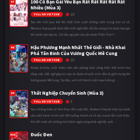
100 Cô Bạn Gái Yêu Bạn Rất Rất Rất Rất Rất
#7
Nhiều (Mùa 3)
10
FULL HD VIETSUB
Sau khi trải qua 100 lần thất tình suốt những năm trung học cơ sở,
Rentaro Aijo quyết định đến một ngôi đền để cầu mong tìm được bạn gái
khi bước vào cấp ba. Lời cầu nguyện của cậu được Thần Tình Y ...
Hậu Phương Mạnh Nhất Thế Giới - Nhà Khai
#8
Phá Tân Binh Của Vương Quốc Mê Cung
10
FULL HD VIETSUB
Atobe Arihito, một nhân viên văn phòng luôn cống hiến hết mình cho
công việc, bất ngờ gặp tai nạn và được chuyển sinh đến dị giới mang tên
Vương quốc Mê Cung. Tại đây, anh trở thành một mạo hiểm gi ...
Thất Nghiệp Chuyển Sinh (Mùa 3)
#9
5
FULL HD VIETSUB
Sau những biến cố làm thay đổi cuộc đời, Rudeus Greyrat tiếp tục bước
vào một hành trình mới để trưởng thành cả về sức mạnh lẫn tinh thần.
Khi đối mặt với những thử thách ngày càng khắc nghiệt, anh ...
Đuốc Đen
#10