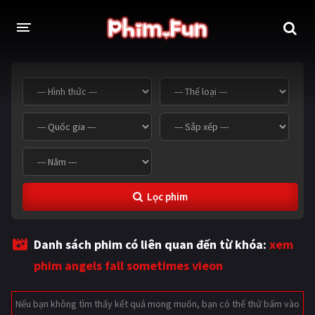
THỂ LOẠI
Thần thoại - Cổ trang
Hành động
Tâm lý
Chiến tranh
Võ thuật - Kiếm hiệp
Nhạc kịch
Lọc phim
Kinh dị
Tội phạm - Hình sự
Phiêu lưu
Hài hước
Danh sách phim có liên quan đến từ khóa:
xem
Viễn tưởng
Khoa học - Tài liệu
phim angels fall sometimes vieon
Hoạt hình
Thể thao
Nếu bạn không tìm thấy kết quả mong muốn, bạn có thể thử bấm vào
Tình cảm - Lãng mạn
Kỳ ảo