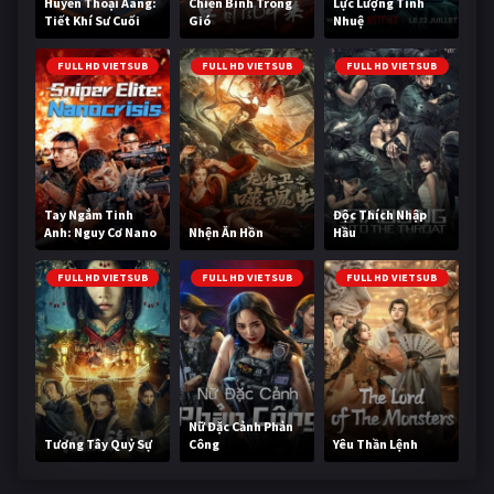
Huyền Thoại Aang:
Chiến Binh Trong
Lực Lượng Tinh
Tiết Khí Sư Cuối
Gió
Nhuệ
Cùng
FULL HD VIETSUB
FULL HD VIETSUB
FULL HD VIETSUB
Tay Ngắm Tinh
Độc Thích Nhập
Anh: Nguy Cơ Nano
Nhện Ăn Hồn
Hầu
FULL HD VIETSUB
FULL HD VIETSUB
FULL HD VIETSUB
Nữ Đặc Cảnh Phản
Tương Tây Quỷ Sự
Công
Yêu Thần Lệnh