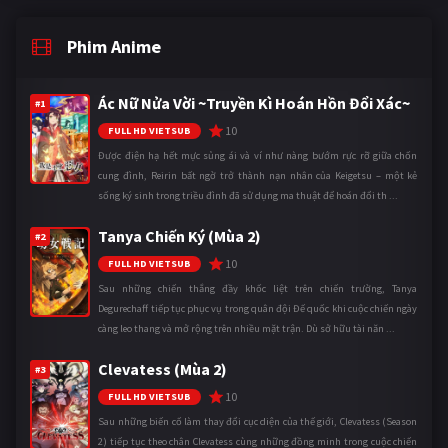
Phim Anime
Ác Nữ Nửa Vời ~Truyền Kì Hoán Hồn Đổi Xác~
#1
10
FULL HD VIETSUB
Được điện hạ hết mực sủng ái và ví như nàng bướm rực rỡ giữa chốn
cung đình, Reirin bất ngờ trở thành nạn nhân của Keigetsu – một kẻ
sống ký sinh trong triều đình đã sử dụng ma thuật để hoán đổi th ...
Tanya Chiến Ký (Mùa 2)
#2
10
FULL HD VIETSUB
Sau những chiến thắng đầy khốc liệt trên chiến trường, Tanya
Degurechaff tiếp tục phục vụ trong quân đội Đế quốc khi cuộc chiến ngày
càng leo thang và mở rộng trên nhiều mặt trận. Dù sở hữu tài năn ...
Clevatess (Mùa 2)
#3
10
FULL HD VIETSUB
Sau những biến cố làm thay đổi cục diện của thế giới, Clevatess (Season
2) tiếp tục theo chân Clevatess cùng những đồng minh trong cuộc chiến