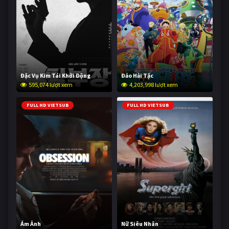
Đặc Vụ Kim Tái Khởi Động
Đảo Hải Tặc
595,074 lượt xem
4,203,998 lượt xem
FULL HD VIETSUB
FULL HD VIETSUB
Ám Ảnh
Nữ Siêu Nhân