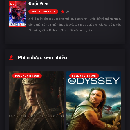
Đuốc Đen
#10
10
FULL HD VIETSUB
Jirô là một cậu bé được ông nuôi dưỡng và rèn luyện để trở thành ninja,
đồng thời sở hữu khả năng đặc biệt có thể giao tiếp với các loài động vật.
Bị mọi người xa lánh vì sự khác biệt của mình, cậu ...
Phim được xem nhiều
FULL HD VIETSUB
FULL HD VIETSUB