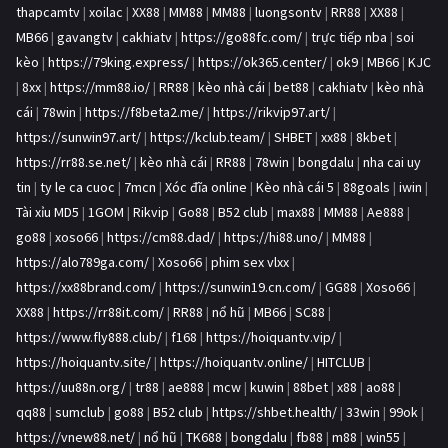
thapcamtv
|
xoilac
|
XX88
|
MM88
|
MM88
|
luongsontv
|
RR88
|
XX88
|
MB66
|
gavangtv
|
cakhiatv
|
https://go88fc.com/
|
trực tiếp nba
|
soi
kèo
|
https://79king.express/
|
https://ok365.center/
|
ok9
|
MB66
|
KJC
|
8xx
|
https://mm88.io/
|
RR88
|
kèo nhà cái
|
bet88
|
cakhiatv
|
kèo nhà
cái
|
78win
|
https://f8beta2.me/
|
https://rikvip97.art/
|
https://sunwin97.art/
|
https://kclub.team/
|
SHBET
|
xx88
|
8kbet
|
https://rr88.se.net/
|
kèo nhà cái
|
RR88
|
78win
|
bongdalu
|
nha cai uy
tin
|
ty le ca cuoc
|
7mcn
|
Xóc đĩa online
|
Kèo nhà cái 5
|
88goals
|
iwin
|
Tài xỉu MD5
|
1GOM
|
Rikvip
|
Go88
|
B52 club
|
max88
|
MM88
|
Ae888
|
go88
|
xoso66
|
https://cm88.dad/
|
https://hi88.uno/
|
MM88
|
https://alo789ga.com/
|
Xoso66
|
phim sex vlxx
|
https://xx88brand.com/
|
https://sunwin19.cn.com/
|
GG88
|
Xoso66
|
XX88
|
https://rr88it.com/
|
RR88
|
nổ hũ
|
MB66
|
SC88
|
https://www.fly888.club/
|
f168
|
https://hoiquantv.vip/
|
https://hoiquantv.site/
|
https://hoiquantv.online/
|
HITCLUB
|
https://uu88n.org/
|
tr88
|
ae888
|
mcw
|
kuwin
|
88bet
|
x88
|
ao88
|
qq88
|
sumclub
|
go88
|
B52 club
|
https://shbet.health/
|
33win
|
99ok
|
https://vnew88.net/
|
nổ hũ
|
TK688
|
bongdalu
|
fb88
|
m88
|
win55
|