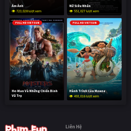
Ám Ảnh
Nữ Siêu Nhân
723,028 lượt xem
551,027 lượt xem
FULL HD VIETSUB
FULL HD VIETSUB
He-Man Và Những Chiến Binh
Hành Trình Của Moana
Vũ Trụ
493,016 lượt xem
241,933 lượt xem
Liên Hệ