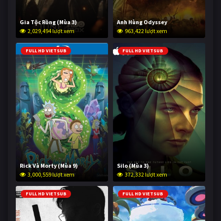
Gia Tộc Rồng (Mùa 3)
Anh Hùng Odyssey
2,029,494 lượt xem
963,422 lượt xem
FULL HD VIETSUB
FULL HD VIETSUB
Rick Và Morty (Mùa 9)
Silo (Mùa 3)
3,000,559 lượt xem
372,332 lượt xem
FULL HD VIETSUB
FULL HD VIETSUB