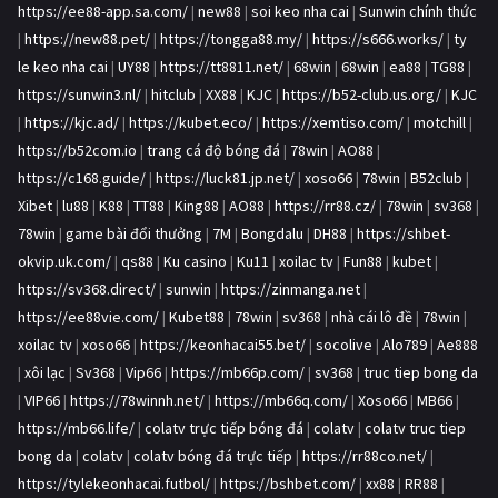
https://ee88-app.sa.com/
|
new88
|
soi keo nha cai
|
Sunwin chính thức
|
https://new88.pet/
|
https://tongga88.my/
|
https://s666.works/
|
ty
le keo nha cai
|
UY88
|
https://tt8811.net/
|
68win
|
68win
|
ea88
|
TG88
|
https://sunwin3.nl/
|
hitclub
|
XX88
|
KJC
|
https://b52-club.us.org/
|
KJC
|
https://kjc.ad/
|
https://kubet.eco/
|
https://xemtiso.com/
|
motchill
|
https://b52com.io
|
trang cá độ bóng đá
|
78win
|
AO88
|
https://c168.guide/
|
https://luck81.jp.net/
|
xoso66
|
78win
|
B52club
|
Xibet
|
lu88
|
K88
|
TT88
|
King88
|
AO88
|
https://rr88.cz/
|
78win
|
sv368
|
78win
|
game bài đổi thưởng
|
7M
|
Bongdalu
|
DH88
|
https://shbet-
okvip.uk.com/
|
qs88
|
Ku casino
|
Ku11
|
xoilac tv
|
Fun88
|
kubet
|
https://sv368.direct/
|
sunwin
|
https://zinmanga.net
|
https://ee88vie.com/
|
Kubet88
|
78win
|
sv368
|
nhà cái lô đề
|
78win
|
xoilac tv
|
xoso66
|
https://keonhacai55.bet/
|
socolive
|
Alo789
|
Ae888
|
xôi lạc
|
Sv368
|
Vip66
|
https://mb66p.com/
|
sv368
|
truc tiep bong da
|
VIP66
|
https://78winnh.net/
|
https://mb66q.com/
|
Xoso66
|
MB66
|
https://mb66.life/
|
colatv trực tiếp bóng đá
|
colatv
|
colatv truc tiep
bong da
|
colatv
|
colatv bóng đá trực tiếp
|
https://rr88co.net/
|
https://tylekeonhacai.futbol/
|
https://bshbet.com/
|
xx88
|
RR88
|