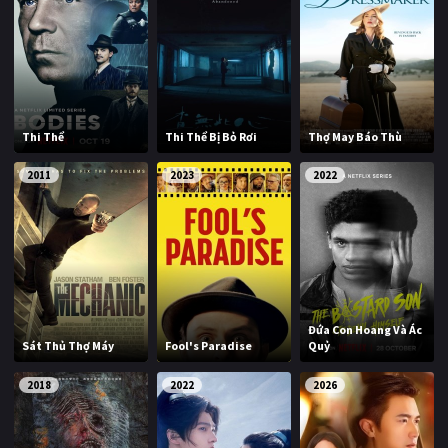
Thi Thể
Thi Thể Bị Bỏ Rơi
Thợ May Báo Thù
2011
2023
2022
Đứa Con Hoang Và Ác
Sát Thủ Thợ Máy
Fool's Paradise
Quỷ
2018
2022
2026