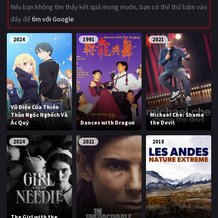
Nếu bạn không tìm thấy kết quả mong muốn, bạn có thể thử bấm vào
Giật gân
Gia đình
đây để
tìm với Google
Bí ẩn
Lịch sử
2024
1991
2021
Viễn Tây
Tiểu sử
GameShow
DramaTV
QUỐC GIA
Vũ Điệu Của Thiên
Thần Ngốc Nghếch Và
Michael Che: Shame
Âu - Mỹ
Trung Quốc - Hồng Kông
Ác Quỷ
Dances with Dragon
the Devil
Hàn Quốc
Nhật Bản
2024
2021
2018
Ấn Độ
Việt Nam
Tổng hợp
CẬP NHẬT
The Girl with the