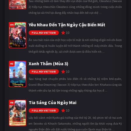
Sau những biến cố làm thay đổi cục diện của thế giới, Clevatess (Season
2) tiếp tục theo chân Clevatess cùng những đồng minh trong cuộc chiến
chống lại các thế lực đang đẩy nhân loại đến bờ vực diệ ...
Yêu Nhau Đến Tận Ngày Cậu Biến Mất
#4
10
FULL HD VIETSUB
Ẩn sau bức màn của một học viện bí mật là nơi những cô gái mồ côi được
nuôi dưỡng và huấn luyện để trở thành những cỗ máy chiến đấu. Trong
thế giới khắc nghiệt ấy, cái chết được xem là điều hiển nh ...
Xanh Thẳm (Mùa 3)
#5
10
FULL HD VIETSUB
Sau hàng loạt chuyến phiêu lưu điên rồ và những kỷ niệm khó quên,
Grand Blue Dreaming (Season 3) tiếp tục theo chân Iori Kitahara cùng các
thành viên câu lạc bộ lặn trong những ngày tháng đại học đ ...
Tia Sáng Của Ngày Mai
#6
10
FULL HD VIETSUB
Lấy bối cảnh một Kyoto giả tưởng của thế kỷ 20, bộ phim kể về hai anh
em Seiroku và Kihachi Sakamoto, những người ôm ấp khát vọng đưa Kỷ
nguyên Điện đến với đất nước thông qua cuốn Danh mục Điện th ...