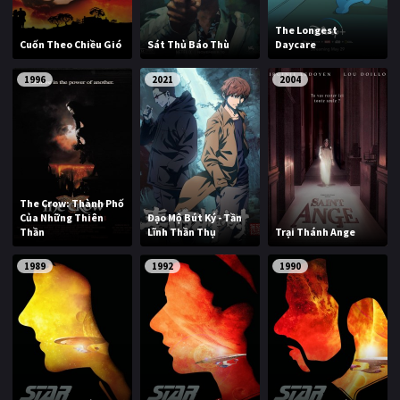
The Longest
Cuốn Theo Chiều Gió
Sát Thủ Báo Thù
Daycare
1996
2021
2004
The Crow: Thành Phố
Của Những Thiên
Đạo Mộ Bút Ký - Tần
Thần
Lĩnh Thần Thụ
Trại Thánh Ange
1989
1992
1990