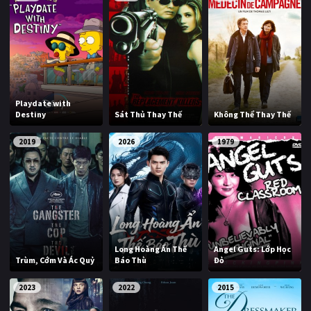
Playdate with
Destiny
Sát Thủ Thay Thế
Không Thể Thay Thế
2019
2026
1979
Long Hoàng Ẩn Thế
Angel Guts: Lớp Học
Trùm, Cớm Và Ác Quỷ
Báo Thù
Đỏ
2023
2022
2015