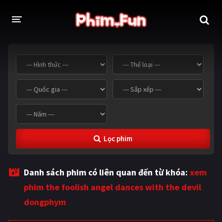
THỂ LOẠI
Thần thoại - Cổ trang
Hành động
Tâm lý
Chiến tranh
Võ thuật - Kiếm hiệp
Nhạc kịch
Lọc phim
Kinh dị
Tội phạm - Hình sự
Phiêu lưu
Hài hước
Danh sách phim có liên quan đến từ khóa:
xem
Viễn tưởng
Khoa học - Tài liệu
phim the foolish angel dances with the devil
Hoạt hình
Thể thao
dongphym
Tình cảm - Lãng mạn
Kỳ ảo