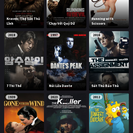
Kraven: Thợ Săn Thủ
Running with
Lĩnh
Chạy Với Quỷ Dữ
Scissors
2018
1997
2016
7 Thi Thể
Núi Lửa Dante
Sát Thủ Báo Thù
1939
2023
2012