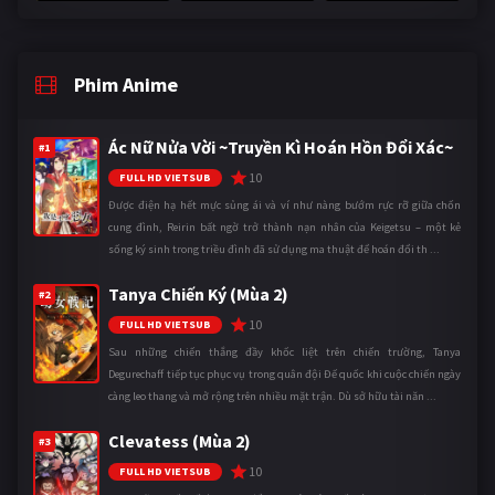
Phim Anime
Ác Nữ Nửa Vời ~Truyền Kì Hoán Hồn Đổi Xác~
#1
10
FULL HD VIETSUB
Được điện hạ hết mực sủng ái và ví như nàng bướm rực rỡ giữa chốn
cung đình, Reirin bất ngờ trở thành nạn nhân của Keigetsu – một kẻ
sống ký sinh trong triều đình đã sử dụng ma thuật để hoán đổi th ...
Tanya Chiến Ký (Mùa 2)
#2
10
FULL HD VIETSUB
Sau những chiến thắng đầy khốc liệt trên chiến trường, Tanya
Degurechaff tiếp tục phục vụ trong quân đội Đế quốc khi cuộc chiến ngày
càng leo thang và mở rộng trên nhiều mặt trận. Dù sở hữu tài năn ...
Clevatess (Mùa 2)
#3
10
FULL HD VIETSUB