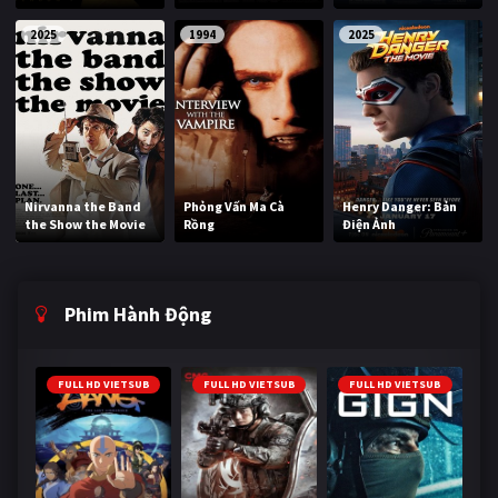
2025
1994
2025
Nirvanna the Band
Phỏng Vấn Ma Cà
Henry Danger: Bản
the Show the Movie
Rồng
Điện Ảnh
Phim Hành Động
FULL HD VIETSUB
FULL HD VIETSUB
FULL HD VIETSUB