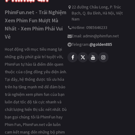
22 đường Châu Long, P. Trúc
PhimFun.net - Trải Nghiệm
Bạch, Q. Ba Đình, Hà Nội, Việt
Nam
Xem Phim Fun Mượt Mà
Hotline: 0985646233
Nhất - Xem Phim Phải Vui
Vẻ
Email:
admin@phimfun.net
Telegram:
@golden885
Hoạt động với mục tiêu mang lại
những giây phút giải trí tuyệt vời,
PhimFun tự hào là điểm đến quen
thuộc của cộng đồng yêu điện ảnh.
Tại đây, hệ thống được tối ưu hóa
trên hạ tầng mạnh mẽ để đảm bảo
trải nghiệm xem phim fun của bạn
luôn đạt tốc độ tải cực nhanh và
chất lượng hiển thị sắc nét nhất. Dù
bạn gọi chúng tôi là PhimFun hay
Phim Fun, PhimFun.net vẫn luôn
cam kết mang đến những bộ phim