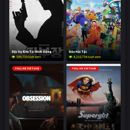
Đặc Vụ Kim Tái Khởi Động
Đảo Hải Tặc
599,730 lượt xem
4,210,754 lượt xem
FULL HD VIETSUB
FULL HD VIETSUB