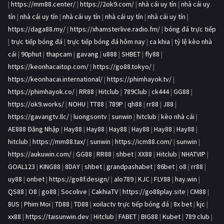
|
https://mm88.center/
|
https://2ok9.com/
|
nhà cái uy tín
|
nhà cái uy
tín
|
nhà cái uy tín
|
nhà cái uy tín
|
nhà cái uy tín
|
nhà cái uy tín
|
https://daga88.my/
|
https://xhamsterlive.radio.fm/
|
bóng đá trực tiếp
|
trực tiếp bóng đá
|
trực tiếp bóng đá hôm nay
|
ca khia
|
tỷ lệ kèo nhà
cái
|
90phut
|
thapcam
|
gavang
|
u888
|
SHBET
|
fly88
|
https://keonhacaitop.com/
|
https://go88.tokyo/
|
https://keonhacai.international/
|
https://phimhayok.tv/
|
https://phimhayok.co/
|
RR88
|
Hitclub
|
789Club
|
ck444
|
GG88
|
https://ok9.works/
|
NOHU
|
TT88
|
789P
|
qh88
|
rr88
|
J88
|
https://gavangtv.llc/
|
luongsontv
|
sunwin
|
hitclub
|
kèo nhà cái
|
AE888 Đăng Nhập
|
Hay88
|
Hay88
|
Hay88
|
Hay88
|
Hay88
|
Hay88
|
hitclub
|
https://mm88.tax/
|
sunwin
|
https://icm88.com/
|
sunwin
|
https://aukuwin.com/
|
GG88
|
RR88
|
shbet
|
XX88
|
Hitclub
|
NHATVIP
|
GOAL123
|
KING88
|
8DAY
|
shbet
|
grandpashabet
|
86bet
|
o8
|
rr88
|
uy88
|
onbet
|
https://go8f.design/
|
alo789
|
KJC
|
FLY88
|
hay.win
|
QS88
|
O8
|
go88
|
Socolive
|
CakhiaTV
|
https://go88play.site
|
CM88
|
8US
|
Phim Moi
|
TD88
|
TD88
|
xoilactv trực tiếp bóng đá
|
8x bet
|
kjc
|
xx88
|
https://taisunwin.dev
|
Hitclub
|
FABET
|
BIG88
|
Kubet
|
789 club
|