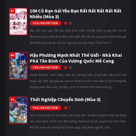
100 Cô Bạn Gái Yêu Bạn Rất Rất Rất Rất Rất
#7
Nhiều (Mùa 3)
10
FULL HD VIETSUB
Sau khi trải qua 100 lần thất tình suốt những năm trung học cơ sở,
Rentaro Aijo quyết định đến một ngôi đền để cầu mong tìm được bạn gái
khi bước vào cấp ba. Lời cầu nguyện của cậu được Thần Tình Y ...
Hậu Phương Mạnh Nhất Thế Giới - Nhà Khai
#8
Phá Tân Binh Của Vương Quốc Mê Cung
10
FULL HD VIETSUB
Atobe Arihito, một nhân viên văn phòng luôn cống hiến hết mình cho
công việc, bất ngờ gặp tai nạn và được chuyển sinh đến dị giới mang tên
Vương quốc Mê Cung. Tại đây, anh trở thành một mạo hiểm gi ...
Thất Nghiệp Chuyển Sinh (Mùa 3)
#9
5
FULL HD VIETSUB
Sau những biến cố làm thay đổi cuộc đời, Rudeus Greyrat tiếp tục bước
vào một hành trình mới để trưởng thành cả về sức mạnh lẫn tinh thần.
Khi đối mặt với những thử thách ngày càng khắc nghiệt, anh ...