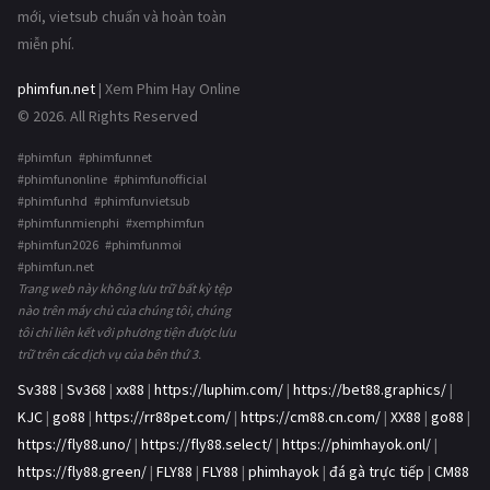
mới, vietsub chuẩn và hoàn toàn
miễn phí.
phimfun.net
| Xem Phim Hay Online
© 2026. All Rights Reserved
#phimfun #phimfunnet
#phimfunonline #phimfunofficial
#phimfunhd #phimfunvietsub
#phimfunmienphi #xemphimfun
#phimfun2026 #phimfunmoi
#phimfun.net
Trang web này không lưu trữ bất kỳ tệp
nào trên máy chủ của chúng tôi, chúng
tôi chỉ liên kết với phương tiện được lưu
trữ trên các dịch vụ của bên thứ 3.
Sv388
|
Sv368
|
xx88
|
https://luphim.com/
|
https://bet88.graphics/
|
KJC
|
go88
|
https://rr88pet.com/
|
https://cm88.cn.com/
|
XX88
|
go88
|
https://fly88.uno/
|
https://fly88.select/
|
https://phimhayok.onl/
|
https://fly88.green/
|
FLY88
|
FLY88
|
phimhayok
|
đá gà trực tiếp
|
CM88