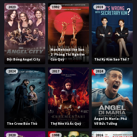
2023
1992
2018
Man Behind the Sun
2: Phòng Thí Nghiệm
Đội Bóng Angel City
Của Quỷ
Thư Ký Kim Sao Thế ?
2024
2017
2024
Ángel Di María: Phá
The Crow Báo Thù
Thợ Rèn Và Ác Quỷ
Vỡ Bức Tường
2020
1998
2016