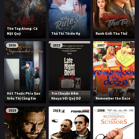
The Tag Along: Cá
Mặt Quỷ
Thả Thí Thiên Hạ
Ranh Giới Tha Thứ
2026
2023
2007
Hút Thuốc Phía Sau
Trò Chuyện Đêm
Siêu Thị Cùng Em
Khuya Với Quỷ Dữ
Remember the Daze
2024
2019
2006