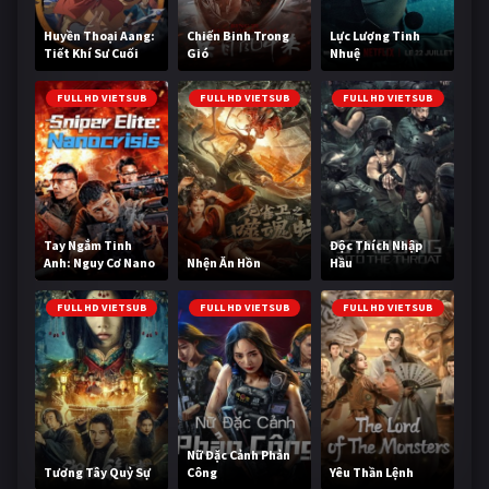
Huyền Thoại Aang:
Chiến Binh Trong
Lực Lượng Tinh
Tiết Khí Sư Cuối
Gió
Nhuệ
Cùng
FULL HD VIETSUB
FULL HD VIETSUB
FULL HD VIETSUB
Tay Ngắm Tinh
Độc Thích Nhập
Anh: Nguy Cơ Nano
Nhện Ăn Hồn
Hầu
FULL HD VIETSUB
FULL HD VIETSUB
FULL HD VIETSUB
Nữ Đặc Cảnh Phản
Tương Tây Quỷ Sự
Công
Yêu Thần Lệnh