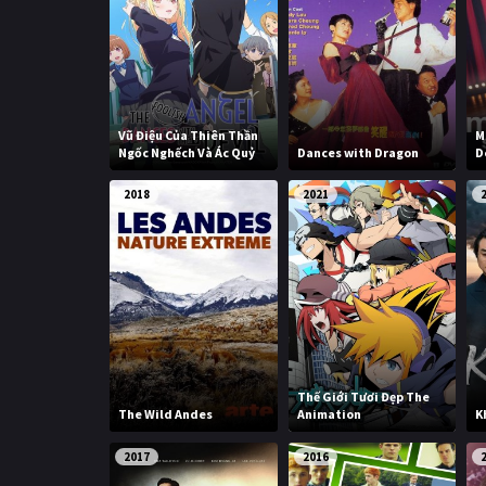
Vũ Điệu Của Thiên Thần
M
Ngốc Nghếch Và Ác Quỷ
Dances with Dragon
D
2018
2021
Thế Giới Tươi Đẹp The
The Wild Andes
Animation
K
2017
2016