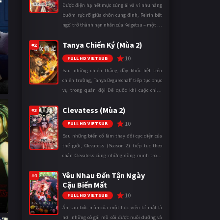
Được điện hạ hết mực sủng ái và ví như nàng
bướm rực rỡ giữa chốn cung đình, Reirin bất
ngờ trở thành nạn nhân của Keigetsu – một kẻ
sống ký sinh trong triều đình đã sử dụng ma
Tanya Chiến Ký (Mùa 2)
thuật để hoán đổi th ...
#2
10
FULL HD VIETSUB
Sau những chiến thắng đầy khốc liệt trên
chiến trường, Tanya Degurechaff tiếp tục phục
vụ trong quân đội Đế quốc khi cuộc chiến
ngày càng leo thang và mở rộng trên nhiều
Clevatess (Mùa 2)
mặt trận. Dù sở hữu tài năn ...
#3
10
FULL HD VIETSUB
Sau những biến cố làm thay đổi cục diện của
thế giới, Clevatess (Season 2) tiếp tục theo
chân Clevatess cùng những đồng minh trong
cuộc chiến chống lại các thế lực đang đẩy nhân
Yêu Nhau Đến Tận Ngày
loại đến bờ vực diệ ...
#4
Cậu Biến Mất
10
FULL HD VIETSUB
Ẩn sau bức màn của một học viện bí mật là
nơi những cô gái mồ côi được nuôi dưỡng và