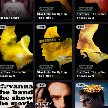
Star Trek: Thế Hệ Tiếp
Star Trek: Thế Hệ Tiếp
rại Thánh Ange
Theo (Mùa 3)
Theo (Mùa 6)
1988
1991
1993
tar Trek: Thế Hệ Tiếp
Star Trek: Thế Hệ Tiếp
Star Trek: Thế Hệ Tiếp
heo (Mùa 2)
Theo (Mùa 5)
Theo (Mùa 7)
2025
1994
2025