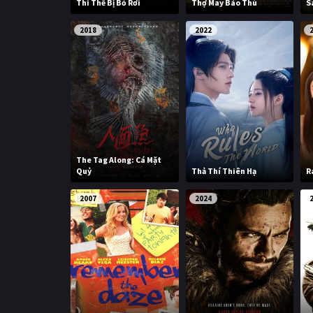
Thi Thể Bị Bỏ Rơi
Thợ May Báo Thù
S
2018
2022
The Tag Along: Cá Mặt
Quỷ
Thả Thí Thiên Hạ
R
2007
2024