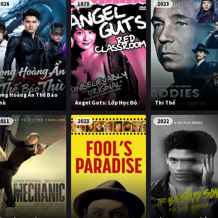
2026
1979
2023
ong Hoàng Ẩn Thế Báo
hù
Angel Guts: Lớp Học Đỏ
Thi Thể
2011
2023
2022