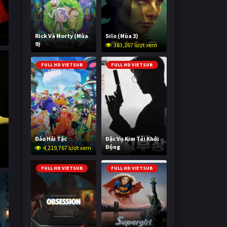
Rick Và Morty (Mùa
Silo (Mùa 3)
9)
383,267 lượt xem
3,006,514 lượt xem
FULL HD VIETSUB
FULL HD VIETSUB
Đảo Hải Tặc
Đặc Vụ Kim Tái Khởi
Động
4,219,767 lượt xem
605,306 lượt xem
FULL HD VIETSUB
FULL HD VIETSUB