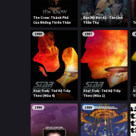
The Crow: Thành Phố
Đạo Mộ Bút Ký - Tần Lĩnh
Của Những Thiên Thần
Thần Thụ
T
1990
1987
Star Trek: Thế Hệ Tiếp
Star Trek: Thế Hệ Tiếp
S
Theo (Mùa 4)
Theo (Mùa 1)
T
1990
1986