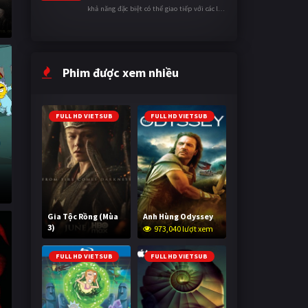
khả năng đặc biệt có thể giao tiếp với các loài
động vật. Bị mọi người xa lánh vì sự khác biệt
của mình, cậu ...
Phim được xem nhiều
FULL HD VIETSUB
FULL HD VIETSUB
Gia Tộc Rồng (Mùa
Anh Hùng Odyssey
3)
973,040 lượt xem
2,040,207 lượt xem
FULL HD VIETSUB
FULL HD VIETSUB