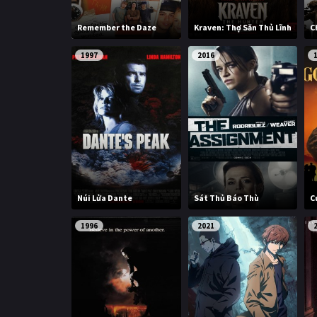
Remember the Daze
Kraven: Thợ Săn Thủ Lĩnh
C
1997
2016
Núi Lửa Dante
Sát Thủ Báo Thù
C
1996
2021