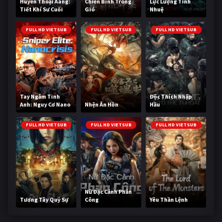
Huyền Thoại Aang:
Chiến Binh Trong
Lực Lượng Tinh
Tiết Khí Sư Cuối
Gió
Nhuệ
Cùng
FULL HD VIETSUB
FULL HD VIETSUB
FULL HD VIETSUB
Tay Ngắm Tinh
Độc Thích Nhập
Anh: Nguy Cơ Nano
Nhện Ăn Hồn
Hầu
FULL HD VIETSUB
FULL HD VIETSUB
FULL HD VIETSUB
Nữ Đặc Cảnh Phản
Tương Tây Quỷ Sự
Công
Yêu Thần Lệnh