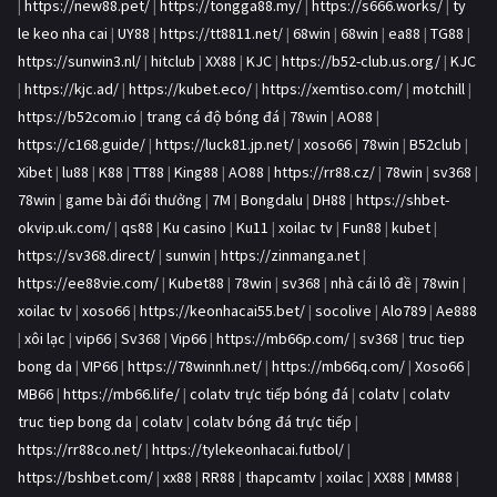
|
https://new88.pet/
|
https://tongga88.my/
|
https://s666.works/
|
ty
le keo nha cai
|
UY88
|
https://tt8811.net/
|
68win
|
68win
|
ea88
|
TG88
|
https://sunwin3.nl/
|
hitclub
|
XX88
|
KJC
|
https://b52-club.us.org/
|
KJC
|
https://kjc.ad/
|
https://kubet.eco/
|
https://xemtiso.com/
|
motchill
|
https://b52com.io
|
trang cá độ bóng đá
|
78win
|
AO88
|
https://c168.guide/
|
https://luck81.jp.net/
|
xoso66
|
78win
|
B52club
|
Xibet
|
lu88
|
K88
|
TT88
|
King88
|
AO88
|
https://rr88.cz/
|
78win
|
sv368
|
78win
|
game bài đổi thưởng
|
7M
|
Bongdalu
|
DH88
|
https://shbet-
okvip.uk.com/
|
qs88
|
Ku casino
|
Ku11
|
xoilac tv
|
Fun88
|
kubet
|
https://sv368.direct/
|
sunwin
|
https://zinmanga.net
|
https://ee88vie.com/
|
Kubet88
|
78win
|
sv368
|
nhà cái lô đề
|
78win
|
xoilac tv
|
xoso66
|
https://keonhacai55.bet/
|
socolive
|
Alo789
|
Ae888
|
xôi lạc
|
vip66
|
Sv368
|
Vip66
|
https://mb66p.com/
|
sv368
|
truc tiep
bong da
|
VIP66
|
https://78winnh.net/
|
https://mb66q.com/
|
Xoso66
|
MB66
|
https://mb66.life/
|
colatv trực tiếp bóng đá
|
colatv
|
colatv
truc tiep bong da
|
colatv
|
colatv bóng đá trực tiếp
|
https://rr88co.net/
|
https://tylekeonhacai.futbol/
|
https://bshbet.com/
|
xx88
|
RR88
|
thapcamtv
|
xoilac
|
XX88
|
MM88
|