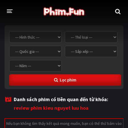
THỂ LOẠI
Thần thoại - Cổ trang
Hành động
Tâm lý
Chiến tranh
Võ thuật - Kiếm hiệp
Nhạc kịch
Lọc phim
Kinh dị
Tội phạm - Hình sự
Phiêu lưu
Hài hước
Danh sách phim có liên quan đến từ khóa:
Viễn tưởng
Khoa học - Tài liệu
review phim kieu nguyet luu hoa
Hoạt hình
Thể thao
Nếu bạn không tìm thấy kết quả mong muốn, bạn có thể thử bấm vào
Tình cảm - Lãng mạn
Kỳ ảo