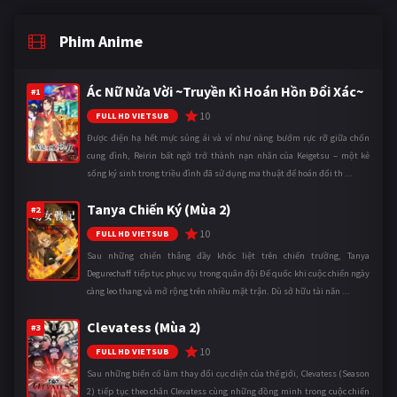
Phim Anime
Ác Nữ Nửa Vời ~Truyền Kì Hoán Hồn Đổi Xác~
#1
10
FULL HD VIETSUB
Được điện hạ hết mực sủng ái và ví như nàng bướm rực rỡ giữa chốn
cung đình, Reirin bất ngờ trở thành nạn nhân của Keigetsu – một kẻ
sống ký sinh trong triều đình đã sử dụng ma thuật để hoán đổi th ...
Tanya Chiến Ký (Mùa 2)
#2
10
FULL HD VIETSUB
Sau những chiến thắng đầy khốc liệt trên chiến trường, Tanya
Degurechaff tiếp tục phục vụ trong quân đội Đế quốc khi cuộc chiến ngày
càng leo thang và mở rộng trên nhiều mặt trận. Dù sở hữu tài năn ...
Clevatess (Mùa 2)
#3
10
FULL HD VIETSUB
Sau những biến cố làm thay đổi cục diện của thế giới, Clevatess (Season
2) tiếp tục theo chân Clevatess cùng những đồng minh trong cuộc chiến