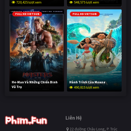
720,425 lượt xem
548,575 lượt xem
FULL HD VIETSUB
FULL HD VIETSUB
He-Man Và Những Chiến Binh
Hành Trình Của Moana
Vũ Trụ
490,815 lượt xem
239,556 lượt xem
Liên Hệ
22 đường Châu Long, P. Trúc