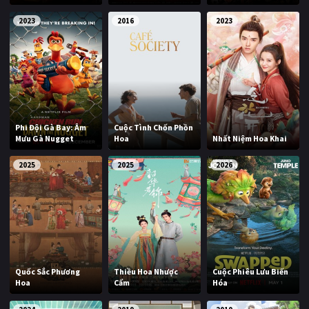
2023
2016
2023
Phi Đội Gà Bay: Âm
Cuộc Tình Chốn Phồn
Mưu Gà Nugget
Hoa
Nhất Niệm Hoa Khai
2025
2025
2026
Quốc Sắc Phương
Thiều Hoa Nhược
Cuộc Phiêu Lưu Biến
Hoa
Cẩm
Hóa