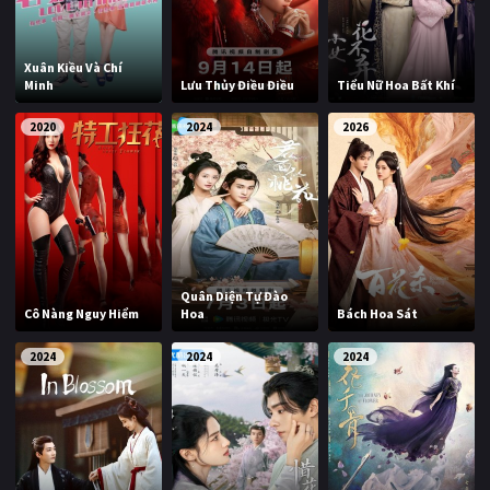
Xuân Kiều Và Chí
Minh
Lưu Thủy Điều Điều
Tiểu Nữ Hoa Bất Khí
2020
2024
2026
Quân Diện Tự Đào
Cô Nàng Nguy Hiểm
Hoa
Bách Hoa Sát
2024
2024
2024