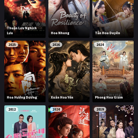
Thuận Lưu Nghịch
Lưu
Hoa Nhung
Tẫn Hoa Duyên
2025
2026
2024
Hoa Hướng Dương
Xuân Hoa Yến
Phong Hoa Giám
2012
2024
2019