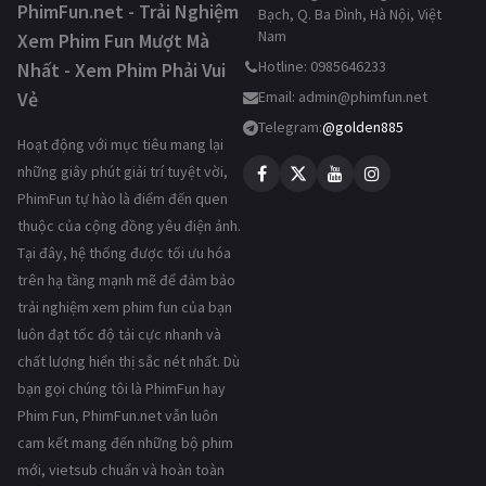
PhimFun.net - Trải Nghiệm
Bạch, Q. Ba Đình, Hà Nội, Việt
Nam
Xem Phim Fun Mượt Mà
Hotline: 0985646233
Nhất - Xem Phim Phải Vui
Vẻ
Email:
admin@phimfun.net
Telegram:
@golden885
Hoạt động với mục tiêu mang lại
những giây phút giải trí tuyệt vời,
PhimFun tự hào là điểm đến quen
thuộc của cộng đồng yêu điện ảnh.
Tại đây, hệ thống được tối ưu hóa
trên hạ tầng mạnh mẽ để đảm bảo
trải nghiệm xem phim fun của bạn
luôn đạt tốc độ tải cực nhanh và
chất lượng hiển thị sắc nét nhất. Dù
bạn gọi chúng tôi là PhimFun hay
Phim Fun, PhimFun.net vẫn luôn
cam kết mang đến những bộ phim
mới, vietsub chuẩn và hoàn toàn