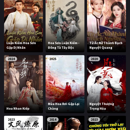
Luận Kiếm Hoa Sơn
Hoa Sơn Luận Kiếm -
Từ Ác Nữ Thành Bạch
Gặp Dị Nhân
Đông Tà Tây Độc
Nguyệt Quang
2024
2025
2020
Mùa Hoa Rơi Gặp Lại
Nguyệt Thượng
Hoa Nhan Kiếp
Chàng
Trọng Hỏa
2023
2014
2023