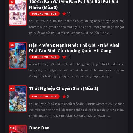
100 Cô Bạn Gái Yêu Bạn Rất Rất Rất Rất Rất
#7
Nhiều (Mùa 3)
10
FULL HD VIETSUB
Sau khi trải qua 100 lần thất tình suốt những năm trung học cơ sở,
Rentaro Aijo quyết định đến một ngôi đền để cầu mong tìm được bạn gái
khi bước vào cấp ba. Lời cầu nguyện của cậu được Thần Tình Y ...
Hậu Phương Mạnh Nhất Thế Giới - Nhà Khai
#8
Phá Tân Binh Của Vương Quốc Mê Cung
10
FULL HD VIETSUB
Atobe Arihito, một nhân viên văn phòng luôn cống hiến hết mình cho
công việc, bất ngờ gặp tai nạn và được chuyển sinh đến dị giới mang tên
Vương quốc Mê Cung. Tại đây, anh trở thành một mạo hiểm gi ...
Thất Nghiệp Chuyển Sinh (Mùa 3)
#9
5
FULL HD VIETSUB
Sau những biến cố làm thay đổi cuộc đời, Rudeus Greyrat tiếp tục bước
vào một hành trình mới để trưởng thành cả về sức mạnh lẫn tinh thần.
Khi đối mặt với những thử thách ngày càng khắc nghiệt, anh ...
Đuốc Đen
#10