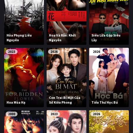
Hỏa Phụng Liêu
Hoa Và Rắn: Khởi
Siêu Lừa Gặp Siêu
Nguyên
Nguyên
Lầy
2023
2026
2026
Con Trai Bí Mật Của
Hoa Mùa Hạ
Sở Kiều Phong
Tiểu Thư Học Bá
2000
2023
2026