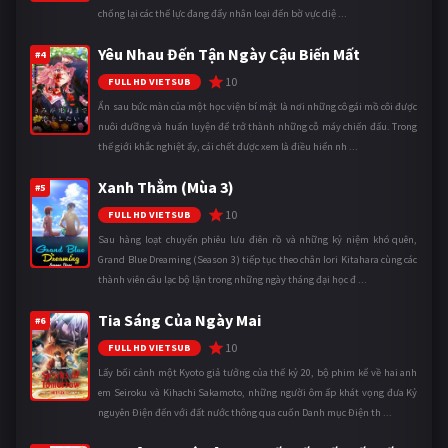
chống lại các thế lực đang đẩy nhân loại đến bờ vực diệ ...
Yêu Nhau Đến Tận Ngày Cậu Biến Mất
#4
10
FULL HD VIETSUB
Ẩn sau bức màn của một học viện bí mật là nơi những cô gái mồ côi được
nuôi dưỡng và huấn luyện để trở thành những cỗ máy chiến đấu. Trong
thế giới khắc nghiệt ấy, cái chết được xem là điều hiển nh ...
Xanh Thẳm (Mùa 3)
#5
10
FULL HD VIETSUB
Sau hàng loạt chuyến phiêu lưu điên rồ và những kỷ niệm khó quên,
Grand Blue Dreaming (Season 3) tiếp tục theo chân Iori Kitahara cùng các
thành viên câu lạc bộ lặn trong những ngày tháng đại học đ ...
Tia Sáng Của Ngày Mai
#6
10
FULL HD VIETSUB
Lấy bối cảnh một Kyoto giả tưởng của thế kỷ 20, bộ phim kể về hai anh
em Seiroku và Kihachi Sakamoto, những người ôm ấp khát vọng đưa Kỷ
nguyên Điện đến với đất nước thông qua cuốn Danh mục Điện th ...