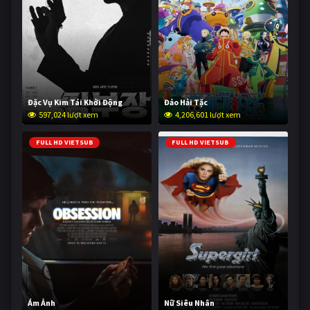
Đặc Vụ Kim Tái Khởi Động
Đảo Hải Tặc
597,024 lượt xem
4,206,601 lượt xem
FULL HD VIETSUB
FULL HD VIETSUB
Ám Ảnh
Nữ Siêu Nhân