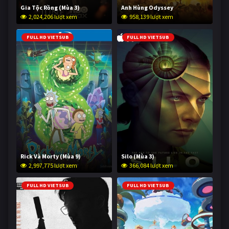
Gia Tộc Rồng (Mùa 3)
Anh Hùng Odyssey
2,024,206 lượt xem
958,139 lượt xem
FULL HD VIETSUB
FULL HD VIETSUB
Rick Và Morty (Mùa 9)
Silo (Mùa 3)
2,997,775 lượt xem
366,084 lượt xem
FULL HD VIETSUB
FULL HD VIETSUB