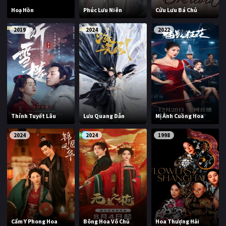
Hoạ Hồn
Phúc Lưu Niên
Cửu Lưu Bá Chủ
2019
2024
2022
Thính Tuyết Lâu
Lưu Quang Dẫn
Mị Ảnh Cuồng Hoa
2024
2024
1998
Cẩm Y Phong Hoa
Bông Hoa Vô Chủ
Hoa Thượng Hải