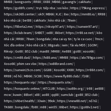
MM88
|
luongsontv
|
RR88
|
XX88
|
MB66
|
gavangtv
|
cakhiatv
|
https://go88fc.com/
|
trực tiếp nba
|
soi kèo
|
https://79king.express/
|
https://ok365.center/
|
ok9
|
MB66
|
KJC
|
8xx
|
https://mm88.io/
|
RR88
|
kèo nhà cái
|
bet88
|
cakhiatv
|
kèo nhà cái
|
78win
|
https://f8beta2.me/
|
https://rikvip97.art/
|
https://sunwin97.art/
|
https://kclub.team/
|
SHBET
|
xx88
|
8kbet
|
https://rr88.se.net/
|
kèo
nhà cái
|
RR88
|
78win
|
bongdalu
|
nha cai uy tin
|
ty le ca cuoc
|
7mcn
|
Xóc đĩa online
|
Kèo nhà cái 5
|
88goals
|
iwin
|
Tài xỉu MD5
|
1GOM
|
Rikvip
|
Go88
|
B52 club
|
max88
|
MM88
|
Ae888
|
go88
|
xoso66
|
https://cm88.dad/
|
https://hi88.uno/
|
MM88
|
https://alo789ga.com/
|
Xoso66
|
phim sex vlxx
|
https://xx88brand.com/
|
https://sunwin19.cn.com/
|
GG88
|
Xoso66
|
XX88
|
https://rr88it.com/
|
RR88
|
nổ hũ
|
MB66
|
SC88
|
https://www.fly888.club/
|
f168
|
https://hoiquantv.vip/
|
https://hoiquantv.site/
|
https://hoiquantv.online/
|
HITCLUB
|
https://uu88n.org/
|
tr88
|
ae888
|
mcw
|
kuwin
|
88bet
|
x88
|
ao88
|
qq88
|
sumclub
|
go88
|
B52 club
|
https://shbet.health/
|
33win
|
99ok
|
https://vnew88.net/
|
nổ hũ
|
TK688
|
bongdalu
|
fb88
|
m88
|
win55
|
86bet
|
https://go88v2.net/
|