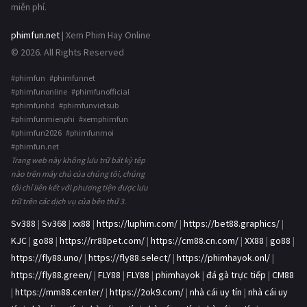
miễn phí.
phimfun.net
| Xem Phim Hay Online
© 2026. All Rights Reserved
#phimfun #phimfunnet
#phimfunonline #phimfunofficial
#phimfunhd #phimfunvietsub
#phimfunmienphi #xemphimfun
#phimfun2026 #phimfunmoi
#phimfun.net
Trang web này không lưu trữ bất kỳ tệp
nào trên máy chủ của chúng tôi, chúng
tôi chỉ liên kết với phương tiện được lưu
trữ trên các dịch vụ của bên thứ 3.
Sv388
|
Sv368
|
xx88
|
https://luphim.com/
|
https://bet88.graphics/
|
KJC
|
go88
|
https://rr88pet.com/
|
https://cm88.cn.com/
|
XX88
|
go88
|
https://fly88.uno/
|
https://fly88.select/
|
https://phimhayok.onl/
|
https://fly88.green/
|
FLY88
|
FLY88
|
phimhayok
|
đá gà trực tiếp
|
CM88
|
https://mm88.center/
|
https://2ok9.com/
|
nhà cái uy tín
|
nhà cái uy