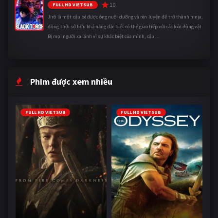
10
FULL HD VIETSUB
Jirô là một cậu bé được ông nuôi dưỡng và rèn luyện để trở thành ninja,
đồng thời sở hữu khả năng đặc biệt có thể giao tiếp với các loài động vật.
Bị mọi người xa lánh vì sự khác biệt của mình, cậu ...
Phim được xem nhiều
FULL HD VIETSUB
FULL HD VIETSUB