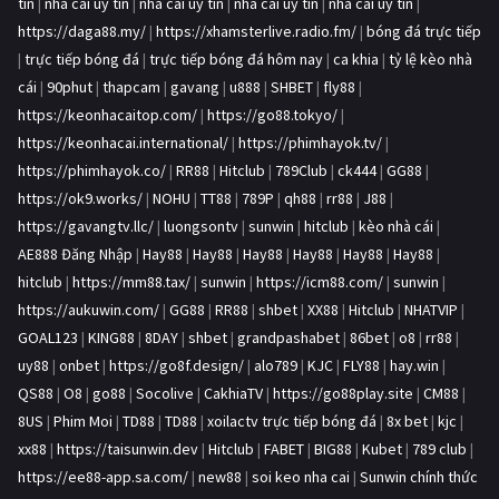
tín
|
nhà cái uy tín
|
nhà cái uy tín
|
nhà cái uy tín
|
nhà cái uy tín
|
https://daga88.my/
|
https://xhamsterlive.radio.fm/
|
bóng đá trực tiếp
|
trực tiếp bóng đá
|
trực tiếp bóng đá hôm nay
|
ca khia
|
tỷ lệ kèo nhà
cái
|
90phut
|
thapcam
|
gavang
|
u888
|
SHBET
|
fly88
|
https://keonhacaitop.com/
|
https://go88.tokyo/
|
https://keonhacai.international/
|
https://phimhayok.tv/
|
https://phimhayok.co/
|
RR88
|
Hitclub
|
789Club
|
ck444
|
GG88
|
https://ok9.works/
|
NOHU
|
TT88
|
789P
|
qh88
|
rr88
|
J88
|
https://gavangtv.llc/
|
luongsontv
|
sunwin
|
hitclub
|
kèo nhà cái
|
AE888 Đăng Nhập
|
Hay88
|
Hay88
|
Hay88
|
Hay88
|
Hay88
|
Hay88
|
hitclub
|
https://mm88.tax/
|
sunwin
|
https://icm88.com/
|
sunwin
|
https://aukuwin.com/
|
GG88
|
RR88
|
shbet
|
XX88
|
Hitclub
|
NHATVIP
|
GOAL123
|
KING88
|
8DAY
|
shbet
|
grandpashabet
|
86bet
|
o8
|
rr88
|
uy88
|
onbet
|
https://go8f.design/
|
alo789
|
KJC
|
FLY88
|
hay.win
|
QS88
|
O8
|
go88
|
Socolive
|
CakhiaTV
|
https://go88play.site
|
CM88
|
8US
|
Phim Moi
|
TD88
|
TD88
|
xoilactv trực tiếp bóng đá
|
8x bet
|
kjc
|
xx88
|
https://taisunwin.dev
|
Hitclub
|
FABET
|
BIG88
|
Kubet
|
789 club
|
https://ee88-app.sa.com/
|
new88
|
soi keo nha cai
|
Sunwin chính thức