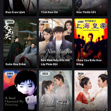
Hoa Gian Lệnh
Tích Hoa Chỉ
Hoa Thiên Cốt
2024
2026
1993
Bốn Năm Hứa Hôn Đổi
Chúa Của Biển Hoa
Xuân Hoa Diễm
Lấy Phản Bội
Đông
1994
2022
2020