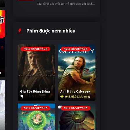
khả năng đặc biệt có thể giao tiếp với các loài
động vật. Bị mọi người xa lánh vì sự khác biệt
của mình, cậu ...
Phim được xem nhiều
FULL HD VIETSUB
FULL HD VIETSUB
g
Gia Tộc Rồng (Mùa
Anh Hùng Odyssey
3)
943,980 lượt xem
2,012,683 lượt xem
FULL HD VIETSUB
FULL HD VIETSUB