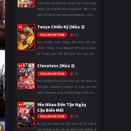
Được điện hạ hết mực sủng ái và ví như nàng
bướm rực rỡ giữa chốn cung đình, Reirin bất
ngờ trở thành nạn nhân của Keigetsu – một kẻ
sống ký sinh trong triều đình đã sử dụng ma
Tanya Chiến Ký (Mùa 2)
thuật để hoán đổi th ...
#2
10
FULL HD VIETSUB
Sau những chiến thắng đầy khốc liệt trên
chiến trường, Tanya Degurechaff tiếp tục phục
vụ trong quân đội Đế quốc khi cuộc chiến
ngày càng leo thang và mở rộng trên nhiều
Clevatess (Mùa 2)
mặt trận. Dù sở hữu tài năn ...
#3
10
FULL HD VIETSUB
Sau những biến cố làm thay đổi cục diện của
thế giới, Clevatess (Season 2) tiếp tục theo
chân Clevatess cùng những đồng minh trong
cuộc chiến chống lại các thế lực đang đẩy nhân
Yêu Nhau Đến Tận Ngày
loại đến bờ vực diệ ...
#4
Cậu Biến Mất
10
FULL HD VIETSUB
Ẩn sau bức màn của một học viện bí mật là
nơi những cô gái mồ côi được nuôi dưỡng và