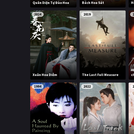
Quân Diện Tự Đào Hoa
Bách Hoa Sát
H
2024
2019
A
Xuân Hoa Diễm
The Last Full Measure
c
1994
2022