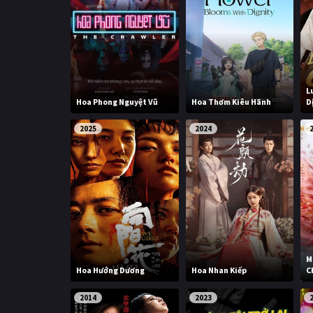
L
Hoa Phong Nguyệt Vũ
Hoa Thơm Kiêu Hãnh
D
2025
2024
M
Hoa Hướng Dương
Hoa Nhan Kiếp
C
2014
2023