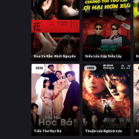
Hoa Và Rắn: Khởi Nguyên
Siêu Lừa Gặp Siêu Lầy
H
2026
2000
Tiểu Thư Học Bá
Thuận Lưu Nghịch Lưu
H