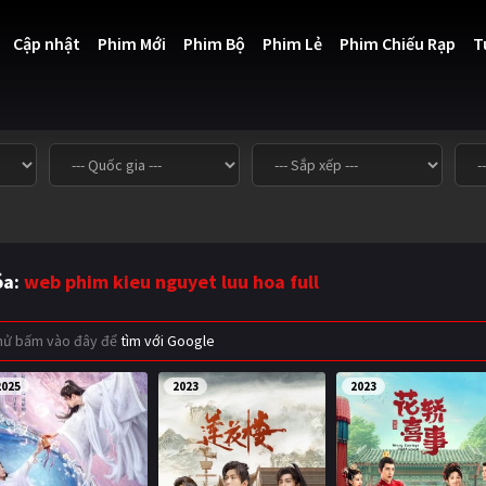
Cập nhật
Phim Mới
Phim Bộ
Phim Lẻ
Phim Chiếu Rạp
T
óa:
web phim kieu nguyet luu hoa full
thử bấm vào đây để
tìm với Google
2025
2023
2023