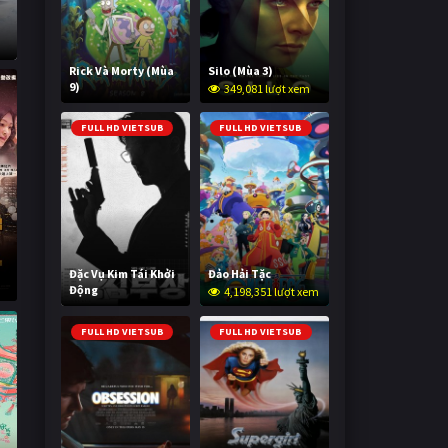
Rick Và Morty (Mùa
Silo (Mùa 3)
9)
349,081 lượt xem
2,991,863 lượt xem
FULL HD VIETSUB
FULL HD VIETSUB
Đặc Vụ Kim Tái Khởi
Đảo Hải Tặc
Động
4,198,351 lượt xem
591,463 lượt xem
FULL HD VIETSUB
FULL HD VIETSUB