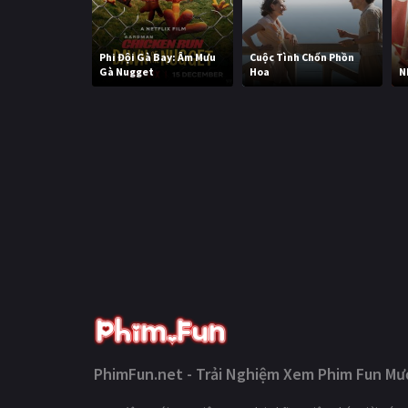
Phi Đội Gà Bay: Âm Mưu
Cuộc Tình Chốn Phồn
Gà Nugget
Hoa
N
PhimFun.net - Trải Nghiệm Xem Phim Fun Mượ