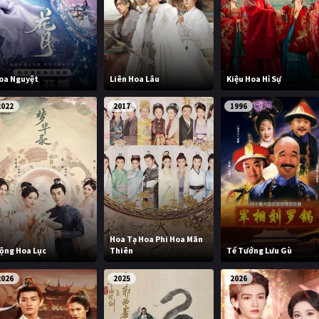
oa Nguyệt
Liên Hoa Lâu
Kiệu Hoa Hỉ Sự
2022
2017
1996
Hoa Tạ Hoa Phi Hoa Mãn
ộng Hoa Lục
Thiên
Tể Tướng Lưu Gù
2026
2025
2026