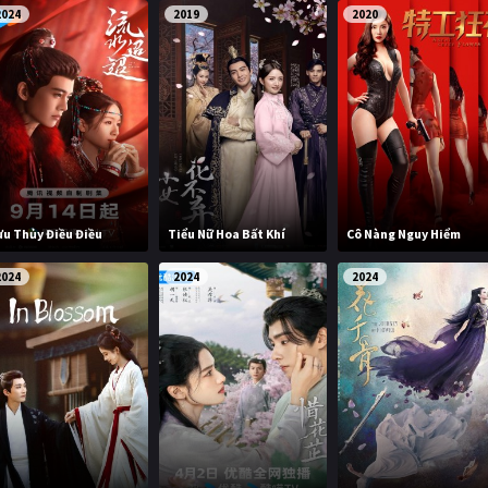
2024
2019
2020
ưu Thủy Điều Điều
Tiểu Nữ Hoa Bất Khí
Cô Nàng Nguy Hiểm
2024
2024
2024