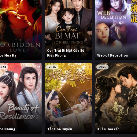
Con Trai Bí Mật Của Sở
oa Mùa Hạ
Kiều Phong
Web of Deception
2023
2026
2026
oa Nhung
Tẫn Hoa Duyên
Xuân Hoa Yến