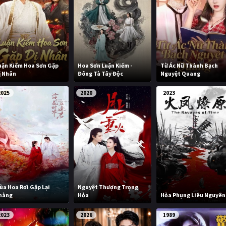
uận Kiếm Hoa Sơn Gặp
Hoa Sơn Luận Kiếm -
Từ Ác Nữ Thành Bạch
ị Nhân
Đông Tà Tây Độc
Nguyệt Quang
2025
2020
2023
ùa Hoa Rơi Gặp Lại
Nguyệt Thượng Trọng
hàng
Hỏa
Hỏa Phụng Liêu Nguyên
2023
2026
1989