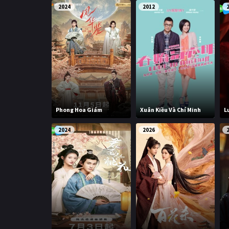
2024
2012
Phong Hoa Giám
Xuân Kiều Và Chí Minh
L
2024
2026