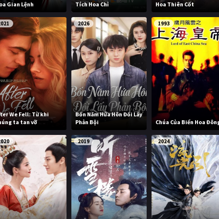
oa Gian Lệnh
Tích Hoa Chỉ
Hoa Thiên Cốt
2021
2026
1993
fter We Fell: Từ khi
Bốn Năm Hứa Hôn Đổi Lấy
húng ta tan vỡ
Phản Bội
Chúa Của Biển Hoa Đôn
2020
2019
2024