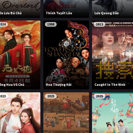
ửu Lưu Bá Chủ
Thính Tuyết Lâu
Lưu Quang Dẫn
2024
1998
2012
ông Hoa Vô Chủ
Hoa Thượng Hải
Caught In The Web
2023
2025
2025