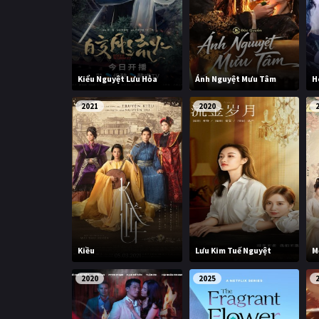
Kiểu Nguyệt Lưu Hỏa
Ánh Nguyệt Mưu Tâm
H
2021
2020
Kiều
Lưu Kim Tuế Nguyệt
M
2020
2025