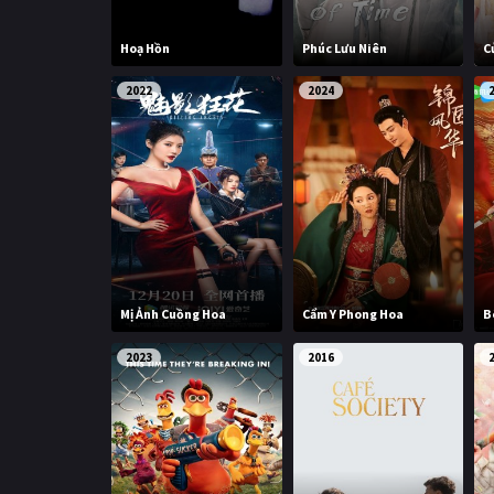
Hoạ Hồn
Phúc Lưu Niên
C
2022
2024
Mị Ảnh Cuồng Hoa
Cẩm Y Phong Hoa
B
2023
2016