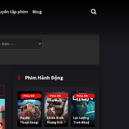
uyển tập phim
Blog
Phim Hành Động
FULL HD
FULL HD
FULL HD
VIETSUB
VIETSUB
VIETSUB
Huyền
Chiến Binh
Lực Lượng
Thoại Aang:
Trong Gió
Tinh Nhuệ
Tiết Khí Sư