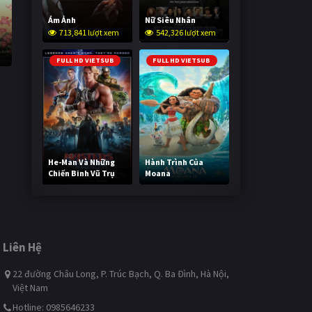
Ám Ảnh
Nữ Siêu Nhân
713,841 lượt xem
542,326 lượt xem
FULL HD VIETSUB
FULL HD VIETSUB
He-Man Và Những
Hành Trình Của
Chiến Binh Vũ Trụ
Moana
234,289 lượt xem
486,221 lượt xem
Liên Hệ
22 đường Châu Long, P. Trúc Bạch, Q. Ba Đình, Hà Nội,
Việt Nam
Hotline: 0985646233