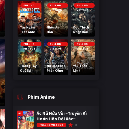
Cuối Cùng
FULL HD
FULL HD
FULL HD
VIETSUB
VIETSUB
VIETSUB
Tay Ngắm
Nhện Ăn
Độc Thích
Tinh Anh:
Hồn
Nhập Hầu
Nguy Cơ
Nano
FULL HD
FULL HD
FULL HD
VIETSUB
VIETSUB
VIETSUB
Tương Tây
Nữ Đặc Cảnh
Yêu Thần
Quỷ Sự
Phản Công
Lệnh
Phim Anime
Ác Nữ Nửa Vời ~Truyền Kì
#1
Hoán Hồn Đổi Xác~
10
FULL HD VIETSUB