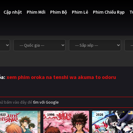
Cập nhật
Phim Mới
Phim Bộ
Phim Lẻ
Phim Chiếu Rạp
T
óa:
xem phim oroka na tenshi wa akuma to odoru
thử bấm vào đây để
tìm với Google
2023
1996
2026