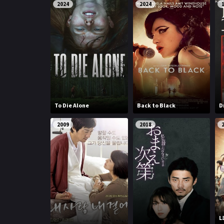
2024
2024
To Die Alone
Back to Black
D
2009
2018
L