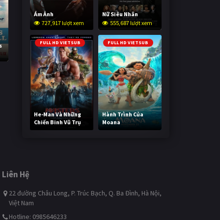
Ám Ảnh
Nữ Siêu Nhân
727,917 lượt xem
555,687 lượt xem
FULL HD VIETSUB
FULL HD VIETSUB
s
He-Man Và Những
Hành Trình Của
Chiến Binh Vũ Trụ
Moana
246,346 lượt xem
497,149 lượt xem
Liên Hệ
22 đường Châu Long, P. Trúc Bạch, Q. Ba Đình, Hà Nội,
Việt Nam
Hotline: 0985646233