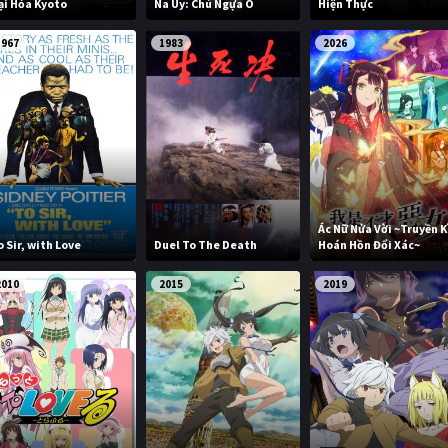
ại Hỏa Kyoto
Na Uy: Chú Ngựa Ô
Hiện Thực
1967
1983
2026
Ác Nữ Nửa Vời ~Truyền K
o Sir, with Love
Duel To The Death
Hoán Hồn Đổi Xác~
2010
2015
2019