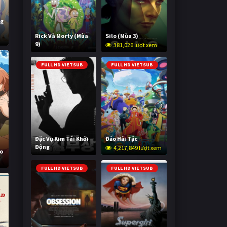
ng
h
Rick Và Morty (Mùa
Silo (Mùa 3)
9)
381,026 lượt xem
3,005,492 lượt xem
FULL HD VIETSUB
FULL HD VIETSUB
Đặc Vụ Kim Tái Khởi
Đảo Hải Tặc
Động
4,217,849 lượt xem
ho
604,433 lượt xem
FULL HD VIETSUB
FULL HD VIETSUB