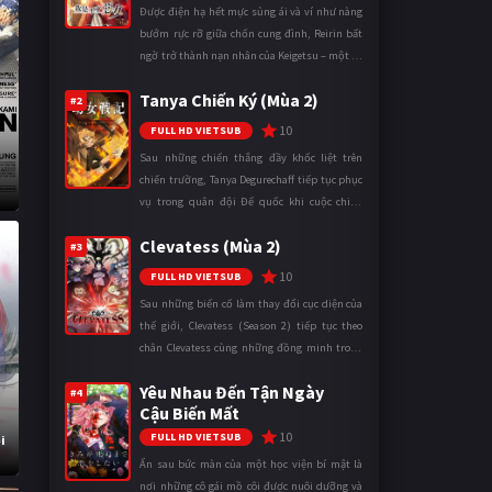
Được điện hạ hết mực sủng ái và ví như nàng
bướm rực rỡ giữa chốn cung đình, Reirin bất
ngờ trở thành nạn nhân của Keigetsu – một kẻ
sống ký sinh trong triều đình đã sử dụng ma
Tanya Chiến Ký (Mùa 2)
thuật để hoán đổi th ...
#2
10
FULL HD VIETSUB
Sau những chiến thắng đầy khốc liệt trên
chiến trường, Tanya Degurechaff tiếp tục phục
vụ trong quân đội Đế quốc khi cuộc chiến
ngày càng leo thang và mở rộng trên nhiều
Clevatess (Mùa 2)
mặt trận. Dù sở hữu tài năn ...
#3
10
FULL HD VIETSUB
Sau những biến cố làm thay đổi cục diện của
thế giới, Clevatess (Season 2) tiếp tục theo
chân Clevatess cùng những đồng minh trong
cuộc chiến chống lại các thế lực đang đẩy nhân
Yêu Nhau Đến Tận Ngày
loại đến bờ vực diệ ...
#4
Cậu Biến Mất
10
FULL HD VIETSUB
i
Ẩn sau bức màn của một học viện bí mật là
nơi những cô gái mồ côi được nuôi dưỡng và