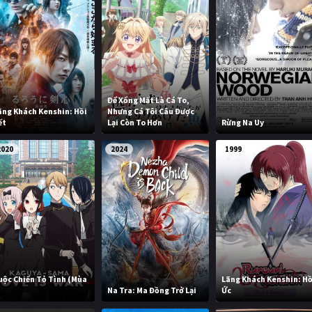
Để Xổng Mất Là Cá To,
ãng Khách Kenshin: Hồi
Nhưng Cá Tôi Câu Được
ết
Lại Còn To Hơn
Rừng Na Uy
2020
2024
1999
uộc Chiến Tỏ Tình (Mùa
Lãng Khách Kenshin: Hồ
)
Na Tra: Ma Đồng Trở Lại
Ức