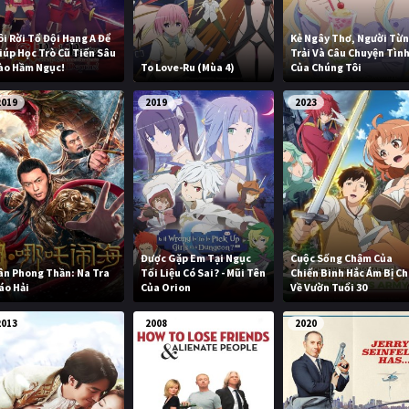
ôi Rời Tổ Đội Hạng A Để
Kẻ Ngây Thơ, Người Từ
iúp Học Trò Cũ Tiến Sâu
Trải Và Câu Chuyện Tìn
ào Hầm Ngục!
To Love-Ru (Mùa 4)
Của Chúng Tôi
2019
2019
2023
Được Gặp Em Tại Ngục
Cuộc Sống Chậm Của
ân Phong Thần: Na Tra
Tối Liệu Có Sai? - Mũi Tên
Chiến Binh Hắc Ám Bị C
áo Hải
Của Orion
Về Vườn Tuổi 30
2013
2008
2020