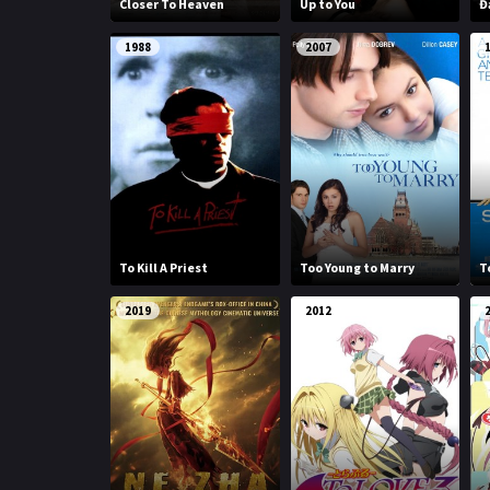
Closer To Heaven
Up to You
Đ
1988
2007
To Kill A Priest
Too Young to Marry
T
2019
2012