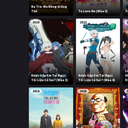
Na Tra: Ma Đồng Giáng
Thế
To Love-Ru (Mùa 3)
T
2020
2022
L
Được Gặp Em Tại Ngục
Được Gặp Em Tại Ngục
K
Tối Liệu Có Sai? (Mùa 3)
Tối Liệu Có Sai? (Mùa 4)
D
2016
2025