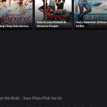
How to Lose Friends &
Jerry Seinfeld: 23 Hour
àng Công Chúa Aurora
Alienate People
to Kill
t Mà Nhất - Xem Phim Phải Vui Vẻ