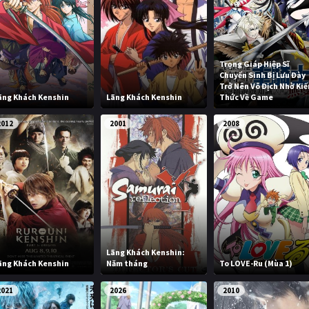
Trọng Giáp Hiệp Sĩ
Chuyển Sinh Bị Lưu Đày
Trở Nên Vô Địch Nhờ Kiế
ãng Khách Kenshin
Lãng Khách Kenshin
Thức Về Game
2012
2001
2008
Lãng Khách Kenshin:
ãng Khách Kenshin
Năm tháng
To LOVE-Ru (Mùa 1)
2021
2026
2010