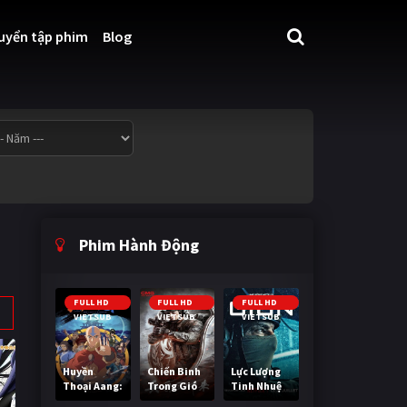
uyển tập phim
Blog
Phim Hành Động
FULL HD
FULL HD
FULL HD
VIETSUB
VIETSUB
VIETSUB
Huyền
Chiến Binh
Lực Lượng
Thoại Aang:
Trong Gió
Tinh Nhuệ
Tiết Khí Sư