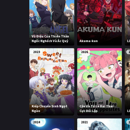
Vũ Điệu Của Thiên Thần
Ngốc Nghếch Và Ác Quỷ
Akuma-kun
L
2023
2026
Kiếp Chuyển Sinh Ngọt
Cậu Và Tớ Là Hai Thái
Ngào
Cực Đối Lập
L
2024
2021