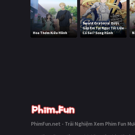
Sword Oratoria: Được
Gặp Em Tại Ngục Tối Liệu
Hoa Thơm Kiêu Hãnh
Có Sai? Song Hành
N
PhimFun.net - Trải Nghiệm Xem Phim Fun Mượ