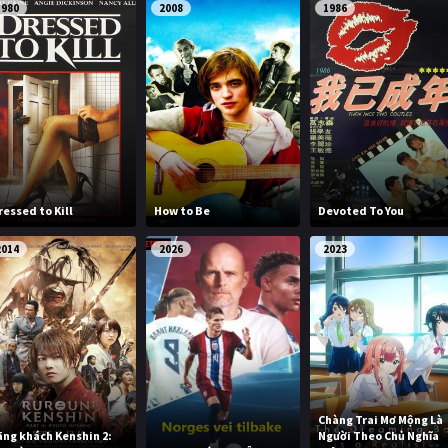
1980
2008
1986
ressed to Kill
How to Be
Devoted To You
2014
2026
2023
Chàng Trai Mơ Mộng Là
ãng khách Kenshin 2:
Người Theo Chủ Nghĩa