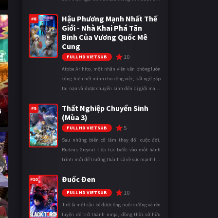
gái khi bước vào cấp ba. Lời cầu nguyện của
Hậu Phương Mạnh Nhất Thế
cậu được Thần Tình Y ...
#8
Giới - Nhà Khai Phá Tân
Binh Của Vương Quốc Mê
Cung
10
FULL HD VIETSUB
Atobe Arihito, một nhân viên văn phòng luôn
cống hiến hết mình cho công việc, bất ngờ gặp
tai nạn và được chuyển sinh đến dị giới mang
tên Vương quốc Mê Cung. Tại đây, anh trở
Thất Nghiệp Chuyển Sinh
thành một mạo hiểm gi ...
#9
ì
(Mùa 3)
5
FULL HD VIETSUB
Sau những biến cố làm thay đổi cuộc đời,
Rudeus Greyrat tiếp tục bước vào một hành
trình mới để trưởng thành cả về sức mạnh lẫn
tinh thần. Khi đối mặt với những thử thách
Đuốc Đen
ngày càng khắc nghiệt, anh ...
#10
10
FULL HD VIETSUB
Jirô là một cậu bé được ông nuôi dưỡng và rèn
luyện để trở thành ninja, đồng thời sở hữu