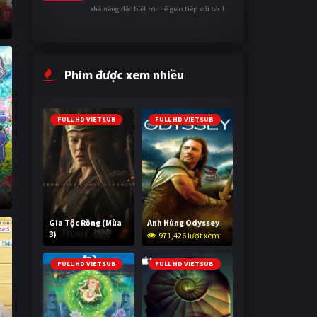
khả năng đặc biệt có thể giao tiếp với các loài
động vật. Bị mọi người xa lánh vì sự khác biệt
của mình, cậu ...
Phim được xem nhiều
FULL HD VIETSUB
FULL HD VIETSUB
Gia Tộc Rồng (Mùa
Anh Hùng Odyssey
3)
971,426 lượt xem
2,037,515 lượt xem
FULL HD VIETSUB
FULL HD VIETSUB