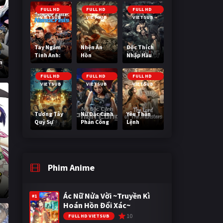
Cuối Cùng
FULL HD
FULL HD
FULL HD
VIETSUB
VIETSUB
VIETSUB
Tay Ngắm
Nhện Ăn
Độc Thích
Tinh Anh:
Hồn
Nhập Hầu
n
Nguy Cơ
Nano
FULL HD
FULL HD
FULL HD
VIETSUB
VIETSUB
VIETSUB
Tương Tây
Nữ Đặc Cảnh
Yêu Thần
Quỷ Sự
Phản Công
Lệnh
Phim Anime
Ác Nữ Nửa Vời ~Truyền Kì
#1
Hoán Hồn Đổi Xác~
10
FULL HD VIETSUB