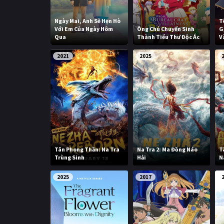
Ngày Mai, Anh Sẽ Hẹn Hò
T
Với Em Của Ngày Hôm
Ông Chú Chuyển Sinh
G
Qua
Thành Tiểu Thư Độc Ác
V
2021
2025
Tân Phong Thần: Na Tra
Na Tra 2: Ma Đồng Náo
T
Trùng Sinh
Hải
N
2025
2017