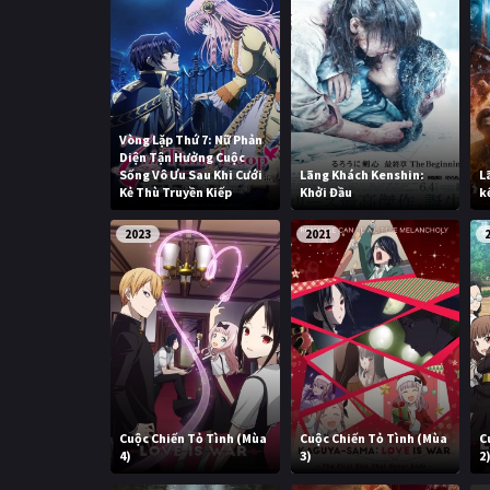
Vòng Lặp Thứ 7: Nữ Phản
Diện Tận Hưởng Cuộc
Sống Vô Ưu Sau Khi Cưới
Lãng Khách Kenshin:
L
Kẻ Thù Truyền Kiếp
Khởi Đầu
k
2023
2021
Cuộc Chiến Tỏ Tình (Mùa
Cuộc Chiến Tỏ Tình (Mùa
C
4)
3)
2