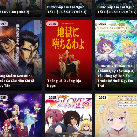
Được Gặp Em Tại Ngục
Được Gặp Em Tại Ngục
o LOVE-Ru (Mùa 2)
Tối Liệu Có Sai? (Mùa 1)
Tối Liệu Có Sai? (Mùa 2)
1997
2026
2025
SHIROHIYO - Đầu Thai
Thành Quý Tộc Mập Ú,
ãng Khách Kenshin:
Tôi Dùng Ký Ức Kiếp
húc Ca Cầu Hồn Chí Sĩ
Thẳng Lối Xuống Địa
Trước Để Nuôi Dạy Em
uy Tân
Ngục
Trai
2025
2015
2023