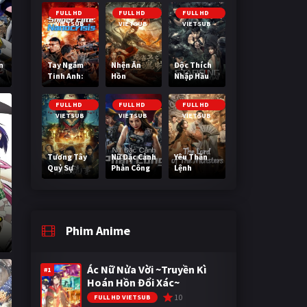
Cuối Cùng
FULL HD
FULL HD
FULL HD
VIETSUB
VIETSUB
VIETSUB
n
Tay Ngắm
Nhện Ăn
Độc Thích
Tinh Anh:
Hồn
Nhập Hầu
Nguy Cơ
Nano
FULL HD
FULL HD
FULL HD
VIETSUB
VIETSUB
VIETSUB
Tương Tây
Nữ Đặc Cảnh
Yêu Thần
Quỷ Sự
Phản Công
Lệnh
Phim Anime
Ác Nữ Nửa Vời ~Truyền Kì
#1
Hoán Hồn Đổi Xác~
10
FULL HD VIETSUB