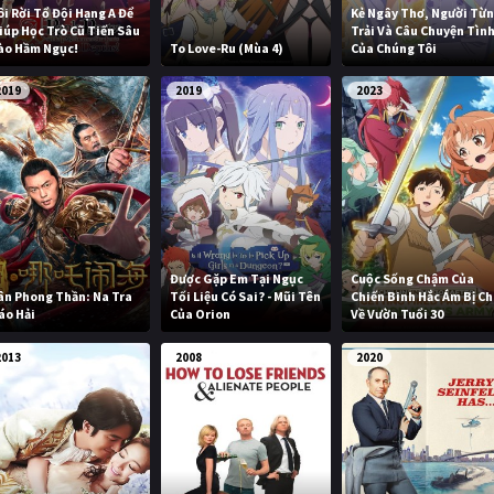
ôi Rời Tổ Đội Hạng A Để
Kẻ Ngây Thơ, Người Từ
iúp Học Trò Cũ Tiến Sâu
Trải Và Câu Chuyện Tìn
ào Hầm Ngục!
To Love-Ru (Mùa 4)
Của Chúng Tôi
2019
2019
2023
Được Gặp Em Tại Ngục
Cuộc Sống Chậm Của
ân Phong Thần: Na Tra
Tối Liệu Có Sai? - Mũi Tên
Chiến Binh Hắc Ám Bị C
áo Hải
Của Orion
Về Vườn Tuổi 30
2013
2008
2020