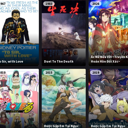
1967
1983
2026
Ác Nữ Nửa Vời ~Truyền K
o Sir, with Love
Duel To The Death
Hoán Hồn Đổi Xác~
2010
2015
2019
Được Gặp Em Tại Ngục
Được Gặp Em Tại Ngục