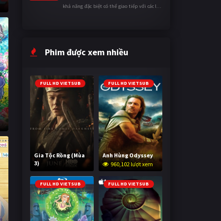
khả năng đặc biệt có thể giao tiếp với các loài
động vật. Bị mọi người xa lánh vì sự khác biệt
của mình, cậu ...
Phim được xem nhiều
FULL HD VIETSUB
FULL HD VIETSUB
Gia Tộc Rồng (Mùa
Anh Hùng Odyssey
3)
960,102 lượt xem
2,026,269 lượt xem
FULL HD VIETSUB
FULL HD VIETSUB