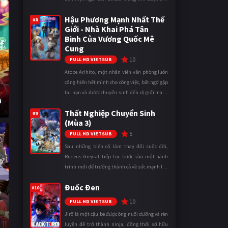
gái khi bước vào cấp ba. Lời cầu nguyện của
Hậu Phương Mạnh Nhất Thế
cậu được Thần Tình Y ...
#8
Giới - Nhà Khai Phá Tân
Binh Của Vương Quốc Mê
Cung
10
FULL HD VIETSUB
Atobe Arihito, một nhân viên văn phòng luôn
cống hiến hết mình cho công việc, bất ngờ gặp
tai nạn và được chuyển sinh đến dị giới mang
ì
tên Vương quốc Mê Cung. Tại đây, anh trở
Thất Nghiệp Chuyển Sinh
thành một mạo hiểm gi ...
#9
(Mùa 3)
5
FULL HD VIETSUB
Sau những biến cố làm thay đổi cuộc đời,
Rudeus Greyrat tiếp tục bước vào một hành
trình mới để trưởng thành cả về sức mạnh lẫn
tinh thần. Khi đối mặt với những thử thách
Đuốc Đen
ngày càng khắc nghiệt, anh ...
#10
10
FULL HD VIETSUB
Jirô là một cậu bé được ông nuôi dưỡng và rèn
luyện để trở thành ninja, đồng thời sở hữu