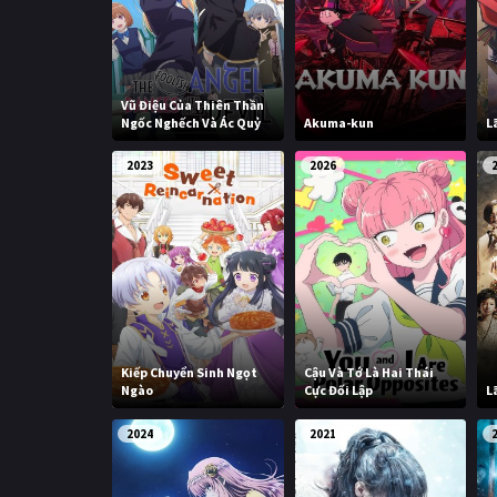
Vũ Điệu Của Thiên Thần
Ngốc Nghếch Và Ác Quỷ
Akuma-kun
L
2023
2026
Kiếp Chuyển Sinh Ngọt
Cậu Và Tớ Là Hai Thái
Ngào
Cực Đối Lập
L
2024
2021