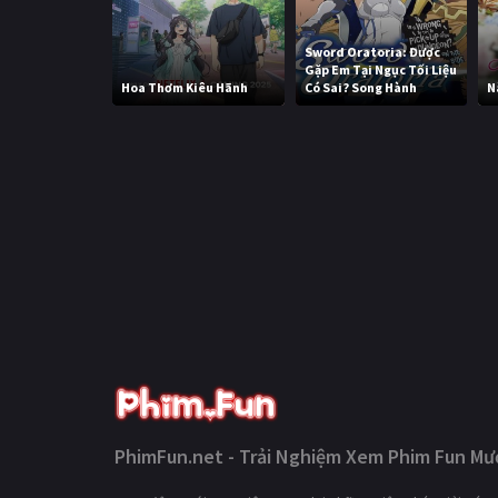
Sword Oratoria: Được
Gặp Em Tại Ngục Tối Liệu
Hoa Thơm Kiêu Hãnh
Có Sai? Song Hành
N
PhimFun.net - Trải Nghiệm Xem Phim Fun Mượ