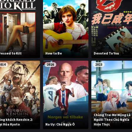
ressed to Kill
How to Be
Devoted To You
2014
2026
2023
Chàng Trai Mơ Mộng Là
ãng khách Kenshin 2:
Người Theo Chủ Nghĩa
ại Hỏa Kyoto
Na Uy: Chú Ngựa Ô
Hiện Thực