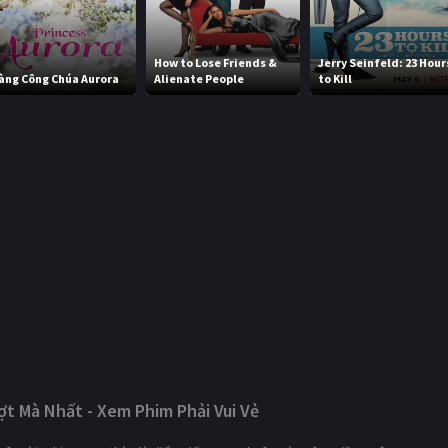
How to Lose Friends &
Jerry Seinfeld: 23 Hour
àng Công Chúa Aurora
Alienate People
to Kill
t Mà Nhất - Xem Phim Phải Vui Vẻ