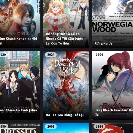
Để Xổng Mất Là Cá To,
ãng Khách Kenshin: Hồi
Nhưng Cá Tôi Câu Được
ết
Lại Còn To Hơn
Rừng Na Uy
2020
2024
1999
uộc Chiến Tỏ Tình (Mùa
Lãng Khách Kenshin: Hồ
)
Na Tra: Ma Đồng Trở Lại
Ức
1980
2008
1986