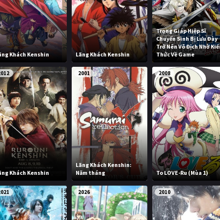
Trọng Giáp Hiệp Sĩ
Chuyển Sinh Bị Lưu Đày
Trở Nên Vô Địch Nhờ Kiế
ãng Khách Kenshin
Lãng Khách Kenshin
Thức Về Game
2012
2001
2008
Lãng Khách Kenshin:
ãng Khách Kenshin
Năm tháng
To LOVE-Ru (Mùa 1)
2021
2026
2010