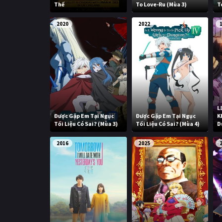
Thế
To Love-Ru (Mùa 3)
T
2020
2022
L
Được Gặp Em Tại Ngục
Được Gặp Em Tại Ngục
K
Tối Liệu Có Sai? (Mùa 3)
Tối Liệu Có Sai? (Mùa 4)
D
2016
2025