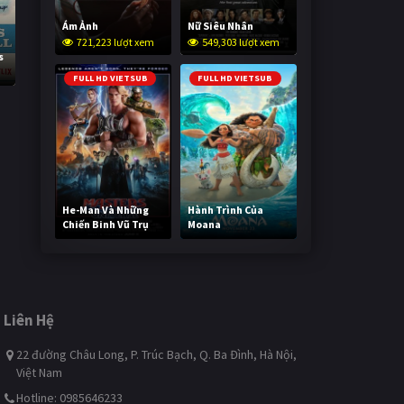
Ám Ảnh
Nữ Siêu Nhân
721,223 lượt xem
549,303 lượt xem
s
FULL HD VIETSUB
FULL HD VIETSUB
He-Man Và Những
Hành Trình Của
Chiến Binh Vũ Trụ
Moana
240,352 lượt xem
491,423 lượt xem
Liên Hệ
22 đường Châu Long, P. Trúc Bạch, Q. Ba Đình, Hà Nội,
Việt Nam
Hotline: 0985646233