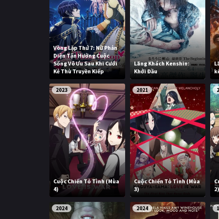
Vòng Lặp Thứ 7: Nữ Phản
Diện Tận Hưởng Cuộc
Sống Vô Ưu Sau Khi Cưới
Lãng Khách Kenshin:
L
Kẻ Thù Truyền Kiếp
Khởi Đầu
k
2023
2021
Cuộc Chiến Tỏ Tình (Mùa
Cuộc Chiến Tỏ Tình (Mùa
C
4)
3)
2
2024
2024