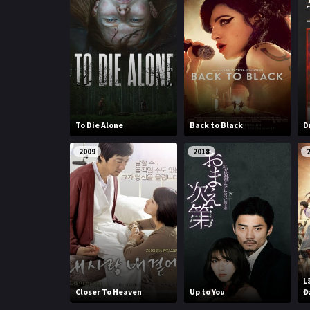
To Die Alone
Back to Black
D
2009
2018
L
Closer To Heaven
Up to You
Đ