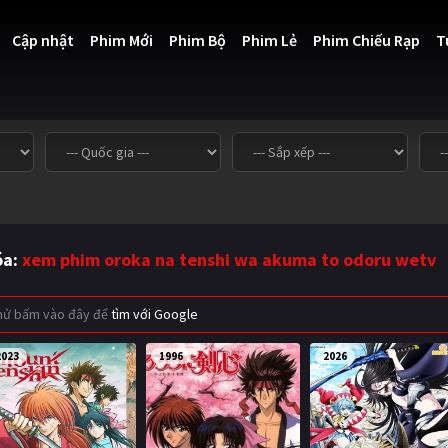
Cập nhật
Phim Mới
Phim Bộ
Phim Lẻ
Phim Chiếu Rạp
T
óa:
xem phim oroka na tenshi wa akuma to odoru wetv
thử bấm vào đây để
tìm với Google
2023
1996
2026