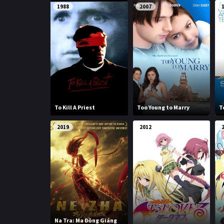
1988
2007
To Kill A Priest
Too Young to Marry
T
2019
2012
Na Tra: Ma Đồng Giáng