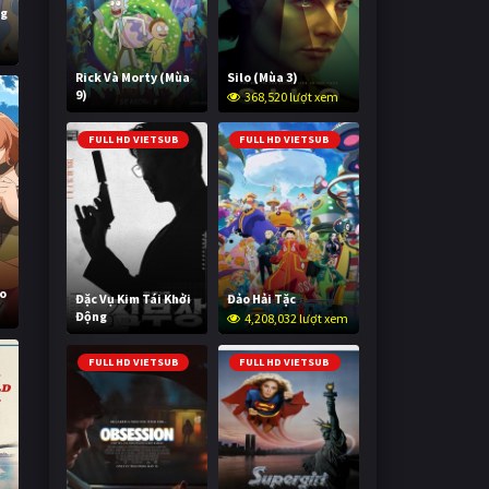
ng
h
Rick Và Morty (Mùa
Silo (Mùa 3)
9)
368,520 lượt xem
2,998,760 lượt xem
FULL HD VIETSUB
FULL HD VIETSUB
ho
Đặc Vụ Kim Tái Khởi
Đảo Hải Tặc
Động
4,208,032 lượt xem
598,118 lượt xem
FULL HD VIETSUB
FULL HD VIETSUB