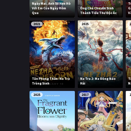
Ngày Mai, Anh Sẽ Hẹn Hò
T
Với Em Của Ngày Hôm
Ông Chú Chuyển Sinh
G
Qua
Thành Tiểu Thư Độc Ác
V
2021
2025
Tân Phong Thần: Na Tra
Na Tra 2: Ma Đồng Náo
T
Trùng Sinh
Hải
N
2025
2017