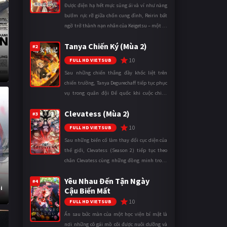
Được điện hạ hết mực sủng ái và ví như nàng
bướm rực rỡ giữa chốn cung đình, Reirin bất
ngờ trở thành nạn nhân của Keigetsu – một kẻ
sống ký sinh trong triều đình đã sử dụng ma
Tanya Chiến Ký (Mùa 2)
thuật để hoán đổi th ...
#2
10
FULL HD VIETSUB
Sau những chiến thắng đầy khốc liệt trên
chiến trường, Tanya Degurechaff tiếp tục phục
vụ trong quân đội Đế quốc khi cuộc chiến
ngày càng leo thang và mở rộng trên nhiều
Clevatess (Mùa 2)
mặt trận. Dù sở hữu tài năn ...
#3
10
FULL HD VIETSUB
Sau những biến cố làm thay đổi cục diện của
thế giới, Clevatess (Season 2) tiếp tục theo
chân Clevatess cùng những đồng minh trong
cuộc chiến chống lại các thế lực đang đẩy nhân
Yêu Nhau Đến Tận Ngày
loại đến bờ vực diệ ...
#4
i
Cậu Biến Mất
10
FULL HD VIETSUB
Ẩn sau bức màn của một học viện bí mật là
nơi những cô gái mồ côi được nuôi dưỡng và