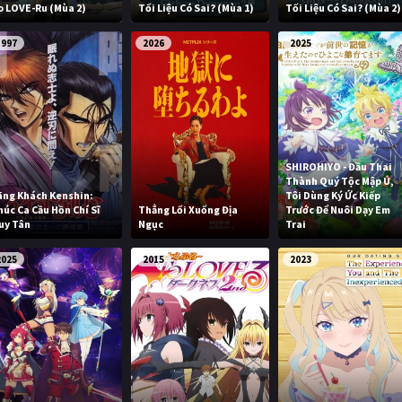
o LOVE-Ru (Mùa 2)
Tối Liệu Có Sai? (Mùa 1)
Tối Liệu Có Sai? (Mùa 2)
1997
2026
2025
SHIROHIYO - Đầu Thai
Thành Quý Tộc Mập Ú,
ãng Khách Kenshin:
Tôi Dùng Ký Ức Kiếp
húc Ca Cầu Hồn Chí Sĩ
Thẳng Lối Xuống Địa
Trước Để Nuôi Dạy Em
uy Tân
Ngục
Trai
2025
2015
2023