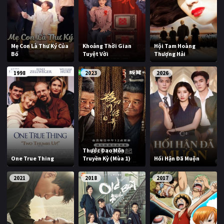
Mẹ Con Là Thư Ký Của
Khoảng Thời Gian
Hội Tam Hoàng
Bố
Tuyệt Vời
Thượng Hải
1998
2023
2026
Thước Đao Môn
One True Thing
Truyền Kỳ (Mùa 1)
Hối Hận Đã Muộn
2021
2018
2017