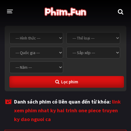
THỂ LOẠI
Thần thoại - Cổ trang
Hành động
Tâm lý
Chiến tranh
Võ thuật - Kiếm hiệp
Nhạc kịch
Lọc phim
Kinh dị
Tội phạm - Hình sự
Phiêu lưu
Hài hước
Danh sách phim có liên quan đến từ khóa:
link
Viễn tưởng
Khoa học - Tài liệu
xem phim nhat ky hai trinh one piece truyen
Hoạt hình
Thể thao
ky dao nguoi ca
Tình cảm - Lãng mạn
Kỳ ảo