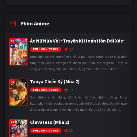
Phim Anime
Ác Nữ Nửa Vời ~Truyền Kì Hoán Hồn Đổi Xác~
#1
10
FULL HD VIETSUB
Được điện hạ hết mực sủng ái và ví như nàng bướm rực rỡ giữa chốn
cung đình, Reirin bất ngờ trở thành nạn nhân của Keigetsu – một kẻ
sống ký sinh trong triều đình đã sử dụng ma thuật để hoán đổi th ...
Tanya Chiến Ký (Mùa 2)
#2
10
FULL HD VIETSUB
Sau những chiến thắng đầy khốc liệt trên chiến trường, Tanya
Degurechaff tiếp tục phục vụ trong quân đội Đế quốc khi cuộc chiến ngày
càng leo thang và mở rộng trên nhiều mặt trận. Dù sở hữu tài năn ...
Clevatess (Mùa 2)
#3
10
FULL HD VIETSUB