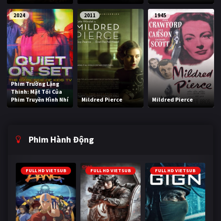
2024
2011
1945
Phim Trường Lặng
Thinh: Mặt Tối Của
Phim Truyền Hình Nhí
Mildred Pierce
Mildred Pierce
Phim Hành Động
FULL HD VIETSUB
FULL HD VIETSUB
FULL HD VIETSUB