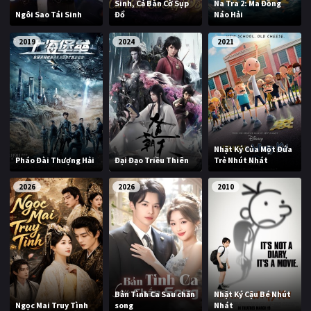
Sinh, Cả Bàn Cờ Sụp
Na Tra 2: Ma Đồng
Ngôi Sao Tái Sinh
Đổ
Náo Hải
2019
2024
2021
Nhật Ký Của Một Đứa
Pháo Đài Thượng Hải
Đại Đạo Triều Thiên
Trẻ Nhút Nhát
2026
2026
2010
Bản Tình Ca Sau chấn
Nhật Ký Cậu Bé Nhút
Ngọc Mai Truy Tình
song
Nhát