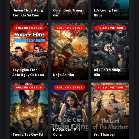
Huyền Thoại Aang:
Chiến Binh Trong
Lực Lượng Tinh
Tiết Khí Sư Cuối
Gió
Nhuệ
Cùng
FULL HD VIETSUB
FULL HD VIETSUB
FULL HD VIETSUB
Tay Ngắm Tinh
Độc Thích Nhập
Anh: Nguy Cơ Nano
Nhện Ăn Hồn
Hầu
FULL HD VIETSUB
FULL HD VIETSUB
FULL HD VIETSUB
Nữ Đặc Cảnh Phản
Tương Tây Quỷ Sự
Công
Yêu Thần Lệnh