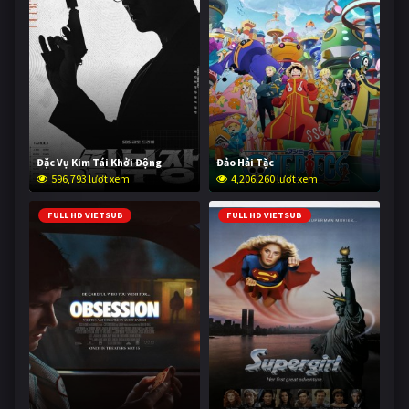
Đặc Vụ Kim Tái Khởi Động
Đảo Hải Tặc
596,793 lượt xem
4,206,260 lượt xem
FULL HD VIETSUB
FULL HD VIETSUB