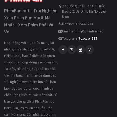
22 đường Châu Long, P. Trúc
PhimFun.net - Trải Nghiệm
Bạch, Q. Ba Đình, Hà Nội, Việt
Nam
Xem Phim Fun Mượt Mà
Hotline: 0985646233
Nhất - Xem Phim Phải Vui
Vẻ
Email:
admin@phimfun.net
Telegram:
@golden885
Hoạt động với mục tiêu mang lại
những giây phút giải trí tuyệt vời,
PhimFun tự hào là điểm đến quen
thuộc của cộng đồng yêu điện ảnh.
Tại đây, hệ thống được tối ưu hóa
trên hạ tầng mạnh mẽ để đảm bảo
trải nghiệm xem phim fun của bạn
luôn đạt tốc độ tải cực nhanh và
chất lượng hiển thị sắc nét nhất. Dù
bạn gọi chúng tôi là PhimFun hay
Phim Fun, PhimFun.net vẫn luôn
cam kết mang đến những bộ phim