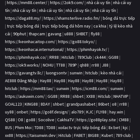
|
https://mm88.center/
|
https://2ok9.com/
|
nhà cái uy tín
|
nhà cái uy
tín
|
nhà cái uy tín
|
nhà cái uy tín
|
nhà cái uy tín
|
nhà cái uy tín
|
https://daga88.my/
|
https://xhamsterlive.radio.fm/
|
bóng đá trực tiếp
|
trực tiếp bóng đá
|
trực tiếp bóng đá hôm nay
|
ca khia
|
tỷ lệ kèo nhà
cái
|
90phut
|
thapcam
|
gavang
|
u888
|
SHBET
|
fly88
|
https://keonhacaitop.com/
|
https://go88.tokyo/
|
https://keonhacai.international/
|
https://phimhayok.tv/
|
https://phimhayok.co/
|
RR88
|
Hitclub
|
789Club
|
ck444
|
GG88
|
https://ok9.works/
|
NOHU
|
TT88
|
789P
|
qh88
|
rr88
|
J88
|
https://gavangtv.llc/
|
luongsontv
|
sunwin
|
hitclub
|
kèo nhà cái
|
AE888 Đăng Nhập
|
Hay88
|
Hay88
|
Hay88
|
Hay88
|
Hay88
|
Hay88
|
hitclub
|
https://mm88.tax/
|
sunwin
|
https://icm88.com/
|
sunwin
|
https://aukuwin.com/
|
GG88
|
RR88
|
shbet
|
XX88
|
Hitclub
|
NHATVIP
|
GOAL123
|
KING88
|
8DAY
|
shbet
|
grandpashabet
|
86bet
|
o8
|
rr88
|
uy88
|
onbet
|
https://go8f.design/
|
alo789
|
KJC
|
FLY88
|
hay.win
|
QS88
|
O8
|
go88
|
Socolive
|
CakhiaTV
|
https://go88play.site
|
CM88
|
8US
|
Phim Moi
|
TD88
|
TD88
|
xoilactv trực tiếp bóng đá
|
8x bet
|
kjc
|
xx88
|
https://taisunwin.dev
|
Hitclub
|
FABET
|
BIG88
|
Kubet
|
789 club
|