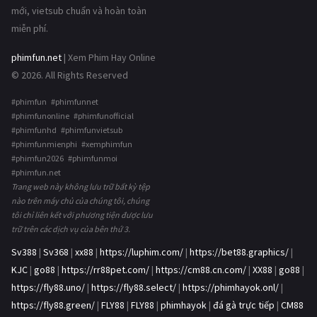
mới, vietsub chuẩn và hoàn toàn
miễn phí.
phimfun.net
| Xem Phim Hay Online
© 2026. All Rights Reserved
#phimfun #phimfunnet
#phimfunonline #phimfunofficial
#phimfunhd #phimfunvietsub
#phimfunmienphi #xemphimfun
#phimfun2026 #phimfunmoi
#phimfun.net
Trang web này không lưu trữ bất kỳ tệp
nào trên máy chủ của chúng tôi, chúng
tôi chỉ liên kết với phương tiện được lưu
trữ trên các dịch vụ của bên thứ 3.
Sv388
|
Sv368
|
xx88
|
https://luphim.com/
|
https://bet88.graphics/
|
KJC
|
go88
|
https://rr88pet.com/
|
https://cm88.cn.com/
|
XX88
|
go88
|
https://fly88.uno/
|
https://fly88.select/
|
https://phimhayok.onl/
|
https://fly88.green/
|
FLY88
|
FLY88
|
phimhayok
|
đá gà trực tiếp
|
CM88