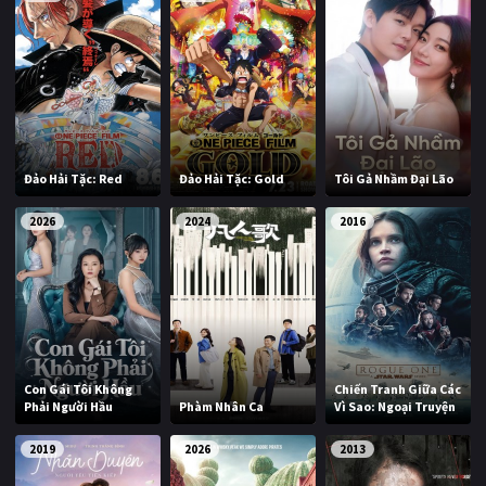
Đảo Hải Tặc: Red
Đảo Hải Tặc: Gold
Tôi Gả Nhầm Đại Lão
2026
2024
2016
Con Gái Tôi Không
Chiến Tranh Giữa Các
Phải Người Hầu
Phàm Nhân Ca
Vì Sao: Ngoại Truyện
2019
2026
2013