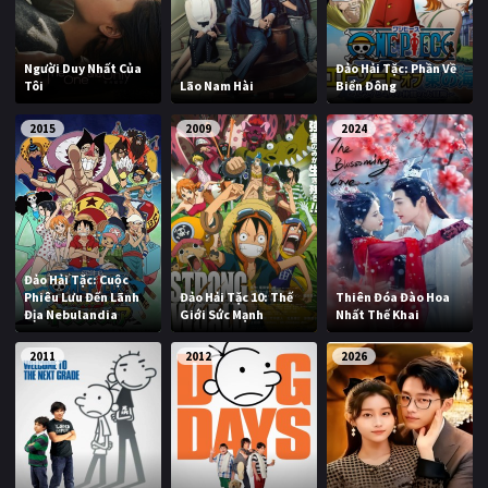
Người Duy Nhất Của
Đảo Hải Tặc: Phần Về
Tôi
Lão Nam Hài
Biển Đông
2015
2009
2024
Đảo Hải Tặc: Cuộc
Phiêu Lưu Đến Lãnh
Đảo Hải Tặc 10: Thế
Thiên Đóa Đào Hoa
Địa Nebulandia
Giới Sức Mạnh
Nhất Thế Khai
2011
2012
2026