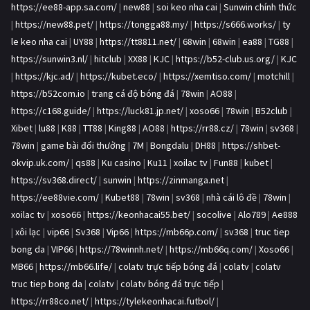
https://ee88-app.sa.com/
|
new88
|
soi keo nha cai
|
Sunwin chính thức
|
https://new88.pet/
|
https://tongga88.my/
|
https://s666.works/
|
ty
le keo nha cai
|
UY88
|
https://tt8811.net/
|
68win
|
68win
|
ea88
|
TG88
|
https://sunwin3.nl/
|
hitclub
|
XX88
|
KJC
|
https://b52-club.us.org/
|
KJC
|
https://kjc.ad/
|
https://kubet.eco/
|
https://xemtiso.com/
|
motchill
|
https://b52com.io
|
trang cá độ bóng đá
|
78win
|
AO88
|
https://c168.guide/
|
https://luck81.jp.net/
|
xoso66
|
78win
|
B52club
|
Xibet
|
lu88
|
K88
|
TT88
|
King88
|
AO88
|
https://rr88.cz/
|
78win
|
sv368
|
78win
|
game bài đổi thưởng
|
7M
|
Bongdalu
|
DH88
|
https://shbet-
okvip.uk.com/
|
qs88
|
Ku casino
|
Ku11
|
xoilac tv
|
Fun88
|
kubet
|
https://sv368.direct/
|
sunwin
|
https://zinmanga.net
|
https://ee88vie.com/
|
Kubet88
|
78win
|
sv368
|
nhà cái lô đề
|
78win
|
xoilac tv
|
xoso66
|
https://keonhacai55.bet/
|
socolive
|
Alo789
|
Ae888
|
xôi lạc
|
vip66
|
Sv368
|
Vip66
|
https://mb66p.com/
|
sv368
|
truc tiep
bong da
|
VIP66
|
https://78winnh.net/
|
https://mb66q.com/
|
Xoso66
|
MB66
|
https://mb66.life/
|
colatv trực tiếp bóng đá
|
colatv
|
colatv
truc tiep bong da
|
colatv
|
colatv bóng đá trực tiếp
|
https://rr88co.net/
|
https://tylekeonhacai.futbol/
|