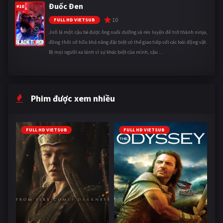
Đuốc Đen
#10
10
FULL HD VIETSUB
Jirô là một cậu bé được ông nuôi dưỡng và rèn luyện để trở thành ninja,
đồng thời sở hữu khả năng đặc biệt có thể giao tiếp với các loài động vật.
Bị mọi người xa lánh vì sự khác biệt của mình, cậu ...
Phim được xem nhiều
FULL HD VIETSUB
FULL HD VIETSUB