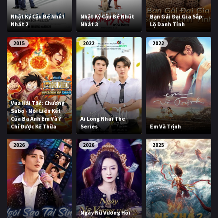
Nhật Ký Cậu Bé Nhút
Nhật Ký Cậu Bé Nhút
Bạn Gái Đại Gia Sắp
Nhát 2
Nhát 3
Lộ Danh Tính
2015
2022
2022
Vua Hải Tặc: Chương
Sabo - Mối Liên Kết
Của Ba Anh Em Và Ý
Ai Long Nhai The
Chí Được Kế Thừa
Series
Em Và Trịnh
2026
2026
2025
Ngày Nữ Vương Hồi