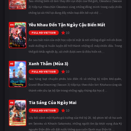
Sau những biến cố làm thay đổi cục diện của thế giới, Clevatess (Season
2) tiếp tục theo chân Clevatess cùng những đồng minh trong cuộc chiến
chống lại các thế lực đang đẩy nhân loại đến bờ vực diệ ...
Yêu Nhau Đến Tận Ngày Cậu Biến Mất
#4
10
FULL HD VIETSUB
Ẩn sau bức màn của một học viện bí mật là nơi những cô gái mồ côi được
nuôi dưỡng và huấn luyện để trở thành những cỗ máy chiến đấu. Trong
thế giới khắc nghiệt ấy, cái chết được xem là điều hiển nh ...
Xanh Thẳm (Mùa 3)
#5
10
FULL HD VIETSUB
Sau hàng loạt chuyến phiêu lưu điên rồ và những kỷ niệm khó quên,
Grand Blue Dreaming (Season 3) tiếp tục theo chân Iori Kitahara cùng các
thành viên câu lạc bộ lặn trong những ngày tháng đại học đ ...
Tia Sáng Của Ngày Mai
#6
10
FULL HD VIETSUB
Lấy bối cảnh một Kyoto giả tưởng của thế kỷ 20, bộ phim kể về hai anh
em Seiroku và Kihachi Sakamoto, những người ôm ấp khát vọng đưa Kỷ
nguyên Điện đến với đất nước thông qua cuốn Danh mục Điện th ...