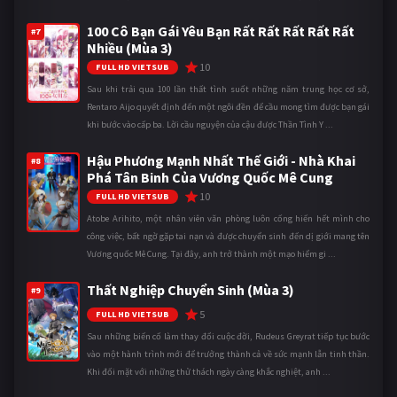
100 Cô Bạn Gái Yêu Bạn Rất Rất Rất Rất Rất
#7
Nhiều (Mùa 3)
10
FULL HD VIETSUB
Sau khi trải qua 100 lần thất tình suốt những năm trung học cơ sở,
Rentaro Aijo quyết định đến một ngôi đền để cầu mong tìm được bạn gái
khi bước vào cấp ba. Lời cầu nguyện của cậu được Thần Tình Y ...
Hậu Phương Mạnh Nhất Thế Giới - Nhà Khai
#8
Phá Tân Binh Của Vương Quốc Mê Cung
10
FULL HD VIETSUB
Atobe Arihito, một nhân viên văn phòng luôn cống hiến hết mình cho
công việc, bất ngờ gặp tai nạn và được chuyển sinh đến dị giới mang tên
Vương quốc Mê Cung. Tại đây, anh trở thành một mạo hiểm gi ...
Thất Nghiệp Chuyển Sinh (Mùa 3)
#9
5
FULL HD VIETSUB
Sau những biến cố làm thay đổi cuộc đời, Rudeus Greyrat tiếp tục bước
vào một hành trình mới để trưởng thành cả về sức mạnh lẫn tinh thần.
Khi đối mặt với những thử thách ngày càng khắc nghiệt, anh ...