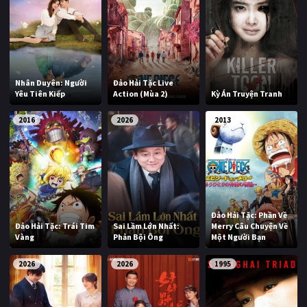
Nhân Duyên: Người
Đảo Hải Tặc Live
Yêu Tiên Kiếp
Action (Mùa 2)
Kỳ Án Truyện Tranh
2016
2026
2013
Đảo Hải Tặc: Phần Về
Đảo Hải Tặc: Trái Tim
Sai Lầm Lớn Nhất:
Merry Câu Chuyện Về
Vàng
Phản Bội Ông
Một Người Bạn
2026
2026
1995