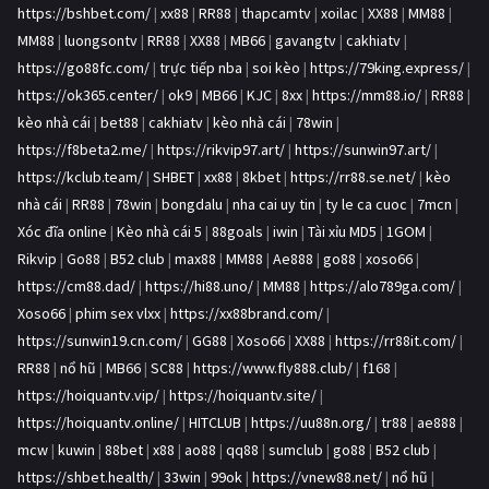
https://bshbet.com/
|
xx88
|
RR88
|
thapcamtv
|
xoilac
|
XX88
|
MM88
|
MM88
|
luongsontv
|
RR88
|
XX88
|
MB66
|
gavangtv
|
cakhiatv
|
https://go88fc.com/
|
trực tiếp nba
|
soi kèo
|
https://79king.express/
|
https://ok365.center/
|
ok9
|
MB66
|
KJC
|
8xx
|
https://mm88.io/
|
RR88
|
kèo nhà cái
|
bet88
|
cakhiatv
|
kèo nhà cái
|
78win
|
https://f8beta2.me/
|
https://rikvip97.art/
|
https://sunwin97.art/
|
https://kclub.team/
|
SHBET
|
xx88
|
8kbet
|
https://rr88.se.net/
|
kèo
nhà cái
|
RR88
|
78win
|
bongdalu
|
nha cai uy tin
|
ty le ca cuoc
|
7mcn
|
Xóc đĩa online
|
Kèo nhà cái 5
|
88goals
|
iwin
|
Tài xỉu MD5
|
1GOM
|
Rikvip
|
Go88
|
B52 club
|
max88
|
MM88
|
Ae888
|
go88
|
xoso66
|
https://cm88.dad/
|
https://hi88.uno/
|
MM88
|
https://alo789ga.com/
|
Xoso66
|
phim sex vlxx
|
https://xx88brand.com/
|
https://sunwin19.cn.com/
|
GG88
|
Xoso66
|
XX88
|
https://rr88it.com/
|
RR88
|
nổ hũ
|
MB66
|
SC88
|
https://www.fly888.club/
|
f168
|
https://hoiquantv.vip/
|
https://hoiquantv.site/
|
https://hoiquantv.online/
|
HITCLUB
|
https://uu88n.org/
|
tr88
|
ae888
|
mcw
|
kuwin
|
88bet
|
x88
|
ao88
|
qq88
|
sumclub
|
go88
|
B52 club
|
https://shbet.health/
|
33win
|
99ok
|
https://vnew88.net/
|
nổ hũ
|