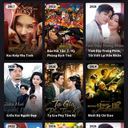
2017
2012
2026
Đảo Hải Tặc: Z - Kỳ
Tỉnh Dậy Trong Phim,
Hai Kiếp Yêu Tinh
Phùng Địch Thủ
Tôi Viết Lại Hôn Nhân
2026
2026
2014
Giữa Hai Người Đẹp
Tạ Gia Phụ Tâm Ký
Nhất Bộ Chi Dao
2022
2016
2026