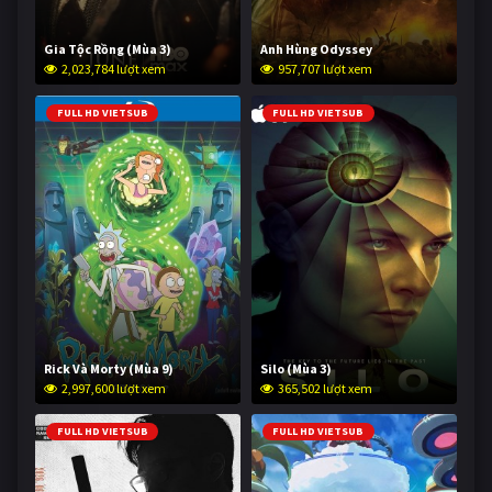
Gia Tộc Rồng (Mùa 3)
Anh Hùng Odyssey
2,023,784 lượt xem
957,707 lượt xem
FULL HD VIETSUB
FULL HD VIETSUB
Rick Và Morty (Mùa 9)
Silo (Mùa 3)
2,997,600 lượt xem
365,502 lượt xem
FULL HD VIETSUB
FULL HD VIETSUB