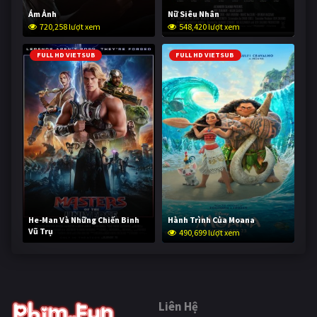
Ám Ảnh
Nữ Siêu Nhân
720,258 lượt xem
548,420 lượt xem
FULL HD VIETSUB
FULL HD VIETSUB
He-Man Và Những Chiến Binh
Hành Trình Của Moana
Vũ Trụ
490,699 lượt xem
239,414 lượt xem
Liên Hệ